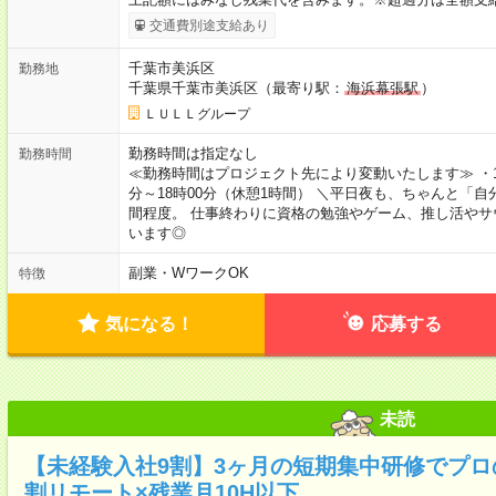
交通費別途支給あり
千葉市美浜区
勤務地
千葉県千葉市美浜区（最寄り駅：
海浜幕張駅
）
ＬＵＬＬグループ
勤務時間は指定なし
勤務時間
≪勤務時間はプロジェクト先により変動いたします≫ ・10時
分～18時00分（休憩1時間） ＼平日夜も、ちゃんと「自
間程度。 仕事終わりに資格の勉強やゲーム、推し活やサ
います◎
副業・WワークOK
特徴
気になる！
応募する
未読
【未経験入社9割】3ヶ月の短期集中研修でプロ
割リモート×残業月10H以下