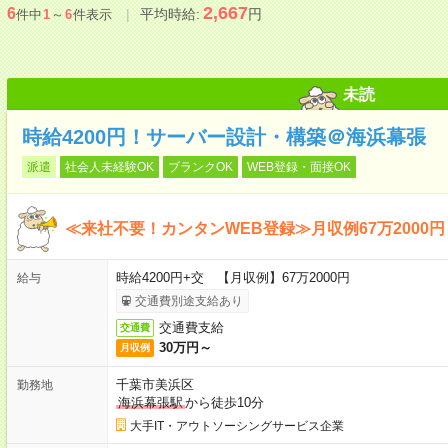
2,667
6
平均時給:
円
件中
1
～
6
件表示
未読
時給4200円！サーバー設計・構築＠海浜幕張
派遣
社会人未経験OK
ブランクOK
WEB登録・面接OK
≪来社不要！カンタンWEB登録≫月収例67万2000円
時給4200円+交 【月収例】67万2000円
給与
交通費別途支給あり
交通費支給
交通費
30万円～
月収例
千葉市美浜区
勤務地
海浜幕張駅
から徒歩10分
大手IT・アウトソーシングサービス企業