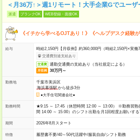
＜月36万↑＞週1リモート！大手企業Gでユー
派遣
ブランクOK
WEB登録・面接OK
《イチから学べるOJTあり！》《ヘルプデスク経験
時給2,150円【月収例】約360,000円（時給2,150円×実働7
給与
交通費別途支給あり
通勤交通費の支給あり（当社規定による）
交通費
30万円～
月収例
千葉市美浜区
勤務地
海浜幕張駅
から徒歩3分
●大手住宅関連会社●
★9:15 ～ 17:45（休憩時間 12:00 ～ 13:00） ※勤務習熟
勤務時間
間 14:00 ～ 15:00）のシフト出勤を月1回程度お願い
2026年8月スタート
期間
履歴書不要
/
40～50代活躍中
/
服装自由
/
シフト勤務
特徴