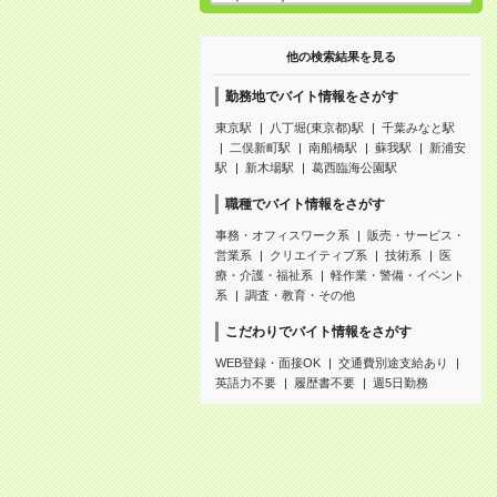
他の検索結果を見る
勤務地でバイト情報をさがす
東京駅
八丁堀(東京都)駅
千葉みなと駅
二俣新町駅
南船橋駅
蘇我駅
新浦安
駅
新木場駅
葛西臨海公園駅
職種でバイト情報をさがす
事務・オフィスワーク系
販売・サービス・
営業系
クリエイティブ系
技術系
医
療・介護・福祉系
軽作業・警備・イベント
系
調査・教育・その他
こだわりでバイト情報をさがす
WEB登録・面接OK
交通費別途支給あり
英語力不要
履歴書不要
週5日勤務