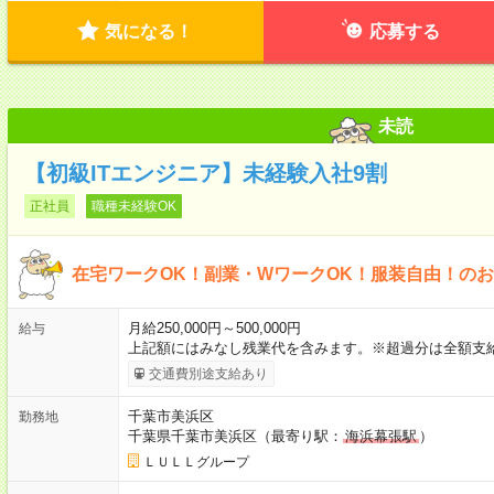
気になる！
応募する
未読
【初級ITエンジニア】未経験入社9割
正社員
職種未経験OK
在宅ワークOK！副業・WワークOK！服装自由！の
月給250,000円～500,000円
給与
上記額にはみなし残業代を含みます。※超過分は全額支
交通費別途支給あり
千葉市美浜区
勤務地
千葉県千葉市美浜区（最寄り駅：
海浜幕張駅
）
ＬＵＬＬグループ