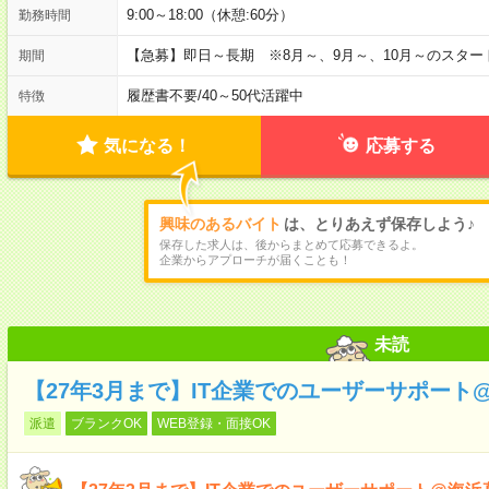
9:00～18:00（休憩:60分）
勤務時間
【急募】即日～長期 ※8月～、9月～、10月～のスタ
期間
履歴書不要
/
40～50代活躍中
特徴
気になる！
応募する
興味のあるバイト
は、とりあえず保存しよう♪
保存した求人は、後からまとめて応募できるよ。
企業からアプローチが届くことも！
未読
【27年3月まで】IT企業でのユーザーサポート
派遣
ブランクOK
WEB登録・面接OK