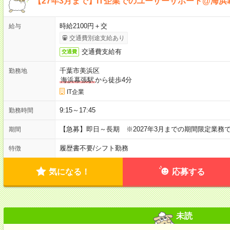
【27年3月まで】IT企業でのユーザーサポート@海浜
時給2100円＋交
給与
交通費別途支給あり
交通費支給有
交通費
千葉市美浜区
勤務地
海浜幕張駅
から徒歩4分
IT企業
9:15～17:45
勤務時間
【急募】即日～長期 ※2027年3月までの期間限定業務で
期間
履歴書不要
/
シフト勤務
特徴
気になる！
応募する
未読