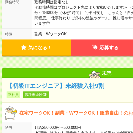
勤務時間は指定なし
勤務時間
≪勤務時間はプロジェクト先により変動いたします≫ ・10時
分～18時00分（休憩1時間） ＼平日夜も、ちゃんと「自
間程度。 仕事終わりに資格の勉強やゲーム、推し活やサ
います◎
副業・WワークOK
特徴
気になる！
応募する
未読
【初級ITエンジニア】未経験入社9割
正社員
職種未経験OK
在宅ワークOK！副業・WワークOK！服装自由！の
月給250,000円～500,000円
給与
上記額にはみなし残業代を含みます。※超過分は全額支