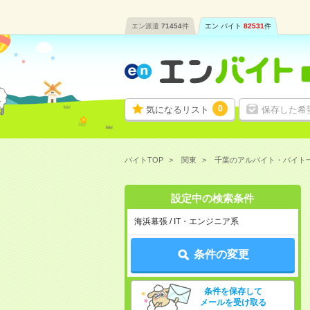
エン派遣
71454
件
エン バイト
82531
件
0
気になるリスト
保存した希
バイトTOP
関東
千葉のアルバイト・バイト
設定中の検索条件
海浜幕張 / IT・エンジニア系
条件の変更
条件を保存して
メールを受け取る