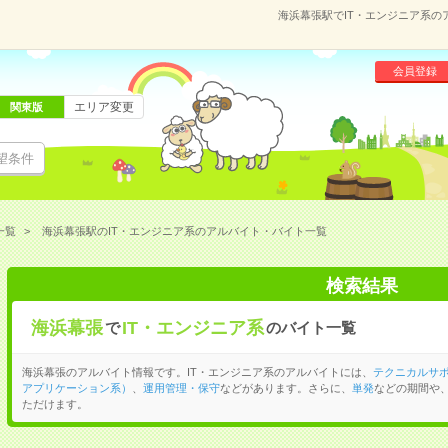
海浜幕張駅でIT・エンジニア系
会員登録
エリア変更
関東版
望条件
一覧
海浜幕張駅のIT・エンジニア系のアルバイト・バイト一覧
検索結果
海浜幕張
IT・エンジニア系
で
のバイト一覧
海浜幕張のアルバイト情報です。IT・エンジニア系のアルバイトには、
テクニカルサ
アプリケーション系）
、
運用管理・保守
などがあります。さらに、
単発
などの期間や
ただけます。