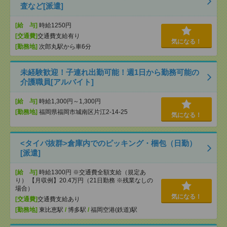
査など[派遣]
[給 与]
時給1250円
[交通費]
交通費支給有り
気になる！
[勤務地]
次郎丸駅から車6分
未経験歓迎！子連れ出勤可能！週1日から勤務可能の
介護職員[アルバイト]
[給 与]
時給1,300円～1,300円
[勤務地]
福岡県福岡市城南区片江2-14-25
気になる！
<タイパ抜群>倉庫内でのピッキング・梱包（日勤）
[派遣]
[給 与]
時給1300円 ※交通費全額支給（規定あ
り） 【月収例】20.4万円（21日勤務 ※残業なしの
場合）
気になる！
[交通費]
交通費支給あり
[勤務地]
東比恵駅
/
博多駅
/
福岡空港(鉄道)駅