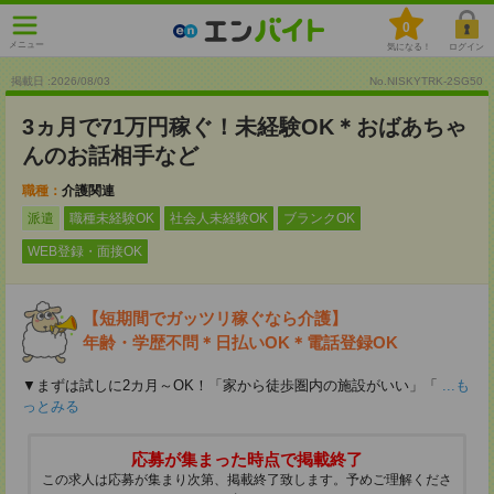
0
メニュー
気になる！
ログイン
掲載日 :2026
/
08
/
03
No.NISKYTRK-2SG50
3ヵ月で71万円稼ぐ！未経験OK＊おばあちゃ
んのお話相手など
職種：
介護関連
派遣
職種未経験OK
社会人未経験OK
ブランクOK
WEB登録・面接OK
【短期間でガッツリ稼ぐなら介護】
年齢・学歴不問＊日払いOK＊電話登録OK
▼まずは試しに2カ月～OK！「家から徒歩圏内の施設がいい」「
...も
っとみる
応募が集まった時点で掲載終了
この求人は応募が集まり次第、掲載終了致します。予めご理解くださ