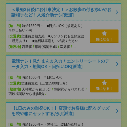
＜最短3日後にお仕事決定！＞お散歩の付き添いやお
話相手など！入浴介助ナシ[派遣]
[給 与]
時給1350円～ ■日払いOK（規定あり）
※即日払い不可
[交通費]
交通費全額支給 ■ガソリン代も全額支給
気になる！
（規定あり） ■無料駐車場もご相談ください
[勤務地]
西新駅
/
藤崎(福岡県)駅
/
室見駅
/
…
電話ナシ！見たまんま入力＊エントリーシートのデ
ータ入力・短期OK・日払いOK[派遣]
[給 与]
時給1600円 ＊日払いOK
[交通費]
交通費支給（上限15000円/月）
気になる！
[勤務地]
天神駅から徒歩5分
/
博多駅からバス15分
/
西鉄福岡駅から徒歩5分
/
…
【1日のみの単発OK！】店頭でお客様に配るグッズ
を袋や箱にセットするだけ[派遣]
[給 与]
時給1200円～（弊社は、翌日が給料日！