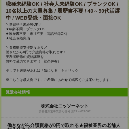
職種未経験OK / 社会人未経験OK / ブランクOK /
10名以上の大量募集 / 履歴書不要 / 40～50代活躍
中 / WEB登録・面接OK
＼無資格＊未経験OK／
★年齢不問・ブランクOK
★履歴書不要・来社不要（電話登録OK）
★社会保険完備
＼資格取得支援制度あり／
働きながら0円で介護資格が取れます！
実務者研修の資格講座を
無料で受講できます（一部条件有）
少しでも興味があれば「気になる」をクリック！
※こちらは求人例です。ご希望にあわせて幅広くご提案いたします。
派遣会社情報
株式会社ニッソーネット
労働者派遣事業許可番号:派27－029007
働きながら介護資格が0円で取れる★福祉業界の老舗人