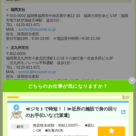
福岡支社
〒810-0002 福岡県福岡市中央区西中洲12-33 福岡大同生命ビル5F〈福岡
市地下鉄空港線天神駅 徒歩3分〉
TEL：0120-921-871
MAIL：
worker@nissonet.co.jp
担当：採用担当者宛
受付可能日時：9:30-19:00 ※電話受付時間⇒9:30-21:00
北九州支社
〒802-0005
福岡県北九州市小倉北区堺町1-2-16 十八銀行第一生命共同ビル3F
〈北九州モノレール平和通駅 徒歩1分〉
TEL：0120-921-871
MAIL：
worker@nissonet.co.jp
担当：採用担当者宛
×
受付可能日時：9:30-19:00 ※電話受付時間⇒9:30-21:00
どちらのお仕事が気になりますか？
1
/10
≪ジモトで時短！！≫近所の施設で身の回り
応募ページへ
のお手伝いなど[派遣]
無資格未経験：時給1300円～ ■週払
給与
いOK ■扶養内OK
気になる！