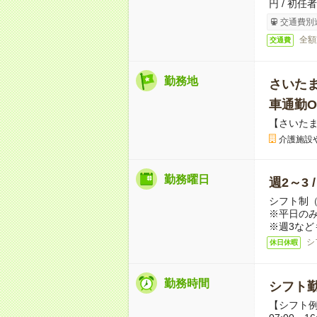
円 / 初任
交通費別
全額
交通費
勤務地
さいた
車通勤O
【さいた
介護施設
勤務曜日
週2～3 
シフト制
※平日のみ
※週3など
シ
休日休暇
勤務時間
シフト勤
【シフト