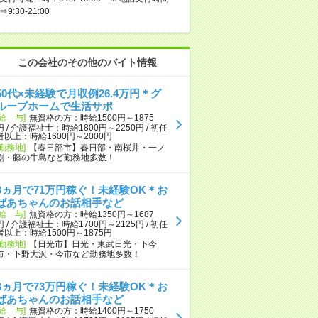
⇒9:30-21:00
この会社のその他のバイト情報
50代×未経験で月収例26.4万円＊グ
ループホームで生活サポ
[給 与]
無資格の方：時給1500円～1875
円 / 介護福祉士：時給1800円～2250円 / 初任
者以上：時給1600円～2000円
[勤務地]
【春日部市】春日部・南桜井・一ノ
割・藤の牛島など勤務地多数！
3ヵ月で71万円稼ぐ！未経験OK＊お
ばあちゃんのお話相手など
[給 与]
無資格の方：時給1350円～1687
円 / 介護福祉士：時給1700円～2125円 / 初任
者以上：時給1500円～1875円
[勤務地]
【日光市】日光・東武日光・下今
市・下野大沢・今市など勤務地多数！
3ヵ月で73万円稼ぐ！未経験OK＊お
ばあちゃんのお話相手など
[給 与]
無資格の方：時給1400円～1750