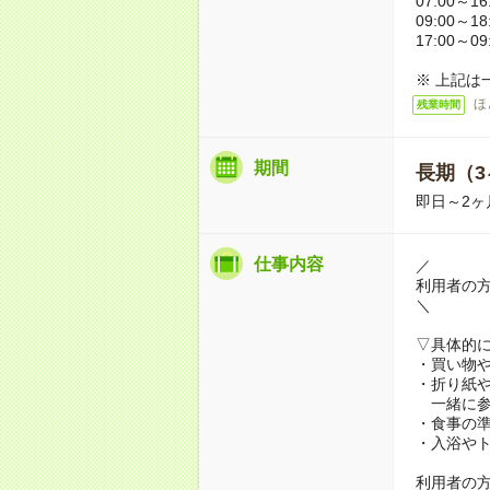
07:00～16
09:00～18
17:00～09
※ 上記は
ほ
残業時間
期間
長期（3
即日～2ヶ
仕事内容
／
利用者の
＼
▽具体的
・買い物
・折り紙
一緒に参
・食事の
・入浴や
利用者の