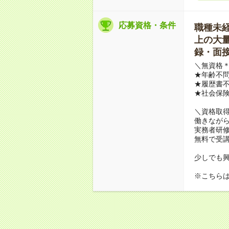
応募資格・条件
職種未経験
上の大量募
録・面接
＼無資格＊
★年齢不問
★履歴書不
★社会保
＼資格取
働きながら
実務者研
無料で受
少しでも
※こちら