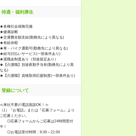
待遇・福利厚生
★各種社会保険完備
★健康診断
★交通費全額支給(勤務先により異なる)
★有給休暇
★車・バイク通勤可(勤務先により異なる)
★給与日払いサービス(一部条件あり)
★退職金制度あり（別途規定あり）
★【介護職】別途夜勤手当有(勤務先により異
なる)
★【介護職】資格取得応援制度(一部条件あり)
登録について
≪来社不要の電話面談OK！≫
（1）『お電話』または『応募フォーム』より
ご応募ください。
◎応募フォームからご応募は24時間受付
中！
◎お電話受付時間：9:30～21:00