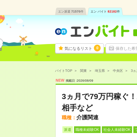
エン派遣
71570
件
エン バイト
82182
件
0
気になるリスト
保存した希
バイトTOP
関東
埼玉県
中央区
3ヵ
NEW
掲載日 :
2026
/
08
/
09
3ヵ月で79万円稼ぐ
相手など
介護関連
職種：
派遣
職種未経験OK
社会人未経験OK