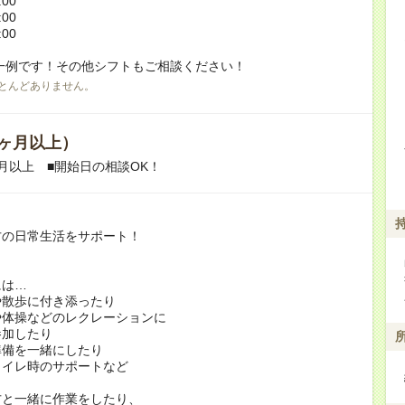
:00
:00
:00
一例です！その他シフトもご相談ください！
とんどありません。
ヶ月以上）
月以上 ■開始日の相談OK！
方の日常生活をサポート！
には…
や散歩に付き添ったり
や体操などのレクレーションに
加したり
準備を一緒にしたり
トイレ時のサポートなど
方と一緒に作業をしたり、