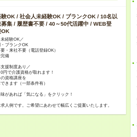
OK / 社会人未経験OK / ブランクOK / 10名以
集 / 履歴書不要 / 40～50代活躍中 / WEB登
OK
未経験OK／
・ブランクOK
要・来社不要（電話登録OK）
険完備
得支援制度あり／
0円で介護資格が取れます！
修の資格講座を
講できます（一部条件有）
興味があれば「気になる」をクリック！
は求人例です。ご希望にあわせて幅広くご提案いたします。