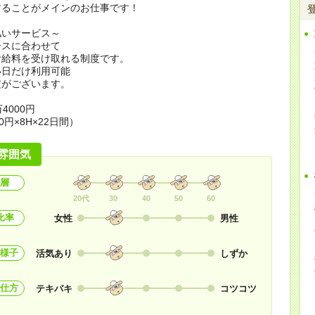
することがメインのお仕事です！
払いサービス～
ースに合わせて
お給料を受け取れる制度です。
い日だけ利用可能
定がございます。
4000円
0円×8H×22日間）
雰囲気
層
20代
30
40
50
60
比率
女性
男性
様子
活気あり
しずか
仕方
テキパキ
コツコツ