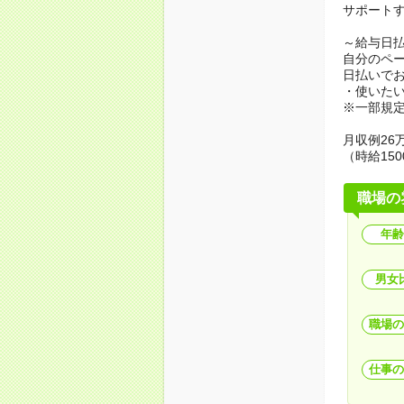
サポート
～給与日
自分のペ
日払いで
・使いた
※一部規
月収例26万
（時給150
職場の
年齢
男女
職場の
仕事の