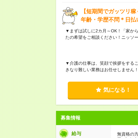
【短期間でガッツリ稼
年齢・学歴不問＊日払
▼まずは試しに2カ月～OK！「家か
たの希望をご相談ください！ニッソ
▼介護の仕事は、笑顔で挨拶をする
きなり難しい業務はお任せしません
気になる！
募集情報
給与
無資格の方：