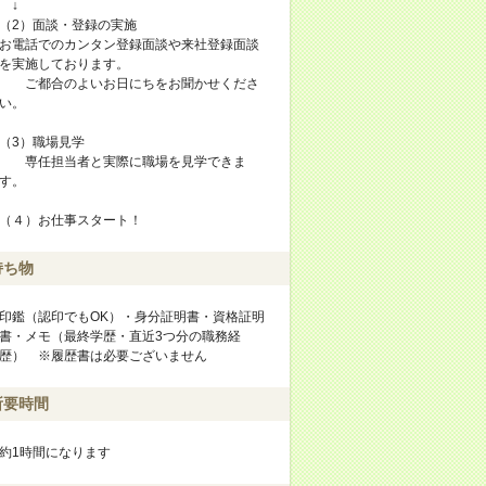
↓
（2）面談・登録の実施
お電話でのカンタン登録面談や来社登録面談
を実施しております。
ご都合のよいお日にちをお聞かせくださ
い。
（3）職場見学
専任担当者と実際に職場を見学できま
す。
（４）お仕事スタート！
持ち物
印鑑（認印でもOK）・身分証明書・資格証明
書・メモ（最終学歴・直近3つ分の職務経
歴） ※履歴書は必要ございません
所要時間
約1時間になります