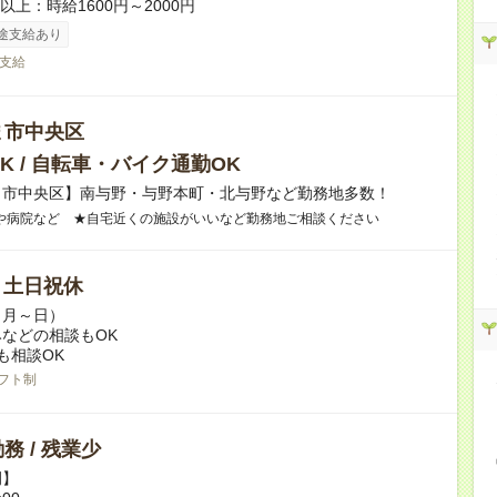
者以上：時給1600円～2000円
途支給あり
支給
ま市中央区
K / 自転車・バイク通勤OK
ま市中央区】南与野・与野本町・北与野など勤務地多数！
や病院など ★自宅近くの施設がいいなど勤務地ご相談ください
/ 土日祝休
（月～日）
などの相談もOK
も相談OK
フト制
務 / 残業少
例】