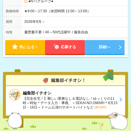
●NTTグループ●
★9:00～17:30（休憩時間 12:00～13:00）
勤務時間
2026年9月～
期間
履歴書不要
/
40～50代活躍中
/
服装自由
特徴
気になる！
応募する
詳細へ
編集部イチオシ
【完全在宅！】難しい業務なし＆電話なし！ゆっくりの11
時～時短＊データ入力・事務、＜SEKAI NO OWARI＊8月15
日・16日＞ドーム公演のサポートバイトなど
(8/7UP!)