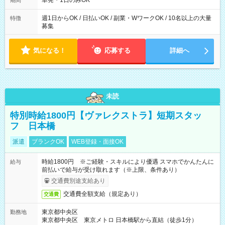
単発・1日のみOK
期間
週1日からOK / 日払いOK / 副業・WワークOK / 10名以上の大量
特徴
募集
気になる！
応募する
詳細へ
未読
特別時給1800円【ヴァレクストラ】短期スタッ
フ 日本橋
派遣
ブランクOK
WEB登録・面接OK
時給1800円 ※ご経験・スキルにより優遇 スマホでかんたんに
給与
前払いで給与が受け取れます（※上限、条件あり）
交通費別途支給あり
交通費全額支給（規定あり）
交通費
東京都中央区
勤務地
東京都中央区 東京メトロ 日本橋駅から直結（徒歩1分）