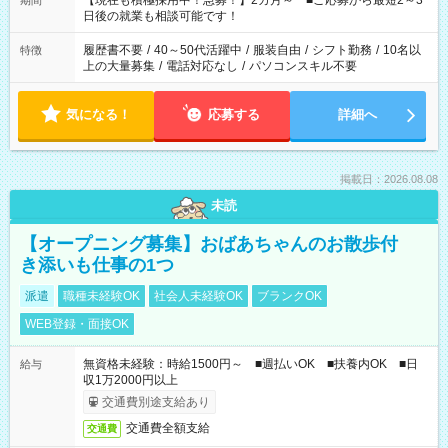
【現在も積極採用中！急募！】2カ月～ ■ご応募から最短2～3
期間
の方へ 今ご覧のお仕事で希望する勤務時間と、もう1つのお仕事
日後の就業も相談可能です！
の勤務時間。 合計で週40時間を超える場合は応募できません。
履歴書不要
/
40～50代活躍中
/
服装自由
/
シフト勤務
/
10名以
特徴
上の大量募集
/
電話対応なし
/
パソコンスキル不要
気になる！
応募する
詳細へ
掲載日：2026.08.08
未読
【オープニング募集】おばあちゃんのお散歩付
き添いも仕事の1つ
派遣
職種未経験OK
社会人未経験OK
ブランクOK
WEB登録・面接OK
無資格未経験：時給1500円～ ■週払いOK ■扶養内OK ■日
給与
収1万2000円以上
交通費別途支給あり
交通費全額支給
交通費