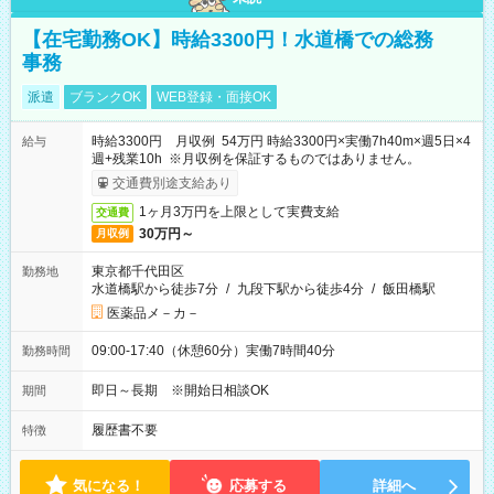
【在宅勤務OK】時給3300円！水道橋での総務
事務
派遣
ブランクOK
WEB登録・面接OK
時給3300円 月収例 54万円 時給3300円×実働7h40m×週5日×4
給与
週+残業10h ※月収例を保証するものではありません。
交通費別途支給あり
1ヶ月3万円を上限として実費支給
交通費
30万円～
月収例
東京都千代田区
勤務地
水道橋駅から徒歩7分
/
九段下駅から徒歩4分
/
飯田橋駅
医薬品メ－カ－
09:00-17:40（休憩60分）実働7時間40分
勤務時間
即日～長期 ※開始日相談OK
期間
履歴書不要
特徴
気になる！
応募する
詳細へ