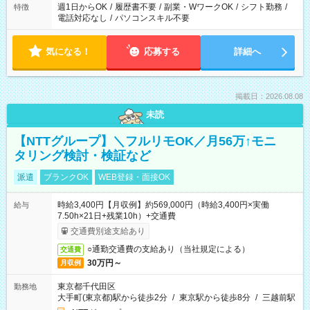
週1日からOK
/
履歴書不要
/
副業・WワークOK
/
シフト勤務
/
特徴
電話対応なし
/
パソコンスキル不要
気になる！
応募する
詳細へ
掲載日：2026.08.08
未読
【NTTグループ】＼フルリモOK／月56万↑モニ
タリング検討・検証など
派遣
ブランクOK
WEB登録・面接OK
時給3,400円【月収例】約569,000円（時給3,400円×実働
給与
7.50h×21日+残業10h）+交通費
交通費別途支給あり
○通勤交通費の支給あり（当社規定による）
交通費
30万円～
月収例
東京都千代田区
勤務地
大手町(東京都)駅から徒歩2分
/
東京駅から徒歩8分
/
三越前駅