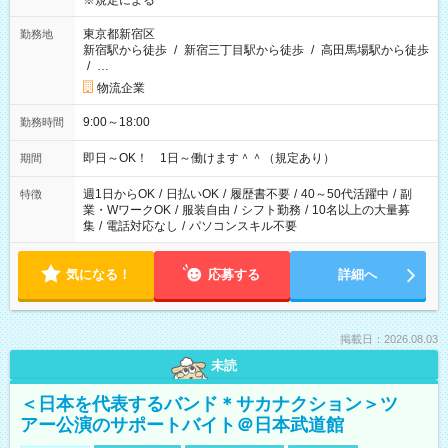
※規定による
東京都新宿区
勤務地
新宿駅から徒歩
/
新宿三丁目駅から徒歩
/
高田馬場駅から徒歩
/
…
物流企業
9:00～18:00
勤務時間
即日～OK！ 1日～働けます＾＾（規定あり）
期間
週1日からOK
/
日払いOK
/
履歴書不要
/
40～50代活躍中
/
副
特徴
業・WワークOK
/
服装自由
/
シフト勤務
/
10名以上の大量募
集
/
電話対応なし
/
パソコンスキル不要
気になる！
応募する
詳細へ
掲載日：2026.08.03
未読
＜日本を代表するバンド＊サカナクション＞ツ
アー公演のサポートバイト＠日本武道館