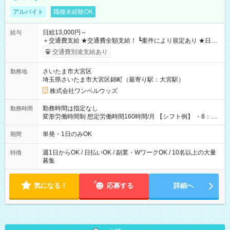
アルバイト
職種未経験OK
日給13,000円～
給与
＋交通費支給 ★交通費全額支給！ ┗案件により規定あり ★日払
いOK！（規定あり） ┗働いたその日に現金GET♪ お仕事後はコ
交通費別途支給あり
ンビニATMから 日払い分を引き落とせます！ 【試用期間】試
用期間なし
さいたま市大宮区
勤務地
埼玉県さいたま市大宮区錦町（最寄り駅：大宮駅）
株式会社ワンベルウッズ
勤務時間は指定なし
勤務時間
変形労働時間制 想定労働時間160時間/月 【シフト例】 ・8：00
～21：00
単発・1日のみOK
期間
週1日からOK / 日払いOK / 副業・WワークOK / 10名以上の大量
特徴
募集
気になる！
応募する
詳細へ