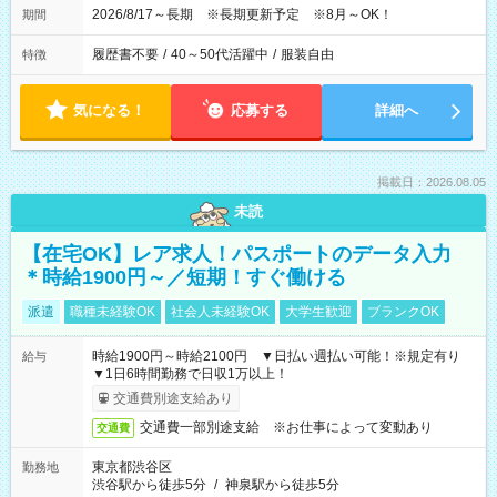
2026/8/17～長期 ※長期更新予定 ※8月～OK！
期間
履歴書不要
/
40～50代活躍中
/
服装自由
特徴
気になる！
応募する
詳細へ
掲載日：2026.08.05
未読
【在宅OK】レア求人！パスポートのデータ入力
＊時給1900円～／短期！すぐ働ける
派遣
職種未経験OK
社会人未経験OK
大学生歓迎
ブランクOK
時給1900円～時給2100円 ▼日払い週払い可能！※規定有り
給与
▼1日6時間勤務で日収1万以上！
交通費別途支給あり
交通費一部別途支給 ※お仕事によって変動あり
交通費
東京都渋谷区
勤務地
渋谷駅から徒歩5分
/
神泉駅から徒歩5分