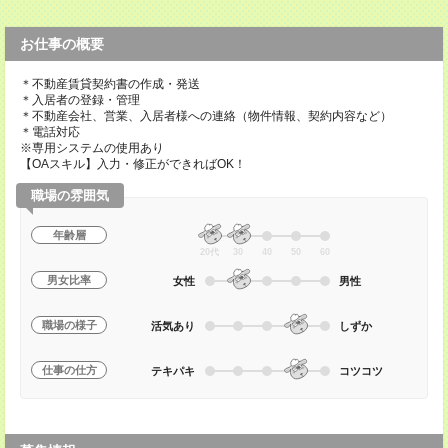
お仕事の概要
＊不動産賃貸契約書の作成・発送
＊入居者の登録・管理
＊不動産会社、営業、入居者様への連絡（物件情報、契約内容など）
＊電話対応
※専用システムの使用あり
【OAスキル】入力・修正ができればOK！
職場の雰囲気
年齢層
20代
30
40
50
60
男女比率
女性
男性
職場の様子
活気あり
しずか
仕事の仕方
テキパキ
コツコツ