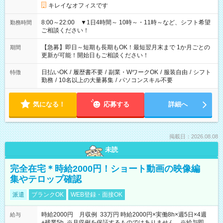
キレイなオフィスです
8:00～22:00 ▼1日4時間～ 10時～・11時～など、シフト希望
勤務時間
ご相談ください！
【急募】即日～短期も長期もOK！最短翌月末まで 1か月ごとの
期間
更新が可能！開始日もご相談ください！
日払いOK
/
履歴書不要
/
副業・WワークOK
/
服装自由
/
シフト
特徴
勤務
/
10名以上の大量募集
/
パソコンスキル不要
気になる！
応募する
詳細へ
掲載日：2026.08.08
未読
完全在宅＊時給2000円！ショート動画の映像編
集やテロップ確認
派遣
ブランクOK
WEB登録・面接OK
時給2000円 月収例 33万円 時給2000円×実働8h×週5日×4週
給与
+残業5h ※月収例を保証するものではありません。※給与即受