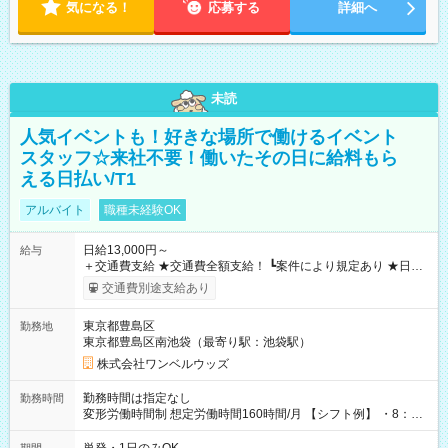
気になる！
応募する
詳細へ
未読
人気イベントも！好きな場所で働けるイベント
スタッフ☆来社不要！働いたその日に給料もら
える日払い/T1
アルバイト
職種未経験OK
日給13,000円～
給与
＋交通費支給 ★交通費全額支給！ ┗案件により規定あり ★日払
いOK！（規定あり） ┗働いたその日に現金GET♪ お仕事後はコ
交通費別途支給あり
ンビニATMから 日払い分を引き落とせます！ 【試用期間】試
用期間なし
東京都豊島区
勤務地
東京都豊島区南池袋（最寄り駅：池袋駅）
株式会社ワンベルウッズ
勤務時間は指定なし
勤務時間
変形労働時間制 想定労働時間160時間/月 【シフト例】 ・8：00
～21：00