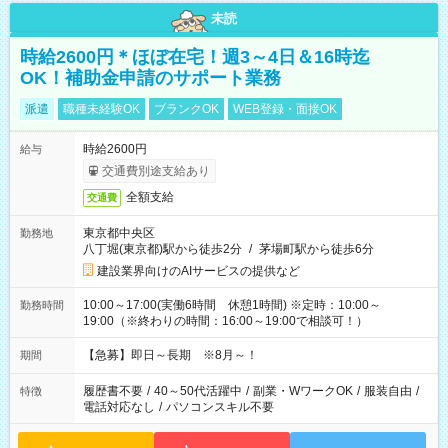
未読
時給2600円＊ほぼ在宅！週3～4日＆16時迄
OK！補助金申請のサポート業務
派遣
職種未経験OK
ブランクOK
WEB登録・面接OK
時給2600円
給与
交通費別途支給あり
全額支給
交通費
東京都中央区
勤務地
八丁堀(東京都)駅から徒歩2分
/
茅場町駅から徒歩6分
建設業界向けのAIサービスの提供など
10:00～17:00(実働6時間 休憩1時間) ※定時：10:00～
勤務時間
19:00（※終わりの時間：16:00～19:00で相談可！）
【急募】即日～長期 ※8月～！
期間
履歴書不要
/
40～50代活躍中
/
副業・WワークOK
/
服装自由
/
特徴
電話対応なし
/
パソコンスキル不要