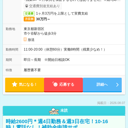
取りサービス利用可（利用条件有）
交通費別途支給あり
1ヶ月3万円を上限として実費支給
交通費
30万円～
月収例
東京都新宿区
勤務地
市ケ谷駅から徒歩3分
放送
11:00-20:00（休憩60分）実働8時間（残業少なめ！）
勤務時間
即日～長期 ※開始日相談OK
期間
履歴書不要
特徴
気になる！
応募する
詳細へ
掲載日：2026.08.07
未読
時給2600円＊週4日勤務＆週3日在宅！10-16
時！電話なし！補助金申請サポ