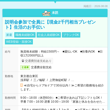
掲載日：2026.08.08
未読
説明会参加で全員に【現金2千円相当プレゼン
ト】生活のお手伝い
派遣
職種未経験OK
社会人未経験OK
ブランクOK
WEB登録・面接OK
無資格未経験：時給1500円～ ■週払いOK ■扶養内OK ■日
給与
収1万2000円以上
交通費別途支給あり
交通費全額支給
交通費
東京都台東区
勤務地
浅草駅
/
三ノ輪駅
/
上野御徒町駅
/
…
≪自宅からドアtoドアで30分以内！≫ご希望の勤務地を紹介
します。
9:00～18:00（休憩60分） ■ご希望があれば下記シフトもOK！
勤務時間
早番 7:00～16:00 遅番 10:00～19:00 「家族と休みを合わせた
い」 「余裕を持って夕飯の準備がしたい」 「できれば残業はし
たくない」 など、ご希望を教えてくださいね。 ※Wワーク希望