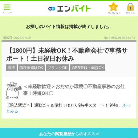
0
メニュー
気になる！
ログイン
お探しのバイト情報は掲載が終了しました。
掲載日 :2026
/
07
/
19
No.TMPE26-0435974
【1800円】未経験OK！不動産会社で事務サ
ポート！土日祝日お休み
派遣
職種未経験OK
ブランクOK
WEB登録・面接OK
＜未経験歓迎＞おだやか環境〇不動産事務のお仕
事！時短OK〇
【駒込駅近＊】通勤楽々＆便利！ゆとり9時半スタート！ 9時o
...もっ
とみる
あなたの閲覧履歴からのオススメ