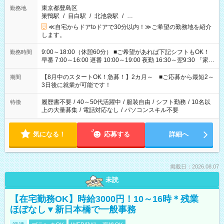
東京都豊島区
勤務地
巣鴨駅
/
目白駅
/
北池袋駅
/
…
≪自宅からドアtoドアで30分以内！≫ご希望の勤務地を紹介
します。
9:00～18:00（休憩60分） ■ご希望があれば下記シフトもOK！
勤務時間
早番 7:00～16:00 遅番 10:00～19:00 夜勤 16:30～翌9:30 「家族
と休みを合わせたい」 「余裕を持って夕飯の準備がしたい」
「できれば残業はしたくない」 など、ご希望を教えてください
【8月中のスタートOK！急募！】2カ月～ ■ご応募から最短2～
期間
ね。 ※Wワーク希望の方へ 今ご覧のお仕事で希望する勤務時間
3日後に就業が可能です！
と、もう1つのお仕事の勤務時間。 合計で週40時間を超える場
合は応募できません。
履歴書不要
/
40～50代活躍中
/
服装自由
/
シフト勤務
/
10名以
特徴
上の大量募集
/
電話対応なし
/
パソコンスキル不要
気になる！
応募する
詳細へ
掲載日：2026.08.07
未読
【在宅勤務OK】時給3000円！10～16時＊残業
ほぼなし▼新日本橋で一般事務