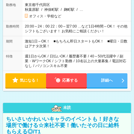
東京都千代田区
勤務地
秋葉原駅
/
神保町駅
/
麹町駅
/
…
オフィス・学校など
20:00～24：00 22：00～翌7:00 …など1日4時間～OK！ その他
勤務時間
シフトもございます！ お気軽にご相談ください！
激短1日～OK！ ■もちろん即日スタートもOK！ ■曜日・日数
期間
はアナタ次第！
週1日からOK
/
日払いOK
/
履歴書不要
/
40～50代活躍中
/
副
特徴
業・WワークOK
/
シフト勤務
/
10名以上の大量募集
/
電話対応
なし
/
パソコンスキル不要
気になる！
応募する
詳細へ
未読
ちいさいかわいいキャラのイベントも！好きな
場所で働ける☆来社不要！働いたその日に給料
もらえる◎/T1