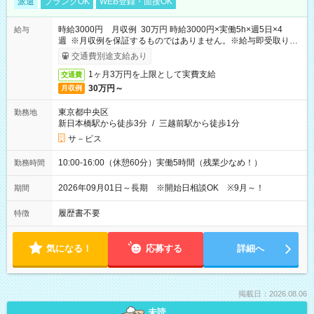
派遣
ブランクOK
WEB登録・面接OK
時給3000円 月収例 30万円 時給3000円×実働5h×週5日×4
給与
週 ※月収例を保証するものではありません。※給与即受取りサ
ービス利用可（利用条件有）
交通費別途支給あり
1ヶ月3万円を上限として実費支給
交通費
30万円～
月収例
東京都中央区
勤務地
新日本橋駅から徒歩3分
/
三越前駅から徒歩1分
サ－ビス
10:00-16:00（休憩60分）実働5時間（残業少なめ！）
勤務時間
2026年09月01日～長期 ※開始日相談OK ※9月～！
期間
履歴書不要
特徴
気になる！
応募する
詳細へ
掲載日：2026.08.06
未読