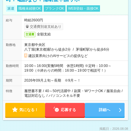
派遣
職種未経験OK
ブランクOK
WEB登録・面接OK
時給2600円
給与
交通費別途支給あり
全額支給
交通費
東京都中央区
勤務地
八丁堀(東京都)駅から徒歩2分
/
茅場町駅から徒歩6分
建設業界向けのAIサービスの提供など
10:00～16:00(実働5時間 休憩1時間) ※定時：10:00～
勤務時間
19:00（※終わりの時間：16:00～19:00で相談可！）
2026年09月上旬～長期 ※9月～！
期間
履歴書不要
/
40～50代活躍中
/
副業・WワークOK
/
服装自由
/
特徴
電話対応なし
/
パソコンスキル不要
気になる！
応募する
詳細へ
掲載日：2026.08.08