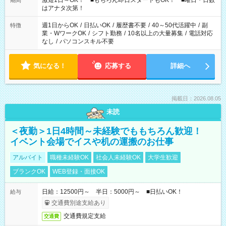
激短1日～OK！ ■もちろん即日スタートもOK！ ■曜日・日数
期間
はアナタ次第！
週1日からOK
/
日払いOK
/
履歴書不要
/
40～50代活躍中
/
副
特徴
業・WワークOK
/
シフト勤務
/
10名以上の大量募集
/
電話対応
なし
/
パソコンスキル不要
気になる！
応募する
詳細へ
掲載日：2026.08.05
未読
＜夜勤＞1日4時間～未経験でももちろん歓迎！
イベント会場でイスや机の運搬のお仕事
アルバイト
職種未経験OK
社会人未経験OK
大学生歓迎
ブランクOK
WEB登録・面接OK
日給：12500円～ 半日：5000円～ ■日払いOK！
給与
交通費別途支給あり
交通費規定支給
交通費