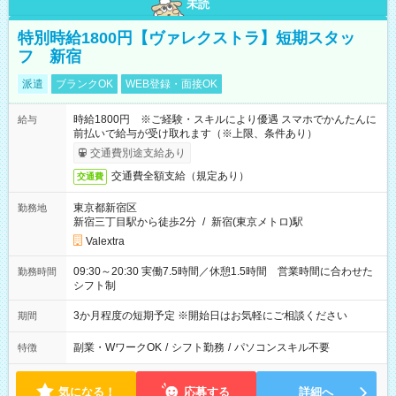
未読
特別時給1800円【ヴァレクストラ】短期スタッ
フ 新宿
派遣
ブランクOK
WEB登録・面接OK
時給1800円 ※ご経験・スキルにより優遇 スマホでかんたんに
給与
前払いで給与が受け取れます（※上限、条件あり）
交通費別途支給あり
交通費全額支給（規定あり）
交通費
東京都新宿区
勤務地
新宿三丁目駅から徒歩2分
/
新宿(東京メトロ)駅
Valextra
09:30～20:30 実働7.5時間／休憩1.5時間 営業時間に合わせた
勤務時間
シフト制
3か月程度の短期予定 ※開始日はお気軽にご相談ください
期間
副業・WワークOK
/
シフト勤務
/
パソコンスキル不要
特徴
気になる！
応募する
詳細へ