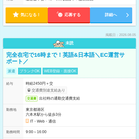
気になる！
応募する
詳細へ
掲載日：2026.08.05
未読
完全在宅で16時まで！英語&日本語＼EC運営サ
ポート／
派遣
ブランクOK
WEB登録・面接OK
時給2450円＋交
給与
交通費別途支給あり
出社時の通勤交通費支給
交通費
東京都港区
勤務地
六本木駅から徒歩3分
IT・Web・通信
9:00～16:00
勤務時間