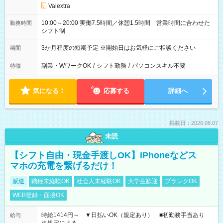
Valextra
10:00～20:00 実働7.5時間／休憩1.5時間 営業時間に合わせた
勤務時間
シフト制
3か月程度の短期予定 ※開始日はお気軽にご相談ください
期間
副業・WワークOK
/
シフト勤務
/
パソコンスキル不要
特徴
気になる！
応募する
詳細へ
掲載日：2026.08.07
未読
【シフト自由・現金手渡しOK】iPhoneなどス
マホの充電を繋げるだけ！
派遣
職種未経験OK
社会人未経験OK
大学生歓迎
ブランクOK
WEB登録・面接OK
時給1414円～ ▼日払いOK（規定あり） ■初勤務手当あり
給与