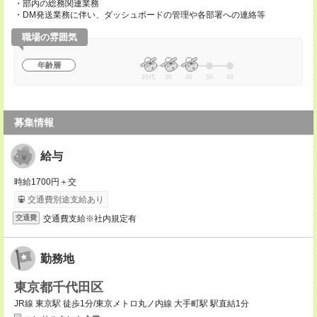
・部内の総務関連業務
・DM発送業務に伴い、ダッシュボードの管理や各部署への連絡等
職場の雰囲気
年齢層
20代
30
40
50
60
募集情報
給与
時給1700円＋交
交通費別途支給あり
交通費支給※社内規定有
交通費
勤務地
東京都千代田区
JR線 東京駅 徒歩1分/東京メトロ丸ノ内線 大手町駅 駅直結1分