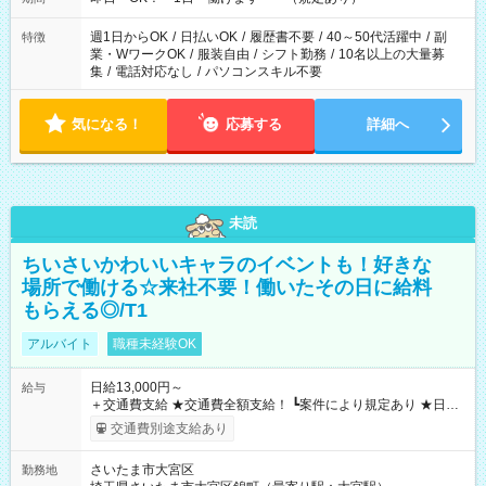
週1日からOK
/
日払いOK
/
履歴書不要
/
40～50代活躍中
/
副
特徴
業・WワークOK
/
服装自由
/
シフト勤務
/
10名以上の大量募
集
/
電話対応なし
/
パソコンスキル不要
気になる！
応募する
詳細へ
未読
ちいさいかわいいキャラのイベントも！好きな
場所で働ける☆来社不要！働いたその日に給料
もらえる◎/T1
アルバイト
職種未経験OK
日給13,000円～
給与
＋交通費支給 ★交通費全額支給！ ┗案件により規定あり ★日払
いOK！（規定あり） ┗働いたその日に現金GET♪ お仕事後はコ
交通費別途支給あり
ンビニATMから 日払い分を引き落とせます！ 【試用期間】試
用期間なし
さいたま市大宮区
勤務地