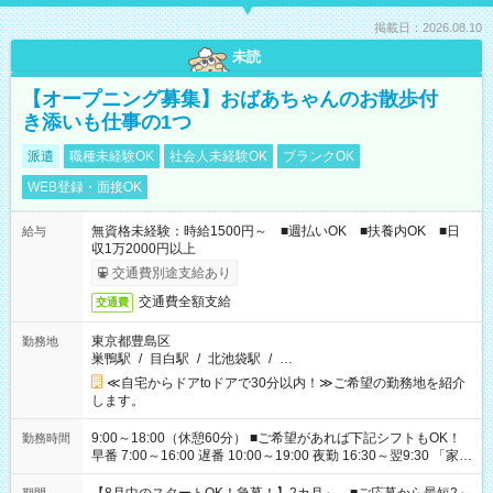
掲載日：2026.08.10
未読
【オープニング募集】おばあちゃんのお散歩付
き添いも仕事の1つ
派遣
職種未経験OK
社会人未経験OK
ブランクOK
WEB登録・面接OK
無資格未経験：時給1500円～ ■週払いOK ■扶養内OK ■日
給与
収1万2000円以上
交通費別途支給あり
交通費全額支給
交通費
東京都豊島区
勤務地
巣鴨駅
/
目白駅
/
北池袋駅
/
…
≪自宅からドアtoドアで30分以内！≫ご希望の勤務地を紹介
します。
9:00～18:00（休憩60分） ■ご希望があれば下記シフトもOK！
勤務時間
早番 7:00～16:00 遅番 10:00～19:00 夜勤 16:30～翌9:30 「家族
と休みを合わせたい」 「余裕を持って夕飯の準備がしたい」
「できれば残業はしたくない」 など、ご希望を教えてください