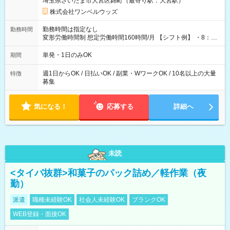
埼玉県さいたま市大宮区錦町（最寄り駅：大宮駅）
株式会社ワンベルウッズ
勤務時間は指定なし
勤務時間
変形労働時間制 想定労働時間160時間/月 【シフト例】 ・8：00
～21：00
単発・1日のみOK
期間
週1日からOK / 日払いOK / 副業・WワークOK / 10名以上の大量
特徴
募集
気になる！
応募する
詳細へ
未読
<タイパ抜群>和菓子のパック詰め／軽作業（夜
勤）
派遣
職種未経験OK
社会人未経験OK
ブランクOK
WEB登録・面接OK