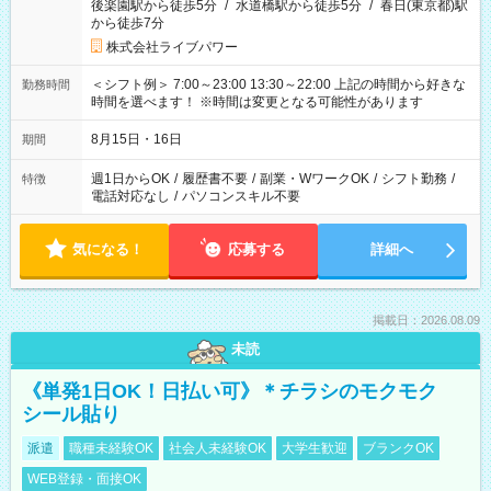
後楽園駅から徒歩5分
/
水道橋駅から徒歩5分
/
春日(東京都)駅
から徒歩7分
株式会社ライブパワー
＜シフト例＞ 7:00～23:00 13:30～22:00 上記の時間から好きな
勤務時間
時間を選べます！ ※時間は変更となる可能性があります
8月15日・16日
期間
週1日からOK
/
履歴書不要
/
副業・WワークOK
/
シフト勤務
/
特徴
電話対応なし
/
パソコンスキル不要
気になる！
応募する
詳細へ
掲載日：2026.08.09
未読
《単発1日OK！日払い可》＊チラシのモクモク
シール貼り
派遣
職種未経験OK
社会人未経験OK
大学生歓迎
ブランクOK
WEB登録・面接OK