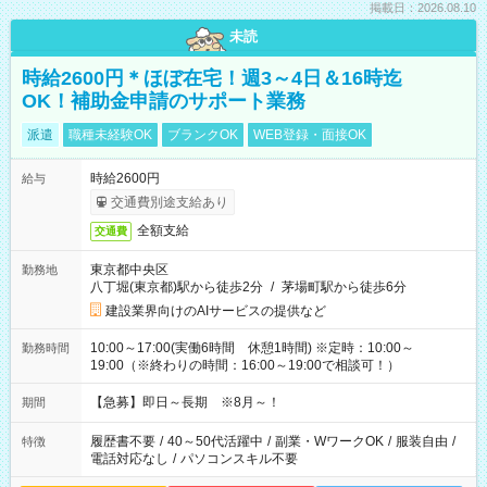
掲載日：2026.08.10
未読
時給2600円＊ほぼ在宅！週3～4日＆16時迄
OK！補助金申請のサポート業務
派遣
職種未経験OK
ブランクOK
WEB登録・面接OK
時給2600円
給与
交通費別途支給あり
全額支給
交通費
東京都中央区
勤務地
八丁堀(東京都)駅から徒歩2分
/
茅場町駅から徒歩6分
建設業界向けのAIサービスの提供など
10:00～17:00(実働6時間 休憩1時間) ※定時：10:00～
勤務時間
19:00（※終わりの時間：16:00～19:00で相談可！）
【急募】即日～長期 ※8月～！
期間
履歴書不要
/
40～50代活躍中
/
副業・WワークOK
/
服装自由
/
特徴
電話対応なし
/
パソコンスキル不要