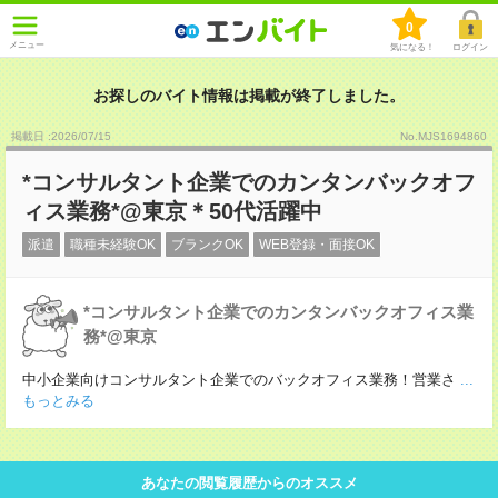
0
メニュー
気になる！
ログイン
お探しのバイト情報は掲載が終了しました。
掲載日 :2026
/
07
/
15
No.MJS1694860
*コンサルタント企業でのカンタンバックオフ
ィス業務*@東京＊50代活躍中
派遣
職種未経験OK
ブランクOK
WEB登録・面接OK
*コンサルタント企業でのカンタンバックオフィス業
務*@東京
中小企業向けコンサルタント企業でのバックオフィス業務！営業さ
...
もっとみる
あなたの閲覧履歴からのオススメ