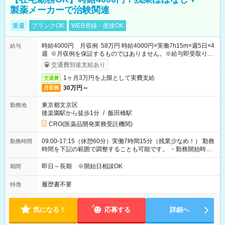
製薬メーカーで治験関連
派遣
ブランクOK
WEB登録・面接OK
時給4000円 月収例 58万円 時給4000円×実働7h15m×週5日×4
給与
週 ※月収例を保証するものではありません。※給与即受取りサ
ービス利用可（利用条件有）
交通費別途支給あり
1ヶ月3万円を上限として実費支給
交通費
30万円～
月収例
東京都文京区
勤務地
後楽園駅から徒歩1分
/
飯田橋駅
CRO(医薬品開発業務受託機関)
09:00-17:15（休憩60分）実働7時間15分（残業少なめ！） 勤務
勤務時間
時間を下記の範囲で調整することも可能です。 ・勤務開始時
間 09:00～10:00 ・勤務終了時間 16:00～17:15 ・実働
05:00～07:15
即日～長期 ※開始日相談OK
期間
履歴書不要
特徴
気になる！
応募する
詳細へ