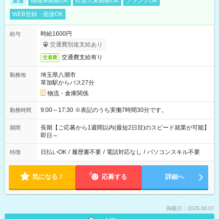
派遣
職種未経験OK
社会人未経験OK
ブランクOK
WEB登録・面接OK
時給1600円
給与
交通費別途支給あり
交通費支給有り
交通費
埼玉県八潮市
勤務地
草加駅からバス27分
物流・倉庫関係
9:00～17:30 ※表記のうち実働7時間30分です。
勤務時間
長期【ご応募から1週間以内(最短2日目)のスピード就業が可能】
期間
即日～
日払いOK
/
履歴書不要
/
電話対応なし
/
パソコンスキル不要
特徴
気になる！
応募する
詳細へ
掲載日：2026.08.07