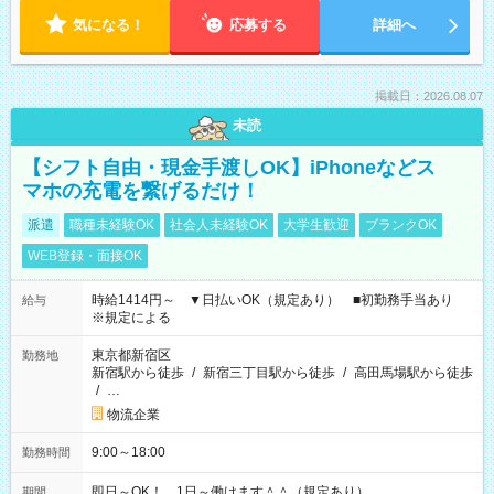
気になる！
応募する
詳細へ
掲載日：2026.08.07
未読
【シフト自由・現金手渡しOK】iPhoneなどス
マホの充電を繋げるだけ！
派遣
職種未経験OK
社会人未経験OK
大学生歓迎
ブランクOK
WEB登録・面接OK
時給1414円～ ▼日払いOK（規定あり） ■初勤務手当あり
給与
※規定による
東京都新宿区
勤務地
新宿駅から徒歩
/
新宿三丁目駅から徒歩
/
高田馬場駅から徒歩
/
…
物流企業
9:00～18:00
勤務時間
即日～OK！ 1日～働けます＾＾（規定あり）
期間