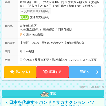
基本時給1500円・深夜時給1875円 ※交通費全額支給（規定あ
給与
り） 【月収例】28.5万円（20日勤務＋深夜120h ※残業なしの場
合）
交通費別途支給あり
交通費支給あり
交通費
東京都江東区
勤務地
木場(東京都)駅
/
東陽町駅
/
門前仲町駅
空調ありの職場!
【夜勤】 20:00～翌5:00 休憩60分 [実働]8時間00分
勤務時間
即日～長期
期間
日払いOK
/
履歴書不要
/
電話対応なし
/
パソコンスキル不要
特徴
気になる！
応募する
詳細へ
掲載日：2026.08.03
未読
＜日本を代表するバンド＊サカナクション＞ツ