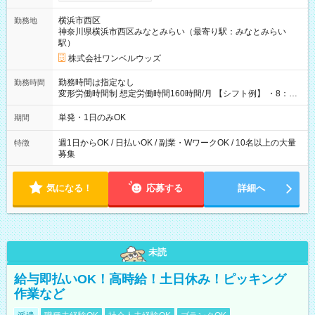
ンビニATMから 日払い分を引き落とせます！ 【試用期間】試
用期間なし
横浜市西区
勤務地
神奈川県横浜市西区みなとみらい（最寄り駅：みなとみらい
駅）
株式会社ワンベルウッズ
勤務時間は指定なし
勤務時間
変形労働時間制 想定労働時間160時間/月 【シフト例】 ・8：00
～21：00
単発・1日のみOK
期間
週1日からOK / 日払いOK / 副業・WワークOK / 10名以上の大量
特徴
募集
気になる！
応募する
詳細へ
未読
給与即払いOK！高時給！土日休み！ピッキング
作業など