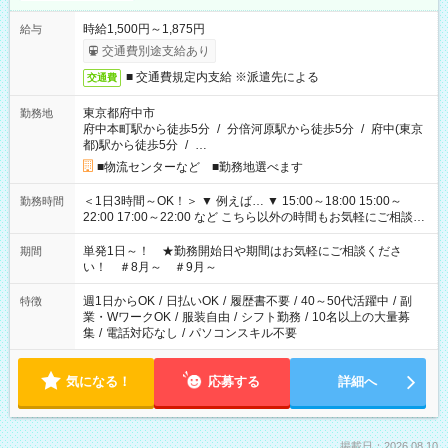
時給1,500円～1,875円
給与
交通費別途支給あり
■ 交通費規定内支給 ※派遣先による
交通費
東京都府中市
勤務地
府中本町駅から徒歩5分
/
分倍河原駅から徒歩5分
/
府中(東京
都)駅から徒歩5分
/
…
■物流センターなど ■勤務地選べます
＜1日3時間～OK！＞ ▼ 例えば… ▼ 15:00～18:00 15:00～
勤務時間
22:00 17:00～22:00 など こちら以外の時間もお気軽にご相談く
ださい！
単発1日～！ ★勤務開始日や期間はお気軽にご相談くださ
期間
い！ ＃8月～ ＃9月～
週1日からOK
/
日払いOK
/
履歴書不要
/
40～50代活躍中
/
副
特徴
業・WワークOK
/
服装自由
/
シフト勤務
/
10名以上の大量募
集
/
電話対応なし
/
パソコンスキル不要
気になる！
応募する
詳細へ
掲載日：2026.08.10