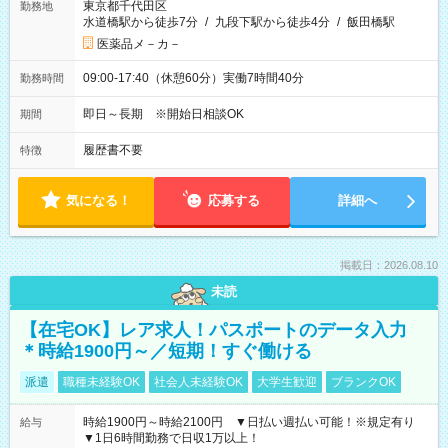
東京都千代田区
勤務地
水道橋駅から徒歩7分
/
九段下駅から徒歩4分
/
飯田橋駅
医薬品メ－カ－
09:00-17:40（休憩60分）実働7時間40分
勤務時間
即日～長期 ※開始日相談OK
期間
履歴書不要
特徴
気になる！
応募する
詳細へ
掲載日：2026.08.10
未読
【在宅OK】レア求人！パスポートのデータ入力
＊時給1900円～／短期！すぐ働ける
派遣
職種未経験OK
社会人未経験OK
大学生歓迎
ブランクOK
時給1900円～時給2100円 ▼日払い週払い可能！※規定有り
給与
▼1日6時間勤務で日収1万以上！