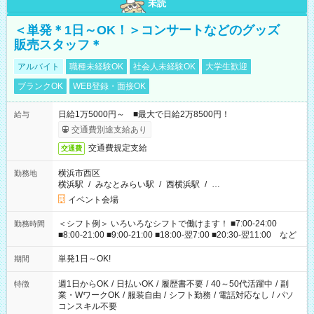
未読
＜単発＊1日～OK！＞コンサートなどのグッズ
販売スタッフ＊
アルバイト
職種未経験OK
社会人未経験OK
大学生歓迎
ブランクOK
WEB登録・面接OK
日給1万5000円～ ■最大で日給2万8500円！
給与
交通費別途支給あり
交通費規定支給
交通費
横浜市西区
勤務地
横浜駅
/
みなとみらい駅
/
西横浜駅
/
…
イベント会場
＜シフト例＞ いろいろなシフトで働けます！ ■7:00-24:00
勤務時間
■8:00-21:00 ■9:00-21:00 ■18:00-翌7:00 ■20:30-翌11:00 など
単発1日～OK!
期間
週1日からOK
/
日払いOK
/
履歴書不要
/
40～50代活躍中
/
副
特徴
業・WワークOK
/
服装自由
/
シフト勤務
/
電話対応なし
/
パソ
コンスキル不要