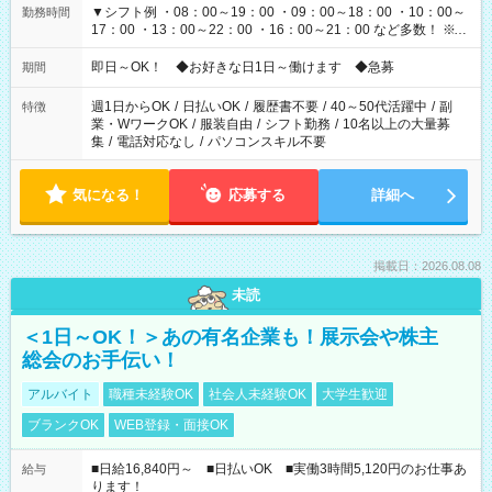
▼シフト例 ・08：00～19：00 ・09：00～18：00 ・10：00～
勤務時間
17：00 ・13：00～22：00 ・16：00～21：00 など多数！ ※お
仕事により勤務時間が異なります
即日～OK！ ◆お好きな日1日～働けます ◆急募
期間
週1日からOK
/
日払いOK
/
履歴書不要
/
40～50代活躍中
/
副
特徴
業・WワークOK
/
服装自由
/
シフト勤務
/
10名以上の大量募
集
/
電話対応なし
/
パソコンスキル不要
気になる！
応募する
詳細へ
掲載日：2026.08.08
未読
＜1日～OK！＞あの有名企業も！展示会や株主
総会のお手伝い！
アルバイト
職種未経験OK
社会人未経験OK
大学生歓迎
ブランクOK
WEB登録・面接OK
■日給16,840円～ ■日払いOK ■実働3時間5,120円のお仕事あ
給与
ります！