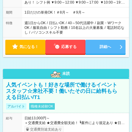
あり！ シフト例 ▼9:00～12:00 ▼9:00～17:00 ▼10:00～19:00
▼18:00～21:00
1日だけの単発OK！＃8月～ ＃9月～
期間
週1日からOK
/
日払いOK
/
40～50代活躍中
/
副業・Wワーク
特徴
OK
/
服装自由
/
シフト勤務
/
10名以上の大量募集
/
電話対応な
し
/
パソコンスキル不要
気になる！
応募する
詳細へ
未読
人気イベントも！好きな場所で働けるイベント
スタッフ☆来社不要！働いたその日に給料もら
える日払い/T1
アルバイト
職種未経験OK
日給13,000円～
給与
＋交通費支給 ★交通費全額支給！ ┗案件により規定あり ★日払
いOK！（規定あり） ┗働いたその日に現金GET♪ お仕事後はコ
交通費別途支給あり