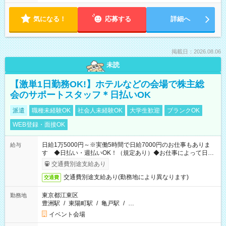
気になる！
応募する
詳細へ
掲載日：2026.08.06
未読
【激単1日勤務OK!】ホテルなどの会場で株主総
会のサポートスタッフ＊日払いOK
派遣
職種未経験OK
社会人未経験OK
大学生歓迎
ブランクOK
WEB登録・面接OK
日給1万5000円～※実働5時間で日給7000円のお仕事もありま
給与
す ◆日払い・週払いOK！（規定あり）◆お仕事によって日給
も異なります
交通費別途支給あり
交通費別途支給あり(勤務地により異なります)
交通費
東京都江東区
勤務地
豊洲駅
/
東陽町駅
/
亀戸駅
/
…
イベント会場