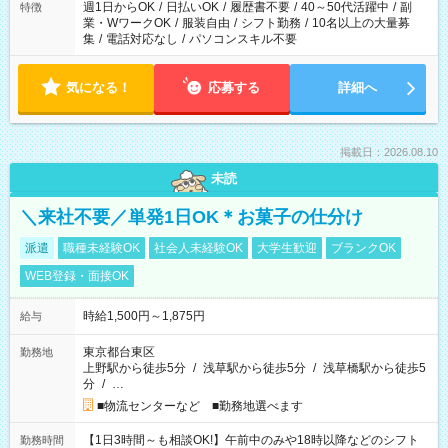
週1日からOK
/
日払いOK
/
履歴書不要
/
40～50代活躍中
/
副
特徴
業・WワークOK
/
服装自由
/
シフト勤務
/
10名以上の大量募
集
/
電話対応なし
/
パソコンスキル不要
気になる！
応募する
詳細へ
掲載日：2026.08.10
未読
＼来社不要／単発1日OK＊お菓子の仕分け
派遣
職種未経験OK
社会人未経験OK
大学生歓迎
ブランクOK
WEB登録・面接OK
時給1,500円～1,875円
給与
東京都台東区
勤務地
上野駅から徒歩5分
/
浅草駅から徒歩5分
/
浅草橋駅から徒歩5
分
/
…
■物流センターなど ■勤務地選べます
【1日3時間～も相談OK!】午前中のみや18時以降などのシフト
勤務時間