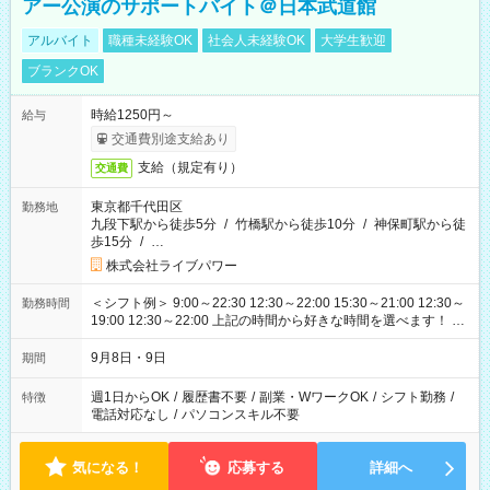
アー公演のサポートバイト＠日本武道館
アルバイト
職種未経験OK
社会人未経験OK
大学生歓迎
ブランクOK
時給1250円～
給与
交通費別途支給あり
支給（規定有り）
交通費
東京都千代田区
勤務地
九段下駅から徒歩5分
/
竹橋駅から徒歩10分
/
神保町駅から徒
歩15分
/
…
株式会社ライブパワー
＜シフト例＞ 9:00～22:30 12:30～22:00 15:30～21:00 12:30～
勤務時間
19:00 12:30～22:00 上記の時間から好きな時間を選べます！ ※
時間は変更となる可能性があります
9月8日・9日
期間
週1日からOK
/
履歴書不要
/
副業・WワークOK
/
シフト勤務
/
特徴
電話対応なし
/
パソコンスキル不要
気になる！
応募する
詳細へ