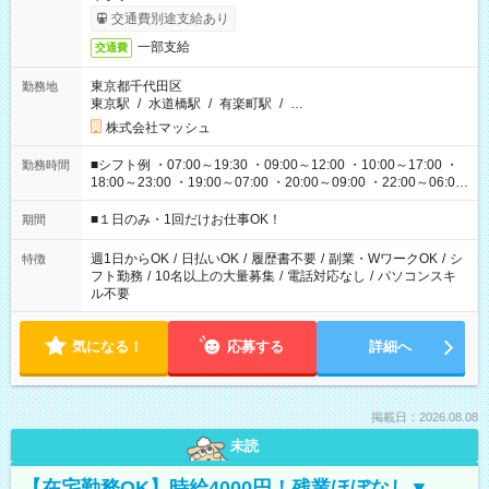
交通費別途支給あり
一部支給
交通費
東京都千代田区
勤務地
東京駅
/
水道橋駅
/
有楽町駅
/
…
株式会社マッシュ
■シフト例 ・07:00～19:30 ・09:00～12:00 ・10:00～17:00 ・
勤務時間
18:00～23:00 ・19:00～07:00 ・20:00～09:00 ・22:00～06:00
etc ★最短で3時間で5,120円のお仕事から 15時間で2万円近く稼
げるお仕事も！ ご希望のお時間に合わせてご紹介！ ※シフトは
■１日のみ・1回だけお仕事OK！
期間
現場によって異なります。 ※勿論、休憩時間はあるのでご安心
ください！
週1日からOK
/
日払いOK
/
履歴書不要
/
副業・WワークOK
/
シ
特徴
フト勤務
/
10名以上の大量募集
/
電話対応なし
/
パソコンスキ
ル不要
気になる！
応募する
詳細へ
掲載日：2026.08.08
未読
【在宅勤務OK】時給4000円！残業ほぼなし▼