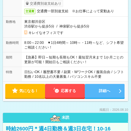
交通費別途支給あり
交通費一部別途支給 ※お仕事によって変動あり
交通費
東京都渋谷区
勤務地
渋谷駅から徒歩5分
/
神泉駅から徒歩5分
キレイなオフィスです
8:00～22:00 ▼1日4時間～ 10時～・11時～など、シフト希望
勤務時間
ご相談ください！
【急募】即日～短期も長期もOK！最短翌月末まで 1か月ごとの
期間
更新が可能！開始日もご相談ください！
日払いOK
/
履歴書不要
/
副業・WワークOK
/
服装自由
/
シフト
特徴
勤務
/
10名以上の大量募集
/
パソコンスキル不要
気になる！
応募する
詳細へ
掲載日：2026.08.10
未読
時給2600円＊週4日勤務＆週3日在宅！10-16