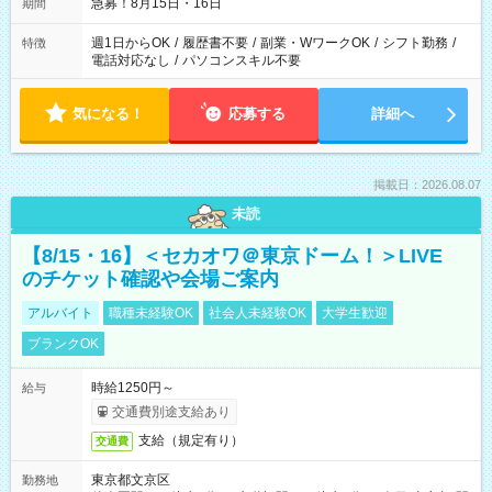
急募！8月15日・16日
期間
週1日からOK
/
履歴書不要
/
副業・WワークOK
/
シフト勤務
/
特徴
電話対応なし
/
パソコンスキル不要
気になる！
応募する
詳細へ
掲載日：2026.08.07
未読
【8/15・16】＜セカオワ＠東京ドーム！＞LIVE
のチケット確認や会場ご案内
アルバイト
職種未経験OK
社会人未経験OK
大学生歓迎
ブランクOK
時給1250円～
給与
交通費別途支給あり
支給（規定有り）
交通費
東京都文京区
勤務地