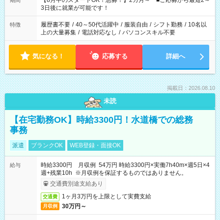
【8月中のスタートOK！急募！】2カ月～ ■ご応募から最短2～
期間
ね。 ※Wワーク希望の方へ 今ご覧のお仕事で希望する勤務時間
3日後に就業が可能です！
と、もう1つのお仕事の勤務時間。 合計で週40時間を超える場
合は応募できません。
履歴書不要
/
40～50代活躍中
/
服装自由
/
シフト勤務
/
10名以
特徴
上の大量募集
/
電話対応なし
/
パソコンスキル不要
気になる！
応募する
詳細へ
掲載日：2026.08.10
未読
【在宅勤務OK】時給3300円！水道橋での総務
事務
派遣
ブランクOK
WEB登録・面接OK
時給3300円 月収例 54万円 時給3300円×実働7h40m×週5日×4
給与
週+残業10h ※月収例を保証するものではありません。
交通費別途支給あり
1ヶ月3万円を上限として実費支給
交通費
30万円～
月収例