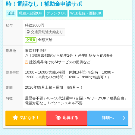
時！電話なし！補助金申請サポ
派遣
職種未経験OK
ブランクOK
WEB登録・面接OK
時給2600円
給与
交通費別途支給あり
全額支給
交通費
東京都中央区
勤務地
八丁堀(東京都)駅から徒歩2分
/
茅場町駅から徒歩6分
建設業界向けのAIサービスの提供など
10:00～16:00(実働5時間 休憩1時間) ※定時：10:00～
勤務時間
19:00（※終わりの時間：16:00～19:00で相談可！）
2026年09月上旬～長期 ※9月～！
期間
履歴書不要
/
40～50代活躍中
/
副業・WワークOK
/
服装自由
/
特徴
電話対応なし
/
パソコンスキル不要
気になる！
応募する
詳細へ