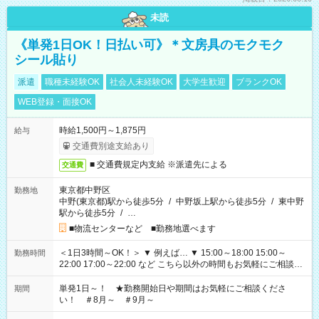
未読
《単発1日OK！日払い可》＊文房具のモクモク
シール貼り
派遣
職種未経験OK
社会人未経験OK
大学生歓迎
ブランクOK
WEB登録・面接OK
時給1,500円～1,875円
給与
交通費別途支給あり
■ 交通費規定内支給 ※派遣先による
交通費
東京都中野区
勤務地
中野(東京都)駅から徒歩5分
/
中野坂上駅から徒歩5分
/
東中野
駅から徒歩5分
/
…
■物流センターなど ■勤務地選べます
＜1日3時間～OK！＞ ▼ 例えば… ▼ 15:00～18:00 15:00～
勤務時間
22:00 17:00～22:00 など こちら以外の時間もお気軽にご相談く
ださい！
単発1日～！ ★勤務開始日や期間はお気軽にご相談くださ
期間
い！ ＃8月～ ＃9月～