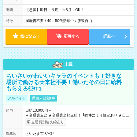
【急募】即日～長期 ※8月～OK！
期間
履歴書不要
/
40～50代活躍中
/
服装自由
特徴
気になる！
応募する
詳細へ
未読
ちいさいかわいいキャラのイベントも！好きな
場所で働ける☆来社不要！働いたその日に給料
もらえる◎/T1
アルバイト
職種未経験OK
日給13,000円～
給与
＋交通費支給 ★交通費全額支給！ ┗案件により規定あり ★日払
いOK！（規定あり） ┗働いたその日に現金GET♪ お仕事後はコ
交通費別途支給あり
ンビニATMから 日払い分を引き落とせます！ 【試用期間】試
用期間なし
さいたま市大宮区
勤務地