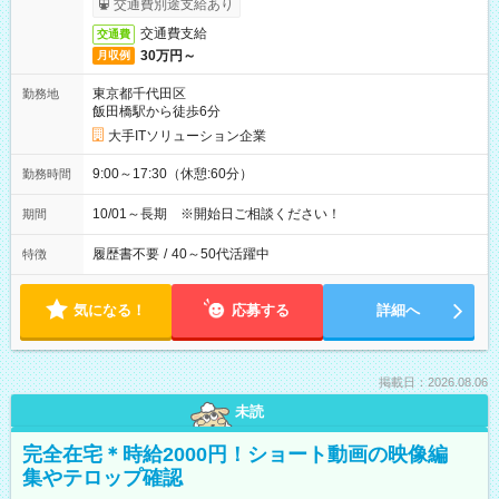
交通費別途支給あり
交通費支給
交通費
30万円～
月収例
東京都千代田区
勤務地
飯田橋駅から徒歩6分
大手ITソリューション企業
9:00～17:30（休憩:60分）
勤務時間
10/01～長期 ※開始日ご相談ください！
期間
履歴書不要
/
40～50代活躍中
特徴
気になる！
応募する
詳細へ
掲載日：2026.08.06
未読
完全在宅＊時給2000円！ショート動画の映像編
集やテロップ確認