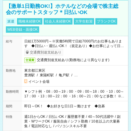
【激単1日勤務OK!】ホテルなどの会場で株主総
会のサポートスタッフ＊日払いOK
派遣
職種未経験OK
社会人未経験OK
大学生歓迎
ブランクOK
WEB登録・面接OK
日給1万5000円～※実働5時間で日給7000円のお仕事もありま
給与
す ◆日払い・週払いOK！（規定あり）◆お仕事によって日給
も異なります
交通費別途支給あり
交通費別途支給あり(勤務地により異なります)
交通費
東京都江東区
勤務地
豊洲駅
/
東陽町駅
/
亀戸駅
/
…
イベント会場
▼シフト例 ・08：00～19：00 ・09：00～18：00 ・10：00～
勤務時間
17：00 ・13：00～22：00 ・16：00～21：00 など多数！ ※お
仕事により勤務時間が異なります
即日～OK！ ◆お好きな日1日～働けます ◆急募
期間
週1日からOK
/
日払いOK
/
履歴書不要
/
40～50代活躍中
/
副
特徴
業・WワークOK
/
服装自由
/
シフト勤務
/
10名以上の大量募
集
/
電話対応なし
/
パソコンスキル不要