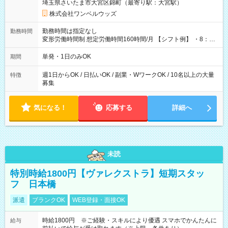
埼玉県さいたま市大宮区錦町（最寄り駅：大宮駅）
株式会社ワンベルウッズ
勤務時間は指定なし
勤務時間
変形労働時間制 想定労働時間160時間/月 【シフト例】 ・8：00
～21：00
単発・1日のみOK
期間
週1日からOK / 日払いOK / 副業・WワークOK / 10名以上の大量
特徴
募集
気になる！
応募する
詳細へ
未読
特別時給1800円【ヴァレクストラ】短期スタッ
フ 日本橋
派遣
ブランクOK
WEB登録・面接OK
時給1800円 ※ご経験・スキルにより優遇 スマホでかんたんに
給与