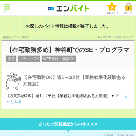
0
メニュー
気になる！
ログイン
お探しのバイト情報は掲載が終了しました。
掲載日 :2026
/
06
/
15
No.RSTI260603418D/12
【在宅勤務多め】神谷町でのSE・プログラマ
派遣
ブランクOK
WEB登録・面接OK
【在宅勤務OK】週1～2出社【業務効率化経験ある
方歓迎】
【在宅勤務OK】週1～2出社【業務効率化経験ある方歓迎】▼プ
...も
っとみる
あなたの閲覧履歴からのオススメ
掲載日：2026.08.06