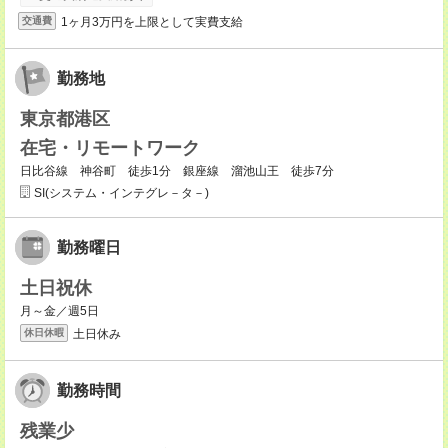
1ヶ月3万円を上限として実費支給
交通費
勤務地
東京都港区
在宅・リモートワーク
日比谷線 神谷町 徒歩1分 銀座線 溜池山王 徒歩7分
SI(システム・インテグレ－タ－)
勤務曜日
土日祝休
月～金／週5日
土日休み
休日休暇
勤務時間
残業少