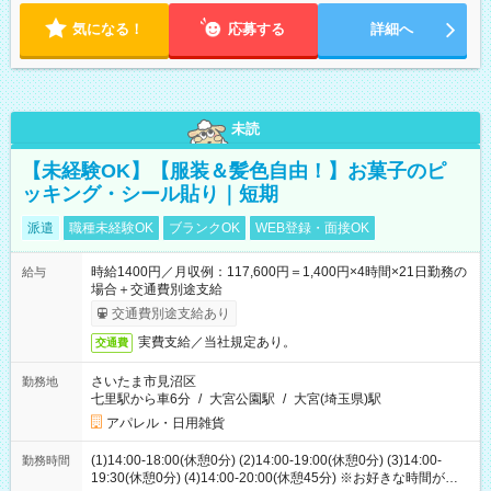
気になる！
応募する
詳細へ
未読
【未経験OK】【服装＆髪色自由！】お菓子のピ
ッキング・シール貼り｜短期
派遣
職種未経験OK
ブランクOK
WEB登録・面接OK
時給1400円／月収例：117,600円＝1,400円×4時間×21日勤務の
給与
場合＋交通費別途支給
交通費別途支給あり
実費支給／当社規定あり。
交通費
さいたま市見沼区
勤務地
七里駅から車6分
/
大宮公園駅
/
大宮(埼玉県)駅
アパレル・日用雑貨
(1)14:00-18:00(休憩0分) (2)14:00-19:00(休憩0分) (3)14:00-
勤務時間
19:30(休憩0分) (4)14:00-20:00(休憩45分) ※お好きな時間が選べ