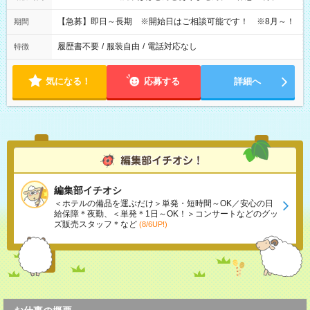
【急募】即日～長期 ※開始日はご相談可能です！ ※8月～！
期間
履歴書不要
/
服装自由
/
電話対応なし
特徴
気になる！
応募する
詳細へ
編集部イチオシ
＜ホテルの備品を運ぶだけ＞単発・短時間～OK／安心の日
給保障＊夜勤、＜単発＊1日～OK！＞コンサートなどのグッ
ズ販売スタッフ＊など
(8/6UP!)