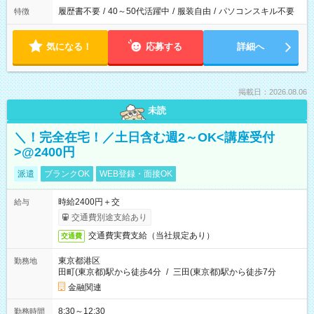
履歴書不要
/
40～50代活躍中
/
服装自由
/
パソコンスキル不要
特徴
気になる！
応募する
詳細へ
掲載日：2026.08.06
未読
＼！完全在宅！／土日含む週2～OK<講座受付
>@2400円
派遣
ブランクOK
WEB登録・面接OK
時給2400円＋交
給与
交通費別途支給あり
交通費実費支給（当社規定あり）
交通費
東京都港区
勤務地
田町(東京都)駅から徒歩4分
/
三田(東京都)駅から徒歩7分
金融関連
8:30～12:30
勤務時間