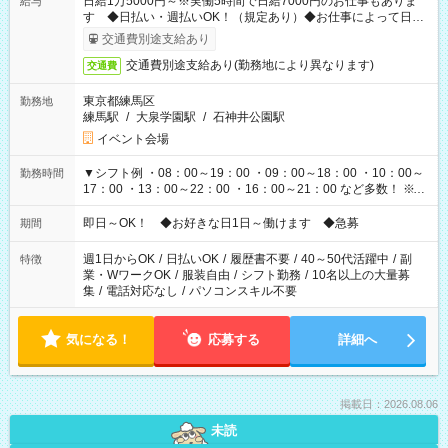
日給1万5000円～※実働5時間で日給7000円のお仕事もありま
給与
す ◆日払い・週払いOK！（規定あり）◆お仕事によって日給
も異なります
交通費別途支給あり
交通費別途支給あり(勤務地により異なります)
交通費
東京都練馬区
勤務地
練馬駅
/
大泉学園駅
/
石神井公園駅
イベント会場
▼シフト例 ・08：00～19：00 ・09：00～18：00 ・10：00～
勤務時間
17：00 ・13：00～22：00 ・16：00～21：00 など多数！ ※お
仕事により勤務時間が異なります
即日～OK！ ◆お好きな日1日～働けます ◆急募
期間
週1日からOK
/
日払いOK
/
履歴書不要
/
40～50代活躍中
/
副
特徴
業・WワークOK
/
服装自由
/
シフト勤務
/
10名以上の大量募
集
/
電話対応なし
/
パソコンスキル不要
気になる！
応募する
詳細へ
掲載日：2026.08.06
未読