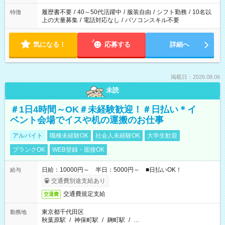
と、もう1つのお仕事の勤務時間。 合計で週40時間を超える場
合は応募できません。
履歴書不要
/
40～50代活躍中
/
服装自由
/
シフト勤務
/
10名以
特徴
上の大量募集
/
電話対応なし
/
パソコンスキル不要
気になる！
応募する
詳細へ
掲載日：2026.08.06
未読
＃1日4時間～OK＃未経験歓迎！＃日払い＊イ
ベント会場でイスや机の運搬のお仕事
アルバイト
職種未経験OK
社会人未経験OK
大学生歓迎
ブランクOK
WEB登録・面接OK
日給：10000円～ 半日：5000円～ ■日払いOK！
給与
交通費別途支給あり
交通費規定支給
交通費
東京都千代田区
勤務地
秋葉原駅
/
神保町駅
/
麹町駅
/
…