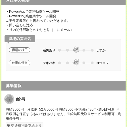
お仕事の概要
・PowerAppで業務効率ツール開発
・PowerBIで業務効率ツール開発
→要件定義等から携わっていただきます。
・問い合わせ対応
・社内関係部署とのやりとり（主にメール）
職場の雰囲気
職場の様子
活気あり
しずか
仕事の仕方
テキパキ
コツコツ
募集情報
給与
時給3500円 月収例 52万5000円 時給3500円×実働7h30m×週5日×4週 ※
月収例を保証するものではありません。※給与即受取りサービス利用可（利
用条件有）
交通費別途支給あり