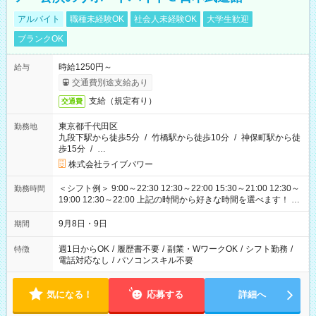
アルバイト
職種未経験OK
社会人未経験OK
大学生歓迎
ブランクOK
時給1250円～
給与
交通費別途支給あり
支給（規定有り）
交通費
東京都千代田区
勤務地
九段下駅から徒歩5分
/
竹橋駅から徒歩10分
/
神保町駅から徒
歩15分
/
…
株式会社ライブパワー
＜シフト例＞ 9:00～22:30 12:30～22:00 15:30～21:00 12:30～
勤務時間
19:00 12:30～22:00 上記の時間から好きな時間を選べます！ ※
時間は変更となる可能性があります
9月8日・9日
期間
週1日からOK
/
履歴書不要
/
副業・WワークOK
/
シフト勤務
/
特徴
電話対応なし
/
パソコンスキル不要
気になる！
応募する
詳細へ