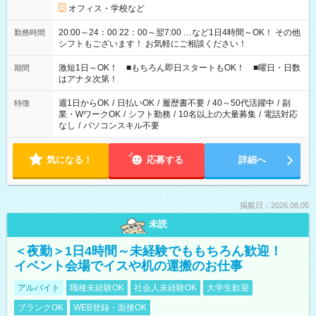
オフィス・学校など
20:00～24：00 22：00～翌7:00 …など1日4時間～OK！ その他
勤務時間
シフトもございます！ お気軽にご相談ください！
激短1日～OK！ ■もちろん即日スタートもOK！ ■曜日・日数
期間
はアナタ次第！
週1日からOK
/
日払いOK
/
履歴書不要
/
40～50代活躍中
/
副
特徴
業・WワークOK
/
シフト勤務
/
10名以上の大量募集
/
電話対応
なし
/
パソコンスキル不要
気になる！
応募する
詳細へ
掲載日：2026.08.05
未読
＜夜勤＞1日4時間～未経験でももちろん歓迎！
イベント会場でイスや机の運搬のお仕事
アルバイト
職種未経験OK
社会人未経験OK
大学生歓迎
ブランクOK
WEB登録・面接OK