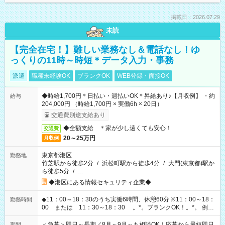
掲載日：2026.07.29
未読
【完全在宅！】難しい業務なし＆電話なし！ゆ
っくりの11時～時短＊データ入力・事務
派遣
職種未経験OK
ブランクOK
WEB登録・面接OK
◆時給1,700円＊日払い・週払いOK＊昇給あり♪【月収例】 ・約
給与
204,000円 （時給1,700円 × 実働6h × 20日）
交通費別途支給あり
◆全額支給 ＊家が少し遠くても安心！
交通費
20～25万円
月収例
東京都港区
勤務地
竹芝駅から徒歩2分
/
浜松町駅から徒歩4分
/
大門(東京都)駅か
ら徒歩5分
/
…
◆港区にある情報セキュリティ企業◆
◆11：00～18：30のうち実働6時間、休憩60分 ※11：00～18：
勤務時間
00 または 11：30～18：30 。*。ブランクOK！。*。 例え
ば前職が、 在宅/財団法人/事務/コールセンター/受付/販売/カフェ
スタッフ スイーツ販売/ホテルフロント/化粧品販売/など 様々な
＜急募＞即日～長期／8月～9月～も相談OK！応募から最短即日
期間