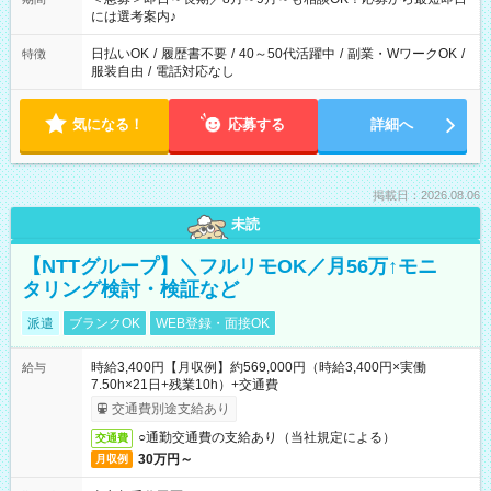
業界から入社して活躍されています♪
には選考案内♪
日払いOK
/
履歴書不要
/
40～50代活躍中
/
副業・WワークOK
/
特徴
服装自由
/
電話対応なし
気になる！
応募する
詳細へ
掲載日：2026.08.06
未読
【NTTグループ】＼フルリモOK／月56万↑モニ
タリング検討・検証など
派遣
ブランクOK
WEB登録・面接OK
時給3,400円【月収例】約569,000円（時給3,400円×実働
給与
7.50h×21日+残業10h）+交通費
交通費別途支給あり
○通勤交通費の支給あり（当社規定による）
交通費
30万円～
月収例