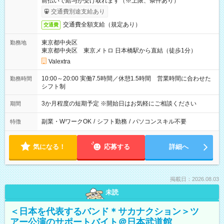
前払いで給与が受け取れます（※上限、条件あり）
交通費別途支給あり
交通費全額支給（規定あり）
交通費
東京都中央区
勤務地
東京都中央区 東京メトロ 日本橋駅から直結（徒歩1分）
Valextra
10:00～20:00 実働7.5時間／休憩1.5時間 営業時間に合わせた
勤務時間
シフト制
3か月程度の短期予定 ※開始日はお気軽にご相談ください
期間
副業・WワークOK
/
シフト勤務
/
パソコンスキル不要
特徴
気になる！
応募する
詳細へ
掲載日：2026.08.03
未読
＜日本を代表するバンド＊サカナクション＞ツ
アー公演のサポートバイト＠日本武道館