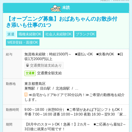
未読
【オープニング募集】おばあちゃんのお散歩付
き添いも仕事の1つ
派遣
職種未経験OK
社会人未経験OK
ブランクOK
WEB登録・面接OK
無資格未経験：時給1500円～ ■週払いOK ■扶養内OK ■日
給与
収1万2000円以上
交通費別途支給あり
交通費全額支給
交通費
東京都豊島区
勤務地
巣鴨駅
/
目白駅
/
北池袋駅
/
…
≪自宅からドアtoドアで30分以内！≫ご希望の勤務地を紹介
します。
9:00～18:00（休憩60分） ■ご希望があれば下記シフトもOK！
勤務時間
早番 7:00～16:00 遅番 10:00～19:00 夜勤 16:30～翌9:30 「家族
と休みを合わせたい」 「余裕を持って夕飯の準備がしたい」
「できれば残業はしたくない」 など、ご希望を教えてください
【8月中のスタートOK！急募！】2カ月～ ■ご応募から最短2～
期間
ね。 ※Wワーク希望の方へ 今ご覧のお仕事で希望する勤務時間
3日後に就業が可能です！