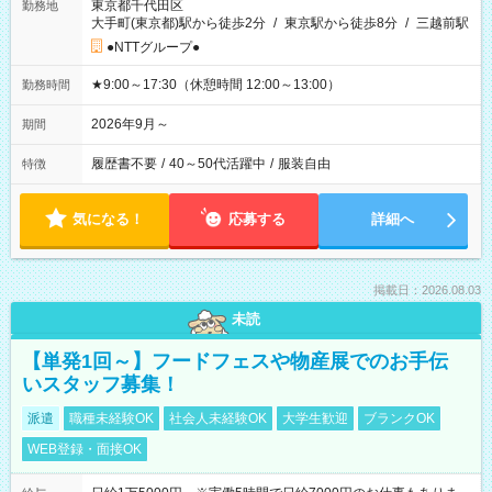
東京都千代田区
勤務地
大手町(東京都)駅から徒歩2分
/
東京駅から徒歩8分
/
三越前駅
●NTTグループ●
★9:00～17:30（休憩時間 12:00～13:00）
勤務時間
2026年9月～
期間
履歴書不要
/
40～50代活躍中
/
服装自由
特徴
気になる！
応募する
詳細へ
掲載日：2026.08.03
未読
【単発1回～】フードフェスや物産展でのお手伝
いスタッフ募集！
派遣
職種未経験OK
社会人未経験OK
大学生歓迎
ブランクOK
WEB登録・面接OK