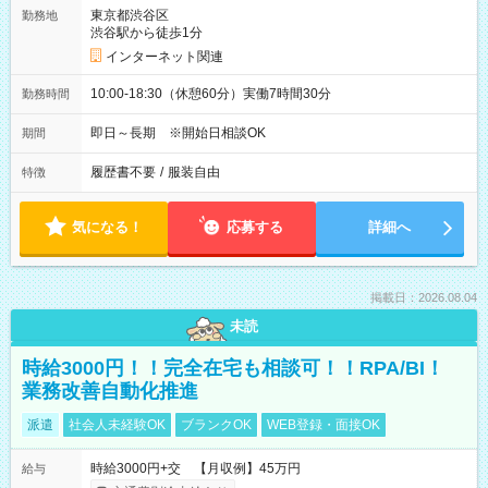
東京都渋谷区
勤務地
渋谷駅から徒歩1分
インターネット関連
10:00-18:30（休憩60分）実働7時間30分
勤務時間
即日～長期 ※開始日相談OK
期間
履歴書不要
/
服装自由
特徴
気になる！
応募する
詳細へ
掲載日：2026.08.04
未読
時給3000円！！完全在宅も相談可！！RPA/BI！
業務改善自動化推進
派遣
社会人未経験OK
ブランクOK
WEB登録・面接OK
時給3000円+交 【月収例】45万円
給与