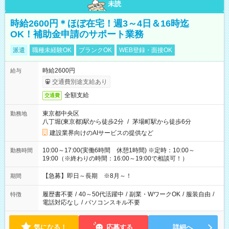
未読
時給2600円＊ほぼ在宅！週3～4日＆16時迄
OK！補助金申請のサポート業務
派遣
職種未経験OK
ブランクOK
WEB登録・面接OK
時給2600円
給与
交通費別途支給あり
全額支給
交通費
東京都中央区
勤務地
八丁堀(東京都)駅から徒歩2分
/
茅場町駅から徒歩6分
建設業界向けのAIサービスの提供など
10:00～17:00(実働6時間 休憩1時間) ※定時：10:00～
勤務時間
19:00（※終わりの時間：16:00～19:00で相談可！）
【急募】即日～長期 ※8月～！
期間
履歴書不要
/
40～50代活躍中
/
副業・WワークOK
/
服装自由
/
特徴
電話対応なし
/
パソコンスキル不要
気になる！
応募する
詳細へ