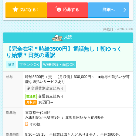
気になる！
応募する
詳細へ
掲載日：2026.08.06
未読
【完全在宅＊時給3500円】電話無し！朝ゆっく
り始業＊日英の通訳
派遣
ブランクOK
WEB登録・面接OK
時給3500円＋交 【月収例】630,000円～ ■給与の前払いが可
給与
能な速払いサービスあり
交通費別途支給あり
交通費支給あり
交通費
30万円～
月収例
東京都千代田区
勤務地
永田町駅から徒歩3分
/
赤坂見附駅から徒歩6分
その他
9:30～18:15 ※残業はほとんどありません。※休憩60分。
勤務時間