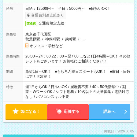
日給：12500円～ 半日：5000円～ ■日払いOK！
給与
交通費別途支給あり
交通費規定支給
交通費
東京都千代田区
勤務地
秋葉原駅
/
神保町駅
/
麹町駅
/
…
オフィス・学校など
20:00～24：00 22：00～翌7:00 …など1日4時間～OK！ その他
勤務時間
シフトもございます！ お気軽にご相談ください！
激短1日～OK！ ■もちろん即日スタートもOK！ ■曜日・日数
期間
はアナタ次第！
週1日からOK
/
日払いOK
/
履歴書不要
/
40～50代活躍中
/
副
特徴
業・WワークOK
/
シフト勤務
/
10名以上の大量募集
/
電話対応
なし
/
パソコンスキル不要
気になる！
応募する
詳細へ
掲載日：2026.08.05