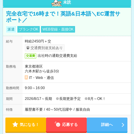
未読
完全在宅で16時まで！英語&日本語＼EC運営サ
ポート／
派遣
ブランクOK
WEB登録・面接OK
時給2450円＋交
給与
交通費別途支給あり
出社時の通勤交通費支給
交通費
東京都港区
勤務地
六本木駅から徒歩3分
IT・Web・通信
9:00～16:00
勤務時間
2026/8/17～長期 ※長期更新予定 ※8月～OK！
期間
履歴書不要
/
40～50代活躍中
/
服装自由
特徴
気になる！
応募する
詳細へ