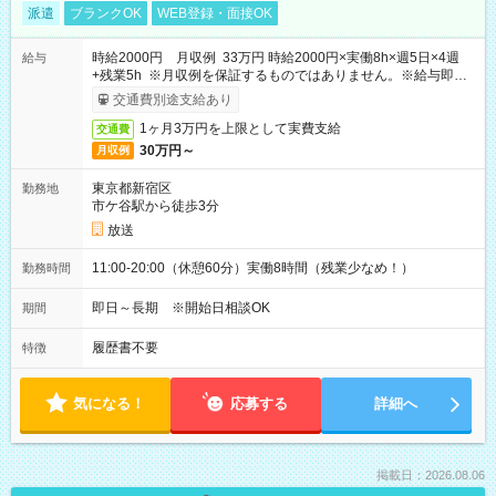
派遣
ブランクOK
WEB登録・面接OK
時給2000円 月収例 33万円 時給2000円×実働8h×週5日×4週
給与
+残業5h ※月収例を保証するものではありません。※給与即受
取りサービス利用可（利用条件有）
交通費別途支給あり
1ヶ月3万円を上限として実費支給
交通費
30万円～
月収例
東京都新宿区
勤務地
市ケ谷駅から徒歩3分
放送
11:00-20:00（休憩60分）実働8時間（残業少なめ！）
勤務時間
即日～長期 ※開始日相談OK
期間
履歴書不要
特徴
気になる！
応募する
詳細へ
掲載日：2026.08.06