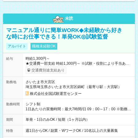
未読
マニュアル通りに簡単WORK◆未経験から好き
な時にお仕事できる！単発OK◎試験監督
アルバイト
職種未経験OK
時給1,300円～
給与
★交通費一部支給 時給1,300円～ ※試験・役割により手当あり
※勤務回数により昇給あり 【即給（前払い）オプションあ
交通費別途支給あり
り！】 希望される場合、勤務から1週間ほどで給与の一部を受け
取れます。 ※手数料418円がかかります。 【過去試験日の収入
さいたま市大宮区
勤務地
例】 ・河合塾模擬試験 8:30～17:30（休憩1時間） 時給1,300円
埼玉県埼玉県さいたま市大宮区錦町（最寄り駅：大宮駅）
×8時間＝日収10,400円＋交通費 ※当日の役割により時給＋100
円の場合あり ・国家試験 7:00～13:30（休憩なし） 時給1,300
株式会社全国試験運営センター
円（役割手当＋100円）×6時間＝日収8,400円＋交通費 【試用期
間】試用期間なし
シフト制
勤務時間
1日あたりの実働時間：最大7時間/日 09：00～17：00 ※勤務時
間は 試験により異なります。
単発・1日のみOK / 短期（1ヶ月以内）
期間
週1日からOK / 副業・WワークOK / 10名以上の大量募集
特徴