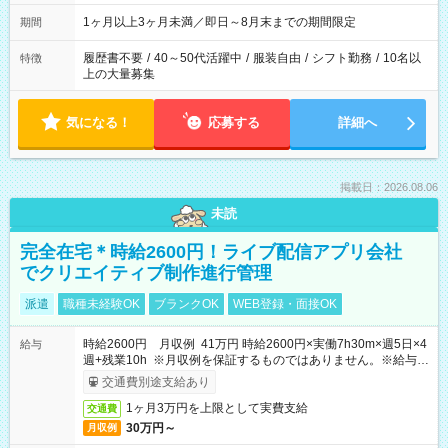
ます
1ヶ月以上3ヶ月未満／即日～8月末までの期間限定
期間
履歴書不要
/
40～50代活躍中
/
服装自由
/
シフト勤務
/
10名以
特徴
上の大量募集
気になる！
応募する
詳細へ
掲載日：2026.08.06
未読
完全在宅＊時給2600円！ライブ配信アプリ会社
でクリエイティブ制作進行管理
派遣
職種未経験OK
ブランクOK
WEB登録・面接OK
時給2600円 月収例 41万円 時給2600円×実働7h30m×週5日×4
給与
週+残業10h ※月収例を保証するものではありません。※給与即
受取りサービス利用可（利用条件有）
交通費別途支給あり
1ヶ月3万円を上限として実費支給
交通費
30万円～
月収例