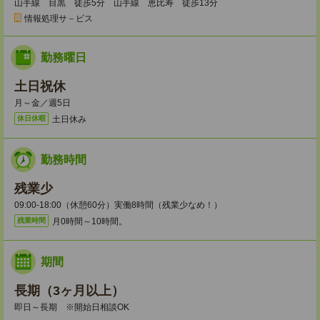
山手線 目黒 徒歩5分 山手線 恵比寿 徒歩13分
情報処理サ－ビス
勤務曜日
土日祝休
月～金／週5日
土日休み
休日休暇
勤務時間
残業少
09:00-18:00（休憩60分）実働8時間（残業少なめ！）
月0時間～10時間。
残業時間
期間
長期（3ヶ月以上）
即日～長期 ※開始日相談OK