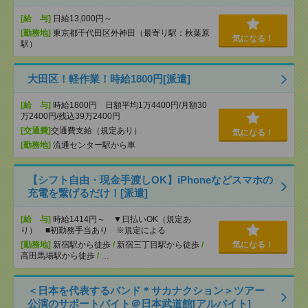
[給 与]
日給13,000円～
[勤務地]
東京都千代田区外神田（最寄り駅：秋葉原
気になる！
駅）
大田区！軽作業！時給1800円[派遣]
[給 与]
時給1800円 日額平均1万4400円/月額30
万2400円/残込39万2400円
[交通費]
交通費支給（規定あり）
気になる！
[勤務地]
流通センター駅から車
【シフト自由・現金手渡しOK】iPhoneなどスマホの
充電を繋げるだけ！[派遣]
[給 与]
時給1414円～ ▼日払いOK（規定あ
り） ■初勤務手当あり ※規定による
[勤務地]
新宿駅から徒歩
/
新宿三丁目駅から徒歩
/
気になる！
高田馬場駅から徒歩
/
…
＜日本を代表するバンド＊サカナクション＞ツアー
公演のサポートバイト＠日本武道館[アルバイト]