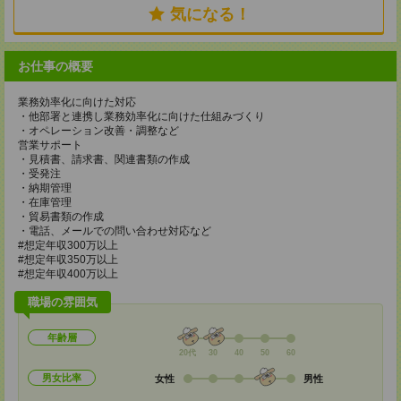
気になる！
お仕事の概要
業務効率化に向けた対応
・他部署と連携し業務効率化に向けた仕組みづくり
・オペレーション改善・調整など
営業サポート
・見積書、請求書、関連書類の作成
・受発注
・納期管理
・在庫管理
・貿易書類の作成
・電話、メールでの問い合わせ対応など
#想定年収300万以上
#想定年収350万以上
#想定年収400万以上
職場の雰囲気
年齢層
20代
30
40
50
60
男女比率
女性
男性