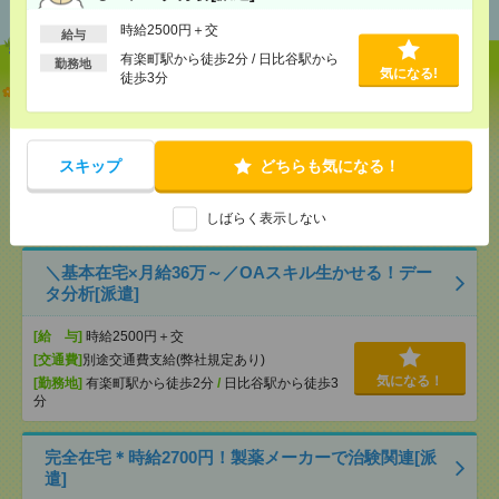
時給2500円＋交
給与
有楽町駅から徒歩2分 / 日比谷駅から
勤務地
気になる!
徒歩3分
【オープニング募集】おばあちゃんのお散歩付き添
いも仕事の1つ[派遣]
[給 与]
無資格未経験：時給1500円～ ■週払い
スキップ
どちらも気になる！
OK ■扶養内OK ■日収1万2000円以上
[交通費]
交通費全額支給
気になる！
[勤務地]
巣鴨駅
/
目白駅
/
北池袋駅
/
…
しばらく表示しない
＼基本在宅×月給36万～／OAスキル生かせる！デー
タ分析[派遣]
[給 与]
時給2500円＋交
[交通費]
別途交通費支給(弊社規定あり)
気になる！
[勤務地]
有楽町駅から徒歩2分
/
日比谷駅から徒歩3
分
完全在宅＊時給2700円！製薬メーカーで治験関連[派
遣]