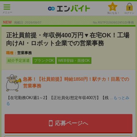
0
メニュー
気になる！
ログイン
NEW
掲載日 :2026
/
08
/
07
No.RSTFO260602951D/事務
正社員前提・年収例400万円▼在宅OK！工場
向けAI・ロボット企業での営業事務
職種：
営業事務
紹介予定派遣
ブランクOK
WEB登録・面接OK
急募！【社員前提】時給1850円！駅チカ！目黒での
営業事務
【在宅勤務OK/週1～2】【正社員化/想定年収400万】【残
...もっとみ
る
応募ページへ