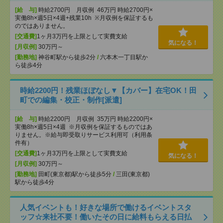
[給 与]
時給2700円 月収例 46万円 時給2700円×
実働8h×週5日×4週+残業10h ※月収例を保証するも
のではありません。
[交通費]
1ヶ月3万円を上限として実費支給
気になる！
[月収例]
30万円～
[勤務地]
神谷町駅から徒歩2分
/
六本木一丁目駅か
ら徒歩4分
時給2200円！残業ほぼなし▼【カバー】在宅OK！田
町での編集・校正・制作[派遣]
[給 与]
時給2200円 月収例 35万円 時給2200円×
実働8h×週5日×4週 ※月収例を保証するものではあ
りません。※給与即受取りサービス利用可（利用条
件有）
[交通費]
1ヶ月3万円を上限として実費支給
気になる！
[月収例]
30万円～
[勤務地]
田町(東京都)駅から徒歩5分
/
三田(東京都)
駅から徒歩4分
人気イベントも！好きな場所で働けるイベントスタ
ッフ☆来社不要！働いたその日に給料もらえる日払