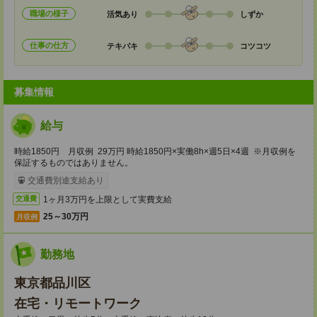
職場の様子
活気あり
しずか
仕事の仕方
テキパキ
コツコツ
募集情報
給与
時給1850円 月収例 29万円 時給1850円×実働8h×週5日×4週 ※月収例を
保証するものではありません。
交通費別途支給あり
1ヶ月3万円を上限として実費支給
交通費
25～30万円
月収例
勤務地
東京都品川区
在宅・リモートワーク