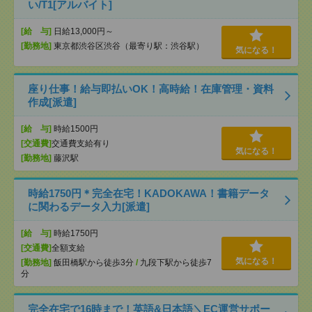
い/T1[アルバイト]
[給 与]
日給13,000円～
[勤務地]
東京都渋谷区渋谷（最寄り駅：渋谷駅）
気になる！
座り仕事！給与即払いOK！高時給！在庫管理・資料
作成[派遣]
[給 与]
時給1500円
[交通費]
交通費支給有り
気になる！
[勤務地]
藤沢駅
時給1750円＊完全在宅！KADOKAWA！書籍データ
に関わるデータ入力[派遣]
[給 与]
時給1750円
[交通費]
全額支給
気になる！
[勤務地]
飯田橋駅から徒歩3分
/
九段下駅から徒歩7
分
完全在宅で16時まで！英語&日本語＼EC運営サポー