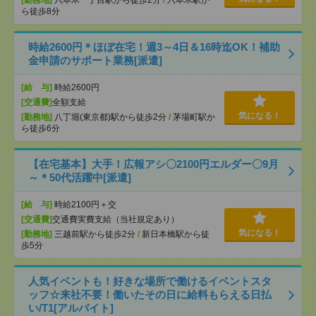
[勤務地]
六本木一丁目駅から徒歩2分
/
六本木駅か
ら徒歩8分
時給2600円＊ほぼ在宅！週3～4日＆16時迄OK！補助
金申請のサポート業務[派遣]
[給 与]
時給2600円
[交通費]
全額支給
気になる！
[勤務地]
八丁堀(東京都)駅から徒歩2分
/
茅場町駅か
ら徒歩6分
【在宅基本】大手！広報アシ〇2100円エルダー〇9月
～＊50代活躍中[派遣]
[給 与]
時給2100円＋交
[交通費]
交通費実費支給（当社規定あり）
気になる！
[勤務地]
三越前駅から徒歩2分
/
新日本橋駅から徒
歩5分
人気イベントも！好きな場所で働けるイベントスタ
ッフ☆来社不要！働いたその日に給料もらえる日払
い/T1[アルバイト]