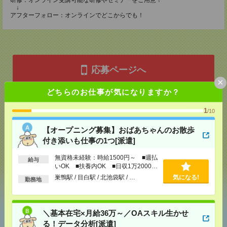
研修：オンライン受講可能な研修やセミナーをご用意！
↓
アフターフォロー：オンラインでどこからでも！
応募ページへ
×
どちらのお仕事が気になりますか？
気になる！
1
/10
【オープニング募集】おばあちゃんのお散歩
メール
LINE
付き添いも仕事の1つ[派遣]
で送る
で送る
無資格未経験：時給1500円～ ■週払
給与
いOK ■扶養内OK ■日収1万2000円
シェア
ツイート
ブックマーク
以上
巣鴨駅 / 目白駅 / 北池袋駅 / …
気になる!
勤務地
＼基本在宅×月給36万～／OAスキル生かせ
あなたの閲覧履歴からの
おすすめ
る！データ分析[派遣]