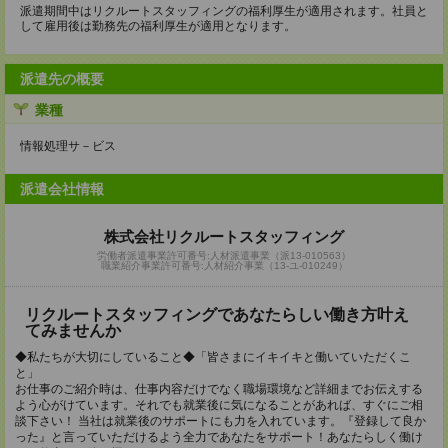
派遣期間中はリクルートスタッフィングの福利厚生が適用されます。社員と
して雇用後は勤務先の福利厚生が適用となります。
派遣先の概要
業種
情報処理サ－ビス
派遣会社情報
株式会社リクルートスタッフィング
労働者派遣事業許可番号:人材派遣事業（派13-010563）
職業紹介事業許可番号:人材紹介事業（13-ユ-010249）
リクルートスタッフィングであなたらしい働き方叶え
てみませんか
◆私たちが大切にしていること◆「皆さまにイキイキと働いていただくこ
と」
お仕事のご紹介時は、仕事内容だけでなく職場環境など詳細までお伝えする
よう心がけています。それでも就業後に気になることがあれば、すぐにご相
談下さい！ 当社は就業後のサポートにも力を入れています。『登録して良か
った』と言っていただけるよう全力であなたをサポート！あなたらしく働け