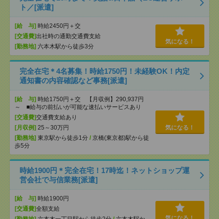
ト／[派遣]
[給 与]
時給2450円＋交
[交通費]
出社時の通勤交通費支給
気になる！
[勤務地]
六本木駅から徒歩3分
完全在宅＊4名募集！時給1750円！未経験OK！内定
通知書の内容確認など事務[派遣]
[給 与]
時給1750円＋交 【月収例】290,937円
～ ■給与の前払いが可能な速払いサービスあり
[交通費]
交通費支給あり
[月収例]
25～30万円
気になる！
[勤務地]
東京駅から徒歩1分
/
京橋(東京都)駅から徒
歩5分
時給1900円＊完全在宅！17時迄！ネットショップ運
営会社で与信業務[派遣]
[給 与]
時給1900円
[交通費]
全額支給
気になる！