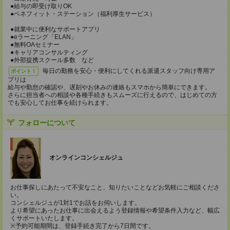
●給与の即受け取りOK
●ベネフィット・ステーション（福利厚生サービス）
●就業中に便利なサポートアプリ
●eラーニング「ELAN」
●無料OAセミナー
●キャリアコンサルティング
●外部提携スクール多数 など
毎日の勤務を安心・便利にしてくれる派遣スタッフ向け専用ア
ポイント！
プリは
給与や勤怠の確認や、遅刻やお休みの連絡もスマホから簡単にできます。
さらに担当者への相談や各種手続きもスムーズに行えるので、はじめての方
でも安心してお仕事を続けられます。
フォローについて
オンラインコンシェルジュ
お仕事探しにあたって不安なこと、知りたいことなどお気軽にご相談くださ
い。
コンシェルジュが1対1でお話をお伺いします。
より希望にあったお仕事に出会えるよう登録情報や希望条件入力など、幅広
くサポートいたします。
※予約可能期間は、登録手続き完了から7日間です。