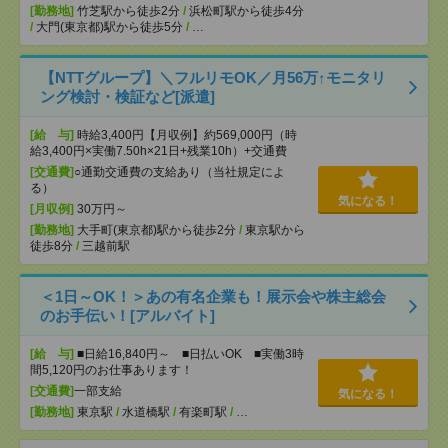
[勤務地]
竹芝駅から徒歩2分
/
浜松町駅から徒歩4分
/
大門(東京都)駅から徒歩5分
/
…
【NTTグループ】＼フルリモOK／月56万↑モニタリ
ング検討・検証など[派遣]
[給 与]
時給3,400円【月収例】約569,000円（時
給3,400円×実働7.50h×21日+残業10h）+交通費
[交通費]
○通勤交通費の支給あり（当社規定によ
る）
気になる！
[月収例]
30万円～
[勤務地]
大手町(東京都)駅から徒歩2分
/
東京駅から
徒歩8分
/
三越前駅
＜1日～OK！＞あの有名企業も！展示会や株主総会
のお手伝い！[アルバイト]
[給 与]
■日給16,840円～ ■日払いOK ■実働3時
間5,120円のお仕事あります！
[交通費]
一部支給
気になる！
[勤務地]
東京駅
/
水道橋駅
/
有楽町駅
/
…