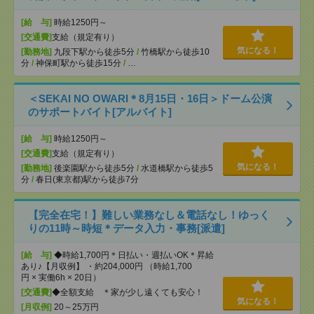
[給 与]
時給1250円～
[交通費]
支給（規定有り）
気になる！
[勤務地]
九段下駅から徒歩5分
/
竹橋駅から徒歩10
分
/
神保町駅から徒歩15分
/
…
＜SEKAI NO OWARI＊8月15日・16日＞ドーム公演
のサポートバイト[アルバイト]
[給 与]
時給1250円～
[交通費]
支給（規定有り）
気になる！
[勤務地]
後楽園駅から徒歩5分
/
水道橋駅から徒歩5
分
/
春日(東京都)駅から徒歩7分
【完全在宅！】難しい業務なし＆電話なし！ゆっく
りの11時～時短＊データ入力・事務[派遣]
[給 与]
◆時給1,700円＊日払い・週払いOK＊昇給
あり♪【月収例】 ・約204,000円 （時給1,700
円 × 実働6h × 20日）
[交通費]
◆全額支給 ＊家が少し遠くても安心！
気になる！
[月収例]
20～25万円