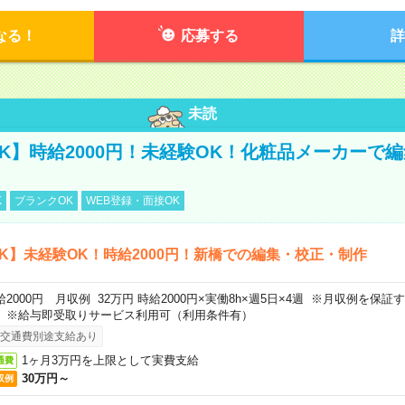
なる！
応募する
詳
未読
K】時給2000円！未経験OK！化粧品メーカーで
K
ブランクOK
WEB登録・面接OK
K】未経験OK！時給2000円！新橋での編集・校正・制作
給2000円 月収例 32万円 時給2000円×実働8h×週5日×4週 ※月収例を保
。※給与即受取りサービス利用可（利用条件有）
交通費別途支給あり
1ヶ月3万円を上限として実費支給
通費
30万円～
収例