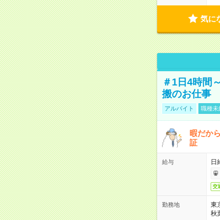
気に
＃1日4時間
搬のお仕事
アルバイト
職種未
暇だか
証
日
給与
交
東
勤務地
秋