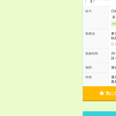
日
給与
交
東
勤務地
秋
2
勤務時間
談
激
期間
週
特徴
募
気に