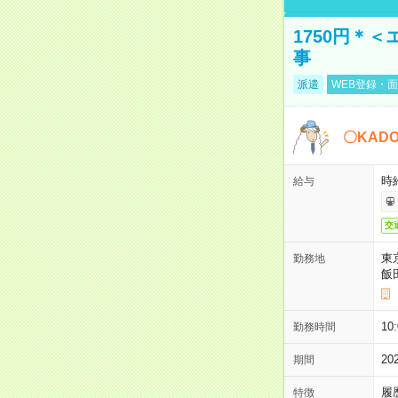
1750円＊
事
派遣
WEB登録・面
〇KAD
時給
給与
交
東
勤務地
飯
10
勤務時間
2
期間
履
特徴