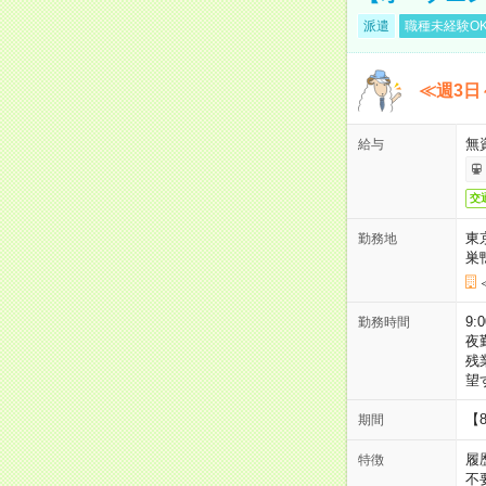
派遣
職種未経験O
≪週3日
無
給与
交
東
勤務地
巣
9:
勤務時間
夜
残
望
【
期間
履
特徴
不