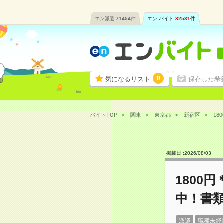
エン派遣
71454
件
エン バイト
82531
件
0
気になるリスト
保存した希
バイトTOP
関東
東京都
新宿区
18
掲載日 :
2026
/
08
/
03
1800
中！書
派遣
職種未経