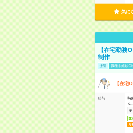
気に
【在宅勤務O
制作
派遣
職種未経験O
【在宅O
時
給与
ん
交
月