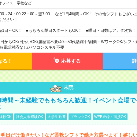
オフィス・学校など
0:00～24：00 22：00～翌7:00 …など1日4時間～OK！ その他シフトもござ
ください！
短1日～OK！ ■もちろん即日スタートもOK！ ■曜日・日数はアナタ次第！
1日からOK
/
日払いOK
/
履歴書不要
/
40～50代活躍中
/
副業・WワークOK
/
シフト
集
/
電話対応なし
/
パソコンスキル不要
なる！
応募する
詳
未読
4時間～未経験でももちろん歓迎！イベント会場で
事
経験OK
社会人未経験OK
大学生歓迎
ブランクOK
WEB登録・面接OK
ら明日だけ働きたい！など柔軟シフトで働き方選べます！嬉し