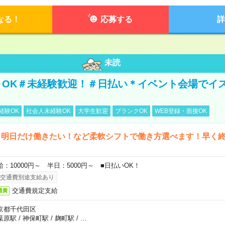
なる！
応募する
詳
未読
～OK＃未経験歓迎！＃日払い＊イベント会場でイ
経験OK
社会人未経験OK
大学生歓迎
ブランクOK
WEB登録・面接OK
ら明日だけ働きたい！など柔軟シフトで働き方選べます！早く
給：10000円～ 半日：5000円～ ■日払いOK！
交通費別途支給あり
交通費規定支給
通費
京都千代田区
葉原駅
/
神保町駅
/
麹町駅
/
…