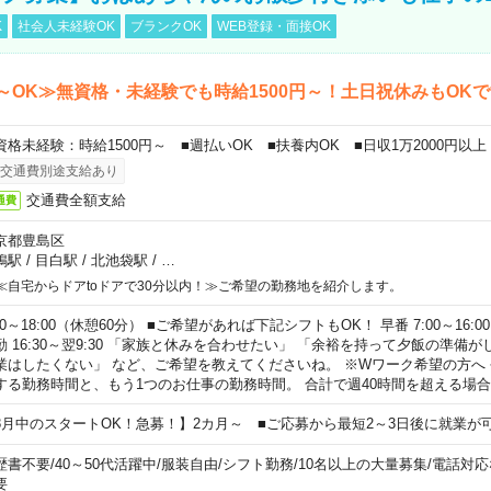
K
社会人未経験OK
ブランクOK
WEB登録・面接OK
～OK≫無資格・未経験でも時給1500円～！土日祝休みもOK
資格未経験：時給1500円～ ■週払いOK ■扶養内OK ■日収1万2000円以上
交通費別途支給あり
交通費全額支給
通費
京都豊島区
鴨駅
/
目白駅
/
北池袋駅
/
…
≪自宅からドアtoドアで30分以内！≫ご希望の勤務地を紹介します。
00～18:00（休憩60分） ■ご希望があれば下記シフトもOK！ 早番 7:00～16:00 遅
勤 16:30～翌9:30 「家族と休みを合わせたい」 「余裕を持って夕飯の準備
業はしたくない」 など、ご希望を教えてくださいね。 ※Wワーク希望の方へ
する勤務時間と、もう1つのお仕事の勤務時間。 合計で週40時間を超える場
8月中のスタートOK！急募！】2カ月～ ■ご応募から最短2～3日後に就業が
歴書不要
/
40～50代活躍中
/
服装自由
/
シフト勤務
/
10名以上の大量募集
/
電話対応
要