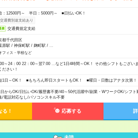
給：12500円～ 半日：5000円～ ■日払いOK！
交通費別途支給あり
交通費規定支給
通費
京都千代田区
葉原駅
/
神保町駅
/
麹町駅
/
…
オフィス・学校など
0:00～24：00 22：00～翌7:00 …など1日4時間～OK！ その他シフトもござ
ください！
短1日～OK！ ■もちろん即日スタートもOK！ ■曜日・日数はアナタ次第！
1日からOK
/
日払いOK
/
履歴書不要
/
40～50代活躍中
/
副業・WワークOK
/
シフト
集
/
電話対応なし
/
パソコンスキル不要
なる！
応募する
詳
未読