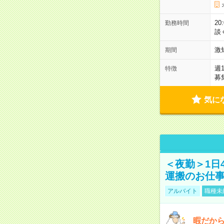
2
勤務時間
談
激
期間
週
特徴
募
気に
＜夜勤＞1日
運搬のお仕
アルバイト
職種未
暇だか