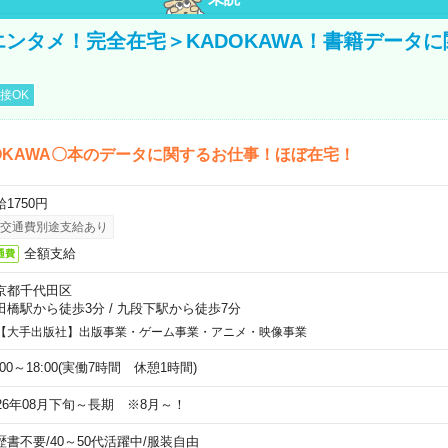
＜エンタメ！完全在宅＞KADOKAWA！書籍データ
接OK
OKAWA〇本のデータに関するお仕事！ほぼ在宅！
1750円
交通費別途支給あり
全額支給
通費
京都千代田区
田橋駅から徒歩3分
/
九段下駅から徒歩7分
【大手出版社】出版事業・ゲーム事業・アニメ・映像事業
:00～18:00(実働7時間 休憩1時間)
026年08月下旬～長期 ※8月～！
歴書不要
/
40～50代活躍中
/
服装自由