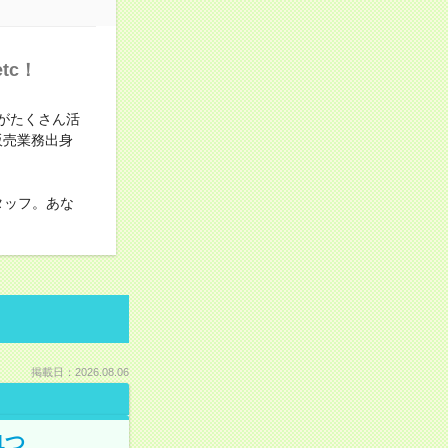
tc！
がたくさん活
販売業務出身
タッフ。あな
掲載日：2026.08.06
1つ