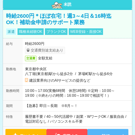
未読
時給2600円＊ほぼ在宅！週3～4日＆16時迄
OK！補助金申請のサポート業務
派遣
職種未経験OK
ブランクOK
WEB登録・面接OK
時給2600円
給与
交通費別途支給あり
全額支給
交通費
東京都中央区
勤務地
八丁堀(東京都)駅から徒歩2分
/
茅場町駅から徒歩6分
建設業界向けのAIサービスの提供など
10:00～17:00(実働6時間 休憩1時間) ※定時：10:00～
勤務時間
19:00（※終わりの時間：16:00～19:00で相談可！）
【急募】即日～長期 ※8月～！
期間
履歴書不要
/
40～50代活躍中
/
副業・WワークOK
/
服装自由
/
特徴
電話対応なし
/
パソコンスキル不要