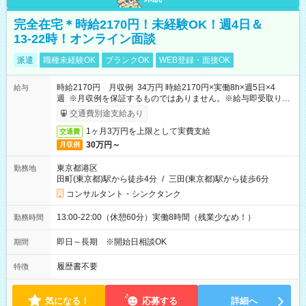
完全在宅＊時給2170円！未経験OK！週4日＆
13-22時！オンライン面談
派遣
職種未経験OK
ブランクOK
WEB登録・面接OK
時給2170円 月収例 34万円 時給2170円×実働8h×週5日×4
給与
週 ※月収例を保証するものではありません。※給与即受取りサ
ービス利用可（利用条件有）
交通費別途支給あり
1ヶ月3万円を上限として実費支給
交通費
30万円～
月収例
東京都港区
勤務地
田町(東京都)駅から徒歩4分
/
三田(東京都)駅から徒歩6分
コンサルタント・シンクタンク
13:00-22:00（休憩60分）実働8時間（残業少なめ！）
勤務時間
即日～長期 ※開始日相談OK
期間
履歴書不要
特徴
気になる！
応募する
詳細へ