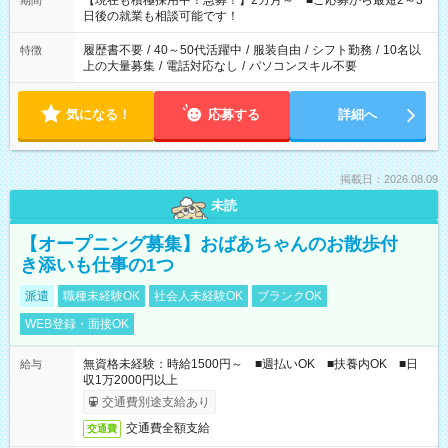
【現在も積極採用中！急募！】2カ月～ ■ご応募から最短2～3
期間
の方へ 今ご覧のお仕事で希望する勤務時間と、もう1つのお仕事
日後の就業も相談可能です！
の勤務時間。 合計で週40時間を超える場合は応募できません。
履歴書不要
/
40～50代活躍中
/
服装自由
/
シフト勤務
/
10名以
特徴
上の大量募集
/
電話対応なし
/
パソコンスキル不要
気になる！
応募する
詳細へ
掲載日：2026.08.09
未読
【オープニング募集】おばあちゃんのお散歩付
き添いも仕事の1つ
派遣
職種未経験OK
社会人未経験OK
ブランクOK
WEB登録・面接OK
無資格未経験：時給1500円～ ■週払いOK ■扶養内OK ■日
給与
収1万2000円以上
交通費別途支給あり
交通費全額支給
交通費