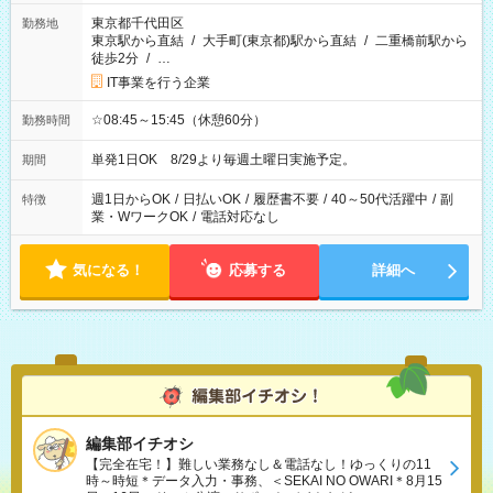
東京都千代田区
勤務地
東京駅から直結
/
大手町(東京都)駅から直結
/
二重橋前駅から
徒歩2分
/
…
IT事業を行う企業
☆08:45～15:45（休憩60分）
勤務時間
単発1日OK 8/29より毎週土曜日実施予定。
期間
週1日からOK
/
日払いOK
/
履歴書不要
/
40～50代活躍中
/
副
特徴
業・WワークOK
/
電話対応なし
気になる！
応募する
詳細へ
編集部イチオシ
【完全在宅！】難しい業務なし＆電話なし！ゆっくりの11
時～時短＊データ入力・事務、＜SEKAI NO OWARI＊8月15