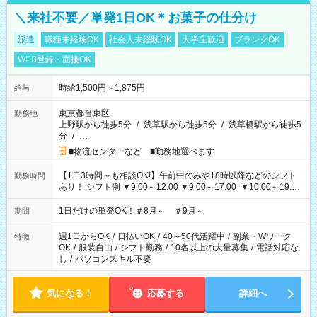
＼来社不要／単発1日OK＊お菓子の仕分け
派遣
職種未経験OK
社会人未経験OK
大学生歓迎
ブランクOK
WEB登録・面接OK
時給1,500円～1,875円
給与
東京都台東区
勤務地
上野駅から徒歩5分
/
浅草駅から徒歩5分
/
浅草橋駅から徒歩5
分
/
…
■物流センターなど ■勤務地選べます
【1日3時間～も相談OK!】午前中のみや18時以降などのシフト
勤務時間
あり！ シフト例 ▼9:00～12:00 ▼9:00～17:00 ▼10:00～19:00
▼18:00～21:00
1日だけの単発OK！＃8月～ ＃9月～
期間
週1日からOK
/
日払いOK
/
40～50代活躍中
/
副業・Wワーク
特徴
OK
/
服装自由
/
シフト勤務
/
10名以上の大量募集
/
電話対応な
し
/
パソコンスキル不要
気になる！
応募する
詳細へ