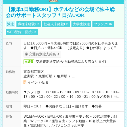
【激単1日勤務OK!】ホテルなどの会場で株主総
会のサポートスタッフ＊日払いOK
派遣
職種未経験OK
社会人未経験OK
大学生歓迎
ブランクOK
WEB登録・面接OK
日給1万5000円～※実働5時間で日給7000円のお仕事もありま
給与
す ◆日払い・週払いOK！（規定あり）◆お仕事によって日給
も異なります
交通費別途支給あり
交通費別途支給あり(勤務地により異なります)
交通費
東京都江東区
勤務地
豊洲駅
/
東陽町駅
/
亀戸駅
/
…
イベント会場
▼シフト例 ・08：00～19：00 ・09：00～18：00 ・10：00～
勤務時間
17：00 ・13：00～22：00 ・16：00～21：00 など多数！ ※お
仕事により勤務時間が異なります
即日～OK！ ◆お好きな日1日～働けます ◆急募
期間
週1日からOK
/
日払いOK
/
履歴書不要
/
40～50代活躍中
/
副
特徴
業・WワークOK
/
服装自由
/
シフト勤務
/
10名以上の大量募
集
/
電話対応なし
/
パソコンスキル不要