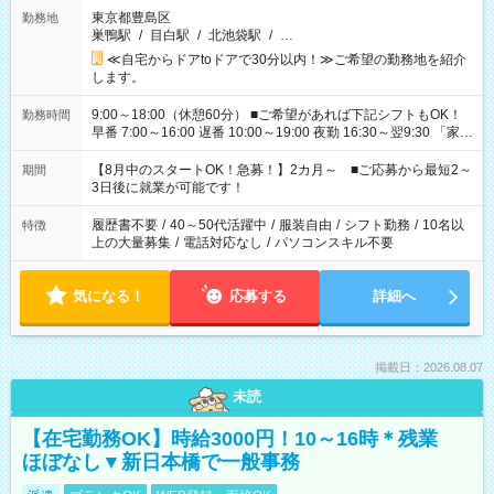
東京都豊島区
勤務地
巣鴨駅
/
目白駅
/
北池袋駅
/
…
≪自宅からドアtoドアで30分以内！≫ご希望の勤務地を紹介
します。
9:00～18:00（休憩60分） ■ご希望があれば下記シフトもOK！
勤務時間
早番 7:00～16:00 遅番 10:00～19:00 夜勤 16:30～翌9:30 「家族
と休みを合わせたい」 「余裕を持って夕飯の準備がしたい」
「できれば残業はしたくない」 など、ご希望を教えてください
【8月中のスタートOK！急募！】2カ月～ ■ご応募から最短2～
期間
ね。 ※Wワーク希望の方へ 今ご覧のお仕事で希望する勤務時間
3日後に就業が可能です！
と、もう1つのお仕事の勤務時間。 合計で週40時間を超える場
合は応募できません。
履歴書不要
/
40～50代活躍中
/
服装自由
/
シフト勤務
/
10名以
特徴
上の大量募集
/
電話対応なし
/
パソコンスキル不要
気になる！
応募する
詳細へ
掲載日：2026.08.07
未読
【在宅勤務OK】時給3000円！10～16時＊残業
ほぼなし▼新日本橋で一般事務