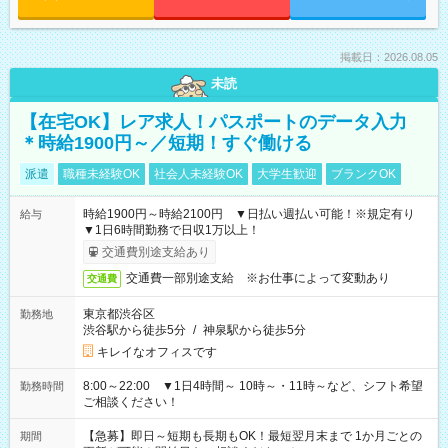
掲載日：2026.08.05
未読
【在宅OK】レア求人！パスポートのデータ入力
＊時給1900円～／短期！すぐ働ける
派遣
職種未経験OK
社会人未経験OK
大学生歓迎
ブランクOK
時給1900円～時給2100円 ▼日払い週払い可能！※規定有り
給与
▼1日6時間勤務で日収1万以上！
交通費別途支給あり
交通費一部別途支給 ※お仕事によって変動あり
交通費
東京都渋谷区
勤務地
渋谷駅から徒歩5分
/
神泉駅から徒歩5分
キレイなオフィスです
8:00～22:00 ▼1日4時間～ 10時～・11時～など、シフト希望
勤務時間
ご相談ください！
【急募】即日～短期も長期もOK！最短翌月末まで 1か月ごとの
期間