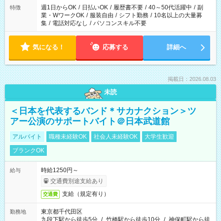
週1日からOK
/
日払いOK
/
履歴書不要
/
40～50代活躍中
/
副
特徴
業・WワークOK
/
服装自由
/
シフト勤務
/
10名以上の大量募
集
/
電話対応なし
/
パソコンスキル不要
気になる！
応募する
詳細へ
掲載日：2026.08.03
未読
＜日本を代表するバンド＊サカナクション＞ツ
アー公演のサポートバイト＠日本武道館
アルバイト
職種未経験OK
社会人未経験OK
大学生歓迎
ブランクOK
時給1250円～
給与
交通費別途支給あり
支給（規定有り）
交通費
東京都千代田区
勤務地
九段下駅から徒歩5分
/
竹橋駅から徒歩10分
/
神保町駅から徒