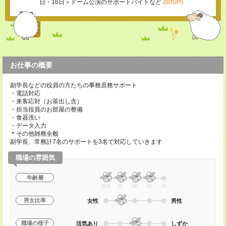
日・16日＞ドーム公演のサポートバイトなど
(8/7UP!)
お仕事の概要
副学長などの役員の方たちの事務庶務サポート
・電話対応
・来客応対（お茶出し含）
・担当役員のお部屋の整備
・食器洗い
・データ入力
＊その他雑務全般
副学長、常務計7名のサポートを3名で対応していきます
職場の雰囲気
年齢層
20代
30
40
50
60
男女比率
女性
男性
職場の様子
活気あり
しずか