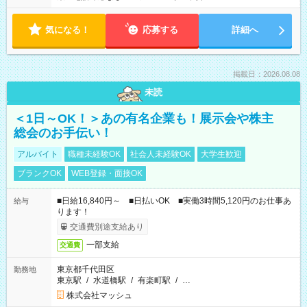
気になる！
応募する
詳細へ
掲載日：2026.08.08
未読
＜1日～OK！＞あの有名企業も！展示会や株主
総会のお手伝い！
アルバイト
職種未経験OK
社会人未経験OK
大学生歓迎
ブランクOK
WEB登録・面接OK
■日給16,840円～ ■日払いOK ■実働3時間5,120円のお仕事あ
給与
ります！
交通費別途支給あり
一部支給
交通費
東京都千代田区
勤務地
東京駅
/
水道橋駅
/
有楽町駅
/
…
株式会社マッシュ