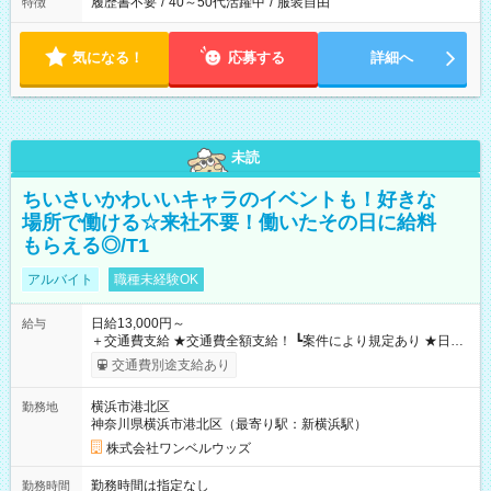
履歴書不要
/
40～50代活躍中
/
服装自由
特徴
気になる！
応募する
詳細へ
未読
ちいさいかわいいキャラのイベントも！好きな
場所で働ける☆来社不要！働いたその日に給料
もらえる◎/T1
アルバイト
職種未経験OK
日給13,000円～
給与
＋交通費支給 ★交通費全額支給！ ┗案件により規定あり ★日払
いOK！（規定あり） ┗働いたその日に現金GET♪ お仕事後はコ
交通費別途支給あり
ンビニATMから 日払い分を引き落とせます！ 【試用期間】試
用期間なし
横浜市港北区
勤務地
神奈川県横浜市港北区（最寄り駅：新横浜駅）
株式会社ワンベルウッズ
勤務時間は指定なし
勤務時間