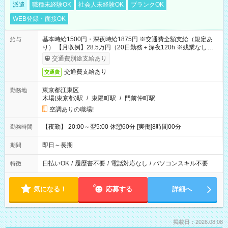
派遣
職種未経験OK
社会人未経験OK
ブランクOK
WEB登録・面接OK
基本時給1500円・深夜時給1875円 ※交通費全額支給（規定あ
給与
り） 【月収例】28.5万円（20日勤務＋深夜120h ※残業なしの場
合）
交通費別途支給あり
交通費支給あり
交通費
東京都江東区
勤務地
木場(東京都)駅
/
東陽町駅
/
門前仲町駅
空調ありの職場!
【夜勤】 20:00～翌5:00 休憩60分 [実働]8時間00分
勤務時間
即日～長期
期間
日払いOK
/
履歴書不要
/
電話対応なし
/
パソコンスキル不要
特徴
気になる！
応募する
詳細へ
掲載日：2026.08.08