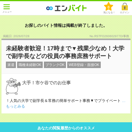
0
メニュー
気になる！
ログイン
お探しのバイト情報は掲載が終了しました。
掲載日 :2026
/
07
/
28
No.RSTFO260602977D/事務
未経験者歓迎！17時まで▼残業少なめ！大学
で副学長などの役員の事務庶務サポート
派遣
職種未経験OK
ブランクOK
WEB登録・面接OK
大手！市ケ谷でのお仕事
！人気の大学で副学長＆常務の簡単サポート事務▼でプライベート
...
もっとみる
あなたの閲覧履歴からのオススメ