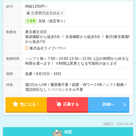
時給1250円～
給与
交通費別途支給あり
支給（規定有り）
交通費
東京都文京区
勤務地
後楽園駅から徒歩5分
/
水道橋駅から徒歩5分
/
春日(東京都)駅
から徒歩7分
株式会社ライブパワー
＜シフト例＞ 7:00～23:00 13:30～22:00 上記の時間から好きな
勤務時間
時間を選べます！ ※時間は変更となる可能性があります
急募！8月15日・16日
期間
週1日からOK
/
履歴書不要
/
副業・WワークOK
/
シフト勤務
/
特徴
電話対応なし
/
パソコンスキル不要
気になる！
応募する
詳細へ
掲載日：2026.08.08
未読