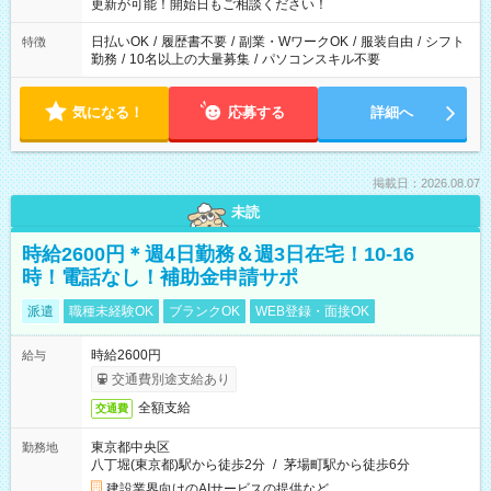
更新が可能！開始日もご相談ください！
日払いOK
/
履歴書不要
/
副業・WワークOK
/
服装自由
/
シフト
特徴
勤務
/
10名以上の大量募集
/
パソコンスキル不要
気になる！
応募する
詳細へ
掲載日：2026.08.07
未読
時給2600円＊週4日勤務＆週3日在宅！10-16
時！電話なし！補助金申請サポ
派遣
職種未経験OK
ブランクOK
WEB登録・面接OK
時給2600円
給与
交通費別途支給あり
全額支給
交通費
東京都中央区
勤務地
八丁堀(東京都)駅から徒歩2分
/
茅場町駅から徒歩6分
建設業界向けのAIサービスの提供など