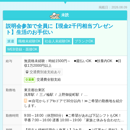
掲載日：2026.08.09
未読
説明会参加で全員に【現金2千円相当プレゼン
ト】生活のお手伝い
派遣
職種未経験OK
社会人未経験OK
ブランクOK
WEB登録・面接OK
無資格未経験：時給1500円～ ■週払いOK ■扶養内OK ■日
給与
収1万2000円以上
交通費別途支給あり
交通費全額支給
交通費
東京都台東区
勤務地
浅草駅
/
三ノ輪駅
/
上野御徒町駅
/
…
≪自宅からドアtoドアで30分以内！≫ご希望の勤務地を紹介
します。
9:00～18:00（休憩60分） ■ご希望があれば下記シフトもOK！
勤務時間
早番 7:00～16:00 遅番 10:00～19:00 「家族と休みを合わせた
い」 「余裕を持って夕飯の準備がしたい」 「できれば残業はし
たくない」 など、ご希望を教えてくださいね。 ※Wワーク希望