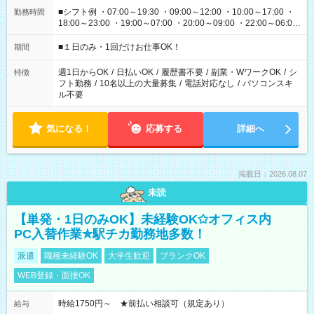
■シフト例 ・07:00～19:30 ・09:00～12:00 ・10:00～17:00 ・
勤務時間
18:00～23:00 ・19:00～07:00 ・20:00～09:00 ・22:00～06:00
etc ★最短で3時間で5,120円のお仕事から 15時間で2万円近く稼
げるお仕事も！ ご希望のお時間に合わせてご紹介！ ※シフトは
■１日のみ・1回だけお仕事OK！
期間
現場によって異なります。 ※勿論、休憩時間はあるのでご安心
ください！
週1日からOK
/
日払いOK
/
履歴書不要
/
副業・WワークOK
/
シ
特徴
フト勤務
/
10名以上の大量募集
/
電話対応なし
/
パソコンスキ
ル不要
気になる！
応募する
詳細へ
掲載日：2026.08.07
未読
【単発・1日のみOK】未経験OK✩オフィス内
PC入替作業✮駅チカ勤務地多数！
派遣
職種未経験OK
大学生歓迎
ブランクOK
WEB登録・面接OK
時給1750円～ ★前払い相談可（規定あり）
給与