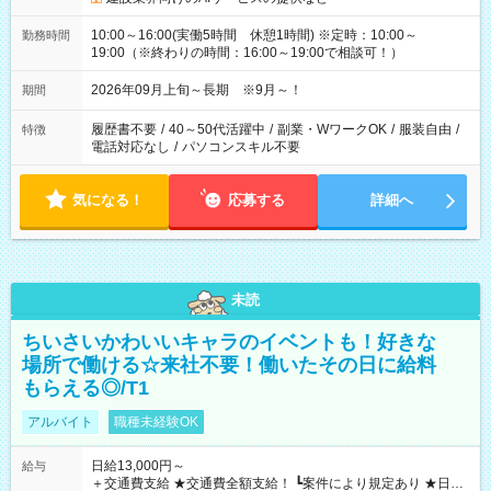
10:00～16:00(実働5時間 休憩1時間) ※定時：10:00～
勤務時間
19:00（※終わりの時間：16:00～19:00で相談可！）
2026年09月上旬～長期 ※9月～！
期間
履歴書不要
/
40～50代活躍中
/
副業・WワークOK
/
服装自由
/
特徴
電話対応なし
/
パソコンスキル不要
気になる！
応募する
詳細へ
未読
ちいさいかわいいキャラのイベントも！好きな
場所で働ける☆来社不要！働いたその日に給料
もらえる◎/T1
アルバイト
職種未経験OK
日給13,000円～
給与
＋交通費支給 ★交通費全額支給！ ┗案件により規定あり ★日払