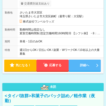
いOK！（規定あり） ┗働いたその日に現金GET♪ お仕事後はコ
交通費別途支給あり
ンビニATMから 日払い分を引き落とせます！ 【試用期間】試
用期間なし
さいたま市大宮区
勤務地
埼玉県さいたま市大宮区錦町（最寄り駅：大宮駅）
株式会社ワンベルウッズ
勤務時間は指定なし
勤務時間
変形労働時間制 想定労働時間160時間/月 【シフト例】 ・8：00
～21：00
単発・1日のみOK
期間
週1日からOK / 日払いOK / 副業・WワークOK / 10名以上の大量
特徴
募集
気になる！
応募する
詳細へ
未読
<タイパ抜群>和菓子のパック詰め／軽作業（夜
勤）