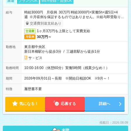
派遣
ブランクOK
WEB登録・面接OK
時給3000円 月収例 30万円 時給3000円×実働5h×週5日×4
給与
週 ※月収例を保証するものではありません。※給与即受取りサ
ービス利用可（利用条件有）
交通費別途支給あり
1ヶ月3万円を上限として実費支給
交通費
30万円～
月収例
東京都中央区
勤務地
新日本橋駅から徒歩3分
/
三越前駅から徒歩1分
サ－ビス
10:00-16:00（休憩60分）実働5時間（残業少なめ！）
勤務時間
2026年09月01日～長期 ※開始日相談OK ※9月～！
期間
履歴書不要
特徴
気になる！
応募する
詳細へ
掲載日：2026.08.09
未読