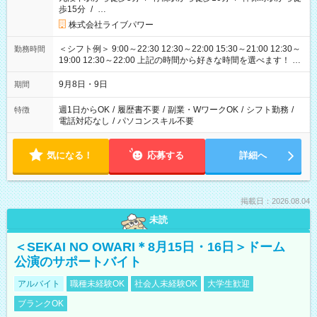
歩15分
/
…
株式会社ライブパワー
＜シフト例＞ 9:00～22:30 12:30～22:00 15:30～21:00 12:30～
勤務時間
19:00 12:30～22:00 上記の時間から好きな時間を選べます！ ※
時間は変更となる可能性があります
9月8日・9日
期間
週1日からOK
/
履歴書不要
/
副業・WワークOK
/
シフト勤務
/
特徴
電話対応なし
/
パソコンスキル不要
気になる！
応募する
詳細へ
掲載日：2026.08.04
未読
＜SEKAI NO OWARI＊8月15日・16日＞ドーム
公演のサポートバイト
アルバイト
職種未経験OK
社会人未経験OK
大学生歓迎
ブランクOK