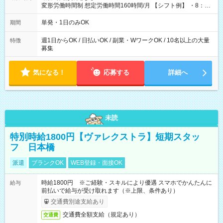
変形労働時間制 想定労働時間160時間/月 【シフト例】 ・8：00
～21：00
単発・1日のみOK
期間
週1日からOK / 日払いOK / 副業・WワークOK / 10名以上の大量
特徴
募集
気になる！
応募する
詳細へ
未読
特別時給1800円【ヴァレクストラ】短期スタッ
フ 日本橋
派遣
ブランクOK
WEB登録・面接OK
時給1800円 ※ご経験・スキルにより優遇 スマホでかんたんに
給与
前払いで給与が受け取れます（※上限、条件あり）
交通費別途支給あり
交通費全額支給（規定あり）
交通費