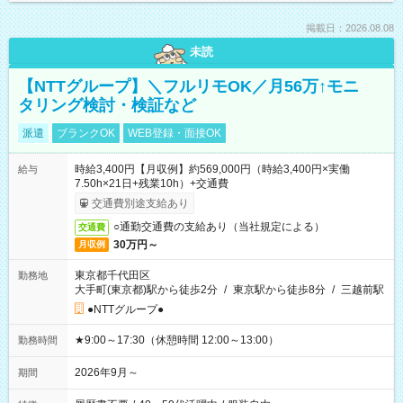
掲載日：2026.08.08
未読
【NTTグループ】＼フルリモOK／月56万↑モニ
タリング検討・検証など
派遣
ブランクOK
WEB登録・面接OK
時給3,400円【月収例】約569,000円（時給3,400円×実働
給与
7.50h×21日+残業10h）+交通費
交通費別途支給あり
○通勤交通費の支給あり（当社規定による）
交通費
30万円～
月収例
東京都千代田区
勤務地
大手町(東京都)駅から徒歩2分
/
東京駅から徒歩8分
/
三越前駅
●NTTグループ●
★9:00～17:30（休憩時間 12:00～13:00）
勤務時間
2026年9月～
期間