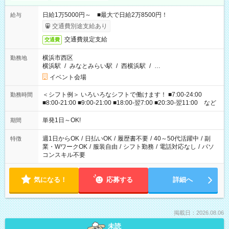
日給1万5000円～ ■最大で日給2万8500円！
給与
交通費別途支給あり
交通費規定支給
交通費
横浜市西区
勤務地
横浜駅
/
みなとみらい駅
/
西横浜駅
/
…
イベント会場
＜シフト例＞ いろいろなシフトで働けます！ ■7:00-24:00
勤務時間
■8:00-21:00 ■9:00-21:00 ■18:00-翌7:00 ■20:30-翌11:00 など
単発1日～OK!
期間
週1日からOK
/
日払いOK
/
履歴書不要
/
40～50代活躍中
/
副
特徴
業・WワークOK
/
服装自由
/
シフト勤務
/
電話対応なし
/
パソ
コンスキル不要
気になる！
応募する
詳細へ
掲載日：2026.08.06
未読