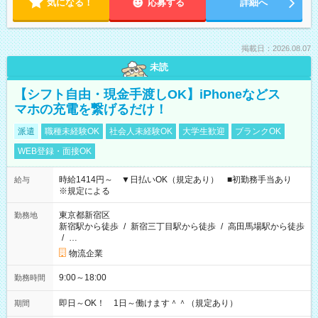
気になる！
応募する
詳細へ
掲載日：2026.08.07
未読
【シフト自由・現金手渡しOK】iPhoneなどス
マホの充電を繋げるだけ！
派遣
職種未経験OK
社会人未経験OK
大学生歓迎
ブランクOK
WEB登録・面接OK
時給1414円～ ▼日払いOK（規定あり） ■初勤務手当あり
給与
※規定による
東京都新宿区
勤務地
新宿駅から徒歩
/
新宿三丁目駅から徒歩
/
高田馬場駅から徒歩
/
…
物流企業
9:00～18:00
勤務時間
即日～OK！ 1日～働けます＾＾（規定あり）
期間