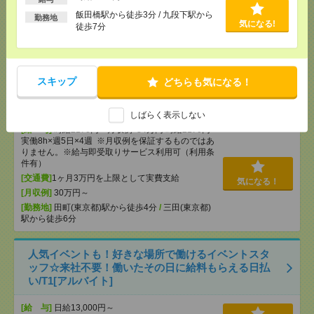
飯田橋駅から徒歩3分 / 九段下駅から
勤務地
気になる!
[給 与]
時給2450円＋交
徒歩7分
[交通費]
出社時の通勤交通費支給
気になる！
[勤務地]
六本木駅から徒歩3分
スキップ
どちらも気になる！
完全在宅＊時給2170円！未経験OK！週4日＆13-22
時！オンライン面談[派遣]
しばらく表示しない
[給 与]
時給2170円 月収例 34万円 時給2170円×
実働8h×週5日×4週 ※月収例を保証するものではあ
りません。※給与即受取りサービス利用可（利用条
件有）
[交通費]
1ヶ月3万円を上限として実費支給
気になる！
[月収例]
30万円～
[勤務地]
田町(東京都)駅から徒歩4分
/
三田(東京都)
駅から徒歩6分
人気イベントも！好きな場所で働けるイベントスタ
ッフ☆来社不要！働いたその日に給料もらえる日払
い/T1[アルバイト]
[給 与]
日給13,000円～