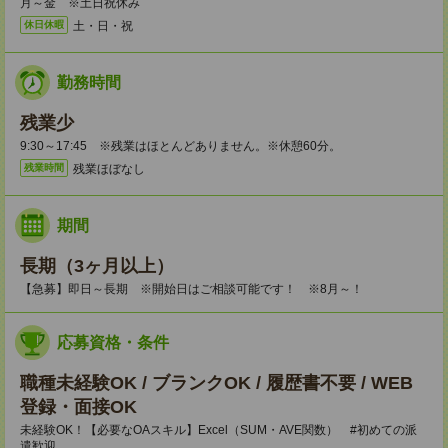
月～金 ※土日祝休み
土・日・祝
休日休暇
勤務時間
残業少
9:30～17:45 ※残業はほとんどありません。※休憩60分。
残業ほぼなし
残業時間
期間
長期（3ヶ月以上）
【急募】即日～長期 ※開始日はご相談可能です！ ※8月～！
応募資格・条件
職種未経験OK / ブランクOK / 履歴書不要 / WEB
登録・面接OK
未経験OK！【必要なOAスキル】Excel（SUM・AVE関数） #初めての派
遣歓迎