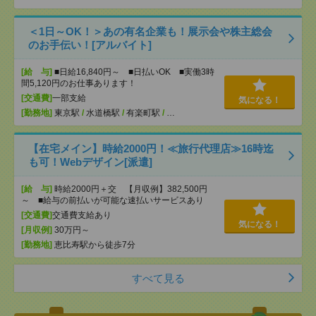
＜1日～OK！＞あの有名企業も！展示会や株主総会
のお手伝い！[アルバイト]
[給 与]
■日給16,840円～ ■日払いOK ■実働3時
間5,120円のお仕事あります！
[交通費]
一部支給
気になる！
[勤務地]
東京駅
/
水道橋駅
/
有楽町駅
/
…
【在宅メイン】時給2000円！≪旅行代理店≫16時迄
も可！Webデザイン[派遣]
[給 与]
時給2000円＋交 【月収例】382,500円
～ ■給与の前払いが可能な速払いサービスあり
[交通費]
交通費支給あり
気になる！
[月収例]
30万円～
[勤務地]
恵比寿駅から徒歩7分
すべて見る