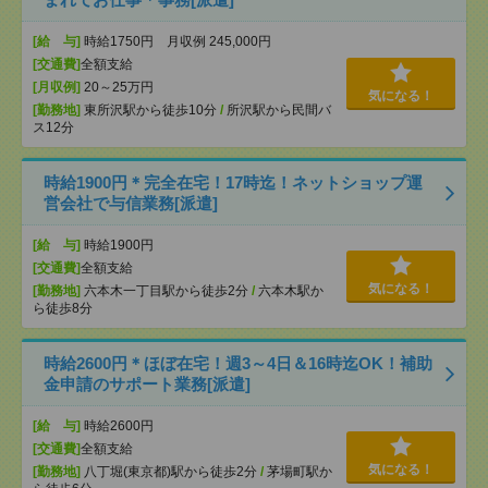
[給 与]
時給1750円 月収例 245,000円
[交通費]
全額支給
[月収例]
20～25万円
気になる！
[勤務地]
東所沢駅から徒歩10分
/
所沢駅から民間バ
ス12分
時給1900円＊完全在宅！17時迄！ネットショップ運
営会社で与信業務[派遣]
[給 与]
時給1900円
[交通費]
全額支給
気になる！
[勤務地]
六本木一丁目駅から徒歩2分
/
六本木駅か
ら徒歩8分
時給2600円＊ほぼ在宅！週3～4日＆16時迄OK！補助
金申請のサポート業務[派遣]
[給 与]
時給2600円
[交通費]
全額支給
気になる！
[勤務地]
八丁堀(東京都)駅から徒歩2分
/
茅場町駅か