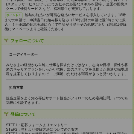
(スタッフサービスぽけっと)でお仕事に必要なスキルを習得 、全国の提携ス
クールで優待サービス など、福利厚生が充実しております。
給与の前払いが可能な速払いサービスを導入しています。18時
ポイント！
までの申請で、申請当日に給与振り込み（18時以降の申請は翌9時までに振
込）！※承認の勤怠実績に応じて申請が可能※その他規定あり（詳細は登録
後にマイページよりご確認ください)
フォローについて
コーディネーター
みなさまの経歴から単純に仕事を探すだけではなく、志向や目標、個性や将
来のキャリアプランをしっかり把握。次のステップを見据えた最適な職場環
境を提案しておりますので、ご満足いただける環境がきっと見つかります。
担当営業
担当企業をよく知る専任サポート担当がフォローのため定期訪問。いつでも
気軽に相談できます。
登録について
STEP1：応募フォームよりエントリー
STEP2：当社より登録方法についてのご案内