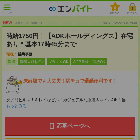
0
メニュー
気になる！
ログイン
NEW
掲載日 :2026
/
08
/
04
No.STFSV2204407030
時給1750円！【ADKホールディングス】在宅
あり＊基本17時45分まで
職種：
営業事務
派遣
職種未経験OK
ブランクOK
WEB登録・面接OK
未経験でも大丈夫！駅チカで通勤便利です！
虎ノ門ヒルズ！キレイなビル！カジュアルな服装＆ネイルOK！当
...
もっとみる
応募ページへ