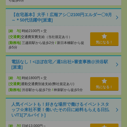
ら徒歩6分
【在宅基本】大手！広報アシ〇2100円エルダー〇9月
～＊50代活躍中[派遣]
[給 与]
時給2100円＋交
[交通費]
交通費実費支給（当社規定あり）
気になる！
[勤務地]
三越前駅から徒歩2分
/
新日本橋駅から徒
歩5分
電話なし！<ほぼ在宅／週1出社>審査事務@渋谷駅
[派遣]
[給 与]
時給1800円＋交
[交通費]
通勤交通費別途支給(弊社規定あり)
気になる！
[勤務地]
渋谷駅から徒歩7分
/
神泉駅から徒歩5分
人気イベントも！好きな場所で働けるイベントスタ
ッフ☆来社不要！働いたその日に給料もらえる日払
い/T1[アルバイト]
[給 与]
日給13,000円～