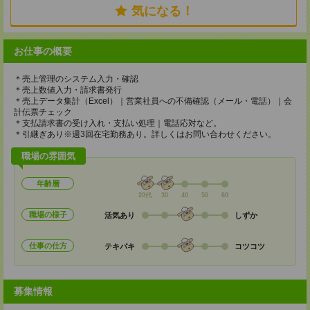
気になる！
お仕事の概要
＊売上管理のシステム入力・確認
＊売上数値入力・請求書発行
＊売上データ集計（Excel）｜営業社員への不備確認（メール・電話）｜会
計伝票チェック
＊支払請求書の受け入れ・支払い処理｜電話応対など。
＊引継ぎあり※週3回在宅勤務あり。詳しくはお問い合わせください。
職場の雰囲気
年齢層
20代
30
40
50
60
職場の様子
活気あり
しずか
仕事の仕方
テキパキ
コツコツ
募集情報