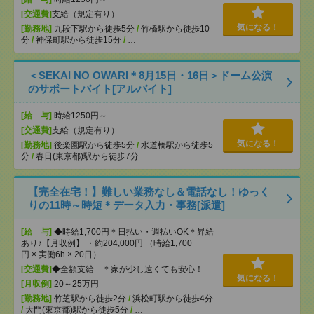
[交通費]
支給（規定有り）
気になる！
[勤務地]
九段下駅から徒歩5分
/
竹橋駅から徒歩10
分
/
神保町駅から徒歩15分
/
…
＜SEKAI NO OWARI＊8月15日・16日＞ドーム公演
のサポートバイト[アルバイト]
[給 与]
時給1250円～
[交通費]
支給（規定有り）
気になる！
[勤務地]
後楽園駅から徒歩5分
/
水道橋駅から徒歩5
分
/
春日(東京都)駅から徒歩7分
【完全在宅！】難しい業務なし＆電話なし！ゆっく
りの11時～時短＊データ入力・事務[派遣]
[給 与]
◆時給1,700円＊日払い・週払いOK＊昇給
あり♪【月収例】 ・約204,000円 （時給1,700
円 × 実働6h × 20日）
[交通費]
◆全額支給 ＊家が少し遠くても安心！
気になる！
[月収例]
20～25万円
[勤務地]
竹芝駅から徒歩2分
/
浜松町駅から徒歩4分
/
大門(東京都)駅から徒歩5分
/
…