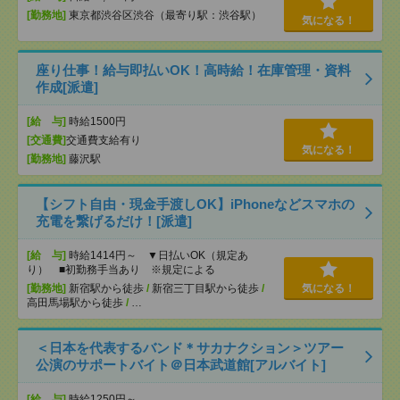
[勤務地]
東京都渋谷区渋谷（最寄り駅：渋谷駅）
気になる！
座り仕事！給与即払いOK！高時給！在庫管理・資料
作成[派遣]
[給 与]
時給1500円
[交通費]
交通費支給有り
気になる！
[勤務地]
藤沢駅
【シフト自由・現金手渡しOK】iPhoneなどスマホの
充電を繋げるだけ！[派遣]
[給 与]
時給1414円～ ▼日払いOK（規定あ
り） ■初勤務手当あり ※規定による
[勤務地]
新宿駅から徒歩
/
新宿三丁目駅から徒歩
/
気になる！
高田馬場駅から徒歩
/
…
＜日本を代表するバンド＊サカナクション＞ツアー
公演のサポートバイト＠日本武道館[アルバイト]
[給 与]
時給1250円～