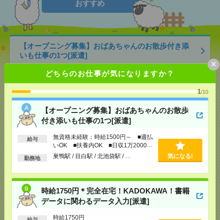
おすすめ
【オープニング募集】おばあちゃんのお散歩付き添
いも仕事の1つ[派遣]
×
どちらのお仕事が気になりますか？
[給 与]
無資格未経験：時給1500円～ ■週払い
OK ■扶養内OK ■日収1万2000円以上
1
/10
[交通費]
交通費全額支給
気になる！
[勤務地]
巣鴨駅
/
目白駅
/
北池袋駅
/
…
【オープニング募集】おばあちゃんのお散歩
付き添いも仕事の1つ[派遣]
時給1750円＊完全在宅！KADOKAWA！書籍データ
に関わるデータ入力[派遣]
無資格未経験：時給1500円～ ■週払
給与
いOK ■扶養内OK ■日収1万2000円
以上
[給 与]
時給1750円
巣鴨駅 / 目白駅 / 北池袋駅 / …
気になる!
勤務地
[交通費]
全額支給
気になる！
[勤務地]
飯田橋駅から徒歩3分
/
九段下駅から徒歩7
分
時給1750円＊完全在宅！KADOKAWA！書籍
データに関わるデータ入力[派遣]
完全在宅で16時まで！英語&日本語＼EC運営サポー
時給1750円
ト／[派遣]
給与