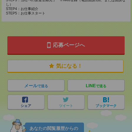
STEP3：当社への派遣登録完了 ※Web登録（電話面談1回、または面談な
し）
STEP4：お仕事紹介
STEP5：お仕事スタート
応募ページへ
気になる！
メール
LINE
で送る
で送る
シェア
ツイート
ブックマーク
あなたの閲覧履歴からの