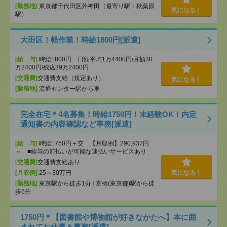
[勤務地]
東京都千代田区外神田（最寄り駅：秋葉原
気になる！
駅）
大田区！軽作業！時給1800円[派遣]
[給 与]
時給1800円 日額平均1万4400円/月額30
万2400円/残込39万2400円
[交通費]
交通費支給（規定あり）
気になる！
[勤務地]
流通センター駅から車
完全在宅＊4名募集！時給1750円！未経験OK！内定
通知書の内容確認など事務[派遣]
[給 与]
時給1750円＋交 【月収例】290,937円
～ ■給与の前払いが可能な速払いサービスあり
[交通費]
交通費支給あり
[月収例]
25～30万円
気になる！
[勤務地]
東京駅から徒歩1分
/
京橋(東京都)駅から徒
歩5分
1750円＊【図書館や博物館が好きなかたへ】本に囲
まれてお仕事＊事務[派遣]