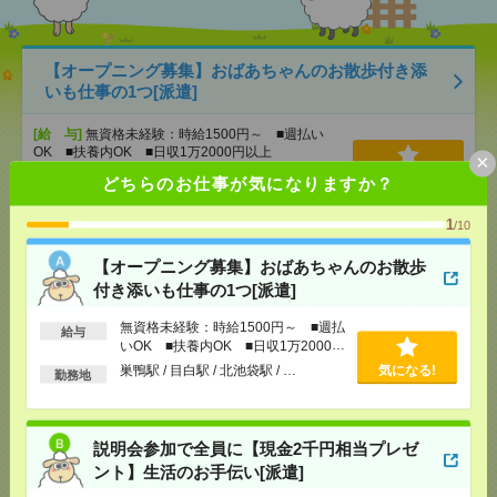
【オープニング募集】おばあちゃんのお散歩付き添
いも仕事の1つ[派遣]
[給 与]
無資格未経験：時給1500円～ ■週払い
OK ■扶養内OK ■日収1万2000円以上
×
[交通費]
交通費全額支給
気になる！
どちらのお仕事が気になりますか？
[勤務地]
巣鴨駅
/
目白駅
/
北池袋駅
/
…
1
/10
説明会参加で全員に【現金2千円相当プレゼント】生
【オープニング募集】おばあちゃんのお散歩
活のお手伝い[派遣]
付き添いも仕事の1つ[派遣]
[給 与]
無資格未経験：時給1500円～ ■週払い
無資格未経験：時給1500円～ ■週払
給与
OK ■扶養内OK ■日収1万2000円以上
いOK ■扶養内OK ■日収1万2000円
[交通費]
交通費全額支給
以上
巣鴨駅 / 目白駅 / 北池袋駅 / …
気になる!
気になる！
勤務地
[勤務地]
錦糸町駅
/
とうきょうスカイツリー駅
/
京
成曳舟駅
/
…
説明会参加で全員に【現金2千円相当プレゼ
＼期間限定！エルダー歓迎／残業少なめ！人事サポ
ント】生活のお手伝い[派遣]
ート＊50代活躍中[派遣]