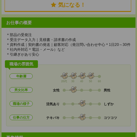
気になる！
お仕事の概要
＊部品の受発注
＊受注データ入力｜見積書・請求書の作成
＊資料作成｜契約書の発送｜顧客対応（発注問い合わせ中心＊1日20～30件
＊社内外対応＊電話・メール）など
＊引継ぎがあり安心
職場の雰囲気
年齢層
20代
30
40
50
60
男女比率
女性
男性
職場の様子
活気あり
しずか
仕事の仕方
テキパキ
コツコツ