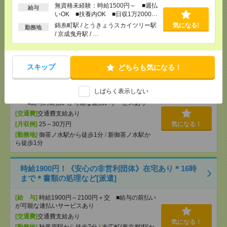
無資格未経験：時給1500円～ ■週払
給与
[給 与]
時給1900円＋交
いOK ■扶養内OK ■日収1万2000円
[交通費]
※交通費別途支給社内規定有
以上
錦糸町駅 / とうきょうスカイツリー駅
気になる!
勤務地
気になる！
[勤務地]
御茶ノ水駅から徒歩1分
/
新御茶ノ水駅か
/ 京成曳舟駅 / …
ら徒歩1分
2名募集！時給1800円！基本17時15分まで＊12月まで
スキップ
どちらも気になる！
＊受診状況の集計など[派遣]
しばらく表示しない
[給 与]
時給1800円＋交 【月収例】279,000円
～ ■給与の前払いが可能な速払いサービスあり
[交通費]
交通費支給あり
[月収例]
25～30万円
気になる！
[勤務地]
御茶ノ水駅から徒歩1分
/
新御茶ノ水駅か
ら徒歩1分
時給1900円！《安心の非営利団体》在宅あり＊16時
まで＊書類の処理など[派遣]
[給 与]
時給1900円～2100円＋交 ■給与の前払い
が可能な速払いサービスあり
[交通費]
交通費支給あり
気になる！