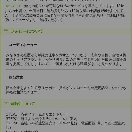
給与の前払いが可能な速払いサービスを導入しています。18時
ポイント！
までの申請で、申請当日に給与振り込み（18時以降の申請は翌9時までに振
込）！※承認の勤怠実績に応じて申請が可能※その他規定あり（詳細は登録
後にマイページよりご確認ください)
フォローについて
コーディネーター
みなさまの経歴から単純に仕事を探すだけではなく、志向や目標、個性や将
来のキャリアプランをしっかり把握。次のステップを見据えた最適な職場環
境を提案しておりますので、ご満足いただける環境がきっと見つかります。
担当営業
担当企業をよく知る専任サポート担当がフォローのため定期訪問。いつでも
気軽に相談できます。
登録について
STEP1：応募フォームよりエントリー
STEP2：当社より登録方法についてのご案内
STEP3：当社への派遣登録完了 ※Web登録（電話面談1回、または面談な
し）