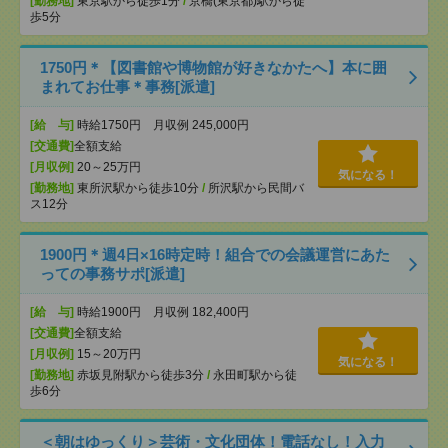
[勤務地]
東京駅から徒歩1分
/
京橋(東京都)駅から徒
歩5分
1750円＊【図書館や博物館が好きなかたへ】本に囲
まれてお仕事＊事務[派遣]
[給 与]
時給1750円 月収例 245,000円
[交通費]
全額支給
[月収例]
20～25万円
気になる！
[勤務地]
東所沢駅から徒歩10分
/
所沢駅から民間バ
ス12分
1900円＊週4日×16時定時！組合での会議運営にあた
っての事務サポ[派遣]
[給 与]
時給1900円 月収例 182,400円
[交通費]
全額支給
[月収例]
15～20万円
気になる！
[勤務地]
赤坂見附駅から徒歩3分
/
永田町駅から徒
歩6分
＜朝はゆっくり＞芸術・文化団体！電話なし！入力