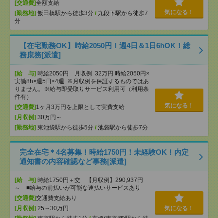
[交通費]
全額支給
気になる！
[勤務地]
飯田橋駅から徒歩3分
/
九段下駅から徒歩7
分
【在宅勤務OK】時給2050円！週4日＆1日6hOK！総
務庶務[派遣]
[給 与]
時給2050円 月収例 32万円 時給2050円×
実働8h×週5日×4週 ※月収例を保証するものではあ
りません。※給与即受取りサービス利用可（利用条
件有）
気になる！
[交通費]
1ヶ月3万円を上限として実費支給
[月収例]
30万円～
[勤務地]
東池袋駅から徒歩5分
/
池袋駅から徒歩7分
完全在宅＊4名募集！時給1750円！未経験OK！内定
通知書の内容確認など事務[派遣]
[給 与]
時給1750円＋交 【月収例】290,937円
～ ■給与の前払いが可能な速払いサービスあり
[交通費]
交通費支給あり
[月収例]
25～30万円
気になる！