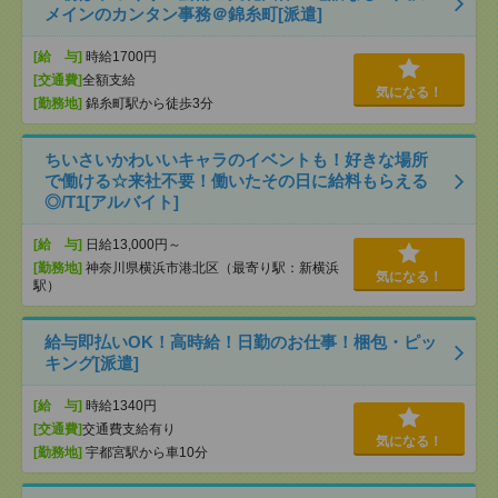
メインのカンタン事務＠錦糸町[派遣]
[給 与]
時給1700円
[交通費]
全額支給
気になる！
[勤務地]
錦糸町駅から徒歩3分
ちいさいかわいいキャラのイベントも！好きな場所
で働ける☆来社不要！働いたその日に給料もらえる
◎/T1[アルバイト]
[給 与]
日給13,000円～
[勤務地]
神奈川県横浜市港北区（最寄り駅：新横浜
気になる！
駅）
給与即払いOK！高時給！日勤のお仕事！梱包・ピッ
キング[派遣]
[給 与]
時給1340円
[交通費]
交通費支給有り
気になる！
[勤務地]
宇都宮駅から車10分