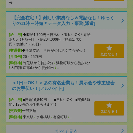
分
【完全在宅！】難しい業務なし＆電話なし！ゆっく
りの11時～時短＊データ入力・事務[派遣]
[給 与]
◆時給1,700円＊日払い・週払いOK＊昇給
あり♪【月収例】 ・約204,000円 （時給1,700
円 × 実働6h × 20日）
[交通費]
◆全額支給 ＊家が少し遠くても安心！
気になる！
[月収例]
20～25万円
[勤務地]
竹芝駅から徒歩2分
/
浜松町駅から徒歩4分
/
大門(東京都)駅から徒歩5分
/
…
＜1日～OK！＞あの有名企業も！展示会や株主総会
のお手伝い！[アルバイト]
[給 与]
■日給16,840円～ ■日払いOK ■実働3時
間5,120円のお仕事あります！
[交通費]
一部支給
気になる！
[勤務地]
東京駅
/
水道橋駅
/
有楽町駅
/
…
すべて見る