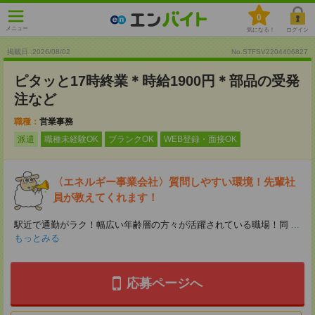
0
メニュー
気になる！
ログイン
掲載日 :2026
/
08
/
02
No.STFSV2204406827
ピタッと17時終業＊時給1900円＊部品の受発
注など
職種：
営業事務
派遣
職種未経験OK
ブランクOK
WEB登録・面接OK
〈エネルギー事業会社〉質問しやすい環境！先輩社
員が教えてくれます！
駅近で通勤がラク！幅広い年齢層の方々が活躍されている職場！同
...
もっとみる
応募ページへ