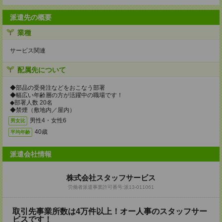
派遣先の概要
業種
サービス関連
配属先について
◆部品の受発注などをおこなう部署
◆幅広い年齢層の方が活躍中の職場です！
◆部署人数 20名
◆禁煙（敷地内／屋内）
男性4・女性6
男女比
40歳
平均年齢
派遣会社情報
株式会社スタッフサービス
労働者派遣事業許可番号:派13-011061
取引先事業所数は4万件以上！オー人事のスタッフサー
ビスです！