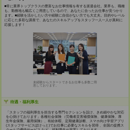
■常に業界トップクラスの豊富なお仕事情報を有する派遣会社。業界も、職種
も、勤務地も幅広くご用意しているので、あなたに合ったお仕事が見つかり
ます。■経験を活かしたい方や経験に自信がない方でも大丈夫。目的やレベル
に応じた多彩な講座で、あなたのスキルアップをスタッフ一人一人が真剣に
応援します！
未経験からスタートできるお仕事も多数ご用
意しております。
待遇・福利厚生
「スタッフの福利厚生を担当する専門セクションを設け、きめ細やかな対応
を心掛けております」各種社会保険 （労働者災害補償保険、健康保険、厚
生年金保険、雇用保険）、有給休暇、定期健康診断、スマホ向け学習アプリ
(スタッフサービスぽけっと)でお仕事に必要なスキルを習得 、全国の提携ス
クールで優待サービス など、福利厚生が充実しております。