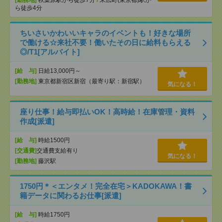
[勤務地]
秋葉原駅から徒歩7分
/
末広町(東京都)駅か
ら徒歩4分
ちいさいかわいいキャラのイベントも！好きな場所
で働ける☆来社不要！働いたその日に給料もらえる
◎/T1[アルバイト]
[給 与]
日給13,000円～
[勤務地]
東京都新宿区新宿（最寄り駅：新宿駅）
気になる！
座り仕事！給与即払いOK！高時給！在庫管理・資料
作成[派遣]
[給 与]
時給1500円
[交通費]
交通費支給有り
気になる！
[勤務地]
藤沢駅
1750円＊＜エンタメ！完全在宅＞KADOKAWA！書
籍データに関わるお仕事[派遣]
[給 与]
時給1750円