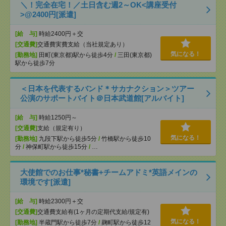
＼！完全在宅！／土日含む週2～OK<講座受付
>@2400円[派遣]
[給 与]
時給2400円＋交
[交通費]
交通費実費支給（当社規定あり）
気になる！
[勤務地]
田町(東京都)駅から徒歩4分
/
三田(東京都)
駅から徒歩7分
＜日本を代表するバンド＊サカナクション＞ツアー
公演のサポートバイト＠日本武道館[アルバイト]
[給 与]
時給1250円～
[交通費]
支給（規定有り）
気になる！
[勤務地]
九段下駅から徒歩5分
/
竹橋駅から徒歩10
分
/
神保町駅から徒歩15分
/
…
大使館でのお仕事*秘書+チームアドミ*英語メインの
環境です[派遣]
[給 与]
時給2300円＋交
[交通費]
交通費支給有(1ヶ月の定期代支給/規定有)
気になる！
[勤務地]
半蔵門駅から徒歩7分
/
麹町駅から徒歩12