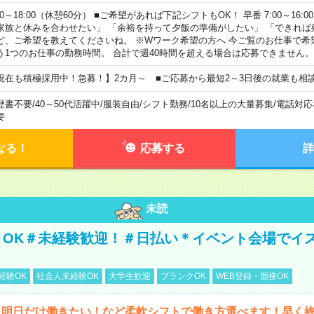
00～18:00（休憩60分） ■ご希望があれば下記シフトもOK！ 早番 7:00～16:00 遅
家族と休みを合わせたい」 「余裕を持って夕飯の準備がしたい」 「できれば
ど、ご希望を教えてくださいね。 ※Wワーク希望の方へ 今ご覧のお仕事で希
う1つのお仕事の勤務時間。 合計で週40時間を超える場合は応募できません。
現在も積極採用中！急募！】2カ月～ ■ご応募から最短2～3日後の就業も相
歴書不要
/
40～50代活躍中
/
服装自由
/
シフト勤務
/
10名以上の大量募集
/
電話対応
要
なる！
応募する
詳
未読
～OK＃未経験歓迎！＃日払い＊イベント会場でイ
経験OK
社会人未経験OK
大学生歓迎
ブランクOK
WEB登録・面接OK
ら明日だけ働きたい！など柔軟シフトで働き方選べます！早く