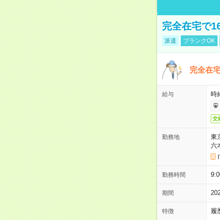
完全在宅で1
派遣
ブランクOK
完全在宅
時
給与
交
東
勤務地
六
9:
勤務時間
2
期間
履
特徴