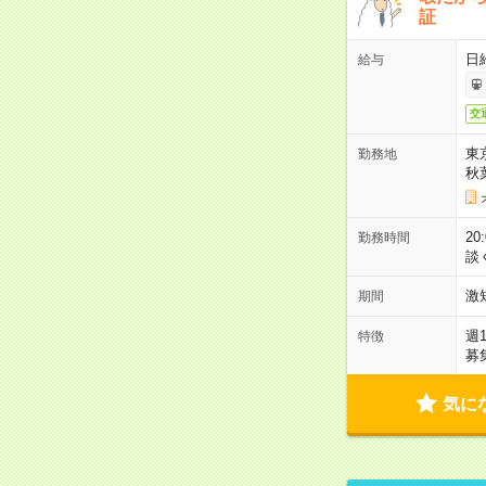
証
日
給与
交
東
勤務地
秋
2
勤務時間
談
激
期間
週
特徴
募
気に