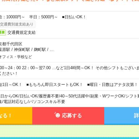
給：10000円～ 半日：5000円～ ■日払いOK！
交通費別途支給あり
交通費規定支給
通費
京都千代田区
葉原駅
/
神保町駅
/
麹町駅
/
…
オフィス・学校など
0:00～24：00 22：00～翌7:00 …など1日4時間～OK！ その他シフトもござ
ください！
短1日～OK！ ■もちろん即日スタートもOK！ ■曜日・日数はアナタ次第！
1日からOK
/
日払いOK
/
履歴書不要
/
40～50代活躍中
/
副業・WワークOK
/
シフト
集
/
電話対応なし
/
パソコンスキル不要
なる！
応募する
詳