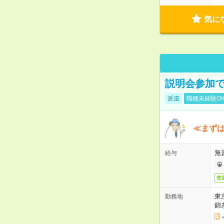
気に
説明会参加で
派遣
職種未経験O
≪まずは
無
給与
交
東
勤務地
錦