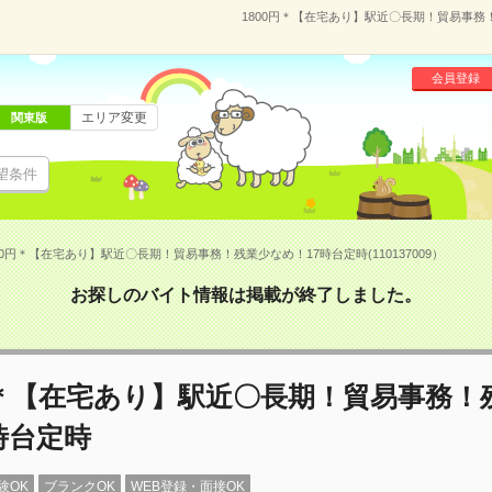
1800円＊【在宅あり】駅近〇長期！貿易事務！
会員登録
エリア変更
関東版
望条件
00円＊【在宅あり】駅近〇長期！貿易事務！残業少なめ！17時台定時(110137009）
お探しのバイト情報は掲載が終了しました。
円＊【在宅あり】駅近〇長期！貿易事務！
時台定時
験OK
ブランクOK
WEB登録・面接OK