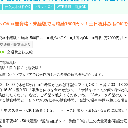
K
社会人未経験OK
ブランクOK
WEB登録・面接OK
～OK≫無資格・未経験でも時給1500円～！土日祝休みもOK
資格未経験：時給1500円～ ■週払いOK ■扶養内OK ■日収1万2000円以上
交通費別途支給あり
交通費全額支給
通費
京都豊島区
鴨駅
/
目白駅
/
北池袋駅
/
…
≪自宅からドアtoドアで30分以内！≫ご希望の勤務地を紹介します。
00～18:00（休憩60分） ■ご希望があれば下記シフトもOK！ 早番 7:00～16:00 遅
勤 16:30～翌9:30 「家族と休みを合わせたい」 「余裕を持って夕飯の準備
業はしたくない」 など、ご希望を教えてくださいね。 ※Wワーク希望の方へ
する勤務時間と、もう1つのお仕事の勤務時間。 合計で週40時間を超える場
8月中のスタートOK！急募！】2カ月～ ■ご応募から最短2～3日後に就業が
歴書不要
/
40～50代活躍中
/
服装自由
/
シフト勤務
/
10名以上の大量募集
/
電話対応
要