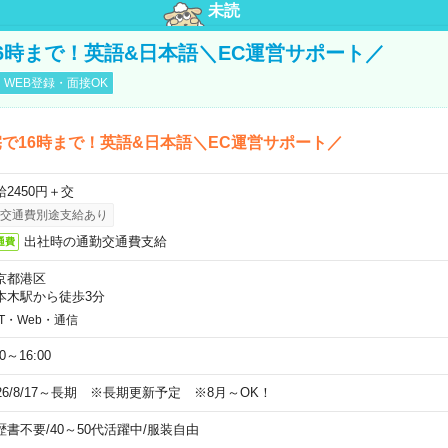
未読
6時まで！英語&日本語＼EC運営サポート／
WEB登録・面接OK
で16時まで！英語&日本語＼EC運営サポート／
給2450円＋交
交通費別途支給あり
出社時の通勤交通費支給
通費
京都港区
本木駅から徒歩3分
IT・Web・通信
00～16:00
026/8/17～長期 ※長期更新予定 ※8月～OK！
歴書不要
/
40～50代活躍中
/
服装自由