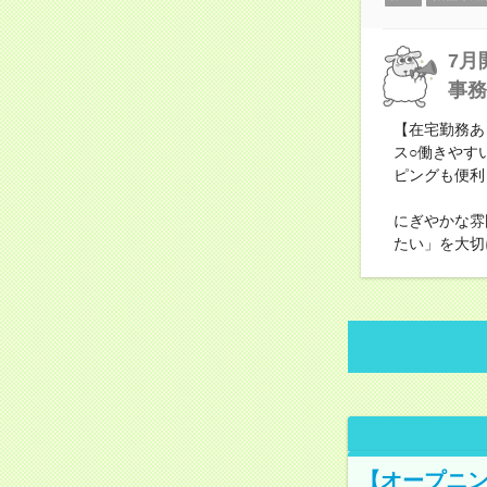
7月
事務
【在宅勤務あ
ス○働きやす
ピングも便利
にぎやかな雰
たい」を大切
【オープニン