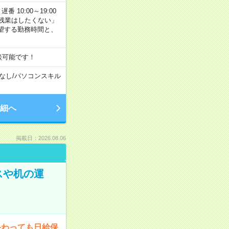
番 10:00～19:00
残業はしたくない」
望する勤務時間と、
談可能です！
なし
/
パソコンスキル
細へ
掲載日：2026.08.06
スや机の運
終わっても日給保