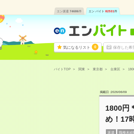
エン派遣
74686
件
エン バイト
82531
件
0
気になるリスト
保存した希
バイトTOP
関東
東京都
台東区
18
掲載日 :
2026
/
06
/
09
1800
め！17
派遣
職種未経