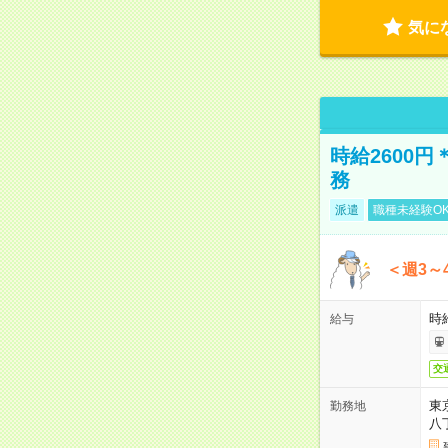
気に
時給2600
務
派遣
職種未経験O
＜週3～
時給
給与
交
東
勤務地
八