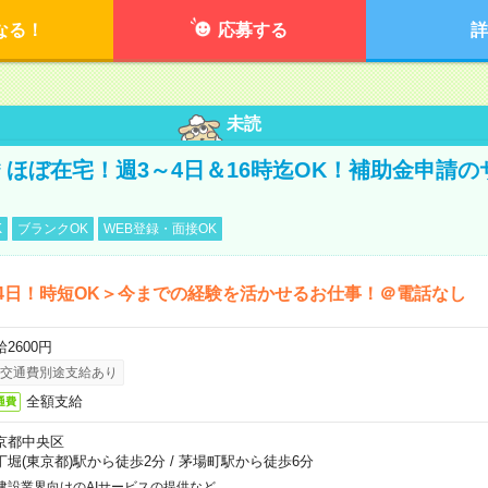
なる！
応募する
詳
未読
円＊ほぼ在宅！週3～4日＆16時迄OK！補助金申請
K
ブランクOK
WEB登録・面接OK
4日！時短OK＞今までの経験を活かせるお仕事！＠電話なし
2600円
交通費別途支給あり
全額支給
通費
京都中央区
丁堀(東京都)駅から徒歩2分
/
茅場町駅から徒歩6分
建設業界向けのAIサービスの提供など