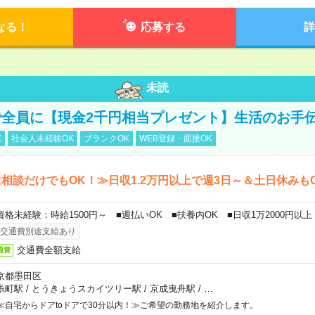
なる！
応募する
詳
未読
全員に【現金2千円相当プレゼント】生活のお手
K
社会人未経験OK
ブランクOK
WEB登録・面接OK
相談だけでもOK！≫日収1.2万円以上で週3日～＆土日休みも
資格未経験：時給1500円～ ■週払いOK ■扶養内OK ■日収1万2000円以上
交通費別途支給あり
交通費全額支給
通費
京都墨田区
糸町駅
/
とうきょうスカイツリー駅
/
京成曳舟駅
/
…
≪自宅からドアtoドアで30分以内！≫ご希望の勤務地を紹介します。