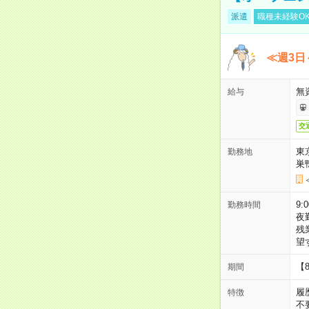
派遣
職種未経験O
≪週3日
無
給与
交
東
勤務地
巣
9:
勤務時間
夜
残
望
【
期間
履
特徴
不