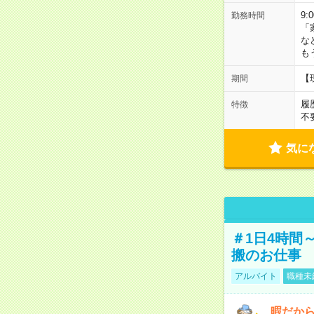
9:
勤務時間
「
な
も
【
期間
履
特徴
不
気に
＃1日4時間
搬のお仕事
アルバイト
職種未
暇だか