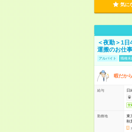
気に
＜夜勤＞1日
運搬のお仕
アルバイト
職種未
暇だか
日
給与
交
東
勤務地
秋