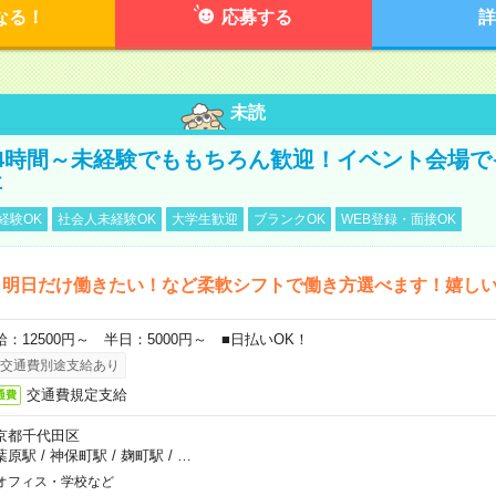
なる！
応募する
詳
未読
4時間～未経験でももちろん歓迎！イベント会場で
事
経験OK
社会人未経験OK
大学生歓迎
ブランクOK
WEB登録・面接OK
ら明日だけ働きたい！など柔軟シフトで働き方選べます！嬉し
給：12500円～ 半日：5000円～ ■日払いOK！
交通費別途支給あり
交通費規定支給
通費
京都千代田区
葉原駅
/
神保町駅
/
麹町駅
/
…
オフィス・学校など