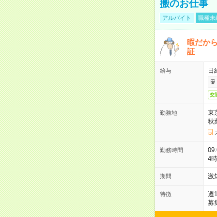
搬のお仕事
アルバイト
職種未
暇だか
証
日
給与
交
東
勤務地
秋
09
勤務時間
4
激
期間
週
特徴
募