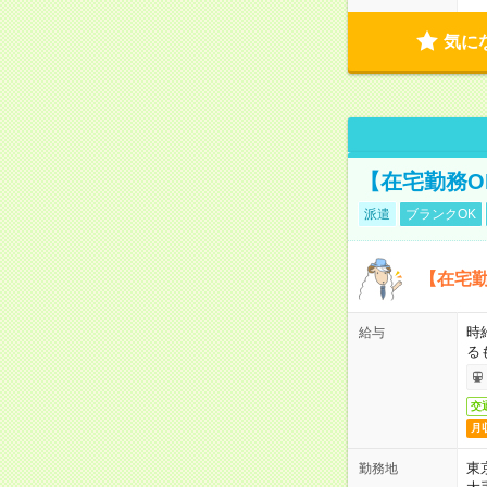
気に
【在宅勤務O
派遣
ブランクOK
【在宅勤
時
給与
る
交
月
東
勤務地