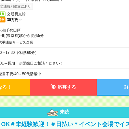
交通費別途支給あり
交通費支給
通費
30万円～
収例
京都千代田区
手町(東京都)駅から徒歩5分
大手通信サービス企業
00～17:30（休憩:60分）
9/01～長期 ※開始日ご相談ください！
歴書不要
/
40～50代活躍中
なる！
応募する
詳
未読
～OK＃未経験歓迎！＃日払い＊イベント会場でイ