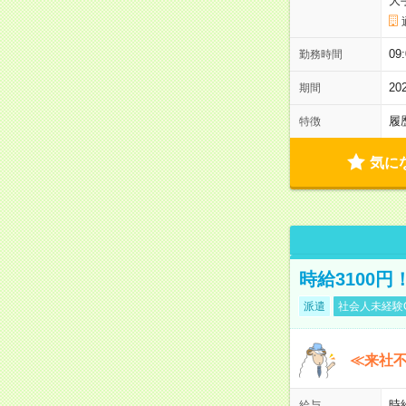
大
09
勤務時間
2
期間
履
特徴
気に
時給3100
派遣
社会人未経験
≪来社不
時
給与