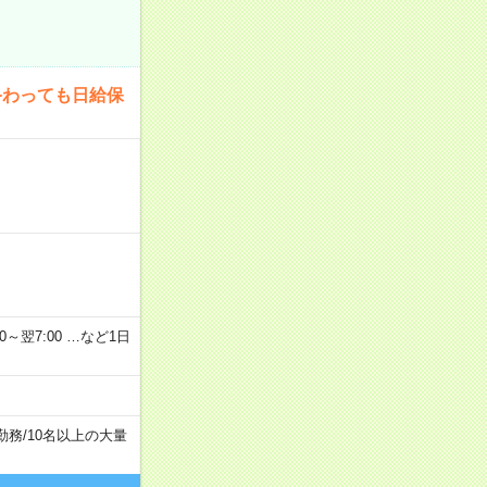
終わっても日給保
2：00～翌7:00 …など1日
勤務
/
10名以上の大量