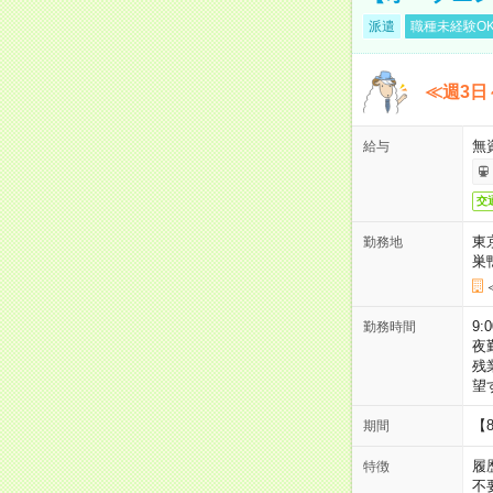
派遣
職種未経験O
≪週3日
無
給与
交
東
勤務地
巣
9:
勤務時間
夜
残
望
【
期間
履
特徴
不