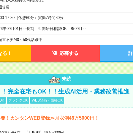
手町(東京都)駅から徒歩1分
通信業
:00-17:30（休憩60分）実働7時間30分
026年09月01日～長期 ※開始日相談OK ※09月～
歴書不要
/
40～50代活躍中
なる！
応募する
詳
未読
円！！完全在宅もOK！！生成AI活用・業務改善推進
OK
ブランクOK
WEB登録・面接OK
要！カンタンWEB登録≫月収例46万5000円！
給3100円+交 【月収例】46万5000円