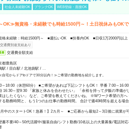
K
社会人未経験OK
ブランクOK
WEB登録・面接OK
～OK≫無資格・未経験でも時給1500円～！土日祝休みもOK
資格未経験：時給1500円～ ■週払いOK ■扶養内OK ■日収1万2000円以上
交通費別途支給あり
交通費全額支給
通費
京都豊島区
鴨駅
/
目白駅
/
北池袋駅
/
…
≪自宅からドアtoドアで30分以内！≫ご希望の勤務地を紹介します。
00～18:00（休憩60分） ■ご希望があれば下記シフトもOK！ 早番 7:00～16:00 遅
勤 16:30～翌9:30 「家族と休みを合わせたい」 「余裕を持って夕飯の準備
業はしたくない」 など、ご希望を教えてくださいね。 ※Wワーク希望の方へ
する勤務時間と、もう1つのお仕事の勤務時間。 合計で週40時間を超える場
8月中のスタートOK！急募！】2カ月～ ■ご応募から最短2～3日後に就業が
歴書不要
/
40～50代活躍中
/
服装自由
/
シフト勤務
/
10名以上の大量募集
/
電話対応
要