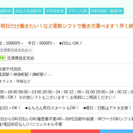
経験OK
社会人未経験OK
大学生歓迎
ブランクOK
WEB登録・面接OK
ら明日だけ働きたい！など柔軟シフトで働き方選べます！早く
給：10000円～ 半日：5000円～ ■日払いOK！
交通費別途支給あり
交通費規定支給
通費
京都千代田区
葉原駅
/
神保町駅
/
麹町駅
/
…
オフィス・学校など
:00～18:00 09:00～13:00 20:00～24：00 22：00～31:00 20:00～24：00 2
時間～OK！ その他シフトもございます！ お気軽にご相談ください！
短1日～OK！ ■もちろん即日スタートもOK！ ■曜日・日数はアナタ次第！
1日からOK
/
日払いOK
/
履歴書不要
/
40～50代活躍中
/
副業・WワークOK
/
シフト
集
/
電話対応なし
/
パソコンスキル不要