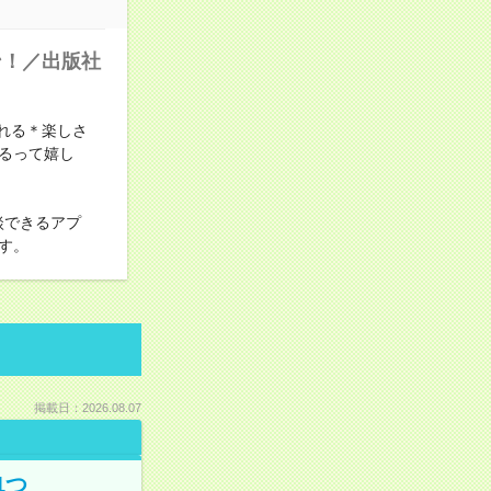
ン！／出版社
れる＊楽しさ
るって嬉し
談できるアプ
す。
掲載日：2026.08.07
1つ