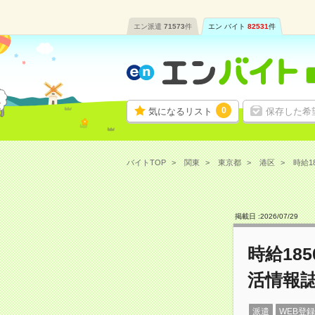
エン派遣
71573
件
エン バイト
82531
件
0
気になるリスト
保存した希
バイトTOP
関東
東京都
港区
時給1
掲載日 :
2026
/
07
/
29
時給18
活情報
派遣
WEB登