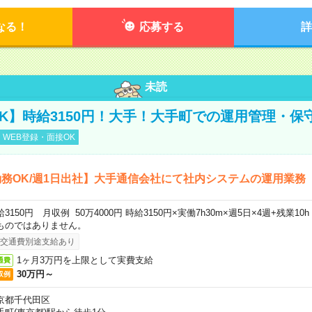
なる！
応募する
詳
未読
K】時給3150円！大手！大手町での運用管理・保
WEB登録・面接OK
務OK/週1日出社】大手通信会社にて社内システムの運用業務
給3150円 月収例 50万4000円 時給3150円×実働7h30m×週5日×4週+残業1
ものではありません。
交通費別途支給あり
1ヶ月3万円を上限として実費支給
通費
30万円～
収例
京都千代田区