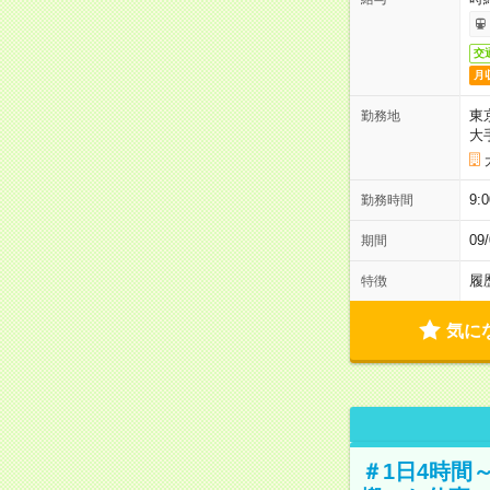
交
月
東
勤務地
大
9:
勤務時間
0
期間
履
特徴
気に
＃1日4時間