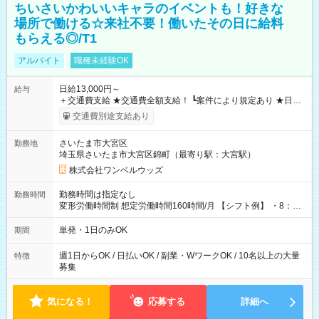
ちいさいかわいいキャラのイベントも！好きな
場所で働ける☆来社不要！働いたその日に給料
もらえる◎/T1
アルバイト
職種未経験OK
日給13,000円～
給与
＋交通費支給 ★交通費全額支給！ ┗案件により規定あり ★日払
いOK！（規定あり） ┗働いたその日に現金GET♪ お仕事後はコ
交通費別途支給あり
ンビニATMから 日払い分を引き落とせます！ 【試用期間】試
用期間なし
さいたま市大宮区
勤務地
埼玉県さいたま市大宮区錦町（最寄り駅：大宮駅）
株式会社ワンベルウッズ
勤務時間は指定なし
勤務時間
変形労働時間制 想定労働時間160時間/月 【シフト例】 ・8：00
～21：00
単発・1日のみOK
期間
週1日からOK / 日払いOK / 副業・WワークOK / 10名以上の大量
特徴
募集
気になる！
応募する
詳細へ