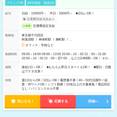
ブランクOK
WEB登録・面接OK
日給：10000円～ 半日：5000円～ ■日払いOK！
給与
交通費別途支給あり
交通費規定支給
交通費
東京都千代田区
勤務地
秋葉原駅
/
神保町駅
/
麹町駅
/
…
オフィス・学校など
09:00～18:00 09:00～13:00 20:00～24：00 22：00～31:00
勤務時間
20:00～24：00 22：00～翌7:00 …など1日4時間～OK！ その他
シフトもございます！ お気軽にご相談ください！
激短1日～OK！ ■もちろん即日スタートもOK！ ■曜日・日数
期間
はアナタ次第！
週1日からOK
/
日払いOK
/
履歴書不要
/
40～50代活躍中
/
副
特徴
業・WワークOK
/
シフト勤務
/
10名以上の大量募集
/
電話対応
なし
/
パソコンスキル不要
気になる！
応募する
詳細へ