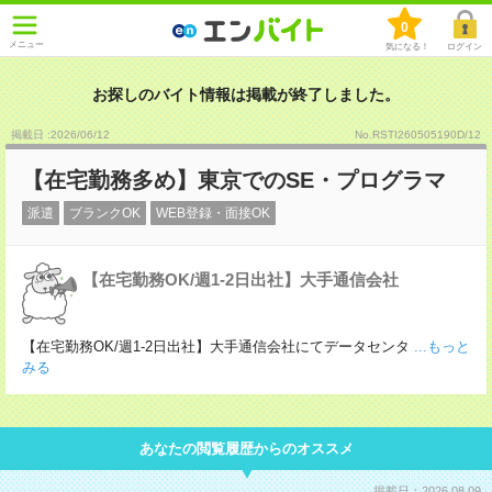
0
メニュー
気になる！
ログイン
お探しのバイト情報は掲載が終了しました。
掲載日 :2026
/
06
/
12
No.RSTI260505190D/12
【在宅勤務多め】東京でのSE・プログラマ
派遣
ブランクOK
WEB登録・面接OK
【在宅勤務OK/週1-2日出社】大手通信会社
【在宅勤務OK/週1-2日出社】大手通信会社にてデータセンタ
...もっと
みる
あなたの閲覧履歴からのオススメ
掲載日：2026.08.09