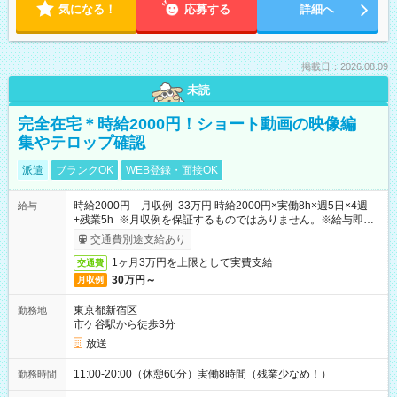
気になる！
応募する
詳細へ
掲載日：2026.08.09
未読
完全在宅＊時給2000円！ショート動画の映像編
集やテロップ確認
派遣
ブランクOK
WEB登録・面接OK
時給2000円 月収例 33万円 時給2000円×実働8h×週5日×4週
給与
+残業5h ※月収例を保証するものではありません。※給与即受
取りサービス利用可（利用条件有）
交通費別途支給あり
1ヶ月3万円を上限として実費支給
交通費
30万円～
月収例
東京都新宿区
勤務地
市ケ谷駅から徒歩3分
放送
11:00-20:00（休憩60分）実働8時間（残業少なめ！）
勤務時間