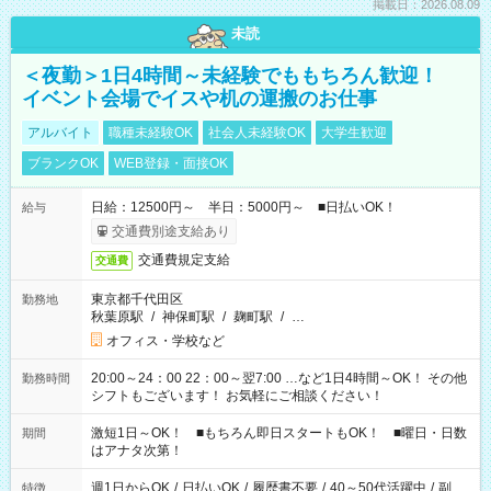
掲載日：2026.08.09
未読
＜夜勤＞1日4時間～未経験でももちろん歓迎！
イベント会場でイスや机の運搬のお仕事
アルバイト
職種未経験OK
社会人未経験OK
大学生歓迎
ブランクOK
WEB登録・面接OK
日給：12500円～ 半日：5000円～ ■日払いOK！
給与
交通費別途支給あり
交通費規定支給
交通費
東京都千代田区
勤務地
秋葉原駅
/
神保町駅
/
麹町駅
/
…
オフィス・学校など
20:00～24：00 22：00～翌7:00 …など1日4時間～OK！ その他
勤務時間
シフトもございます！ お気軽にご相談ください！
激短1日～OK！ ■もちろん即日スタートもOK！ ■曜日・日数
期間
はアナタ次第！
週1日からOK
/
日払いOK
/
履歴書不要
/
40～50代活躍中
/
副
特徴