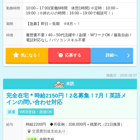
10:00～17:00(実働6時間 休憩1時間) ※定時：10:00～
勤務時間
19:00（※終わりの時間：16:00～19:00で相談可！）
【急募】即日～長期 ※8月～！
期間
履歴書不要
/
40～50代活躍中
/
副業・WワークOK
/
服装自由
/
特徴
電話対応なし
/
パソコンスキル不要
気になる！
応募する
詳細へ
掲載日：2026.08.07
未読
完全在宅＊時給2150円！2名募集！7月！英語メ
インの問い合わせ対応
派遣
WEB登録・面接OK
時給2200円 ◆月収例：338,000円＋残業代（21日換算）
給与
交通費別途支給あり
全額支給
交通費