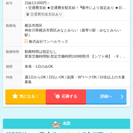
日給13,000円～
給与
＋交通費支給 ★交通費全額支給！ ┗案件により規定あり ★日払
いOK！（規定あり） ┗働いたその日に現金GET♪ お仕事後はコ
交通費別途支給あり
ンビニATMから 日払い分を引き落とせます！ 【試用期間】試
用期間なし
横浜市西区
勤務地
神奈川県横浜市西区みなとみらい（最寄り駅：みなとみらい
駅）
株式会社ワンベルウッズ
勤務時間は指定なし
勤務時間
変形労働時間制 想定労働時間160時間/月 【シフト例】 ・8：00
～21：00
単発・1日のみOK
期間
週1日からOK / 日払いOK / 副業・WワークOK / 10名以上の大量
特徴
募集
気になる！
応募する
詳細へ
未読