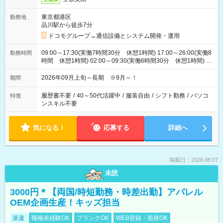
東京都港区
勤務地
品川駅から徒歩7分
ドコモグループ→通信設備とシステム開発・運用
09:00～17:30(実働7時間30分 休憩1時間) 17:00～26:00(実働8
勤務時間
時間 休憩1時間) 02:00～09:30(実働6時間30分 休憩1時間) ※
日勤は就業時間1/夜勤は就業時間2.3を連続で行って頂きます
2026年09月上旬～長期 ※9月～！
期間
履歴書不要
/
40～50代活躍中
/
服装自由
/
シフト勤務
/
パソコ
特徴
ンスキル不要
気になる！
応募する
詳細へ
掲載日：2026.08.07
未読
3000円＊【両国/時短勤務・時差出勤】アパレル
OEM企画生産！キッズ担当
派遣
職種未経験OK
ブランクOK
WEB登録・面接OK