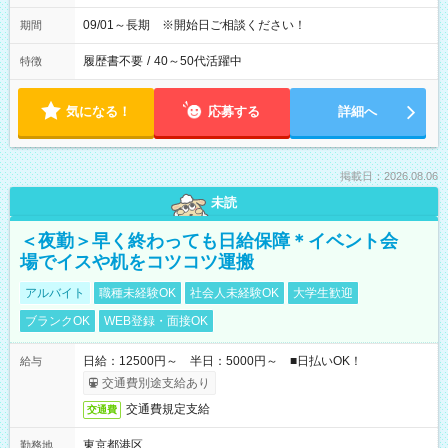
09/01～長期 ※開始日ご相談ください！
期間
履歴書不要
/
40～50代活躍中
特徴
気になる！
応募する
詳細へ
掲載日：2026.08.06
未読
＜夜勤＞早く終わっても日給保障＊イベント会
場でイスや机をコツコツ運搬
アルバイト
職種未経験OK
社会人未経験OK
大学生歓迎
ブランクOK
WEB登録・面接OK
日給：12500円～ 半日：5000円～ ■日払いOK！
給与
交通費別途支給あり
交通費規定支給
交通費
東京都港区
勤務地