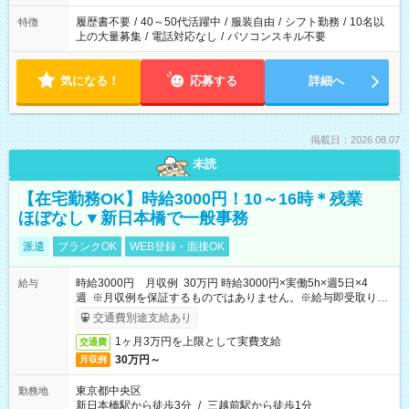
と、もう1つのお仕事の勤務時間。 合計で週40時間を超える場
合は応募できません。
履歴書不要
/
40～50代活躍中
/
服装自由
/
シフト勤務
/
10名以
特徴
上の大量募集
/
電話対応なし
/
パソコンスキル不要
気になる！
応募する
詳細へ
掲載日：2026.08.07
未読
【在宅勤務OK】時給3000円！10～16時＊残業
ほぼなし▼新日本橋で一般事務
派遣
ブランクOK
WEB登録・面接OK
時給3000円 月収例 30万円 時給3000円×実働5h×週5日×4
給与
週 ※月収例を保証するものではありません。※給与即受取りサ
ービス利用可（利用条件有）
交通費別途支給あり
1ヶ月3万円を上限として実費支給
交通費
30万円～
月収例
東京都中央区
勤務地
新日本橋駅から徒歩3分
/
三越前駅から徒歩1分