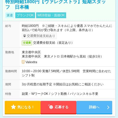
特別時給1800円【ヴァレクストラ】短期スタッ
フ 日本橋
派遣
ブランクOK
WEB登録・面接OK
時給1800円 ※ご経験・スキルにより優遇 スマホでかんたんに
給与
前払いで給与が受け取れます（※上限、条件あり）
交通費別途支給あり
交通費全額支給（規定あり）
交通費
東京都中央区
勤務地
東京都中央区 東京メトロ 日本橋駅から直結（徒歩1分）
Valextra
10:00～20:00 実働7.5時間／休憩1.5時間 営業時間に合わせた
勤務時間
シフト制
3か月程度の短期予定 ※開始日はお気軽にご相談ください
期間
副業・WワークOK
/
シフト勤務
/
パソコンスキル不要
特徴
気になる！
応募する
詳細へ