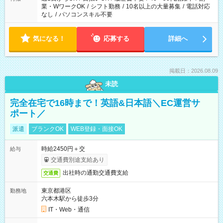
業・WワークOK
/
シフト勤務
/
10名以上の大量募集
/
電話対応
なし
/
パソコンスキル不要
気になる！
応募する
詳細へ
掲載日：2026.08.09
未読
完全在宅で16時まで！英語&日本語＼EC運営サ
ポート／
派遣
ブランクOK
WEB登録・面接OK
時給2450円＋交
給与
交通費別途支給あり
出社時の通勤交通費支給
交通費
東京都港区
勤務地
六本木駅から徒歩3分
IT・Web・通信