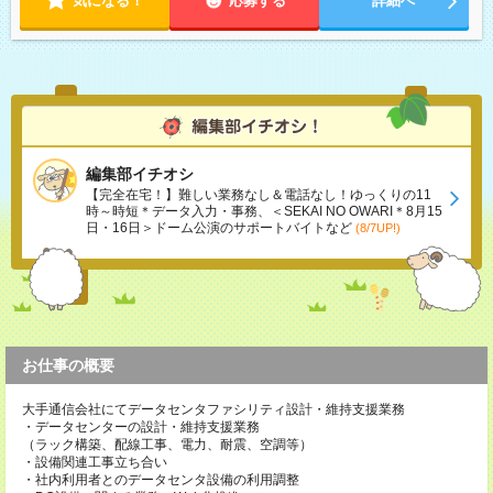
気になる！
応募する
詳細へ
編集部イチオシ
【完全在宅！】難しい業務なし＆電話なし！ゆっくりの11
時～時短＊データ入力・事務、＜SEKAI NO OWARI＊8月15
日・16日＞ドーム公演のサポートバイトなど
(8/7UP!)
お仕事の概要
大手通信会社にてデータセンタファシリティ設計・維持支援業務
・データセンターの設計・維持支援業務
（ラック構築、配線工事、電力、耐震、空調等）
・設備関連工事立ち合い
・社内利用者とのデータセンタ設備の利用調整