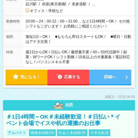
品川駅
/
赤坂(東京都)駅
/
表参道駅
/
…
オフィス・学校など
20:00～24：00 22：00～31:00 …など1日4時間～OK！ その他
勤務時間
シフトもございます！ お気軽にご相談ください！
激短1日～OK！ ■もちろん即日スタートもOK！ ■曜日・日数
期間
はアナタ次第！
週1日からOK
/
日払いOK
/
履歴書不要
/
40～50代活躍中
/
副
特徴
業・WワークOK
/
シフト勤務
/
10名以上の大量募集
/
電話対応
なし
/
パソコンスキル不要
気になる！
応募する
詳細へ
掲載日：2026.08.06
未読
＃1日4時間～OK＃未経験歓迎！＃日払い＊イ
ベント会場でイスや机の運搬のお仕事
アルバイト
職種未経験OK
社会人未経験OK
大学生歓迎