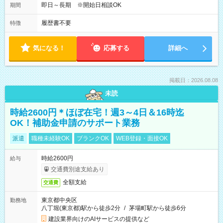
即日～長期 ※開始日相談OK
期間
履歴書不要
特徴
気になる！
応募する
詳細へ
掲載日：2026.08.08
未読
時給2600円＊ほぼ在宅！週3～4日＆16時迄
OK！補助金申請のサポート業務
派遣
職種未経験OK
ブランクOK
WEB登録・面接OK
時給2600円
給与
交通費別途支給あり
全額支給
交通費
東京都中央区
勤務地
八丁堀(東京都)駅から徒歩2分
/
茅場町駅から徒歩6分
建設業界向けのAIサービスの提供など