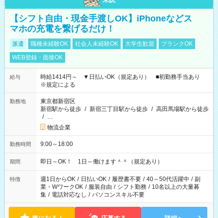
【シフト自由・現金手渡しOK】iPhoneなどス
マホの充電を繋げるだけ！
派遣
職種未経験OK
社会人未経験OK
大学生歓迎
ブランクOK
WEB登録・面接OK
時給1414円～ ▼日払いOK（規定あり） ■初勤務手当あり
給与
※規定による
東京都新宿区
勤務地
新宿駅から徒歩
/
新宿三丁目駅から徒歩
/
高田馬場駅から徒歩
/
…
物流企業
9:00～18:00
勤務時間
即日～OK！ 1日～働けます＾＾（規定あり）
期間
週1日からOK
/
日払いOK
/
履歴書不要
/
40～50代活躍中
/
副
特徴
業・WワークOK
/
服装自由
/
シフト勤務
/
10名以上の大量募
集
/
電話対応なし
/
パソコンスキル不要