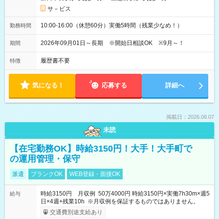
サ－ビス
10:00-16:00（休憩60分）実働5時間（残業少なめ！）
勤務時間
2026年09月01日～長期 ※開始日相談OK ※9月～！
期間
履歴書不要
特徴
気になる！
応募する
詳細へ
掲載日：2026.08.07
未読
【在宅勤務OK】時給3150円！大手！大手町で
の運用管理・保守
派遣
ブランクOK
WEB登録・面接OK
時給3150円 月収例 50万4000円 時給3150円×実働7h30m×週5
給与
日×4週+残業10h ※月収例を保証するものではありません。
交通費別途支給あり