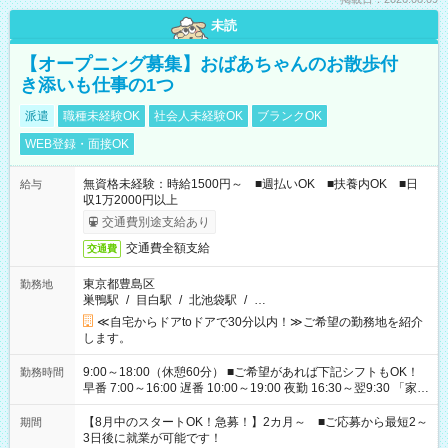
未読
【オープニング募集】おばあちゃんのお散歩付
き添いも仕事の1つ
派遣
職種未経験OK
社会人未経験OK
ブランクOK
WEB登録・面接OK
無資格未経験：時給1500円～ ■週払いOK ■扶養内OK ■日
給与
収1万2000円以上
交通費別途支給あり
交通費全額支給
交通費
東京都豊島区
勤務地
巣鴨駅
/
目白駅
/
北池袋駅
/
…
≪自宅からドアtoドアで30分以内！≫ご希望の勤務地を紹介
します。
9:00～18:00（休憩60分） ■ご希望があれば下記シフトもOK！
勤務時間
早番 7:00～16:00 遅番 10:00～19:00 夜勤 16:30～翌9:30 「家族
と休みを合わせたい」 「余裕を持って夕飯の準備がしたい」
「できれば残業はしたくない」 など、ご希望を教えてください
【8月中のスタートOK！急募！】2カ月～ ■ご応募から最短2～
期間
ね。 ※Wワーク希望の方へ 今ご覧のお仕事で希望する勤務時間
3日後に就業が可能です！