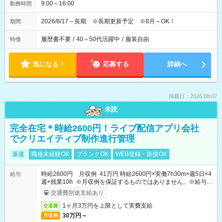
9:00～16:00
勤務時間
2026/8/17～長期 ※長期更新予定 ※8月～OK！
期間
履歴書不要
/
40～50代活躍中
/
服装自由
特徴
気になる！
応募する
詳細へ
掲載日：2026.08.07
未読
完全在宅＊時給2600円！ライブ配信アプリ会社
でクリエイティブ制作進行管理
派遣
職種未経験OK
ブランクOK
WEB登録・面接OK
時給2600円 月収例 41万円 時給2600円×実働7h30m×週5日×4
給与
週+残業10h ※月収例を保証するものではありません。※給与即
受取りサービス利用可（利用条件有）
交通費別途支給あり
1ヶ月3万円を上限として実費支給
交通費
30万円～
月収例