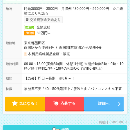
時給3000円～3500円 月収例 480,000円～560,000円 ☆ご経
給与
験により相談☆
交通費別途支給あり
全額支給
交通費
30万円～
月収例
東京都墨田区
勤務地
両国駅から徒歩8分
/
両国(都営線)駅から徒歩4分
衣料用繊維製品企画・販売
09:00～18:00(実働8時間 休憩1時間) ※開始時刻8時・9時・10
勤務時間
時／終了時刻17時・18時の相談OK（実働6H以上）
【急募】即日～長期 ※8月～！
期間
履歴書不要
/
40～50代活躍中
/
服装自由
/
パソコンスキル不要
特徴
気になる！
応募する
詳細へ
掲載日：2026.08.07
未読