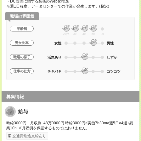
・DC設備に関する業務のWeb化推進
※週1日程度、データセンターでの作業が発生します。(藤沢)
職場の雰囲気
年齢層
20代
30
40
50
60
男女比率
女性
男性
職場の様子
活気あり
しずか
仕事の仕方
テキパキ
コツコツ
募集情報
給与
時給3000円 月収例 48万0000円 時給3000円×実働7h30m×週5日×4週+残
業10h ※月収例を保証するものではありません。
交通費別途支給あり