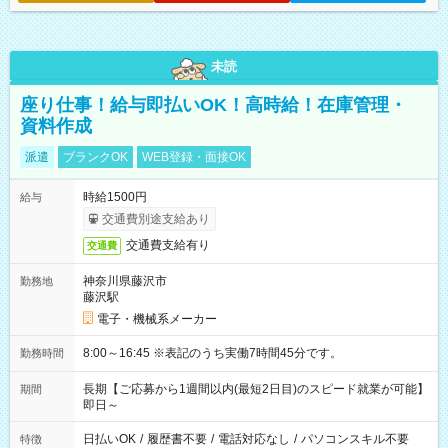
未読
座り仕事！給与即払いOK！高時給！在庫管理・
資料作成
派遣
ブランクOK
WEB登録・面接OK
時給1500円
給与
交通費別途支給あり
交通費支給有り
交通費
神奈川県藤沢市
勤務地
藤沢駅
電子・機械系メーカー
8:00～16:45 ※表記のうち実働7時間45分です。
勤務時間
長期【ご応募から1週間以内(最短2日目)のスピード就業が可能】
期間
即日～
日払いOK
/
履歴書不要
/
電話対応なし
/
パソコンスキル不要
特徴