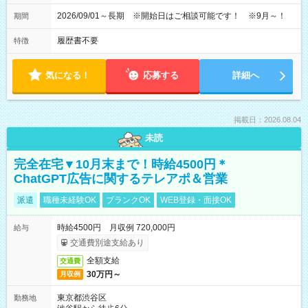
2026/09/01～長期 ※開始日はご相談可能です！ ※9月～！
期間
履歴書不要
特徴
気になる！
応募する
詳細へ
掲載日：2026.08.04
未読
完全在宅▼10月末まで！時給4500円＊
ChatGPT広告に関するテレアポ＆営業
派遣
職種未経験OK
ブランクOK
WEB登録・面接OK
時給4500円 月収例 720,000円
給与
交通費別途支給あり
全額支給
交通費
30万円～
月収例
東京都渋谷区
勤務地