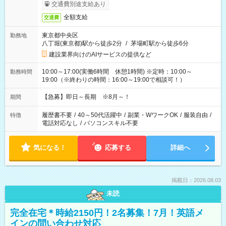
交通費別途支給あり
全額支給
交通費
東京都中央区
勤務地
八丁堀(東京都)駅から徒歩2分
/
茅場町駅から徒歩6分
建設業界向けのAIサービスの提供など
10:00～17:00(実働6時間 休憩1時間) ※定時：10:00～
勤務時間
19:00（※終わりの時間：16:00～19:00で相談可！）
【急募】即日～長期 ※8月～！
期間
履歴書不要
/
40～50代活躍中
/
副業・WワークOK
/
服装自由
/
特徴
電話対応なし
/
パソコンスキル不要
気になる！
応募する
詳細へ
掲載日：2026.08.03
未読
完全在宅＊時給2150円！2名募集！7月！英語メ
インの問い合わせ対応