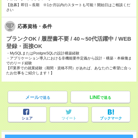
【急募】即日～長期 ※1か月以内のスタートも可能！開始日はご相談くだ
さい
応募資格・条件
ブランクOK / 履歴書不要 / 40～50代活躍中 / WEB
登録・面接OK
・MySQLまたはPostgreSQLの設計構築経験
・アプリケーション導入における非機能要件定義から設計・構築・本稼働ま
でのリード経験
【IT業界での就業経験（期間・資格不問）があれば、あなたのご希望に合っ
たお仕事をご紹介します！】
メール
LINE
で送る
で送る
シェア
ツイート
ブックマーク