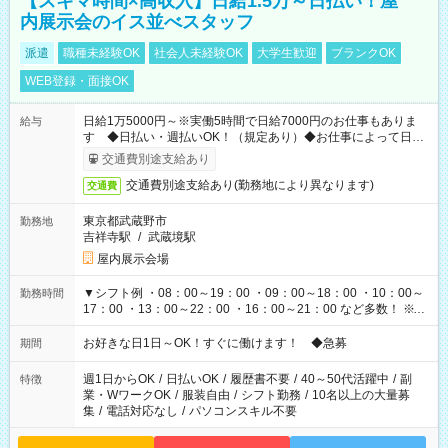
【スキマ時間×高収入】日給1.5万～日払い！屋
内展示会のイス並べスタッフ
派遣
職種未経験OK
社会人未経験OK
大学生歓迎
ブランクOK
WEB登録・面接OK
日給1万5000円～※実働5時間で日給7000円のお仕事もありま
給与
す ◆日払い・週払いOK！（規定あり）◆お仕事によって日給
も異なります
交通費別途支給あり
交通費別途支給あり(勤務地により異なります)
交通費
東京都武蔵野市
勤務地
吉祥寺駅
/
武蔵境駅
屋内展示会場
▼シフト例 ・08：00～19：00 ・09：00～18：00 ・10：00～
勤務時間
17：00 ・13：00～22：00 ・16：00～21：00 など多数！ ※お
仕事により勤務時間が異なります
お好きな日1日～OK！すぐに働けます！ ◆急募
期間
週1日からOK
/
日払いOK
/
履歴書不要
/
40～50代活躍中
/
副
特徴
業・WワークOK
/
服装自由
/
シフト勤務
/
10名以上の大量募
集
/
電話対応なし
/
パソコンスキル不要