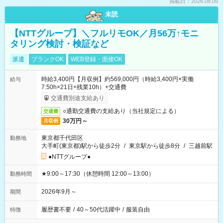
掲載日：2026.08.05
未読
【NTTグループ】＼フルリモOK／月56万↑モニ
タリング検討・検証など
派遣
ブランクOK
WEB登録・面接OK
時給3,400円【月収例】約569,000円（時給3,400円×実働
給与
7.50h×21日+残業10h）+交通費
交通費別途支給あり
○通勤交通費の支給あり（当社規定による）
交通費
30万円～
月収例
東京都千代田区
勤務地
大手町(東京都)駅から徒歩2分
/
東京駅から徒歩8分
/
三越前駅
●NTTグループ●
★9:00～17:30（休憩時間 12:00～13:00）
勤務時間
2026年9月～
期間
履歴書不要
/
40～50代活躍中
/
服装自由
特徴