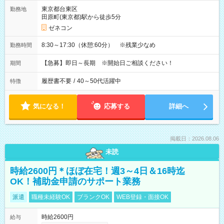
東京都台東区
勤務地
田原町(東京都)駅から徒歩5分
ゼネコン
8:30～17:30（休憩:60分） ※残業少なめ
勤務時間
【急募】即日～長期 ※開始日ご相談ください！
期間
履歴書不要
/
40～50代活躍中
特徴
気になる！
応募する
詳細へ
掲載日：2026.08.06
未読
時給2600円＊ほぼ在宅！週3～4日＆16時迄
OK！補助金申請のサポート業務
派遣
職種未経験OK
ブランクOK
WEB登録・面接OK
時給2600円
給与