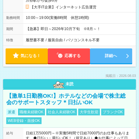
渋谷駅から徒歩6分
【大手IT企業】インターネット広告運営
10:00～19:00(実働8時間 休憩1時間)
勤務時間
【急募】即日～2026年10月下旬 ※8月～！
期間
履歴書不要
/
服装自由
/
パソコンスキル不要
特徴
気になる！
応募する
詳細へ
掲載日：2026.08.03
未読
【激単1日勤務OK!】ホテルなどの会場で株主総
会のサポートスタッフ＊日払いOK
派遣
職種未経験OK
社会人未経験OK
大学生歓迎
ブランクOK
WEB登録・面接OK
日給1万5000円～※実働5時間で日給7000円のお仕事もありま
給与
す ◆日払い・週払いOK！（規定あり）◆お仕事によって日給