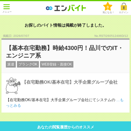
0
メニュー
気になる！
ログイン
お探しのバイト情報は掲載が終了しました。
掲載日 :2026
/
07
/
07
No.RSTI260512496D/12
【基本在宅勤務】時給4300円！品川でのIT・
エンジニア系
派遣
ブランクOK
WEB登録・面接OK
【在宅勤務OK/基本在宅】大手企業グループ会社
【在宅勤務OK/基本在宅】大手企業グループ会社にてシステムの
...も
っとみる
あなたの閲覧履歴からのオススメ