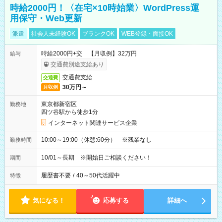
時給2000円！〈在宅×10時始業〉WordPress運
用保守・Web更新
派遣
社会人未経験OK
ブランクOK
WEB登録・面接OK
時給2000円+交 【月収例】32万円
給与
交通費別途支給あり
交通費支給
交通費
30万円～
月収例
東京都新宿区
勤務地
四ツ谷駅から徒歩1分
インターネット関連サービス企業
10:00～19:00（休憩:60分） ※残業なし
勤務時間
10/01～長期 ※開始日ご相談ください！
期間
履歴書不要
/
40～50代活躍中
特徴
気になる！
応募する
詳細へ