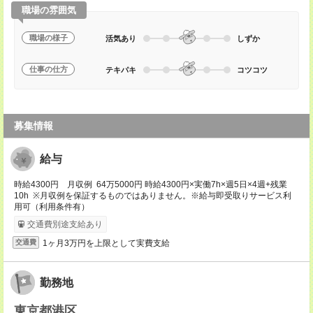
職場の雰囲気
職場の様子
活気あり
しずか
仕事の仕方
テキパキ
コツコツ
募集情報
給与
時給4300円 月収例 64万5000円 時給4300円×実働7h×週5日×4週+残業
10h ※月収例を保証するものではありません。※給与即受取りサービス利
用可（利用条件有）
交通費別途支給あり
1ヶ月3万円を上限として実費支給
交通費
勤務地
東京都港区