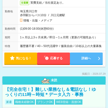
実費支給／当社規定あり。
交通費
埼玉県川口市
勤務地
赤羽駅からバス10分
/
川口元郷駅
情報・出版・メディア
(1)09:00-18:00(休憩60分)
勤務時間
1ヶ月以上3ヶ月未満／即日～1ヵ月間（更新の可能性あり）
期間
履歴書不要
/
40～50代活躍中
/
服装自由
/
10名以上の大量募集
特徴
気になる！
応募する
詳細へ
掲載日：2026.07.29
未読
【完全在宅！】難しい業務なし＆電話なし！ゆ
っくりの11時～時短＊データ入力・事務
派遣
職種未経験OK
ブランクOK
WEB登録・面接OK