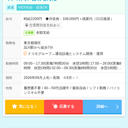
派遣
WEB登録・面接OK
時給2200円 ◆月収例：338,000円＋残業代（21日換算）
給与
交通費別途支給あり
全額支給
交通費
東京都港区
勤務地
品川駅から徒歩7分
ドコモグループ→通信設備とシステム開発・運用
09:00～17:30(実働7時間30分 休憩1時間) 17:00～26:00(実働8
勤務時間
時間 休憩1時間) 02:00～09:30(実働6時間30分 休憩1時間) ※
日勤は就業時間1/夜勤は就業時間2.3を連続で行って頂きます
2026年09月上旬～長期 ※9月～！
期間
履歴書不要
/
40～50代活躍中
/
服装自由
/
シフト勤務
/
パソコ
特徴
ンスキル不要
気になる！
応募する
詳細へ