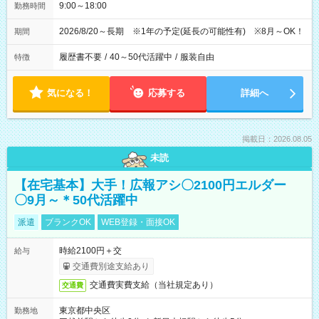
9:00～18:00
勤務時間
2026/8/20～長期 ※1年の予定(延長の可能性有) ※8月～OK！
期間
履歴書不要
/
40～50代活躍中
/
服装自由
特徴
気になる！
応募する
詳細へ
掲載日：2026.08.05
未読
【在宅基本】大手！広報アシ〇2100円エルダー
〇9月～＊50代活躍中
派遣
ブランクOK
WEB登録・面接OK
時給2100円＋交
給与
交通費別途支給あり
交通費実費支給（当社規定あり）
交通費
東京都中央区
勤務地