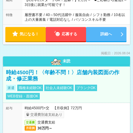
【8月中のスタートOK！急募！】2カ月～ ■ご応募から最短2～
期間
ね。 ※Wワーク希望の方へ 今ご覧のお仕事で希望する勤務時間
3日後に就業が可能です！
と、もう1つのお仕事の勤務時間。 合計で週40時間を超える場
合は応募できません。
履歴書不要
/
40～50代活躍中
/
服装自由
/
シフト勤務
/
10名以
特徴
上の大量募集
/
電話対応なし
/
パソコンスキル不要
気になる！
応募する
詳細へ
掲載日：2026.08.04
未読
時給4500円！〈年齢不問！〉店舗内装図面の作
成・修正業務
派遣
職種未経験OK
社会人未経験OK
ブランクOK
WEB登録・面接OK
時給4500円+交 【月収例】72万円
給与
交通費別途支給あり
交通費支給
交通費
30万円～
月収例