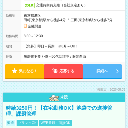
交通費実費支給（当社規定あり）
交通費
東京都港区
勤務地
田町(東京都)駅から徒歩4分
/
三田(東京都)駅から徒歩7分
金融関連
8:30～12:30
勤務時間
【急募】即日～長期 ※8月～OK！
期間
履歴書不要
/
40～50代活躍中
/
服装自由
特徴
気になる！
応募する
詳細へ
掲載日：2026.08.03
未読
時給3250円！【在宅勤務OK】池袋での進捗管
理、課題管理
派遣
ブランクOK
WEB登録・面接OK