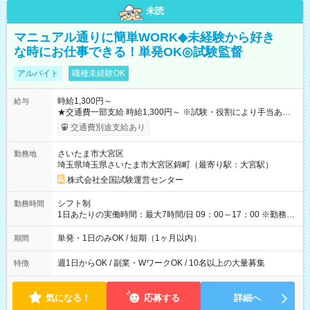
未読
マニュアル通りに簡単WORK◆未経験から好き
な時にお仕事できる！単発OK◎試験監督
アルバイト
職種未経験OK
時給1,300円～
給与
★交通費一部支給 時給1,300円～ ※試験・役割により手当あり
※勤務回数により昇給あり 【即給（前払い）オプションあ
交通費別途支給あり
り！】 希望される場合、勤務から1週間ほどで給与の一部を受け
取れます。 ※手数料418円がかかります。 【過去試験日の収入
さいたま市大宮区
勤務地
例】 ・河合塾模擬試験 8:30～17:30（休憩1時間） 時給1,300円
埼玉県埼玉県さいたま市大宮区錦町（最寄り駅：大宮駅）
×8時間＝日収10,400円＋交通費 ※当日の役割により時給＋100
円の場合あり ・国家試験 7:00～13:30（休憩なし） 時給1,300
株式会社全国試験運営センター
円（役割手当＋100円）×6時間＝日収8,400円＋交通費 【試用期
間】試用期間なし
シフト制
勤務時間
1日あたりの実働時間：最大7時間/日 09：00～17：00 ※勤務時
間は 試験により異なります。
単発・1日のみOK / 短期（1ヶ月以内）
期間
週1日からOK / 副業・WワークOK / 10名以上の大量募集
特徴
気になる！
応募する
詳細へ