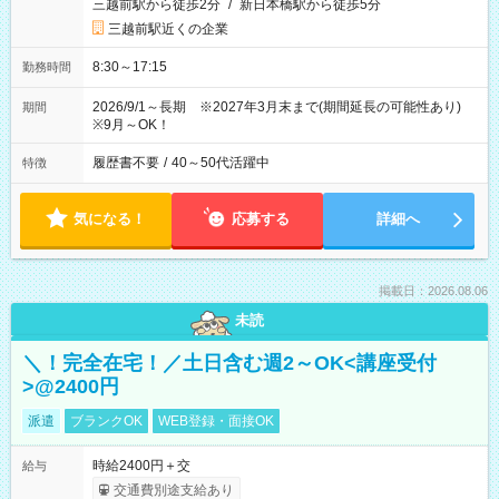
三越前駅から徒歩2分
/
新日本橋駅から徒歩5分
三越前駅近くの企業
8:30～17:15
勤務時間
2026/9/1～長期 ※2027年3月末まで(期間延長の可能性あり)
期間
※9月～OK！
履歴書不要
/
40～50代活躍中
特徴
気になる！
応募する
詳細へ
掲載日：2026.08.06
未読
＼！完全在宅！／土日含む週2～OK<講座受付
>@2400円
派遣
ブランクOK
WEB登録・面接OK
時給2400円＋交
給与
交通費別途支給あり