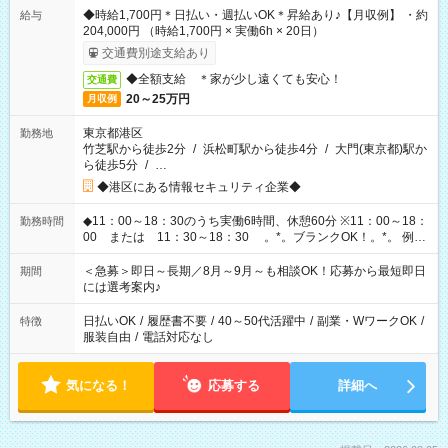
◆時給1,700円＊日払い・週払いOK＊昇給あり♪【月収例】 ・約
給与
204,000円 （時給1,700円 × 実働6h × 20日）
交通費別途支給あり
◆全額支給 ＊家が少し遠くても安心！
交通費
20～25万円
月収例
東京都港区
勤務地
竹芝駅から徒歩2分
/
浜松町駅から徒歩4分
/
大門(東京都)駅か
ら徒歩5分
/
…
◆港区にある情報セキュリティ企業◆
◆11：00～18：30のうち実働6時間、休憩60分 ※11：00～18：
勤務時間
00 または 11：30～18：30 。*。ブランクOK！。*。 例え
ば前職が、 在宅/財団法人/事務/コールセンター/受付/販売/カフェ
スタッフ スイーツ販売/ホテルフロント/化粧品販売/など 様々な
＜急募＞即日～長期／8月～9月～も相談OK！応募から最短即日
期間
業界から入社して活躍されています♪
には選考案内♪
日払いOK
/
履歴書不要
/
40～50代活躍中
/
副業・WワークOK
/
特徴
服装自由
/
電話対応なし
気になる！
応募する
詳細へ