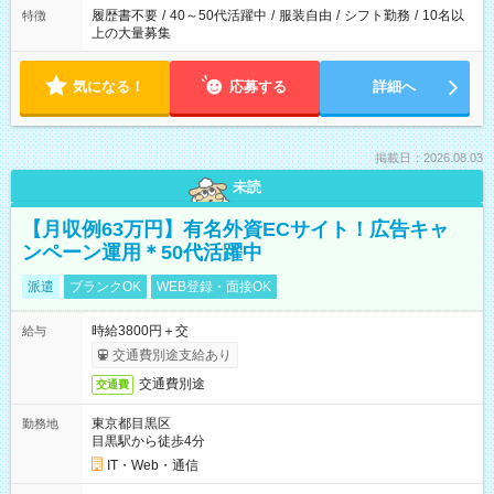
履歴書不要
/
40～50代活躍中
/
服装自由
/
シフト勤務
/
10名以
特徴
上の大量募集
気になる！
応募する
詳細へ
掲載日：2026.08.03
未読
【月収例63万円】有名外資ECサイト！広告キャ
ンペーン運用＊50代活躍中
派遣
ブランクOK
WEB登録・面接OK
時給3800円＋交
給与
交通費別途支給あり
交通費別途
交通費
東京都目黒区
勤務地
目黒駅から徒歩4分
IT・Web・通信