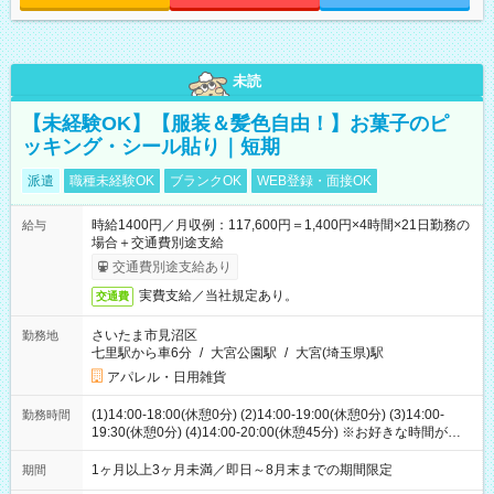
未読
【未経験OK】【服装＆髪色自由！】お菓子のピ
ッキング・シール貼り｜短期
派遣
職種未経験OK
ブランクOK
WEB登録・面接OK
時給1400円／月収例：117,600円＝1,400円×4時間×21日勤務の
給与
場合＋交通費別途支給
交通費別途支給あり
実費支給／当社規定あり。
交通費
さいたま市見沼区
勤務地
七里駅から車6分
/
大宮公園駅
/
大宮(埼玉県)駅
アパレル・日用雑貨
(1)14:00-18:00(休憩0分) (2)14:00-19:00(休憩0分) (3)14:00-
勤務時間
19:30(休憩0分) (4)14:00-20:00(休憩45分) ※お好きな時間が選べ
ます
1ヶ月以上3ヶ月未満／即日～8月末までの期間限定
期間