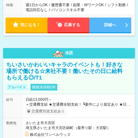
週1日からOK
/
履歴書不要
/
副業・WワークOK
/
シフト勤務
/
特徴
電話対応なし
/
パソコンスキル不要
気になる！
応募する
詳細へ
未読
ちいさいかわいいキャラのイベントも！好きな
場所で働ける☆来社不要！働いたその日に給料
もらえる◎/T1
アルバイト
職種未経験OK
日給13,000円～
給与
＋交通費支給 ★交通費全額支給！ ┗案件により規定あり ★日払
いOK！（規定あり） ┗働いたその日に現金GET♪ お仕事後はコ
交通費別途支給あり
ンビニATMから 日払い分を引き落とせます！ 【試用期間】試
用期間なし
さいたま市大宮区
勤務地
埼玉県さいたま市大宮区錦町（最寄り駅：大宮駅）
株式会社ワンベルウッズ