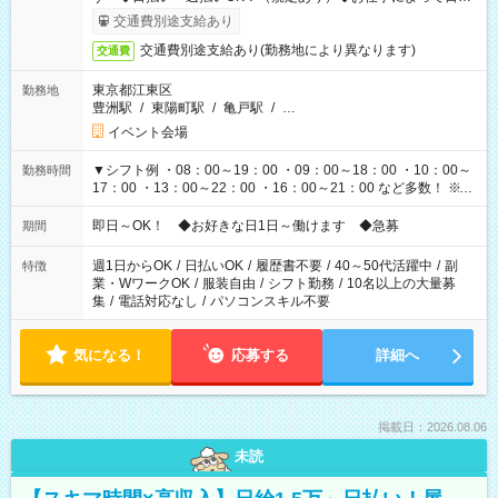
も異なります
交通費別途支給あり
交通費別途支給あり(勤務地により異なります)
交通費
東京都江東区
勤務地
豊洲駅
/
東陽町駅
/
亀戸駅
/
…
イベント会場
▼シフト例 ・08：00～19：00 ・09：00～18：00 ・10：00～
勤務時間
17：00 ・13：00～22：00 ・16：00～21：00 など多数！ ※お
仕事により勤務時間が異なります
即日～OK！ ◆お好きな日1日～働けます ◆急募
期間
週1日からOK
/
日払いOK
/
履歴書不要
/
40～50代活躍中
/
副
特徴
業・WワークOK
/
服装自由
/
シフト勤務
/
10名以上の大量募
集
/
電話対応なし
/
パソコンスキル不要
気になる！
応募する
詳細へ
掲載日：2026.08.06
未読