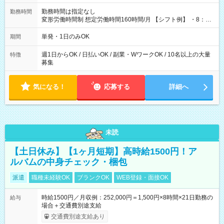
勤務時間は指定なし
勤務時間
変形労働時間制 想定労働時間160時間/月 【シフト例】 ・8：00
～21：00
単発・1日のみOK
期間
週1日からOK / 日払いOK / 副業・WワークOK / 10名以上の大量
特徴
募集
気になる！
応募する
詳細へ
未読
【土日休み】【1ヶ月短期】高時給1500円！ア
ルバムの中身チェック・梱包
派遣
職種未経験OK
ブランクOK
WEB登録・面接OK
時給1500円／月収例：252,000円＝1,500円×8時間×21日勤務の
給与
場合＋交通費別途支給
交通費別途支給あり