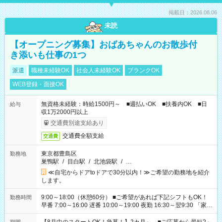
掲載日：2026.08.06
未読
【オープニング募集】おばあちゃんのお散歩付
き添いも仕事の1つ
派遣
職種未経験OK
社会人未経験OK
ブランクOK
WEB登録・面接OK
無資格未経験：時給1500円～ ■週払いOK ■扶養内OK ■日
給与
収1万2000円以上
交通費別途支給あり
交通費全額支給
交通費
東京都豊島区
勤務地
巣鴨駅
/
目白駅
/
北池袋駅
/
…
≪自宅からドアtoドアで30分以内！≫ご希望の勤務地を紹介
します。
9:00～18:00（休憩60分） ■ご希望があれば下記シフトもOK！
勤務時間
早番 7:00～16:00 遅番 10:00～19:00 夜勤 16:30～翌9:30 「家族
と休みを合わせたい」 「余裕を持って夕飯の準備がしたい」
「できれば残業はしたくない」 など、ご希望を教えてください