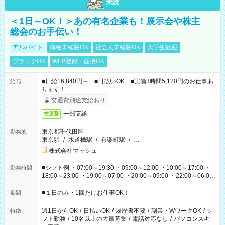
未読
＜1日～OK！＞あの有名企業も！展示会や株主
総会のお手伝い！
アルバイト
職種未経験OK
社会人未経験OK
大学生歓迎
ブランクOK
WEB登録・面接OK
■日給16,840円～ ■日払いOK ■実働3時間5,120円のお仕事あ
給与
ります！
交通費別途支給あり
一部支給
交通費
東京都千代田区
勤務地
東京駅
/
水道橋駅
/
有楽町駅
/
…
株式会社マッシュ
■シフト例 ・07:00～19:30 ・09:00～12:00 ・10:00～17:00 ・
勤務時間
18:00～23:00 ・19:00～07:00 ・20:00～09:00 ・22:00～06:00
etc ★最短で3時間で5,120円のお仕事から 15時間で2万円近く稼
げるお仕事も！ ご希望のお時間に合わせてご紹介！ ※シフトは
■１日のみ・1回だけお仕事OK！
期間
現場によって異なります。 ※勿論、休憩時間はあるのでご安心
ください！
週1日からOK
/
日払いOK
/
履歴書不要
/
副業・WワークOK
/
シ
特徴
フト勤務
/
10名以上の大量募集
/
電話対応なし
/
パソコンスキ