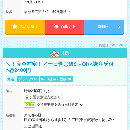
※9月～OK！
履歴書不要
/
40～50代活躍中
特徴
気になる！
応募する
詳細へ
掲載日：2026.08.06
未読
＼！完全在宅！／土日含む週2～OK<講座受付
>@2400円
派遣
ブランクOK
WEB登録・面接OK
時給2400円＋交
給与
交通費別途支給あり
交通費実費支給（当社規定あり）
交通費
東京都港区
勤務地
田町(東京都)駅から徒歩4分
/
三田(東京都)駅から徒歩7分
金融関連