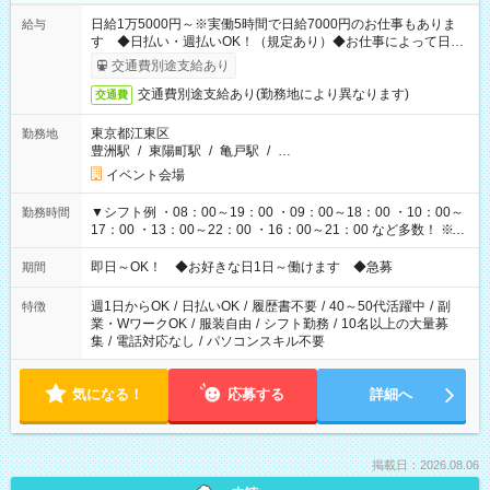
日給1万5000円～※実働5時間で日給7000円のお仕事もありま
給与
す ◆日払い・週払いOK！（規定あり）◆お仕事によって日給
も異なります
交通費別途支給あり
交通費別途支給あり(勤務地により異なります)
交通費
東京都江東区
勤務地
豊洲駅
/
東陽町駅
/
亀戸駅
/
…
イベント会場
▼シフト例 ・08：00～19：00 ・09：00～18：00 ・10：00～
勤務時間
17：00 ・13：00～22：00 ・16：00～21：00 など多数！ ※お
仕事により勤務時間が異なります
即日～OK！ ◆お好きな日1日～働けます ◆急募
期間
週1日からOK
/
日払いOK
/
履歴書不要
/
40～50代活躍中
/
副
特徴
業・WワークOK
/
服装自由
/
シフト勤務
/
10名以上の大量募
集
/
電話対応なし
/
パソコンスキル不要
気になる！
応募する
詳細へ
掲載日：2026.08.06