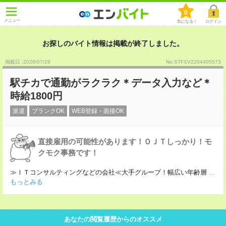
0
メニュー
気になる！
ログイン
お探しのバイト情報は掲載が終了しました。
掲載日 :2026
/
07
/
29
No.STFSV2204405573
駅チカで通勤がラクラク＊データ入力など＊
時給1800円
派遣
ブランクOK
WEB登録・面接OK
直接雇用の可能性があります！ＯＪＴしっかり！モ
クモク事務です！
≫ＩＴコンサルティングなどの会社≪大手グループ！幅広い年齢層
...
もっとみる
あなたの閲覧履歴からのオススメ