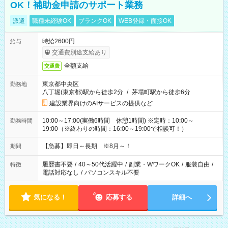
OK！補助金申請のサポート業務
派遣
職種未経験OK
ブランクOK
WEB登録・面接OK
時給2600円
給与
交通費別途支給あり
全額支給
交通費
東京都中央区
勤務地
八丁堀(東京都)駅から徒歩2分
/
茅場町駅から徒歩6分
建設業界向けのAIサービスの提供など
10:00～17:00(実働6時間 休憩1時間) ※定時：10:00～
勤務時間
19:00（※終わりの時間：16:00～19:00で相談可！）
【急募】即日～長期 ※8月～！
期間
履歴書不要
/
40～50代活躍中
/
副業・WワークOK
/
服装自由
/
特徴
電話対応なし
/
パソコンスキル不要
気になる！
応募する
詳細へ