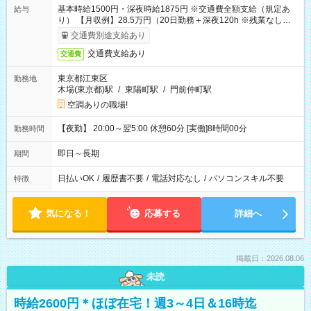
基本時給1500円・深夜時給1875円 ※交通費全額支給（規定あ
給与
り） 【月収例】28.5万円（20日勤務＋深夜120h ※残業なしの場
合）
交通費別途支給あり
交通費支給あり
交通費
東京都江東区
勤務地
木場(東京都)駅
/
東陽町駅
/
門前仲町駅
空調ありの職場!
【夜勤】 20:00～翌5:00 休憩60分 [実働]8時間00分
勤務時間
即日～長期
期間
日払いOK
/
履歴書不要
/
電話対応なし
/
パソコンスキル不要
特徴
気になる！
応募する
詳細へ
掲載日：2026.08.06
未読
時給2600円＊ほぼ在宅！週3～4日＆16時迄