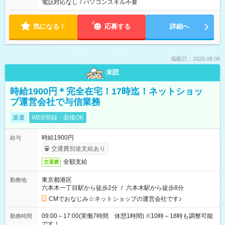
電話対応なし
/
パソコンスキル不要
気になる！
応募する
詳細へ
掲載日：2026.08.06
未読
時給1900円＊完全在宅！17時迄！ネットショッ
プ運営会社で与信業務
派遣
WEB登録・面接OK
時給1900円
給与
交通費別途支給あり
全額支給
交通費
東京都港区
勤務地
六本木一丁目駅から徒歩2分
/
六本木駅から徒歩8分
CMでおなじみ☆ネットショップの運営会社です♪
09:00～17:00(実働7時間 休憩1時間) ※10時～18時も調整可能
勤務時間
です！