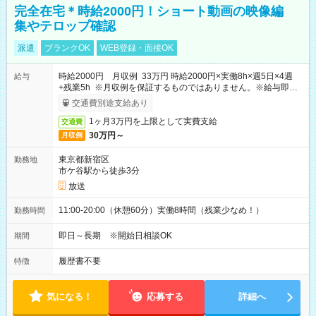
完全在宅＊時給2000円！ショート動画の映像編
集やテロップ確認
派遣
ブランクOK
WEB登録・面接OK
時給2000円 月収例 33万円 時給2000円×実働8h×週5日×4週
給与
+残業5h ※月収例を保証するものではありません。※給与即受
取りサービス利用可（利用条件有）
交通費別途支給あり
1ヶ月3万円を上限として実費支給
交通費
30万円～
月収例
東京都新宿区
勤務地
市ケ谷駅から徒歩3分
放送
11:00-20:00（休憩60分）実働8時間（残業少なめ！）
勤務時間
即日～長期 ※開始日相談OK
期間
履歴書不要
特徴
気になる！
応募する
詳細へ