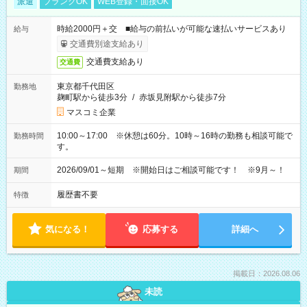
派遣
ブランクOK
WEB登録・面接OK
時給2000円＋交 ■給与の前払いが可能な速払いサービスあり
給与
交通費別途支給あり
交通費支給あり
交通費
東京都千代田区
勤務地
麹町駅から徒歩3分
/
赤坂見附駅から徒歩7分
マスコミ企業
10:00～17:00 ※休憩は60分。10時～16時の勤務も相談可能で
勤務時間
す。
2026/09/01～短期 ※開始日はご相談可能です！ ※9月～！
期間
履歴書不要
特徴
気になる！
応募する
詳細へ
掲載日：2026.08.06
未読