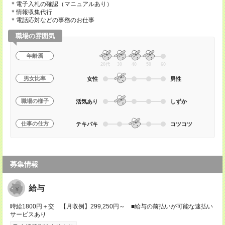
＊電子入札の確認（マニュアルあり）
＊情報収集代行
＊電話応対などの事務のお仕事
職場の雰囲気
年齢層
20代
30
40
50
60
男女比率
女性
男性
職場の様子
活気あり
しずか
仕事の仕方
テキパキ
コツコツ
募集情報
給与
時給1800円＋交 【月収例】299,250円～ ■給与の前払いが可能な速払い
サービスあり