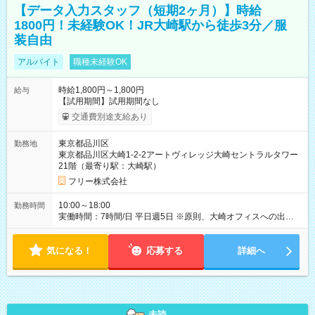
【データ入力スタッフ（短期2ヶ月）】時給
1800円！未経験OK！JR大崎駅から徒歩3分／服
装自由
アルバイト
職種未経験OK
時給1,800円～1,800円
給与
【試用期間】試用期間なし
交通費別途支給あり
東京都品川区
勤務地
東京都品川区大崎1-2-2アートヴィレッジ大崎セントラルタワー
21階（最寄り駅：大崎駅）
フリー株式会社
10:00～18:00
勤務時間
実働時間：7時間/日 平日週5日 ※原則、大崎オフィスへの出社勤
務となります。 【注意事項】 ※短期アルバイト（2026年10月
19日～2026年12月18日まで）の募集です
気になる！
応募する
詳細へ
未読