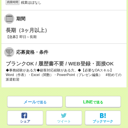
残業ほぼなし
残業時間
期間
長期（3ヶ月以上）
【急募】即日～長期
応募資格・条件
ブランクOK / 履歴書不要 / WEB登録・面接OK
◆事務経験がある方◆顧客対応経験がある方。◆【必要なOAスキル】
Word（作表）・Excel（関数）・PowerPoint（プレゼン編集） #初めての
派遣歓迎
メール
LINE
で送る
で送る
シェア
ツイート
ブックマーク