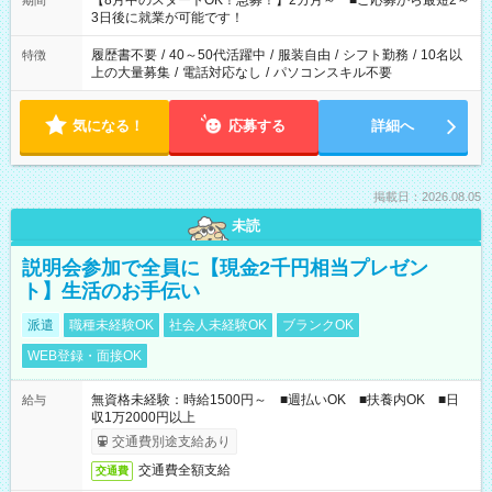
【8月中のスタートOK！急募！】2カ月～ ■ご応募から最短2～
期間
ね。 ※Wワーク希望の方へ 今ご覧のお仕事で希望する勤務時間
3日後に就業が可能です！
と、もう1つのお仕事の勤務時間。 合計で週40時間を超える場
合は応募できません。
履歴書不要
/
40～50代活躍中
/
服装自由
/
シフト勤務
/
10名以
特徴
上の大量募集
/
電話対応なし
/
パソコンスキル不要
気になる！
応募する
詳細へ
掲載日：2026.08.05
未読
説明会参加で全員に【現金2千円相当プレゼン
ト】生活のお手伝い
派遣
職種未経験OK
社会人未経験OK
ブランクOK
WEB登録・面接OK
無資格未経験：時給1500円～ ■週払いOK ■扶養内OK ■日
給与
収1万2000円以上
交通費別途支給あり
交通費全額支給
交通費