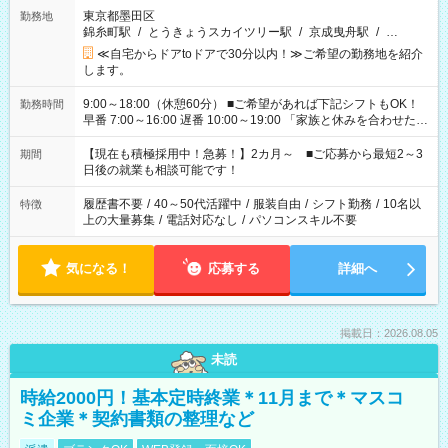
東京都墨田区
勤務地
錦糸町駅
/
とうきょうスカイツリー駅
/
京成曳舟駅
/
…
≪自宅からドアtoドアで30分以内！≫ご希望の勤務地を紹介
します。
9:00～18:00（休憩60分） ■ご希望があれば下記シフトもOK！
勤務時間
早番 7:00～16:00 遅番 10:00～19:00 「家族と休みを合わせた
い」 「余裕を持って夕飯の準備がしたい」 「できれば残業はし
たくない」 など、ご希望を教えてくださいね。 ※Wワーク希望
【現在も積極採用中！急募！】2カ月～ ■ご応募から最短2～3
期間
の方へ 今ご覧のお仕事で希望する勤務時間と、もう1つのお仕事
日後の就業も相談可能です！
の勤務時間。 合計で週40時間を超える場合は応募できません。
履歴書不要
/
40～50代活躍中
/
服装自由
/
シフト勤務
/
10名以
特徴
上の大量募集
/
電話対応なし
/
パソコンスキル不要
気になる！
応募する
詳細へ
掲載日：2026.08.05
未読
時給2000円！基本定時終業＊11月まで＊マスコ
ミ企業＊契約書類の整理など