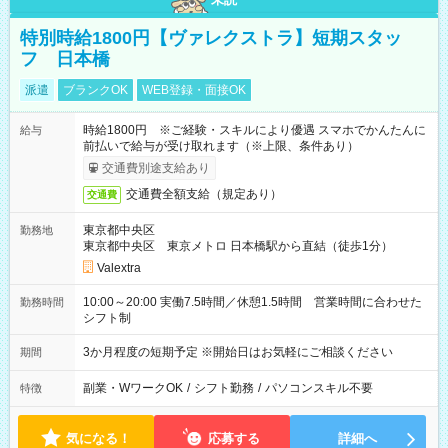
特別時給1800円【ヴァレクストラ】短期スタッ
フ 日本橋
派遣
ブランクOK
WEB登録・面接OK
時給1800円 ※ご経験・スキルにより優遇 スマホでかんたんに
給与
前払いで給与が受け取れます（※上限、条件あり）
交通費別途支給あり
交通費全額支給（規定あり）
交通費
東京都中央区
勤務地
東京都中央区 東京メトロ 日本橋駅から直結（徒歩1分）
Valextra
10:00～20:00 実働7.5時間／休憩1.5時間 営業時間に合わせた
勤務時間
シフト制
3か月程度の短期予定 ※開始日はお気軽にご相談ください
期間
副業・WワークOK
/
シフト勤務
/
パソコンスキル不要
特徴
気になる！
応募する
詳細へ