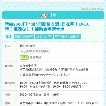
掲載日：2026.08.05
未読
時給2600円＊週4日勤務＆週3日在宅！10-16
時！電話なし！補助金申請サポ
派遣
職種未経験OK
ブランクOK
WEB登録・面接OK
時給2600円
給与
交通費別途支給あり
全額支給
交通費
東京都中央区
勤務地
八丁堀(東京都)駅から徒歩2分
/
茅場町駅から徒歩6分
建設業界向けのAIサービスの提供など
10:00～16:00(実働5時間 休憩1時間) ※定時：10:00～
勤務時間
19:00（※終わりの時間：16:00～19:00で相談可！）
2026年09月上旬～長期 ※9月～！
期間
履歴書不要
/
40～50代活躍中
/
副業・WワークOK
/
服装自由
/
特徴