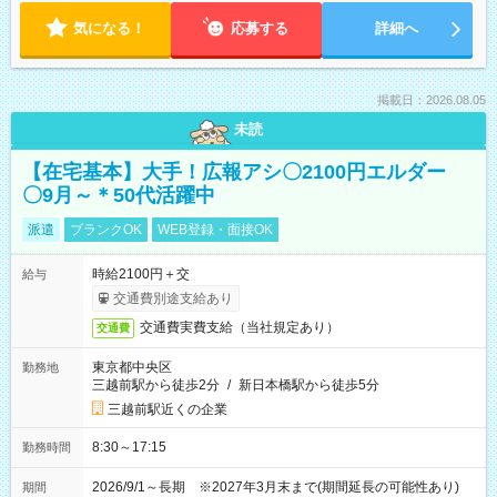
気になる！
応募する
詳細へ
掲載日：2026.08.05
未読
【在宅基本】大手！広報アシ〇2100円エルダー
〇9月～＊50代活躍中
派遣
ブランクOK
WEB登録・面接OK
時給2100円＋交
給与
交通費別途支給あり
交通費実費支給（当社規定あり）
交通費
東京都中央区
勤務地
三越前駅から徒歩2分
/
新日本橋駅から徒歩5分
三越前駅近くの企業
8:30～17:15
勤務時間
2026/9/1～長期 ※2027年3月末まで(期間延長の可能性あり)
期間