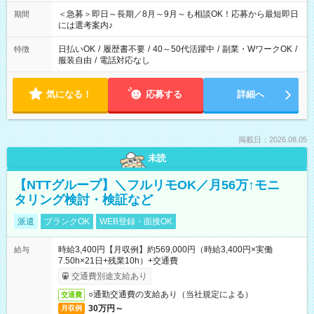
ば前職が、 在宅/財団法人/事務/コールセンター/受付/販売/カフェ
スタッフ スイーツ販売/ホテルフロント/化粧品販売/など 様々な
＜急募＞即日～長期／8月～9月～も相談OK！応募から最短即日
期間
業界から入社して活躍されています♪
には選考案内♪
日払いOK
/
履歴書不要
/
40～50代活躍中
/
副業・WワークOK
/
特徴
服装自由
/
電話対応なし
気になる！
応募する
詳細へ
掲載日：2026.08.05
未読
【NTTグループ】＼フルリモOK／月56万↑モニ
タリング検討・検証など
派遣
ブランクOK
WEB登録・面接OK
時給3,400円【月収例】約569,000円（時給3,400円×実働
給与
7.50h×21日+残業10h）+交通費
交通費別途支給あり
○通勤交通費の支給あり（当社規定による）
交通費
30万円～
月収例