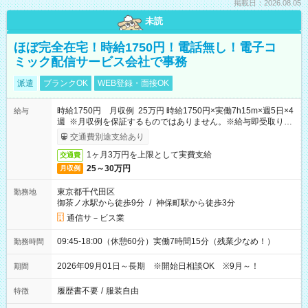
掲載日：2026.08.05
未読
ほぼ完全在宅！時給1750円！電話無し！電子コ
ミック配信サービス会社で事務
派遣
ブランクOK
WEB登録・面接OK
時給1750円 月収例 25万円 時給1750円×実働7h15m×週5日×4
給与
週 ※月収例を保証するものではありません。※給与即受取りサ
ービス利用可（利用条件有）
交通費別途支給あり
1ヶ月3万円を上限として実費支給
交通費
25～30万円
月収例
東京都千代田区
勤務地
御茶ノ水駅から徒歩9分
/
神保町駅から徒歩3分
通信サ－ビス業
09:45-18:00（休憩60分）実働7時間15分（残業少なめ！）
勤務時間
2026年09月01日～長期 ※開始日相談OK ※9月～！
期間
履歴書不要
/
服装自由
特徴