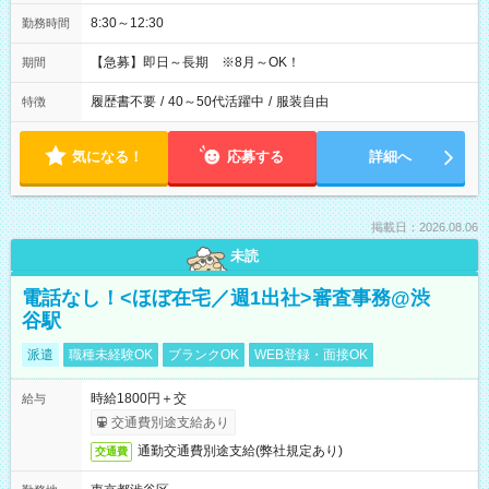
8:30～12:30
勤務時間
【急募】即日～長期 ※8月～OK！
期間
履歴書不要
/
40～50代活躍中
/
服装自由
特徴
気になる！
応募する
詳細へ
掲載日：2026.08.06
未読
電話なし！<ほぼ在宅／週1出社>審査事務@渋
谷駅
派遣
職種未経験OK
ブランクOK
WEB登録・面接OK
時給1800円＋交
給与
交通費別途支給あり
通勤交通費別途支給(弊社規定あり)
交通費