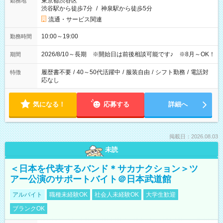
東京都渋谷区
勤務地
渋谷駅から徒歩7分
/
神泉駅から徒歩5分
流通・サービス関連
10:00～19:00
勤務時間
2026/8/10～長期 ※開始日は前後相談可能です♪ ※8月～OK！
期間
履歴書不要
/
40～50代活躍中
/
服装自由
/
シフト勤務
/
電話対
特徴
応なし
気になる！
応募する
詳細へ
掲載日：2026.08.03
未読
＜日本を代表するバンド＊サカナクション＞ツ
アー公演のサポートバイト＠日本武道館
アルバイト
職種未経験OK
社会人未経験OK
大学生歓迎
ブランクOK