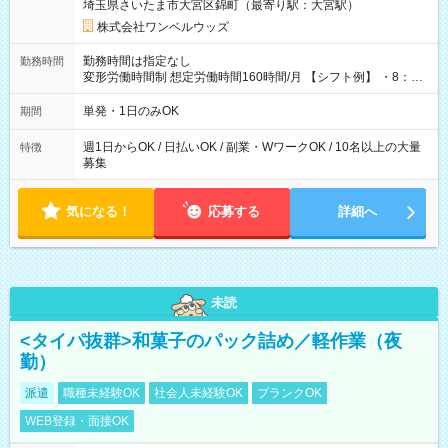
埼玉県さいたま市大宮区錦町（最寄り駅：大宮駅）
株式会社ワンベルウッズ
勤務時間は指定なし
勤務時間
変形労働時間制 想定労働時間160時間/月 【シフト例】 ・8：00
～21：00
単発・1日のみOK
期間
週1日からOK / 日払いOK / 副業・WワークOK / 10名以上の大量
特徴
募集
気になる！
応募する
詳細へ
未読
<タイパ抜群>和菓子のパック詰め／軽作業（夜
勤）
派遣
職種未経験OK
社会人未経験OK
ブランクOK
WEB登録・面接OK