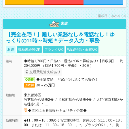
掲載日：2026.07.29
未読
【完全在宅！】難しい業務なし＆電話なし！ゆ
っくりの11時～時短＊データ入力・事務
派遣
職種未経験OK
ブランクOK
WEB登録・面接OK
◆時給1,700円＊日払い・週払いOK＊昇給あり♪【月収例】 ・約
給与
204,000円 （時給1,700円 × 実働6h × 20日）
交通費別途支給あり
◆全額支給 ＊家が少し遠くても安心！
交通費
20～25万円
月収例
東京都港区
勤務地
竹芝駅から徒歩2分
/
浜松町駅から徒歩4分
/
大門(東京都)駅か
ら徒歩5分
/
…
◆港区にある情報セキュリティ企業◆
◆11：00～18：30のうち実働6時間、休憩60分 ※11：00～18：
勤務時間
00 または 11：30～18：30 。*。ブランクOK！。*。 例え