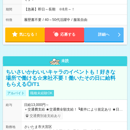
【急募】即日～長期 ※8月～！
期間
履歴書不要
/
40～50代活躍中
/
服装自由
特徴
気になる！
応募する
詳細へ
未読
ちいさいかわいいキャラのイベントも！好きな
場所で働ける☆来社不要！働いたその日に給料
もらえる◎/T1
アルバイト
職種未経験OK
日給13,000円～
給与
＋交通費支給 ★交通費全額支給！ ┗案件により規定あり ★日払
いOK！（規定あり） ┗働いたその日に現金GET♪ お仕事後はコ
交通費別途支給あり
ンビニATMから 日払い分を引き落とせます！ 【試用期間】試
用期間なし
さいたま市大宮区
勤務地