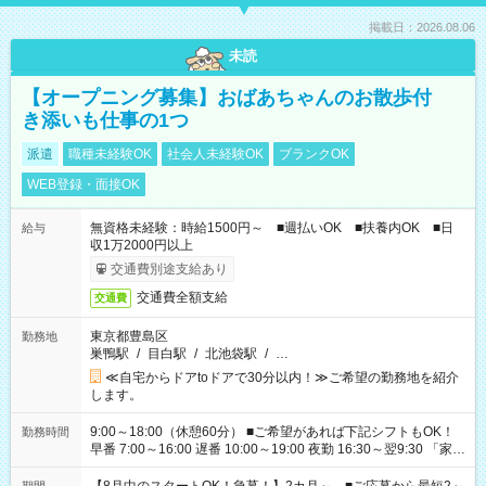
掲載日：2026.08.06
未読
【オープニング募集】おばあちゃんのお散歩付
き添いも仕事の1つ
派遣
職種未経験OK
社会人未経験OK
ブランクOK
WEB登録・面接OK
無資格未経験：時給1500円～ ■週払いOK ■扶養内OK ■日
給与
収1万2000円以上
交通費別途支給あり
交通費全額支給
交通費
東京都豊島区
勤務地
巣鴨駅
/
目白駅
/
北池袋駅
/
…
≪自宅からドアtoドアで30分以内！≫ご希望の勤務地を紹介
します。
9:00～18:00（休憩60分） ■ご希望があれば下記シフトもOK！
勤務時間
早番 7:00～16:00 遅番 10:00～19:00 夜勤 16:30～翌9:30 「家族
と休みを合わせたい」 「余裕を持って夕飯の準備がしたい」
「できれば残業はしたくない」 など、ご希望を教えてください