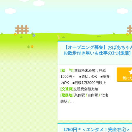
【オープニング募集】おばあちゃ
お散歩付き添いも仕事の1つ[派遣]
[給 与]
無資格未経験：時給
1500円～ ■週払いOK ■扶養
気に
内OK ■日収1万2000円以上
[交通費]
交通費全額支給
[勤務地]
巣鴨駅
/
目白駅
/
北池
袋駅
/
…
1750円＊＜エンタメ！完全在宅＞