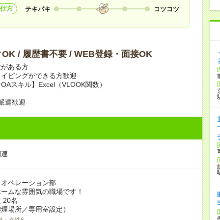
仕方
テキパキ
コツコツ
OK / 履歴書不要 / WEB登録・面接OK
験がある方
タイピングができる方歓迎
Aスキル】Excel（VLOOK関数）
派遣歓迎
関連
スオペレーション部
ホームな雰囲気の職場です！
 20名
喫煙場所／専用室設定）
4・女性6