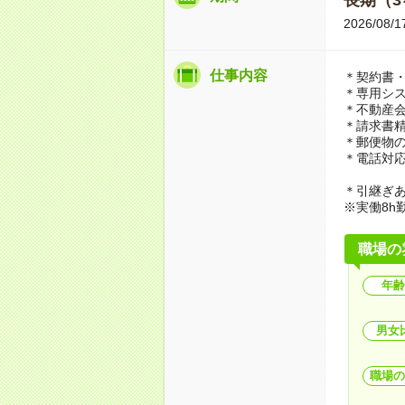
2026/
仕事内容
＊契約書
＊専用シ
＊不動産
＊請求書
＊郵便物
＊電話対
＊引継ぎ
※実働8h
職場の
年齢
男女
職場の