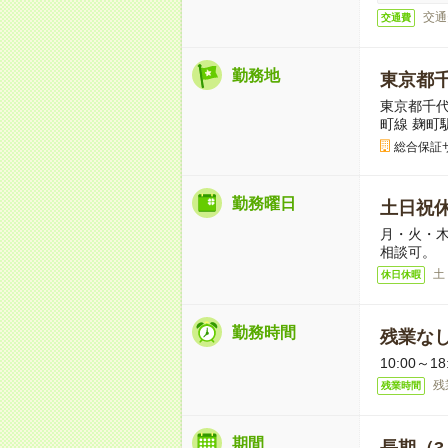
交通
交通費
勤務地
東京都
東京都千代
町線 麹町
総合保証
勤務曜日
土日祝
月・火・木
相談可。
土
休日休暇
勤務時間
残業な
10:00～
残
残業時間
期間
長期（3