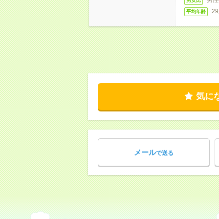
男女比
2
平均年齢
気に
メール
で送る