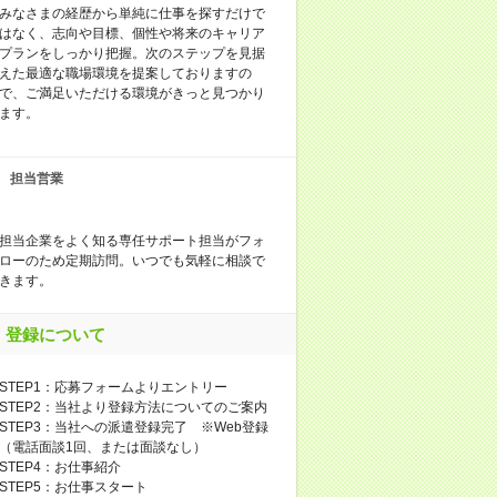
みなさまの経歴から単純に仕事を探すだけで
はなく、志向や目標、個性や将来のキャリア
プランをしっかり把握。次のステップを見据
えた最適な職場環境を提案しておりますの
で、ご満足いただける環境がきっと見つかり
ます。
担当営業
担当企業をよく知る専任サポート担当がフォ
ローのため定期訪問。いつでも気軽に相談で
きます。
登録について
STEP1：応募フォームよりエントリー
STEP2：当社より登録方法についてのご案内
STEP3：当社への派遣登録完了 ※Web登録
（電話面談1回、または面談なし）
STEP4：お仕事紹介
STEP5：お仕事スタート