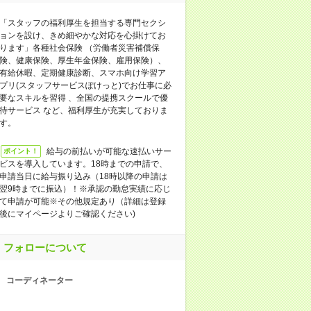
「スタッフの福利厚生を担当する専門セクシ
ョンを設け、きめ細やかな対応を心掛けてお
ります」各種社会保険 （労働者災害補償保
険、健康保険、厚生年金保険、雇用保険）、
有給休暇、定期健康診断、スマホ向け学習ア
プリ(スタッフサービスぽけっと)でお仕事に必
要なスキルを習得 、全国の提携スクールで優
待サービス など、福利厚生が充実しておりま
す。
給与の前払いが可能な速払いサー
ポイント！
ビスを導入しています。18時までの申請で、
申請当日に給与振り込み（18時以降の申請は
翌9時までに振込）！※承認の勤怠実績に応じ
て申請が可能※その他規定あり（詳細は登録
後にマイページよりご確認ください)
フォローについて
コーディネーター