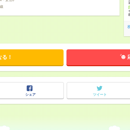
9歳
なる！
シェア
ツイート