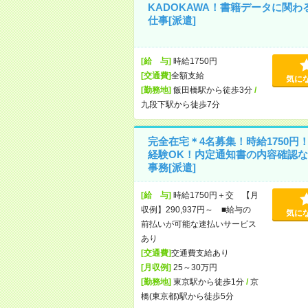
KADOKAWA！書籍データに関わ
仕事[派遣]
[給 与]
時給1750円
[交通費]
全額支給
気に
[勤務地]
飯田橋駅から徒歩3分
/
九段下駅から徒歩7分
完全在宅＊4名募集！時給1750円
経験OK！内定通知書の内容確認な
事務[派遣]
[給 与]
時給1750円＋交 【月
収例】290,937円～ ■給与の
気に
前払いが可能な速払いサービス
あり
[交通費]
交通費支給あり
[月収例]
25～30万円
[勤務地]
東京駅から徒歩1分
/
京
橋(東京都)駅から徒歩5分