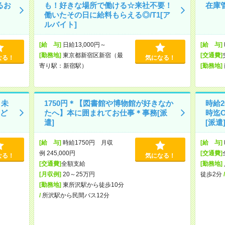
るお
も！好きな場所で働ける☆来社不要！
在庫
働いたその日に給料もらえる◎/T1[ア
ルバイト]
[給 与]
日給13,000円～
[給 与]
[勤務地]
東京都新宿区新宿（最
[交通費]
なる！
気になる！
寄り駅：新宿駅）
[勤務地]
！未
1750円＊【図書館や博物館が好きなか
時給2
ど
たへ】本に囲まれてお仕事＊事務[派
時迄
遣]
[派遣
[給 与]
時給1750円 月収
[給 与]
例 245,000円
[交通費]
なる！
気になる！
[交通費]
全額支給
[勤務地]
[月収例]
20～25万円
徒歩2分
[勤務地]
東所沢駅から徒歩10分
/
所沢駅から民間バス12分