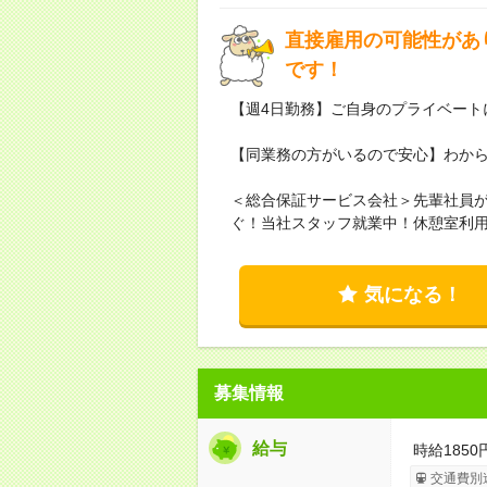
直接雇用の可能性があ
です！
【週4日勤務】ご自身のプライベート
【同業務の方がいるので安心】わか
＜総合保証サービス会社＞先輩社員
ぐ！当社スタッフ就業中！休憩室利
気になる！
募集情報
給与
時給185
交通費別