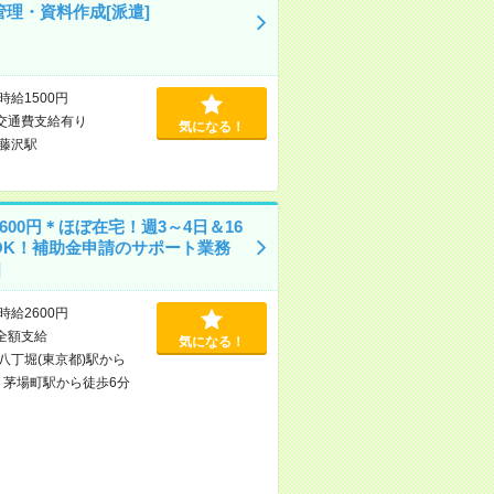
管理・資料作成[派遣]
時給1500円
交通費支給有り
気になる！
藤沢駅
600円＊ほぼ在宅！週3～4日＆16
OK！補助金申請のサポート業務
]
時給2600円
全額支給
気になる！
八丁堀(東京都)駅から
/
茅場町駅から徒歩6分