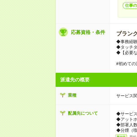
仕事の
応募資格・条件
ブランク
◆事務経
◆タッチ
◆【必要なO
#初めての
派遣先の概要
業種
サービス
配属先について
◆サービ
◆アット
◆部署人数
◆分煙（
男性