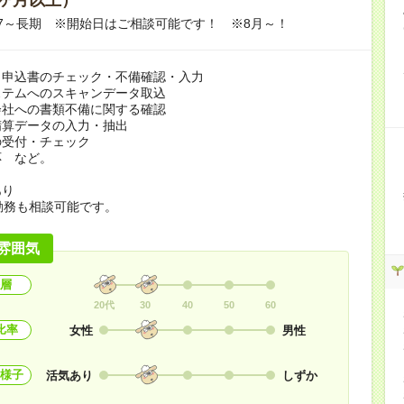
08/17～長期 ※開始日はご相談可能です！ ※8月～！
・申込書のチェック・不備確認・入力
ステムへのスキャンデータ取込
会社への書類不備に関する確認
精算データの入力・抽出
の受付・チェック
応 など。
あり
勤務も相談可能です。
雰囲気
層
20代
30
40
50
60
比率
女性
男性
様子
活気あり
しずか