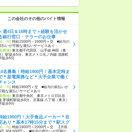
この会社のその他のバイト情報
＜週4日＆16時まで＞経験を活かせ
る銀行窓口・テラーのお仕事
[給 与]
時給1500円～1600円＋交 ■給与の
前払いが可能な速払いサービスあり
[勤務地]
東京都千代田区 山手線 神田（東
京）駅徒歩5分、東京メトロ丸ノ内線 淡路町
駅徒歩6分
10名募集！時給1900円！基本定時ま
で＊架電業務など＊大手企業で働く
チャンス
[給 与]
時給1900円＋交 ■給与の前払いが
可能な速払いサービスあり
[勤務地]
東京都中央区 東京メトロ日比谷
線 茅場町駅徒歩8分、京葉線 八丁堀（東京）
駅徒歩9分
時給1900円！大手食品メーカー＊在
宅あり＊基本17時15分まで＊駅スグ
[給 与]
時給1900円～2000円＋交 【月収
例】304,000円～ ■給与の前払いが可能な