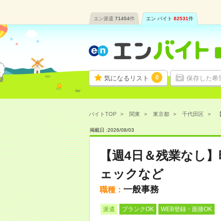
エン派遣
71454
件
エン バイト
82531
件
0
気になるリスト
保存した希
バイトTOP
関東
東京都
千代田区
【
掲載日 :
2026
/
08
/
03
【週4日＆残業なし】
ェックなど
一般事務
職種：
派遣
ブランクOK
WEB登録・面接OK