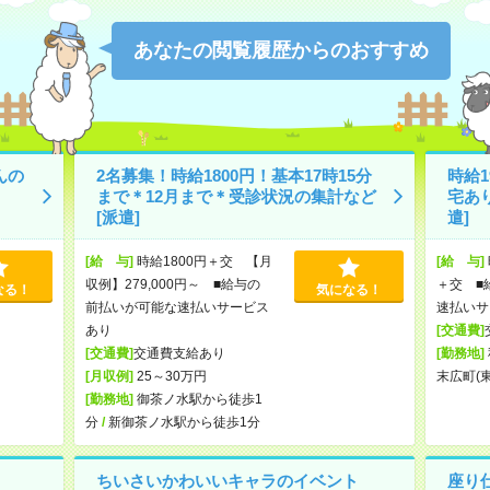
あなたの閲覧履歴からのおすすめ
んの
2名募集！時給1800円！基本17時15分
時給
まで＊12月まで＊受診状況の集計など
宅あ
[派遣]
遣]
[給 与]
時給1800円＋交 【月
[給 与]
収例】279,000円～ ■給与の
＋交 ■
なる！
気になる！
前払いが可能な速払いサービス
速払いサ
あり
[交通費]
[交通費]
交通費支給あり
[勤務地]
[月収例]
25～30万円
末広町(
[勤務地]
御茶ノ水駅から徒歩1
分
/
新御茶ノ水駅から徒歩1分
ちいさいかわいいキャラのイベント
座り