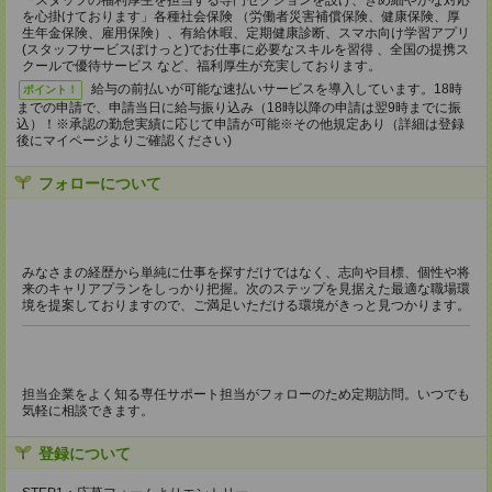
「スタッフの福利厚生を担当する専門セクションを設け、きめ細やかな対応
を心掛けております」各種社会保険 （労働者災害補償保険、健康保険、厚
生年金保険、雇用保険）、有給休暇、定期健康診断、スマホ向け学習アプリ
(スタッフサービスぽけっと)でお仕事に必要なスキルを習得 、全国の提携ス
クールで優待サービス など、福利厚生が充実しております。
給与の前払いが可能な速払いサービスを導入しています。18時
ポイント！
までの申請で、申請当日に給与振り込み（18時以降の申請は翌9時までに振
込）！※承認の勤怠実績に応じて申請が可能※その他規定あり（詳細は登録
後にマイページよりご確認ください)
フォローについて
みなさまの経歴から単純に仕事を探すだけではなく、志向や目標、個性や将
来のキャリアプランをしっかり把握。次のステップを見据えた最適な職場環
境を提案しておりますので、ご満足いただける環境がきっと見つかります。
担当企業をよく知る専任サポート担当がフォローのため定期訪問。いつでも
気軽に相談できます。
登録について