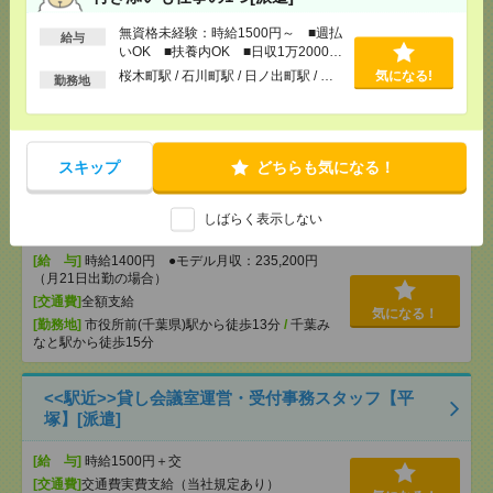
正社員登用実績あり＊【オシャレ環境×服自由！】時
間に追われずのびのび＊事務サポ[派遣]
無資格未経験：時給1500円～ ■週払
給与
いOK ■扶養内OK ■日収1万2000円
以上
[給 与]
時給1600円 月収例 224,000円
桜木町駅 / 石川町駅 / 日ノ出町駅 / …
気になる!
勤務地
[交通費]
全額支給
[月収例]
20～25万円
気になる！
[勤務地]
千葉駅から徒歩7分
/
東千葉駅から徒歩6分
スキップ
どちらも気になる！
9月開始【クリニック受付】難しいスキルは不要で
す！千葉みなと[派遣]
しばらく表示しない
[給 与]
時給1400円 ●モデル月収：235,200円
（月21日出勤の場合）
[交通費]
全額支給
気になる！
[勤務地]
市役所前(千葉県)駅から徒歩13分
/
千葉み
なと駅から徒歩15分
<<駅近>>貸し会議室運営・受付事務スタッフ【平
塚】[派遣]
[給 与]
時給1500円＋交
[交通費]
交通費実費支給（当社規定あり）