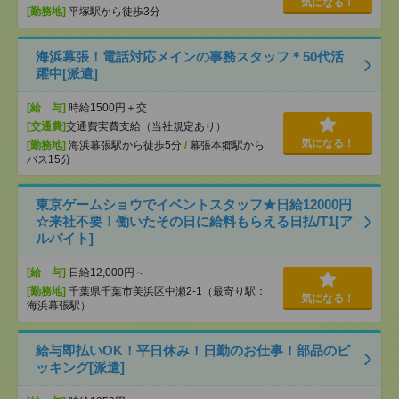
気になる！
[勤務地]
平塚駅から徒歩3分
海浜幕張！電話対応メインの事務スタッフ＊50代活
躍中[派遣]
[給 与]
時給1500円＋交
[交通費]
交通費実費支給（当社規定あり）
気になる！
[勤務地]
海浜幕張駅から徒歩5分
/
幕張本郷駅から
バス15分
東京ゲームショウでイベントスタッフ★日給12000円
☆来社不要！働いたその日に給料もらえる日払/T1[ア
ルバイト]
[給 与]
日給12,000円～
[勤務地]
千葉県千葉市美浜区中瀬2-1（最寄り駅：
気になる！
海浜幕張駅）
給与即払いOK！平日休み！日勤のお仕事！部品のピ
ッキング[派遣]