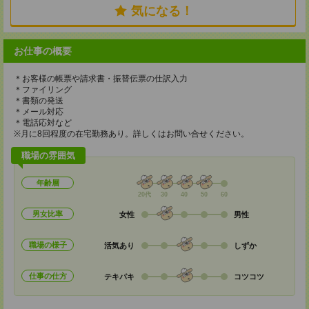
気になる！
お仕事の概要
＊お客様の帳票や請求書・振替伝票の仕訳入力
＊ファイリング
＊書類の発送
＊メール対応
＊電話応対など
※月に8回程度の在宅勤務あり。詳しくはお問い合せください。
職場の雰囲気
年齢層
20代
30
40
50
60
男女比率
女性
男性
職場の様子
活気あり
しずか
仕事の仕方
テキパキ
コツコツ