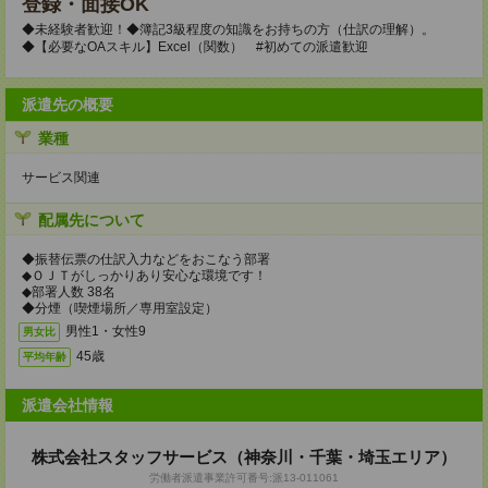
登録・面接OK
◆未経験者歓迎！◆簿記3級程度の知識をお持ちの方（仕訳の理解）。
◆【必要なOAスキル】Excel（関数） #初めての派遣歓迎
派遣先の概要
業種
サービス関連
配属先について
◆振替伝票の仕訳入力などをおこなう部署
◆ＯＪＴがしっかりあり安心な環境です！
◆部署人数 38名
◆分煙（喫煙場所／専用室設定）
男性1・女性9
男女比
45歳
平均年齢
派遣会社情報
株式会社スタッフサービス（神奈川・千葉・埼玉エリア）
労働者派遣事業許可番号:派13-011061