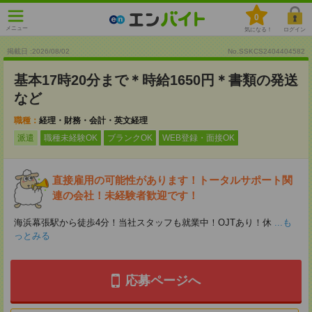
0
メニュー
気になる！
ログイン
掲載日 :2026
/
08
/
02
No.SSKCS2404404582
基本17時20分まで＊時給1650円＊書類の発送
など
職種：
経理・財務・会計・英文経理
派遣
職種未経験OK
ブランクOK
WEB登録・面接OK
直接雇用の可能性があります！トータルサポート関
連の会社！未経験者歓迎です！
海浜幕張駅から徒歩4分！当社スタッフも就業中！OJTあり！休
...も
っとみる
応募ページへ