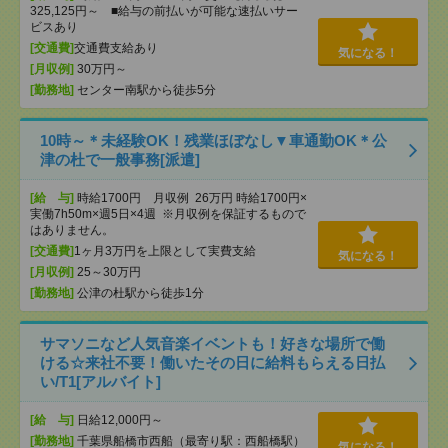
325,125円～ ■給与の前払いが可能な速払いサー
ビスあり
[交通費]
交通費支給あり
気になる！
[月収例]
30万円～
[勤務地]
センター南駅から徒歩5分
10時～＊未経験OK！残業ほぼなし▼車通勤OK＊公
津の杜で一般事務[派遣]
[給 与]
時給1700円 月収例 26万円 時給1700円×
実働7h50m×週5日×4週 ※月収例を保証するもので
はありません。
[交通費]
1ヶ月3万円を上限として実費支給
気になる！
[月収例]
25～30万円
[勤務地]
公津の杜駅から徒歩1分
サマソニなど人気音楽イベントも！好きな場所で働
ける☆来社不要！働いたその日に給料もらえる日払
い/T1[アルバイト]
[給 与]
日給12,000円～
[勤務地]
千葉県船橋市西船（最寄り駅：西船橋駅）
気になる！