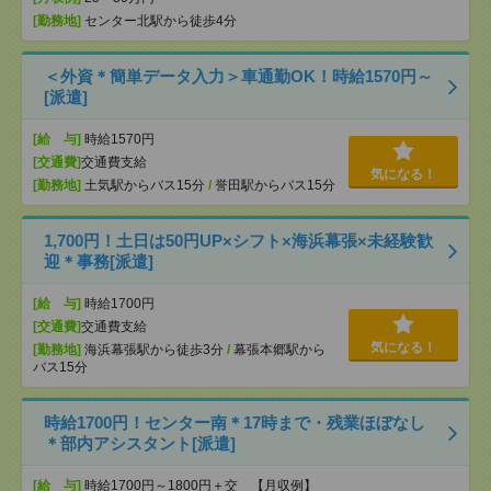
[勤務地]
センター北駅から徒歩4分
＜外資＊簡単データ入力＞車通勤OK！時給1570円～
[派遣]
[給 与]
時給1570円
[交通費]
交通費支給
気になる！
[勤務地]
土気駅からバス15分
/
誉田駅からバス15分
1,700円！土日は50円UP×シフト×海浜幕張×未経験歓
迎＊事務[派遣]
[給 与]
時給1700円
[交通費]
交通費支給
気になる！
[勤務地]
海浜幕張駅から徒歩3分
/
幕張本郷駅から
バス15分
時給1700円！センター南＊17時まで・残業ほぼなし
＊部内アシスタント[派遣]
[給 与]
時給1700円～1800円＋交 【月収例】