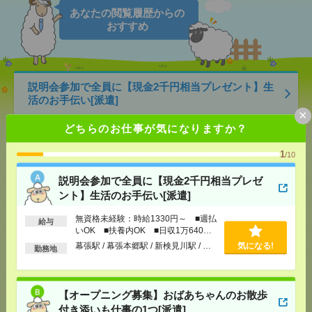
あなたの閲覧履歴からの
おすすめ
説明会参加で全員に【現金2千円相当プレゼント】生
活のお手伝い[派遣]
×
[給 与]
無資格未経験：時給1330円～ ■週払い
どちらのお仕事が気になりますか？
OK ■扶養内OK ■日収1万640円以上
[交通費]
交通費全額支給
1
気になる！
/10
[勤務地]
幕張駅
/
幕張本郷駅
/
新検見川駅
/
…
説明会参加で全員に【現金2千円相当プレゼ
ント】生活のお手伝い[派遣]
【オープニング募集】おばあちゃんのお散歩付き添
いも仕事の1つ[派遣]
無資格未経験：時給1330円～ ■週払
給与
いOK ■扶養内OK ■日収1万640円
以上
[給 与]
無資格未経験：時給1500円～ ■週払い
幕張駅 / 幕張本郷駅 / 新検見川駅 / …
気になる!
勤務地
OK ■扶養内OK ■日収1万2000円以上
[交通費]
交通費全額支給
気になる！
[勤務地]
桜木町駅
/
石川町駅
/
日ノ出町駅
/
…
【オープニング募集】おばあちゃんのお散歩
付き添いも仕事の1つ[派遣]