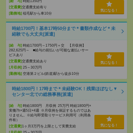
[給 与]
時給1350円
[交通費]
交通費支給有り
気になる！
[勤務地]
稲毛駅から車10分
時給1700円！基本17時50分まで＊書類作成など＊未
経験でも大丈夫[派遣]
[給 与]
時給1700円～1750円＋交 【月収例】
282,625円～ ■給与の前払いが可能な速払いサー
ビスあり
[交通費]
交通費支給あり
気になる！
[月収例]
25～30万円
[勤務地]
空港第２ビル(鉄道)駅から徒歩10分
時給1800円！17時まで＊未経験OK！残業ほぼなし▼
センター北での総務事務[派遣]
[給 与]
時給1800円 月収例 25万円 時給1800円×
実働7h×週5日×4週 ※月収例を保証するものではあ
りません。※給与即受取りサービス利用可（利用条
件有）
気になる！
[交通費]
1ヶ月3万円を上限として実費支給
[月収例]
25～30万円