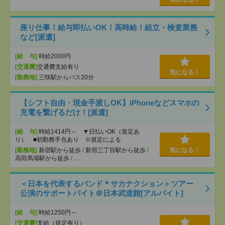
座り仕事！給与即払いOK！高時給！組立・検査業務
など[派遣]
[給 与]
時給2000円
[交通費]
交通費支給有り
気になる！
[勤務地]
三咲駅からバス20分
【シフト自由・現金手渡しOK】iPhoneなどスマホの
充電を繋げるだけ！[派遣]
[給 与]
時給1414円～ ▼日払いOK（規定あ
り） ■初勤務手当あり ※規定による
[勤務地]
新宿駅から徒歩
/
新宿三丁目駅から徒歩
/
気になる！
高田馬場駅から徒歩
/
…
＜日本を代表するバンド＊サカナクション＞ツアー
公演のサポートバイト＠日本武道館[アルバイト]
[給 与]
時給1250円～
[交通費]
支給（規定有り）