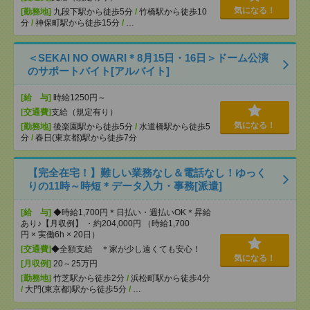
気になる！
[勤務地]
九段下駅から徒歩5分
/
竹橋駅から徒歩10
分
/
神保町駅から徒歩15分
/
…
＜SEKAI NO OWARI＊8月15日・16日＞ドーム公演
のサポートバイト[アルバイト]
[給 与]
時給1250円～
[交通費]
支給（規定有り）
気になる！
[勤務地]
後楽園駅から徒歩5分
/
水道橋駅から徒歩5
分
/
春日(東京都)駅から徒歩7分
【完全在宅！】難しい業務なし＆電話なし！ゆっく
りの11時～時短＊データ入力・事務[派遣]
[給 与]
◆時給1,700円＊日払い・週払いOK＊昇給
あり♪【月収例】 ・約204,000円 （時給1,700
円 × 実働6h × 20日）
[交通費]
◆全額支給 ＊家が少し遠くても安心！
気になる！
[月収例]
20～25万円
[勤務地]
竹芝駅から徒歩2分
/
浜松町駅から徒歩4分
/
大門(東京都)駅から徒歩5分
/
…