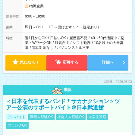
物流企業
9:00～18:00
勤務時間
即日～OK！ 1日～働けます＾＾（規定あり）
期間
週1日からOK
/
日払いOK
/
履歴書不要
/
40～50代活躍中
/
副
特徴
業・WワークOK
/
服装自由
/
シフト勤務
/
10名以上の大量募
集
/
電話対応なし
/
パソコンスキル不要
気になる！
応募する
詳細へ
掲載日：2026.08.03
未読
＜日本を代表するバンド＊サカナクション＞ツ
アー公演のサポートバイト＠日本武道館
アルバイト
職種未経験OK
社会人未経験OK
大学生歓迎
ブランクOK