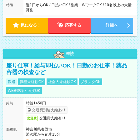
週1日からOK / 日払いOK / 副業・WワークOK / 10名以上の大量
特徴
募集
気になる！
応募する
詳細へ
未読
座り仕事！給与即払いOK！日勤のお仕事！薬品
容器の検査など
派遣
職種未経験OK
社会人未経験OK
ブランクOK
WEB登録・面接OK
時給1450円
給与
交通費別途支給あり
交通費支給有り
交通費
神奈川県秦野市
勤務地
渋沢駅から徒歩15分