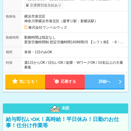
いOK！（規定あり） ┗働いたその日に現金GET♪ お仕事後はコ
交通費別途支給あり
ンビニATMから 日払い分を引き落とせます！ 【試用期間】試
用期間なし
横浜市港北区
勤務地
神奈川県横浜市港北区（最寄り駅：新横浜駅）
株式会社ワンベルウッズ
勤務時間は指定なし
勤務時間
変形労働時間制 想定労働時間160時間/月 【シフト例】 ・8：00
～21：00
単発・1日のみOK
期間
週1日からOK / 日払いOK / 副業・WワークOK / 10名以上の大量
特徴
募集
気になる！
応募する
詳細へ
未読
給与即払いOK！高時給！平日休み！日勤のお仕
事！仕分け作業等