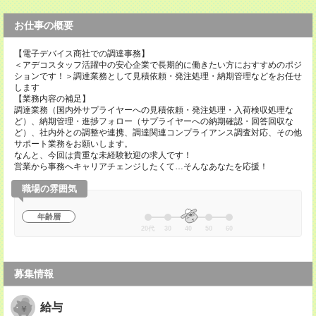
お仕事の概要
【電子デバイス商社での調達事務】
＜アデコスタッフ活躍中の安心企業で長期的に働きたい方におすすめのポジ
ションです！＞調達業務として見積依頼・発注処理・納期管理などをお任せ
します
【業務内容の補足】
調達業務（国内外サプライヤーへの見積依頼・発注処理・入荷検収処理な
ど）、納期管理・進捗フォロー（サプライヤーへの納期確認・回答回収な
ど）、社内外との調整や連携、調達関連コンプライアンス調査対応、その他
サポート業務をお願いします。
なんと、今回は貴重な未経験歓迎の求人です！
営業から事務へキャリアチェンジしたくて…そんなあなたを応援！
職場の雰囲気
年齢層
20代
30
40
50
60
募集情報
給与