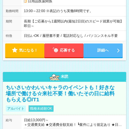
日用品医薬関係
13:00～22:00 ※表記のうち実働8時間です。
勤務時間
長期【ご応募から1週間以内(最短2日目)のスピード就業が可能】
期間
即日～
日払いOK
/
履歴書不要
/
電話対応なし
/
パソコンスキル不要
特徴
気になる！
応募する
詳細へ
未読
ちいさいかわいいキャラのイベントも！好きな
場所で働ける☆来社不要！働いたその日に給料
もらえる◎/T1
アルバイト
職種未経験OK
日給13,000円～
給与
＋交通費支給 ★交通費全額支給！ ┗案件により規定あり ★日払