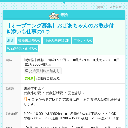
掲載日：2026.08.07
未読
【オープニング募集】おばあちゃんのお散歩付
き添いも仕事の1つ
派遣
職種未経験OK
社会人未経験OK
ブランクOK
WEB登録・面接OK
無資格未経験：時給1500円～ ■週払いOK ■扶養内OK ■日
給与
収1万2000円以上
交通費別途支給あり
交通費全額支給
交通費
川崎市中原区
勤務地
武蔵小杉駅
/
武蔵新城駅
/
元住吉駅
/
…
≪自宅からドアtoドアで30分以内！≫ご希望の勤務地を紹介
します。
9:00～18:00（休憩60分） ■ご希望があれば下記シフトもOK！
勤務時間
早番 7:00～16:00 遅番 10:00～19:00 夜勤 16:30～翌9:30 「家族
と休みを合わせたい」 「余裕を持って夕飯の準備がしたい」
「できれば残業はしたくない」 など、ご希望を教えてください