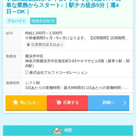
単な業務からスタート♪｜駅チカ徒歩5分｜週4
日～OK｜
アルバイト
職種未経験OK
時給1,300円～1,500円
給与
※研修期間3ヶ月～6ヶ月になります。 【試用期間】試用期間あ
り 試用期間の長さ：1ヶ月 雇用形態、給与は本採用時と同じで
交通費別途支給あり
す。
横浜市中区
勤務地
神奈川県横浜市中区相生町3-63ヤオマサビル5階（最寄り駅：関
内駅）
株式会社アルファコーポレーション
シフト制
勤務時間
1日あたりの実働時間：最大8時間/日 1日あたりの実働時間：
7~8時間 シフト例 ・10時00分～18時00分 ・10時00分～19時00
分
気になる！
応募する
詳細へ
未読