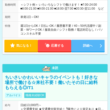
＜シフト例＞ いろいろなシフトで働けます！ ■7:00-24:00
勤務時間
■8:00-21:00 ■9:00-21:00 ■18:00-翌7:00 ■20:30-翌11:00 など
単発1日～OK!
期間
週1日からOK
/
日払いOK
/
履歴書不要
/
40～50代活躍中
/
副
特徴
業・WワークOK
/
服装自由
/
シフト勤務
/
電話対応なし
/
パソ
コンスキル不要
気になる！
応募する
詳細へ
未読
ちいさいかわいいキャラのイベントも！好きな
場所で働ける☆来社不要！働いたその日に給料
もらえる◎/T1
アルバイト
職種未経験OK
日給13,000円～
給与
＋交通費支給 ★交通費全額支給！ ┗案件により規定あり ★日払