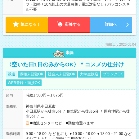
フト勤務
/
10名以上の大量募集
/
電話対応なし
/
パソコンスキ
ル不要
気になる！
応募する
詳細へ
掲載日：2026.08.04
未読
〈空いた日1日のみからOK〉＊コスメの仕分け
派遣
職種未経験OK
社会人未経験OK
大学生歓迎
ブランクOK
WEB登録・面接OK
時給1,500円～1,875円
給与
神奈川県小田原市
勤務地
小田原駅から徒歩5分
/
鴨宮駅から徒歩5分
/
国府津駅から徒
歩5分
/
…
■物流センターなど ■勤務地選べます
9:00～18:00 など 他にも ▼10:00～19:00 ▼18:00～21:00 など
勤務時間
のシフトあり！お気軽にご相談下さい！