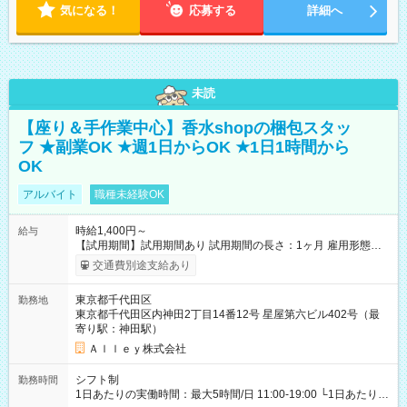
気になる！
応募する
詳細へ
未読
【座り＆手作業中心】香水shopの梱包スタッ
フ ★副業OK ★週1日からOK ★1日1時間から
OK
アルバイト
職種未経験OK
時給1,400円～
給与
【試用期間】試用期間あり 試用期間の長さ：1ヶ月 雇用形態、
給与は本採用時と同じです。
交通費別途支給あり
東京都千代田区
勤務地
東京都千代田区内神田2丁目14番12号 星屋第六ビル402号（最
寄り駅：神田駅）
Ａｌｌｅｙ株式会社
シフト制
勤務時間
1日あたりの実働時間：最大5時間/日 11:00-19:00 └1日あたりの