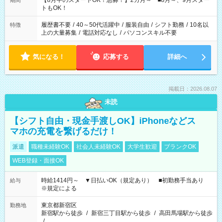
【8月中のスタートOK！急募！】2カ月～ ■8月～、9月スター
期間
ね。 ※Wワーク希望の方へ 今ご覧のお仕事で希望する勤務時間
トもOK！
と、もう1つのお仕事の勤務時間。 合計で週40時間を超える場
合は応募できません。
履歴書不要
/
40～50代活躍中
/
服装自由
/
シフト勤務
/
10名以
特徴
上の大量募集
/
電話対応なし
/
パソコンスキル不要
気になる！
応募する
詳細へ
掲載日：2026.08.07
未読
【シフト自由・現金手渡しOK】iPhoneなどス
マホの充電を繋げるだけ！
派遣
職種未経験OK
社会人未経験OK
大学生歓迎
ブランクOK
WEB登録・面接OK
時給1414円～ ▼日払いOK（規定あり） ■初勤務手当あり
給与
※規定による
東京都新宿区
勤務地
新宿駅から徒歩
/
新宿三丁目駅から徒歩
/
高田馬場駅から徒歩
/
…