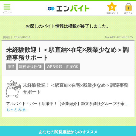
0
メニュー
気になる！
ログイン
お探しのバイト情報は掲載が終了しました。
掲載日 :2026
/
06
/
04
No.ADCA01440275
未経験歓迎！＜駅直結×在宅×残業少なめ＞調
達事務サポート
派遣
職種未経験OK
WEB登録・面接OK
未経験歓迎！＜駅直結×在宅×残業少なめ＞調達事務
サポート
アルバイト・パート活躍中！【企業紹介】独立系商社グループの傘
...
もっとみる
あなたの閲覧履歴からのオススメ