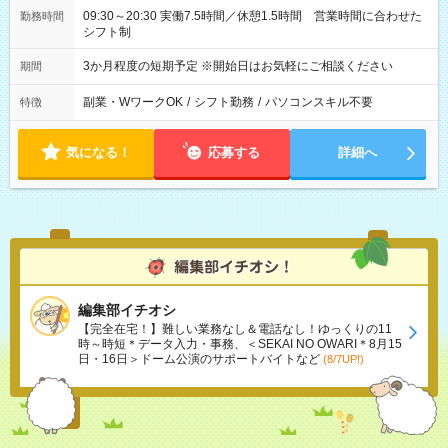
09:30～20:30 実働7.5時間／休憩1.5時間 営業時間に合わせた
勤務時間
シフト制
3か月程度の短期予定 ※開始日はお気軽にご相談ください
期間
副業・WワークOK
/
シフト勤務
/
パソコンスキル不要
特徴
気になる！
応募する
詳細へ
編集部イチオシ
【完全在宅！】難しい業務なし＆電話なし！ゆっくりの11
時～時短＊データ入力・事務、＜SEKAI NO OWARI＊8月15
日・16日＞ドーム公演のサポートバイトなど
(8/7UP!)