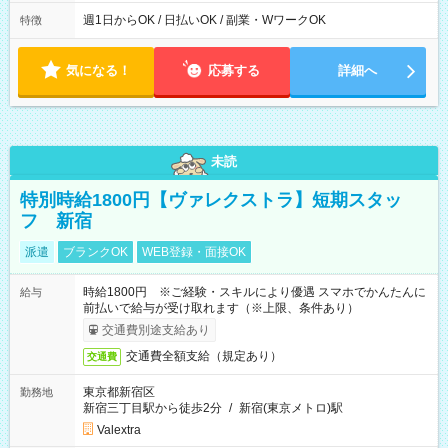
実働時間：1-5時間 └上記の時間帯内であれば、いつでも勤務可
能！ └平日・土曜日の中で、お好きな曜日でご勤務いただけま
週1日からOK / 日払いOK / 副業・WワークOK
特徴
す！ 【シフト例】 ・11:00～14:00 ・16:30～19:00 ・13:00～
18:00 などのように、自由な働き方が可能なお仕事です！
気になる！
応募する
詳細へ
未読
特別時給1800円【ヴァレクストラ】短期スタッ
フ 新宿
派遣
ブランクOK
WEB登録・面接OK
時給1800円 ※ご経験・スキルにより優遇 スマホでかんたんに
給与
前払いで給与が受け取れます（※上限、条件あり）
交通費別途支給あり
交通費全額支給（規定あり）
交通費
東京都新宿区
勤務地
新宿三丁目駅から徒歩2分
/
新宿(東京メトロ)駅
Valextra