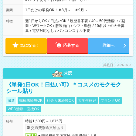
1日だけの単発OK！＃8月～ ＃9月～
期間
週1日からOK
/
日払いOK
/
履歴書不要
/
40～50代活躍中
/
副
特徴
業・WワークOK
/
服装自由
/
シフト勤務
/
10名以上の大量募
集
/
電話対応なし
/
パソコンスキル不要
気になる！
応募する
詳細へ
掲載日：2026.07.31
未読
《単発1日OK！日払い可》＊コスメのモクモク
シール貼り
派遣
職種未経験OK
社会人未経験OK
大学生歓迎
ブランクOK
WEB登録・面接OK
時給1,500円～1,875円
給与
交通費別途支給あり
■ 交通費規定内支給 ※派遣先による
交通費