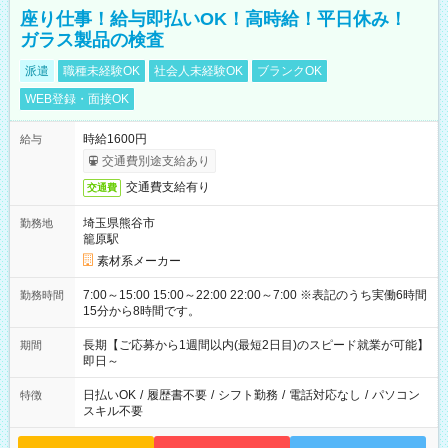
座り仕事！給与即払いOK！高時給！平日休み！
ガラス製品の検査
派遣
職種未経験OK
社会人未経験OK
ブランクOK
WEB登録・面接OK
時給1600円
給与
交通費別途支給あり
交通費支給有り
交通費
埼玉県熊谷市
勤務地
籠原駅
素材系メーカー
7:00～15:00 15:00～22:00 22:00～7:00 ※表記のうち実働6時間
勤務時間
15分から8時間です。
長期【ご応募から1週間以内(最短2日目)のスピード就業が可能】
期間
即日～
日払いOK
/
履歴書不要
/
シフト勤務
/
電話対応なし
/
パソコン
特徴
スキル不要