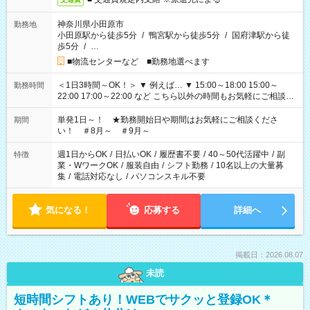
神奈川県小田原市
勤務地
小田原駅から徒歩5分
/
鴨宮駅から徒歩5分
/
国府津駅から徒
歩5分
/
…
■物流センターなど ■勤務地選べます
＜1日3時間～OK！＞ ▼ 例えば… ▼ 15:00～18:00 15:00～
勤務時間
22:00 17:00～22:00 など こちら以外の時間もお気軽にご相談く
ださい！
単発1日～！ ★勤務開始日や期間はお気軽にご相談くださ
期間
い！ ＃8月～ ＃9月～
週1日からOK
/
日払いOK
/
履歴書不要
/
40～50代活躍中
/
副
特徴
業・WワークOK
/
服装自由
/
シフト勤務
/
10名以上の大量募
集
/
電話対応なし
/
パソコンスキル不要
気になる！
応募する
詳細へ
掲載日：2026.08.07
未読
短時間シフトあり！WEBでサクッと登録OK＊