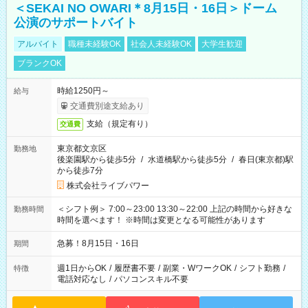
＜SEKAI NO OWARI＊8月15日・16日＞ドーム
公演のサポートバイト
アルバイト
職種未経験OK
社会人未経験OK
大学生歓迎
ブランクOK
時給1250円～
給与
交通費別途支給あり
支給（規定有り）
交通費
東京都文京区
勤務地
後楽園駅から徒歩5分
/
水道橋駅から徒歩5分
/
春日(東京都)駅
から徒歩7分
株式会社ライブパワー
＜シフト例＞ 7:00～23:00 13:30～22:00 上記の時間から好きな
勤務時間
時間を選べます！ ※時間は変更となる可能性があります
急募！8月15日・16日
期間
週1日からOK
/
履歴書不要
/
副業・WワークOK
/
シフト勤務
/
特徴
電話対応なし
/
パソコンスキル不要