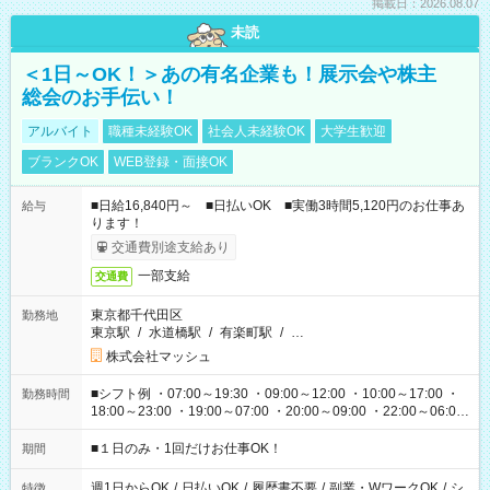
掲載日：2026.08.07
未読
＜1日～OK！＞あの有名企業も！展示会や株主
総会のお手伝い！
アルバイト
職種未経験OK
社会人未経験OK
大学生歓迎
ブランクOK
WEB登録・面接OK
■日給16,840円～ ■日払いOK ■実働3時間5,120円のお仕事あ
給与
ります！
交通費別途支給あり
一部支給
交通費
東京都千代田区
勤務地
東京駅
/
水道橋駅
/
有楽町駅
/
…
株式会社マッシュ
■シフト例 ・07:00～19:30 ・09:00～12:00 ・10:00～17:00 ・
勤務時間
18:00～23:00 ・19:00～07:00 ・20:00～09:00 ・22:00～06:00
etc ★最短で3時間で5,120円のお仕事から 15時間で2万円近く稼
げるお仕事も！ ご希望のお時間に合わせてご紹介！ ※シフトは
■１日のみ・1回だけお仕事OK！
期間
現場によって異なります。 ※勿論、休憩時間はあるのでご安心
ください！
週1日からOK
/
日払いOK
/
履歴書不要
/
副業・WワークOK
/
シ
特徴