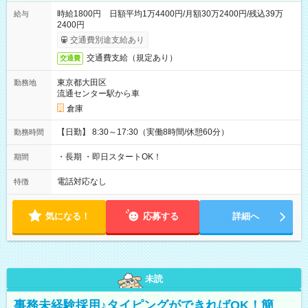
時給1800円 日額平均1万4400円/月額30万2400円/残込39万
給与
2400円
交通費別途支給あり
交通費支給（規定あり）
交通費
東京都大田区
勤務地
流通センター駅から車
倉庫
【日勤】 8:30～17:30（実働8時間/休憩60分）
勤務時間
・長期 ・即日スタートOK！
期間
電話対応なし
特徴
気になる！
応募する
詳細へ
未読
事務未経験採用♪タイピングができればOK！簡