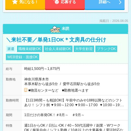
気になる！
応募する
詳細へ
掲載日：2026.08.05
未読
＼来社不要／単発1日OK＊文房具の仕分け
派遣
職種未経験OK
社会人未経験OK
大学生歓迎
ブランクOK
WEB登録・面接OK
時給1,500円～1,875円
給与
神奈川県厚木市
勤務地
本厚木駅から徒歩5分
/
愛甲石田駅から徒歩5分
■物流センターなど ■勤務地選べます
【1日3時間～も相談OK!】午前中のみや18時以降などのシフト
勤務時間
あり！ シフト例 ▼9:00～12:00 ▼9:00～17:00 ▼10:00～19:00
▼18:00～21:00
1日だけの単発OK！＃8月～ ＃9月～
期間
週1日からOK
/
日払いOK
/
40～50代活躍中
/
副業・Wワーク
特徴
OK
/
服装自由
/
シフト勤務
/
10名以上の大量募集
/
電話対応な