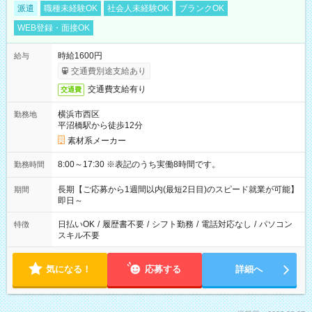
派遣
職種未経験OK
社会人未経験OK
ブランクOK
WEB登録・面接OK
時給1600円
給与
交通費別途支給あり
交通費支給有り
交通費
横浜市西区
勤務地
平沼橋駅から徒歩12分
素材系メーカー
8:00～17:30 ※表記のうち実働8時間です。
勤務時間
長期【ご応募から1週間以内(最短2日目)のスピード就業が可能】
期間
即日～
日払いOK
/
履歴書不要
/
シフト勤務
/
電話対応なし
/
パソコン
特徴
スキル不要
気になる！
応募する
詳細へ