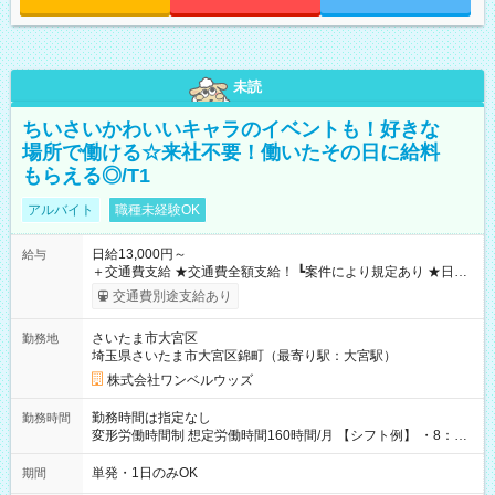
未読
ちいさいかわいいキャラのイベントも！好きな
場所で働ける☆来社不要！働いたその日に給料
もらえる◎/T1
アルバイト
職種未経験OK
日給13,000円～
給与
＋交通費支給 ★交通費全額支給！ ┗案件により規定あり ★日払
いOK！（規定あり） ┗働いたその日に現金GET♪ お仕事後はコ
交通費別途支給あり
ンビニATMから 日払い分を引き落とせます！ 【試用期間】試
用期間なし
さいたま市大宮区
勤務地
埼玉県さいたま市大宮区錦町（最寄り駅：大宮駅）
株式会社ワンベルウッズ
勤務時間は指定なし
勤務時間
変形労働時間制 想定労働時間160時間/月 【シフト例】 ・8：00
～21：00
単発・1日のみOK
期間