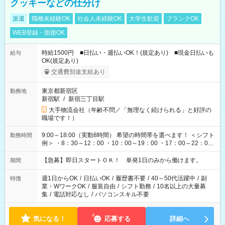
クッキーなどの仕分け
派遣
職種未経験OK
社会人未経験OK
大学生歓迎
ブランクOK
WEB登録・面接OK
時給1500円 ■日払い・週払いOK！(規定あり) ■現金日払いも
給与
OK(規定あり)
交通費別途支給あり
東京都新宿区
勤務地
新宿駅
/
新宿三丁目駅
大手物流会社（年齢不問／「無理なく続けられる」と好評の
職場です！）
9:00～18:00（実動8時間） 希望の時間帯を選べます！ ＜シフト
勤務時間
例＞ ・8：30～12：00 ・10：00～19：00 ・17：00～22：00
・13：00～22：00 ・22：00～翌6：00 など
【急募】即日スタートＯＫ！ 単発1日のみから働けます。
期間
週1日からOK
/
日払いOK
/
履歴書不要
/
40～50代活躍中
/
副
特徴
業・WワークOK
/
服装自由
/
シフト勤務
/
10名以上の大量募
集
/
電話対応なし
/
パソコンスキル不要
気になる！
応募する
詳細へ