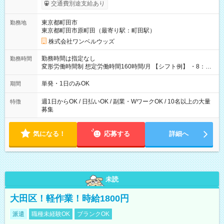
いOK！（規定あり） ┗働いたその日に現金GET♪ お仕事後はコ
交通費別途支給あり
ンビニATMから 日払い分を引き落とせます！ 【試用期間】試
用期間なし
東京都町田市
勤務地
東京都町田市原町田（最寄り駅：町田駅）
株式会社ワンベルウッズ
勤務時間は指定なし
勤務時間
変形労働時間制 想定労働時間160時間/月 【シフト例】 ・8：00
～21：00
単発・1日のみOK
期間
週1日からOK / 日払いOK / 副業・WワークOK / 10名以上の大量
特徴
募集
気になる！
応募する
詳細へ
未読
大田区！軽作業！時給1800円
派遣
職種未経験OK
ブランクOK