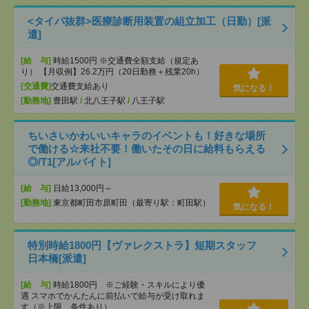
<タイパ抜群>医療診断用装置の組立加工（日勤）[派
遣]
[給 与]
時給1500円 ※交通費全額支給（規定あ
り） 【月収例】26.2万円（20日勤務＋残業20h）
[交通費]
交通費支給あり
気になる！
[勤務地]
豊田駅
/
北八王子駅
/
八王子駅
ちいさいかわいいキャラのイベントも！好きな場所
で働ける☆来社不要！働いたその日に給料もらえる
◎/T1[アルバイト]
[給 与]
日給13,000円～
[勤務地]
東京都町田市原町田（最寄り駅：町田駅）
気になる！
特別時給1800円【ヴァレクストラ】短期スタッフ
日本橋[派遣]
[給 与]
時給1800円 ※ご経験・スキルにより優
遇 スマホでかんたんに前払いで給与が受け取れま
す（※上限、条件あり）