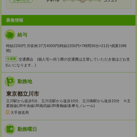
仕事の仕方
テキパキ
コツコツ
募集情報
給与
時給2200円 月収例:37万4000円(時給2200円×7時間30分×21日+残業10時
間)
交通費込 (個人宅へ伺う際の交通費は立替していただき後ほどお支
交通費
払いになります。)
勤務地
東京都立川市
立川駅から徒歩5分、立川北駅から徒歩10分、立川南駅から徒歩10分 ※主
要路線(JR中央線/JR南武線/JR青梅線/多摩モノレール)
大手放送局
勤務曜日