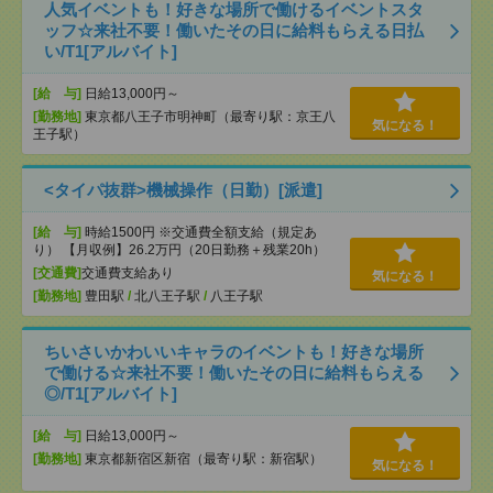
人気イベントも！好きな場所で働けるイベントスタ
ッフ☆来社不要！働いたその日に給料もらえる日払
い/T1[アルバイト]
[給 与]
日給13,000円～
[勤務地]
東京都八王子市明神町（最寄り駅：京王八
気になる！
王子駅）
<タイパ抜群>機械操作（日勤）[派遣]
[給 与]
時給1500円 ※交通費全額支給（規定あ
り） 【月収例】26.2万円（20日勤務＋残業20h）
[交通費]
交通費支給あり
気になる！
[勤務地]
豊田駅
/
北八王子駅
/
八王子駅
ちいさいかわいいキャラのイベントも！好きな場所
で働ける☆来社不要！働いたその日に給料もらえる
◎/T1[アルバイト]
[給 与]
日給13,000円～
[勤務地]
東京都新宿区新宿（最寄り駅：新宿駅）
気になる！