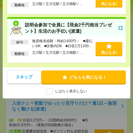
以上
立川駅 / 立川北駅 / 立川南駅 / …
気になる!
【オープニング募集】おばあちゃんのお散歩付き添
勤務地
いも仕事の1つ[派遣]
[給 与]
無資格未経験：時給1400円～ ■週払い
説明会参加で全員に【現金2千円相当プレゼ
OK ■扶養内OK ■日収1万1200円以上
ント】生活のお手伝い[派遣]
[交通費]
交通費全額支給
気になる！
[勤務地]
立川駅
/
立川北駅
/
立川南駅
/
…
無資格未経験：時給1400円～ ■週払
給与
いOK ■扶養内OK ■日収1万1200円
以上
立川駅 / 立川北駅 / 立川南駅 / …
気になる!
説明会参加で全員に【現金2千円相当プレゼント】生
勤務地
活のお手伝い[派遣]
[給 与]
無資格未経験：時給1400円～ ■週払い
OK ■扶養内OK ■日収1万1200円以上
スキップ
どちらも気になる！
[交通費]
交通費全額支給
気になる！
[勤務地]
立川駅
/
立川北駅
/
立川南駅
/
…
しばらく表示しない
入浴ナシ＊夜勤でゆったり見守りだけ＊週1日～無理
なく働ける[派遣]
[給 与]
日収3.2万円～（日勤時給1800円） ■月
収例25.9万円～（夜勤月8回勤務の場合）
[交通費]
交通費全額支給 ■ガソリン代も全額支給