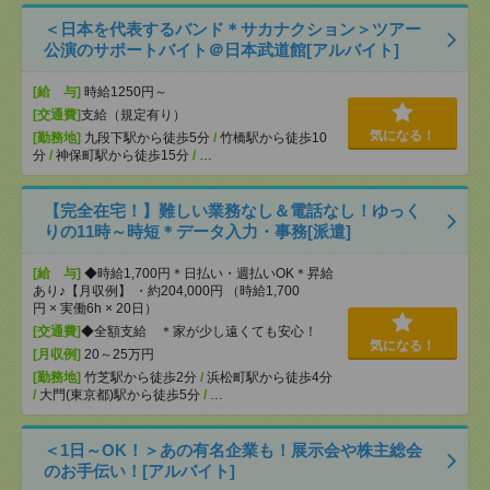
＜日本を代表するバンド＊サカナクション＞ツアー
公演のサポートバイト＠日本武道館[アルバイト]
[給 与]
時給1250円～
[交通費]
支給（規定有り）
気になる！
[勤務地]
九段下駅から徒歩5分
/
竹橋駅から徒歩10
分
/
神保町駅から徒歩15分
/
…
【完全在宅！】難しい業務なし＆電話なし！ゆっく
りの11時～時短＊データ入力・事務[派遣]
[給 与]
◆時給1,700円＊日払い・週払いOK＊昇給
あり♪【月収例】 ・約204,000円 （時給1,700
円 × 実働6h × 20日）
[交通費]
◆全額支給 ＊家が少し遠くても安心！
気になる！
[月収例]
20～25万円
[勤務地]
竹芝駅から徒歩2分
/
浜松町駅から徒歩4分
/
大門(東京都)駅から徒歩5分
/
…
＜1日～OK！＞あの有名企業も！展示会や株主総会
のお手伝い！[アルバイト]