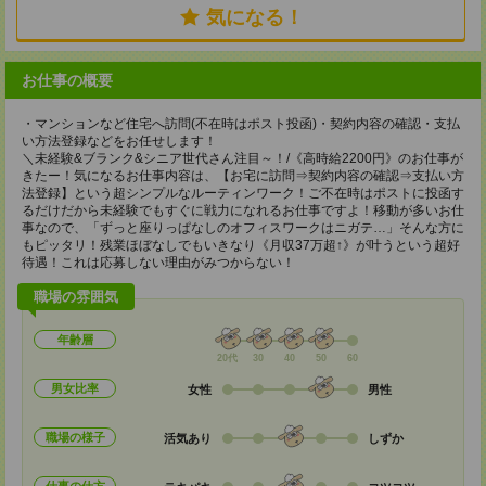
気になる！
お仕事の概要
・マンションなど住宅へ訪問(不在時はポスト投函)・契約内容の確認・支払
い方法登録などをお任せします！
＼未経験&ブランク&シニア世代さん注目～！/《高時給2200円》のお仕事が
きたー！気になるお仕事内容は、【お宅に訪問⇒契約内容の確認⇒支払い方
法登録】という超シンプルなルーティンワーク！ご不在時はポストに投函す
るだけだから未経験でもすぐに戦力になれるお仕事ですよ！移動が多いお仕
事なので、「ずっと座りっぱなしのオフィスワークはニガテ…」そんな方に
もピッタリ！残業ほぼなしでもいきなり《月収37万超↑》が叶うという超好
待遇！これは応募しない理由がみつからない！
職場の雰囲気
年齢層
20代
30
40
50
60
男女比率
女性
男性
職場の様子
活気あり
しずか