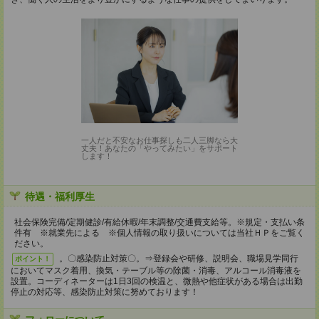
一人だと不安なお仕事探しも二人三脚なら大
丈夫！あなたの「やってみたい」をサポート
します！
待遇・福利厚生
社会保険完備/定期健診/有給休暇/年末調整/交通費支給等。※規定・支払い条
件有 ※就業先による ※個人情報の取り扱いについては当社ＨＰをご覧く
ださい。
。〇感染防止対策〇。⇒登録会や研修、説明会、職場見学同行
ポイント！
においてマスク着用、換気・テーブル等の除菌・消毒、アルコール消毒液を
設置。コーディネーターは1日3回の検温と、微熱や他症状がある場合は出勤
停止の対応等、感染防止対策に努めております！