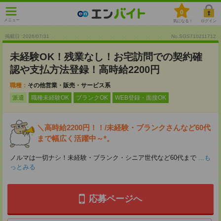
0
メニュー
気になる！
ログイン
掲載日 :2026
/
07
/
31
No.SGS710211712
未経験OK！残業なし！お宅訪問での契約確
認や支払方法登録！高時給2200円
職種：
その他営業・販売・サービス系
派遣
職種未経験OK
ブランクOK
WEB登録・面接OK
＼高時給2200円！！/未経験・ブランクさんなど60代
まで幅広く活躍中～*。
ノルマは一切ナシ！未経験・ブランク・シニア世代など60代まで
...も
っとみる
応募ページへ