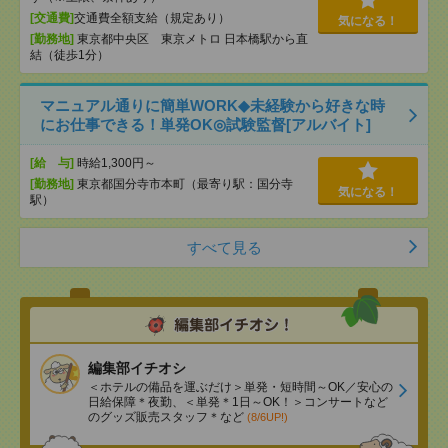
[交通費]
交通費全額支給（規定あり）
気になる！
[勤務地]
東京都中央区 東京メトロ 日本橋駅から直
結（徒歩1分）
マニュアル通りに簡単WORK◆未経験から好きな時
にお仕事できる！単発OK◎試験監督[アルバイト]
[給 与]
時給1,300円～
[勤務地]
東京都国分寺市本町（最寄り駅：国分寺
気になる！
駅）
すべて見る
編集部イチオシ
＜ホテルの備品を運ぶだけ＞単発・短時間～OK／安心の
日給保障＊夜勤、＜単発＊1日～OK！＞コンサートなど
のグッズ販売スタッフ＊など
(8/6UP!)