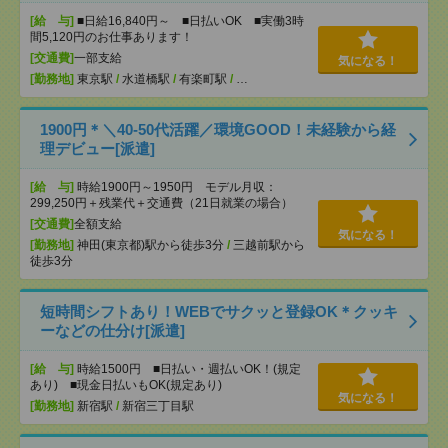
[給 与]
■日給16,840円～ ■日払いOK ■実働3時
間5,120円のお仕事あります！
[交通費]
一部支給
気になる！
[勤務地]
東京駅
/
水道橋駅
/
有楽町駅
/
…
1900円＊＼40-50代活躍／環境GOOD！未経験から経
理デビュー[派遣]
[給 与]
時給1900円～1950円 モデル月収：
299,250円＋残業代＋交通費（21日就業の場合）
[交通費]
全額支給
気になる！
[勤務地]
神田(東京都)駅から徒歩3分
/
三越前駅から
徒歩3分
短時間シフトあり！WEBでサクッと登録OK＊クッキ
ーなどの仕分け[派遣]
[給 与]
時給1500円 ■日払い・週払いOK！(規定
あり) ■現金日払いもOK(規定あり)
気になる！
[勤務地]
新宿駅
/
新宿三丁目駅