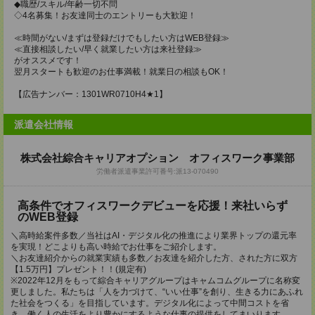
◆職歴/スキル/年齢一切不問
◇4名募集！お友達同士のエントリーも大歓迎！
≪時間がない/まずは登録だけでもしたい方はWEB登録≫
≪直接相談したい/早く就業したい方は来社登録≫
がオススメです！
翌月スタートも歓迎のお仕事満載！就業日の相談もOK！
【広告ナンバー：1301WR0710H4★1】
派遣会社情報
株式会社綜合キャリアオプション オフィスワーク事業部
労働者派遣事業許可番号:派13-070490
高条件でオフィスワークデビューを応援！来社いらず
のWEB登録
＼高時給案件多数／当社はAI・デジタル化の推進により業界トップの還元率
を実現！どこよりも高い時給でお仕事をご紹介します。
＼お友達紹介からの就業実績も多数／お友達を紹介した方、された方に双方
【1.5万円】プレゼント！！(規定有)
※2022年12月をもって綜合キャリアグループはキャムコムグループに名称変
更しました。私たちは「人を力づけて、“いい仕事”を創り、生きる力にあふれ
た社会をつくる」を目指しています。デジタル化によって中間コストを省
き、働く人の生活をより豊かにするような仕事の提供をしてまいります。