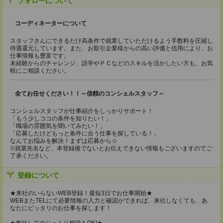
フォローについて
コーディネーターについて
スタッフさんにできるだけ高条件で就業していただけるよう手数料を圧縮し
待遇還元しています。また、お取引企業様からの高い評価と信用により、お
仕事情報も豊富です。
未経験からのチャレンジ、語学やＰＣなどのスキルを活かしたい方も、お気
軽にご相談ください。
全てお任せください！！～信頼のコンシェルスタッフ～
コンシェルスタッフが仕事紹介をしっかりサポート！
「もう少しココの条件を知りたい！」
「職場の雰囲気を聞いてみたい！」
「応募したけどもっと条件に合う仕事を探している！」
なんてお悩みを解決！まずは応募から☆
※就業先名など、本登録後でないとお伝えできない情報もございますのでご
了承ください。
登録について
★来社のいらないWEB登録！最短3日でお仕事開始★
WEBまたTELにて必要情報の入力と確認ができれば、来社しなくても、あ
なたにピッタリのお仕事を探します！