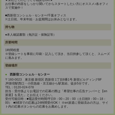
★来社してのじっくり相談もOK!★
お仕事の内容をしっかり聞いてからスタートしたい方にオススメ♪各オフィ
スで実施中！
■西新宿コンシェル・センター/千葉オフィス
※土日祝、年末年始・お盆期間はお休みとなります。
持ち物
●本人確認書類（免許証・保険証等）
所要時間
1時間程度
※登録シートを事前に印刷・記入して頂き、当日持参して頂くと、スムーズ
に進みます。
登録場所
西新宿コンシェル・センター
〒160-0023 東京都 新宿区 西新宿 1丁目8番1号 新宿ビルディング8F
JR新宿駅西口・小田急線・京王線から駅直結、徒歩5分です。
TEL：0120-024-078
担当：受付係よりお電話での応募の際は「希望仕事の広告ナンバーと【en
派遣】を見た」とお伝えください。
受付可能日時：■電話受付時間/平日9：00～20：00（土日祝9：00～18：
00） ■WEBでの応募は24時間受付OK！ ※en派遣に登録済みの方は、サイ
ト内の応募ボタンからの応募をお薦めします。