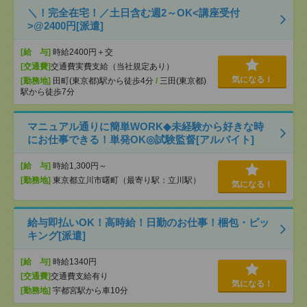
＼！完全在宅！／土日含む週2～OK<講座受付
>@2400円[派遣]
[給 与]
時給2400円＋交
[交通費]
交通費実費支給（当社規定あり）
気になる！
[勤務地]
田町(東京都)駅から徒歩4分
/
三田(東京都)
駅から徒歩7分
マニュアル通りに簡単WORK◆未経験から好きな時
にお仕事できる！単発OK◎試験監督[アルバイト]
[給 与]
時給1,300円～
[勤務地]
東京都立川市曙町（最寄り駅：立川駅）
気になる！
給与即払いOK！高時給！日勤のお仕事！梱包・ピッ
キング[派遣]
[給 与]
時給1340円
[交通費]
交通費支給有り
気になる！
[勤務地]
宇都宮駅から車10分