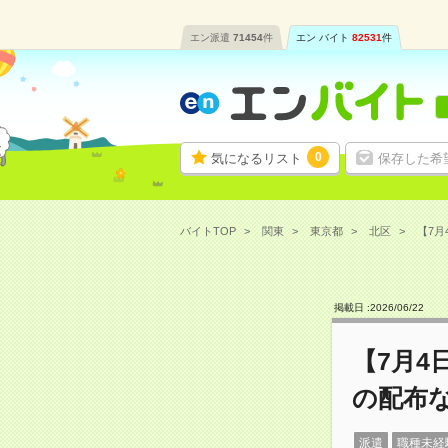
エン派遣
71454
件
エン バイト
82531
件
0
気になるリスト
保存した希
バイトTOP
関東
東京都
北区
【7月
掲載日 :
2026
/
06
/
22
【7月4
の配布
派遣
職種未経