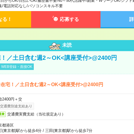
1日からOK
/
日払いOK
/
履歴書不要
/
40～50代活躍中
/
副業・WワークOK
/
シフト
集
/
電話対応なし
/
パソコンスキル不要
なる！
応募する
詳
未読
！／土日含む週2～OK<講座受付>@2400円
WEB登録・面接OK
在宅！／土日含む週2～OK<講座受付>@2400円
給2400円＋交
交通費別途支給あり
交通費実費支給（当社規定あり）
通費
京都港区
町(東京都)駅から徒歩4分
/
三田(東京都)駅から徒歩7分