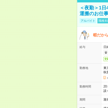
＜夜勤＞1日
運搬のお仕
アルバイト
職種未
暇だか
日
給与
交
東
勤務地
秋
2
勤務時間
談
激
期間