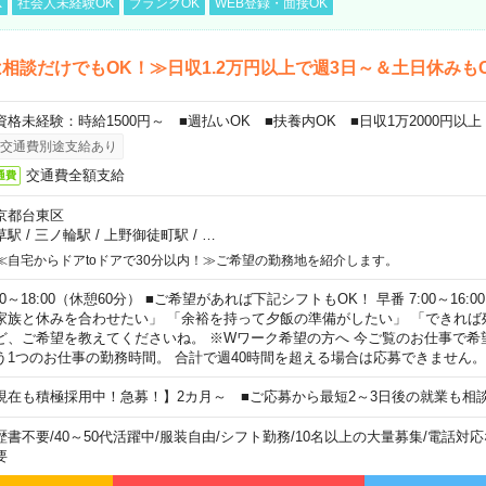
K
社会人未経験OK
ブランクOK
WEB登録・面接OK
相談だけでもOK！≫日収1.2万円以上で週3日～＆土日休みも
資格未経験：時給1500円～ ■週払いOK ■扶養内OK ■日収1万2000円以上
交通費別途支給あり
交通費全額支給
通費
京都台東区
草駅
/
三ノ輪駅
/
上野御徒町駅
/
…
≪自宅からドアtoドアで30分以内！≫ご希望の勤務地を紹介します。
00～18:00（休憩60分） ■ご希望があれば下記シフトもOK！ 早番 7:00～16:00 遅
家族と休みを合わせたい」 「余裕を持って夕飯の準備がしたい」 「できれば
ど、ご希望を教えてくださいね。 ※Wワーク希望の方へ 今ご覧のお仕事で希
う1つのお仕事の勤務時間。 合計で週40時間を超える場合は応募できません。
現在も積極採用中！急募！】2カ月～ ■ご応募から最短2～3日後の就業も相
歴書不要
/
40～50代活躍中
/
服装自由
/
シフト勤務
/
10名以上の大量募集
/
電話対応
要