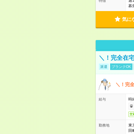
週
特徴
募
気に
＼！完全在宅
派遣
ブランクOK
＼！完全
時
給与
交
東
勤務地
田