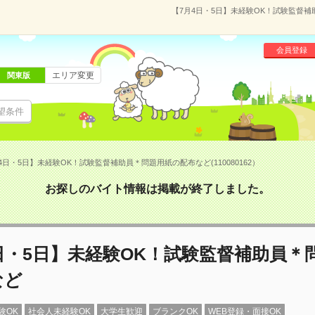
【7月4日・5日】未経験OK！試験監督補助
会員登録
エリア変更
関東版
望条件
4日・5日】未経験OK！試験監督補助員＊問題用紙の配布など(110080162）
お探しのバイト情報は掲載が終了しました。
日・5日】未経験OK！試験監督補助員＊
など
験OK
社会人未経験OK
大学生歓迎
ブランクOK
WEB登録・面接OK