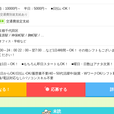
給：10000円～ 半日：5000円～ ■日払いOK！
交通費別途支給あり
交通費規定支給
通費
京都千代田区
葉原駅
/
神保町駅
/
麹町駅
/
…
オフィス・学校など
0:00～24：00 22：00～翌7:00 …など1日4時間～OK！ その他シフトもござ
ください！
短1日～OK！ ■もちろん即日スタートもOK！ ■曜日・日数はアナタ次第！
1日からOK
/
日払いOK
/
履歴書不要
/
40～50代活躍中
/
副業・WワークOK
/
シフト
集
/
電話対応なし
/
パソコンスキル不要
なる！
応募する
詳
未読