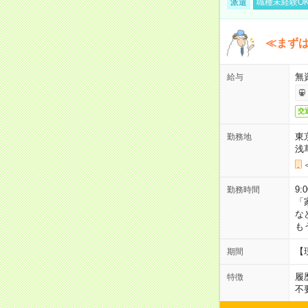
派遣
職種未経験O
≪まずは
無
給与
交
東
勤務地
浅
9:
勤務時間
「
な
も
【
期間
履
特徴
不