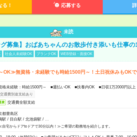
なる！
応募する
詳
未読
グ募集】おばあちゃんのお散歩付き添いも仕事の
K
社会人未経験OK
ブランクOK
WEB登録・面接OK
～OK≫無資格・未経験でも時給1500円～！土日祝休みもOK
資格未経験：時給1500円～ ■週払いOK ■扶養内OK ■日収1万2000円以上
交通費別途支給あり
交通費全額支給
通費
京都豊島区
鴨駅
/
目白駅
/
北池袋駅
/
…
≪自宅からドアtoドアで30分以内！≫ご希望の勤務地を紹介します。