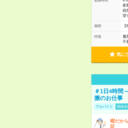
9:
勤務時間
夜
残
望
【
期間
履
特徴
不
気に
＃1日4時間
搬のお仕事
アルバイト
職種未
暇だか
証