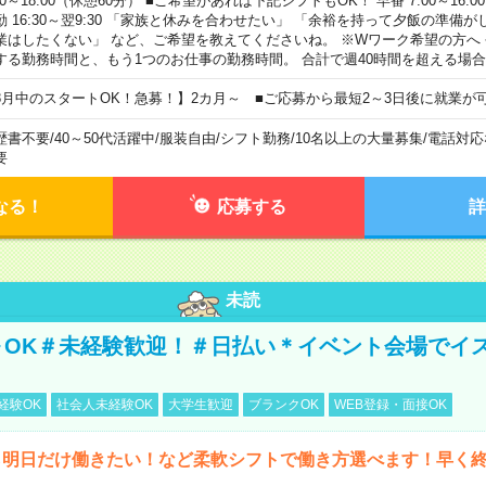
00～18:00（休憩60分） ■ご希望があれば下記シフトもOK！ 早番 7:00～16:00 遅
勤 16:30～翌9:30 「家族と休みを合わせたい」 「余裕を持って夕飯の準備
業はしたくない」 など、ご希望を教えてくださいね。 ※Wワーク希望の方へ
する勤務時間と、もう1つのお仕事の勤務時間。 合計で週40時間を超える場
8月中のスタートOK！急募！】2カ月～ ■ご応募から最短2～3日後に就業が
歴書不要
/
40～50代活躍中
/
服装自由
/
シフト勤務
/
10名以上の大量募集
/
電話対応
要
なる！
応募する
詳
未読
～OK＃未経験歓迎！＃日払い＊イベント会場でイ
経験OK
社会人未経験OK
大学生歓迎
ブランクOK
WEB登録・面接OK
ら明日だけ働きたい！など柔軟シフトで働き方選べます！早く