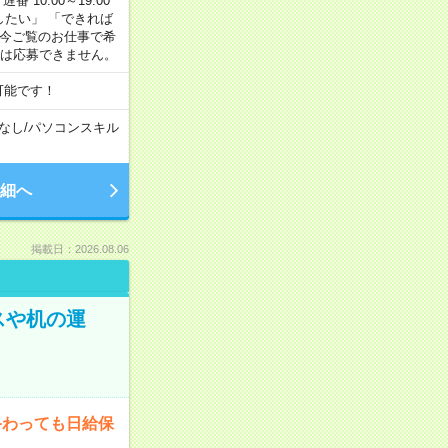
番 10:00～19:00
がしたい」 「できれば
 今ご覧のお仕事で希
合は応募できません。
可能です！
なし
/
パソコンスキル
細へ
掲載日：2026.08.06
スや机の運
終わっても日給保