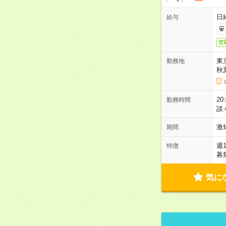
日
給与
交
東
勤務地
秋
2
勤務時間
談
激
期間
週
特徴
募
気に