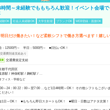
4時間～未経験でももちろん歓迎！イベント会場で
事
経験OK
社会人未経験OK
大学生歓迎
ブランクOK
WEB登録・面接OK
ら明日だけ働きたい！など柔軟シフトで働き方選べます！嬉し
給：12500円～ 半日：5000円～ ■日払いOK！
交通費別途支給あり
交通費規定支給
通費
京都千代田区
葉原駅
/
神保町駅
/
麹町駅
/
…
オフィス・学校など
0:00～24：00 22：00～翌7:00 …など1日4時間～OK！ その他シフトもござ
ください！
短1日～OK！ ■もちろん即日スタートもOK！ ■曜日・日数はアナタ次第！