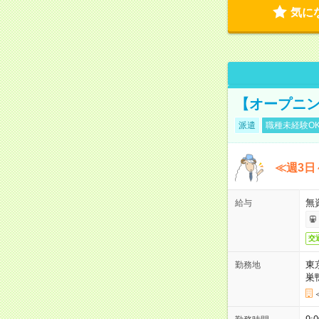
気に
【オープニン
派遣
職種未経験O
≪週3日
無
給与
交
東
勤務地
巣