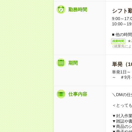
勤務時間
シフト勤
9:00～17:
10:00～1
■ 他の時
★
残業時間
（就業先によ
期間
単発（1
単発1日～
～ ＃9月
仕事内容
＼DMの仕
＜とって
▼封入作
▼雑誌や
▼商品の
▼冊子や