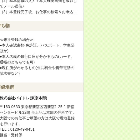
（2）基本情報の入力＋本人確認書類を撮影し
てメール送信♪
（3）本登録完了後、お仕事の検索＆お申込！
持ち物
≪来社登録の場合≫
●本人確認書類(免許証、パスポート、学生証
ほか)
●本人名義の銀行口座が分かるもの(カード、
通帳のどちらでも可)
●現住所がわかるもの(公共料金や携帯電話の
請求書など)
登録場所
株式会社バイトレ(東京本部)
〒163-0633 東京都新宿区西新宿1-25-1 新宿
センタービル32階 ※上記は本部の住所です。
大阪でのお仕事ご希望の方は大阪で現地登録
を行います。
TEL：0120-49-0451
担当：受付係