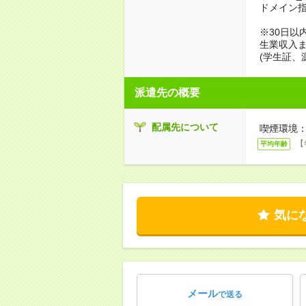
ドメイン
※30日以
生業収入ま
(学生証、
派遣先の概要
配属先について
喫煙環境：
【
平均年齢
気に
メール
で送る