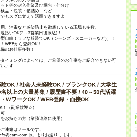
レット等の封入作業及び梱包・仕分け
の検品・包装・箱詰め など
方でもスグに覚えて活躍できますよ！
着用、消毒など感染防止を徹底している現場も多数。
週払いOK(2～3営業日後振込)！
型自由！ラフな服装でOK（ジーンズ・スニーカーなど)）！
！WEBから登録OK！
完備のお仕事多数！
のタイミングによっては、ご希望のお仕事をご紹介できない可
ざいます
OK / 社会人未経験OK / ブランクOK / 大学生
10名以上の大量募集 / 履歴書不要 / 40～50代活躍
副業・WワークOK / WEB登録・面接OK
K！（副業歓迎☆）
不可
話をお持ちの方（業務連絡に使用）
のご連絡はメールです。
info@cam-com.jp」よりお送りします。