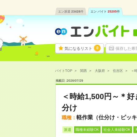
エン派遣
23428
件
エン バイト
25205
件
0
気になるリスト
保存した希
バイトTOP
関西
大阪府
住吉区
＜時
掲載日 :
2026
/
07
/
29
＜時給1,500円～
分け
軽作業（仕分け・ピッキ
職種：
派遣
職種未経験OK
社会人未経験OK