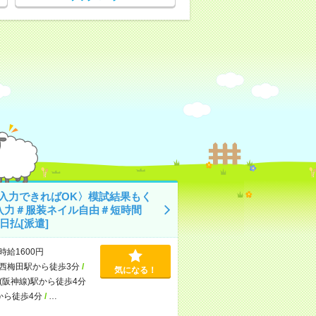
C入力できればOK〉模試結果もく
入力＃服装ネイル自由＃短時間
日払[派遣]
時給1600円
西梅田駅から徒歩3分
/
気になる！
(阪神線)駅から徒歩4分
から徒歩4分
/
…