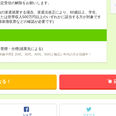
指定受信の解除をお願いします。
内の派遣就業する場合、派遣法改正により、60歳以上、学生、
たは世帯収入500万円以上のいずれかに該当する方が対象です
源泉徴収票などの確認が必要です)
禁煙・分煙(就業先による)
年齢不問】20代、30代、40代、50代と幅広い年代の方が活躍中！
なる！
シェア
ツイート