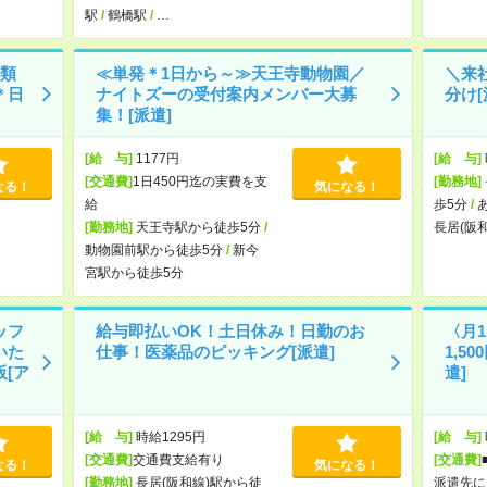
駅
/
鶴橋駅
/
…
類
≪単発＊1日から～≫天王寺動物園／
＼来
＊日
ナイトズーの受付案内メンバー大募
分け[
集！[派遣]
[給 与]
1177円
[給 与]
[交通費]
1日450円迄の実費を支
[勤務地]
なる！
気になる！
給
歩5分
/
[勤務地]
天王寺駅から徒歩5分
/
長居(阪
動物園前駅から徒歩5分
/
新今
宮駅から徒歩5分
ッフ
給与即払いOK！土日休み！日勤のお
〈月
いた
仕事！医薬品のピッキング[派遣]
1,5
[ア
遣]
[給 与]
時給1295円
[給 与]
[交通費]
交通費支給有り
[交通費]
なる！
気になる！
[勤務地]
長居(阪和線)駅から徒
派遣先に