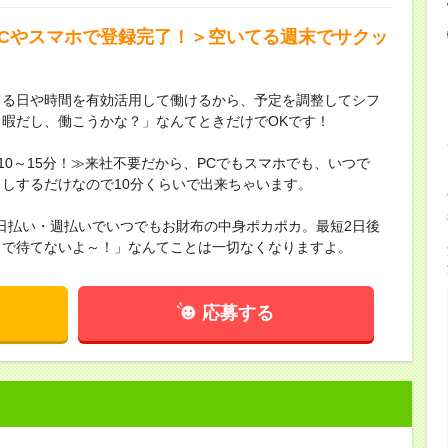
PCやスマホで登録完了！＞空いてる週末でサクッ
てる日や時間を有効活用して働けるから、予定を調整してシフ
暇だし、働こうかな？」なんてときだけでOKです！
10～15分！≫来社不要だから、PCでもスマホでも、いつで
しするだけなので10分くらいで出来ちゃいます。
≫日払い・週払いでいつでもお財布の中身ポカポカ。最短2日後
まで待てないよ～！」なんてことは一切なくなりますよ。
応募する