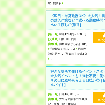
駅
/
鶴橋駅
/
…
《即日・単発勤務OK》大人気！書
の封入作業など＊選べる勤務時間
払い手渡し〇[派遣]
[給 与]
時給1284円～1605円
[交通費]
上限1,000円/日
気に
[勤務地]
御幣島駅から徒歩10分
/
千船駅から徒歩12分
/
尼崎(阪
神線)駅から【登録地】徒歩1分
/
…
好きな場所で働けるイベントスタ
☆人気イベントも！来社不要！働
その日に給料もらえる日払い◎｜阪
ルバイト]
[給 与]
日給16,500円～
[勤務地]
大阪府大阪市中央区難
気に
波（最寄り駅：難波駅）