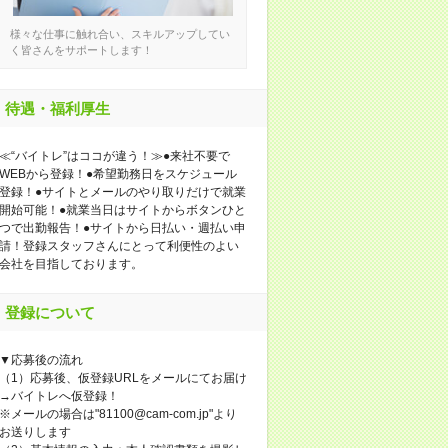
様々な仕事に触れ合い、スキルアップしてい
く皆さんをサポートします！
待遇・福利厚生
≪“バイトレ”はココが違う！≫●来社不要で
WEBから登録！●希望勤務日をスケジュール
登録！●サイトとメールのやり取りだけで就業
開始可能！●就業当日はサイトからボタンひと
つで出勤報告！●サイトから日払い・週払い申
請！登録スタッフさんにとって利便性のよい
会社を目指しております。
登録について
▼応募後の流れ
（1）応募後、仮登録URLをメールにてお届け
→バイトレへ仮登録！
※メールの場合は"81100@cam-com.jp"より
お送りします