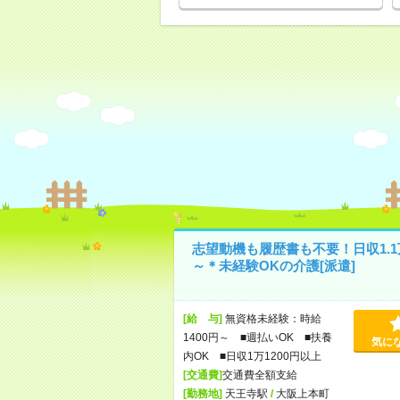
志望動機も履歴書も不要！日収1.1
～＊未経験OKの介護[派遣]
[給 与]
無資格未経験：時給
1400円～ ■週払いOK ■扶養
気に
内OK ■日収1万1200円以上
[交通費]
交通費全額支給
[勤務地]
天王寺駅
/
大阪上本町