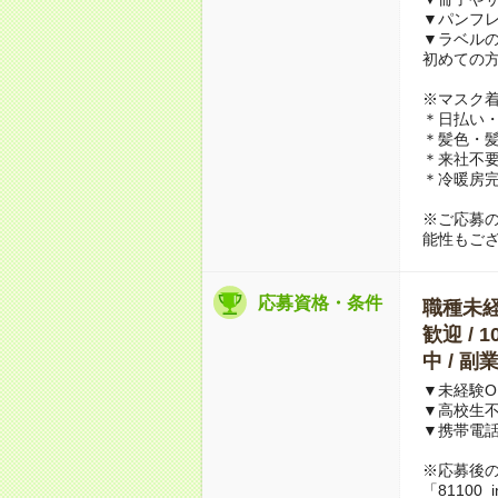
▼パンフ
▼ラベル
初めての
※マスク
＊日払い・
＊髪色・髪
＊来社不要
＊冷暖房
※ご応募
能性もご
応募資格・条件
職種未経験
歓迎 / 
中 / 
▼未経験O
▼高校生
▼携帯電
※応募後
「81100_