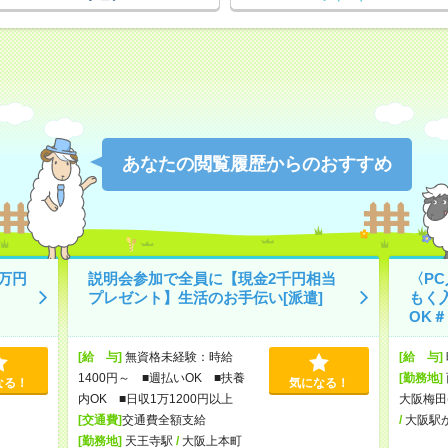
あなたの閲覧履歴からのおすすめ
万円
説明会参加で全員に【現金2千円相当
〈P
プレゼント】生活のお手伝い[派遣]
もく
OK＃
[給 与]
無資格未経験：時給
[給 与]
1400円～ ■週払いOK ■扶養
[勤務地]
なる！
気になる！
内OK ■日収1万1200円以上
大阪梅田
[交通費]
交通費全額支給
/
大阪駅
[勤務地]
天王寺駅
/
大阪上本町