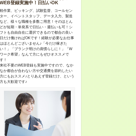
WEB登録実施中！日払いOK
軽作業、ピッキング、試験監督、コールセン
ター、イベントスタッフ、データ入力、製造
など、様々な職種を多数ご用意！そのほとん
どが短期・単発系で日払い・週払いも可！シ
フトも自由自在に選択できるので都合の良い
日だけ働ければOKです！経験が必要なお仕事
はほとんどございません♪「今だけ稼ぎた
い！」「ブランク明けの肩慣らしに！」「W
ワーク希望」なんて方にもぜひオススメで
す！
来社不要のWEB登録も実施中ですので、なか
なか都合が合わない方や交通費を節約したい
方にもおススメ♪とりあえず登録だけ、という
方も大歓迎です♪