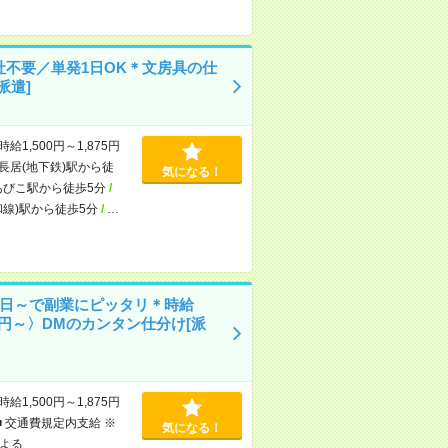
社不要／単発1日OK＊文房具の仕
派遣]
時給1,500円～1,875円
長居(地下鉄)駅から徒
気になる！
あびこ駅から徒歩5分
/
和線)駅から徒歩5分
/
…
1日～で副業にピッタリ＊時給
00円～〉DMのカンタン仕分け[派
時給1,500円～1,875円
■ 交通費規定内支給 ※
気になる！
よる