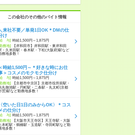
この会社のその他のバイト情報
＼来社不要／単発1日OK＊DMの仕
分け
[給 与]
時給1,500円～1,875円
[勤務地]
【岸和田市】岸和田駅・東岸和田
駅・久米田駅・春木駅・下松(大阪府)駅など
勤務地多数！
＜時給1,500円～＊好きな時にお仕
事＞コスメのモクモク仕分け
[給 与]
時給1,500円～1,875円
[勤務地]
【京都市中京区】京都市役所前駅・
烏丸御池駅・円町駅・二条駅・丸太町(京都
市営)駅など勤務地多数！
〈空いた日1日のみからOK〉＊コス
メの仕分け
[給 与]
時給1,500円～1,875円
[勤務地]
【大阪市天王寺区】天王寺駅・大阪
上本町駅・鶴橋駅・玉造駅・寺田町駅など勤
務地多数！