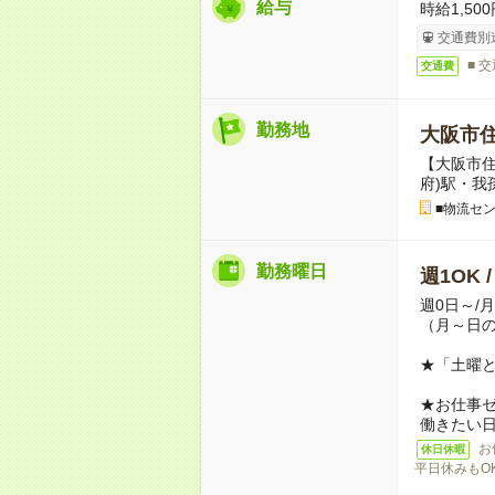
給与
時給1,500
交通費別
■ 
交通費
勤務地
大阪市
【大阪市住
府)駅・我
■物流セ
勤務曜日
週1OK 
週0日～/
（月～日
★「土曜
★お仕事
働きたい
お
休日休暇
平日休みもO