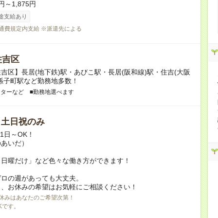
円～1,875円
途支給あり
交通費規定内支給 ※派遣先による
住吉区
吉区】長居(地下鉄)駅・あびこ駅・長居(阪和線)駅・住吉(大阪
孫子町駅など勤務地多数！
ンターなど ■勤務地選べます
/ 土日祝のみ
月1日～OK！
のあいだ）
と日曜だけ」など色々な働き方ができます！
ゼロの週があっても大丈夫。
日、お休みの希望はお気軽にご相談ください！
休みはあなたのご希望次第！
Kです。