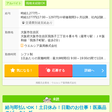
アルバイト
職種未経験OK
時給1,277円～
給与
時給1277円(17:00～1297円)※研修期間3ヶ月以降、社内試験に
よる更新判定あり 社内試験合格後、時給＋50～100円の昇給あ
交通費別途支給あり
り （大学生は＋20円） 試用期間あり：入社日から3ヶ月間／本
採用と待遇は変わりません。 【試用期間】試用期間あり 試用期
大阪市住吉区
勤務地
間の長さ：3ヶ月 雇用形態、給与は本採用時と同じです。
大阪府大阪市住吉区我孫子三丁目６番６号（最寄り駅：ＪＲ阪
和線「我孫子町駅」徒歩2分）
ウエルシア薬局株式会社
シフト制
勤務時間
1日あたりの実働時間：最大8時間/日 9:00～19:00の間で1日8時
間の勤務 ☆週4～5日の勤務 ※勤務曜日応相談 ☆未経験・無資格
可
気になる！
応募する
詳細へ
掲載元企業名
ウエルシア薬局株式会社
未読
給与即払いOK！土日休み！日勤のお仕事！医薬品