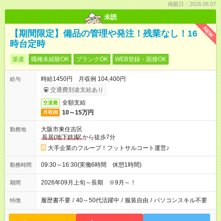
掲載日：2026.08.07
未読
NEW
【期間限定】備品の管理や発注！残業なし！16
時台定時
派遣
職種未経験OK
ブランクOK
WEB登録・面接OK
時給1450円 月収例 104,400円
給与
交通費別途支給あり
全額支給
交通費
10～15万円
月収例
大阪市東住吉区
勤務地
長居(地下鉄)駅
から徒歩7分
大手企業のフループ！フットサルコート運営♪
09:30～16:30(実働6時間 休憩1時間)
勤務時間
2026年09月上旬～長期 ※9月～！
期間
履歴書不要
/
40～50代活躍中
/
服装自由
/
パソコンスキル不要
特徴