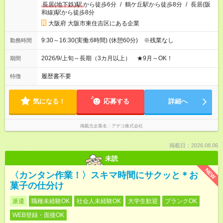
長居(地下鉄)駅
から徒歩6分
/
鶴ケ丘駅から徒歩8分
/
長居(阪
和線)駅から徒歩8分
大阪府 大阪市東住吉区にある企業
9:30～16:30(実働:6時間) (休憩60分) ※残業なし
勤務時間
2026/9/上旬～長期（3カ月以上） ★9月～OK！
期間
履歴書不要
特徴
気になる！
応募する
詳細へ
掲載元企業名
アデコ株式会社
掲載日：2026.08.06
未読
NEW
〈カンタン作業！〉スキマ時間にサクッと＊お
菓子の仕分け
派遣
職種未経験OK
社会人未経験OK
大学生歓迎
ブランクOK
WEB登録・面接OK