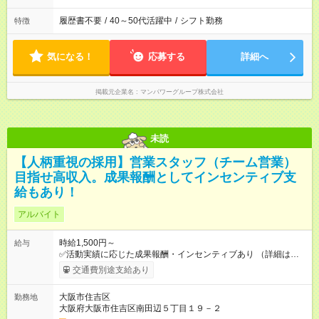
履歴書不要
/
40～50代活躍中
/
シフト勤務
特徴
気になる！
応募する
詳細へ
掲載元企業名
マンパワーグループ株式会社
未読
【人柄重視の採用】営業スタッフ（チーム営業）
目指せ高収入。成果報酬としてインセンティブ支
給もあり！
アルバイト
時給1,500円～
給与
✅活動実績に応じた成果報酬・インセンティブあり （詳細は面
談時にご説明いたします） 【試用期間】試用期間なし
交通費別途支給あり
大阪市住吉区
勤務地
大阪府大阪市住吉区南田辺５丁目１９－２