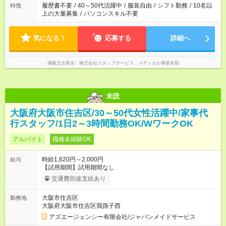
履歴書不要
/
40～50代活躍中
/
服装自由
/
シフト勤務
/
10名以
特徴
上の大量募集
/
パソコンスキル不要
気になる！
応募する
詳細へ
掲載元企業名
株式会社スタッフサービス メディカル事業本部
未読
大阪府大阪市住吉区/30～50代女性活躍中/家事代
行スタッフ/1日2～3時間勤務OK/WワークOK
アルバイト
職種未経験OK
時給1,620円～2,000円
給与
【試用期間】試用期間なし
交通費別途支給あり
大阪市住吉区
勤務地
大阪府大阪市住吉区我孫子西
アズエージェンシー有限会社/ジャパンメイドサービス