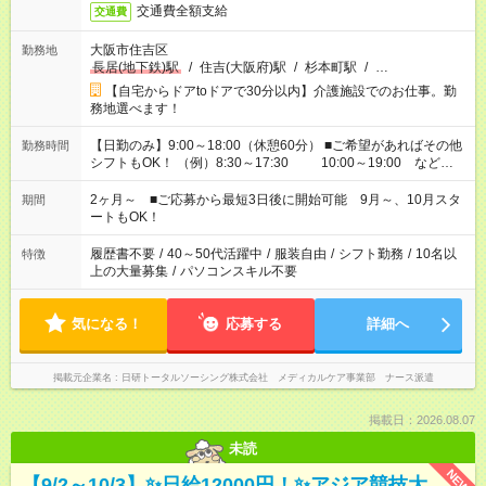
交通費全額支給
交通費
大阪市住吉区
勤務地
長居(地下鉄)駅
/
住吉(大阪府)駅
/
杉本町駅
/
…
【自宅からドアtoドアで30分以内】介護施設でのお仕事。勤
務地選べます！
【日勤のみ】9:00～18:00（休憩60分） ■ご希望があればその他
勤務時間
シフトもOK！ （例）8:30～17:30 10:00～19:00 など
「家族とお休みを合わせたい」 「できれば残業はしたくない」
など、あなたのご希望に沿ったお仕事をご紹介します！ ※Wワ
2ヶ月～ ■ご応募から最短3日後に開始可能 9月～、10月スタ
期間
ーク希望の方へ 今ご覧のお仕事で希望する勤務時間と、もう1つ
ートもOK！
のお仕事の勤務時間。 合計で週40時間を超える場合は応募でき
ません
履歴書不要
/
40～50代活躍中
/
服装自由
/
シフト勤務
/
10名以
特徴
上の大量募集
/
パソコンスキル不要
気になる！
応募する
詳細へ
掲載元企業名
日研トータルソーシング株式会社 メディカルケア事業部 ナース派遣
掲載日：2026.08.07
未読
NEW
【9/2～10/3】✨日給12000円！✨アジア競技大