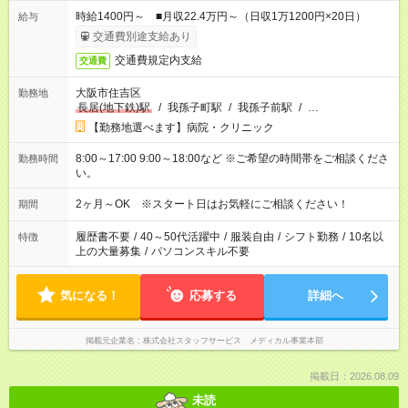
時給1400円～ ■月収22.4万円～（日収1万1200円×20日）
給与
交通費別途支給あり
交通費規定内支給
交通費
大阪市住吉区
勤務地
長居(地下鉄)駅
/
我孫子町駅
/
我孫子前駅
/
…
【勤務地選べます】病院・クリニック
8:00～17:00 9:00～18:00など ※ご希望の時間帯をご相談くださ
勤務時間
い。
2ヶ月～OK ※スタート日はお気軽にご相談ください！
期間
履歴書不要
/
40～50代活躍中
/
服装自由
/
シフト勤務
/
10名以
特徴
上の大量募集
/
パソコンスキル不要
気になる！
応募する
詳細へ
掲載元企業名
株式会社スタッフサービス メディカル事業本部
掲載日：2026.08.09
未読