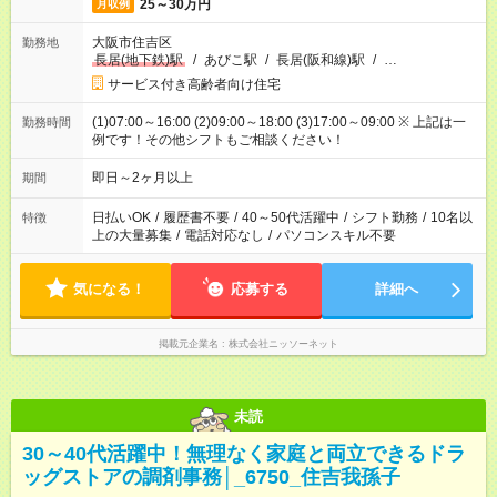
25～30万円
月収例
大阪市住吉区
勤務地
長居(地下鉄)駅
/
あびこ駅
/
長居(阪和線)駅
/
…
サービス付き高齢者向け住宅
(1)07:00～16:00 (2)09:00～18:00 (3)17:00～09:00 ※ 上記は一
勤務時間
例です！その他シフトもご相談ください！
即日～2ヶ月以上
期間
日払いOK
/
履歴書不要
/
40～50代活躍中
/
シフト勤務
/
10名以
特徴
上の大量募集
/
電話対応なし
/
パソコンスキル不要
気になる！
応募する
詳細へ
掲載元企業名
株式会社ニッソーネット
未読
30～40代活躍中！無理なく家庭と両立できるドラ
ッグストアの調剤事務│_6750_住吉我孫子