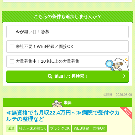
こちらの条件も追加しませんか？
今が狙い目！急募
来社不要！WEB登録／面接OK
大量募集中！10名以上の大量募集
追加して再検索！
掲載日：2026.08.09
未読
NEW
≪無資格でも月収22.4万円～≫病院で受付やカ
ルテの整理など
派遣
社会人未経験OK
ブランクOK
WEB登録・面接OK