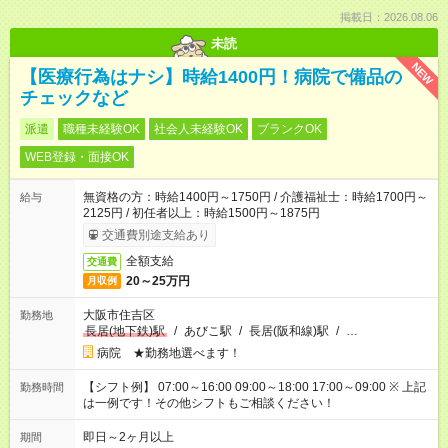
掲載日：2026.08.06
未読
NEW
【医療行為はナシ】時給1400円！病院で備品の
チェックなど
派遣
職種未経験OK
社会人未経験OK
ブランクOK
WEB登録・面接OK
無資格の方：時給1400円～1750円 / 介護福祉士：時給1700円～
給与
2125円 / 初任者以上：時給1500円～1875円
交通費別途支給あり
全額支給
交通費
20～25万円
月収例
大阪市住吉区
勤務地
長居(地下鉄)駅
/
あびこ駅
/
長居(阪和線)駅
/
…
病院 ★勤務地選べます！
【シフト例】 07:00～16:00 09:00～18:00 17:00～09:00 ※ 上記
勤務時間
は一例です！その他シフトもご相談ください！
即日～2ヶ月以上
期間