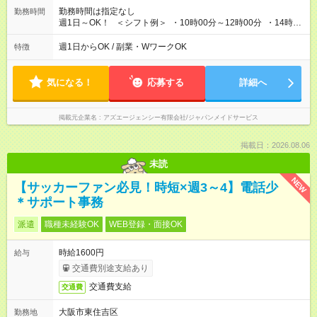
勤務時間は指定なし
勤務時間
週1日～OK！ ＜シフト例＞ ・10時00分～12時00分 ・14時00
分～16時00分 ※勤務帯は複数あります！ ＼働き方のご希望を
聞かせてください！／ 気になることはなんでも相談してくださ
週1日からOK / 副業・WワークOK
特徴
いね。
気になる！
応募する
詳細へ
掲載元企業名
アズエージェンシー有限会社/ジャパンメイドサービス
掲載日：2026.08.06
未読
NEW
【サッカーファン必見！時短×週3～4】電話少
＊サポート事務
派遣
職種未経験OK
WEB登録・面接OK
時給1600円
給与
交通費別途支給あり
交通費支給
交通費
大阪市東住吉区
勤務地