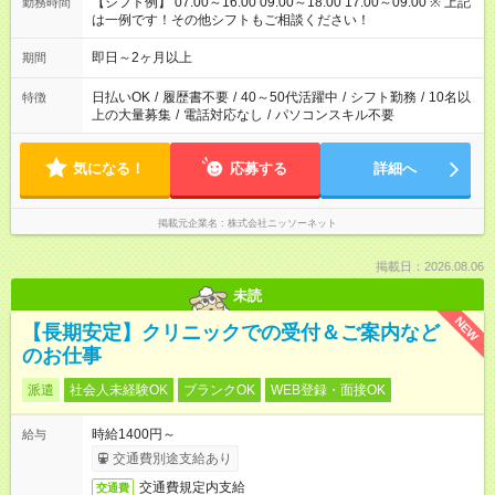
【シフト例】 07:00～16:00 09:00～18:00 17:00～09:00 ※ 上記
勤務時間
は一例です！その他シフトもご相談ください！
即日～2ヶ月以上
期間
日払いOK
/
履歴書不要
/
40～50代活躍中
/
シフト勤務
/
10名以
特徴
上の大量募集
/
電話対応なし
/
パソコンスキル不要
気になる！
応募する
詳細へ
掲載元企業名
株式会社ニッソーネット
掲載日：2026.08.06
未読
NEW
【長期安定】クリニックでの受付＆ご案内など
のお仕事
派遣
社会人未経験OK
ブランクOK
WEB登録・面接OK
時給1400円～
給与
交通費別途支給あり
交通費規定内支給
交通費