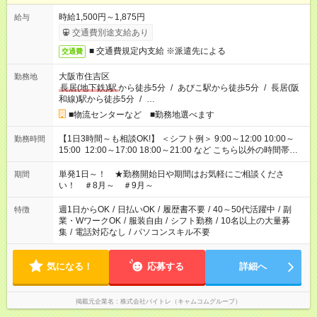
時給1,500円～1,875円
給与
交通費別途支給あり
■ 交通費規定内支給 ※派遣先による
交通費
大阪市住吉区
勤務地
長居(地下鉄)駅
から徒歩5分
/
あびこ駅から徒歩5分
/
長居(阪
和線)駅から徒歩5分
/
…
■物流センターなど ■勤務地選べます
【1日3時間～も相談OK!】 ＜シフト例＞ 9:00～12:00 10:00～
勤務時間
15:00 12:00～17:00 18:00～21:00 など こちら以外の時間帯も
お気軽にご相談ください！
単発1日～！ ★勤務開始日や期間はお気軽にご相談くださ
期間
い！ ＃8月～ ＃9月～
週1日からOK
/
日払いOK
/
履歴書不要
/
40～50代活躍中
/
副
特徴
業・WワークOK
/
服装自由
/
シフト勤務
/
10名以上の大量募
集
/
電話対応なし
/
パソコンスキル不要
気になる！
応募する
詳細へ
掲載元企業名
株式会社バイトレ（キャムコムグループ）