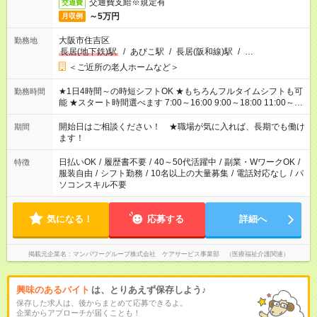
交通費支給※規定有
交通費
～5万円
月収例
大阪市住吉区
勤務地
長居(地下鉄)駅
/
あびこ駅
/
長居(阪和線)駅
/
…
＜ご近所の老人ホームなど＞
★1日4時間～の時短シフトOK ★もちろんフルタイムシフトも可
勤務時間
能 ★スタート時間選べます 7:00～16:00 9:00～18:00 11:00～
20:00 など 残業なし！ ※Wワークの場合、他のお仕事と合わせ
週40時間超の就業はご案内できません ※法令に基づき、週20時
開始日はご相談ください！ ★職場が気に入れば、長期でも働け
期間
間以上勤務は社会保険への加入対象となります ※労働者派遣法
ます！
（日雇い派遣の原則禁止）により、短時間・短期間の就業はご
案内が難しい場合があります
日払いOK
/
履歴書不要
/
40～50代活躍中
/
副業・WワークOK
/
特徴
服装自由
/
シフト勤務
/
10名以上の大量募集
/
電話対応なし
/
パ
ソコンスキル不要
気になる！
応募する
詳細へ
掲載元企業名
マンパワーグループ株式会社 ケアサービス事業部 （医療福祉介護関連）
興味のあるバイト
は、とりあえず保存しよう♪
保存した求人は、後からまとめて応募できるよ。
企業からアプローチが届くことも！