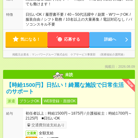
となります ※労働者派遣法（日雇い派遣の原則禁止）により、
でも働けます！
短時間・短期間の就業はご案内が難しい場合があります
日払いOK
/
履歴書不要
/
40～50代活躍中
/
副業・WワークOK
/
特徴
服装自由
/
シフト勤務
/
10名以上の大量募集
/
電話対応なし
/
パ
ソコンスキル不要
気になる！
応募する
詳細へ
掲載元企業名
マンパワーグループ株式会社 ケアサービス事業部 （医療福祉介護関連）
掲載日：2026.08.09
未読
NEW
【時給1500円】日払い！綺麗な施設で日常生活
のサポート
派遣
ブランクOK
WEB登録・面接OK
初任者以上：時給1500円～1875円 / 介護福祉士：時給1700円～
給与
2125円 ■日払いOK
交通費別途支給あり
全額支給
交通費