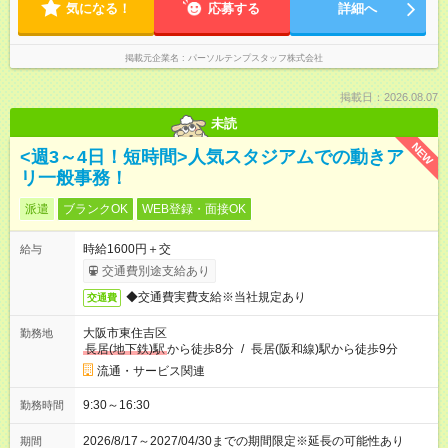
気になる！
応募する
詳細へ
掲載元企業名
パーソルテンプスタッフ株式会社
掲載日：2026.08.07
未読
NEW
<週3～4日！短時間>人気スタジアムでの動きア
リ一般事務！
派遣
ブランクOK
WEB登録・面接OK
時給1600円＋交
給与
交通費別途支給あり
◆交通費実費支給※当社規定あり
交通費
大阪市東住吉区
勤務地
長居(地下鉄)駅
から徒歩8分
/
長居(阪和線)駅から徒歩9分
流通・サービス関連
9:30～16:30
勤務時間
2026/8/17～2027/04/30までの期間限定※延長の可能性あり
期間