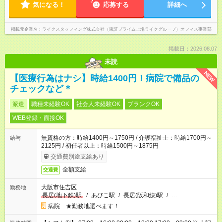
気になる！
応募する
詳細へ
掲載元企業名
ライクスタッフィング株式会社（東証プライム上場ライクグループ）オフィス事業部
掲載日：2026.08.07
未読
NEW
【医療行為はナシ】時給1400円！病院で備品の
チェックなど＊
派遣
職種未経験OK
社会人未経験OK
ブランクOK
WEB登録・面接OK
無資格の方：時給1400円～1750円 / 介護福祉士：時給1700円～
給与
2125円 / 初任者以上：時給1500円～1875円
交通費別途支給あり
全額支給
交通費
大阪市住吉区
勤務地
長居(地下鉄)駅
/
あびこ駅
/
長居(阪和線)駅
/
…
病院 ★勤務地選べます！