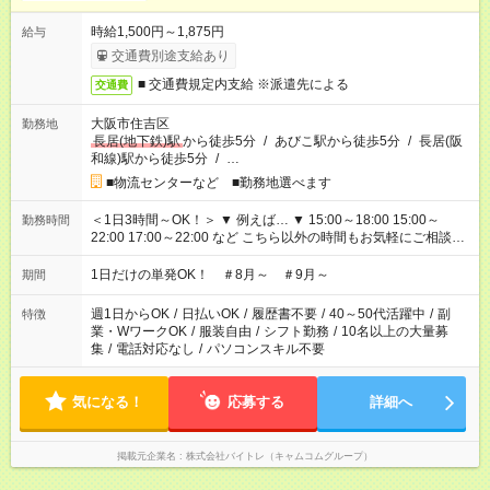
時給1,500円～1,875円
給与
交通費別途支給あり
■ 交通費規定内支給 ※派遣先による
交通費
大阪市住吉区
勤務地
長居(地下鉄)駅
から徒歩5分
/
あびこ駅から徒歩5分
/
長居(阪
和線)駅から徒歩5分
/
…
■物流センターなど ■勤務地選べます
＜1日3時間～OK！＞ ▼ 例えば… ▼ 15:00～18:00 15:00～
勤務時間
22:00 17:00～22:00 など こちら以外の時間もお気軽にご相談く
ださい！
1日だけの単発OK！ ＃8月～ ＃9月～
期間
週1日からOK
/
日払いOK
/
履歴書不要
/
40～50代活躍中
/
副
特徴
業・WワークOK
/
服装自由
/
シフト勤務
/
10名以上の大量募
集
/
電話対応なし
/
パソコンスキル不要
気になる！
応募する
詳細へ
掲載元企業名
株式会社バイトレ（キャムコムグループ）