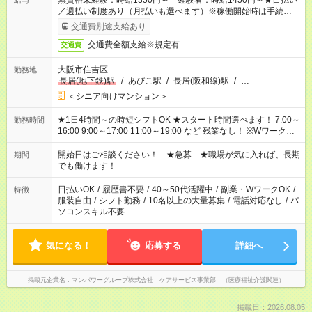
無資格未経験：時給1350円～ 経験者：時給1450円～★日払い
給与
／週払い制度あり（月払いも選べます）※稼働開始時は手続き完
了次第のお支払いとなります。
交通費別途支給あり
交通費全額支給※規定有
交通費
大阪市住吉区
勤務地
長居(地下鉄)駅
/
あびこ駅
/
長居(阪和線)駅
/
…
＜シニア向けマンション＞
★1日4時間～の時短シフトOK ★スタート時間選べます！ 7:00～
勤務時間
16:00 9:00～17:00 11:00～19:00 など 残業なし！ ※Wワークの
場合、他のお仕事と合わせ週40時間超の就業はご案内できませ
ん ※法令に基づき、週20時間以上勤務は社会保険への加入対象
開始日はご相談ください！ ★急募 ★職場が気に入れば、長期
期間
となります ※労働者派遣法（日雇い派遣の原則禁止）により、
でも働けます！
短時間・短期間の就業はご案内が難しい場合があります
日払いOK
/
履歴書不要
/
40～50代活躍中
/
副業・WワークOK
/
特徴
服装自由
/
シフト勤務
/
10名以上の大量募集
/
電話対応なし
/
パ
ソコンスキル不要
気になる！
応募する
詳細へ
掲載元企業名
マンパワーグループ株式会社 ケアサービス事業部 （医療福祉介護関連）
掲載日：2026.08.05