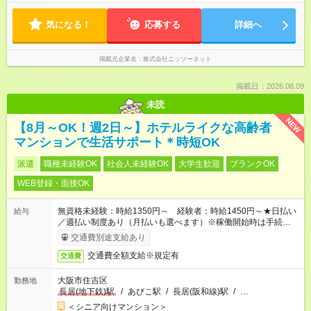
気になる！
応募する
詳細へ
掲載元企業名
株式会社ニッソーネット
掲載日：2026.08.09
未読
NEW
【8月～OK！週2日～】ホテルライクな高齢者
マンションで生活サポート＊時短OK
派遣
職種未経験OK
社会人未経験OK
大学生歓迎
ブランクOK
WEB登録・面接OK
無資格未経験：時給1350円～ 経験者：時給1450円～★日払い
給与
／週払い制度あり（月払いも選べます）※稼働開始時は手続き完
了次第のお支払いとなります。
交通費別途支給あり
交通費全額支給※規定有
交通費
大阪市住吉区
勤務地
長居(地下鉄)駅
/
あびこ駅
/
長居(阪和線)駅
/
…
＜シニア向けマンション＞