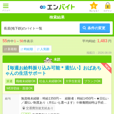
0
メニュー
気になる！
ログイン
検索結果
条件の変更
長居(地下鉄)のバイト一覧
55
1,483
件中
1
～
50
件表示
平均時給:
円
新着順
時給順
人気順
掲載日：2026.08.09
未読
NEW
【毎週お給料振り込み可能＊週払い】おばあち
ゃんの生活サポート
派遣
職種未経験OK
社会人未経験OK
大学生歓迎
ブランクOK
WEB登録・面接OK
無資格未経験：時給1350円～ 経験者：時給1450円～★日払い
給与
／週払い制度あり（月払いも選べます）※稼働開始時は手続き完
了次第のお支払いとなります。
交通費別途支給あり