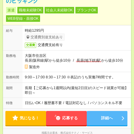
のピッキング
派遣
職種未経験OK
社会人未経験OK
ブランクOK
WEB登録・面接OK
時給1295円
給与
交通費別途支給あり
交通費支給有り
交通費
大阪市住吉区
勤務地
長居(阪和線)駅から徒歩10分
/
長居(地下鉄)駅
から徒歩10分
製造外
9:00～17:00 8:30～17:30 ※表記のうち実働7時間です。
勤務時間
長期【ご応募から1週間以内(最短2日目)のスピード就業が可能】
期間
即日～
日払いOK
/
履歴書不要
/
電話対応なし
/
パソコンスキル不要
特徴
気になる！
応募する
詳細へ
掲載元企業名
株式会社テクノ・サービス