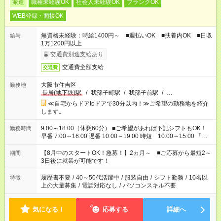
派遣
職種未経験OK
社会人未経験OK
ブランクOK
WEB登録・面接OK
無資格未経験：時給1400円～ ■週払いOK ■扶養内OK ■日収
給与
1万1200円以上
交通費別途支給あり
交通費全額支給
交通費
大阪市住吉区
勤務地
長居(地下鉄)駅
/
我孫子町駅
/
我孫子前駅
/
…
≪自宅からドアtoドアで30分以内！≫ご希望の勤務地を紹介
します。
9:00～18:00（休憩60分） ■ご希望があれば下記シフトもOK！
勤務時間
早番 7:00～16:00 遅番 10:00～19:00 時短 10:00～15:00 「家
族と休みを合わせたい」 「余裕を持って夕飯の準備がしたい」
「できれば残業はしたくない」 など、ご希望を教えてください
【8月中のスタートOK！急募！】2カ月～ ■ご応募から最短2～
期間
ね。 ※Wワーク希望の方へ 今ご覧のお仕事で希望する勤務時間
3日後に就業が可能です！
と、もう1つのお仕事の勤務時間。 合計で週40時間を超える場
合は応募できません。
履歴書不要
/
40～50代活躍中
/
服装自由
/
シフト勤務
/
10名以
特徴
上の大量募集
/
電話対応なし
/
パソコンスキル不要
気になる！
応募する
詳細へ