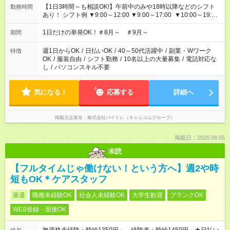
【1日3時間～も相談OK!】午前中のみや18時以降などのシフト
勤務時間
あり！ シフト例 ▼9:00～12:00 ▼9:00～17:00 ▼10:00～19:00
▼18:00～21:00
1日だけの単発OK！＃8月～ ＃9月～
期間
週1日からOK
/
日払いOK
/
40～50代活躍中
/
副業・Wワーク
特徴
OK
/
服装自由
/
シフト勤務
/
10名以上の大量募集
/
電話対応な
し
/
パソコンスキル不要
気になる！
応募する
詳細へ
掲載元企業名
株式会社バイトレ（キャムコムグループ）
掲載日：2026.08.05
未読
【フルタイムじゃ働けない！という方へ】週2や時
短もOK＊ケアスタッフ
派遣
職種未経験OK
社会人未経験OK
大学生歓迎
ブランクOK
WEB登録・面接OK