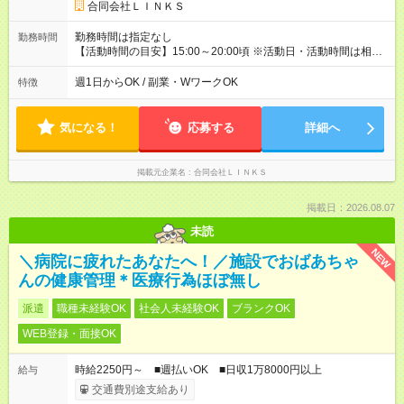
合同会社ＬＩＮＫＳ
勤務時間は指定なし
勤務時間
【活動時間の目安】15:00～20:00頃 ※活動日・活動時間は相談
可能 ※活動エリアにより変動あり ※活動状況に応じて終了時間
が前後する場合があります
週1日からOK / 副業・WワークOK
特徴
気になる！
応募する
詳細へ
掲載元企業名
合同会社ＬＩＮＫＳ
掲載日：2026.08.07
未読
NEW
＼病院に疲れたあなたへ！／施設でおばあちゃ
んの健康管理＊医療行為ほぼ無し
派遣
職種未経験OK
社会人未経験OK
ブランクOK
WEB登録・面接OK
時給2250円～ ■週払いOK ■日収1万8000円以上
給与
交通費別途支給あり