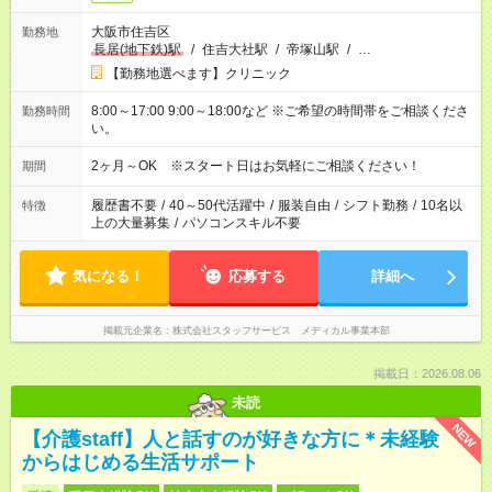
大阪市住吉区
勤務地
長居(地下鉄)駅
/
住吉大社駅
/
帝塚山駅
/
…
【勤務地選べます】クリニック
8:00～17:00 9:00～18:00など ※ご希望の時間帯をご相談くださ
勤務時間
い。
2ヶ月～OK ※スタート日はお気軽にご相談ください！
期間
履歴書不要
/
40～50代活躍中
/
服装自由
/
シフト勤務
/
10名以
特徴
上の大量募集
/
パソコンスキル不要
気になる！
応募する
詳細へ
掲載元企業名
株式会社スタッフサービス メディカル事業本部
掲載日：2026.08.06
未読
NEW
【介護staff】人と話すのが好きな方に＊未経験
からはじめる生活サポート