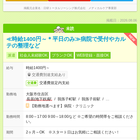
掲載元企業名
日研トータルソーシング株式会社 メディカルケア事業部
掲載日：2026.08.06
未読
NEW
≪時給1400円～＊平日のみ≫病院で受付やカル
テの整理など
派遣
社会人未経験OK
ブランクOK
WEB登録・面接OK
時給1400円～
給与
交通費別途支給あり
交通費規定内支給
交通費
大阪市住吉区
勤務地
長居(地下鉄)駅
/
我孫子町駅
/
我孫子前駅
/
…
【勤務地選べます】病院・クリニック
8:00～17:00 9:00～18:00など ※ご希望の時間帯をご相談くださ
勤務時間
い。
2ヶ月～OK ※スタート日はお気軽にご相談ください！
期間