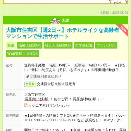
掲載日：2026.08.09
未読
NEW
大阪市住吉区【週2日～】ホテルライクな高齢者
マンションで生活サポート
派遣
職種未経験OK
社会人未経験OK
大学生歓迎
ブランクOK
WEB登録・面接OK
無資格未経験：時給1350円～ 経験者：時給1450円～ ★日払
給与
い／週払い制度あり（月払いも選べます）※稼働開始時は手続き
完了次第のお支払いとなります。
交通費別途支給あり
交通費全額支給※規定有
交通費
大阪市住吉区
勤務地
長居(地下鉄)駅
/
あびこ駅
/
長居(阪和線)駅
/
…
＜シニア向けマンション＞
★1日4時間～の時短シフトOK ★スタート時間選べます！ 7:00～
勤務時間
16:00 9:00～17:00 11:00～19:00 など 残業なし！ ※Wワークの
場合、他のお仕事と合わせ週40時間超の就業はご案内できませ
ん ※法令に基づき、週20時間以上勤務は社会保険への加入対象
開始日はご相談ください！ ★急募 ★職場が気に入れば、長期
期間