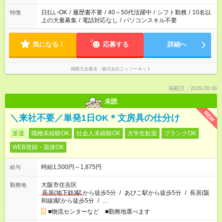
日払いOK
/
履歴書不要
/
40～50代活躍中
/
シフト勤務
/
10名以
特徴
上の大量募集
/
電話対応なし
/
パソコンスキル不要
気になる！
応募する
詳細へ
掲載元企業名
株式会社ニッソーネット
掲載日：2026.08.06
未読
NEW
＼来社不要／単発1日OK＊文房具の仕分け
派遣
職種未経験OK
社会人未経験OK
大学生歓迎
ブランクOK
WEB登録・面接OK
時給1,500円～1,875円
給与
大阪市住吉区
勤務地
長居(地下鉄)駅
から徒歩5分
/
あびこ駅から徒歩5分
/
長居(阪
和線)駅から徒歩5分
/
…
■物流センターなど ■勤務地選べます