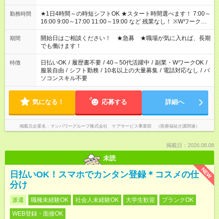
★1日4時間～の時短シフトOK ★スタート時間選べます！ 7:00～
勤務時間
16:00 9:00～17:00 11:00～19:00 など 残業なし！ ※Wワークの
場合、他のお仕事と合わせ週40時間超の就業はご案内できませ
ん ※法令に基づき、週20時間以上勤務は社会保険への加入対象
開始日はご相談ください！ ★急募 ★職場が気に入れば、長期
期間
となります ※労働者派遣法（日雇い派遣の原則禁止）により、
でも働けます！
短時間・短期間の就業はご案内が難しい場合があります
日払いOK
/
履歴書不要
/
40～50代活躍中
/
副業・WワークOK
/
特徴
服装自由
/
シフト勤務
/
10名以上の大量募集
/
電話対応なし
/
パ
ソコンスキル不要
気になる！
応募する
詳細へ
掲載元企業名
マンパワーグループ株式会社 ケアサービス事業部 （医療福祉介護関連）
掲載日：2026.08.08
未読
NEW
日払いOK！スマホでカンタン登録＊コスメの仕
分け
派遣
職種未経験OK
社会人未経験OK
大学生歓迎
ブランクOK
WEB登録・面接OK