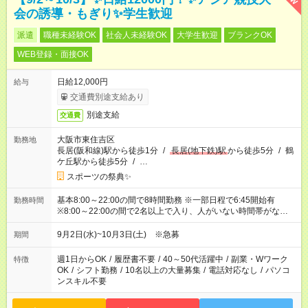
会の誘導・もぎり✨学生歓迎
派遣
職種未経験OK
社会人未経験OK
大学生歓迎
ブランクOK
WEB登録・面接OK
日給12,000円
給与
交通費別途支給あり
別途支給
交通費
大阪市東住吉区
勤務地
長居(阪和線)駅から徒歩1分
/
長居(地下鉄)駅
から徒歩5分
/
鶴
ケ丘駅から徒歩5分
/
…
スポーツの祭典✨
基本8:00～22:00の間で8時間勤務 ※一部日程で6:45開始有
勤務時間
※8:00～22:00の間で2名以上で入り、人がいない時間帯がない
ように相方と時間を分け合うイメージです
9月2日(水)~10月3日(土) ※急募
期間
週1日からOK
/
履歴書不要
/
40～50代活躍中
/
副業・Wワーク
特徴
OK
/
シフト勤務
/
10名以上の大量募集
/
電話対応なし
/
パソコ
ンスキル不要