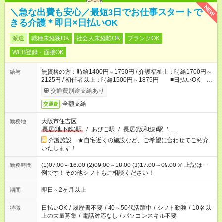
NEW
＼急な出費も安心／最短3日でお仕事スタートで
きる介護＊即日×日払いOK
派遣
職種未経験OK
社会人未経験OK
ブランクOK
WEB登録・面接OK
無資格の方：時給1400円～1750円 / 介護福祉士：時給1700円～
給与
2125円 / 初任者以上：時給1500円～1875円 ■日払いOK ■
日収例：1万1200円（時給1400円×8h）
交通費別途支給あり
全額支給
交通費
大阪市住吉区
勤務地
長居(地下鉄)駅
/
あびこ駅
/
長居(阪和線)駅
/
…
介護施設 ★自宅近くの施設など、ご希望に合わせてご紹介
いたします！
(1)07:00～16:00 (2)09:00～18:00 (3)17:00～09:00 ※ 上記は一
勤務時間
例です！その他シフトもご相談ください！
即日～2ヶ月以上
期間
日払いOK
/
履歴書不要
/
40～50代活躍中
/
シフト勤務
/
10名以
特徴
上の大量募集
/
電話対応なし
/
パソコンスキル不要