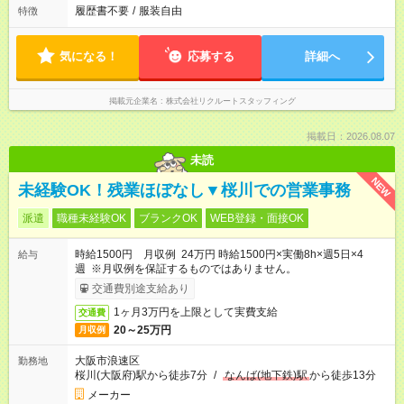
履歴書不要
/
服装自由
特徴
気になる！
応募する
詳細へ
掲載元企業名
株式会社リクルートスタッフィング
掲載日：2026.08.07
未読
NEW
未経験OK！残業ほぼなし▼桜川での営業事務
派遣
職種未経験OK
ブランクOK
WEB登録・面接OK
時給1500円 月収例 24万円 時給1500円×実働8h×週5日×4
給与
週 ※月収例を保証するものではありません。
交通費別途支給あり
1ヶ月3万円を上限として実費支給
交通費
20～25万円
月収例
大阪市浪速区
勤務地
桜川(大阪府)駅から徒歩7分
/
なんば(地下鉄)駅
から徒歩13分
メーカー