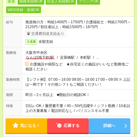
派遣
職種未経験OK
社会人未経験OK
ブランクOK
WEB登録・面接OK
無資格の方：時給1400円～1750円 / 介護福祉士：時給1700円～
給与
2125円 / 初任者以上：時給1500円～1875円
交通費別途支給あり
全額支給
交通費
大阪市中央区
勤務地
なんば(地下鉄)駅
/
淀屋橋駅
/
本町駅
/
…
介護施設や病院など ★自宅近くの施設がいいなど勤務地ご
相談ください
【シフト例】 07:00～16:00 09:00～18:00 17:00～09:00 ※ 上記
勤務時間
は一例です！その他シフトもご相談ください！
即日～2ヶ月以上 ■開始日の相談OK！
期間
日払いOK
/
履歴書不要
/
40～50代活躍中
/
シフト勤務
/
10名以
特徴
上の大量募集
/
電話対応なし
/
パソコンスキル不要
気になる！
応募する
詳細へ