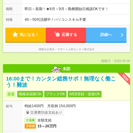
即日～長期！★8月～9月～勤務開始日相談OKです！
期間
40～50代活躍中
/
パソコンスキル不要
特徴
気になる！
応募する
詳細へ
掲載元企業名
サポート人材センター株式会社
掲載日：2026.08.06
未読
NEW
16:00まで！カンタン総務サポ！無理なく働こ
う！難波
派遣
職種未経験OK
ブランクOK
WEB登録・面接OK
時給1400円 月収例 154,000円
給与
交通費別途支給あり
全額支給
交通費
15～20万円
月収例