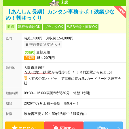
未読
NEW
【あんしん長期】カンタン事務サポ！残業少な
め！朝ゆっくり
派遣
職種未経験OK
ブランクOK
WEB登録・面接OK
時給1400円 月収例 154,000円
給与
交通費別途支給あり
全額支給
交通費
15～20万円
月収例
大阪市浪速区
勤務地
なんば(地下鉄)駅
から徒歩3分
/
ＪＲ難波駅から徒歩1分
＜有名企業♪＞ピッ！で電車に乗れる♪カードサービス運営会
社
09:30～16:00(実働5時間30分 休憩1時間)
勤務時間
2026年09月上旬～長期 ※9月～！
期間
履歴書不要
/
40～50代活躍中
/
服装自由
特徴
気になる！
応募する
詳細へ