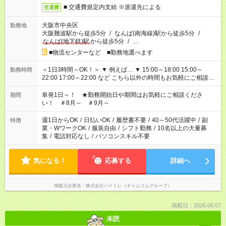
■ 交通費規定内支給 ※派遣先による
交通費
大阪市中央区
勤務地
大阪難波駅から徒歩5分
/
なんば(南海線)駅から徒歩5分
/
なんば(地下鉄)駅
から徒歩5分
/
…
■物流センターなど ■勤務地選べます
＜1日3時間～OK！＞ ▼ 例えば… ▼ 15:00～18:00 15:00～
勤務時間
22:00 17:00～22:00 など こちら以外の時間もお気軽にご相談く
ださい！
単発1日～！ ★勤務開始日や期間はお気軽にご相談くださ
期間
い！ ＃8月～ ＃9月～
週1日からOK
/
日払いOK
/
履歴書不要
/
40～50代活躍中
/
副
特徴
業・WワークOK
/
服装自由
/
シフト勤務
/
10名以上の大量募
集
/
電話対応なし
/
パソコンスキル不要
気になる！
応募する
詳細へ
掲載元企業名
株式会社バイトレ（キャムコムグループ）
掲載日：2026.08.07
未読