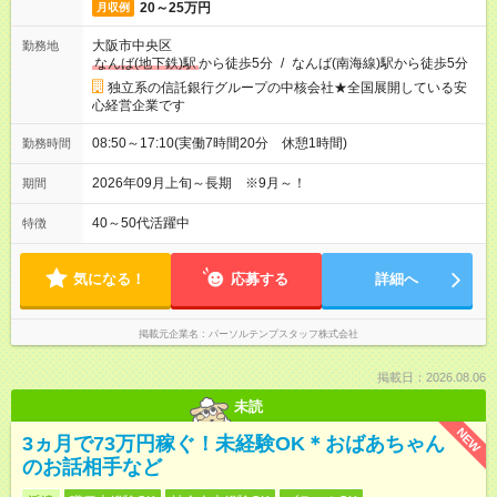
20～25万円
月収例
大阪市中央区
勤務地
なんば(地下鉄)駅
から徒歩5分
/
なんば(南海線)駅から徒歩5分
独立系の信託銀行グループの中核会社★全国展開している安
心経営企業です
08:50～17:10(実働7時間20分 休憩1時間)
勤務時間
2026年09月上旬～長期 ※9月～！
期間
40～50代活躍中
特徴
気になる！
応募する
詳細へ
掲載元企業名
パーソルテンプスタッフ株式会社
掲載日：2026.08.06
未読
NEW
3ヵ月で73万円稼ぐ！未経験OK＊おばあちゃん
のお話相手など