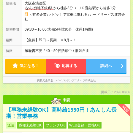
大阪市浪速区
勤務地
なんば(地下鉄)駅
から徒歩3分
/
ＪＲ難波駅から徒歩1分
＜有名企業♪＞ピッ！で電車に乗れる♪カードサービス運営会
社
09:30～16:00(実働5時間30分 休憩1時間)
勤務時間
【急募】即日～長期 ※8月～！
期間
履歴書不要
/
40～50代活躍中
/
服装自由
特徴
気になる！
応募する
詳細へ
掲載元企業名
パーソルテンプスタッフ株式会社
掲載日：2026.08.06
未読
NEW
【事務未経験OK】高時給1550円！あんしん長
期！営業事務
派遣
職種未経験OK
ブランクOK
WEB登録・面接OK