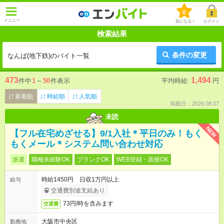
0
メニュー
気になる！
ログイン
検索結果
条件の変更
なんば(地下鉄)のバイト一覧
473
1,494
件中
1
～
50
件表示
平均時給:
円
新着順
時給順
人気順
掲載日：2026.08.07
未読
NEW
【フル在宅めざせる】9/1入社＊平日のみ！もく
もくメール＊システム問い合わせ対応
派遣
職種未経験OK
ブランクOK
WEB登録・面接OK
時給1450円 日収1万円以上
給与
交通費別途支給あり
73円/時を含みます
交通費
大阪市中央区
勤務地