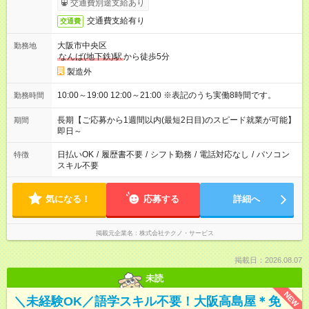
交通費別途支給あり
交通費支給有り
交通費
大阪市中央区
勤務地
なんば(地下鉄)駅
から徒歩5分
製造外
10:00～19:00 12:00～21:00 ※表記のうち実働8時間です。
勤務時間
長期【ご応募から1週間以内(最短2日目)のスピード就業が可能】
期間
即日～
日払いOK
/
履歴書不要
/
シフト勤務
/
電話対応なし
/
パソコン
特徴
スキル不要
気になる！
応募する
詳細へ
掲載元企業名
株式会社テクノ・サービス
掲載日：2026.08.07
未読
NEW
＼未経験OK／語学スキル不要！大阪高島屋＊免