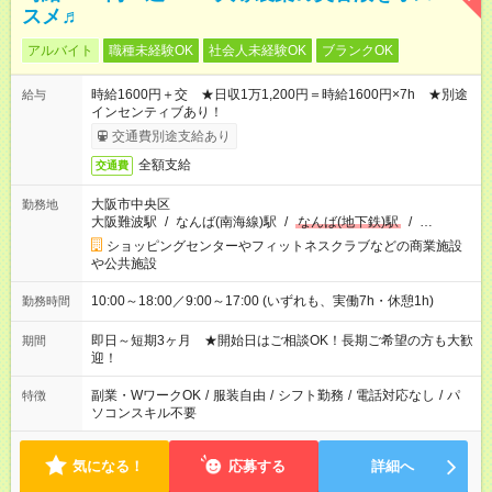
スメ♬
アルバイト
職種未経験OK
社会人未経験OK
ブランクOK
時給1600円＋交 ★日収1万1,200円＝時給1600円×7h ★別途
給与
インセンティブあり！
交通費別途支給あり
全額支給
交通費
大阪市中央区
勤務地
大阪難波駅
/
なんば(南海線)駅
/
なんば(地下鉄)駅
/
…
ショッピングセンターやフィットネスクラブなどの商業施設
や公共施設
10:00～18:00／9:00～17:00 (いずれも、実働7h・休憩1h)
勤務時間
即日～短期3ヶ月 ★開始日はご相談OK！長期ご希望の方も大歓
期間
迎！
副業・WワークOK
/
服装自由
/
シフト勤務
/
電話対応なし
/
パ
特徴
ソコンスキル不要
気になる！
応募する
詳細へ