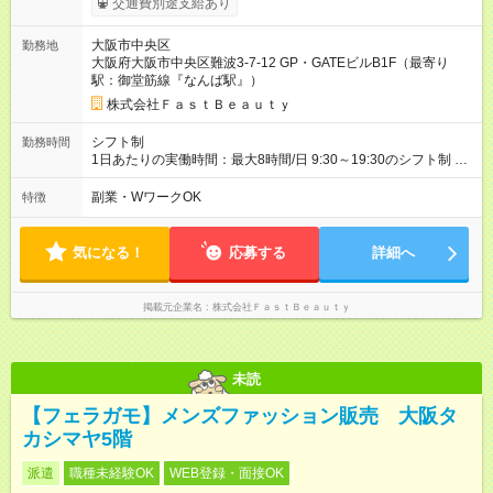
交通費別途支給あり
じてインセンティブポイントを付与 ・ポイントは6ヶ月に一度引
き出し可能 ◇半年に1回の昇給制度（3人に1人以上が昇給） ◇管
大阪市中央区
勤務地
理美容師手当あり 研修期間6ヶ月間は以下給与のみ変更あり 時
大阪府大阪市中央区難波3-7-12 GP・GATEビルB1F（最寄り
給1180円 ※交通費支給（全額支給） ※給与に関しては2025年度
駅：御堂筋線『なんば駅』）
の最低賃金を反映済み ※各都道府県の施行月より適応、入社時
期によっては変動の可能性あり 詳細は、採用担当へお問い合わ
株式会社ＦａｓｔＢｅａｕｔｙ
せください 【試用期間】試用期間なし
シフト制
勤務時間
1日あたりの実働時間：最大8時間/日 9:30～19:30のシフト制 週
2日～、1日5時間～OK シフトはご希望を伺いながら相談のうえ
決定します 扶養内勤務・ダブルワークOK
副業・WワークOK
特徴
気になる！
応募する
詳細へ
掲載元企業名
株式会社ＦａｓｔＢｅａｕｔｙ
未読
【フェラガモ】メンズファッション販売 大阪タ
カシマヤ5階
派遣
職種未経験OK
WEB登録・面接OK