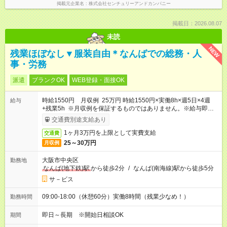
掲載元企業名
株式会社センチュリーアンドカンパニー
掲載日：2026.08.07
未読
NEW
残業ほぼなし▼服装自由＊なんばでの総務・人
事・労務
派遣
ブランクOK
WEB登録・面接OK
時給1550円 月収例 25万円 時給1550円×実働8h×週5日×4週
給与
+残業5h ※月収例を保証するものではありません。※給与即受取
りサービス利用可（利用条件有）
交通費別途支給あり
1ヶ月3万円を上限として実費支給
交通費
25～30万円
月収例
大阪市中央区
勤務地
なんば(地下鉄)駅
から徒歩2分
/
なんば(南海線)駅から徒歩5分
サ－ビス
09:00-18:00（休憩60分）実働8時間（残業少なめ！）
勤務時間
即日～長期 ※開始日相談OK
期間