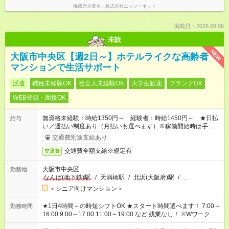
掲載元企業名
株式会社ニッソーネット
掲載日：2026.08.06
未読
NEW
大阪市中央区【週2日～】ホテルライクな高齢者
マンションで生活サポート
派遣
職種未経験OK
社会人未経験OK
大学生歓迎
ブランクOK
WEB登録・面接OK
無資格未経験：時給1350円～ 経験者：時給1450円～ ★日払
給与
い／週払い制度あり（月払いも選べます）※稼働開始時は手続き
完了次第のお支払いとなります。
交通費別途支給あり
交通費全額支給※規定有
交通費
大阪市中央区
勤務地
なんば(地下鉄)駅
/
天満橋駅
/
北浜(大阪府)駅
/
…
＜シニア向けマンション＞
★1日4時間～の時短シフトOK ★スタート時間選べます！ 7:00～
勤務時間
16:00 9:00～17:00 11:00～19:00 など 残業なし！ ※Wワークの
場合、他のお仕事と合わせ週40時間超の就業はご案内できませ