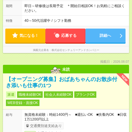
即日～研修後は長期予定 ＊開始日相談OK！お気軽にご相談く
期間
ださい。
40～50代活躍中
/
シフト勤務
特徴
気になる！
応募する
詳細へ
掲載元企業名
株式会社センチュリーアンドカンパニー
掲載日：2026.08.07
未読
NEW
【オープニング募集】おばあちゃんのお散歩付
き添いも仕事の1つ
派遣
職種未経験OK
社会人未経験OK
ブランクOK
WEB登録・面接OK
無資格未経験：時給1400円～ ■週払いOK ■扶養内OK ■日収
給与
1万1200円以上
交通費別途支給あり