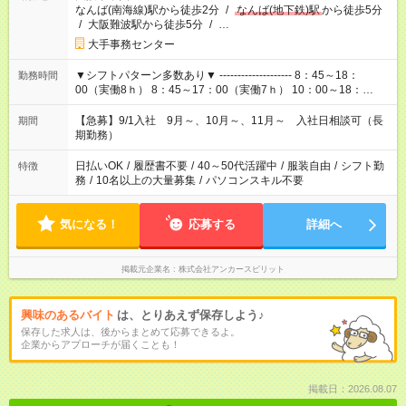
なんば(南海線)駅から徒歩2分
/
なんば(地下鉄)駅
から徒歩5分
/
大阪難波駅から徒歩5分
/
…
大手事務センター
▼シフトパターン多数あり▼ -------------------- 8：45～18：
勤務時間
00（実働8ｈ） 8：45～17：00（実働7ｈ） 10：00～18：
00（実働7ｈ） ※組合せも固定もOK
【急募】9/1入社 9月～、10月～、11月～ 入社日相談可（長
期間
期勤務）
日払いOK
/
履歴書不要
/
40～50代活躍中
/
服装自由
/
シフト勤
特徴
務
/
10名以上の大量募集
/
パソコンスキル不要
気になる！
応募する
詳細へ
掲載元企業名
株式会社アンカースピリット
興味のあるバイト
は、とりあえず保存しよう♪
保存した求人は、後からまとめて応募できるよ。
企業からアプローチが届くことも！
掲載日：2026.08.07