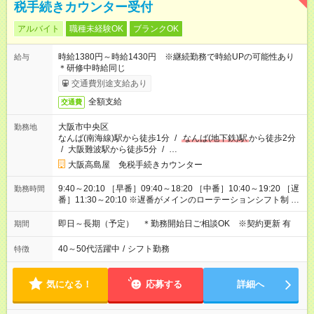
税手続きカウンター受付
アルバイト
職種未経験OK
ブランクOK
時給1380円～時給1430円 ※継続勤務で時給UPの可能性あり
給与
＊研修中時給同じ
交通費別途支給あり
全額支給
交通費
大阪市中央区
勤務地
なんば(南海線)駅から徒歩1分
/
なんば(地下鉄)駅
から徒歩2分
/
大阪難波駅から徒歩5分
/
…
大阪高島屋 免税手続きカウンター
9:40～20:10 ［早番］09:40～18:20 ［中番］10:40～19:20 ［遅
勤務時間
番］11:30～20:10 ※遅番がメインのローテーションシフト制 ※
高島屋の営業時間変更に伴う勤務時間変更の可能性あり ＊休憩
70分／実働7時間30分
即日～長期（予定） ＊勤務開始日ご相談OK ※契約更新 有
期間
40～50代活躍中
/
シフト勤務
特徴
気になる！
応募する
詳細へ