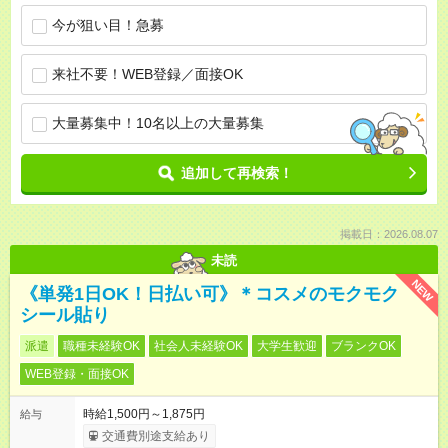
今が狙い目！急募
来社不要！WEB登録／面接OK
大量募集中！10名以上の大量募集
追加して再検索！
掲載日：2026.08.07
未読
NEW
《単発1日OK！日払い可》＊コスメのモクモク
シール貼り
派遣
職種未経験OK
社会人未経験OK
大学生歓迎
ブランクOK
WEB登録・面接OK
時給1,500円～1,875円
給与
交通費別途支給あり