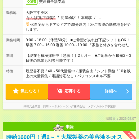
交通費全額支給
交通費
大阪市中央区
勤務地
なんば(地下鉄)駅
/
淀屋橋駅
/
本町駅
/
…
≪自宅からドアtoドアで30分以内！≫ご希望の勤務地を紹介
します。
9:00～18:00（休憩60分） ■ご希望があれば下記シフトもOK！
勤務時間
早番 7:00～16:00 遅番 10:00～19:00 「家族と休みを合わせた
い」 「余裕を持って夕飯の準備がしたい」 「できれば残業はし
たくない」 など、ご希望を教えてくださいね。 ※Wワーク希望
【現在も積極採用中！急募！】2カ月～ ■ご応募から最短2～3
期間
の方へ 今ご覧のお仕事で希望する勤務時間と、もう1つのお仕事
日後の就業も相談可能です！
の勤務時間。 合計で週40時間を超える場合は応募できません。
履歴書不要
/
40～50代活躍中
/
服装自由
/
シフト勤務
/
10名以
特徴
上の大量募集
/
電話対応なし
/
パソコンスキル不要
気になる！
応募する
詳細へ
掲載元企業名
日研トータルソーシング株式会社 メディカルケア事業部
掲載日：2026.08.07
未読
NEW
時給1600円！週2～＊大塚製薬の美容液をオス