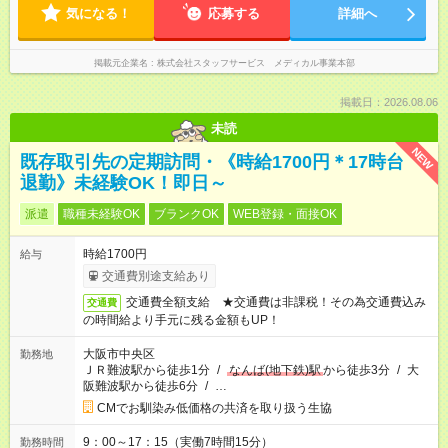
気になる！
応募する
詳細へ
掲載元企業名
株式会社スタッフサービス メディカル事業本部
掲載日：2026.08.06
未読
NEW
既存取引先の定期訪問・《時給1700円＊17時台
退勤》未経験OK！即日～
派遣
職種未経験OK
ブランクOK
WEB登録・面接OK
時給1700円
給与
交通費別途支給あり
交通費全額支給 ★交通費は非課税！その為交通費込み
交通費
の時間給より手元に残る金額もUP！
大阪市中央区
勤務地
ＪＲ難波駅から徒歩1分
/
なんば(地下鉄)駅
から徒歩3分
/
大
阪難波駅から徒歩6分
/
…
CMでお馴染み低価格の共済を取り扱う生協
9：00～17：15（実働7時間15分）
勤務時間