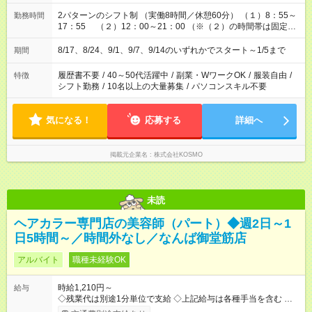
2パターンのシフト制 （実働8時間／休憩60分） （１）8：55～
勤務時間
17：55 （２）12：00～21：00 （※（２）の時間帯は固定相
談もOK！）
8/17、8/24、9/1、9/7、9/14のいずれかでスタート～1/5まで
期間
履歴書不要
/
40～50代活躍中
/
副業・WワークOK
/
服装自由
/
特徴
シフト勤務
/
10名以上の大量募集
/
パソコンスキル不要
気になる！
応募する
詳細へ
掲載元企業名
株式会社KOSMO
未読
ヘアカラー専門店の美容師（パート）◆週2日～1
日5時間～／時間外なし／なんば御堂筋店
アルバイト
職種未経験OK
時給1,210円～
給与
◇残業代は別途1分単位で支給 ◇上記給与は各種手当を含む ◇毎
月インセンティブポイント付与 ・店舗売上や入客人数などに応