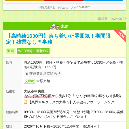
掲載元企業名
株式会社コブル COMPANY
掲載日：2026.08.07
未読
NEW
【高時給1630円】落ち着いた雰囲気！期間限
定！残業なし＊事務
派遣
WEB登録・面接OK
時給1630円 保険・扶養・住宅まで経験有：1630円／保険・扶
給与
養の経験有：1550円
交通費別途支給あり
全額支給
交通費
大阪市中央区
勤務地
なんば(地下鉄)駅
から徒歩1分
/
なんば(南海線)駅から徒歩5分
【業界TOPクラスの大手☆】人事給与アウトソーシング
09:30～18:00(実働7時間30分 休憩1時間) ※9:00～18:00の実働
勤務時間
8Hのポジションになる場合もございます
2026年10月下旬～2026年12月中旬 ※10月～！
期間