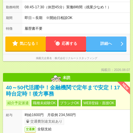
08:45-17:30（休憩45分）実働8時間（残業少なめ！）
勤務時間
即日～長期 ※開始日相談OK
期間
履歴書不要
特徴
気になる！
応募する
詳細へ
掲載元企業名
株式会社リクルートスタッフィング
掲載日：2026.08.07
未読
NEW
40～50代活躍中！金融機関で定年まで安定！17
時台定時！後方事務
紹介予定派遣
職種未経験OK
ブランクOK
WEB登録・面接OK
時給1600円 月収例 234,560円
給与
交通費別途支給あり
全額支給
交通費