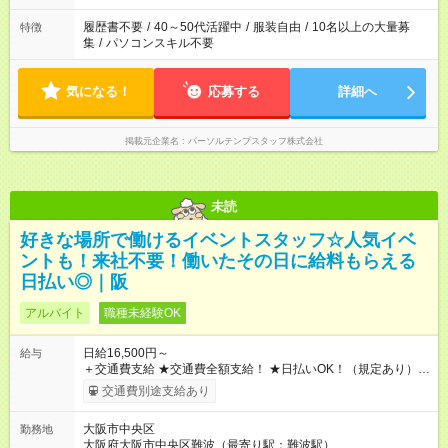
履歴書不要
/
40～50代活躍中
/
服装自由
/
10名以上の大量募
特徴
集
/
パソコンスキル不要
気になる！
応募する
詳細へ
掲載元企業名
パーソルテンプスタッフ株式会社
未読
好きな場所で働けるイベントスタッフ☆人気イベ
ントも！来社不要！働いたその日に給料もらえる
日払い◎｜阪
アルバイト
職種未経験OK
日給16,500円～
給与
＋交通費支給 ★交通費全額支給！ ★日払いOK！（規定あり） ┗
働いたその日に現金GET♪ お仕事後はコンビニATMから 日払
交通費別途支給あり
い分を引き落とせます！ 【試用期間】試用期間なし
大阪市中央区
勤務地
大阪府大阪市中央区難波（最寄り駅：難波駅）