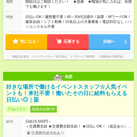
ん ※法令に基づき、週20時間以上勤務は社会保険への加入対象
開始日はご相談ください！ ★急募 ★職場が気に入れば、長期
期間
となります ※労働者派遣法（日雇い派遣の原則禁止）により、
でも働けます！
短時間・短期間の就業はご案内が難しい場合があります
日払いOK
/
履歴書不要
/
40～50代活躍中
/
副業・WワークOK
/
特徴
服装自由
/
シフト勤務
/
10名以上の大量募集
/
電話対応なし
/
パ
ソコンスキル不要
気になる！
応募する
詳細へ
掲載元企業名
マンパワーグループ株式会社 ケアサービス事業部 （医療福祉介護関連）
未読
好きな場所で働けるイベントスタッフ☆人気イベ
ントも！来社不要！働いたその日に給料もらえる
日払い◎｜阪
アルバイト
職種未経験OK
日給16,500円～
給与
＋交通費支給 ★交通費全額支給！ ★日払いOK！（規定あり） ┗
働いたその日に現金GET♪ お仕事後はコンビニATMから 日払
交通費別途支給あり
い分を引き落とせます！ 【試用期間】試用期間なし