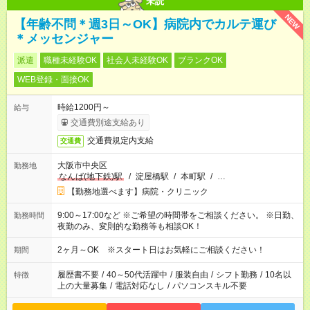
未読
NEW
【年齢不問＊週3日～OK】病院内でカルテ運び
＊メッセンジャー
派遣
職種未経験OK
社会人未経験OK
ブランクOK
WEB登録・面接OK
時給1200円～
給与
交通費別途支給あり
交通費規定内支給
交通費
大阪市中央区
勤務地
なんば(地下鉄)駅
/
淀屋橋駅
/
本町駅
/
…
【勤務地選べます】病院・クリニック
9:00～17:00など ※ご希望の時間帯をご相談ください。 ※日勤、
勤務時間
夜勤のみ、変則的な勤務等も相談OK！
2ヶ月～OK ※スタート日はお気軽にご相談ください！
期間
履歴書不要
/
40～50代活躍中
/
服装自由
/
シフト勤務
/
10名以
特徴
上の大量募集
/
電話対応なし
/
パソコンスキル不要