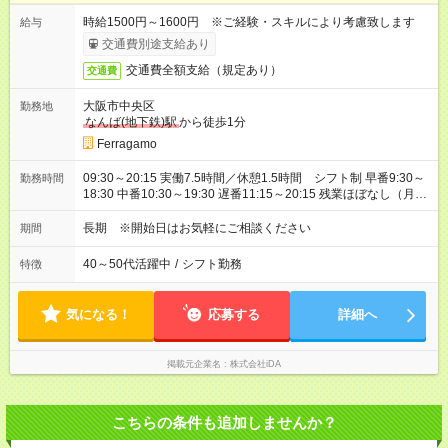
時給1500円～1600円 ※ご経験・スキルにより考慮致します
給与
交通費別途支給あり
交通費全額支給（規定あり）
交通費
大阪市中央区
勤務地
なんば(地下鉄)駅
から徒歩1分
Ferragamo
09:30～20:15 実働7.5時間／休憩1.5時間 シフト制 早番9:30～
勤務時間
18:30 中番10:30～19:30 遅番11:15～20:15 残業ほぼなし（月平
均10時間以下）
長期 ※開始日はお気軽にご相談ください
期間
40～50代活躍中
/
シフト勤務
特徴
気になる！
応募する
詳細へ
掲載元企業名
株式会社iDA
こちらの条件も追加しませんか？