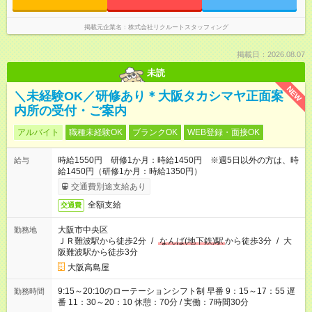
掲載元企業名
株式会社リクルートスタッフィング
掲載日：2026.08.07
未読
NEW
＼未経験OK／研修あり＊大阪タカシマヤ正面案
内所の受付・ご案内
アルバイト
職種未経験OK
ブランクOK
WEB登録・面接OK
時給1550円 研修1か月：時給1450円 ※週5日以外の方は、時
給与
給1450円（研修1か月：時給1350円）
交通費別途支給あり
全額支給
交通費
大阪市中央区
勤務地
ＪＲ難波駅から徒歩2分
/
なんば(地下鉄)駅
から徒歩3分
/
大
阪難波駅から徒歩3分
大阪高島屋
9:15～20:10のローテーションシフト制 早番 9：15～17：55 遅
勤務時間
番 11：30～20：10 休憩：70分 / 実働：7時間30分