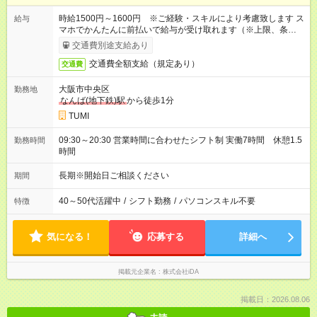
時給1500円～1600円 ※ご経験・スキルにより考慮致します ス
給与
マホでかんたんに前払いで給与が受け取れます（※上限、条件
あり）
交通費別途支給あり
交通費全額支給（規定あり）
交通費
大阪市中央区
勤務地
なんば(地下鉄)駅
から徒歩1分
TUMI
09:30～20:30 営業時間に合わせたシフト制 実働7時間 休憩1.5
勤務時間
時間
長期※開始日ご相談ください
期間
40～50代活躍中
/
シフト勤務
/
パソコンスキル不要
特徴
気になる！
応募する
詳細へ
掲載元企業名
株式会社iDA
掲載日：2026.08.06