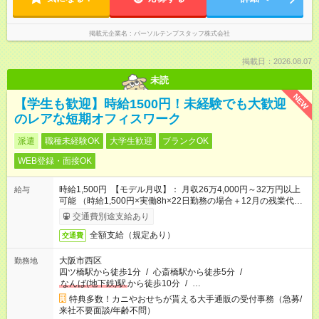
掲載元企業名
パーソルテンプスタッフ株式会社
掲載日：2026.08.07
未読
NEW
【学生も歓迎】時給1500円！未経験でも大歓迎
のレアな短期オフィスワーク
派遣
職種未経験OK
大学生歓迎
ブランクOK
WEB登録・面接OK
時給1,500円 【モデル月収】： 月収26万4,000円～32万円以上
給与
可能 （時給1,500円×実働8h×22日勤務の場合＋12月の残業代や
手当・インセンティブなど）
交通費別途支給あり
全額支給（規定あり）
交通費
大阪市西区
勤務地
四ツ橋駅から徒歩1分
/
心斎橋駅から徒歩5分
/
なんば(地下鉄)駅
から徒歩10分
/
…
特典多数！カニやおせちが貰える大手通販の受付事務（急募/
来社不要面談/年齢不問）