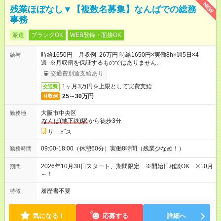
NEW
残業ほぼなし▼【複数名募集】なんばでの総務
事務
派遣
ブランクOK
WEB登録・面接OK
時給1650円 月収例 26万円 時給1650円×実働8h×週5日×4
給与
週 ※月収例を保証するものではありません。
交通費別途支給あり
1ヶ月3万円を上限として実費支給
交通費
25～30万円
月収例
大阪市中央区
勤務地
なんば(地下鉄)駅
から徒歩3分
サ－ビス
09:00-18:00（休憩60分）実働8時間（残業少なめ！）
勤務時間
2026年10月30日スタート、期間限定 ※開始日相談OK ※10月
期間
～！
履歴書不要
特徴
気になる！
応募する
詳細へ