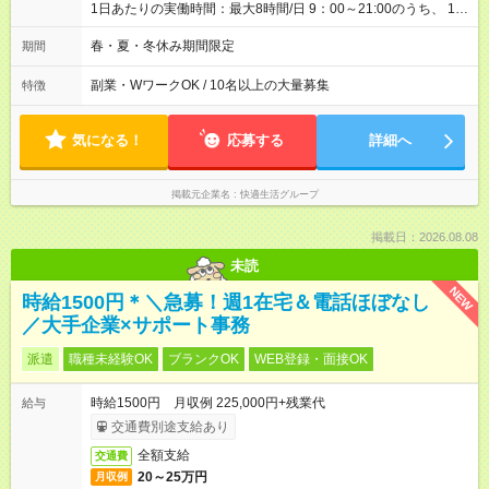
1日あたりの実働時間：最大8時間/日 9：00～21:00のうち、 1日
3時間～/週3日～勤務OK! ※1ヶ月以上の勤務可能な方
春・夏・冬休み期間限定
期間
副業・WワークOK / 10名以上の大量募集
特徴
気になる！
応募する
詳細へ
掲載元企業名
快適生活グループ
掲載日：2026.08.08
未読
NEW
時給1500円＊＼急募！週1在宅＆電話ほぼなし
／大手企業×サポート事務
派遣
職種未経験OK
ブランクOK
WEB登録・面接OK
時給1500円 月収例 225,000円+残業代
給与
交通費別途支給あり
全額支給
交通費
20～25万円
月収例