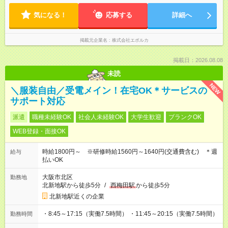
気になる！
応募する
詳細へ
掲載元企業名
株式会社エボルカ
掲載日：2026.08.08
未読
NEW
＼服装自由／受電メイン！在宅OK＊サービスの
サポート対応
派遣
職種未経験OK
社会人未経験OK
大学生歓迎
ブランクOK
WEB登録・面接OK
時給1800円～ ※研修時給1560円～1640円(交通費含む) ＊週
給与
払いOK
大阪市北区
勤務地
北新地駅から徒歩5分
/
西梅田駅
から徒歩5分
北新地駅近くの企業
・8:45～17:15（実働7.5時間） ・11:45～20:15（実働7.5時間）
勤務時間