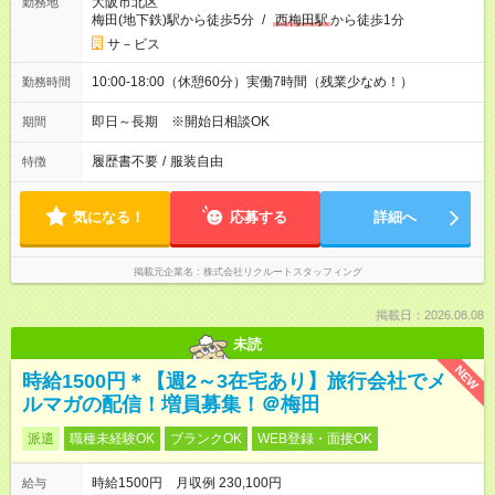
大阪市北区
勤務地
梅田(地下鉄)駅から徒歩5分
/
西梅田駅
から徒歩1分
サ－ビス
10:00-18:00（休憩60分）実働7時間（残業少なめ！）
勤務時間
即日～長期 ※開始日相談OK
期間
履歴書不要
/
服装自由
特徴
気になる！
応募する
詳細へ
掲載元企業名
株式会社リクルートスタッフィング
掲載日：2026.08.08
未読
NEW
時給1500円＊【週2～3在宅あり】旅行会社でメ
ルマガの配信！増員募集！＠梅田
派遣
職種未経験OK
ブランクOK
WEB登録・面接OK
時給1500円 月収例 230,100円
給与