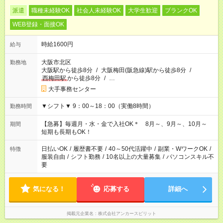
派遣
職種未経験OK
社会人未経験OK
大学生歓迎
ブランクOK
WEB登録・面接OK
時給1600円
給与
大阪市北区
勤務地
大阪駅から徒歩8分
/
大阪梅田(阪急線)駅から徒歩8分
/
西梅田駅
から徒歩8分
/
…
大手事務センター
▼シフト▼ 9：00～18：00（実働8時間）
勤務時間
【急募】毎週月・水・金で入社OK＊ 8月～、9月～、10月～
期間
短期も長期もOK！
日払いOK
/
履歴書不要
/
40～50代活躍中
/
副業・WワークOK
/
特徴
服装自由
/
シフト勤務
/
10名以上の大量募集
/
パソコンスキル不
要
気になる！
応募する
詳細へ
掲載元企業名
株式会社アンカースピリット