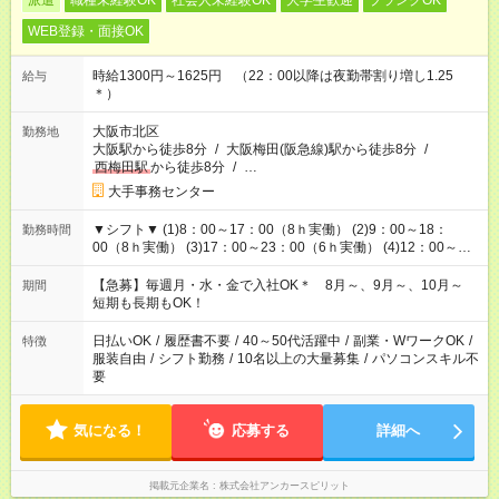
派遣
職種未経験OK
社会人未経験OK
大学生歓迎
ブランクOK
WEB登録・面接OK
時給1300円～1625円 （22：00以降は夜勤帯割り増し1.25
給与
＊）
大阪市北区
勤務地
大阪駅から徒歩8分
/
大阪梅田(阪急線)駅から徒歩8分
/
西梅田駅
から徒歩8分
/
…
大手事務センター
▼シフト▼ (1)8：00～17：00（8ｈ実働） (2)9：00～18：
勤務時間
00（8ｈ実働） (3)17：00～23：00（6ｈ実働） (4)12：00～
21：00（8ｈ実働） (5)23：00～8：00（8ｈ実働）
【急募】毎週月・水・金で入社OK＊ 8月～、9月～、10月～
期間
短期も長期もOK！
日払いOK
/
履歴書不要
/
40～50代活躍中
/
副業・WワークOK
/
特徴
服装自由
/
シフト勤務
/
10名以上の大量募集
/
パソコンスキル不
要
気になる！
応募する
詳細へ
掲載元企業名
株式会社アンカースピリット