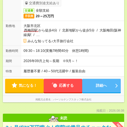
交通費別途支給あり
全額支給
交通費
20～25万円
月収例
大阪市北区
勤務地
西梅田駅
から徒歩4分
/
北新地駅から徒歩5分
/
大阪梅田(阪神
線)駅
/
…
みんな知ってる♪大手旅行会社
09:30～18:10(実働7時間40分 休憩1時間)
勤務時間
2026年09月上旬～長期 ※9月～！
期間
履歴書不要
/
40～50代活躍中
/
服装自由
特徴
気になる！
応募する
詳細へ
掲載元企業名
パーソルテンプスタッフ株式会社
掲載日：2026.08.08
未読
NEW