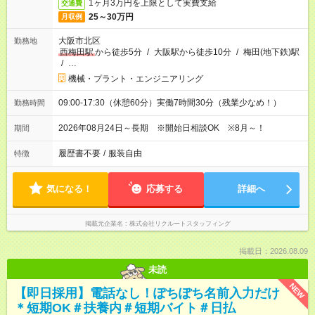
1ヶ月3万円を上限として実費支給
交通費
25～30万円
月収例
大阪市北区
勤務地
西梅田駅
から徒歩5分
/
大阪駅から徒歩10分
/
梅田(地下鉄)駅
/
…
機械・プラント・エンジニアリング
09:00-17:30（休憩60分）実働7時間30分（残業少なめ！）
勤務時間
2026年08月24日～長期 ※開始日相談OK ※8月～！
期間
履歴書不要
/
服装自由
特徴
気になる！
応募する
詳細へ
掲載元企業名
株式会社リクルートスタッフィング
掲載日：2026.08.09
未読
NEW
【即日採用】電話なし！ぽちぽち名前入力だけ
＊短期OK＃扶養内＃短期バイト＃日払