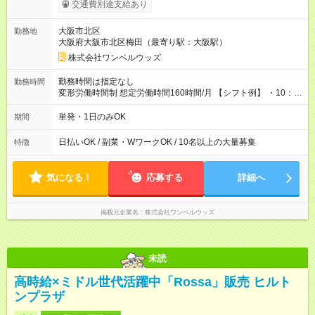
働いたその日に現金GET♪ お仕事後はコンビニATMから 日払
交通費別途支給あり
い分を引き落とせます！ 【試用期間】試用期間なし
大阪市北区
勤務地
大阪府大阪市北区梅田（最寄り駅：大阪駅）
株式会社ワンベルウッズ
勤務時間は指定なし
勤務時間
変形労働時間制 想定労働時間160時間/月 【シフト例】 ・10：
00～20：00
単発・1日のみOK
期間
日払いOK / 副業・WワークOK / 10名以上の大量募集
特徴
気になる！
応募する
詳細へ
掲載元企業名
株式会社ワンベルウッズ
未読
高時給×ミドル世代活躍中「Rossa」販売 ヒルト
ンプラザ