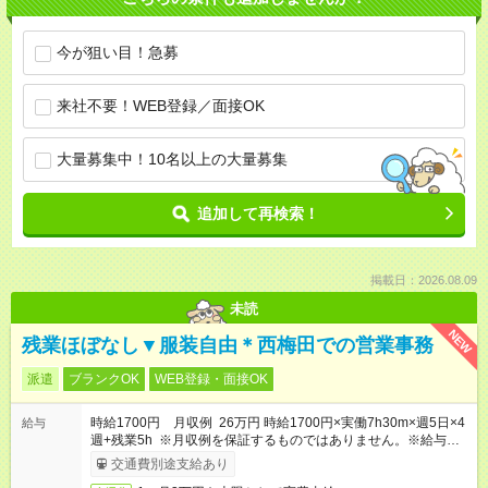
今が狙い目！急募
来社不要！WEB登録／面接OK
大量募集中！10名以上の大量募集
追加して再検索！
掲載日：2026.08.09
未読
NEW
残業ほぼなし▼服装自由＊西梅田での営業事務
派遣
ブランクOK
WEB登録・面接OK
時給1700円 月収例 26万円 時給1700円×実働7h30m×週5日×4
給与
週+残業5h ※月収例を保証するものではありません。※給与即受
取りサービス利用可（利用条件有）
交通費別途支給あり