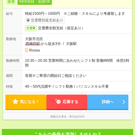
派遣
WEB登録・面接OK
時給1500円～1600円 ※ご経験・スキルにより考慮致します
給与
交通費別途支給あり
交通費全額支給（規定あり）
交通費
大阪市北区
勤務地
西梅田駅
から徒歩3分
/
大阪駅
Rossa
10:30～20:30 営業時間に合わせたシフト制 実働8時間 休憩1時
勤務時間
間
長期※ご希望の開始日ご相談ください
期間
40～50代活躍中
/
シフト勤務
/
パソコンスキル不要
特徴
気になる！
応募する
詳細へ
掲載元企業名
株式会社iDA
こちらの条件も追加しませんか？