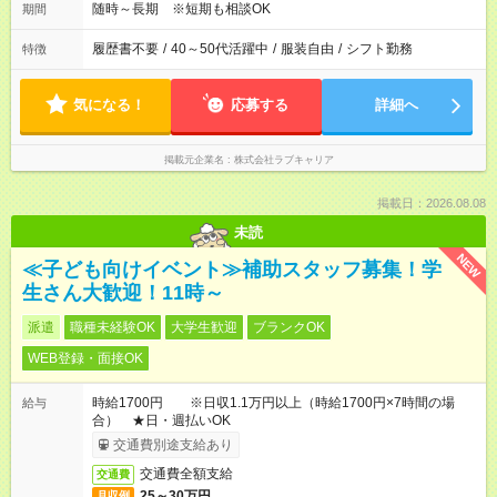
随時～長期 ※短期も相談OK
期間
履歴書不要
/
40～50代活躍中
/
服装自由
/
シフト勤務
特徴
気になる！
応募する
詳細へ
掲載元企業名
株式会社ラブキャリア
掲載日：2026.08.08
未読
NEW
≪子ども向けイベント≫補助スタッフ募集！学
生さん大歓迎！11時～
派遣
職種未経験OK
大学生歓迎
ブランクOK
WEB登録・面接OK
時給1700円 ※日収1.1万円以上（時給1700円×7時間の場
給与
合） ★日・週払いOK
交通費別途支給あり
交通費全額支給
交通費
25～30万円
月収例