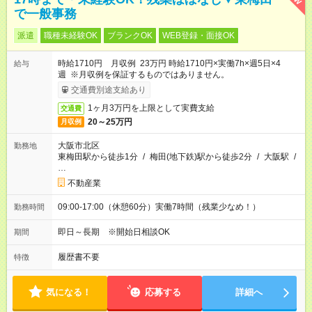
で一般事務
派遣
職種未経験OK
ブランクOK
WEB登録・面接OK
時給1710円 月収例 23万円 時給1710円×実働7h×週5日×4
給与
週 ※月収例を保証するものではありません。
交通費別途支給あり
1ヶ月3万円を上限として実費支給
交通費
20～25万円
月収例
大阪市北区
勤務地
東梅田駅から徒歩1分
/
梅田(地下鉄)駅から徒歩2分
/
大阪駅
/
…
不動産業
09:00-17:00（休憩60分）実働7時間（残業少なめ！）
勤務時間
即日～長期 ※開始日相談OK
期間
履歴書不要
特徴
気になる！
応募する
詳細へ