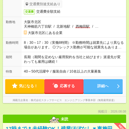
考慮して加給・優遇します。
交通費別途支給あり
交通費全額支給
交通費
大阪市北区
勤務地
天神橋筋六丁目駅
/
北新地駅
/
西梅田駅
/
…
大阪市北区にある企業
8：30～17：30（実働8時間） ※勤務時間は就業先により異なる
勤務時間
場合があります。 ◎フレックス勤務が可能な就業先もありま
す。 ◎今よりもさらに働きやすい環境をつくるべく、 働き方
改革に全社をあげて取り組んでいます。
長期（期間を定めない雇用契約を当社と結びます）派遣先が変
期間
わっても雇用は継続！
40～50代活躍中
/
服装自由
/
10名以上の大量募集
特徴
気になる！
応募する
詳細へ
掲載元企業名
株式会社スタッフサービス エンジニアリング事業本部（無期雇用派遣）
掲載日：2026.08.08
未読
NEW
17時まで＊未経験OK！残業ほぼなし▼東梅田