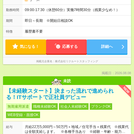
09:00-17:30（休憩60分）実働7時間30分（残業少なめ！）
勤務時間
即日～長期 ※開始日相談OK
期間
履歴書不要
特徴
気になる！
応募する
詳細へ
掲載元企業名
株式会社リクルートスタッフィング
掲載日：2026.08.08
未読
NEW
【未経験スタート】決まった流れで進められ
る！ITサポートで正社員デビュー
無期雇用派遣
職種未経験OK
社会人未経験OK
ブランクOK
WEB登録・面接OK
月給22万5,000円～50万円＋地域／住宅手当＋残業代 ※残業代
給与
は全額支給します。 ※各種手当あり ※経験・年齢・能力等を