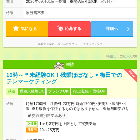
06:30～07:30
2026年09月01日～長期 ※開始日相談OK ※9月～！
期間
履歴書不要
特徴
気になる！
応募する
詳細へ
掲載元企業名
株式会社リクルートスタッフィング
掲載日：2026.08.08
未読
NEW
10時～＊未経験OK！残業ほぼなし▼梅田での
テレマーケティング
派遣
職種未経験OK
ブランクOK
WEB登録・面接OK
時給1700円 月収例 23万円 時給1700円×実働7h×週5日×4
給与
週 ※月収例を保証するものではありません。※給与即受取りサ
ービス利用可（利用条件有）
交通費別途支給あり
1ヶ月3万円を上限として実費支給
交通費
20～25万円
月収例