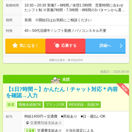
10:30～20:30 実働7～8時間／休憩1.5時間 営業時間に合わせ
勤務時間
たシフト制 ※実働7時間・7.5時間・8時間の3パターンから選択
可能
長期 ※開始日はお気軽にご相談ください
期間
40～50代活躍中
/
シフト勤務
/
パソコンスキル不要
特徴
気になる！
応募する
詳細へ
掲載元企業名
株式会社iDA
掲載日：2026.08.08
未読
NEW
【1日7時間～】かんたん！チャット対応＊内容
を確認→入力
派遣
職種未経験OK
ブランクOK
WEB登録・面接OK
時給1400円＋交通費 ■昇給あり ■日・週払いOK
給与
交通費別途支給あり
交通費支給あり ※当社規定による
交通費