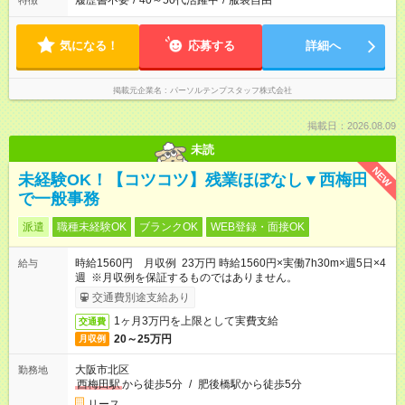
履歴書不要
/
40～50代活躍中
/
服装自由
特徴
気になる！
応募する
詳細へ
掲載元企業名
パーソルテンプスタッフ株式会社
掲載日：2026.08.09
未読
NEW
未経験OK！【コツコツ】残業ほぼなし▼西梅田
で一般事務
派遣
職種未経験OK
ブランクOK
WEB登録・面接OK
時給1560円 月収例 23万円 時給1560円×実働7h30m×週5日×4
給与
週 ※月収例を保証するものではありません。
交通費別途支給あり
1ヶ月3万円を上限として実費支給
交通費
20～25万円
月収例
大阪市北区
勤務地
西梅田駅
から徒歩5分
/
肥後橋駅から徒歩5分
リース