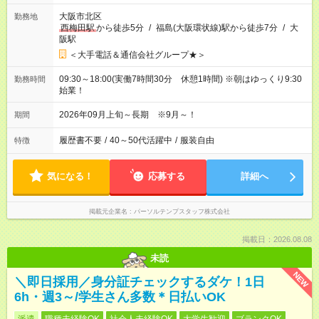
大阪市北区
勤務地
西梅田駅
から徒歩5分
/
福島(大阪環状線)駅から徒歩7分
/
大
阪駅
＜大手電話＆通信会社グループ★＞
09:30～18:00(実働7時間30分 休憩1時間) ※朝はゆっくり9:30
勤務時間
始業！
2026年09月上旬～長期 ※9月～！
期間
履歴書不要
/
40～50代活躍中
/
服装自由
特徴
気になる！
応募する
詳細へ
掲載元企業名
パーソルテンプスタッフ株式会社
掲載日：2026.08.08
未読
NEW
＼即日採用／身分証チェックするダケ！1日
6h・週3～/学生さん多数＊日払いOK