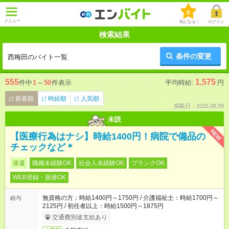
0
メニュー
気になる！
ログイン
検索結果
条件の変更
西梅田のバイト一覧
555
1,575
件中
1
～
50
件表示
平均時給:
円
新着順
時給順
人気順
掲載日：2026.08.09
未読
NEW
【医療行為はナシ】時給1400円！病院で備品の
チェックなど＊
派遣
職種未経験OK
社会人未経験OK
ブランクOK
WEB登録・面接OK
無資格の方：時給1400円～1750円 / 介護福祉士：時給1700円～
給与
2125円 / 初任者以上：時給1500円～1875円
交通費別途支給あり