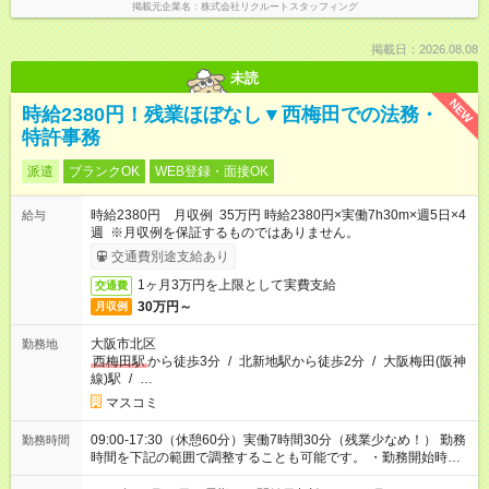
掲載元企業名
株式会社リクルートスタッフィング
掲載日：2026.08.08
未読
NEW
時給2380円！残業ほぼなし▼西梅田での法務・
特許事務
派遣
ブランクOK
WEB登録・面接OK
時給2380円 月収例 35万円 時給2380円×実働7h30m×週5日×4
給与
週 ※月収例を保証するものではありません。
交通費別途支給あり
1ヶ月3万円を上限として実費支給
交通費
30万円～
月収例
大阪市北区
勤務地
西梅田駅
から徒歩3分
/
北新地駅から徒歩2分
/
大阪梅田(阪神
線)駅
/
…
マスコミ
09:00-17:30（休憩60分）実働7時間30分（残業少なめ！） 勤務
勤務時間
時間を下記の範囲で調整することも可能です。 ・勤務開始時
間 09:00～10:00 ・勤務終了時間 16:30～18:30 ・実働