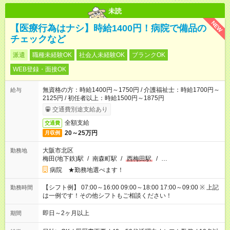
未読
NEW
【医療行為はナシ】時給1400円！病院で備品の
チェックなど
派遣
職種未経験OK
社会人未経験OK
ブランクOK
WEB登録・面接OK
無資格の方：時給1400円～1750円 / 介護福祉士：時給1700円～
給与
2125円 / 初任者以上：時給1500円～1875円
交通費別途支給あり
全額支給
交通費
20～25万円
月収例
大阪市北区
勤務地
梅田(地下鉄)駅
/
南森町駅
/
西梅田駅
/
…
病院 ★勤務地選べます！
【シフト例】 07:00～16:00 09:00～18:00 17:00～09:00 ※ 上記
勤務時間
は一例です！その他シフトもご相談ください！
即日～2ヶ月以上
期間