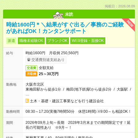
掲載日：2026.08.09
未読
NEW
時給1600円＊＼結果がすぐ出る／事務のご経験
があればOK！カンタンサポート
派遣
職種未経験OK
ブランクOK
WEB登録・面接OK
時給1600円 月収例 250,560円
給与
交通費別途支給あり
全額支給
交通費
25～30万円
月収例
大阪市北区
勤務地
東梅田駅から徒歩1分
/
梅田(地下鉄)駅から徒歩2分
/
大阪駅
/
…
土木・基礎・建設工事業などを行う建設会社
08:30～17:20(実働7時間50分 休憩1時間) ※9:00～も相談OK！
勤務時間
2026年09月上旬～長期 2028年3月末までの期間限定です！延
期間
長の可能性あり ※9月～！