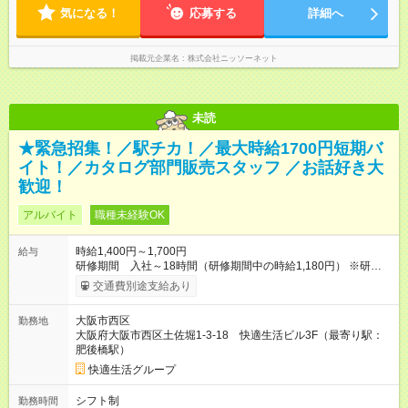
気になる！
応募する
詳細へ
掲載元企業名
株式会社ニッソーネット
未読
★緊急招集！／駅チカ！／最大時給1700円短期バ
イト！／カタログ部門販売スタッフ ／お話好き大
歓迎！
アルバイト
職種未経験OK
時給1,400円～1,700円
給与
研修期間 入社～18時間（研修期間中の時給1,180円） ※研修期
間のみ交通費一部支給（社内規定あり） ◎研修期間終了後は、
交通費別途支給あり
下記の通り勤務時間帯により変動 ★入社 ～10月／9：00～
18：00／1400円 18：00～21：00／1600円 ★11月～／9：00
大阪市西区
勤務地
～18：00／1500円 18：00～21：00／1700円 ※概ね1ヶ月以
大阪府大阪市西区土佐堀1-3-18 快適生活ビル3F（最寄り駅：
上の短期バイト。年末まで継続頂けると時給アップします。
肥後橋駅）
【試用期間】試用期間あり 試用期間の長さ：1ヶ月 雇用形態、
給与は本採用時と同じです。 研修期間 入社～18時間（研修期
快適生活グループ
間中の時給1,180円） ※研修期間のみ交通費一部支給（社内規定
あり）
シフト制
勤務時間