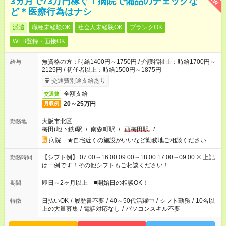
3ヵ月で73万円稼ぐ！病院で備品のチェックな
ど＊医療行為はナシ
派遣
職種未経験OK
社会人未経験OK
ブランクOK
WEB登録・面接OK
無資格の方：時給1400円～1750円 / 介護福祉士：時給1700円～
給与
2125円 / 初任者以上：時給1500円～1875円
交通費別途支給あり
全額支給
交通費
20～25万円
月収例
大阪市北区
勤務地
梅田(地下鉄)駅
/
南森町駅
/
西梅田駅
/
…
病院 ★自宅近くの施設がいいなど勤務地ご相談ください
【シフト例】 07:00～16:00 09:00～18:00 17:00～09:00 ※ 上記
勤務時間
は一例です！その他シフトもご相談ください！
即日～2ヶ月以上 ■開始日の相談OK！
期間
日払いOK
/
履歴書不要
/
40～50代活躍中
/
シフト勤務
/
10名以
特徴
上の大量募集
/
電話対応なし
/
パソコンスキル不要