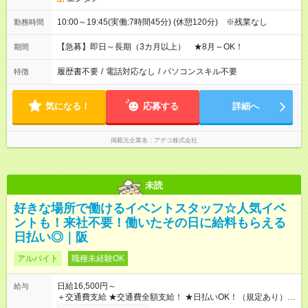
10:00～19:45(実働:7時間45分) (休憩120分) ※残業なし
勤務時間
【急募】即日～長期（3カ月以上） ★8月～OK！
期間
履歴書不要
/
電話対応なし
/
パソコンスキル不要
特徴
気になる！
応募する
詳細へ
掲載元企業名
アデコ株式会社
未読
好きな場所で働けるイベントスタッフ☆人気イベ
ントも！来社不要！働いたその日に給料もらえる
日払い◎｜阪
アルバイト
職種未経験OK
日給16,500円～
給与
＋交通費支給 ★交通費全額支給！ ★日払いOK！（規定あり） ┗