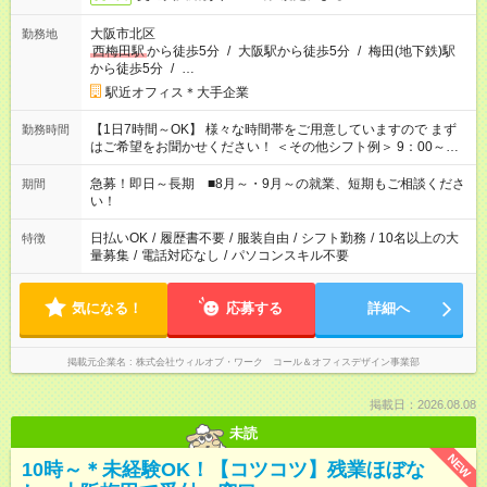
大阪市北区
勤務地
西梅田駅
から徒歩5分
/
大阪駅から徒歩5分
/
梅田(地下鉄)駅
から徒歩5分
/
…
駅近オフィス＊大手企業
【1日7時間～OK】 様々な時間帯をご用意していますので まず
勤務時間
はご希望をお聞かせください！ ＜その他シフト例＞ 9：00～
17：00 11：00～20：00 などなど！その他のお時間もOKです！
急募！即日～長期 ■8月～・9月～の就業、短期もご相談くださ
期間
い！
日払いOK
/
履歴書不要
/
服装自由
/
シフト勤務
/
10名以上の大
特徴
量募集
/
電話対応なし
/
パソコンスキル不要
気になる！
応募する
詳細へ
掲載元企業名
株式会社ウィルオブ・ワーク コール＆オフィスデザイン事業部
掲載日：2026.08.08
未読
NEW
10時～＊未経験OK！【コツコツ】残業ほぼな