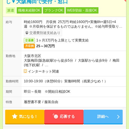
し▼大阪梅田で受付・窓口
派遣
職種未経験OK
ブランクOK
WEB登録・面接OK
時給1600円 月収例 25万円 時給1600円×実働8h×週5日×4
給与
週 ※月収例を保証するものではありません。※給与即受取りサ
ービス利用可（利用条件有）
交通費別途支給あり
1ヶ月3万円を上限として実費支給
交通費
25～30万円
月収例
大阪市北区
勤務地
大阪梅田(阪急線)駅から徒歩5分
/
大阪駅から徒歩9分
/
梅田
(地下鉄)駅
/
…
インターネット関連
10:00-19:00（休憩60分）実働8時間（残業少なめ！）
勤務時間
即日～長期 ※開始日相談OK
期間
履歴書不要
/
服装自由
特徴
気になる！
応募する
詳細へ