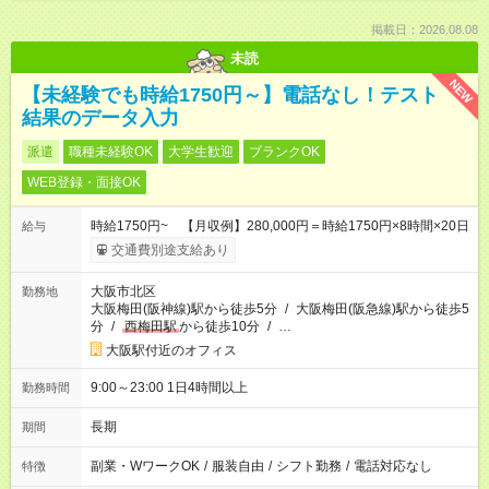
掲載日：2026.08.08
未読
NEW
【未経験でも時給1750円～】電話なし！テスト
結果のデータ入力
派遣
職種未経験OK
大学生歓迎
ブランクOK
WEB登録・面接OK
時給1750円~ 【月収例】280,000円＝時給1750円×8時間×20日
給与
交通費別途支給あり
大阪市北区
勤務地
大阪梅田(阪神線)駅から徒歩5分
/
大阪梅田(阪急線)駅から徒歩5
分
/
西梅田駅
から徒歩10分
/
…
大阪駅付近のオフィス
9:00～23:00 1日4時間以上
勤務時間
長期
期間
副業・WワークOK
/
服装自由
/
シフト勤務
/
電話対応なし
特徴