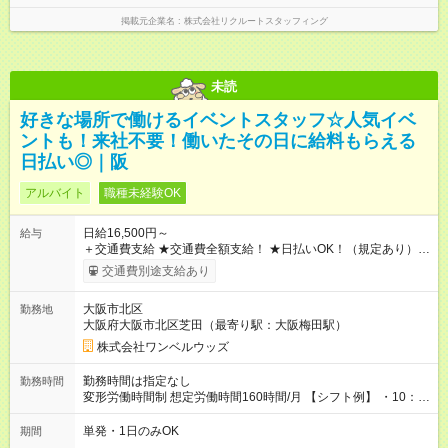
掲載元企業名
株式会社リクルートスタッフィング
未読
好きな場所で働けるイベントスタッフ☆人気イベ
ントも！来社不要！働いたその日に給料もらえる
日払い◎｜阪
アルバイト
職種未経験OK
日給16,500円～
給与
＋交通費支給 ★交通費全額支給！ ★日払いOK！（規定あり） ┗
働いたその日に現金GET♪ お仕事後はコンビニATMから 日払
交通費別途支給あり
い分を引き落とせます！ 【試用期間】試用期間なし
大阪市北区
勤務地
大阪府大阪市北区芝田（最寄り駅：大阪梅田駅）
株式会社ワンベルウッズ
勤務時間は指定なし
勤務時間
変形労働時間制 想定労働時間160時間/月 【シフト例】 ・10：
00～20：00
単発・1日のみOK
期間