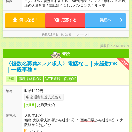
日払いOK
/
履歴書不要
/
40～50代活躍中
/
シフト勤務
/
10名以
特徴
上の大量募集
/
電話対応なし
/
パソコンスキル不要
気になる！
応募する
詳細へ
掲載元企業名
株式会社ニッソーネット
掲載日：2026.08.09
未読
NEW
〈複数名募集×レア求人〉電話なし｜未経験OK
｜一般事務＊
派遣
職種未経験OK
WEB登録・面接OK
時給1450円
給与
交通費別途支給あり
交通費支給
交通費
大阪市北区
勤務地
福島(大阪環状線)駅から徒歩5分
/
西梅田駅
から徒歩8分
/
大
阪駅から徒歩9分
エンタメ