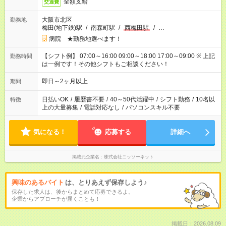
全額支給
交通費
大阪市北区
勤務地
梅田(地下鉄)駅
/
南森町駅
/
西梅田駅
/
…
病院 ★勤務地選べます！
【シフト例】 07:00～16:00 09:00～18:00 17:00～09:00 ※ 上記
勤務時間
は一例です！その他シフトもご相談ください！
即日～2ヶ月以上
期間
日払いOK
/
履歴書不要
/
40～50代活躍中
/
シフト勤務
/
10名以
特徴
上の大量募集
/
電話対応なし
/
パソコンスキル不要
気になる！
応募する
詳細へ
掲載元企業名
株式会社ニッソーネット
興味のあるバイト
は、とりあえず保存しよう♪
保存した求人は、後からまとめて応募できるよ。
企業からアプローチが届くことも！
掲載日：2026.08.09