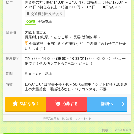
無資格の方：時給1400円～1750円 / 介護福祉士：時給1700円～
給与
2125円 / 初任者以上：時給1500円～1875円 ■日払いOK ■
日収例：1万1200円（時給1400円×8h）
交通費別途支給あり
全額支給
交通費
大阪市住吉区
勤務地
長居(地下鉄)駅
/
あびこ駅
/
長居(阪和線)駅
/
…
介護施設 ★自宅近くの施設など、ご希望に合わせてご紹介
いたします！
(1)07:00～16:00 (2)09:00～18:00 (3)17:00～09:00 ※ 上記は一
勤務時間
例です！その他シフトもご相談ください！
即日～2ヶ月以上
期間
日払いOK
/
履歴書不要
/
40～50代活躍中
/
シフト勤務
/
10名以
特徴
上の大量募集
/
電話対応なし
/
パソコンスキル不要
気になる！
応募する
詳細へ
掲載元企業名
株式会社ニッソーネット
掲載日：2026.08.09