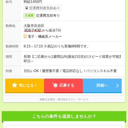
時給1450円
給与
交通費別途支給あり
交通費支給有り
交通費
大阪市住吉区
勤務地
我孫子町駅
から徒歩7分
電子・機械系メーカー
8:15～17:15 ※表記のうち実働8時間です。
勤務時間
長期【ご応募から1週間以内(最短2日目)のスピード就業が可能】
期間
即日～
日払いOK
/
履歴書不要
/
電話対応なし
/
パソコンスキル不要
特徴
気になる！
応募する
詳細へ
掲載元企業名
株式会社テクノ・サービス
こちらの条件も追加しませんか？