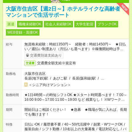
NEW
大阪市住吉区【週2日～】ホテルライクな高齢者
マンションで生活サポート
派遣
職種未経験OK
社会人未経験OK
大学生歓迎
ブランクOK
WEB登録・面接OK
無資格未経験：時給1350円～ 経験者：時給1450円～ ★日払
給与
い／週払い制度あり（月払いも選べます）※稼働開始時は手続き
完了次第のお支払いとなります。
交通費別途支給あり
交通費全額支給※規定有
交通費
大阪市住吉区
勤務地
長居(地下鉄)駅
/
あびこ駅
/
長居(阪和線)駅
/
…
＜シニア向けマンション＞
★1日4時間～の時短シフトOK ★スタート時間選べます！ 7:00～
勤務時間
16:00 9:00～17:00 11:00～19:00 など 残業なし！ ※Wワークの
場合、他のお仕事と合わせ週40時間超の就業はご案内できませ
ん ※法令に基づき、週20時間以上勤務は社会保険への加入対象
開始日はご相談ください！ ★急募 ★職場が気に入れば、長期
期間
となります ※労働者派遣法（日雇い派遣の原則禁止）により、
でも働けます！
短時間・短期間の就業はご案内が難しい場合があります
日払いOK
/
履歴書不要
/
40～50代活躍中
/
副業・WワークOK
/
特徴
服装自由
/
シフト勤務
/
10名以上の大量募集
/
電話対応なし
/
パ