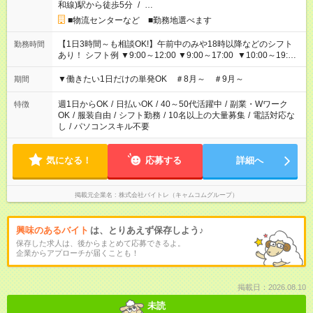
和線)駅から徒歩5分
/
…
■物流センターなど ■勤務地選べます
【1日3時間～も相談OK!】午前中のみや18時以降などのシフト
勤務時間
あり！ シフト例 ▼9:00～12:00 ▼9:00～17:00 ▼10:00～19:00
▼18:00～21:00
▼働きたい1日だけの単発OK ＃8月～ ＃9月～
期間
週1日からOK
/
日払いOK
/
40～50代活躍中
/
副業・Wワーク
特徴
OK
/
服装自由
/
シフト勤務
/
10名以上の大量募集
/
電話対応な
し
/
パソコンスキル不要
気になる！
応募する
詳細へ
掲載元企業名
株式会社バイトレ（キャムコムグループ）
興味のあるバイト
は、とりあえず保存しよう♪
保存した求人は、後からまとめて応募できるよ。
企業からアプローチが届くことも！
掲載日：2026.08.10
未読