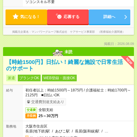
ソコンスキル不要
気になる！
応募する
詳細へ
掲載元企業名
マンパワーグループ株式会社 ケアサービス事業部 （医療福祉介護関連）
掲載日：2026.08.09
未読
NEW
【時給1500円】日払い！綺麗な施設で日常生活
のサポート
派遣
ブランクOK
WEB登録・面接OK
初任者以上：時給1500円～1875円 / 介護福祉士：時給1700円～
給与
2125円 ■日払いOK
交通費別途支給あり
全額支給
交通費
25～30万円
月収例
大阪市住吉区
勤務地
長居(地下鉄)駅
/
あびこ駅
/
長居(阪和線)駅
/
…