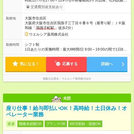
時給1277円(17:00～1297円)※研修期間3ヶ月以降、社内試験に
よる更新判定あり 社内試験合格後、時給＋50～100円の昇給あ
交通費別途支給あり
り （大学生は＋20円） 試用期間あり：入社日から3ヶ月間／本
採用と待遇は変わりません。 【試用期間】試用期間あり 試用期
大阪市住吉区
勤務地
間の長さ：3ヶ月 雇用形態、給与は本採用時と同じです。
大阪府大阪市住吉区我孫子三丁目６番６号（最寄り駅：ＪＲ阪
和線「
我孫子町駅
」徒歩2分）
ウエルシア薬局株式会社
シフト制
勤務時間
1日あたりの実働時間：最大8時間/日 9:00～19:00の間で1日8時
間の勤務 ☆週4～5日の勤務 ※勤務曜日応相談 ☆未経験・無資格
可
気になる！
応募する
詳細へ
掲載元企業名
ウエルシア薬局株式会社
未読
座り仕事！給与即払いOK！高時給！土日休み！オ
ペレーター業務
派遣
職種未経験OK
ブランクOK
WEB登録・面接OK