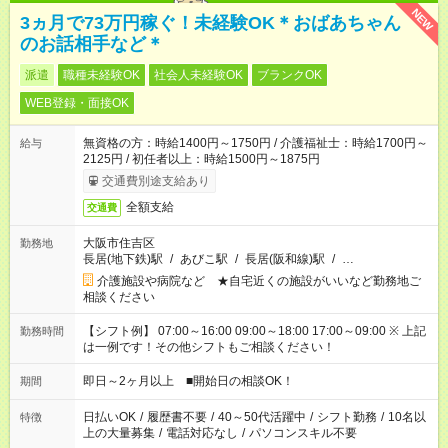
NEW
3ヵ月で73万円稼ぐ！未経験OK＊おばあちゃん
のお話相手など＊
派遣
職種未経験OK
社会人未経験OK
ブランクOK
WEB登録・面接OK
無資格の方：時給1400円～1750円 / 介護福祉士：時給1700円～
給与
2125円 / 初任者以上：時給1500円～1875円
交通費別途支給あり
全額支給
交通費
大阪市住吉区
勤務地
長居(地下鉄)駅
/
あびこ駅
/
長居(阪和線)駅
/
…
介護施設や病院など ★自宅近くの施設がいいなど勤務地ご
相談ください
【シフト例】 07:00～16:00 09:00～18:00 17:00～09:00 ※ 上記
勤務時間
は一例です！その他シフトもご相談ください！
即日～2ヶ月以上 ■開始日の相談OK！
期間
日払いOK
/
履歴書不要
/
40～50代活躍中
/
シフト勤務
/
10名以
特徴
上の大量募集
/
電話対応なし
/
パソコンスキル不要