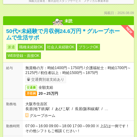
掲載元企業名
株式会社スタッフサービス メディカル事業本部
掲載日：2026.08.09
未読
NEW
50代×未経験で月収例24.6万円＊グループホー
ムで生活サポ
派遣
職種未経験OK
社会人未経験OK
ブランクOK
WEB登録・面接OK
無資格の方：時給1400円～1750円 / 介護福祉士：時給1700円～
給与
2125円 / 初任者以上：時給1500円～1875円
交通費別途支給あり
全額支給
交通費
20～25万円
月収例
大阪市住吉区
勤務地
長居(地下鉄)駅
/
あびこ駅
/
長居(阪和線)駅
/
…
グループホーム
07:00～16:00 09:00～18:00 17:00～09:00 ※ 上記は一例です！
勤務時間
その他シフトもご相談ください！