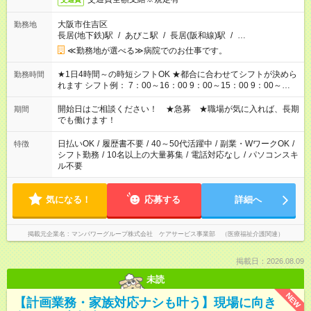
大阪市住吉区
勤務地
長居(地下鉄)駅
/
あびこ駅
/
長居(阪和線)駅
/
…
≪勤務地が選べる≫病院でのお仕事です。
★1日4時間～の時短シフトOK ★都合に合わせてシフトが決めら
勤務時間
れます シフト例： 7：00～16：00 9：00～15：00 9：00～
18：00 11：00～20：00 など ※Wワークの場合、他のお仕事と
合わせ週40時間超の就業はご案内できません ※法令に基づき、
開始日はご相談ください！ ★急募 ★職場が気に入れば、長期
期間
週20時間以上勤務は社会保険への加入対象となります ※労働者
でも働けます！
派遣法（日雇い派遣の原則禁止）により、短時間・短期間の就
業はご案内が難しい場合があります
日払いOK
/
履歴書不要
/
40～50代活躍中
/
副業・WワークOK
/
特徴
シフト勤務
/
10名以上の大量募集
/
電話対応なし
/
パソコンスキ
ル不要
気になる！
応募する
詳細へ
掲載元企業名
マンパワーグループ株式会社 ケアサービス事業部 （医療福祉介護関連）
掲載日：2026.08.09
未読
NEW
【計画業務・家族対応ナシも叶う】現場に向き