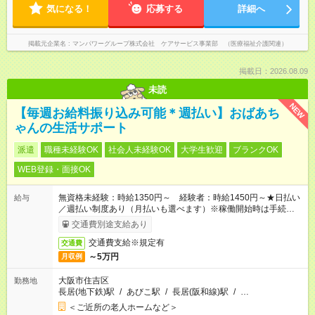
気になる！
応募する
詳細へ
掲載元企業名
マンパワーグループ株式会社 ケアサービス事業部 （医療福祉介護関連）
掲載日：2026.08.09
未読
NEW
【毎週お給料振り込み可能＊週払い】おばあち
ゃんの生活サポート
派遣
職種未経験OK
社会人未経験OK
大学生歓迎
ブランクOK
WEB登録・面接OK
無資格未経験：時給1350円～ 経験者：時給1450円～★日払い
給与
／週払い制度あり（月払いも選べます）※稼働開始時は手続き完
了次第のお支払いとなります。
交通費別途支給あり
交通費支給※規定有
交通費
～5万円
月収例
大阪市住吉区
勤務地
長居(地下鉄)駅
/
あびこ駅
/
長居(阪和線)駅
/
…
＜ご近所の老人ホームなど＞