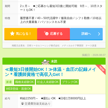
「家族とお休みを合わせたい」 「できれば残業はしたくない」
など、あなたのご希望に沿ったお仕事をご紹介します！ ※Wワ
2ヶ月～ ■ご応募から最短3日後に開始可能 9月～、10月スタ
期間
ーク希望の方へ 今ご覧のお仕事で希望する勤務時間と、もう1つ
ートもOK！
のお仕事の勤務時間。 合計で週40時間を超える場合は応募でき
ません
履歴書不要
/
40～50代活躍中
/
服装自由
/
シフト勤務
/
10名以
特徴
上の大量募集
/
パソコンスキル不要
気になる！
応募する
詳細へ
掲載元企業名
日研トータルソーシング株式会社 メディカルケア事業部 ナース派遣
掲載日：2026.08.07
未読
NEW
≪最短3日後開始OK！≫体温・血圧の記録メイ
ン＊看護師資格で高収入Get！
派遣
職種未経験OK
社会人未経験OK
ブランクOK
WEB登録・面接OK
時給2250円～ ■週払いOK ■日収1万8000円以上
給与
交通費別途支給あり