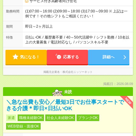
サービス付き高齢者向け住宅
(1)07:00～16:00 (2)09:00～18:00 (3)17:00～09:00 ※ 上記は一
勤務時間
例です！その他シフトもご相談ください！
即日～2ヶ月以上
期間
日払いOK
/
履歴書不要
/
40～50代活躍中
/
シフト勤務
/
10名以
特徴
上の大量募集
/
電話対応なし
/
パソコンスキル不要
気になる！
応募する
詳細へ
掲載元企業名
株式会社ニッソーネット
掲載日：2026.08.09
未読
NEW
＼急な出費も安心／最短3日でお仕事スタートで
きる介護＊即日×日払いOK
派遣
職種未経験OK
社会人未経験OK
ブランクOK
WEB登録・面接OK