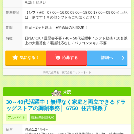
相談ください
【シフト例】 07:00～16:00 09:00～18:00 17:00～09:00 ※ 上記
勤務時間
は一例です！その他シフトもご相談ください！
即日～2ヶ月以上 ■開始日の相談OK！
期間
日払いOK
/
履歴書不要
/
40～50代活躍中
/
シフト勤務
/
10名以
特徴
上の大量募集
/
電話対応なし
/
パソコンスキル不要
気になる！
応募する
詳細へ
掲載元企業名
株式会社ニッソーネット
未読
30～40代活躍中！無理なく家庭と両立できるドラ
ッグストアの調剤事務│_6750_住吉我孫子
アルバイト
職種未経験OK
時給1,277円～
給与