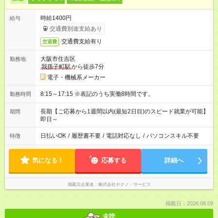
時給1400円
給与
交通費別途支給あり
交通費支給有り
交通費
大阪市住吉区
勤務地
我孫子町駅
から徒歩7分
電子・機械系メーカー
8:15～17:15 ※表記のうち実働8時間です。
勤務時間
長期【ご応募から1週間以内(最短2日目)のスピード就業が可能】
期間
即日～
日払いOK
/
履歴書不要
/
電話対応なし
/
パソコンスキル不要
特徴
気になる！
応募する
詳細へ
掲載元企業名
株式会社テクノ・サービス
掲載日：2026.08.09
未読