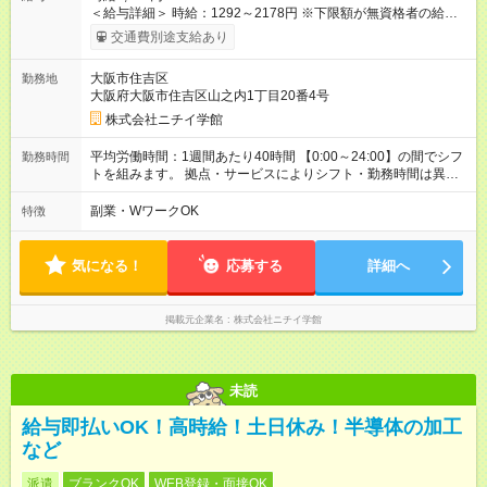
＜給与詳細＞ 時給：1292～2178円 ※下限額が無資格者の給与
です。 【試用期間】試用期間あり 試用期間の長さ：3ヶ月 雇用
交通費別途支給あり
形態、給与は本採用時と同じです。
大阪市住吉区
勤務地
大阪府大阪市住吉区山之内1丁目20番4号
株式会社ニチイ学館
平均労働時間：1週間あたり40時間 【0:00～24:00】の間でシフ
勤務時間
トを組みます。 拠点・サービスによりシフト・勤務時間は異な
ります。 ＜シフト例＞ 早番：7:30～16:30 日勤：9:00～18:00
遅番：10:30～19:30 夜勤：16:30～翌9:30 ※上記は一例です。
副業・WワークOK
特徴
※勤務日数や時間帯はご相談ください。 平均労働時間：1週間あ
たり40時間 【0:00～24:00】の間でシフトを組みます。 拠点・
サービスによりシフト・勤務時間は異なります。 ＜シフト例＞
気になる！
応募する
詳細へ
早番：7:30～16:30 日勤：9:00～18:00 遅番：10:30～19:30 夜
勤：16:30～翌9:30 ※上記は一例です。 ※勤務日数や時間帯はご
相談ください。
掲載元企業名
株式会社ニチイ学館
未読
給与即払いOK！高時給！土日休み！半導体の加工
など
派遣
ブランクOK
WEB登録・面接OK