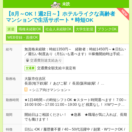
未読
NEW
【8月～OK！週2日～】ホテルライクな高齢者
マンションで生活サポート＊時短OK
派遣
職種未経験OK
社会人未経験OK
大学生歓迎
ブランクOK
WEB登録・面接OK
無資格未経験：時給1350円～ 経験者：時給1450円～★日払い
給与
／週払い制度あり（月払いも選べます）※稼働開始時は手続き完
了次第のお支払いとなります。
交通費別途支給あり
交通費全額支給※規定有
交通費
大阪市住吉区
勤務地
長居(地下鉄)駅
/
あびこ駅
/
長居(阪和線)駅
/
…
＜シニア向けマンション＞
★1日4時間～の時短シフトOK ★スタート時間選べます！ 7:00～
勤務時間
16:00 9:00～17:00 11:00～19:00 など 残業なし！ ※Wワークの
場合、他のお仕事と合わせ週40時間超の就業はご案内できませ
ん ※法令に基づき、週20時間以上勤務は社会保険への加入対象
開始日はご相談ください！ ★急募 ★職場が気に入れば、長期
期間
となります ※労働者派遣法（日雇い派遣の原則禁止）により、
でも働けます！
短時間・短期間の就業はご案内が難しい場合があります
日払いOK
/
履歴書不要
/
40～50代活躍中
/
副業・WワークOK
/
特徴