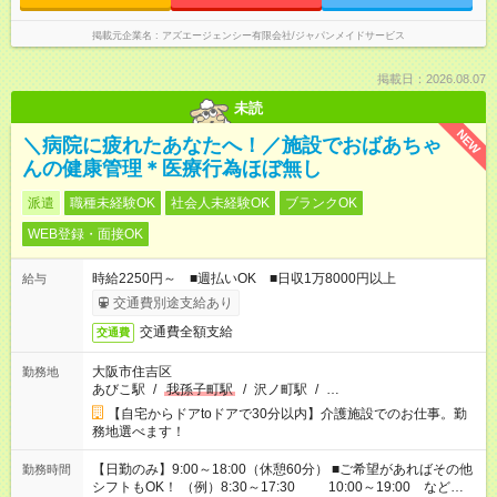
掲載元企業名
アズエージェンシー有限会社/ジャパンメイドサービス
掲載日：2026.08.07
未読
NEW
＼病院に疲れたあなたへ！／施設でおばあちゃ
んの健康管理＊医療行為ほぼ無し
派遣
職種未経験OK
社会人未経験OK
ブランクOK
WEB登録・面接OK
時給2250円～ ■週払いOK ■日収1万8000円以上
給与
交通費別途支給あり
交通費全額支給
交通費
大阪市住吉区
勤務地
あびこ駅
/
我孫子町駅
/
沢ノ町駅
/
…
【自宅からドアtoドアで30分以内】介護施設でのお仕事。勤
務地選べます！
【日勤のみ】9:00～18:00（休憩60分） ■ご希望があればその他
勤務時間
シフトもOK！ （例）8:30～17:30 10:00～19:00 など