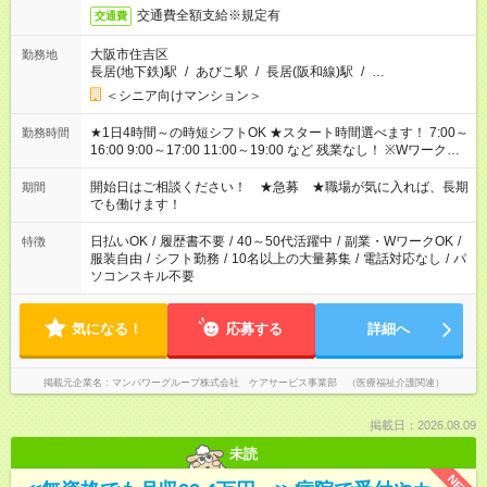
交通費全額支給※規定有
交通費
大阪市住吉区
勤務地
長居(地下鉄)駅
/
あびこ駅
/
長居(阪和線)駅
/
…
＜シニア向けマンション＞
★1日4時間～の時短シフトOK ★スタート時間選べます！ 7:00～
勤務時間
16:00 9:00～17:00 11:00～19:00 など 残業なし！ ※Wワークの
場合、他のお仕事と合わせ週40時間超の就業はご案内できませ
ん ※法令に基づき、週20時間以上勤務は社会保険への加入対象
開始日はご相談ください！ ★急募 ★職場が気に入れば、長期
期間
となります ※労働者派遣法（日雇い派遣の原則禁止）により、
でも働けます！
短時間・短期間の就業はご案内が難しい場合があります
日払いOK
/
履歴書不要
/
40～50代活躍中
/
副業・WワークOK
/
特徴
服装自由
/
シフト勤務
/
10名以上の大量募集
/
電話対応なし
/
パ
ソコンスキル不要
気になる！
応募する
詳細へ
掲載元企業名
マンパワーグループ株式会社 ケアサービス事業部 （医療福祉介護関連）
掲載日：2026.08.09
未読
NEW