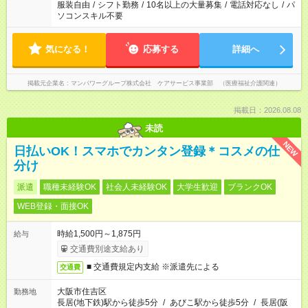
服装自由
/
シフト勤務
/
10名以上の大量募集
/
電話対応なし
/
パ
ソコンスキル不要
気になる！
応募する
詳細へ
掲載元企業名
マンパワーグループ株式会社 ケアサービス事業部 （医療福祉介護関連）
掲載日：2026.08.08
未読
NEW
日払いOK！スマホでカンタン登録＊コスメの仕
分け
派遣
職種未経験OK
社会人未経験OK
大学生歓迎
ブランクOK
WEB登録・面接OK
時給1,500円～1,875円
給与
交通費別途支給あり
■ 交通費規定内支給 ※派遣先による
交通費
大阪市住吉区
勤務地
長居(地下鉄)駅から徒歩5分
/
あびこ駅から徒歩5分
/
長居(阪