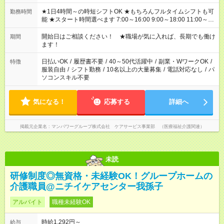
★1日4時間～の時短シフトOK ★もちろんフルタイムシフトも可
勤務時間
能 ★スタート時間選べます 7:00～16:00 9:00～18:00 11:00～
20:00 など 残業なし！ ※Wワークの場合、他のお仕事と合わせ
週40時間超の就業はご案内できません ※法令に基づき、週20時
開始日はご相談ください！ ★職場が気に入れば、長期でも働け
期間
間以上勤務は社会保険への加入対象となります ※労働者派遣法
ます！
（日雇い派遣の原則禁止）により、短時間・短期間の就業はご
案内が難しい場合があります
日払いOK
/
履歴書不要
/
40～50代活躍中
/
副業・WワークOK
/
特徴
服装自由
/
シフト勤務
/
10名以上の大量募集
/
電話対応なし
/
パ
ソコンスキル不要
気になる！
応募する
詳細へ
掲載元企業名
マンパワーグループ株式会社 ケアサービス事業部 （医療福祉介護関連）
未読
研修制度◎無資格・未経験OK！グループホームの
介護職員@ニチイケアセンター我孫子
アルバイト
職種未経験OK
時給1,292円～
給与