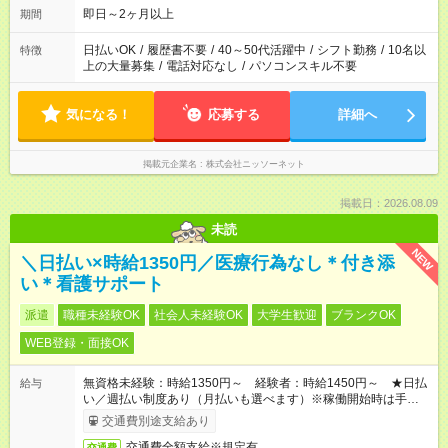
即日～2ヶ月以上
期間
日払いOK
/
履歴書不要
/
40～50代活躍中
/
シフト勤務
/
10名以
特徴
上の大量募集
/
電話対応なし
/
パソコンスキル不要
気になる！
応募する
詳細へ
掲載元企業名
株式会社ニッソーネット
掲載日：2026.08.09
未読
NEW
＼日払い×時給1350円／医療行為なし＊付き添
い＊看護サポート
派遣
職種未経験OK
社会人未経験OK
大学生歓迎
ブランクOK
WEB登録・面接OK
無資格未経験：時給1350円～ 経験者：時給1450円～ ★日払
給与
い／週払い制度あり（月払いも選べます）※稼働開始時は手続き
完了次第のお支払いとなります。
交通費別途支給あり
交通費全額支給※規定有
交通費