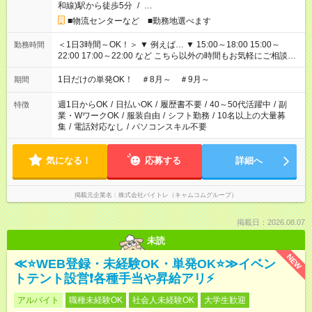
和線)駅から徒歩5分
/
…
■物流センターなど ■勤務地選べます
＜1日3時間～OK！＞ ▼ 例えば… ▼ 15:00～18:00 15:00～
勤務時間
22:00 17:00～22:00 など こちら以外の時間もお気軽にご相談く
ださい！
1日だけの単発OK！ ＃8月～ ＃9月～
期間
週1日からOK
/
日払いOK
/
履歴書不要
/
40～50代活躍中
/
副
特徴
業・WワークOK
/
服装自由
/
シフト勤務
/
10名以上の大量募
集
/
電話対応なし
/
パソコンスキル不要
気になる！
応募する
詳細へ
掲載元企業名
株式会社バイトレ（キャムコムグループ）
掲載日：2026.08.07
未読
NEW
≪⭐WEB登録・未経験OK・単発OK⭐≫イベン
トテント設営❗各種手当や昇給アリ⚡
アルバイト
職種未経験OK
社会人未経験OK
大学生歓迎