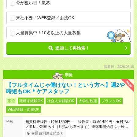
今が狙い目！急募
来社不要！WEB登録／面接OK
大量募集中！10名以上の大量募集
追加して再検索！
掲載日：2026.08.10
未読
NEW
【フルタイムじゃ働けない！という方へ】週2や
時短もOK＊ケアスタッフ
派遣
職種未経験OK
社会人未経験OK
大学生歓迎
ブランクOK
WEB登録・面接OK
無資格未経験：時給1350円～ 経験者：時給1450円～★日払い
給与
／週払い制度あり（月払いも選べます）※稼働開始時は手続き完
了次第のお支払いとなります。
交通費別途支給あり