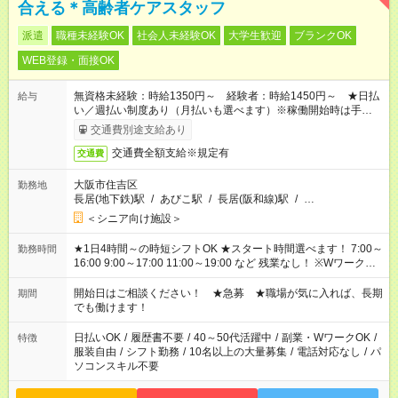
合える＊高齢者ケアスタッフ
派遣
職種未経験OK
社会人未経験OK
大学生歓迎
ブランクOK
WEB登録・面接OK
無資格未経験：時給1350円～ 経験者：時給1450円～ ★日払
給与
い／週払い制度あり（月払いも選べます）※稼働開始時は手続き
完了次第のお支払いとなります。
交通費別途支給あり
交通費全額支給※規定有
交通費
大阪市住吉区
勤務地
長居(地下鉄)駅
/
あびこ駅
/
長居(阪和線)駅
/
…
＜シニア向け施設＞
★1日4時間～の時短シフトOK ★スタート時間選べます！ 7:00～
勤務時間
16:00 9:00～17:00 11:00～19:00 など 残業なし！ ※Wワークの
場合、他のお仕事と合わせ週40時間超の就業はご案内できませ
ん ※法令に基づき、週20時間以上勤務は社会保険への加入対象
開始日はご相談ください！ ★急募 ★職場が気に入れば、長期
期間
となります ※労働者派遣法（日雇い派遣の原則禁止）により、
でも働けます！
短時間・短期間の就業はご案内が難しい場合があります
日払いOK
/
履歴書不要
/
40～50代活躍中
/
副業・WワークOK
/
特徴
服装自由
/
シフト勤務
/
10名以上の大量募集
/
電話対応なし
/
パ
ソコンスキル不要