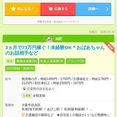
気になる！
応募する
詳細へ
掲載元企業名
株式会社ニッソーネット
掲載日：2026.08.10
未読
NEW
3ヵ月で73万円稼ぐ！未経験OK＊おばあちゃん
のお話相手など
派遣
職種未経験OK
社会人未経験OK
ブランクOK
WEB登録・面接OK
無資格の方：時給1400円～1750円 / 介護福祉士：時給1700円～
給与
2125円 / 初任者以上：時給1500円～1875円
交通費別途支給あり
全額支給
交通費
大阪市住吉区
勤務地
長居(地下鉄)駅
/
あびこ駅
/
長居(阪和線)駅
/
…
介護施設や病院など ★自宅近くの施設がいいなど勤務地ご