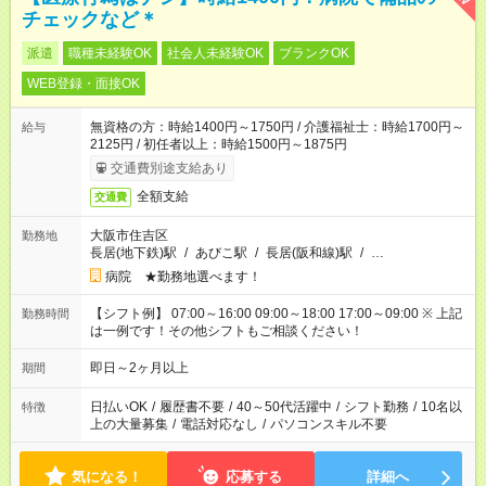
チェックなど＊
派遣
職種未経験OK
社会人未経験OK
ブランクOK
WEB登録・面接OK
無資格の方：時給1400円～1750円 / 介護福祉士：時給1700円～
給与
2125円 / 初任者以上：時給1500円～1875円
交通費別途支給あり
全額支給
交通費
大阪市住吉区
勤務地
長居(地下鉄)駅
/
あびこ駅
/
長居(阪和線)駅
/
…
病院 ★勤務地選べます！
【シフト例】 07:00～16:00 09:00～18:00 17:00～09:00 ※ 上記
勤務時間
は一例です！その他シフトもご相談ください！
即日～2ヶ月以上
期間
日払いOK
/
履歴書不要
/
40～50代活躍中
/
シフト勤務
/
10名以
特徴
上の大量募集
/
電話対応なし
/
パソコンスキル不要
気になる！
応募する
詳細へ