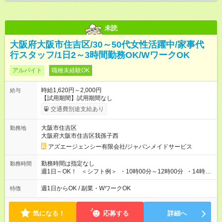
未読
大阪府大阪市住吉区/30～50代女性活躍中/家事代
行スタッフ/1日2～3時間勤務OK/WワークOK
アルバイト
職種未経験OK
時給1,620円～2,000円
給与
【試用期間】試用期間なし
交通費別途支給あり
大阪市住吉区
勤務地
大阪府大阪市住吉区我孫子西
アズエージェンシー有限会社/ジャパンメイドサービス
勤務時間は指定なし
勤務時間
週1日～OK！ ＜シフト例＞ ・10時00分～12時00分 ・14時00
分～16時00分 ※勤務帯は複数あります！ ＼働き方のご希望を
聞かせてください！／ 気になることはなんでも相談してくださ
週1日からOK / 副業・WワークOK
特徴
いね。
気になる！
応募する
詳細へ