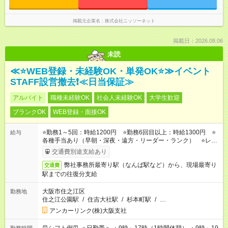
掲載元企業名
株式会社ニッソーネット
掲載日：2026.08.06
未読
≪⭐WEB登録・未経験OK・単発OK⭐≫イベント
STAFF設営撤去❗≪日当保証≫
アルバイト
職種未経験OK
社会人未経験OK
大学生歓迎
ブランクOK
WEB登録・面接OK
⭐勤務1～5回：時給1200円 ⭐勤務6回目以上：時給1300円 ⭐
給与
各種手当あり（早朝・深夜・遠方・リーダー・ランク） ⭐レギ
ュラー手当（週4日以上の勤務で時給UP！1400～2600円の実績
交通費別途支給あり
あり）
弊社事務所最寄り駅（なんば駅など）から、現場最寄り
交通費
駅までの往復分支給
大阪市住之江区
勤務地
住之江公園駅
/
住吉大社駅
/
杉本町駅
/
…
アンカーリンク(株)大阪支社