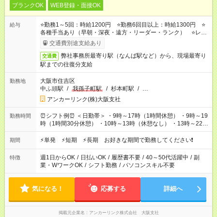
ブランクOK
WEB登録・面接OK
⭐勤務1～5回：時給1200円 ⭐勤務6回目以上：時給1300円 ⭐
給与
各種手当あり（早朝・深夜・遠方・リーダー・ランク） ⭐レギ
ュラー手当（週4日以上の勤務で時給UP！1400～2600円の実績
交通費別途支給あり
あり）
弊社事務所最寄り駅（なんば駅など）から、現場最寄り
交通費
駅までの往復分支給
大阪市住吉区
勤務地
中ふ頭駅
/
我孫子町駅
/
杉本町駅
/
…
アンカーリンク(株)大阪支社
⏰シフト例⏰ ＜日勤帯＞ ・9時～17時（1時間休憩） ・9時～19
勤務時間
時（1時間30分休憩） ・10時～13時（休憩なし） ・13時～22時
（1時間休憩） ＜夜勤帯＞ ・22時～午前2時（休憩なし） ・23
時～午前7時（1時間休憩） ・午前0時～6時（休憩なし） ※案件
⚡単発 ⚡短期 ⚡長期 お好きな期間で勤務してください❗
期間
や日程により変動があります。 ※なるべく希望シフトに合うよ
う調整しております。
週1日からOK
/
日払いOK
/
履歴書不要
/
40～50代活躍中
/
副
特徴
業・WワークOK
/
シフト勤務
/
パソコンスキル不要
気になる！
応募する
詳細へ
掲載元企業名
アンカーリンク株式会社 大阪支社