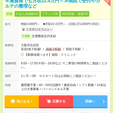
≪無資格でも月収22.4万円～≫病院で受付やカ
ルテの整理など
派遣
社会人未経験OK
ブランクOK
WEB登録・面接OK
時給1400円～ ■月収22.4万円～（日収1万1200円×20日）
給与
交通費別途支給あり
交通費規定内支給
交通費
大阪市住吉区
勤務地
長居(地下鉄)駅
/
我孫子町駅
/
我孫子前駅
/
…
【勤務地選べます】病院・クリニック
8:00～17:00 9:00～18:00など ※ご希望の時間帯をご相談くださ
勤務時間
い。
2ヶ月～OK ※スタート日はお気軽にご相談ください！
期間
履歴書不要
/
40～50代活躍中
/
服装自由
/
シフト勤務
/
10名以
特徴
上の大量募集
/
パソコンスキル不要
気になる！
応募する
詳細へ