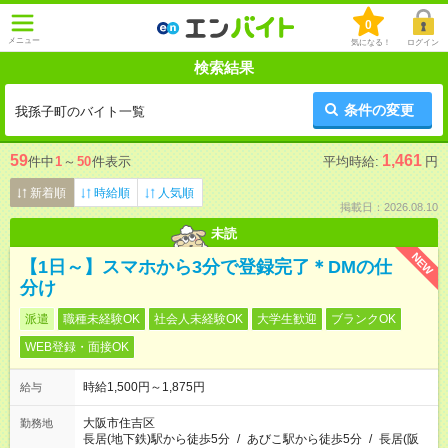
0
メニュー
気になる！
ログイン
検索結果
条件の変更
我孫子町のバイト一覧
59
1,461
件中
1
～
50
件表示
平均時給:
円
新着順
時給順
人気順
掲載日：2026.08.10
未読
NEW
【1日～】スマホから3分で登録完了＊DMの仕
分け
派遣
職種未経験OK
社会人未経験OK
大学生歓迎
ブランクOK
WEB登録・面接OK
時給1,500円～1,875円
給与
大阪市住吉区
勤務地
長居(地下鉄)駅から徒歩5分
/
あびこ駅から徒歩5分
/
長居(阪