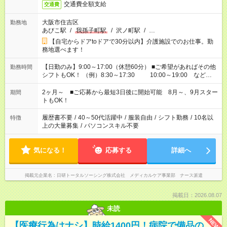
交通費全額支給
交通費
大阪市住吉区
勤務地
あびこ駅
/
我孫子町駅
/
沢ノ町駅
/
…
【自宅からドアtoドアで30分以内】介護施設でのお仕事。勤
務地選べます！
【日勤のみ】9:00～17:00（休憩60分） ■ご希望があればその他
勤務時間
シフトもOK！ （例）8:30～17:30 10:00～19:00 など
「家族とお休みを合わせたい」 「できれば残業はしたくない」
など、あなたのご希望に沿ったお仕事をご紹介します！ ※Wワ
2ヶ月～ ■ご応募から最短3日後に開始可能 8月～、9月スター
期間
ーク希望の方へ 今ご覧のお仕事で希望する勤務時間と、もう1つ
トもOK！
のお仕事の勤務時間。 合計で週40時間を超える場合は応募でき
ません
履歴書不要
/
40～50代活躍中
/
服装自由
/
シフト勤務
/
10名以
特徴
上の大量募集
/
パソコンスキル不要
気になる！
応募する
詳細へ
掲載元企業名
日研トータルソーシング株式会社 メディカルケア事業部 ナース派遣
掲載日：2026.08.07
未読
NEW
【医療行為はナシ】時給1400円！病院で備品の