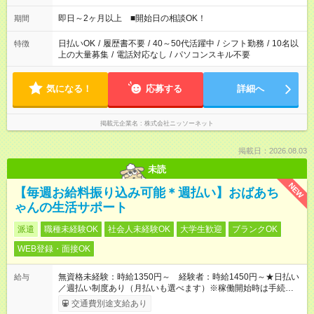
即日～2ヶ月以上 ■開始日の相談OK！
期間
日払いOK
/
履歴書不要
/
40～50代活躍中
/
シフト勤務
/
10名以
特徴
上の大量募集
/
電話対応なし
/
パソコンスキル不要
気になる！
応募する
詳細へ
掲載元企業名
株式会社ニッソーネット
掲載日：2026.08.03
未読
NEW
【毎週お給料振り込み可能＊週払い】おばあち
ゃんの生活サポート
派遣
職種未経験OK
社会人未経験OK
大学生歓迎
ブランクOK
WEB登録・面接OK
無資格未経験：時給1350円～ 経験者：時給1450円～★日払い
給与
／週払い制度あり（月払いも選べます）※稼働開始時は手続き完
了次第のお支払いとなります。
交通費別途支給あり