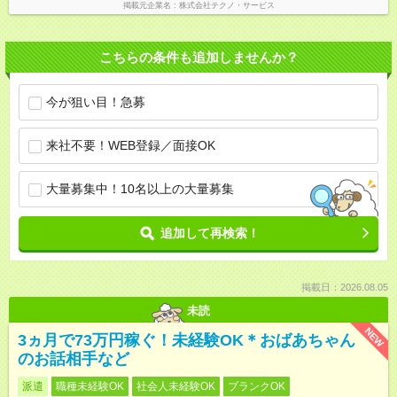
掲載元企業名
株式会社テクノ・サービス
こちらの条件も追加しませんか？
今が狙い目！急募
来社不要！WEB登録／面接OK
大量募集中！10名以上の大量募集
追加して再検索！
掲載日：2026.08.05
未読
NEW
3ヵ月で73万円稼ぐ！未経験OK＊おばあちゃん
のお話相手など
派遣
職種未経験OK
社会人未経験OK
ブランクOK