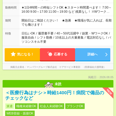
★1日4時間～の時短シフトOK ★スタート時間選べます！ 7:00～
勤務時間
16:00 9:00～17:00 11:00～19:00 など 残業なし！ ※Wワークの
場合、他のお仕事と合わせ週40時間超の就業はご案内できませ
ん ※法令に基づき、週20時間以上勤務は社会保険への加入対象
開始日はご相談ください！ ★急募 ★職場が気に入れば、長期
期間
となります ※労働者派遣法（日雇い派遣の原則禁止）により、
でも働けます！
短時間・短期間の就業はご案内が難しい場合があります
日払いOK
/
履歴書不要
/
40～50代活躍中
/
副業・WワークOK
/
特徴
服装自由
/
シフト勤務
/
10名以上の大量募集
/
電話対応なし
/
パ
ソコンスキル不要
気になる！
応募する
詳細へ
掲載元企業名
マンパワーグループ株式会社 ケアサービス事業部 （医療福祉介護関連）
掲載日：2026.08.05
未読
NEW
＜医療行為はナシ＞時給1400円！病院で備品の
チェックなど
派遣
職種未経験OK
社会人未経験OK
ブランクOK
WEB登録・面接OK