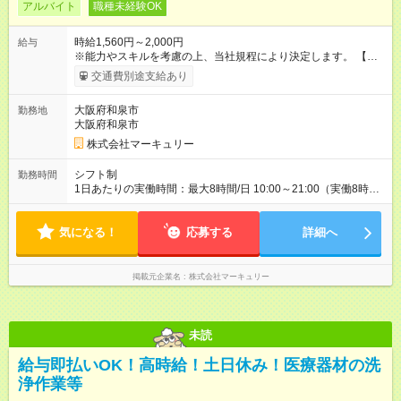
アルバイト
職種未経験OK
時給1,560円～2,000円
給与
※能力やスキルを考慮の上、当社規程により決定します。 【試
用期間】試用期間あり 試用期間の長さ：3ヶ月 雇用形態、給与
交通費別途支給あり
は本採用時と同じです。
大阪府和泉市
勤務地
大阪府和泉市
株式会社マーキュリー
シフト制
勤務時間
1日あたりの実働時間：最大8時間/日 10:00～21:00（実働8時間
／休憩1時間） ※週5日勤務となります。 ※時間帯は勤務地によ
り異なります。 ◆残業ほぼなし！ ◆プライベートとの両立も叶
気になる！
えられます！ 平均残業時間は月7.9時間と、 業界全体を通じても
応募する
詳細へ
残業時間が少ないため 定時で退勤できることも多く、 プライベ
ートの予定も調整しやすいです◎
掲載元企業名
株式会社マーキュリー
未読
給与即払いOK！高時給！土日休み！医療器材の洗
浄作業等