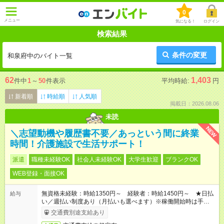
0
メニュー
気になる！
ログイン
検索結果
条件の変更
和泉府中のバイト一覧
62
1,403
件中
1
～
50
件表示
平均時給:
円
新着順
時給順
人気順
掲載日：2026.08.06
未読
NEW
＼志望動機や履歴書不要／あっという間に終業
時間！介護施設で生活サポート！
派遣
職種未経験OK
社会人未経験OK
大学生歓迎
ブランクOK
WEB登録・面接OK
無資格未経験：時給1350円～ 経験者：時給1450円～ ★日払
給与
い／週払い制度あり（月払いも選べます）※稼働開始時は手続き
完了次第のお支払いとなります。
交通費別途支給あり