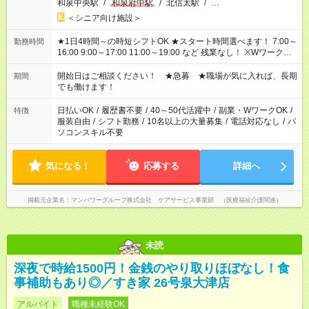
和泉中央駅
/
和泉府中駅
/
北信太駅
/
…
＜シニア向け施設＞
★1日4時間～の時短シフトOK ★スタート時間選べます！ 7:00～
勤務時間
16:00 9:00～17:00 11:00～19:00 など 残業なし！ ※Wワークの
場合、他のお仕事と合わせ週40時間超の就業はご案内できませ
ん ※法令に基づき、週20時間以上勤務は社会保険への加入対象
開始日はご相談ください！ ★急募 ★職場が気に入れば、長期
期間
となります ※労働者派遣法（日雇い派遣の原則禁止）により、
でも働けます！
短時間・短期間の就業はご案内が難しい場合があります
日払いOK
/
履歴書不要
/
40～50代活躍中
/
副業・WワークOK
/
特徴
服装自由
/
シフト勤務
/
10名以上の大量募集
/
電話対応なし
/
パ
ソコンスキル不要
気になる！
応募する
詳細へ
掲載元企業名
マンパワーグループ株式会社 ケアサービス事業部 （医療福祉介護関連）
未読
深夜で時給1500円！金銭のやり取りほぼなし！食
事補助もあり◎／すき家 26号泉大津店
アルバイト
職種未経験OK