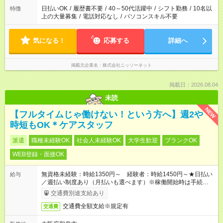
日払いOK
/
履歴書不要
/
40～50代活躍中
/
シフト勤務
/
10名以
特徴
上の大量募集
/
電話対応なし
/
パソコンスキル不要
気になる！
応募する
詳細へ
掲載元企業名
株式会社ニッソーネット
掲載日：2026.08.04
未読
NEW
【フルタイムじゃ働けない！という方へ】週2や
時短もOK＊ケアスタッフ
派遣
職種未経験OK
社会人未経験OK
大学生歓迎
ブランクOK
WEB登録・面接OK
無資格未経験：時給1350円～ 経験者：時給1450円～★日払い
給与
／週払い制度あり（月払いも選べます）※稼働開始時は手続き完
了次第のお支払いとなります。
交通費別途支給あり
交通費全額支給※規定有
交通費