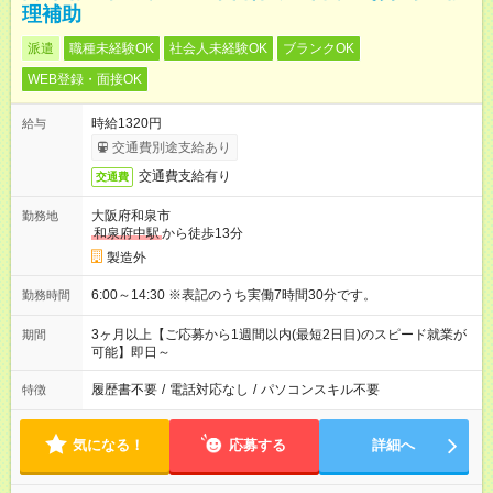
理補助
派遣
職種未経験OK
社会人未経験OK
ブランクOK
WEB登録・面接OK
時給1320円
給与
交通費別途支給あり
交通費支給有り
交通費
大阪府和泉市
勤務地
和泉府中駅
から徒歩13分
製造外
6:00～14:30 ※表記のうち実働7時間30分です。
勤務時間
3ヶ月以上【ご応募から1週間以内(最短2日目)のスピード就業が
期間
可能】即日～
履歴書不要
/
電話対応なし
/
パソコンスキル不要
特徴
気になる！
応募する
詳細へ