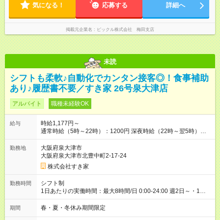
気になる！
応募する
詳細へ
掲載元企業名
ピックル株式会社 梅田支店
未読
シフトも柔軟♪自動化でカンタン接客◎！食事補助
あり♪履歴書不要／すき家 26号泉大津店
アルバイト
職種未経験OK
時給1,177円～
給与
通常時給（5時～22時）：1200円 深夜時給（22時～翌5時）：
1500円 高校生時給：1177円 【特別手当】早朝手当（5：00-9：
00）時給+150円 【試用期間】試用期間あり 試用期間の長さ：1
大阪府泉大津市
勤務地
ヶ月 雇用形態、給与は本採用時と同じです。 試用期間の実態は
大阪府泉大津市北豊中町2-17-24
30日（※条件変更なし）ですが、切り上げで一ヶ月とさせてい
株式会社すき家
ただきます。 研修制度あり：15時間(研修中も同時給）
シフト制
勤務時間
1日あたりの実働時間：最大8時間/日 0:00-24:00 週2日～・1日
2h～OK ＜シフト例＞ 〇朝帯 5:00-9:00 〇昼帯 9:00-14:00 〇午
後帯 14:00-18:00 〇夜帯 18:00-22:00 〇深夜帯 22:00-翌5:00 基
春・夏・冬休み期間限定
期間
本は固定シフトですが家庭の都合などイレギュラーには対応し