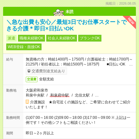
掲載日：2026.08.05
未読
NEW
＼急な出費も安心／最短3日でお仕事スタートで
きる介護＊即日×日払いOK
派遣
職種未経験OK
社会人未経験OK
ブランクOK
WEB登録・面接OK
無資格の方：時給1400円～1750円 / 介護福祉士：時給1700円～
給与
2125円 / 初任者以上：時給1500円～1875円 ■日払いOK ■
日収例：1万1200円（時給1400円×8h）
交通費別途支給あり
全額支給
交通費
大阪府和泉市
勤務地
和泉中央駅
/
和泉府中駅
/
北信太駅
/
…
介護施設 ★自宅近くの施設など、ご希望に合わせてご紹介
いたします！
(1)07:00～16:00 (2)09:00～18:00 (3)17:00～09:00 ※ 上記は一
勤務時間
例です！その他シフトもご相談ください！
即日～2ヶ月以上
期間