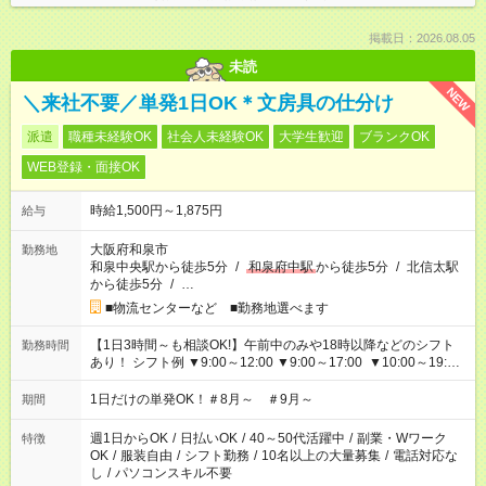
掲載日：2026.08.05
未読
NEW
＼来社不要／単発1日OK＊文房具の仕分け
派遣
職種未経験OK
社会人未経験OK
大学生歓迎
ブランクOK
WEB登録・面接OK
時給1,500円～1,875円
給与
大阪府和泉市
勤務地
和泉中央駅から徒歩5分
/
和泉府中駅
から徒歩5分
/
北信太駅
から徒歩5分
/
…
■物流センターなど ■勤務地選べます
【1日3時間～も相談OK!】午前中のみや18時以降などのシフト
勤務時間
あり！ シフト例 ▼9:00～12:00 ▼9:00～17:00 ▼10:00～19:00
▼18:00～21:00
1日だけの単発OK！＃8月～ ＃9月～
期間
週1日からOK
/
日払いOK
/
40～50代活躍中
/
副業・Wワーク
特徴
OK
/
服装自由
/
シフト勤務
/
10名以上の大量募集
/
電話対応な
し
/
パソコンスキル不要