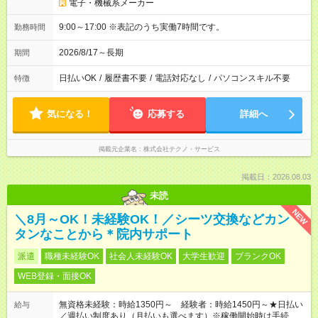
電子・機械系メーカー
9:00～17:00 ※表記のうち実働7時間です。
勤務時間
2026/8/17～長期
期間
日払いOK
/
履歴書不要
/
電話対応なし
/
パソコンスキル不要
特徴
気になる！
応募する
詳細へ
掲載元企業名
株式会社テクノ・サービス
掲載日：2026.08.03
未読
NEW
＼8月～OK！未経験OK！／シーツ交換などカン
タンなことから＊院内サポート
派遣
職種未経験OK
社会人未経験OK
大学生歓迎
ブランクOK
WEB登録・面接OK
無資格未経験：時給1350円～ 経験者：時給1450円～★日払い
給与
／週払い制度あり（月払いも選べます）※稼働開始時は手続き完