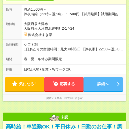
時給1,500円～
給与
深夜時給（22時～翌5時）：1500円 【試用期間】試用期間あり
試用期間の長さ：1ヶ月 雇用形態、給与は本採用時と同じです。
試用期間の実態は30日（※条件変更なし）ですが、切り上げで
大阪府泉大津市
勤務地
一ヶ月とさせていただきます。 研修制度あり：15時間(研修中も
大阪府泉大津市北豊中町2-17-24
同時給）
株式会社すき家
シフト制
勤務時間
1日あたりの実働時間：最大7時間/日 【深夜帯】22:00～翌5:00
週2日～・1日2h～OK◎ ※22:00から翌5:00までは18歳以上の方
のみ勤務可能です（18歳未満の深夜業務禁止のため） ★深夜で
春・夏・冬休み期間限定
期間
も安心して働けます★ すき家では、ワンオペを禁止していま
す。 必ず、2名以上での勤務を行いますので、安心して働けま
日払いOK / 副業・WワークOK
特徴
す。
気になる！
応募する
詳細へ
掲載元企業名
株式会社すき家
未読
高時給！車通勤OK！平日休み！日勤のお仕事！調