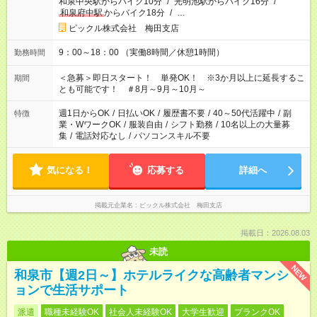
和泉中央駅からバイク10分
/
光明池駅からバイク16分
/
和泉府中駅
からバイク18分
/
…
ピックル株式会社 梅田支店
9：00～18：00 （実働8時間／休憩1時間）
勤務時間
＜急募＞即日スタート！ 単発OK！ ※3か月以上に延長するこ
期間
とも可能です！ ＃8月～9月～10月～
週1日からOK
/
日払いOK
/
履歴書不要
/
40～50代活躍中
/
副
特徴
業・WワークOK
/
服装自由
/
シフト勤務
/
10名以上の大量募
集
/
電話対応なし
/
パソコンスキル不要
気になる！
応募する
詳細へ
掲載元企業名
ピックル株式会社 梅田支店
掲載日：2026.08.03
未読
NEW
和泉市【週2日～】ホテルライクな高齢者マンシ
ョンで生活サポート
派遣
職種未経験OK
社会人未経験OK
大学生歓迎
ブランクOK