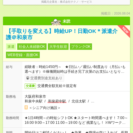
掲載元企業名
株式会社テクノ・サービス
掲載日：2026.08.04
未読
NEW
【手取りを変える】時給UP！日勤OK＊派遣介
護＠和泉市
派遣
社会人未経験OK
大学生歓迎
ブランクOK
WEB登録・面接OK
経験者：時給1450円～ ★日払い／週払い制度あり（月払いも
給与
選べます）※稼働開始時は手続き完了次第のお支払いとなりま
す。
交通費別途支給あり
交通費全額支給※規定有
交通費
大阪府和泉市
勤務地
和泉中央駅
/
和泉府中駅
/
北信太駅
/
…
＜シニア向け施設＞
★1日4時間～の時短シフトOK ★スタート時間選べます！ 7:00～
勤務時間
16:00 9:00～17:00 11:00～19:00 など 残業なし！ ※Wワークの
場合、他のお仕事と合わせ週40時間超の就業はご案内できませ
ん ※法令に基づき、週20時間以上勤務は社会保険への加入対象
開始日はご相談ください！ ★急募 ★職場が気に入れば、長期
期間