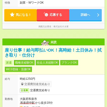
ます♪
副業・WワークOK
特徴
気になる！
応募する
詳細へ
掲載元企業名
株式会社すき家
未読
座り仕事！給与即払いOK！高時給！土日休み！拭
き取り・仕分け
派遣
職種未経験OK
社会人未経験OK
ブランクOK
WEB登録・面接OK
時給1250円
給与
交通費別途支給あり
交通費支給有り
交通費
大阪府和泉市
勤務地
和泉府中駅
から徒歩18分