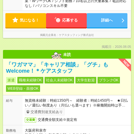
業・WワークOK
/
シフト勤務
/
10名以上の大量募集
/
電話対応
なし
/
パソコンスキル不要
気になる！
応募する
詳細へ
掲載元企業名
ケアスタッフィング株式会社
掲載日：2026.08.05
未読
NEW
「ワガママ」「キャリア相談」「グチ」も
Welcome！＊ケアスタッフ
派遣
職種未経験OK
社会人未経験OK
大学生歓迎
ブランクOK
WEB登録・面接OK
無資格未経験：時給1350円～ 経験者：時給1450円～ ★日払
給与
い／週払い制度あり（月払いも選べます）※稼働開始時は手続き
完了次第のお支払いとなります。
交通費別途支給あり
交通費全額支給※規定有
交通費
大阪府和泉市
勤務地