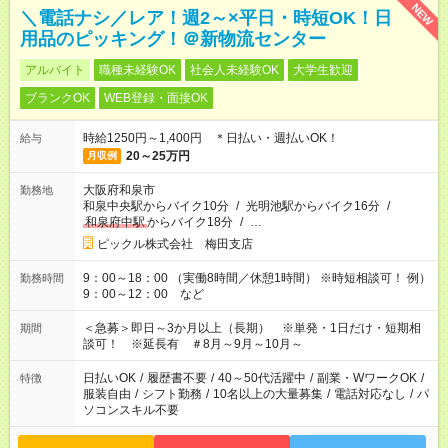
NEW
＼電話ナシ／レア！週2～×平日・時短OK！日
用品のピッキング！＠新物流センター
アルバイト
職種未経験OK
社会人未経験OK
大学生歓迎
ブランクOK
WEB登録・面接OK
時給1250円～1,400円 ＊日払い・週払いOK！
給与
20～25万円
月収例
大阪府和泉市
勤務地
和泉中央駅からバイク10分
/
光明池駅からバイク16分
/
和泉府中駅
からバイク18分
/
…
ピックル株式会社 梅田支店
9：00～18：00 （実働8時間／休憩1時間） ※時短相談可！ 例）
勤務時間
9：00～12：00 など
＜急募＞即日～3か月以上（長期） ※単発・1日だけ・短期相
期間
談可！ ※延長有 ＃8月～9月～10月～
日払いOK
/
履歴書不要
/
40～50代活躍中
/
副業・WワークOK
/
特徴
服装自由
/
シフト勤務
/
10名以上の大量募集
/
電話対応なし
/
パ
ソコンスキル不要