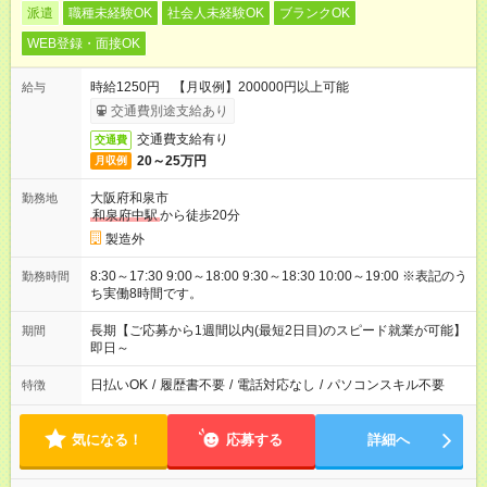
派遣
職種未経験OK
社会人未経験OK
ブランクOK
WEB登録・面接OK
時給1250円 【月収例】200000円以上可能
給与
交通費別途支給あり
交通費支給有り
交通費
20～25万円
月収例
大阪府和泉市
勤務地
和泉府中駅
から徒歩20分
製造外
8:30～17:30 9:00～18:00 9:30～18:30 10:00～19:00 ※表記のう
勤務時間
ち実働8時間です。
長期【ご応募から1週間以内(最短2日目)のスピード就業が可能】
期間
即日～
日払いOK
/
履歴書不要
/
電話対応なし
/
パソコンスキル不要
特徴
気になる！
応募する
詳細へ