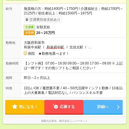
無資格の方：時給1400円～1750円 / 介護福祉士：時給1700円～
給与
2125円 / 初任者以上：時給1500円～1875円
交通費別途支給あり
全額支給
交通費
20～25万円
月収例
大阪府和泉市
勤務地
和泉中央駅
/
和泉府中駅
/
北信太駅
/
…
病院 ★勤務地選べます！
【シフト例】 07:00～16:00 09:00～18:00 17:00～09:00 ※ 上記
勤務時間
は一例です！その他シフトもご相談ください！
即日～2ヶ月以上
期間
日払いOK
/
履歴書不要
/
40～50代活躍中
/
シフト勤務
/
10名以
特徴
上の大量募集
/
電話対応なし
/
パソコンスキル不要
気になる！
応募する
詳細へ
掲載元企業名
株式会社ニッソーネット