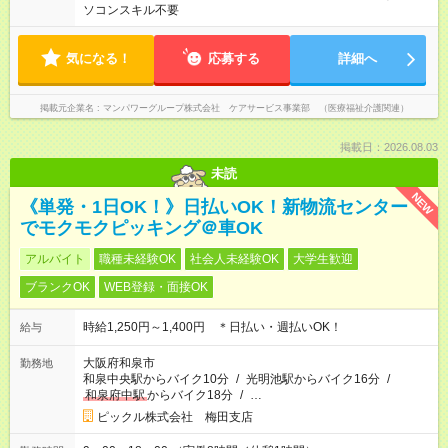
ソコンスキル不要
気になる！
応募する
詳細へ
掲載元企業名
マンパワーグループ株式会社 ケアサービス事業部 （医療福祉介護関連）
掲載日：2026.08.03
未読
NEW
《単発・1日OK！》日払いOK！新物流センター
でモクモクピッキング＠車OK
アルバイト
職種未経験OK
社会人未経験OK
大学生歓迎
ブランクOK
WEB登録・面接OK
時給1,250円～1,400円 ＊日払い・週払いOK！
給与
大阪府和泉市
勤務地
和泉中央駅からバイク10分
/
光明池駅からバイク16分
/
和泉府中駅
からバイク18分
/
…
ピックル株式会社 梅田支店