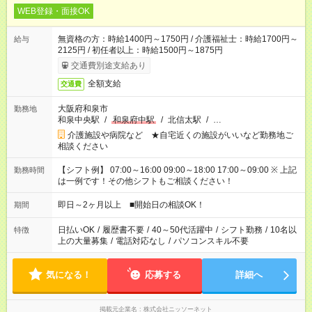
WEB登録・面接OK
無資格の方：時給1400円～1750円 / 介護福祉士：時給1700円～
給与
2125円 / 初任者以上：時給1500円～1875円
交通費別途支給あり
全額支給
交通費
大阪府和泉市
勤務地
和泉中央駅
/
和泉府中駅
/
北信太駅
/
…
介護施設や病院など ★自宅近くの施設がいいなど勤務地ご
相談ください
【シフト例】 07:00～16:00 09:00～18:00 17:00～09:00 ※ 上記
勤務時間
は一例です！その他シフトもご相談ください！
即日～2ヶ月以上 ■開始日の相談OK！
期間
日払いOK
/
履歴書不要
/
40～50代活躍中
/
シフト勤務
/
10名以
特徴
上の大量募集
/
電話対応なし
/
パソコンスキル不要
気になる！
応募する
詳細へ
掲載元企業名
株式会社ニッソーネット