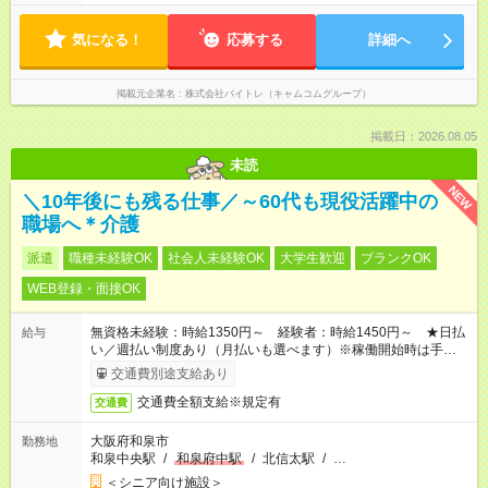
気になる！
応募する
詳細へ
掲載元企業名
株式会社バイトレ（キャムコムグループ）
掲載日：2026.08.05
未読
NEW
＼10年後にも残る仕事／～60代も現役活躍中の
職場へ＊介護
派遣
職種未経験OK
社会人未経験OK
大学生歓迎
ブランクOK
WEB登録・面接OK
無資格未経験：時給1350円～ 経験者：時給1450円～ ★日払
給与
い／週払い制度あり（月払いも選べます）※稼働開始時は手続き
完了次第のお支払いとなります。
交通費別途支給あり
交通費全額支給※規定有
交通費
大阪府和泉市
勤務地
和泉中央駅
/
和泉府中駅
/
北信太駅
/
…
＜シニア向け施設＞