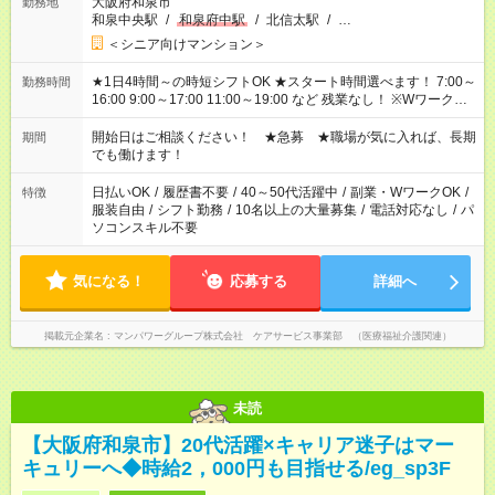
大阪府和泉市
勤務地
和泉中央駅
/
和泉府中駅
/
北信太駅
/
…
＜シニア向けマンション＞
★1日4時間～の時短シフトOK ★スタート時間選べます！ 7:00～
勤務時間
16:00 9:00～17:00 11:00～19:00 など 残業なし！ ※Wワークの
場合、他のお仕事と合わせ週40時間超の就業はご案内できませ
ん ※法令に基づき、週20時間以上勤務は社会保険への加入対象
開始日はご相談ください！ ★急募 ★職場が気に入れば、長期
期間
となります ※労働者派遣法（日雇い派遣の原則禁止）により、
でも働けます！
短時間・短期間の就業はご案内が難しい場合があります
日払いOK
/
履歴書不要
/
40～50代活躍中
/
副業・WワークOK
/
特徴
服装自由
/
シフト勤務
/
10名以上の大量募集
/
電話対応なし
/
パ
ソコンスキル不要
気になる！
応募する
詳細へ
掲載元企業名
マンパワーグループ株式会社 ケアサービス事業部 （医療福祉介護関連）
未読
【大阪府和泉市】20代活躍×キャリア迷子はマー
キュリーへ◆時給2，000円も目指せる/eg_sp3F