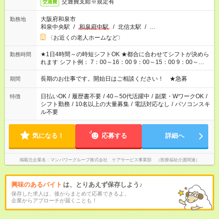
交通費支給※規定有
交通費
大阪府和泉市
勤務地
和泉中央駅
/
和泉府中駅
/
北信太駅
/
…
〈お近くの老人ホームなど〉
★1日4時間～の時短シフトOK ★都合に合わせてシフトが決めら
勤務時間
れます シフト例： 7：00～16：00 9：00～15：00 9：00～
18：00 11：00～20：00 など ※Wワークの場合、他のお仕事と
合わせ週40時間超の就業はご案内できません ※法令に基づき、
長期のお仕事です。開始日はご相談ください！ ★急募
期間
週20時間以上勤務は社会保険への加入対象となります ※労働者
派遣法（日雇い派遣の原則禁止）により、短時間・短期間の就
日払いOK
/
履歴書不要
/
40～50代活躍中
/
副業・WワークOK
/
特徴
業はご案内が難しい場合があります
シフト勤務
/
10名以上の大量募集
/
電話対応なし
/
パソコンスキ
ル不要
気になる！
応募する
詳細へ
掲載元企業名
マンパワーグループ株式会社 ケアサービス事業部 （医療福祉介護関連）
興味のあるバイト
は、とりあえず保存しよう♪
保存した求人は、後からまとめて応募できるよ。
企業からアプローチが届くことも！