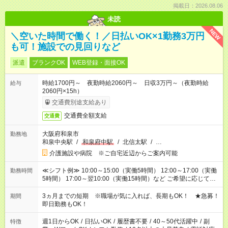
掲載日：2026.08.06
未読
NEW
＼空いた時間で働く！／日払いOK×1勤務3万円
も可！施設での見回りなど
派遣
ブランクOK
WEB登録・面接OK
時給1700円～ 夜勤時給2060円～ 日収3万円～（夜勤時給
給与
2060円×15h）
交通費別途支給あり
交通費全額支給
交通費
大阪府和泉市
勤務地
和泉中央駅
/
和泉府中駅
/
北信太駅
/
…
介護施設や病院 ※ご自宅近辺からご案内可能
≪シフト例≫ 10:00～15:00（実働5時間） 12:00～17:00（実働
勤務時間
5時間） 17:00～翌10:00（実働15時間）など ご希望に応じて、
働く時間は調整できます！ お気軽に担当へ相談ください！
3ヵ月までの短期 ※職場が気に入れば、長期もOK！ ★急募！
期間
即日勤務もOK！
週1日からOK
/
日払いOK
/
履歴書不要
/
40～50代活躍中
/
副
特徴