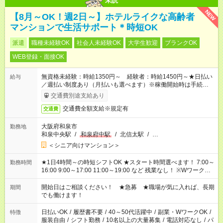
未読
NEW
【8月～OK！週2日～】ホテルライクな高齢者
マンションで生活サポート＊時短OK
派遣
職種未経験OK
社会人未経験OK
大学生歓迎
ブランクOK
WEB登録・面接OK
無資格未経験：時給1350円～ 経験者：時給1450円～★日払い
給与
／週払い制度あり（月払いも選べます）※稼働開始時は手続き完
了次第のお支払いとなります。
交通費別途支給あり
交通費全額支給※規定有
交通費
大阪府和泉市
勤務地
和泉中央駅
/
和泉府中駅
/
北信太駅
/
…
＜シニア向けマンション＞
★1日4時間～の時短シフトOK ★スタート時間選べます！ 7:00～
勤務時間
16:00 9:00～17:00 11:00～19:00 など 残業なし！ ※Wワークの
場合、他のお仕事と合わせ週40時間超の就業はご案内できませ
ん ※法令に基づき、週20時間以上勤務は社会保険への加入対象
開始日はご相談ください！ ★急募 ★職場が気に入れば、長期
期間
となります ※労働者派遣法（日雇い派遣の原則禁止）により、
でも働けます！
短時間・短期間の就業はご案内が難しい場合があります
日払いOK
/
履歴書不要
/
40～50代活躍中
/
副業・WワークOK
/
特徴
服装自由
/
シフト勤務
/
10名以上の大量募集
/
電話対応なし
/
パ