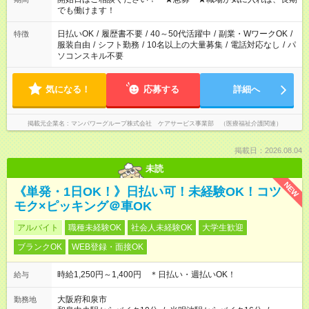
となります ※労働者派遣法（日雇い派遣の原則禁止）により、
でも働けます！
短時間・短期間の就業はご案内が難しい場合があります
日払いOK
/
履歴書不要
/
40～50代活躍中
/
副業・WワークOK
/
特徴
服装自由
/
シフト勤務
/
10名以上の大量募集
/
電話対応なし
/
パ
ソコンスキル不要
気になる！
応募する
詳細へ
掲載元企業名
マンパワーグループ株式会社 ケアサービス事業部 （医療福祉介護関連）
掲載日：2026.08.04
未読
NEW
《単発・1日OK！》日払い可！未経験OK！コツ
モク×ピッキング＠車OK
アルバイト
職種未経験OK
社会人未経験OK
大学生歓迎
ブランクOK
WEB登録・面接OK
時給1,250円～1,400円 ＊日払い・週払いOK！
給与
大阪府和泉市
勤務地