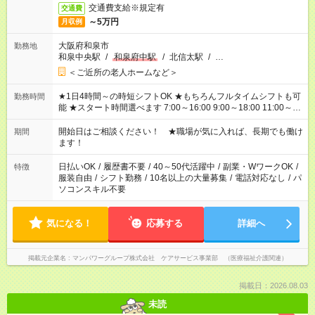
交通費支給※規定有
交通費
～5万円
月収例
大阪府和泉市
勤務地
和泉中央駅
/
和泉府中駅
/
北信太駅
/
…
＜ご近所の老人ホームなど＞
★1日4時間～の時短シフトOK ★もちろんフルタイムシフトも可
勤務時間
能 ★スタート時間選べます 7:00～16:00 9:00～18:00 11:00～
20:00 など 残業なし！ ※Wワークの場合、他のお仕事と合わせ
週40時間超の就業はご案内できません ※法令に基づき、週20時
開始日はご相談ください！ ★職場が気に入れば、長期でも働け
期間
間以上勤務は社会保険への加入対象となります ※労働者派遣法
ます！
（日雇い派遣の原則禁止）により、短時間・短期間の就業はご
案内が難しい場合があります
日払いOK
/
履歴書不要
/
40～50代活躍中
/
副業・WワークOK
/
特徴
服装自由
/
シフト勤務
/
10名以上の大量募集
/
電話対応なし
/
パ
ソコンスキル不要
気になる！
応募する
詳細へ
掲載元企業名
マンパワーグループ株式会社 ケアサービス事業部 （医療福祉介護関連）
掲載日：2026.08.03
未読