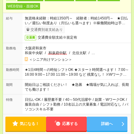
WEB登録・面接OK
無資格未経験：時給1350円～ 経験者：時給1450円～ ★日払
給与
い／週払い制度あり（月払いも選べます）※稼働開始時は手続き
完了次第のお支払いとなります。
交通費別途支給あり
交通費全額支給※規定有
交通費
大阪府和泉市
勤務地
和泉中央駅
/
和泉府中駅
/
北信太駅
/
…
＜シニア向けマンション＞
★1日4時間～の時短シフトOK ★スタート時間選べます！ 7:00～
勤務時間
16:00 9:00～17:00 11:00～19:00 など 残業なし！ ※Wワークの
場合、他のお仕事と合わせ週40時間超の就業はご案内できませ
ん ※法令に基づき、週20時間以上勤務は社会保険への加入対象
開始日はご相談ください！ ★急募 ★職場が気に入れば、長期
期間
となります ※労働者派遣法（日雇い派遣の原則禁止）により、
でも働けます！
短時間・短期間の就業はご案内が難しい場合があります
日払いOK
/
履歴書不要
/
40～50代活躍中
/
副業・WワークOK
/
特徴
服装自由
/
シフト勤務
/
10名以上の大量募集
/
電話対応なし
/
パ
ソコンスキル不要
気になる！
応募する
詳細へ