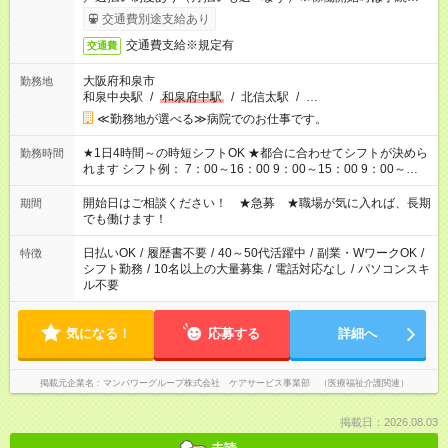
了次第のお支払いとなります。
交通費別途支給あり
交通費支給※規定有
交通費
大阪府和泉市
勤務地
和泉中央駅
/
和泉府中駅
/
北信太駅
/
…
≪勤務地が選べる≫病院でのお仕事です。
★1日4時間～の時短シフトOK ★都合に合わせてシフトが決めら
勤務時間
れます シフト例： 7：00～16：00 9：00～15：00 9：00～
18：00 11：00～20：00 など ※Wワークの場合、他のお仕事と
合わせ週40時間超の就業はご案内できません ※法令に基づき、
開始日はご相談ください！ ★急募 ★職場が気に入れば、長期
期間
週20時間以上勤務は社会保険への加入対象となります ※労働者
でも働けます！
派遣法（日雇い派遣の原則禁止）により、短時間・短期間の就
業はご案内が難しい場合があります
日払いOK
/
履歴書不要
/
40～50代活躍中
/
副業・WワークOK
/
特徴
シフト勤務
/
10名以上の大量募集
/
電話対応なし
/
パソコンスキ
ル不要
気になる！
応募する
詳細へ
掲載元企業名
マンパワーグループ株式会社 ケアサービス事業部 （医療福祉介護関連）
掲載日：2026.08.03