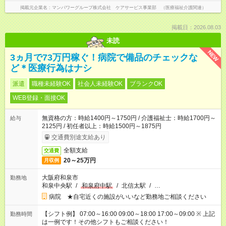
掲載元企業名
マンパワーグループ株式会社 ケアサービス事業部 （医療福祉介護関連）
掲載日：2026.08.03
未読
NEW
3ヵ月で73万円稼ぐ！病院で備品のチェックな
ど＊医療行為はナシ
派遣
職種未経験OK
社会人未経験OK
ブランクOK
WEB登録・面接OK
無資格の方：時給1400円～1750円 / 介護福祉士：時給1700円～
給与
2125円 / 初任者以上：時給1500円～1875円
交通費別途支給あり
全額支給
交通費
20～25万円
月収例
大阪府和泉市
勤務地
和泉中央駅
/
和泉府中駅
/
北信太駅
/
…
病院 ★自宅近くの施設がいいなど勤務地ご相談ください
【シフト例】 07:00～16:00 09:00～18:00 17:00～09:00 ※ 上記
勤務時間
は一例です！その他シフトもご相談ください！