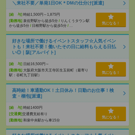
＼来社不要／単発1日OK＊DMの仕分け[派遣]
[給 与]
時給1,500円～1,875円
[勤務地]
泉佐野駅から徒歩5分
/
りんくうタウン駅
気になる！
から徒歩5分
/
日根野駅から徒歩5分
/
…
好きな場所で働けるイベントスタッフ☆人気イベン
トも！来社不要！働いたその日に給料もらえる日払
い◎｜阪[アルバイト]
[給 与]
日給16,500円～
[勤務地]
大阪府大阪市天王寺区生玉前町（最寄り
気になる！
駅：谷町九丁目駅）
高時給！車通勤OK！土日休み！日勤のお仕事！検
査・梱包[派遣]
[給 与]
時給1400円
[交通費]
交通費支給有り
気になる！
[勤務地]
和泉中央駅から車15分