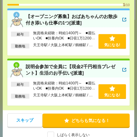
〒101-0034 東京都千代田区神田東紺屋町２８－１ VORT神田2 7F
1
/10
TEL：0120-936-286
担当：担当者
【オープニング募集】おばあちゃんのお散歩
付き添いも仕事の1つ[派遣]
無資格未経験：時給1400円～ ■週払
給与
いOK ■扶養内OK ■日収1万1200円
以上
応募ページへ
天王寺駅 / 大阪上本町駅 / 鶴橋駅 / …
気になる!
勤務地
気になる！
電話応募
説明会参加で全員に【現金2千円相当プレゼ
ント】生活のお手伝い[派遣]
無資格未経験：時給1400円～ ■週払
給与
メール
LINE
で送る
で送る
いOK ■扶養内OK ■日収1万1200円
以上
天王寺駅 / 大阪上本町駅 / 鶴橋駅 / …
気になる!
勤務地
シェア
ツイート
ブックマーク
スキップ
どちらも気になる！
あなたの閲覧履歴からの
しばらく表示しない
おすすめ