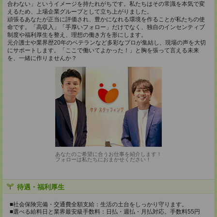
合わない」というイメージを持たれがちです。私たちはその常識を本気で変
えるため、上場企業グループとして立ち上がりました。
頑張るあなたが正当に評価され、豊かになれる環境を作ることが私たちの使
命です。「高収入」「手厚いフォロー」だけでなく、独自のインセンティブ
制度や福利厚生を整え、理想の働き方を形にします。
元介護士や業界歴20年のベテランなど多彩なプロが集結し、現場の声を大切
にサポートします。「ここで働いてよかった！」と胸を張って言える未来
を、一緒に作りませんか？
あなたのご希望に合うお仕事を紹介します！
フォローは私たちにおまかせください！
待遇・福利厚生
■社会保険完備・交通費全額支給：生活の土台をしっかり守ります。
■選べる給料日と業界最安級手数料：日払・週払・月払対応。手数料55円