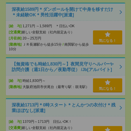
深夜給1589円＊ダンボールを開けて中身を移すだけ
＊未経験OK＊男性活躍中[派遣]
[給 与]
1,271円 ～1,589円 ＊日払いOK
[交通費]
嬉しい全額支給（社内規定あり）
[月収例]
20～25万円
気になる！
[勤務地]
ＪＲ長瀬駅から徒歩15分
/
南巽駅から徒歩
10分
【無資格でも時給1,830円～】夜間見守りヘルパー✨
訪問介護（週1日から／夜勤専従） /Jb[アルバイト]
[給 与]
時給1,830円～
[勤務地]
大阪府池田市伏尾台（最寄り駅：鼓滝駅）
気になる！
深夜給1713円＊0時スタート＊とんかつの衣付け＊残
業ほぼなし[派遣]
[給 与]
1370円～1713円 日払いOK！
[交通費]
嬉しい全額支給（社内規定あり）