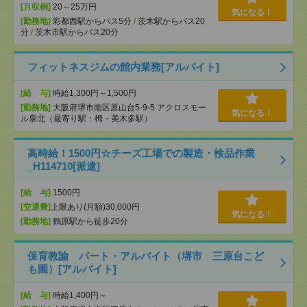
[月収例]
20～25万円
気になる！
[勤務地]
彩都西駅からバス5分
/
茨木駅からバス20
分
/
茨木市駅からバス20分
フィットネスジムの館内業務[アルバイト]
[給 与]
時給1,300円～1,500円
[勤務地]
大阪府堺市南区原山台5-9-5 アクロスモー
気になる！
ル泉北（最寄り駅：栂・美木多駅）
高時給！1500円☆チーズ工場での製造・検品作業
_H114710[派遣]
[給 与]
1500円
[交通費]
上限あり(月額)30,000円
気になる！
[勤務地]
鶴原駅から徒歩20分
保育教諭 パート・アルバイト（堺市 三原台こど
も園）[アルバイト]
[給 与]
時給1,400円～