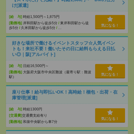
け[派遣]
[給 与]
時給1,500円～1,875円
[勤務地]
岸和田駅から徒歩5分
/
東岸和田駅から徒
気になる！
歩5分
/
久米田駅から徒歩5分
/
…
好きな場所で働けるイベントスタッフ☆人気イベン
トも！来社不要！働いたその日に給料もらえる日払
い◎｜阪[アルバイト]
[給 与]
日給16,500円～
[勤務地]
大阪府大阪市中央区難波（最寄り駅：難波
気になる！
駅）
座り仕事！給与即払いOK！高時給！梱包・出荷・在
庫管理[派遣]
[給 与]
時給1300円
[交通費]
交通費支給有り
気になる！
[勤務地]
和泉中央駅から車7分