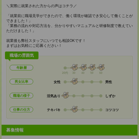
＼実際に就業された方からの声はコチラ／
「就業前に職場見学ができたので、働く環境が確認でき安心して働くことが
できました！」
「業務の流れや対応方法を、分かりやすいマニュアルと研修制度で教えてい
ただけました！」
就業後も弊社スタッフにいつでも相談OKです！
まずはお気軽にご応募ください！
職場の雰囲気
年齢層
20代
30
40
50
60
男女比率
女性
男性
職場の様子
活気あり
しずか
仕事の仕方
テキパキ
コツコツ
募集情報