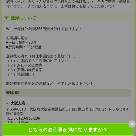
施設へ伺い、みなさんが笑顔で気持ちよく働けるよう、全力で交渉・調整を
行います。一人で抱え込まずに、まずは何でも頼ってくださいね！
登録について
Web登録は24時間365日受け付けております！
お電話の場合
■平日：8時～20時
■所要時間：20分程度
登録後の流れ（お仕事開始まで最短5日！）
（１）お電話でのご希望のヒアリング
（２）お仕事のご案内
（３）実際の施設見学
（４）就業開始！
開始時期や希望休の調整など、何でもお伝え下さい！
登録場所
大阪支店
〒550-0013 大阪府大阪市西区新町1丁目3番12号 四ツ橋セントラルビル4
階410号室
TEL：0120-936-286
×
担当：担当者
どちらのお仕事が気になりますか？
東京本社