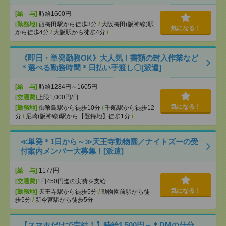
[給 与]
時給1600円
[勤務地]
西梅田駅から徒歩3分
/
大阪梅田(阪神線)駅
気になる！
から徒歩4分
/
大阪駅から徒歩4分
/
…
《即日・単発勤務OK》大人気！書類の封入作業など
＊選べる勤務時間＊日払い手渡し〇[派遣]
[給 与]
時給1284円～1605円
[交通費]
上限1,000円/日
気になる！
[勤務地]
御幣島駅から徒歩10分
/
千船駅から徒歩12
分
/
尼崎(阪神線)駅から【登録地】徒歩1分
/
…
≪単発＊1日から～≫天王寺動物園／ナイトズーの受
付案内メンバー大募集！[派遣]
[給 与]
1177円
[交通費]
1日450円迄の実費を支給
気になる！
[勤務地]
天王寺駅から徒歩5分
/
動物園前駅から徒
歩5分
/
新今宮駅から徒歩5分
【スマホだけで完結！】時給1,500円～＊DMの仕分