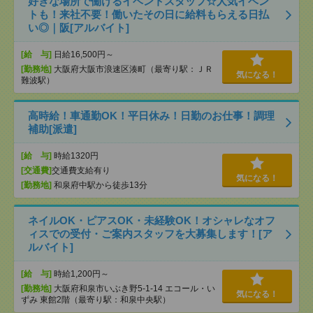
好きな場所で働けるイベントスタッフ☆人気イベン
トも！来社不要！働いたその日に給料もらえる日払
い◎｜阪[アルバイト]
[給 与]
日給16,500円～
[勤務地]
大阪府大阪市浪速区湊町（最寄り駅：ＪＲ
気になる！
難波駅）
高時給！車通勤OK！平日休み！日勤のお仕事！調理
補助[派遣]
[給 与]
時給1320円
[交通費]
交通費支給有り
気になる！
[勤務地]
和泉府中駅から徒歩13分
ネイルOK・ピアスOK・未経験OK！オシャレなオフ
ィスでの受付・ご案内スタッフを大募集します！[ア
ルバイト]
[給 与]
時給1,200円～
[勤務地]
大阪府和泉市いぶき野5-1-14 エコール・い
気になる！
ずみ 東館2階（最寄り駅：和泉中央駅）