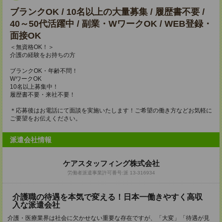
ブランクOK / 10名以上の大量募集 / 履歴書不要 /
40～50代活躍中 / 副業・WワークOK / WEB登録・
面接OK
＜無資格OK！＞
介護の経験をお持ちの方
ブランクOK・年齢不問！
WワークOK
10名以上募集中！
履歴書不要・来社不要！
＊応募後はお電話にて面談を実施いたします！ご希望の働き方などお気軽に
ご要望をお伝えください。
派遣会社情報
ケアスタッフィング株式会社
労働者派遣事業許可番号:派 13-316934
介護職の待遇を本気で変える！日本一働きやすく高収
入な派遣会社
介護・医療業界は社会に欠かせない重要な存在ですが、「大変」「待遇が見