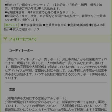
～。
■独自の「ご紹介インセンティブ」：1名紹介で「時給＋30円」相当を加
算。年間約6万円の年収UPも見込めます。
■定期健康診断：年1回実施で心身の健康をサポート。
■全国対応：東京、大阪、名古屋など全国に拠点拡大中。希望エリアで最適
なお仕事をご紹介します。
◆社会保険完備 ◆交通費全額支給 ◆定期健康診断 ◆日払い/週
ポイント！
払い◆友人ご紹介ボーナス
フォローについて
コーディネーター
【専任コーディネーターが一貫サポート】お仕事の紹介から就業後のフォロ
ーまで、現場を知り尽くした一人の担当者が一貫してあなたに寄り添いま
す。職場の雰囲気や人間関係まで熟知しているため、ミスマッチのない的確
なアドバイスが可能。定期的な対話を通じて、お仕事探しの不安から就業中
の小さなお悩みまで、いつでも気軽に相談できる安心のサポート体制を整え
ています。
営業
【現場の声を大切にする営業がフルサポート】
介護の現場は日々状況が変わるからこそ、就業後のサポートを何より重視し
ています。「シフトの相談がしづらい」「人間関係で悩んでいる」など、直
接施設に言いにくいこともすべて私たちが間に入って解決します！定期的に