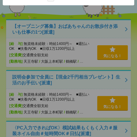
【オープニング募集】おばあちゃんのお散歩付き添
いも仕事の1つ[派遣]
[給 与]
無資格未経験：時給1400円～ ■週払い
OK ■扶養内OK ■日収1万1200円以上
[交通費]
交通費全額支給
気になる！
[勤務地]
天王寺駅
/
大阪上本町駅
/
鶴橋駅
/
…
説明会参加で全員に【現金2千円相当プレゼント】生
活のお手伝い[派遣]
[給 与]
無資格未経験：時給1400円～ ■週払い
OK ■扶養内OK ■日収1万1200円以上
[交通費]
交通費全額支給
気になる！
[勤務地]
天王寺駅
/
大阪上本町駅
/
鶴橋駅
/
…
〈PC入力できればOK〉模試結果もくもく入力＃服
装ネイル自由＃短時間OK＃日払[派遣]