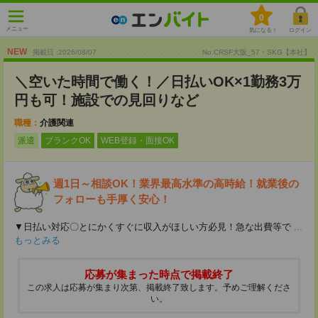
0
メニュー
気になる！
ログイン
NEW
掲載日 :2026
/
08
/
07
No.CRSF大阪_57・SKG【本社】
＼空いた時間で働く！／日払いOK×1勤務3万
円も可！施設での見回りなど
職種：
介護関連
派遣
ブランクOK
WEB登録・面接OK
週1日～相談OK！業界最高水準の高時給！就業後の
フォローも手厚く安心！
▼日払い対応〇とにかくすぐに収入がほしい方必見！急な出費等で
...
もっとみる
応募が集まった時点で掲載終了
この求人は応募が集まり次第、掲載終了致します。予めご理解くださ
い。