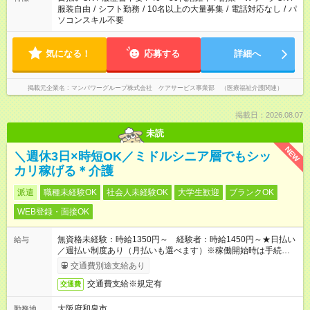
服装自由
/
シフト勤務
/
10名以上の大量募集
/
電話対応なし
/
パ
ソコンスキル不要
気になる！
応募する
詳細へ
掲載元企業名
マンパワーグループ株式会社 ケアサービス事業部 （医療福祉介護関連）
掲載日：2026.08.07
未読
NEW
＼週休3日×時短OK／ミドルシニア層でもシッ
カリ稼げる＊介護
派遣
職種未経験OK
社会人未経験OK
大学生歓迎
ブランクOK
WEB登録・面接OK
無資格未経験：時給1350円～ 経験者：時給1450円～★日払い
給与
／週払い制度あり（月払いも選べます）※稼働開始時は手続き完
了次第のお支払いとなります。
交通費別途支給あり
交通費支給※規定有
交通費
大阪府和泉市
勤務地