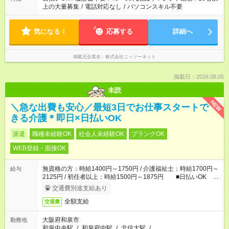
上の大量募集
/
電話対応なし
/
パソコンスキル不要
気になる！
応募する
詳細へ
掲載元企業名
株式会社ニッソーネット
掲載日：2026.08.05
未読
NEW
＼急な出費も安心／最短3日でお仕事スタートで
きる介護＊即日×日払いOK
派遣
職種未経験OK
社会人未経験OK
ブランクOK
WEB登録・面接OK
無資格の方：時給1400円～1750円 / 介護福祉士：時給1700円～
給与
2125円 / 初任者以上：時給1500円～1875円 ■日払いOK ■
日収例：1万1200円（時給1400円×8h）
交通費別途支給あり
全額支給
交通費
大阪府和泉市
勤務地
和泉中央駅
/
和泉府中駅
/
北信太駅
/
…