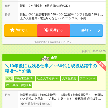
即日～2ヶ月以上 ■開始日の相談OK！
期間
日払いOK
/
履歴書不要
/
40～50代活躍中
/
シフト勤務
/
10名以
特徴
上の大量募集
/
電話対応なし
/
パソコンスキル不要
気になる！
応募する
詳細へ
掲載元企業名
株式会社ニッソーネット
掲載日：2026.08.05
未読
NEW
＼10年後にも残る仕事／～60代も現役活躍中の
職場へ＊介護
派遣
職種未経験OK
社会人未経験OK
大学生歓迎
ブランクOK
WEB登録・面接OK
無資格未経験：時給1350円～ 経験者：時給1450円～ ★日払
給与
い／週払い制度あり（月払いも選べます）※稼働開始時は手続き
完了次第のお支払いとなります。
交通費別途支給あり