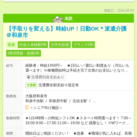
掲載日：2026.08.04
未読
【手取りを変える】時給UP！日勤OK＊派遣介護
＠和泉市
派遣
社会人未経験OK
大学生歓迎
ブランクOK
WEB登録・面接OK
経験者：時給1450円～ ★日払い／週払い制度あり（月払いも
給与
選べます）※稼働開始時は手続き完了次第のお支払いとなりま
す。
交通費別途支給あり
交通費全額支給※規定有
交通費
大阪府和泉市
勤務地
和泉中央駅
/
和泉府中駅
/
北信太駅
/
…
＜シニア向け施設＞
★1日4時間～の時短シフトOK ★スタート時間選べます！ 7:00～
勤務時間
16:00 9:00～17:00 11:00～19:00 など 残業なし！ ※Wワークの
場合、他のお仕事と合わせ週40時間超の就業はご案内できませ
ん ※法令に基づき、週20時間以上勤務は社会保険への加入対象
開始日はご相談ください！ ★急募 ★職場が気に入れば、長期
期間