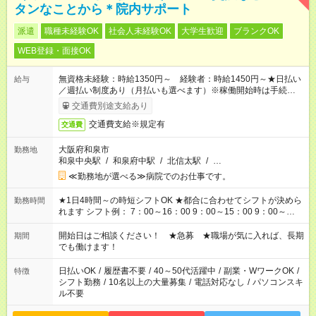
タンなことから＊院内サポート
派遣
職種未経験OK
社会人未経験OK
大学生歓迎
ブランクOK
WEB登録・面接OK
無資格未経験：時給1350円～ 経験者：時給1450円～★日払い
給与
／週払い制度あり（月払いも選べます）※稼働開始時は手続き完
了次第のお支払いとなります。
交通費別途支給あり
交通費支給※規定有
交通費
大阪府和泉市
勤務地
和泉中央駅
/
和泉府中駅
/
北信太駅
/
…
≪勤務地が選べる≫病院でのお仕事です。
★1日4時間～の時短シフトOK ★都合に合わせてシフトが決めら
勤務時間
れます シフト例： 7：00～16：00 9：00～15：00 9：00～
18：00 11：00～20：00 など ※Wワークの場合、他のお仕事と
合わせ週40時間超の就業はご案内できません ※法令に基づき、
開始日はご相談ください！ ★急募 ★職場が気に入れば、長期
期間
週20時間以上勤務は社会保険への加入対象となります ※労働者
でも働けます！
派遣法（日雇い派遣の原則禁止）により、短時間・短期間の就
業はご案内が難しい場合があります
日払いOK
/
履歴書不要
/
40～50代活躍中
/
副業・WワークOK
/
特徴
シフト勤務
/
10名以上の大量募集
/
電話対応なし
/
パソコンスキ
ル不要