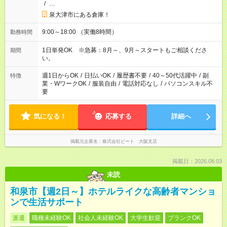
/
…
泉大津市にある倉庫！
9:00～18:00 （実働8時間）
勤務時間
1日単発OK ※急募：8月～、9月～スタートもご相談くださ
期間
い。
週1日からOK
/
日払いOK
/
履歴書不要
/
40～50代活躍中
/
副
特徴
業・WワークOK
/
服装自由
/
電話対応なし
/
パソコンスキル不
要
気になる！
応募する
詳細へ
掲載元企業名
株式会社ビート 大阪支店
掲載日：2026.08.03
未読
和泉市【週2日～】ホテルライクな高齢者マンショ
ンで生活サポート
派遣
職種未経験OK
社会人未経験OK
大学生歓迎
ブランクOK