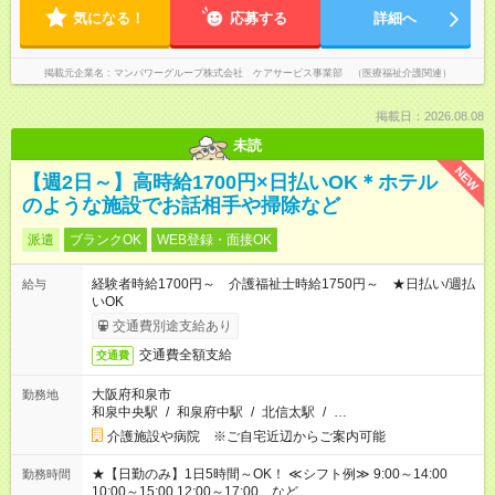
気になる！
応募する
詳細へ
掲載元企業名
マンパワーグループ株式会社 ケアサービス事業部 （医療福祉介護関連）
掲載日：2026.08.08
未読
NEW
【週2日～】高時給1700円×日払いOK＊ホテル
のような施設でお話相手や掃除など
派遣
ブランクOK
WEB登録・面接OK
経験者時給1700円～ 介護福祉士時給1750円～ ★日払い/週払
給与
いOK
交通費別途支給あり
交通費全額支給
交通費
大阪府和泉市
勤務地
和泉中央駅
/
和泉府中駅
/
北信太駅
/
…
介護施設や病院 ※ご自宅近辺からご案内可能
★【日勤のみ】1日5時間～OK！ ≪シフト例≫ 9:00～14:00
勤務時間
10:00～15:00 12:00～17:00 など