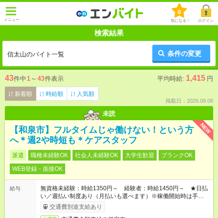
0
メニュー
気になる！
ログイン
検索結果
条件の変更
信太山のバイト一覧
43
1,415
件中
1
～
43
件表示
平均時給:
円
新着順
時給順
人気順
掲載日：2026.08.08
未読
NEW
【和泉市】フルタイムじゃ働けない！という方
へ＊週2や時短も＊ケアスタッフ
派遣
職種未経験OK
社会人未経験OK
大学生歓迎
ブランクOK
WEB登録・面接OK
無資格未経験：時給1350円～ 経験者：時給1450円～ ★日払
給与
い／週払い制度あり（月払いも選べます）※稼働開始時は手続き
完了次第のお支払いとなります。
交通費別途支給あり