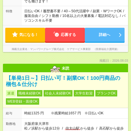
となります ※労働者派遣法（日雇い派遣の原則禁止）により、
でも働けます！
短時間・短期間の就業はご案内が難しい場合があります
日払いOK
/
履歴書不要
/
40～50代活躍中
/
副業・WワークOK
/
特徴
服装自由
/
シフト勤務
/
10名以上の大量募集
/
電話対応なし
/
パ
ソコンスキル不要
気になる！
応募する
詳細へ
掲載元企業名
マンパワーグループ株式会社 ケアサービス事業部 （医療福祉介護関連）
掲載日：2026.08.03
未読
【単発1日～】日払い可！副業OK！100円商品の
梱包＆仕分け
派遣
職種未経験OK
社会人未経験OK
大学生歓迎
ブランクOK
WEB登録・面接OK
時給1325 円 ※残業時給1657 円 ※日払いOK
給与
大阪府泉大津市
勤務地
松ノ浜駅から徒歩12分
/
信太山駅
から徒歩
/
高石駅から徒歩