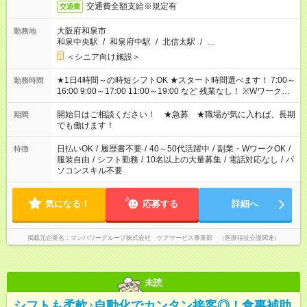
交通費全額支給※規定有
交通費
大阪府和泉市
勤務地
和泉中央駅
/
和泉府中駅
/
北信太駅
/
…
＜シニア向け施設＞
★1日4時間～の時短シフトOK ★スタート時間選べます！ 7:00～
勤務時間
16:00 9:00～17:00 11:00～19:00 など 残業なし！ ※Wワークの
場合、他のお仕事と合わせ週40時間超の就業はご案内できませ
ん ※法令に基づき、週20時間以上勤務は社会保険への加入対象
開始日はご相談ください！ ★急募 ★職場が気に入れば、長期
期間
となります ※労働者派遣法（日雇い派遣の原則禁止）により、
でも働けます！
短時間・短期間の就業はご案内が難しい場合があります
日払いOK
/
履歴書不要
/
40～50代活躍中
/
副業・WワークOK
/
特徴
服装自由
/
シフト勤務
/
10名以上の大量募集
/
電話対応なし
/
パ
ソコンスキル不要
気になる！
応募する
詳細へ
掲載元企業名
マンパワーグループ株式会社 ケアサービス事業部 （医療福祉介護関連）
未読
シフトも柔軟♪自動化でカンタン接客◎！食事補助