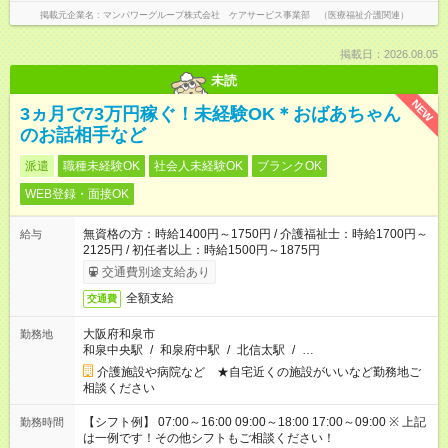
掲載元企業名
マンパワーグループ株式会社 ケアサービス事業部 （医療福祉介護関連）
掲載日：2026.08.05
未読
NEW
3ヵ月で73万円稼ぐ！未経験OK＊おばあちゃん
のお話相手など
派遣
職種未経験OK
社会人未経験OK
ブランクOK
WEB登録・面接OK
無資格の方：時給1400円～1750円 / 介護福祉士：時給1700円～
給与
2125円 / 初任者以上：時給1500円～1875円
交通費別途支給あり
全額支給
交通費
大阪府和泉市
勤務地
和泉中央駅
/
和泉府中駅
/
北信太駅
/
…
介護施設や病院など ★自宅近くの施設がいいなど勤務地ご
相談ください
【シフト例】 07:00～16:00 09:00～18:00 17:00～09:00 ※ 上記
勤務時間
は一例です！その他シフトもご相談ください！