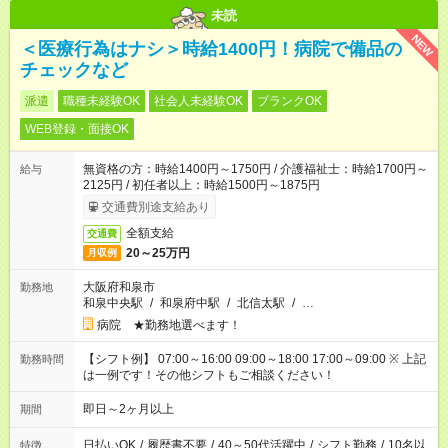
未読
NEW
＜医療行為はナシ＞時給1400円！病院で備品の
チェックなど
派遣
職種未経験OK
社会人未経験OK
ブランクOK
WEB登録・面接OK
無資格の方：時給1400円～1750円 / 介護福祉士：時給1700円～
給与
2125円 / 初任者以上：時給1500円～1875円
交通費別途支給あり
全額支給
交通費
20～25万円
月収例
大阪府和泉市
勤務地
和泉中央駅
/
和泉府中駅
/
北信太駅
/
…
病院 ★勤務地選べます！
【シフト例】 07:00～16:00 09:00～18:00 17:00～09:00 ※ 上記
勤務時間
は一例です！その他シフトもご相談ください！
即日～2ヶ月以上
期間
日払いOK
/
履歴書不要
/
40～50代活躍中
/
シフト勤務
/
10名以
特徴