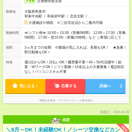
交通費全額支給
交通費
大阪府和泉市
勤務地
和泉中央駅
/
和泉府中駅
/
北信太駅
/
…
介護施設や病院 ※ご自宅近辺からご案内可能
≪シフト例≫ 10:00～15:00（実働5時間） 12:00～17:00（実働
勤務時間
5時間） 17:00～翌10:00（実働15時間）など ご希望に応じて、
働く時間は調整できます！ お気軽に担当へ相談ください！
3ヵ月までの短期 ※職場が気に入れば、長期もOK！ ★急募！
期間
即日勤務もOK！
週1日からOK
/
日払いOK
/
履歴書不要
/
40～50代活躍中
/
副
特徴
業・WワークOK
/
シフト勤務
/
10名以上の大量募集
/
電話対応
なし
/
パソコンスキル不要
気になる！
応募する
詳細へ
掲載元企業名
ケアスタッフィング株式会社
掲載日：2026.08.08
未読
NEW
＼8月～OK！未経験OK！／シーツ交換などカン