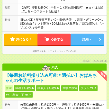
【急募】即日勤務OK！中旬～など開始日相談可 ★まずはお試
期間
し2カ月～のスタートも歓迎！
日払いOK
/
履歴書不要
/
40～50代活躍中
/
副業・WワークOK
/
特徴
服装自由
/
シフト勤務
/
10名以上の大量募集
/
電話対応なし
/
パ
ソコンスキル不要
気になる！
応募する
詳細へ
掲載元企業名
ケアスタッフィング株式会社
掲載日：2026.08.08
未読
NEW
【毎週お給料振り込み可能＊週払い】おばあち
ゃんの生活サポート
派遣
職種未経験OK
社会人未経験OK
大学生歓迎
ブランクOK
WEB登録・面接OK
無資格未経験：時給1350円～ 経験者：時給1450円～★日払い
給与
／週払い制度あり（月払いも選べます）※稼働開始時は手続き完