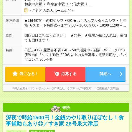
和泉中央駅
/
和泉府中駅
/
北信太駅
/
…
＜ご近所の老人ホームなど＞
★1日4時間～の時短シフトOK ★もちろんフルタイムシフトも可
勤務時間
能 ★スタート時間選べます 7:00～16:00 9:00～18:00 11:00～
20:00 など 残業なし！ ※Wワークの場合、他のお仕事と合わせ
週40時間超の就業はご案内できません ※法令に基づき、週20時
開始日はご相談ください！ ★急募 ★職場が気に入れば、長期
期間
間以上勤務は社会保険への加入対象となります ※労働者派遣法
でも働けます！
（日雇い派遣の原則禁止）により、短時間・短期間の就業はご
案内が難しい場合があります
日払いOK
/
履歴書不要
/
40～50代活躍中
/
副業・WワークOK
/
特徴
服装自由
/
シフト勤務
/
10名以上の大量募集
/
電話対応なし
/
パ
ソコンスキル不要
気になる！
応募する
詳細へ
掲載元企業名
マンパワーグループ株式会社 ケアサービス事業部 （医療福祉介護関連）
未読
深夜で時給1500円！金銭のやり取りほぼなし！食
事補助もあり◎／すき家 26号泉大津店