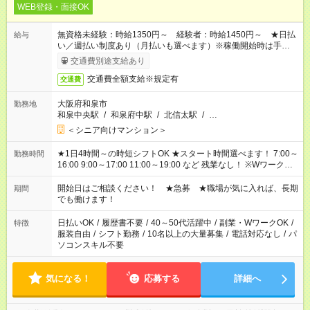
WEB登録・面接OK
無資格未経験：時給1350円～ 経験者：時給1450円～ ★日払
給与
い／週払い制度あり（月払いも選べます）※稼働開始時は手続き
完了次第のお支払いとなります。
交通費別途支給あり
交通費全額支給※規定有
交通費
大阪府和泉市
勤務地
和泉中央駅
/
和泉府中駅
/
北信太駅
/
…
＜シニア向けマンション＞
★1日4時間～の時短シフトOK ★スタート時間選べます！ 7:00～
勤務時間
16:00 9:00～17:00 11:00～19:00 など 残業なし！ ※Wワークの
場合、他のお仕事と合わせ週40時間超の就業はご案内できませ
ん ※法令に基づき、週20時間以上勤務は社会保険への加入対象
開始日はご相談ください！ ★急募 ★職場が気に入れば、長期
期間
となります ※労働者派遣法（日雇い派遣の原則禁止）により、
でも働けます！
短時間・短期間の就業はご案内が難しい場合があります
日払いOK
/
履歴書不要
/
40～50代活躍中
/
副業・WワークOK
/
特徴
服装自由
/
シフト勤務
/
10名以上の大量募集
/
電話対応なし
/
パ
ソコンスキル不要
気になる！
応募する
詳細へ