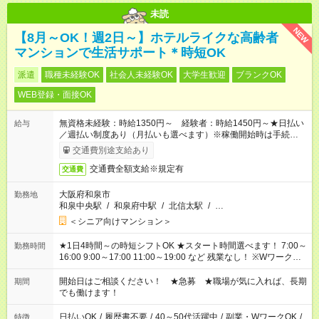
未読
NEW
【8月～OK！週2日～】ホテルライクな高齢者
マンションで生活サポート＊時短OK
派遣
職種未経験OK
社会人未経験OK
大学生歓迎
ブランクOK
WEB登録・面接OK
無資格未経験：時給1350円～ 経験者：時給1450円～★日払い
給与
／週払い制度あり（月払いも選べます）※稼働開始時は手続き完
了次第のお支払いとなります。
交通費別途支給あり
交通費全額支給※規定有
交通費
大阪府和泉市
勤務地
和泉中央駅
/
和泉府中駅
/
北信太駅
/
…
＜シニア向けマンション＞
★1日4時間～の時短シフトOK ★スタート時間選べます！ 7:00～
勤務時間
16:00 9:00～17:00 11:00～19:00 など 残業なし！ ※Wワークの
場合、他のお仕事と合わせ週40時間超の就業はご案内できませ
ん ※法令に基づき、週20時間以上勤務は社会保険への加入対象
開始日はご相談ください！ ★急募 ★職場が気に入れば、長期
期間
となります ※労働者派遣法（日雇い派遣の原則禁止）により、
でも働けます！
短時間・短期間の就業はご案内が難しい場合があります
日払いOK
/
履歴書不要
/
40～50代活躍中
/
副業・WワークOK
/
特徴