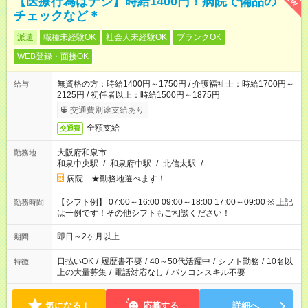
【医療行為はナシ】時給1400円！病院で備品の
チェックなど＊
派遣
職種未経験OK
社会人未経験OK
ブランクOK
WEB登録・面接OK
無資格の方：時給1400円～1750円 / 介護福祉士：時給1700円～
給与
2125円 / 初任者以上：時給1500円～1875円
交通費別途支給あり
全額支給
交通費
大阪府和泉市
勤務地
和泉中央駅
/
和泉府中駅
/
北信太駅
/
…
病院 ★勤務地選べます！
【シフト例】 07:00～16:00 09:00～18:00 17:00～09:00 ※ 上記
勤務時間
は一例です！その他シフトもご相談ください！
即日～2ヶ月以上
期間
日払いOK
/
履歴書不要
/
40～50代活躍中
/
シフト勤務
/
10名以
特徴
上の大量募集
/
電話対応なし
/
パソコンスキル不要
気になる！
応募する
詳細へ