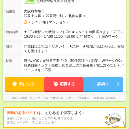
交通費全額支給※規定有
交通費
大阪府和泉市
勤務地
和泉中央駅
/
和泉府中駅
/
北信太駅
/
…
＜シニア向けマンション＞
★1日4時間～の時短シフトOK ★スタート時間選べます！ 7:00～
勤務時間
16:00 9:00～17:00 11:00～19:00 など 残業なし！ ※Wワークの
場合、他のお仕事と合わせ週40時間超の就業はご案内できませ
ん ※法令に基づき、週20時間以上勤務は社会保険への加入対象
開始日はご相談ください！ ★急募 ★職場が気に入れば、長期
期間
となります ※労働者派遣法（日雇い派遣の原則禁止）により、
でも働けます！
短時間・短期間の就業はご案内が難しい場合があります
日払いOK
/
履歴書不要
/
40～50代活躍中
/
副業・WワークOK
/
特徴
服装自由
/
シフト勤務
/
10名以上の大量募集
/
電話対応なし
/
パ
ソコンスキル不要
気になる！
応募する
詳細へ
掲載元企業名
マンパワーグループ株式会社 ケアサービス事業部 （医療福祉介護関連）
興味のあるバイト
は、とりあえず保存しよう♪
保存した求人は、後からまとめて応募できるよ。
企業からアプローチが届くことも！