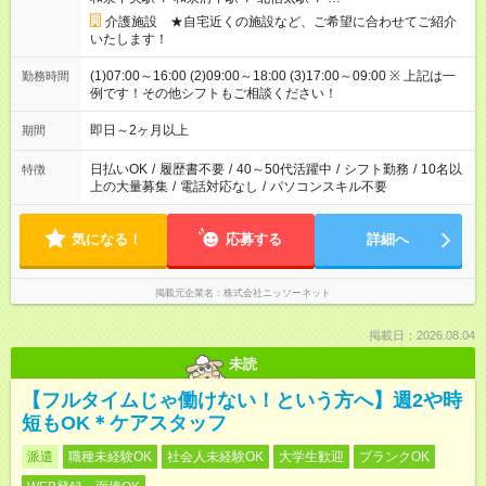
介護施設 ★自宅近くの施設など、ご希望に合わせてご紹介
いたします！
(1)07:00～16:00 (2)09:00～18:00 (3)17:00～09:00 ※ 上記は一
勤務時間
例です！その他シフトもご相談ください！
即日～2ヶ月以上
期間
日払いOK
/
履歴書不要
/
40～50代活躍中
/
シフト勤務
/
10名以
特徴
上の大量募集
/
電話対応なし
/
パソコンスキル不要
気になる！
応募する
詳細へ
掲載元企業名
株式会社ニッソーネット
掲載日：2026.08.04
未読
【フルタイムじゃ働けない！という方へ】週2や時
短もOK＊ケアスタッフ
派遣
職種未経験OK
社会人未経験OK
大学生歓迎
ブランクOK