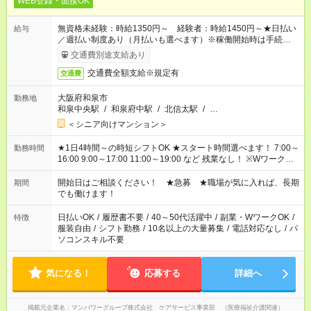
WEB登録・面接OK
無資格未経験：時給1350円～ 経験者：時給1450円～★日払い
給与
／週払い制度あり（月払いも選べます）※稼働開始時は手続き完
了次第のお支払いとなります。
交通費別途支給あり
交通費全額支給※規定有
交通費
大阪府和泉市
勤務地
和泉中央駅
/
和泉府中駅
/
北信太駅
/
…
＜シニア向けマンション＞
★1日4時間～の時短シフトOK ★スタート時間選べます！ 7:00～
勤務時間
16:00 9:00～17:00 11:00～19:00 など 残業なし！ ※Wワークの
場合、他のお仕事と合わせ週40時間超の就業はご案内できませ
ん ※法令に基づき、週20時間以上勤務は社会保険への加入対象
開始日はご相談ください！ ★急募 ★職場が気に入れば、長期
期間
となります ※労働者派遣法（日雇い派遣の原則禁止）により、
でも働けます！
短時間・短期間の就業はご案内が難しい場合があります
日払いOK
/
履歴書不要
/
40～50代活躍中
/
副業・WワークOK
/
特徴
服装自由
/
シフト勤務
/
10名以上の大量募集
/
電話対応なし
/
パ
ソコンスキル不要
気になる！
応募する
詳細へ
掲載元企業名
マンパワーグループ株式会社 ケアサービス事業部 （医療福祉介護関連）