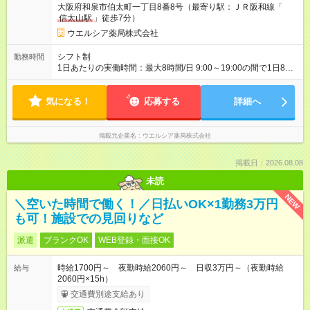
大阪府和泉市伯太町一丁目8番8号（最寄り駅：ＪＲ阪和線「
信太山駅
」徒歩7分）
ウエルシア薬局株式会社
シフト制
勤務時間
1日あたりの実働時間：最大8時間/日 9:00～19:00の間で1日8時
間の勤務 ☆週3～5日の勤務 ※勤務曜日応相談 ☆未経験・無資格
可
気になる！
応募する
詳細へ
掲載元企業名
ウエルシア薬局株式会社
掲載日：2026.08.08
未読
NEW
＼空いた時間で働く！／日払いOK×1勤務3万円
も可！施設での見回りなど
派遣
ブランクOK
WEB登録・面接OK
時給1700円～ 夜勤時給2060円～ 日収3万円～（夜勤時給
給与
2060円×15h）
交通費別途支給あり