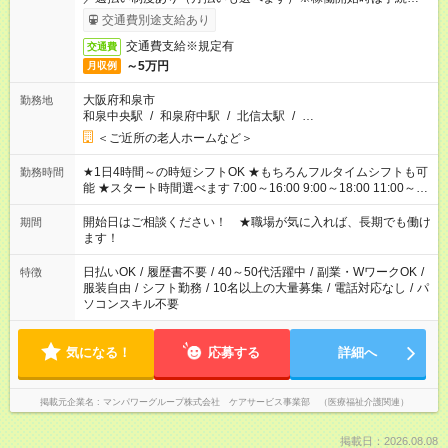
了次第のお支払いとなります。
交通費別途支給あり
交通費支給※規定有
交通費
～5万円
月収例
大阪府和泉市
勤務地
和泉中央駅
/
和泉府中駅
/
北信太駅
/
…
＜ご近所の老人ホームなど＞
★1日4時間～の時短シフトOK ★もちろんフルタイムシフトも可
勤務時間
能 ★スタート時間選べます 7:00～16:00 9:00～18:00 11:00～
20:00 など 残業なし！ ※Wワークの場合、他のお仕事と合わせ
週40時間超の就業はご案内できません ※法令に基づき、週20時
開始日はご相談ください！ ★職場が気に入れば、長期でも働け
期間
間以上勤務は社会保険への加入対象となります ※労働者派遣法
ます！
（日雇い派遣の原則禁止）により、短時間・短期間の就業はご
案内が難しい場合があります
日払いOK
/
履歴書不要
/
40～50代活躍中
/
副業・WワークOK
/
特徴
服装自由
/
シフト勤務
/
10名以上の大量募集
/
電話対応なし
/
パ
ソコンスキル不要
気になる！
応募する
詳細へ
掲載元企業名
マンパワーグループ株式会社 ケアサービス事業部 （医療福祉介護関連）
掲載日：2026.08.08