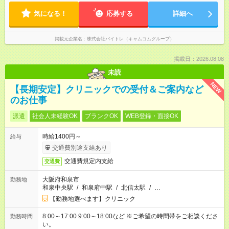
気になる！
応募する
詳細へ
掲載元企業名
株式会社バイトレ（キャムコムグループ）
掲載日：2026.08.08
未読
NEW
【長期安定】クリニックでの受付＆ご案内など
のお仕事
派遣
社会人未経験OK
ブランクOK
WEB登録・面接OK
時給1400円～
給与
交通費別途支給あり
交通費規定内支給
交通費
大阪府和泉市
勤務地
和泉中央駅
/
和泉府中駅
/
北信太駅
/
…
【勤務地選べます】クリニック
8:00～17:00 9:00～18:00など ※ご希望の時間帯をご相談くださ
勤務時間
い。