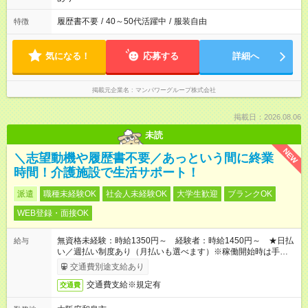
履歴書不要
/
40～50代活躍中
/
服装自由
特徴
気になる！
応募する
詳細へ
掲載元企業名
マンパワーグループ株式会社
掲載日：2026.08.06
未読
NEW
＼志望動機や履歴書不要／あっという間に終業
時間！介護施設で生活サポート！
派遣
職種未経験OK
社会人未経験OK
大学生歓迎
ブランクOK
WEB登録・面接OK
無資格未経験：時給1350円～ 経験者：時給1450円～ ★日払
給与
い／週払い制度あり（月払いも選べます）※稼働開始時は手続き
完了次第のお支払いとなります。
交通費別途支給あり
交通費支給※規定有
交通費