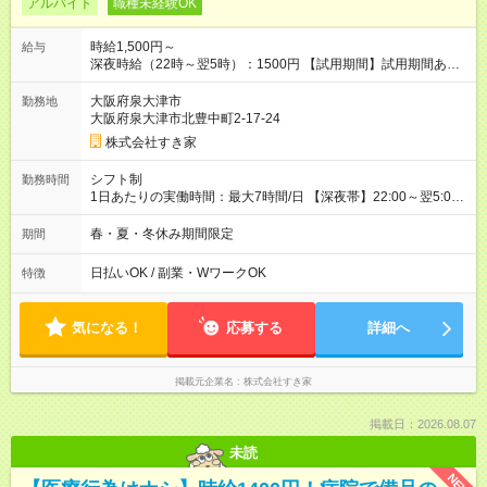
アルバイト
職種未経験OK
時給1,500円～
給与
深夜時給（22時～翌5時）：1500円 【試用期間】試用期間あり
試用期間の長さ：1ヶ月 雇用形態、給与は本採用時と同じです。
試用期間の実態は30日（※条件変更なし）ですが、切り上げで
大阪府泉大津市
勤務地
一ヶ月とさせていただきます。 研修制度あり：15時間(研修中も
大阪府泉大津市北豊中町2-17-24
同時給）
株式会社すき家
シフト制
勤務時間
1日あたりの実働時間：最大7時間/日 【深夜帯】22:00～翌5:00
週2日～・1日2h～OK◎ ※22:00から翌5:00までは18歳以上の方
のみ勤務可能です（18歳未満の深夜業務禁止のため） ★深夜で
春・夏・冬休み期間限定
期間
も安心して働けます★ すき家では、ワンオペを禁止していま
す。 必ず、2名以上での勤務を行いますので、安心して働けま
日払いOK / 副業・WワークOK
特徴
す。
気になる！
応募する
詳細へ
掲載元企業名
株式会社すき家
掲載日：2026.08.07
未読
NEW