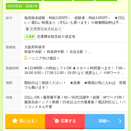
WEB登録・面接OK
無資格未経験：時給1350円～ 経験者：時給1450円～ ★日払
給与
い／週払い制度あり（月払いも選べます）※稼働開始時は手続き
完了次第のお支払いとなります。
交通費別途支給あり
交通費全額支給※規定有
交通費
大阪府和泉市
勤務地
和泉中央駅
/
和泉府中駅
/
北信太駅
/
…
＜シニア向け施設＞
★1日4時間～の時短シフトOK ★スタート時間選べます！ 7:00～
勤務時間
16:00 9:00～17:00 11:00～19:00 など 残業なし！ ※Wワークの
場合、他のお仕事と合わせ週40時間超の就業はご案内できませ
ん ※法令に基づき、週20時間以上勤務は社会保険への加入対象
開始日はご相談ください！ ★急募 ★職場が気に入れば、長期
期間
となります ※労働者派遣法（日雇い派遣の原則禁止）により、
でも働けます！
短時間・短期間の就業はご案内が難しい場合があります
日払いOK
/
履歴書不要
/
40～50代活躍中
/
副業・WワークOK
/
特徴
服装自由
/
シフト勤務
/
10名以上の大量募集
/
電話対応なし
/
パ
ソコンスキル不要
気になる！
応募する
詳細へ