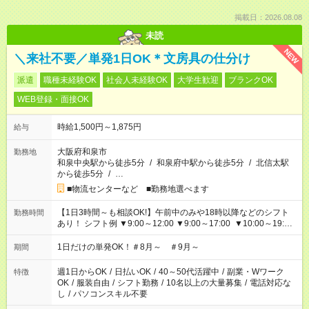
掲載日：2026.08.08
未読
NEW
＼来社不要／単発1日OK＊文房具の仕分け
派遣
職種未経験OK
社会人未経験OK
大学生歓迎
ブランクOK
WEB登録・面接OK
時給1,500円～1,875円
給与
大阪府和泉市
勤務地
和泉中央駅から徒歩5分
/
和泉府中駅から徒歩5分
/
北信太駅
から徒歩5分
/
…
■物流センターなど ■勤務地選べます
【1日3時間～も相談OK!】午前中のみや18時以降などのシフト
勤務時間
あり！ シフト例 ▼9:00～12:00 ▼9:00～17:00 ▼10:00～19:00
▼18:00～21:00
1日だけの単発OK！＃8月～ ＃9月～
期間
週1日からOK
/
日払いOK
/
40～50代活躍中
/
副業・Wワーク
特徴
OK
/
服装自由
/
シフト勤務
/
10名以上の大量募集
/
電話対応な
し
/
パソコンスキル不要