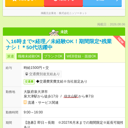
掲載元企業名
株式会社ニッソーネット
掲載日：2026.08.06
未読
NEW
＼16時まで×経理／未経験OK！期間限定*残業
ナシ！＊50代活躍中
派遣
職種未経験OK
ブランクOK
WEB登録・面接OK
時給1500円＋交
給与
交通費別途支給あり
◆交通費実費支給※当社規定あり
交通費
大阪府泉大津市
勤務地
泉大津駅から徒歩17分
/
信太山駅
から車7分
流通・サービス関連
9:00～16:00
勤務時間
【急募】即日～長期 ※2027/6月末までの期間限定※延長可能性
期間
あり