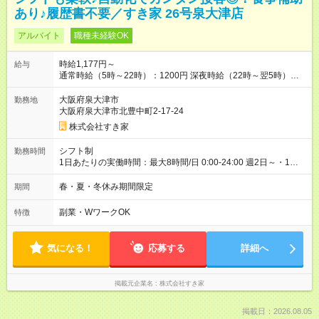
あり♪履歴書不要／すき家 26号泉大津店
アルバイト
職種未経験OK
時給1,177円～
給与
通常時給（5時～22時）：1200円 深夜時給（22時～翌5時）：
1500円 高校生時給：1177円 【特別手当】早朝手当（5：00-9：
00）時給+150円 【試用期間】試用期間あり 試用期間の長さ：1
大阪府泉大津市
勤務地
ヶ月 雇用形態、給与は本採用時と同じです。 試用期間の実態は
大阪府泉大津市北豊中町2-17-24
30日（※条件変更なし）ですが、切り上げで一ヶ月とさせてい
株式会社すき家
ただきます。 研修制度あり：15時間(研修中も同時給）
シフト制
勤務時間
1日あたりの実働時間：最大8時間/日 0:00-24:00 週2日～・1日
2h～OK ＜シフト例＞ 〇朝帯 5:00-9:00 〇昼帯 9:00-14:00 〇午
後帯 14:00-18:00 〇夜帯 18:00-22:00 〇深夜帯 22:00-翌5:00 基
春・夏・冬休み期間限定
期間
本は固定シフトですが家庭の都合などイレギュラーには対応し
ます♪
副業・WワークOK
特徴
気になる！
応募する
詳細へ
掲載元企業名
株式会社すき家
掲載日：2026.08.05