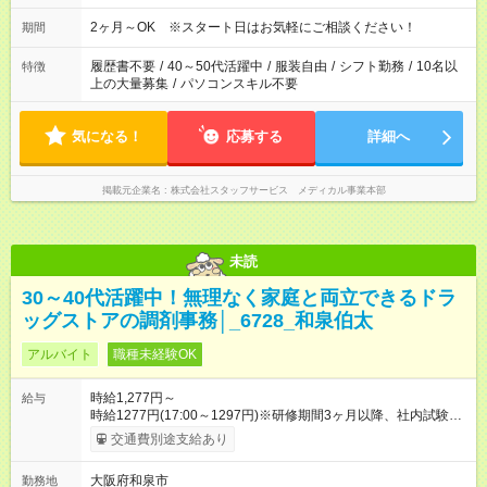
2ヶ月～OK ※スタート日はお気軽にご相談ください！
期間
履歴書不要
/
40～50代活躍中
/
服装自由
/
シフト勤務
/
10名以
特徴
上の大量募集
/
パソコンスキル不要
気になる！
応募する
詳細へ
掲載元企業名
株式会社スタッフサービス メディカル事業本部
未読
30～40代活躍中！無理なく家庭と両立できるドラ
ッグストアの調剤事務│_6728_和泉伯太
アルバイト
職種未経験OK
時給1,277円～
給与
時給1277円(17:00～1297円)※研修期間3ヶ月以降、社内試験に
よる更新判定あり 社内試験合格後、時給＋50～100円の昇給あ
交通費別途支給あり
り （大学生は＋20円） 試用期間あり：入社日から3ヶ月間／本
採用と待遇は変わりません。 【試用期間】試用期間あり 試用期
大阪府和泉市
勤務地
間の長さ：3ヶ月 雇用形態、給与は本採用時と同じです。