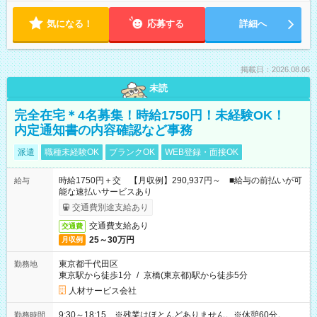
気になる！
応募する
詳細へ
掲載日：2026.08.06
未読
完全在宅＊4名募集！時給1750円！未経験OK！
内定通知書の内容確認など事務
派遣
職種未経験OK
ブランクOK
WEB登録・面接OK
時給1750円＋交 【月収例】290,937円～ ■給与の前払いが可
給与
能な速払いサービスあり
交通費別途支給あり
交通費支給あり
交通費
25～30万円
月収例
東京都千代田区
勤務地
東京駅から徒歩1分
/
京橋(東京都)駅から徒歩5分
人材サービス会社
9:30～18:15 ※残業はほとんどありません。※休憩60分。
勤務時間