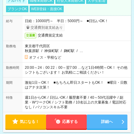
アルバイト
職種未経験OK
社会人未経験OK
大学生歓迎
ブランクOK
WEB登録・面接OK
日給：10000円～ 半日：5000円～ ■日払いOK！
給与
交通費別途支給あり
交通費規定支給
交通費
東京都千代田区
勤務地
秋葉原駅
/
神保町駅
/
麹町駅
/
…
オフィス・学校など
20:00～24：00 22：00～翌7:00 …など1日4時間～OK！ その他
勤務時間
シフトもございます！ お気軽にご相談ください！
激短1日～OK！ ■もちろん即日スタートもOK！ ■曜日・日数
期間
はアナタ次第！
週1日からOK
/
日払いOK
/
履歴書不要
/
40～50代活躍中
/
副
特徴
業・WワークOK
/
シフト勤務
/
10名以上の大量募集
/
電話対応
なし
/
パソコンスキル不要
気になる！
応募する
詳細へ