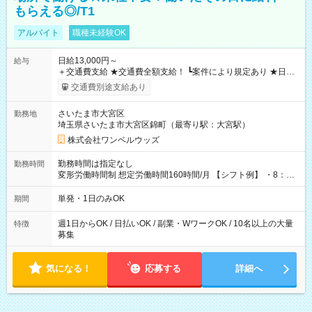
もらえる◎/T1
アルバイト
職種未経験OK
日給13,000円～
給与
＋交通費支給 ★交通費全額支給！ ┗案件により規定あり ★日払
いOK！（規定あり） ┗働いたその日に現金GET♪ お仕事後はコ
交通費別途支給あり
ンビニATMから 日払い分を引き落とせます！ 【試用期間】試
用期間なし
さいたま市大宮区
勤務地
埼玉県さいたま市大宮区錦町（最寄り駅：大宮駅）
株式会社ワンベルウッズ
勤務時間は指定なし
勤務時間
変形労働時間制 想定労働時間160時間/月 【シフト例】 ・8：00
～21：00
単発・1日のみOK
期間
週1日からOK / 日払いOK / 副業・WワークOK / 10名以上の大量
特徴
募集
気になる！
応募する
詳細へ