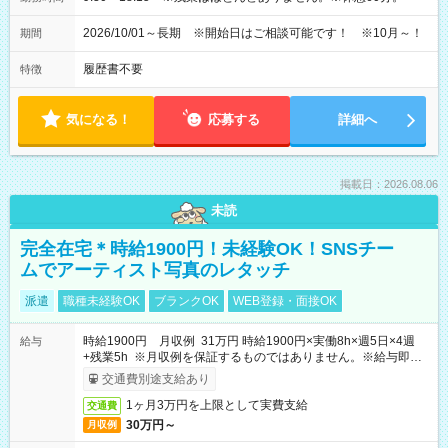
2026/10/01～長期 ※開始日はご相談可能です！ ※10月～！
期間
履歴書不要
特徴
気になる！
応募する
詳細へ
掲載日：2026.08.06
未読
完全在宅＊時給1900円！未経験OK！SNSチー
ムでアーティスト写真のレタッチ
派遣
職種未経験OK
ブランクOK
WEB登録・面接OK
時給1900円 月収例 31万円 時給1900円×実働8h×週5日×4週
給与
+残業5h ※月収例を保証するものではありません。※給与即受
取りサービス利用可（利用条件有）
交通費別途支給あり
1ヶ月3万円を上限として実費支給
交通費
30万円～
月収例