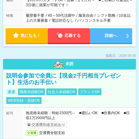
【8月中のスタートOK！急募！】2カ月～ ■ご応募から最短2～
期間
ね。 ※Wワーク希望の方へ 今ご覧のお仕事で希望する勤務時間
3日後に就業が可能です！
と、もう1つのお仕事の勤務時間。 合計で週40時間を超える場
合は応募できません。
履歴書不要
/
40～50代活躍中
/
服装自由
/
シフト勤務
/
10名以
特徴
上の大量募集
/
電話対応なし
/
パソコンスキル不要
気になる！
応募する
詳細へ
掲載日：2026.08.05
未読
説明会参加で全員に【現金2千円相当プレゼン
ト】生活のお手伝い
派遣
職種未経験OK
社会人未経験OK
ブランクOK
WEB登録・面接OK
無資格未経験：時給1500円～ ■週払いOK ■扶養内OK ■日
給与
収1万2000円以上
交通費別途支給あり
交通費全額支給
交通費