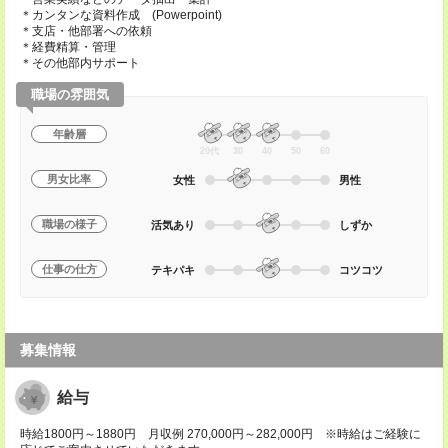
＊カンタンな資料作成 (Powerpoint)
＊支店・他部署への依頼
＊経費精算・管理
＊その他部内サポート
職場の雰囲気
年齢層
20代
30
40
50
60
男女比率
女性
男性
職場の様子
活気あり
しずか
仕事の仕方
テキパキ
コツコツ
募集情報
給与
時給1800円～1880円 月収例 270,000円～282,000円 ※時給はご経験に