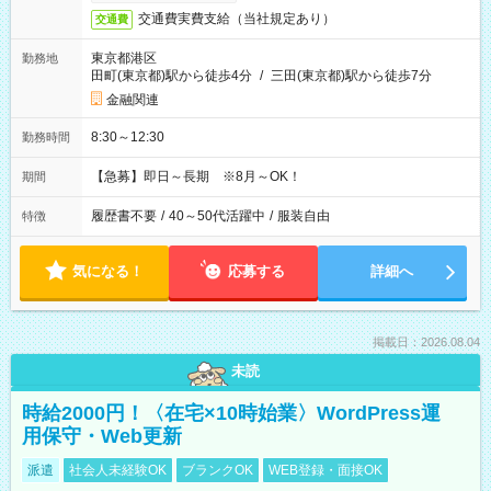
交通費実費支給（当社規定あり）
交通費
東京都港区
勤務地
田町(東京都)駅から徒歩4分
/
三田(東京都)駅から徒歩7分
金融関連
8:30～12:30
勤務時間
【急募】即日～長期 ※8月～OK！
期間
履歴書不要
/
40～50代活躍中
/
服装自由
特徴
気になる！
応募する
詳細へ
掲載日：2026.08.04
未読
時給2000円！〈在宅×10時始業〉WordPress運
用保守・Web更新
派遣
社会人未経験OK
ブランクOK
WEB登録・面接OK