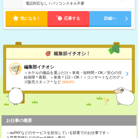
電話対応なし
/
パソコンスキル不要
気になる！
応募する
詳細へ
編集部イチオシ
＜ホテルの備品を運ぶだけ＞単発・短時間～OK／安心の日
給保障＊夜勤、＜単発＊1日～OK！＞コンサートなどのグッ
ズ販売スタッフ＊など
(8/6UP!)
お仕事の概要
～auPAYなどのサービスを担当している部署でのお仕事です～
＊営業実績などのデータ抽出・集計