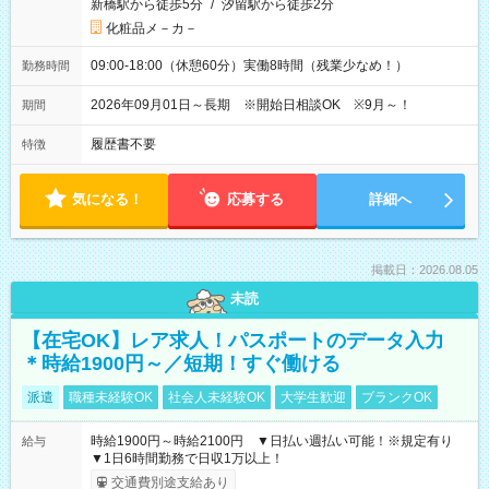
新橋駅から徒歩5分
/
汐留駅から徒歩2分
化粧品メ－カ－
09:00-18:00（休憩60分）実働8時間（残業少なめ！）
勤務時間
2026年09月01日～長期 ※開始日相談OK ※9月～！
期間
履歴書不要
特徴
気になる！
応募する
詳細へ
掲載日：2026.08.05
未読
【在宅OK】レア求人！パスポートのデータ入力
＊時給1900円～／短期！すぐ働ける
派遣
職種未経験OK
社会人未経験OK
大学生歓迎
ブランクOK
時給1900円～時給2100円 ▼日払い週払い可能！※規定有り
給与
▼1日6時間勤務で日収1万以上！
交通費別途支給あり