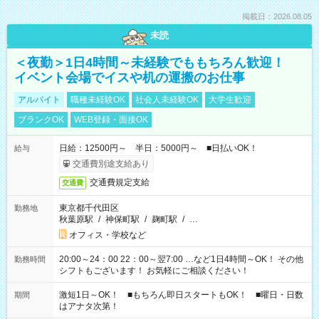
掲載日：2026.08.05
未読
＜夜勤＞1日4時間～未経験でももちろん歓迎！
イベント会場でイスや机の運搬のお仕事
アルバイト
職種未経験OK
社会人未経験OK
大学生歓迎
ブランクOK
WEB登録・面接OK
日給：12500円～ 半日：5000円～ ■日払いOK！
給与
交通費別途支給あり
交通費規定支給
交通費
東京都千代田区
勤務地
秋葉原駅
/
神保町駅
/
麹町駅
/
…
オフィス・学校など
20:00～24：00 22：00～翌7:00 …など1日4時間～OK！ その他
勤務時間
シフトもございます！ お気軽にご相談ください！
激短1日～OK！ ■もちろん即日スタートもOK！ ■曜日・日数
期間
はアナタ次第！