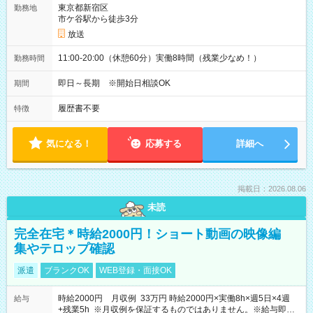
東京都新宿区
勤務地
市ケ谷駅から徒歩3分
放送
11:00-20:00（休憩60分）実働8時間（残業少なめ！）
勤務時間
即日～長期 ※開始日相談OK
期間
履歴書不要
特徴
気になる！
応募する
詳細へ
掲載日：2026.08.06
未読
完全在宅＊時給2000円！ショート動画の映像編
集やテロップ確認
派遣
ブランクOK
WEB登録・面接OK
時給2000円 月収例 33万円 時給2000円×実働8h×週5日×4週
給与
+残業5h ※月収例を保証するものではありません。※給与即受