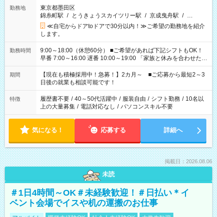
東京都墨田区
勤務地
錦糸町駅
/
とうきょうスカイツリー駅
/
京成曳舟駅
/
…
≪自宅からドアtoドアで30分以内！≫ご希望の勤務地を紹介
します。
9:00～18:00（休憩60分） ■ご希望があれば下記シフトもOK！
勤務時間
早番 7:00～16:00 遅番 10:00～19:00 「家族と休みを合わせた
い」 「余裕を持って夕飯の準備がしたい」 「できれば残業はし
たくない」 など、ご希望を教えてくださいね。 ※Wワーク希望
【現在も積極採用中！急募！】2カ月～ ■ご応募から最短2～3
期間
の方へ 今ご覧のお仕事で希望する勤務時間と、もう1つのお仕事
日後の就業も相談可能です！
の勤務時間。 合計で週40時間を超える場合は応募できません。
履歴書不要
/
40～50代活躍中
/
服装自由
/
シフト勤務
/
10名以
特徴
上の大量募集
/
電話対応なし
/
パソコンスキル不要
気になる！
応募する
詳細へ
掲載日：2026.08.06
未読
＃1日4時間～OK＃未経験歓迎！＃日払い＊イ
ベント会場でイスや机の運搬のお仕事