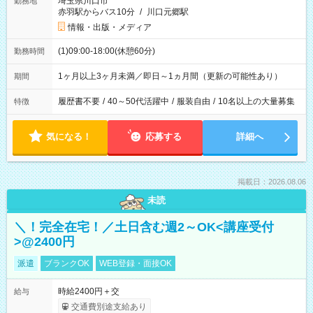
埼玉県川口市
勤務地
赤羽駅からバス10分
/
川口元郷駅
情報・出版・メディア
(1)09:00-18:00(休憩60分)
勤務時間
1ヶ月以上3ヶ月未満／即日～1ヵ月間（更新の可能性あり）
期間
履歴書不要
/
40～50代活躍中
/
服装自由
/
10名以上の大量募集
特徴
気になる！
応募する
詳細へ
掲載日：2026.08.06
未読
＼！完全在宅！／土日含む週2～OK<講座受付
>@2400円
派遣
ブランクOK
WEB登録・面接OK
時給2400円＋交
給与
交通費別途支給あり