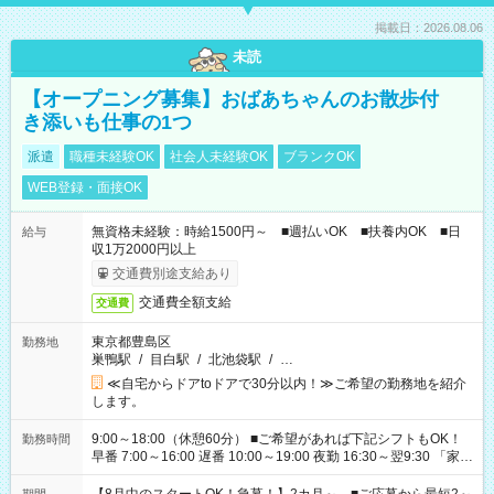
掲載日：2026.08.06
未読
【オープニング募集】おばあちゃんのお散歩付
き添いも仕事の1つ
派遣
職種未経験OK
社会人未経験OK
ブランクOK
WEB登録・面接OK
無資格未経験：時給1500円～ ■週払いOK ■扶養内OK ■日
給与
収1万2000円以上
交通費別途支給あり
交通費全額支給
交通費
東京都豊島区
勤務地
巣鴨駅
/
目白駅
/
北池袋駅
/
…
≪自宅からドアtoドアで30分以内！≫ご希望の勤務地を紹介
します。
9:00～18:00（休憩60分） ■ご希望があれば下記シフトもOK！
勤務時間
早番 7:00～16:00 遅番 10:00～19:00 夜勤 16:30～翌9:30 「家族
と休みを合わせたい」 「余裕を持って夕飯の準備がしたい」
「できれば残業はしたくない」 など、ご希望を教えてください