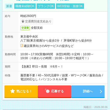
派遣
職種未経験OK
ブランクOK
WEB登録・面接OK
時給2600円
給与
交通費別途支給あり
全額支給
交通費
東京都中央区
勤務地
八丁堀(東京都)駅から徒歩2分
/
茅場町駅から徒歩6分
建設業界向けのAIサービスの提供など
10:00～17:00(実働6時間 休憩1時間) ※定時：10:00～
勤務時間
19:00（※終わりの時間：16:00～19:00で相談可！）
【急募】即日～長期 ※8月～！
期間
履歴書不要
/
40～50代活躍中
/
副業・WワークOK
/
服装自由
/
特徴
電話対応なし
/
パソコンスキル不要
気になる！
応募する
詳細へ
掲載日：2026.08.06