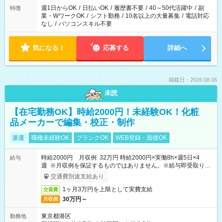
週1日からOK
/
日払いOK
/
履歴書不要
/
40～50代活躍中
/
副
特徴
業・WワークOK
/
シフト勤務
/
10名以上の大量募集
/
電話対応
なし
/
パソコンスキル不要
気になる！
応募する
詳細へ
掲載日：2026.08.06
未読
【在宅勤務OK】時給2000円！未経験OK！化粧
品メーカーで編集・校正・制作
派遣
職種未経験OK
ブランクOK
WEB登録・面接OK
時給2000円 月収例 32万円 時給2000円×実働8h×週5日×4
給与
週 ※月収例を保証するものではありません。※給与即受取りサ
ービス利用可（利用条件有）
交通費別途支給あり
1ヶ月3万円を上限として実費支給
交通費
30万円～
月収例
東京都港区
勤務地