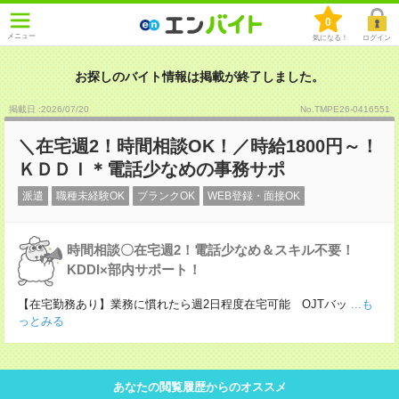
0
メニュー
気になる！
ログイン
お探しのバイト情報は掲載が終了しました。
掲載日 :2026
/
07
/
20
No.TMPE26-0416551
＼在宅週2！時間相談OK！／時給1800円～！
ＫＤＤＩ＊電話少なめの事務サポ
派遣
職種未経験OK
ブランクOK
WEB登録・面接OK
時間相談〇在宅週2！電話少なめ＆スキル不要！
KDDI×部内サポート！
【在宅勤務あり】業務に慣れたら週2日程度在宅可能 OJTバッ
...も
っとみる
あなたの閲覧履歴からのオススメ