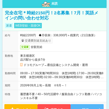
未読
完全在宅＊時給2150円！2名募集！7月！英語メ
インの問い合わせ対応
派遣
WEB登録・面接OK
時給2200円 ◆月収例：338,000円＋残業代（21日換算）
給与
交通費別途支給あり
全額支給
交通費
東京都港区
勤務地
品川駅から徒歩7分
ドコモグループ→通信設備とシステム開発・運用
09:00～17:30(実働7時間30分 休憩1時間) 17:00～26:00(実働8
勤務時間
時間 休憩1時間) 02:00～09:30(実働6時間30分 休憩1時間) ※
日勤は就業時間1/夜勤は就業時間2.3を連続で行って頂きます
2026年09月上旬～長期 ※9月～！
期間
履歴書不要
/
40～50代活躍中
/
服装自由
/
シフト勤務
/
パソコ
特徴
ンスキル不要