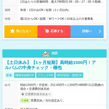
1日あたりの実働時間：最大7時間/日 09：00～17：00 ※勤務時
間は 試験により異なります。
単発・1日のみOK / 短期（1ヶ月以内）
期間
週1日からOK / 副業・WワークOK / 10名以上の大量募集
特徴
気になる！
応募する
詳細へ
未読
【土日休み】【1ヶ月短期】高時給1500円！ア
ルバムの中身チェック・梱包
派遣
職種未経験OK
ブランクOK
WEB登録・面接OK
時給1500円／月収例：252,000円＝1,500円×8時間×21日勤務の
給与
場合＋交通費別途支給
交通費別途支給あり
実費支給／当社規定あり。
交通費