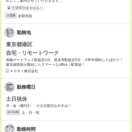
応じてご案内させていただきます。
交通費別途支給あり
全額支給
交通費
勤務地
東京都港区
在宅・リモートワーク
高輪ゲートウェイ駅徒歩1分、泉岳寺駅徒歩5分 ※昨年移転したばかり！
最先端技術が集結したスマートなoffice！駅直結！
ＫＤＤＩ株式会社
勤務曜日
土日祝休
月～金（週5日） ※土日祝日おやすみ！
土・日・祝
休日休暇
勤務時間