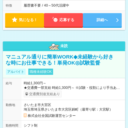
履歴書不要
/
40～50代活躍中
特徴
気になる！
応募する
詳細へ
未読
マニュアル通りに簡単WORK◆未経験から好き
な時にお仕事できる！単発OK◎試験監督
アルバイト
職種未経験OK
時給1,300円～
給与
★交通費一部支給 時給1,300円～ ※試験・役割により手当あり
※勤務回数により昇給あり 【即給（前払い）オプションあ
交通費別途支給あり
り！】 希望される場合、勤務から1週間ほどで給与の一部を受け
取れます。 ※手数料418円がかかります。 【過去試験日の収入
さいたま市大宮区
勤務地
例】 ・河合塾模擬試験 8:30～17:30（休憩1時間） 時給1,300円
埼玉県埼玉県さいたま市大宮区錦町（最寄り駅：大宮駅）
×8時間＝日収10,400円＋交通費 ※当日の役割により時給＋100
円の場合あり ・国家試験 7:00～13:30（休憩なし） 時給1,300
株式会社全国試験運営センター
円（役割手当＋100円）×6時間＝日収8,400円＋交通費 【試用期
間】試用期間なし
シフト制
勤務時間