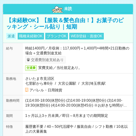
未読
【未経験OK】【服装＆髪色自由！】お菓子のピ
ッキング・シール貼り｜短期
派遣
職種未経験OK
ブランクOK
WEB登録・面接OK
時給1400円／月収例：117,600円＝1,400円×4時間×21日勤務の
給与
場合＋交通費別途支給
交通費別途支給あり
実費支給／当社規定あり。
交通費
さいたま市見沼区
勤務地
七里駅から車6分
/
大宮公園駅
/
大宮(埼玉県)駅
アパレル・日用雑貨
(1)14:00-18:00(休憩0分) (2)14:00-19:00(休憩0分) (3)14:00-
勤務時間
19:30(休憩0分) (4)14:00-20:00(休憩45分) ※お好きな時間が選べ
ます
1ヶ月以上3ヶ月未満／即日～8月末までの期間限定
期間
履歴書不要
/
40～50代活躍中
/
服装自由
/
シフト勤務
/
10名以
特徴
上の大量募集