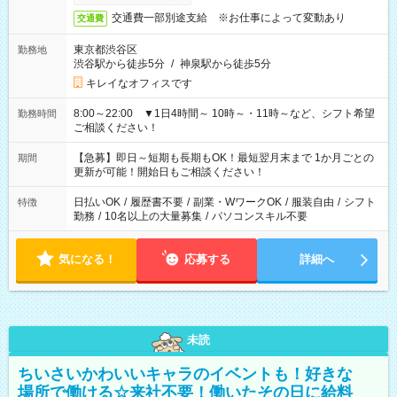
交通費一部別途支給 ※お仕事によって変動あり
交通費
東京都渋谷区
勤務地
渋谷駅から徒歩5分
/
神泉駅から徒歩5分
キレイなオフィスです
8:00～22:00 ▼1日4時間～ 10時～・11時～など、シフト希望
勤務時間
ご相談ください！
【急募】即日～短期も長期もOK！最短翌月末まで 1か月ごとの
期間
更新が可能！開始日もご相談ください！
日払いOK
/
履歴書不要
/
副業・WワークOK
/
服装自由
/
シフト
特徴
勤務
/
10名以上の大量募集
/
パソコンスキル不要
気になる！
応募する
詳細へ
未読
ちいさいかわいいキャラのイベントも！好きな
場所で働ける☆来社不要！働いたその日に給料