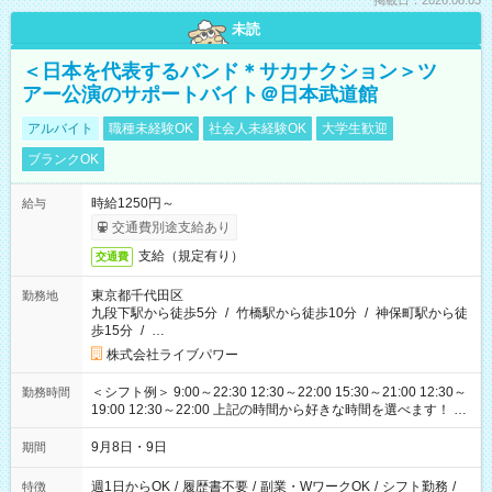
掲載日：2026.08.03
未読
＜日本を代表するバンド＊サカナクション＞ツ
アー公演のサポートバイト＠日本武道館
アルバイト
職種未経験OK
社会人未経験OK
大学生歓迎
ブランクOK
時給1250円～
給与
交通費別途支給あり
支給（規定有り）
交通費
東京都千代田区
勤務地
九段下駅から徒歩5分
/
竹橋駅から徒歩10分
/
神保町駅から徒
歩15分
/
…
株式会社ライブパワー
＜シフト例＞ 9:00～22:30 12:30～22:00 15:30～21:00 12:30～
勤務時間
19:00 12:30～22:00 上記の時間から好きな時間を選べます！ ※
時間は変更となる可能性があります
9月8日・9日
期間
週1日からOK
/
履歴書不要
/
副業・WワークOK
/
シフト勤務
/
特徴