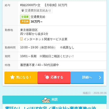
時給2000円+交 【月収例】32万円
給与
交通費別途支給あり
交通費支給
交通費
30万円～
月収例
東京都新宿区
勤務地
四ツ谷駅から徒歩1分
インターネット関連サービス企業
10:00～19:00（休憩:60分） ※残業なし
勤務時間
10/01～長期 ※開始日ご相談ください！
期間
履歴書不要
/
40～50代活躍中
特徴
気になる！
応募する
詳細へ
掲載日：2026.08.06
未読
電話なし！<ほぼ在宅／週1出社>審査事務@渋