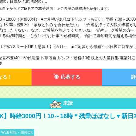
鴨駅
/
目白駅
/
北池袋駅
/
…
≪自宅からドアtoドアで30分以内！≫ご希望の勤務地を紹介します。
00～18:00（休憩60分） ■ご希望があれば下記シフトもOK！ 早番 7:00～16:00 遅
勤 16:30～翌9:30 「家族と休みを合わせたい」 「余裕を持って夕飯の準備
業はしたくない」 など、ご希望を教えてくださいね。 ※Wワーク希望の方へ
する勤務時間と、もう1つのお仕事の勤務時間。 合計で週40時間を超える場
8月中のスタートOK！急募！】2カ月～ ■ご応募から最短2～3日後に就業が
歴書不要
/
40～50代活躍中
/
服装自由
/
シフト勤務
/
10名以上の大量募集
/
電話対応
要
なる！
応募する
詳
未読
K】時給3000円！10～16時＊残業ほぼなし▼新
WEB登録・面接OK