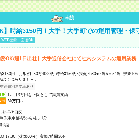
未読
K】時給3150円！大手！大手町での運用管理・保
WEB登録・面接OK
務OK/週1日出社】大手通信会社にて社内システムの運用業務
給3150円 月収例 50万4000円 時給3150円×実働7h30m×週5日×4週+残業1
ものではありません。
交通費別途支給あり
1ヶ月3万円を上限として実費支給
通費
30万円～
収例
京都千代田区
手町(東京都)駅から徒歩1分
通信業
:00-17:30（休憩60分）実働7時間30分