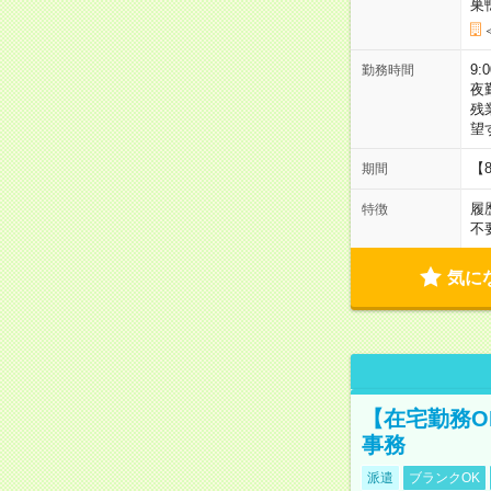
巣
9:
勤務時間
夜
残
望
【
期間
履
特徴
不
気に
【在宅勤務O
事務
派遣
ブランクOK