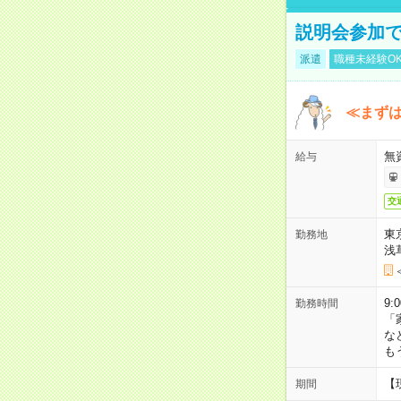
説明会参加で
派遣
職種未経験O
≪まずは
無
給与
交
東
勤務地
浅
9:
勤務時間
「
な
も
【
期間