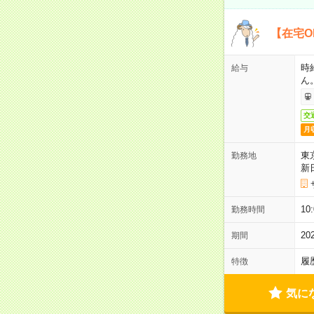
【在宅O
時
給与
ん
交
月
東
勤務地
新
1
勤務時間
2
期間
履
特徴
気に