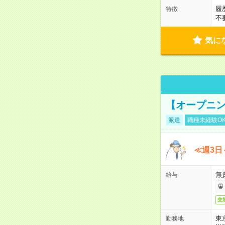
履
特徴
不
気に
【オープニン
派遣
職種未経験O
≪週3日
無
給与
交
東
勤務地