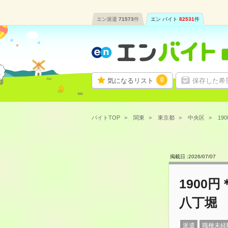
エン派遣
71573
件
エン バイト
82531
件
0
気になるリスト
保存した希
バイトTOP
関東
東京都
中央区
19
掲載日 :
2026
/
07
/
07
1900
八丁堀
派遣
職種未経