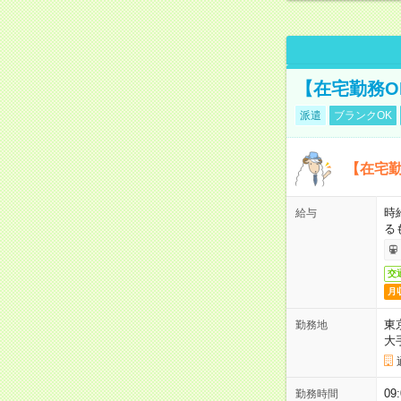
【在宅勤務O
派遣
ブランクOK
【在宅勤
時
給与
る
交
月
東
勤務地
大
09
勤務時間