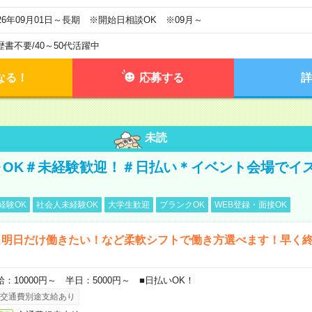
026年09月01日～長期 ※開始日相談OK ※09月～
歴書不要
/
40～50代活躍中
なる！
応募する
詳
未読
～OK＃未経験歓迎！＃日払い＊イベント会場でイ
経験OK
社会人未経験OK
大学生歓迎
ブランクOK
WEB登録・面接OK
ら明日だけ働きたい！など柔軟シフトで働き方選べます！早く
給：10000円～ 半日：5000円～ ■日払いOK！
交通費別途支給あり