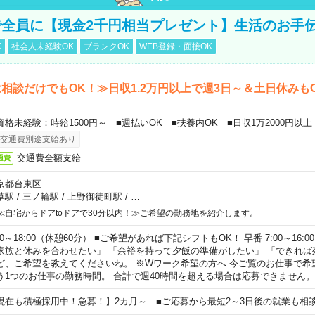
全員に【現金2千円相当プレゼント】生活のお手
K
社会人未経験OK
ブランクOK
WEB登録・面接OK
相談だけでもOK！≫日収1.2万円以上で週3日～＆土日休みも
資格未経験：時給1500円～ ■週払いOK ■扶養内OK ■日収1万2000円以上
交通費別途支給あり
交通費全額支給
通費
京都台東区
草駅
/
三ノ輪駅
/
上野御徒町駅
/
…
≪自宅からドアtoドアで30分以内！≫ご希望の勤務地を紹介します。
00～18:00（休憩60分） ■ご希望があれば下記シフトもOK！ 早番 7:00～16:00 遅
家族と休みを合わせたい」 「余裕を持って夕飯の準備がしたい」 「できれば
ど、ご希望を教えてくださいね。 ※Wワーク希望の方へ 今ご覧のお仕事で希
う1つのお仕事の勤務時間。 合計で週40時間を超える場合は応募できません。
現在も積極採用中！急募！】2カ月～ ■ご応募から最短2～3日後の就業も相