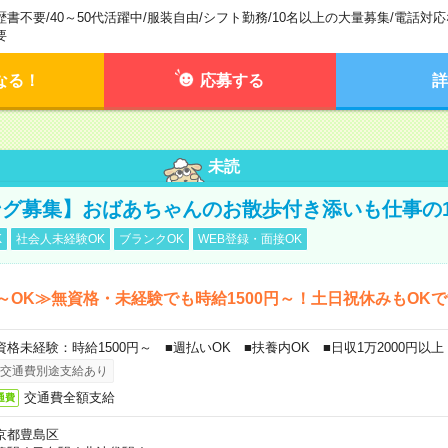
歴書不要
/
40～50代活躍中
/
服装自由
/
シフト勤務
/
10名以上の大量募集
/
電話対応
要
なる！
応募する
詳
未読
グ募集】おばあちゃんのお散歩付き添いも仕事の
K
社会人未経験OK
ブランクOK
WEB登録・面接OK
～OK≫無資格・未経験でも時給1500円～！土日祝休みもOK
資格未経験：時給1500円～ ■週払いOK ■扶養内OK ■日収1万2000円以上
交通費別途支給あり
交通費全額支給
通費
京都豊島区