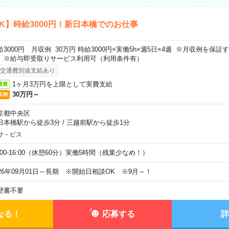
K】時給3000円！新日本橋でのお仕事
給3000円 月収例 30万円 時給3000円×実働5h×週5日×4週 ※月収例を保
。※給与即受取りサービス利用可（利用条件有）
交通費別途支給あり
1ヶ月3万円を上限として実費支給
通費
30万円～
収例
京都中央区
日本橋駅から徒歩3分
/
三越前駅から徒歩1分
サ－ビス
0:00-16:00（休憩60分）実働5時間（残業少なめ！）
026年09月01日～長期 ※開始日相談OK ※9月～！
歴書不要
なる！
応募する
詳