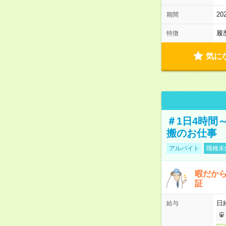
2
期間
履
特徴
気に
＃1日4時間
搬のお仕事
アルバイト
職種未
暇だか
証
日
給与