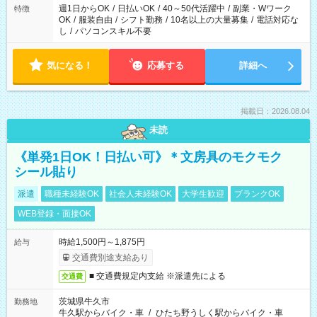
週1日からOK
/
日払いOK
/
40～50代活躍中
/
副業・Wワーク
特徴
OK
/
服装自由
/
シフト勤務
/
10名以上の大量募集
/
電話対応な
し
/
パソコンスキル不要
気になる！
応募する
詳細へ
掲載日：2026.08.04
未読
《単発1日OK！日払い可》＊文房具のモクモク
シール貼り
派遣
職種未経験OK
社会人未経験OK
大学生歓迎
ブランクOK
WEB登録・面接OK
時給1,500円～1,875円
給与
交通費別途支給あり
■ 交通費規定内支給 ※派遣先による
交通費
茨城県牛久市
勤務地
牛久駅からバイク・車
/
ひたち野うしく駅からバイク・車