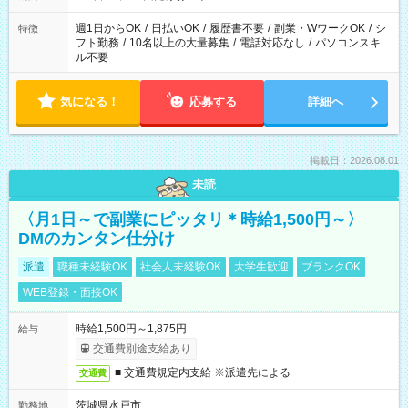
現場によって異なります。 ※勿論、休憩時間はあるのでご安心
ください！
週1日からOK
/
日払いOK
/
履歴書不要
/
副業・WワークOK
/
シ
特徴
フト勤務
/
10名以上の大量募集
/
電話対応なし
/
パソコンスキ
ル不要
気になる！
応募する
詳細へ
掲載日：2026.08.01
未読
〈月1日～で副業にピッタリ＊時給1,500円～〉
DMのカンタン仕分け
派遣
職種未経験OK
社会人未経験OK
大学生歓迎
ブランクOK
WEB登録・面接OK
時給1,500円～1,875円
給与
交通費別途支給あり
■ 交通費規定内支給 ※派遣先による
交通費
茨城県水戸市
勤務地