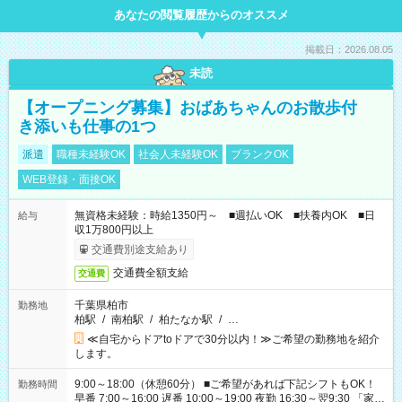
あなたの閲覧履歴からのオススメ
掲載日：2026.08.05
未読
【オープニング募集】おばあちゃんのお散歩付
き添いも仕事の1つ
派遣
職種未経験OK
社会人未経験OK
ブランクOK
WEB登録・面接OK
無資格未経験：時給1350円～ ■週払いOK ■扶養内OK ■日
給与
収1万800円以上
交通費別途支給あり
交通費全額支給
交通費
千葉県柏市
勤務地
柏駅
/
南柏駅
/
柏たなか駅
/
…
≪自宅からドアtoドアで30分以内！≫ご希望の勤務地を紹介
します。
9:00～18:00（休憩60分） ■ご希望があれば下記シフトもOK！
勤務時間
早番 7:00～16:00 遅番 10:00～19:00 夜勤 16:30～翌9:30 「家族