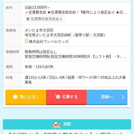
日給13,000円～
給与
＋交通費支給 ★交通費全額支給！ ┗案件により規定あり ★日払
いOK！（規定あり） ┗働いたその日に現金GET♪ お仕事後はコ
交通費別途支給あり
ンビニATMから 日払い分を引き落とせます！ 【試用期間】試
用期間なし
さいたま市大宮区
勤務地
埼玉県さいたま市大宮区錦町（最寄り駅：大宮駅）
株式会社ワンベルウッズ
勤務時間は指定なし
勤務時間
変形労働時間制 想定労働時間160時間/月 【シフト例】 ・8：00
～21：00
単発・1日のみOK
期間
週1日からOK / 日払いOK / 副業・WワークOK / 10名以上の大量
特徴
募集
気になる！
応募する
詳細へ
未読