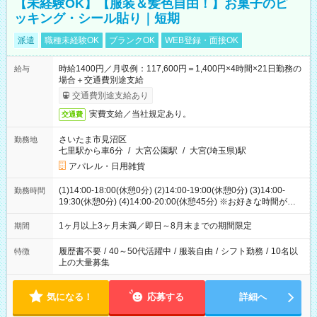
【未経験OK】【服装＆髪色自由！】お菓子のピ
ッキング・シール貼り｜短期
派遣
職種未経験OK
ブランクOK
WEB登録・面接OK
時給1400円／月収例：117,600円＝1,400円×4時間×21日勤務の
給与
場合＋交通費別途支給
交通費別途支給あり
実費支給／当社規定あり。
交通費
さいたま市見沼区
勤務地
七里駅から車6分
/
大宮公園駅
/
大宮(埼玉県)駅
アパレル・日用雑貨
(1)14:00-18:00(休憩0分) (2)14:00-19:00(休憩0分) (3)14:00-
勤務時間
19:30(休憩0分) (4)14:00-20:00(休憩45分) ※お好きな時間が選べ
ます
1ヶ月以上3ヶ月未満／即日～8月末までの期間限定
期間
履歴書不要
/
40～50代活躍中
/
服装自由
/
シフト勤務
/
10名以
特徴
上の大量募集
気になる！
応募する
詳細へ