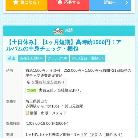
気になる！
応募する
詳細へ
未読
【土日休み】【1ヶ月短期】高時給1500円！ア
ルバムの中身チェック・梱包
派遣
職種未経験OK
ブランクOK
WEB登録・面接OK
時給1500円／月収例：252,000円＝1,500円×8時間×21日勤務の
給与
場合＋交通費別途支給
交通費別途支給あり
実費支給／当社規定あり。
交通費
埼玉県川口市
勤務地
赤羽駅からバス10分
/
川口元郷駅
情報・出版・メディア
(1)09:00-18:00(休憩60分)
勤務時間
1ヶ月以上3ヶ月未満／即日～1ヵ月間（更新の可能性あり）
期間