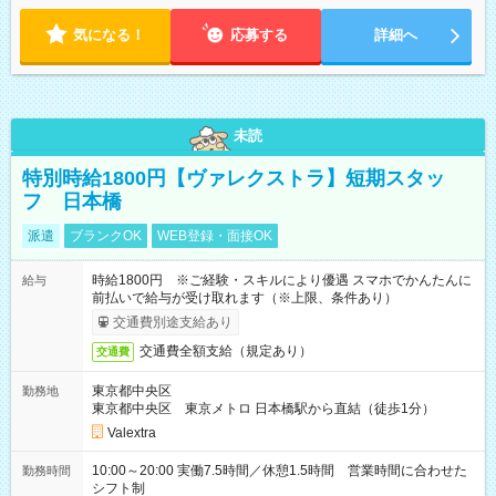
気になる！
応募する
詳細へ
未読
特別時給1800円【ヴァレクストラ】短期スタッ
フ 日本橋
派遣
ブランクOK
WEB登録・面接OK
時給1800円 ※ご経験・スキルにより優遇 スマホでかんたんに
給与
前払いで給与が受け取れます（※上限、条件あり）
交通費別途支給あり
交通費全額支給（規定あり）
交通費
東京都中央区
勤務地
東京都中央区 東京メトロ 日本橋駅から直結（徒歩1分）
Valextra
10:00～20:00 実働7.5時間／休憩1.5時間 営業時間に合わせた
勤務時間
シフト制