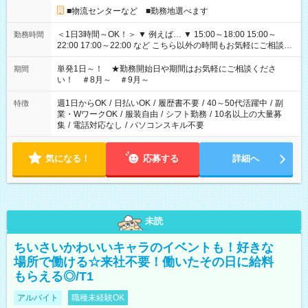
■物流センターなど ■勤務地選べます
＜1日3時間～OK！＞ ▼ 例えば… ▼ 15:00～18:00 15:00～
勤務時間
22:00 17:00～22:00 など こちら以外の時間もお気軽にご相談く
ださい！
単発1日～！ ★勤務開始日や期間はお気軽にご相談くださ
期間
い！ ＃8月～ ＃9月～
週1日からOK
/
日払いOK
/
履歴書不要
/
40～50代活躍中
/
副
特徴
業・WワークOK
/
服装自由
/
シフト勤務
/
10名以上の大量募
集
/
電話対応なし
/
パソコンスキル不要
気になる！
応募する
詳細へ
未読
ちいさいかわいいキャラのイベントも！好きな
場所で働ける☆来社不要！働いたその日に給料
もらえる◎/T1
アルバイト
職種未経験OK