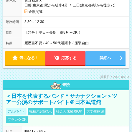
東京都港区
勤務地
田町(東京都)駅から徒歩4分
/
三田(東京都)駅から徒歩7分
金融関連
8:30～12:30
勤務時間
【急募】即日～長期 ※8月～OK！
期間
履歴書不要
/
40～50代活躍中
/
服装自由
特徴
気になる！
応募する
詳細へ
掲載日：2026.08.03
未読
＜日本を代表するバンド＊サカナクション＞ツ
アー公演のサポートバイト＠日本武道館
アルバイト
職種未経験OK
社会人未経験OK
大学生歓迎
ブランクOK
時給1250円～
給与