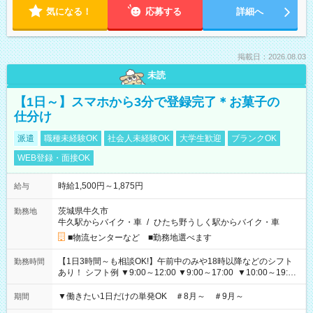
気になる！
応募する
詳細へ
掲載日：2026.08.03
未読
【1日～】スマホから3分で登録完了＊お菓子の
仕分け
派遣
職種未経験OK
社会人未経験OK
大学生歓迎
ブランクOK
WEB登録・面接OK
時給1,500円～1,875円
給与
茨城県牛久市
勤務地
牛久駅からバイク・車
/
ひたち野うしく駅からバイク・車
■物流センターなど ■勤務地選べます
【1日3時間～も相談OK!】午前中のみや18時以降などのシフト
勤務時間
あり！ シフト例 ▼9:00～12:00 ▼9:00～17:00 ▼10:00～19:00
▼18:00～21:00
▼働きたい1日だけの単発OK ＃8月～ ＃9月～
期間