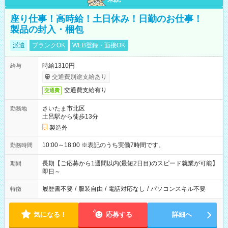
座り仕事！高時給！土日休み！日勤のお仕事！
製品の封入・梱包
派遣
ブランクOK
WEB登録・面接OK
時給1310円
給与
交通費別途支給あり
交通費支給有り
交通費
さいたま市北区
勤務地
土呂駅から徒歩13分
製造外
10:00～18:00 ※表記のうち実働7時間です。
勤務時間
長期【ご応募から1週間以内(最短2日目)のスピード就業が可能】
期間
即日～
履歴書不要
/
服装自由
/
電話対応なし
/
パソコンスキル不要
特徴
気になる！
応募する
詳細へ