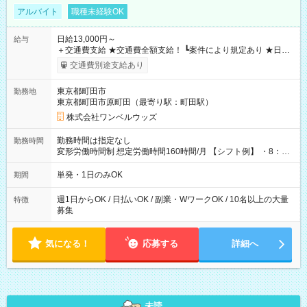
アルバイト
職種未経験OK
日給13,000円～
給与
＋交通費支給 ★交通費全額支給！ ┗案件により規定あり ★日払
いOK！（規定あり） ┗働いたその日に現金GET♪ お仕事後はコ
交通費別途支給あり
ンビニATMから 日払い分を引き落とせます！ 【試用期間】試
用期間なし
東京都町田市
勤務地
東京都町田市原町田（最寄り駅：町田駅）
株式会社ワンベルウッズ
勤務時間は指定なし
勤務時間
変形労働時間制 想定労働時間160時間/月 【シフト例】 ・8：00
～21：00
単発・1日のみOK
期間
週1日からOK / 日払いOK / 副業・WワークOK / 10名以上の大量
特徴
募集
気になる！
応募する
詳細へ
未読