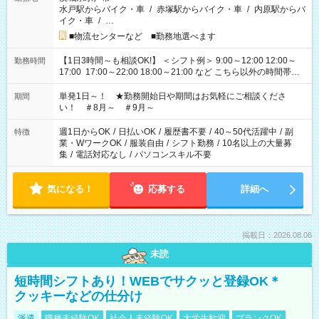
水戸駅からバイク・車
/
赤塚駅からバイク・車
/
内原駅からバ
イク・車
/
…
■物流センターなど ■勤務地選べます
【1日3時間～も相談OK!】 ＜シフト例＞ 9:00～12:00 12:00～
勤務時間
17:00 17:00～22:00 18:00～21:00 など こちら以外の時間帯も
お気軽にご相談ください！
単発1日～！ ★勤務開始日や期間はお気軽にご相談くださ
期間
い！ ＃8月～ ＃9月～
週1日からOK
/
日払いOK
/
履歴書不要
/
40～50代活躍中
/
副
特徴
業・WワークOK
/
服装自由
/
シフト勤務
/
10名以上の大量募
集
/
電話対応なし
/
パソコンスキル不要
気になる！
応募する
詳細へ
掲載日：2026.08.06
未読
短時間シフトあり！WEBでサクッと登録OK＊
クッキーなどの仕分け
派遣
職種未経験OK
社会人未経験OK
大学生歓迎
ブランクOK