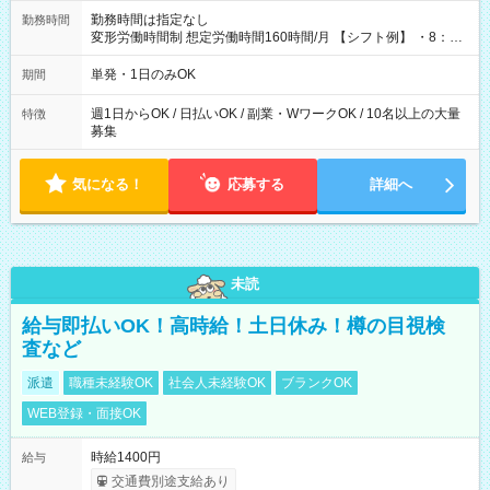
勤務時間は指定なし
勤務時間
変形労働時間制 想定労働時間160時間/月 【シフト例】 ・8：00
～21：00
単発・1日のみOK
期間
週1日からOK / 日払いOK / 副業・WワークOK / 10名以上の大量
特徴
募集
気になる！
応募する
詳細へ
未読
給与即払いOK！高時給！土日休み！樽の目視検
査など
派遣
職種未経験OK
社会人未経験OK
ブランクOK
WEB登録・面接OK
時給1400円
給与
交通費別途支給あり