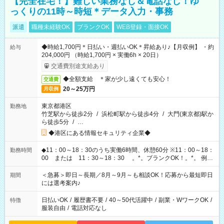
【完全在宅！】難しい業務なし＆電話なし！ゆ
っくりの11時～時短＊データ入力・事務
派遣
職種未経験OK
ブランクOK
WEB登録・面接OK
◆時給1,700円＊日払い・週払いOK＊昇給あり♪【月収例】 ・約
給与
204,000円 （時給1,700円 × 実働6h × 20日）
交通費別途支給あり
◆全額支給 ＊家が少し遠くても安心！
交通費
20～25万円
月収例
東京都港区
勤務地
竹芝駅から徒歩2分
/
浜松町駅から徒歩4分
/
大門(東京都)駅か
ら徒歩5分
/
…
◆港区にある情報セキュリティ企業◆
◆11：00～18：30のうち実働6時間、休憩60分 ※11：00～18：
勤務時間
00 または 11：30～18：30 。*。ブランクOK！。*。 例え
ば前職が、 在宅/財団法人/事務/コールセンター/受付/販売/カフェ
スタッフ スイーツ販売/ホテルフロント/化粧品販売/など 様々な
＜急募＞即日～長期／8月～9月～も相談OK！応募から最短即日
期間
業界から入社して活躍されています♪
には選考案内♪
日払いOK
/
履歴書不要
/
40～50代活躍中
/
副業・WワークOK
/
特徴
服装自由
/
電話対応なし