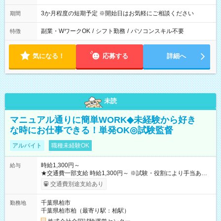
3か月程度の短期予定 ※開始日はお気軽にご相談ください
期間
副業・WワークOK
/
シフト勤務
/
パソコンスキル不要
特徴
気になる！
応募する
詳細へ
未読
マニュアル通りに簡単WORK◆未経験から好き
な時にお仕事できる！単発OK◎試験監督
アルバイト
職種未経験OK
時給1,300円～
給与
★交通費一部支給 時給1,300円～ ※試験・役割により手当あり
※勤務回数により昇給あり 【即給（前払い）オプションあ
交通費別途支給あり
り！】 希望される場合、勤務から1週間ほどで給与の一部を受け
取れます。 ※手数料418円がかかります。 【過去試験日の収入
千葉県柏市
勤務地
例】 ・河合塾模擬試験 8:30～17:30（休憩1時間） 時給1,300円
千葉県柏市柏（最寄り駅：柏駅）
×8時間＝日収10,400円＋交通費 ※当日の役割により時給＋100
円の場合あり ・国家試験 7:00～13:30（休憩なし） 時給1,300