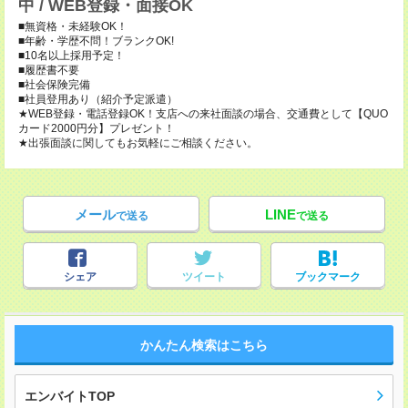
中 / WEB登録・面接OK
■無資格・未経験OK！
■年齢・学歴不問！ブランクOK!
■10名以上採用予定！
■履歴書不要
■社会保険完備
■社員登用あり（紹介予定派遣）
★WEB登録・電話登録OK！支店への来社面談の場合、交通費として【QUO
カード2000円分】プレゼント！
★出張面談に関してもお気軽にご相談ください。
メール
LINE
で送る
で送る
シェア
ツイート
ブックマーク
かんたん検索はこちら
エンバイトTOP