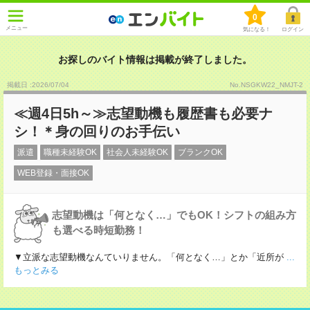
0
メニュー
気になる！
ログイン
お探しのバイト情報は掲載が終了しました。
掲載日 :2026
/
07
/
04
No.NSGKW22_NMJT-2
≪週4日5h～≫志望動機も履歴書も必要ナ
シ！＊身の回りのお手伝い
派遣
職種未経験OK
社会人未経験OK
ブランクOK
WEB登録・面接OK
志望動機は「何となく…」でもOK！シフトの組み方
も選べる時短勤務！
▼立派な志望動機なんていりません。「何となく…」とか「近所が
...
もっとみる