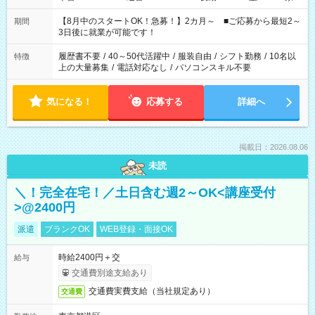
と休みを合わせたい」 「余裕を持って夕飯の準備がしたい」
「できれば残業はしたくない」 など、ご希望を教えてください
【8月中のスタートOK！急募！】2カ月～ ■ご応募から最短2～
期間
ね。 ※Wワーク希望の方へ 今ご覧のお仕事で希望する勤務時間
3日後に就業が可能です！
と、もう1つのお仕事の勤務時間。 合計で週40時間を超える場
合は応募できません。
履歴書不要
/
40～50代活躍中
/
服装自由
/
シフト勤務
/
10名以
特徴
上の大量募集
/
電話対応なし
/
パソコンスキル不要
気になる！
応募する
詳細へ
掲載日：2026.08.06
未読
＼！完全在宅！／土日含む週2～OK<講座受付
>@2400円
派遣
ブランクOK
WEB登録・面接OK
時給2400円＋交
給与
交通費別途支給あり
交通費実費支給（当社規定あり）
交通費