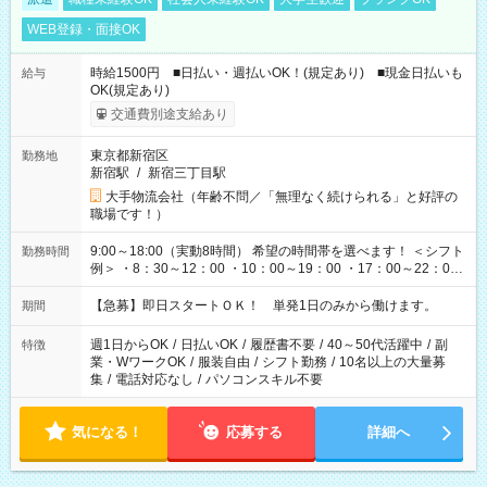
WEB登録・面接OK
時給1500円 ■日払い・週払いOK！(規定あり) ■現金日払いも
給与
OK(規定あり)
交通費別途支給あり
東京都新宿区
勤務地
新宿駅
/
新宿三丁目駅
大手物流会社（年齢不問／「無理なく続けられる」と好評の
職場です！）
9:00～18:00（実動8時間） 希望の時間帯を選べます！ ＜シフト
勤務時間
例＞ ・8：30～12：00 ・10：00～19：00 ・17：00～22：00
・13：00～22：00 ・22：00～翌6：00 など
【急募】即日スタートＯＫ！ 単発1日のみから働けます。
期間
週1日からOK
/
日払いOK
/
履歴書不要
/
40～50代活躍中
/
副
特徴
業・WワークOK
/
服装自由
/
シフト勤務
/
10名以上の大量募
集
/
電話対応なし
/
パソコンスキル不要
気になる！
応募する
詳細へ