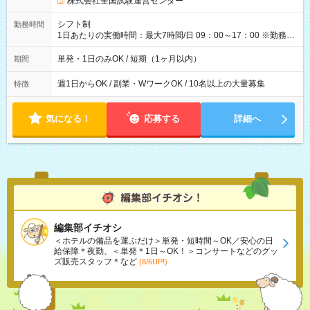
株式会社全国試験運営センター
円（役割手当＋100円）×6時間＝日収8,400円＋交通費 【試用期
間】試用期間なし
シフト制
勤務時間
1日あたりの実働時間：最大7時間/日 09：00～17：00 ※勤務時
間は 試験により異なります。
単発・1日のみOK / 短期（1ヶ月以内）
期間
週1日からOK / 副業・WワークOK / 10名以上の大量募集
特徴
気になる！
応募する
詳細へ
編集部イチオシ
＜ホテルの備品を運ぶだけ＞単発・短時間～OK／安心の日
給保障＊夜勤、＜単発＊1日～OK！＞コンサートなどのグッ
ズ販売スタッフ＊など
(8/6UP!)