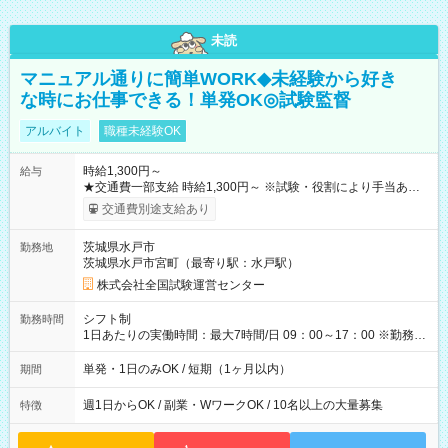
未読
マニュアル通りに簡単WORK◆未経験から好き
な時にお仕事できる！単発OK◎試験監督
アルバイト
職種未経験OK
時給1,300円～
給与
★交通費一部支給 時給1,300円～ ※試験・役割により手当あり
※勤務回数により昇給あり 【即給（前払い）オプションあ
交通費別途支給あり
り！】 希望される場合、勤務から1週間ほどで給与の一部を受け
取れます。 ※手数料418円がかかります。 【過去試験日の収入
茨城県水戸市
勤務地
例】 ・河合塾模擬試験 8:30～17:30（休憩1時間） 時給1,300円
茨城県水戸市宮町（最寄り駅：水戸駅）
×8時間＝日収10,400円＋交通費 ※当日の役割により時給＋100
円の場合あり ・国家試験 7:00～13:30（休憩なし） 時給1,300
株式会社全国試験運営センター
円（役割手当＋100円）×6時間＝日収8,400円＋交通費 【試用期
間】試用期間なし
シフト制
勤務時間
1日あたりの実働時間：最大7時間/日 09：00～17：00 ※勤務時
間は 試験により異なります。
単発・1日のみOK / 短期（1ヶ月以内）
期間
週1日からOK / 副業・WワークOK / 10名以上の大量募集
特徴