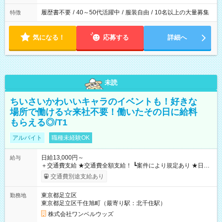
履歴書不要
/
40～50代活躍中
/
服装自由
/
10名以上の大量募集
特徴
気になる！
応募する
詳細へ
未読
ちいさいかわいいキャラのイベントも！好きな
場所で働ける☆来社不要！働いたその日に給料
もらえる◎/T1
アルバイト
職種未経験OK
日給13,000円～
給与
＋交通費支給 ★交通費全額支給！ ┗案件により規定あり ★日払
いOK！（規定あり） ┗働いたその日に現金GET♪ お仕事後はコ
交通費別途支給あり
ンビニATMから 日払い分を引き落とせます！ 【試用期間】試
用期間なし
東京都足立区
勤務地
東京都足立区千住旭町（最寄り駅：北千住駅）
株式会社ワンベルウッズ