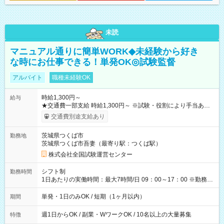
未読
マニュアル通りに簡単WORK◆未経験から好き
な時にお仕事できる！単発OK◎試験監督
アルバイト
職種未経験OK
時給1,300円～
給与
★交通費一部支給 時給1,300円～ ※試験・役割により手当あり
※勤務回数により昇給あり 【即給（前払い）オプションあ
交通費別途支給あり
り！】 希望される場合、勤務から1週間ほどで給与の一部を受け
取れます。 ※手数料418円がかかります。 【過去試験日の収入
茨城県つくば市
勤務地
例】 ・河合塾模擬試験 8:30～17:30（休憩1時間） 時給1,300円
茨城県つくば市吾妻（最寄り駅：つくば駅）
×8時間＝日収10,400円＋交通費 ※当日の役割により時給＋100
円の場合あり ・国家試験 7:00～13:30（休憩なし） 時給1,300
株式会社全国試験運営センター
円（役割手当＋100円）×6時間＝日収8,400円＋交通費 【試用期
間】試用期間なし
シフト制
勤務時間
1日あたりの実働時間：最大7時間/日 09：00～17：00 ※勤務時
間は 試験により異なります。
単発・1日のみOK / 短期（1ヶ月以内）
期間
週1日からOK / 副業・WワークOK / 10名以上の大量募集
特徴