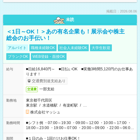
掲載日：2026.08.06
未読
＜1日～OK！＞あの有名企業も！展示会や株主
総会のお手伝い！
アルバイト
職種未経験OK
社会人未経験OK
大学生歓迎
ブランクOK
WEB登録・面接OK
■日給16,840円～ ■日払いOK ■実働3時間5,120円のお仕事あ
給与
ります！
交通費別途支給あり
一部支給
交通費
東京都千代田区
勤務地
東京駅
/
水道橋駅
/
有楽町駅
/
…
株式会社マッシュ
■シフト例 ・07:00～19:30 ・09:00～12:00 ・10:00～17:00 ・
勤務時間
18:00～23:00 ・19:00～07:00 ・20:00～09:00 ・22:00～06:00
etc ★最短で3時間で5,120円のお仕事から 15時間で2万円近く稼
げるお仕事も！ ご希望のお時間に合わせてご紹介！ ※シフトは
■１日のみ・1回だけお仕事OK！
期間