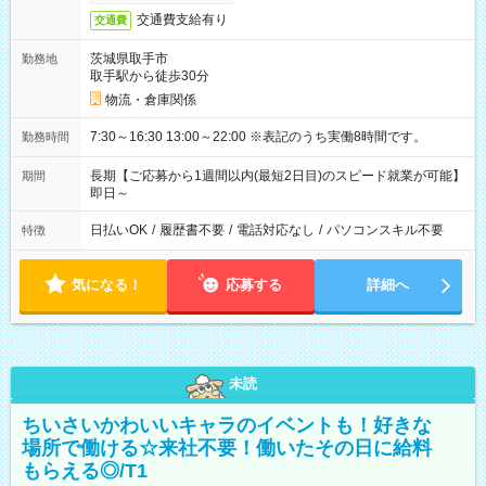
交通費支給有り
交通費
茨城県取手市
勤務地
取手駅から徒歩30分
物流・倉庫関係
7:30～16:30 13:00～22:00 ※表記のうち実働8時間です。
勤務時間
長期【ご応募から1週間以内(最短2日目)のスピード就業が可能】
期間
即日～
日払いOK
/
履歴書不要
/
電話対応なし
/
パソコンスキル不要
特徴
気になる！
応募する
詳細へ
未読
ちいさいかわいいキャラのイベントも！好きな
場所で働ける☆来社不要！働いたその日に給料
もらえる◎/T1