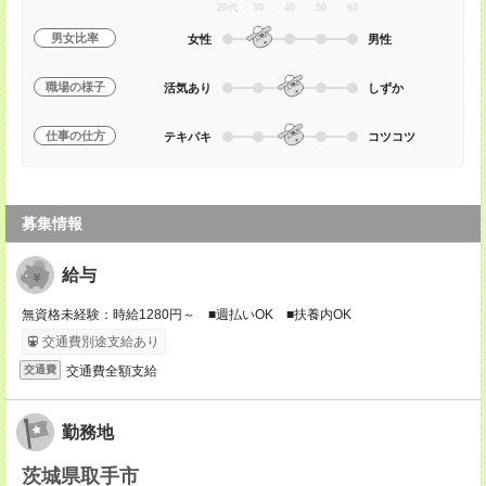
20代
30
40
50
60
男女比率
女性
男性
職場の様子
活気あり
しずか
仕事の仕方
テキパキ
コツコツ
募集情報
給与
無資格未経験：時給1280円～ ■週払いOK ■扶養内OK
交通費別途支給あり
交通費全額支給
交通費
勤務地
茨城県取手市