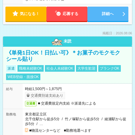
気になる！
応募する
詳細へ
掲載日：2026.08.06
未読
《単発1日OK！日払い可》＊お菓子のモクモク
シール貼り
派遣
職種未経験OK
社会人未経験OK
大学生歓迎
ブランクOK
WEB登録・面接OK
時給1,500円～1,875円
給与
交通費別途支給あり
■ 交通費規定内支給 ※派遣先による
交通費
東京都足立区
勤務地
北千住駅から徒歩5分
/
竹ノ塚駅から徒歩5分
/
綾瀬駅から徒
歩5分
/
…
■物流センターなど ■勤務地選べます