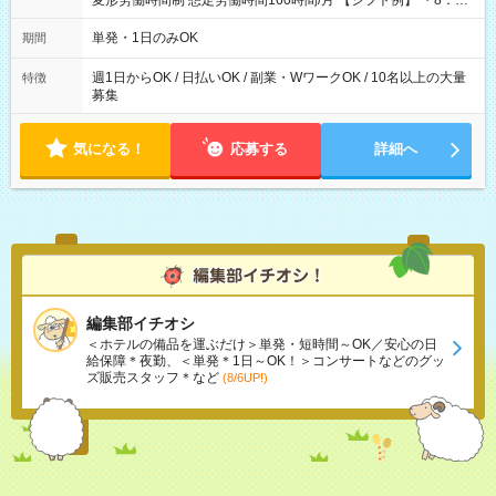
変形労働時間制 想定労働時間160時間/月 【シフト例】 ・8：00
～21：00
単発・1日のみOK
期間
週1日からOK / 日払いOK / 副業・WワークOK / 10名以上の大量
特徴
募集
気になる！
応募する
詳細へ
編集部イチオシ
＜ホテルの備品を運ぶだけ＞単発・短時間～OK／安心の日
給保障＊夜勤、＜単発＊1日～OK！＞コンサートなどのグッ
ズ販売スタッフ＊など
(8/6UP!)