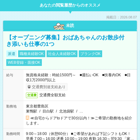
あなたの閲覧履歴からのオススメ
掲載日：2026.08.07
未読
【オープニング募集】おばあちゃんのお散歩付
き添いも仕事の1つ
派遣
職種未経験OK
社会人未経験OK
ブランクOK
WEB登録・面接OK
無資格未経験：時給1500円～ ■週払いOK ■扶養内OK ■日
給与
収1万2000円以上
交通費別途支給あり
交通費全額支給
交通費
東京都豊島区
勤務地
巣鴨駅
/
目白駅
/
北池袋駅
/
…
≪自宅からドアtoドアで30分以内！≫ご希望の勤務地を紹介
します。
9:00～18:00（休憩60分） ■ご希望があれば下記シフトもOK！
勤務時間
早番 7:00～16:00 遅番 10:00～19:00 夜勤 16:30～翌9:30 「家族