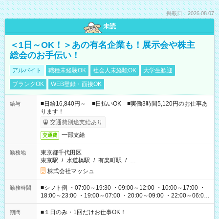
掲載日：2026.08.07
未読
＜1日～OK！＞あの有名企業も！展示会や株主
総会のお手伝い！
アルバイト
職種未経験OK
社会人未経験OK
大学生歓迎
ブランクOK
WEB登録・面接OK
■日給16,840円～ ■日払いOK ■実働3時間5,120円のお仕事あ
給与
ります！
交通費別途支給あり
一部支給
交通費
東京都千代田区
勤務地
東京駅
/
水道橋駅
/
有楽町駅
/
…
株式会社マッシュ
■シフト例 ・07:00～19:30 ・09:00～12:00 ・10:00～17:00 ・
勤務時間
18:00～23:00 ・19:00～07:00 ・20:00～09:00 ・22:00～06:00
etc ★最短で3時間で5,120円のお仕事から 15時間で2万円近く稼
げるお仕事も！ ご希望のお時間に合わせてご紹介！ ※シフトは
■１日のみ・1回だけお仕事OK！
期間