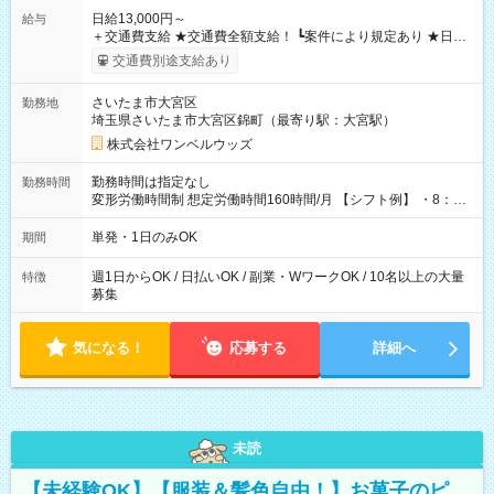
日給13,000円～
給与
＋交通費支給 ★交通費全額支給！ ┗案件により規定あり ★日払
いOK！（規定あり） ┗働いたその日に現金GET♪ お仕事後はコ
交通費別途支給あり
ンビニATMから 日払い分を引き落とせます！ 【試用期間】試
用期間なし
さいたま市大宮区
勤務地
埼玉県さいたま市大宮区錦町（最寄り駅：大宮駅）
株式会社ワンベルウッズ
勤務時間は指定なし
勤務時間
変形労働時間制 想定労働時間160時間/月 【シフト例】 ・8：00
～21：00
単発・1日のみOK
期間
週1日からOK / 日払いOK / 副業・WワークOK / 10名以上の大量
特徴
募集
気になる！
応募する
詳細へ
未読
【未経験OK】【服装＆髪色自由！】お菓子のピ