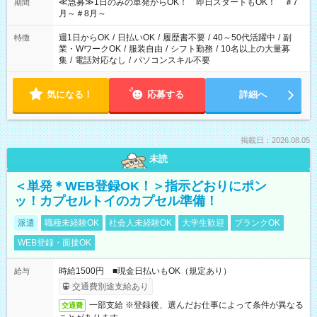
≪急募≫1日のみの単発からOK！ 即日スタートもOK！ ＃7
期間
月～＃8月～
週1日からOK
/
日払いOK
/
履歴書不要
/
40～50代活躍中
/
副
特徴
業・WワークOK
/
服装自由
/
シフト勤務
/
10名以上の大量募
集
/
電話対応なし
/
パソコンスキル不要
気になる！
応募する
詳細へ
掲載日：2026.08.05
未読
＜単発＊WEB登録OK！＞指示どおりにポン
ッ！カプセルトイのカプセル準備！
派遣
職種未経験OK
社会人未経験OK
大学生歓迎
ブランクOK
WEB登録・面接OK
時給1500円 ■現金日払いもOK（規定あり）
給与
交通費別途支給あり
一部支給 ※登録後、選んだお仕事によって条件が異なる
交通費