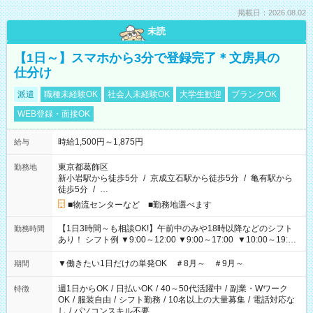
掲載日：2026.08.02
未読
【1日～】スマホから3分で登録完了＊文房具の
仕分け
派遣
職種未経験OK
社会人未経験OK
大学生歓迎
ブランクOK
WEB登録・面接OK
時給1,500円～1,875円
給与
東京都葛飾区
勤務地
新小岩駅から徒歩5分
/
京成立石駅から徒歩5分
/
亀有駅から
徒歩5分
/
…
■物流センターなど ■勤務地選べます
【1日3時間～も相談OK!】午前中のみや18時以降などのシフト
勤務時間
あり！ シフト例 ▼9:00～12:00 ▼9:00～17:00 ▼10:00～19:00
▼18:00～21:00
▼働きたい1日だけの単発OK ＃8月～ ＃9月～
期間
週1日からOK
/
日払いOK
/
40～50代活躍中
/
副業・Wワーク
特徴
OK
/
服装自由
/
シフト勤務
/
10名以上の大量募集
/
電話対応な
し
/
パソコンスキル不要