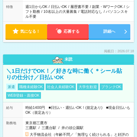
現場によって異なります。 ※勿論、休憩時間はあるのでご安心
ください！
週1日からOK
/
日払いOK
/
履歴書不要
/
副業・WワークOK
/
シ
特徴
フト勤務
/
10名以上の大量募集
/
電話対応なし
/
パソコンスキ
ル不要
気になる！
応募する
詳細へ
掲載日：2026.07.18
未読
＼1日だけでOK！／好きな時に働く＊シール貼
りの仕分け／日払いOK
派遣
職種未経験OK
社会人未経験OK
大学生歓迎
ブランクOK
WEB登録・面接OK
時給1400円 ■日払い・週払いOK！(規定あり) ■現金日払いも
給与
OK（規定あり）
東京都三鷹市
勤務地
三鷹駅
/
三鷹台駅
/
井の頭公園駅
大手物流会社（年齢不問／「無理なく続けられる」と好評の