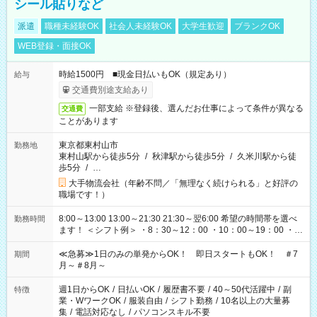
シール貼りなど
派遣
職種未経験OK
社会人未経験OK
大学生歓迎
ブランクOK
WEB登録・面接OK
時給1500円 ■現金日払いもOK（規定あり）
給与
交通費別途支給あり
一部支給 ※登録後、選んだお仕事によって条件が異なる
交通費
ことがあります
東京都東村山市
勤務地
東村山駅から徒歩5分
/
秋津駅から徒歩5分
/
久米川駅から徒
歩5分
/
…
大手物流会社（年齢不問／「無理なく続けられる」と好評の
職場です！）
8:00～13:00 13:00～21:30 21:30～翌6:00 希望の時間帯を選べ
勤務時間
ます！ ＜シフト例＞ ・8：30～12：00 ・10：00～19：00 ・
17：00～22：00 ・13：00～22：00 ・22：00～翌6：00 など
≪急募≫1日のみの単発からOK！ 即日スタートもOK！ ＃7
期間
月～＃8月～
週1日からOK
/
日払いOK
/
履歴書不要
/
40～50代活躍中
/
副
特徴
業・WワークOK
/
服装自由
/
シフト勤務
/
10名以上の大量募
集
/
電話対応なし
/
パソコンスキル不要