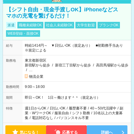
【シフト自由・現金手渡しOK】iPhoneなどス
マホの充電を繋げるだけ！
派遣
職種未経験OK
社会人未経験OK
大学生歓迎
ブランクOK
WEB登録・面接OK
時給1414円～ ▼日払いOK（規定あり） ■初勤務手当あり
給与
※規定による
東京都新宿区
勤務地
新宿駅から徒歩
/
新宿三丁目駅から徒歩
/
高田馬場駅から徒歩
/
…
物流企業
9:00～18:00
勤務時間
即日～OK！ 1日～働けます＾＾（規定あり）
期間
週1日からOK
/
日払いOK
/
履歴書不要
/
40～50代活躍中
/
副
特徴
業・WワークOK
/
服装自由
/
シフト勤務
/
10名以上の大量募
集
/
電話対応なし
/
パソコンスキル不要
気になる！
応募する
詳細へ