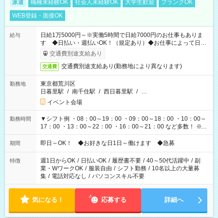
派遣
職種未経験OK
社会人未経験OK
大学生歓迎
ブランクOK
WEB登録・面接OK
日給1万5000円～※実働5時間で日給7000円のお仕事もありま
給与
す ◆日払い・週払いOK！（規定あり）◆お仕事によって日給
も異なります
交通費別途支給あり
交通費別途支給あり(勤務地により異なります)
交通費
東京都荒川区
勤務地
日暮里駅
/
南千住駅
/
西日暮里駅
/
…
イベント会場
▼シフト例 ・08：00～19：00 ・09：00～18：00 ・10：00～
勤務時間
17：00 ・13：00～22：00 ・16：00～21：00 など多数！ ※お
仕事により勤務時間が異なります
即日～OK！ ◆お好きな日1日～働けます ◆急募
期間
週1日からOK
/
日払いOK
/
履歴書不要
/
40～50代活躍中
/
副
特徴
業・WワークOK
/
服装自由
/
シフト勤務
/
10名以上の大量募
集
/
電話対応なし
/
パソコンスキル不要
気になる！
応募する
詳細へ