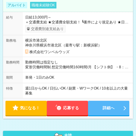
アルバイト
職種未経験OK
日給13,000円～
給与
＋交通費支給 ★交通費全額支給！ ┗案件により規定あり ★日払
いOK！（規定あり） ┗働いたその日に現金GET♪ お仕事後はコ
交通費別途支給あり
ンビニATMから 日払い分を引き落とせます！ 【試用期間】試
用期間なし
横浜市港北区
勤務地
神奈川県横浜市港北区（最寄り駅：新横浜駅）
株式会社ワンベルウッズ
勤務時間は指定なし
勤務時間
変形労働時間制 想定労働時間160時間/月 【シフト例】 ・8：00
～21：00
単発・1日のみOK
期間
週1日からOK / 日払いOK / 副業・WワークOK / 10名以上の大量
特徴
募集
気になる！
応募する
詳細へ
未読