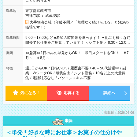
ことがあります
東京都武蔵野市
勤務地
吉祥寺駅
/
武蔵境駅
大手物流会社（年齢不問／「無理なく続けられる」と好評の
職場です！）
9:00～18:00など ■希望の時間帯を選べます！ ▼他にも様々な時
勤務時間
間帯でお仕事をご用意しています！ ＜シフト例＞ 8:30～12:00
17:00～22:00 13:00～22:00 22:00～翌6:00 など
≪急募≫1日のみの単発からOK！ 即日スタートもOK！ ＃7
期間
月～ ＃8月～
週1日からOK
/
日払いOK
/
履歴書不要
/
40～50代活躍中
/
副
特徴
業・WワークOK
/
服装自由
/
シフト勤務
/
10名以上の大量募
集
/
電話対応なし
/
パソコンスキル不要
気になる！
応募する
詳細へ
掲載日：2026.08.06
未読
＜単発＊好きな時にお仕事＞お菓子の仕分けや