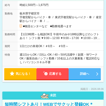
時給1,500円～1,875円
給与
栃木県宇都宮市
勤務地
宇都宮駅からバイク・車
/
東武宇都宮駅からバイク・車
/
雀宮
駅からバイク・車
/
…
■物流センターなど ■勤務地選べます
【1日3時間～も相談OK!】午前中のみや18時以降などのシフト
勤務時間
あり！ シフト例 ▼9:00～12:00 ▼9:00～17:00 ▼10:00～19:00
▼18:00～21:00
1日だけの単発OK！＃8月～ ＃9月～
期間
週1日からOK
/
日払いOK
/
40～50代活躍中
/
副業・Wワーク
特徴
OK
/
服装自由
/
シフト勤務
/
10名以上の大量募集
/
電話対応な
し
/
パソコンスキル不要
気になる！
応募する
詳細へ
掲載日：2026.08.06
未読
短時間シフトあり！WEBでサクッと登録OK＊