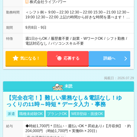
株式会社ライブパワー
＜シフト例＞ 9:00～22:30 12:30～22:00 15:30～21:00 12:30～
勤務時間
19:00 12:30～22:00 上記の時間から好きな時間を選べます！ ※
時間は変更となる可能性があります
9月8日・9日
期間
週1日からOK
/
履歴書不要
/
副業・WワークOK
/
シフト勤務
/
特徴
電話対応なし
/
パソコンスキル不要
気になる！
応募する
詳細へ
掲載日：2026.07.29
未読
【完全在宅！】難しい業務なし＆電話なし！ゆ
っくりの11時～時短＊データ入力・事務
派遣
職種未経験OK
ブランクOK
WEB登録・面接OK
◆時給1,700円＊日払い・週払いOK＊昇給あり♪【月収例】 ・約
給与
204,000円 （時給1,700円 × 実働6h × 20日）