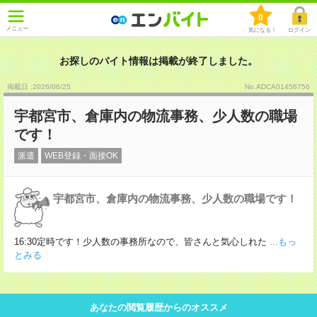
0
メニュー
気になる！
ログイン
お探しのバイト情報は掲載が終了しました。
掲載日 :2026
/
06
/
25
No.ADCA01456756
宇都宮市、倉庫内の物流事務、少人数の職場
です！
派遣
WEB登録・面接OK
宇都宮市、倉庫内の物流事務、少人数の職場です！
16:30定時です！少人数の事務所なので、皆さんと気心しれた
...もっ
とみる
あなたの閲覧履歴からのオススメ