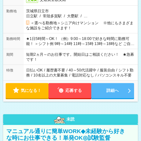
茨城県日立市
勤務地
日立駅
/
常陸多賀駅
/
大甕駅
/
…
＜選べる勤務地＞シニア向けマンション ※他にもさまざま
な施設をご紹介できます！
★1日5時間～OK！ （例）9:00～18:00で好きな時間に勤務可
勤務時間
能！ ＞シフト例 9時～14時 11時～15時 13時～18時など ご自身
のご都合に合わせて勤務時間をご相談ください！ ★家庭の都合
でお休みや時間の調整が必要な場合も遠慮なくご相談くださ
短期2ヵ月～のお仕事です。開始日はご相談ください！ ★急募
期間
い。
です！
日払いOK
/
履歴書不要
/
40～50代活躍中
/
服装自由
/
シフト勤
特徴
務
/
10名以上の大量募集
/
電話対応なし
/
パソコンスキル不要
気になる！
応募する
詳細へ
未読
マニュアル通りに簡単WORK◆未経験から好き
な時にお仕事できる！単発OK◎試験監督