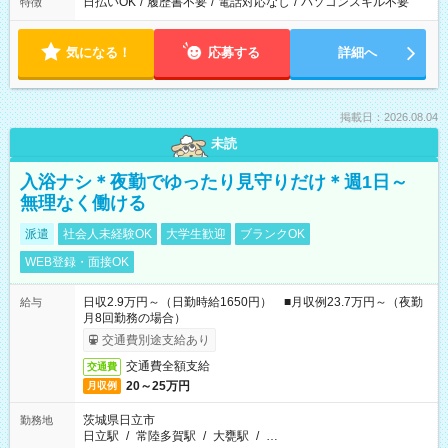
日払いOK
/
履歴書不要
/
電話対応なし
/
パソコンスキル不要
特徴
気になる！
応募する
詳細へ
掲載日：2026.08.04
未読
入浴ナシ＊夜勤でゆったり見守りだけ＊週1日～
無理なく働ける
派遣
社会人未経験OK
大学生歓迎
ブランクOK
WEB登録・面接OK
日収2.9万円～（日勤時給1650円） ■月収例23.7万円～（夜勤
給与
月8回勤務の場合）
交通費別途支給あり
交通費全額支給
交通費
20～25万円
月収例
茨城県日立市
勤務地
日立駅
/
常陸多賀駅
/
大甕駅
/
…