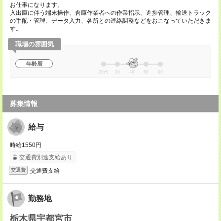
お仕事になります。
入出庫に伴う端末操作、倉庫作業者への作業指示、進捗管理、輸送トラック
の手配・管理、データ入力、各所との連絡調整などをおこなっていただきま
す。
職場の雰囲気
年齢層
20代
30
40
50
60
募集情報
給与
時給1550円
交通費別途支給あり
交通費支給
交通費
勤務地
栃木県宇都宮市