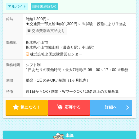
アルバイト
職種未経験OK
時給1,300円～
給与
★交通費一部支給 時給1,300円～ ※試験・役割により手当あり
※勤務回数により昇給あり 【即給（前払い）オプションあ
交通費別途支給あり
り！】 希望される場合、勤務から1週間ほどで給与の一部を受け
取れます。 ※手数料418円がかかります。 【過去試験日の収入
栃木県小山市
勤務地
例】 ・河合塾模擬試験 8:30～17:30（休憩1時間） 時給1,300円
栃木県小山市城山町（最寄り駅：小山駅）
×8時間＝日収10,400円＋交通費 ※当日の役割により時給＋100
円の場合あり ・国家試験 7:00～13:30（休憩なし） 時給1,300
株式会社全国試験運営センター
円（役割手当＋100円）×6時間＝日収8,400円＋交通費 【試用期
間】試用期間なし
シフト制
勤務時間
1日あたりの実働時間：最大7時間/日 09：00～17：00 ※勤務時
間は 試験により異なります。
単発・1日のみOK / 短期（1ヶ月以内）
期間
週1日からOK / 副業・WワークOK / 10名以上の大量募集
特徴
気になる！
応募する
詳細へ
未読