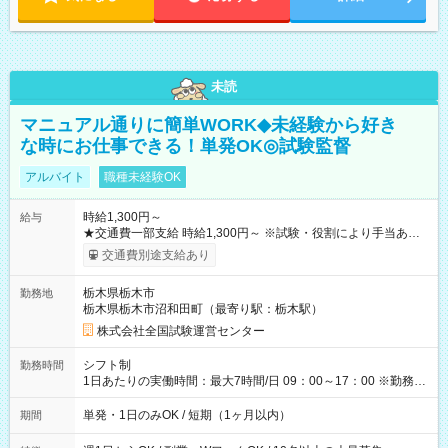
未読
マニュアル通りに簡単WORK◆未経験から好き
な時にお仕事できる！単発OK◎試験監督
アルバイト
職種未経験OK
時給1,300円～
給与
★交通費一部支給 時給1,300円～ ※試験・役割により手当あり
※勤務回数により昇給あり 【即給（前払い）オプションあ
交通費別途支給あり
り！】 希望される場合、勤務から1週間ほどで給与の一部を受け
取れます。 ※手数料418円がかかります。 【過去試験日の収入
栃木県栃木市
勤務地
例】 ・河合塾模擬試験 8:30～17:30（休憩1時間） 時給1,300円
栃木県栃木市沼和田町（最寄り駅：栃木駅）
×8時間＝日収10,400円＋交通費 ※当日の役割により時給＋100
円の場合あり ・国家試験 7:00～13:30（休憩なし） 時給1,300
株式会社全国試験運営センター
円（役割手当＋100円）×6時間＝日収8,400円＋交通費 【試用期
間】試用期間なし
シフト制
勤務時間
1日あたりの実働時間：最大7時間/日 09：00～17：00 ※勤務時
間は 試験により異なります。
単発・1日のみOK / 短期（1ヶ月以内）
期間