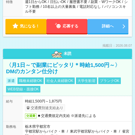
ください！
週1日からOK
/
日払いOK
/
履歴書不要
/
副業・WワークOK
/
シ
特徴
フト勤務
/
10名以上の大量募集
/
電話対応なし
/
パソコンスキ
ル不要
気になる！
応募する
詳細へ
掲載日：2026.08.07
未読
〈月1日～で副業にピッタリ＊時給1,500円～〉
DMのカンタン仕分け
派遣
職種未経験OK
社会人未経験OK
大学生歓迎
ブランクOK
WEB登録・面接OK
時給1,500円～1,875円
給与
交通費別途支給あり
■ 交通費規定内支給 ※派遣先による
交通費
栃木県宇都宮市
勤務地
宇都宮駅からバイク・車
/
東武宇都宮駅からバイク・車
/
雀宮