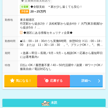
交通費別途支給あり
◆全額支給 ＊家が少し遠くても安心！
交通費
20～25万円
月収例
東京都港区
勤務地
竹芝駅から徒歩2分
/
浜松町駅から徒歩4分
/
大門(東京都)駅か
ら徒歩5分
/
…
◆港区にある情報セキュリティ企業◆
◆11：00～18：30のうち実働6時間、休憩60分 ※11：00～18：
勤務時間
00 または 11：30～18：30 。*。ブランクOK！。*。 例え
ば前職が、 在宅/財団法人/事務/コールセンター/受付/販売/カフェ
スタッフ スイーツ販売/ホテルフロント/化粧品販売/など 様々な
＜急募＞即日～長期／8月～9月～も相談OK！応募から最短即日
期間
業界から入社して活躍されています♪
には選考案内♪
日払いOK
/
履歴書不要
/
40～50代活躍中
/
副業・WワークOK
/
特徴
服装自由
/
電話対応なし
気になる！
応募する
詳細へ
未読