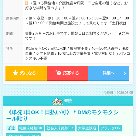
＜選べる勤務地＞介護施設や病院 ※ご自宅の近くなど、お
好きな場所を選べます！
＜例＞ 夜勤（例） 16：00～翌9：00 16：30～翌9：30 17：00
勤務時間
～翌10：00 ※勤務時間は施設によって異なります 「土日祝は休
みたい」 「しっかり稼ぎたい」 「もう少し遅い時間から始めた
い」など ご希望にあったお仕事をご案内いたします。 ※未経験
短期2ヵ月～のお仕事です。開始日はご相談ください！ ★急募
期間
の方の場合は1～2ヶ月間は日中での仕事を経験いただき、 お
です！
仕事に慣れてからの夜勤になります。 ★家庭の都合でお休みが
必要な場合も遠慮なくご相談ください。
週1日からOK
/
日払いOK
/
履歴書不要
/
40～50代活躍中
/
服装
特徴
自由
/
シフト勤務
/
10名以上の大量募集
/
電話対応なし
/
パソコ
ンスキル不要
気になる！
応募する
詳細へ
掲載日：2026.08.05
未読
《単発1日OK！日払い可》＊DMのモクモクシ
ール貼り
派遣
職種未経験OK
社会人未経験OK
大学生歓迎
ブランクOK