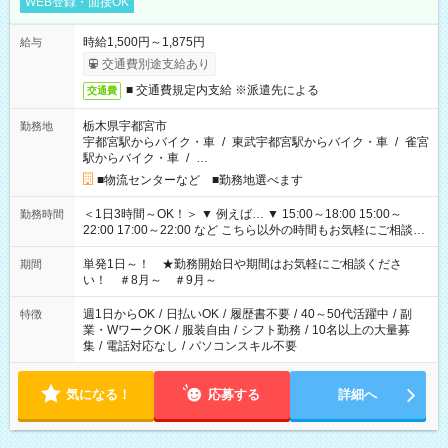
WEB登録・面接OK
時給1,500円～1,875円
給与
交通費別途支給あり
■ 交通費規定内支給 ※派遣先による
交通費
栃木県宇都宮市
勤務地
宇都宮駅からバイク・車
/
東武宇都宮駅からバイク・車
/
雀宮
駅からバイク・車
/
…
■物流センターなど ■勤務地選べます
＜1日3時間～OK！＞ ▼ 例えば… ▼ 15:00～18:00 15:00～
勤務時間
22:00 17:00～22:00 など こちら以外の時間もお気軽にご相談く
ださい！
単発1日～！ ★勤務開始日や期間はお気軽にご相談くださ
期間
い！ ＃8月～ ＃9月～
週1日からOK
/
日払いOK
/
履歴書不要
/
40～50代活躍中
/
副
特徴
業・WワークOK
/
服装自由
/
シフト勤務
/
10名以上の大量募
集
/
電話対応なし
/
パソコンスキル不要
気になる！
応募する
詳細へ