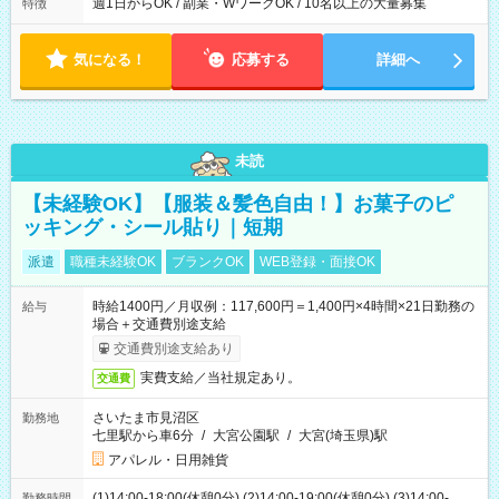
週1日からOK / 副業・WワークOK / 10名以上の大量募集
特徴
気になる！
応募する
詳細へ
未読
【未経験OK】【服装＆髪色自由！】お菓子のピ
ッキング・シール貼り｜短期
派遣
職種未経験OK
ブランクOK
WEB登録・面接OK
時給1400円／月収例：117,600円＝1,400円×4時間×21日勤務の
給与
場合＋交通費別途支給
交通費別途支給あり
実費支給／当社規定あり。
交通費
さいたま市見沼区
勤務地
七里駅から車6分
/
大宮公園駅
/
大宮(埼玉県)駅
アパレル・日用雑貨
(1)14:00-18:00(休憩0分) (2)14:00-19:00(休憩0分) (3)14:00-
勤務時間