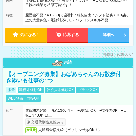
【現在も積極採用中！急募！】2カ月～ ■ご応募から最短2～3
期間
の方へ 今ご覧のお仕事で希望する勤務時間と、もう1つのお仕事
日後の就業も相談可能です！
の勤務時間。 合計で週40時間を超える場合は応募できません。
履歴書不要
/
40～50代活躍中
/
服装自由
/
シフト勤務
/
10名以
特徴
上の大量募集
/
電話対応なし
/
パソコンスキル不要
気になる！
応募する
詳細へ
掲載日：2026.08.07
未読
【オープニング募集】おばあちゃんのお散歩付
き添いも仕事の1つ
派遣
職種未経験OK
社会人未経験OK
ブランクOK
WEB登録・面接OK
無資格未経験：時給1300円～ ■週払いOK ■扶養内OK ■日
給与
収1万400円以上
交通費別途支給あり
交通費全額支給（ガソリン代もOK！）
交通費