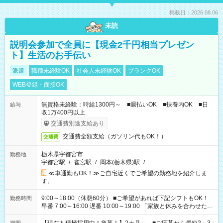
掲載日：2026.08.06
未読
説明会参加で全員に【現金2千円相当プレゼン
ト】生活のお手伝い
派遣
職種未経験OK
社会人未経験OK
ブランクOK
WEB登録・面接OK
無資格未経験：時給1300円～ ■週払いOK ■扶養内OK ■日
給与
収1万400円以上
交通費別途支給あり
交通費全額支給（ガソリン代もOK！）
交通費
栃木県宇都宮市
勤務地
宇都宮駅
/
雀宮駅
/
岡本(栃木県)駅
/
…
≪車通勤もOK！≫ご自宅近くでご希望の勤務地を紹介しま
す。
9:00～18:00（休憩60分） ■ご希望があれば下記シフトもOK！
勤務時間
早番 7:00～16:00 遅番 10:00～19:00 「家族と休みを合わせた
い」 「余裕を持って夕飯の準備がしたい」 「できれば残業はし
たくない」 など、ご希望を教えてくださいね。 ※Wワーク希望