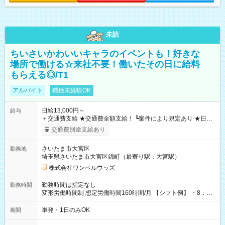
未読
ちいさいかわいいキャラのイベントも！好きな
場所で働ける☆来社不要！働いたその日に給料
もらえる◎/T1
アルバイト
職種未経験OK
日給13,000円～
給与
＋交通費支給 ★交通費全額支給！ ┗案件により規定あり ★日払
いOK！（規定あり） ┗働いたその日に現金GET♪ お仕事後はコ
交通費別途支給あり
ンビニATMから 日払い分を引き落とせます！ 【試用期間】試
用期間なし
さいたま市大宮区
勤務地
埼玉県さいたま市大宮区錦町（最寄り駅：大宮駅）
株式会社ワンベルウッズ
勤務時間は指定なし
勤務時間
変形労働時間制 想定労働時間160時間/月 【シフト例】 ・8：00
～21：00
単発・1日のみOK
期間