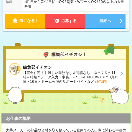
週1日からOK / 日払いOK / 副業・WワークOK / 10名以上の大量
特徴
募集
気になる！
応募する
詳細へ
編集部イチオシ
【完全在宅！】難しい業務なし＆電話なし！ゆっくりの11
時～時短＊データ入力・事務、＜SEKAI NO OWARI＊8月15
日・16日＞ドーム公演のサポートバイトなど
(8/7UP!)
お仕事の概要
大手メーカーの部品や資材を取り扱っている倉庫での入出庫に関わる事務の