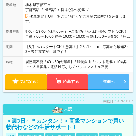
栃木県宇都宮市
勤務地
宇都宮駅
/
雀宮駅
/
岡本(栃木県)駅
/
…
≪車通勤もOK！≫ご自宅近くでご希望の勤務地を紹介しま
す。
9:00～18:00（休憩60分） ■ご希望があれば下記シフトもOK！
勤務時間
早番 7:00～16:00 遅番 10:00～19:00 夜勤 16:30～翌9:30 「家族
と休みを合わせたい」 「余裕を持って夕飯の準備がしたい」
「できれば残業はしたくない」 など、ご希望を教えてください
【8月中のスタートOK！急募！】2カ月～ ■ご応募から最短2～
期間
ね。 ※Wワーク希望の方へ 今ご覧のお仕事で希望する勤務時間
3日後に就業が可能です！
と、もう1つのお仕事の勤務時間。 合計で週40時間を超える場
合は応募できません。
履歴書不要
/
40～50代活躍中
/
服装自由
/
シフト勤務
/
10名以
特徴
上の大量募集
/
電話対応なし
/
パソコンスキル不要
気になる！
応募する
詳細へ
掲載日：2026.08.07
未読
＜週3日～＊カンタン！＞高級マンションで買い
物代行などの生活サポート！