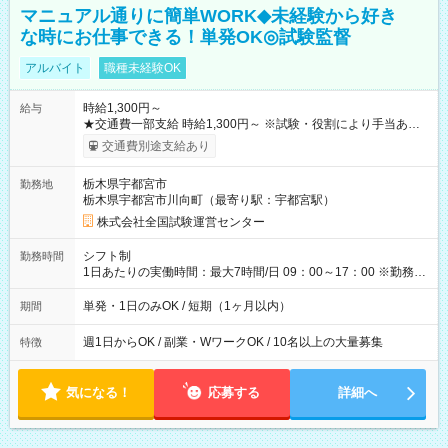
マニュアル通りに簡単WORK◆未経験から好き
な時にお仕事できる！単発OK◎試験監督
アルバイト
職種未経験OK
時給1,300円～
給与
★交通費一部支給 時給1,300円～ ※試験・役割により手当あり
※勤務回数により昇給あり 【即給（前払い）オプションあ
交通費別途支給あり
り！】 希望される場合、勤務から1週間ほどで給与の一部を受け
取れます。 ※手数料418円がかかります。 【過去試験日の収入
栃木県宇都宮市
勤務地
例】 ・河合塾模擬試験 8:30～17:30（休憩1時間） 時給1,300円
栃木県宇都宮市川向町（最寄り駅：宇都宮駅）
×8時間＝日収10,400円＋交通費 ※当日の役割により時給＋100
円の場合あり ・国家試験 7:00～13:30（休憩なし） 時給1,300
株式会社全国試験運営センター
円（役割手当＋100円）×6時間＝日収8,400円＋交通費 【試用期
間】試用期間なし
シフト制
勤務時間
1日あたりの実働時間：最大7時間/日 09：00～17：00 ※勤務時
間は 試験により異なります。
単発・1日のみOK / 短期（1ヶ月以内）
期間
週1日からOK / 副業・WワークOK / 10名以上の大量募集
特徴
気になる！
応募する
詳細へ