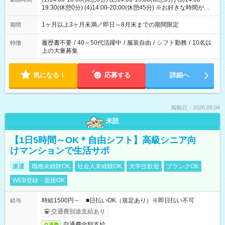
19:30(休憩0分) (4)14:00-20:00(休憩45分) ※お好きな時間が選べ
ます
1ヶ月以上3ヶ月未満／即日～8月末までの期間限定
期間
履歴書不要
/
40～50代活躍中
/
服装自由
/
シフト勤務
/
10名以
特徴
上の大量募集
気になる！
応募する
詳細へ
掲載日：2026.08.04
未読
【1日5時間～OK＊自由シフト】高級シニア向
けマンションで生活サポ
派遣
職種未経験OK
社会人未経験OK
大学生歓迎
ブランクOK
WEB登録・面接OK
時給1500円～ ■日払いOK（規定あり）※即日払い不可
給与
交通費別途支給あり
交通費全額支給
交通費