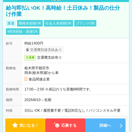
給与即払いOK！高時給！土日休み！製品の仕分
け作業
派遣
職種未経験OK
社会人未経験OK
ブランクOK
WEB登録・面接OK
時給1400円
給与
交通費別途支給あり
交通費支給有り
交通費
栃木県宇都宮市
勤務地
岡本(栃木県)駅から車
食品関連企業
17:00～2:00 ※表記のうち実働8時間です。
勤務時間
2026/8/10～長期
期間
日払いOK
/
履歴書不要
/
電話対応なし
/
パソコンスキル不要
特徴
気になる！
応募する
詳細へ