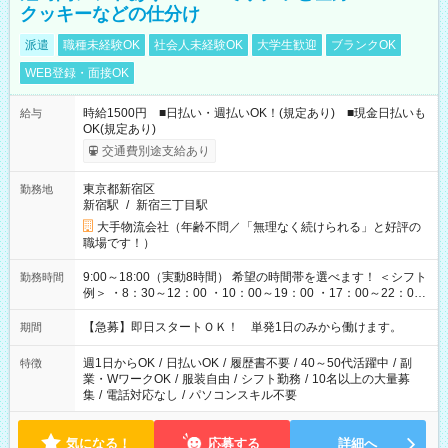
クッキーなどの仕分け
派遣
職種未経験OK
社会人未経験OK
大学生歓迎
ブランクOK
WEB登録・面接OK
時給1500円 ■日払い・週払いOK！(規定あり) ■現金日払いも
給与
OK(規定あり)
交通費別途支給あり
東京都新宿区
勤務地
新宿駅
/
新宿三丁目駅
大手物流会社（年齢不問／「無理なく続けられる」と好評の
職場です！）
9:00～18:00（実動8時間） 希望の時間帯を選べます！ ＜シフト
勤務時間
例＞ ・8：30～12：00 ・10：00～19：00 ・17：00～22：00
・13：00～22：00 ・22：00～翌6：00 など
【急募】即日スタートＯＫ！ 単発1日のみから働けます。
期間
週1日からOK
/
日払いOK
/
履歴書不要
/
40～50代活躍中
/
副
特徴
業・WワークOK
/
服装自由
/
シフト勤務
/
10名以上の大量募
集
/
電話対応なし
/
パソコンスキル不要
気になる！
応募する
詳細へ