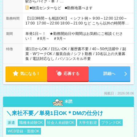
駅からバイク・車
/
…
■物流センターなど ■勤務地選べます
【1日3時間～も相談OK!】 ＜シフト例＞ 9:00～12:00 12:00～
勤務時間
17:00 17:00～22:00 18:00～21:00 など こちら以外の時間帯も
お気軽にご相談ください！
単発1日～！ ★勤務開始日や期間はお気軽にご相談くださ
期間
い！ ＃8月～ ＃9月～
週1日からOK
/
日払いOK
/
履歴書不要
/
40～50代活躍中
/
副
特徴
業・WワークOK
/
服装自由
/
シフト勤務
/
10名以上の大量募
集
/
電話対応なし
/
パソコンスキル不要
気になる！
応募する
詳細へ
掲載日：2026.08.06
未読
＼来社不要／単発1日OK＊DMの仕分け
派遣
職種未経験OK
社会人未経験OK
大学生歓迎
ブランクOK
WEB登録・面接OK