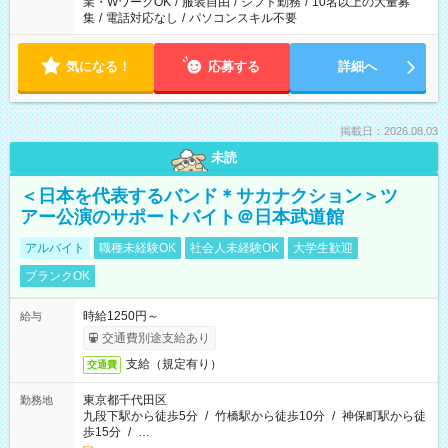
業・WワークOK
/
服装自由
/
シフト勤務
/
10名以上の大量募
集
/
電話対応なし
/
パソコンスキル不要
気になる！
応募する
詳細へ
掲載日：2026.08.03
未読
＜日本を代表するバンド＊サカナクション＞ツ
アー公演のサポートバイト＠日本武道館
アルバイト
職種未経験OK
社会人未経験OK
大学生歓迎
ブランクOK
時給1250円～
給与
交通費別途支給あり
支給（規定有り）
交通費
東京都千代田区
勤務地
九段下駅から徒歩5分
/
竹橋駅から徒歩10分
/
神保町駅から徒
歩15分
/
…