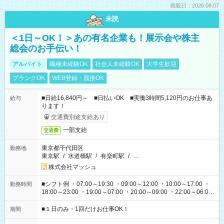
掲載日：2026.08.07
未読
＜1日～OK！＞あの有名企業も！展示会や株主
総会のお手伝い！
アルバイト
職種未経験OK
社会人未経験OK
大学生歓迎
ブランクOK
WEB登録・面接OK
■日給16,840円～ ■日払いOK ■実働3時間5,120円のお仕事あ
給与
ります！
交通費別途支給あり
一部支給
交通費
東京都千代田区
勤務地
東京駅
/
水道橋駅
/
有楽町駅
/
…
株式会社マッシュ
■シフト例 ・07:00～19:30 ・09:00～12:00 ・10:00～17:00 ・
勤務時間
18:00～23:00 ・19:00～07:00 ・20:00～09:00 ・22:00～06:00
etc ★最短で3時間で5,120円のお仕事から 15時間で2万円近く稼
げるお仕事も！ ご希望のお時間に合わせてご紹介！ ※シフトは
■１日のみ・1回だけお仕事OK！
期間
現場によって異なります。 ※勿論、休憩時間はあるのでご安心