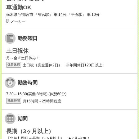
車通勤OK
栃木県 宇都宮市 「雀宮駅」 車 14分,「平石駅」 車 10分
メーカー
勤務曜日
土日祝休
月～金※土日休み！
土日祝（完全週休2日） ※年間休日120日以上！
休日休暇
勤務時間
7:30～16:30(実働:8時間) (休憩60分)
月15時間～25時間程度
残業時間
期間
長期（3ヶ月以上）
【急募】即日～長期（3カ月以上） ★7月～OK！