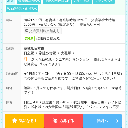
派遣
職種未経験OK
社会人未経験OK
大学生歓迎
ブランクOK
WEB登録・面接OK
時給1500円 有資格・有経験時給1650円 介護福祉士時給
給与
1700円 ■日払いOK（規定あり）※即日払い不可
交通費別途支給あり
交通費全額支給
交通費
茨城県日立市
勤務地
日立駅
/
常陸多賀駅
/
大甕駅
/
…
＜選べる勤務地＞シニア向けマンション ※他にもさまざま
な施設をご紹介できます！
★1日5時間～OK！ （例）9:00～18:00のあいだ もちろん1日8時
勤務時間
間のお仕事もご紹介可能です！ご希望をお聞かせください！★
家庭の都合でお休みが必要な場合も遠慮なくご相談ください。
※週最低15時間以上の勤務が必要です
短期2ヵ月～のお仕事です。開始日はご相談ください！ ★急募
期間
です！
日払いOK
/
履歴書不要
/
40～50代活躍中
/
服装自由
/
シフト勤
特徴
務
/
10名以上の大量募集
/
電話対応なし
/
パソコンスキル不要
気になる！
応募する
詳細へ