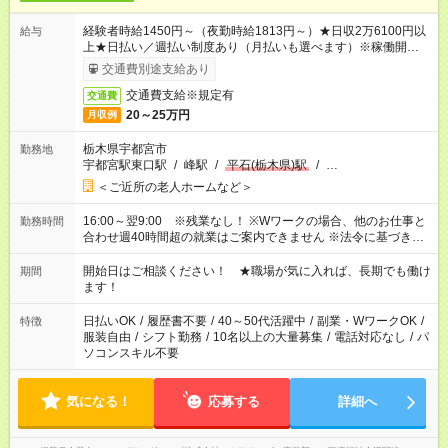
経験者時給1450円～（夜勤時給1813円～）★日収2万6100円以
給与
上★日払い／週払い制度あり（月払いも選べます）※稼働開始時
は手続き完了次第のお支払いとなります。
交通費別途支給あり
交通費支給※規定有
交通費
20～25万円
月収例
栃木県宇都宮市
勤務地
宇都宮駅東口駅
/
峰駅
/
平石(栃木県)駅
/
…
＜ご近所の老人ホームなど＞
16:00～翌9:00 ※残業なし！ ※Wワークの場合、他のお仕事と
勤務時間
合わせ週40時間超の就業はご案内できません ※法令に基づき、
週20時間以上勤務は社会保険への加入対象となります ※労働者
派遣法（日雇い派遣の原則禁止）により、短時間・短期間の就
開始日はご相談ください！ ★職場が気に入れば、長期でも働け
期間
業はご案内が難しい場合があります
ます！
日払いOK
/
履歴書不要
/
40～50代活躍中
/
副業・WワークOK
/
特徴
服装自由
/
シフト勤務
/
10名以上の大量募集
/
電話対応なし
/
パ
ソコンスキル不要
気になる！
応募する
詳細へ