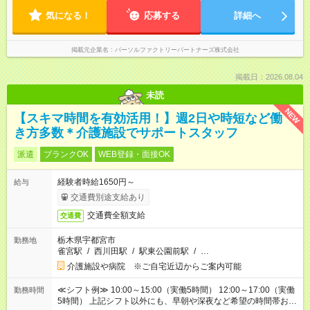
気になる！
応募する
詳細へ
掲載元企業名
パーソルファクトリーパートナーズ株式会社
掲載日：2026.08.04
未読
NEW
【スキマ時間を有効活用！】週2日や時短など働
き方多数＊介護施設でサポートスタッフ
派遣
ブランクOK
WEB登録・面接OK
経験者時給1650円～
給与
交通費別途支給あり
交通費全額支給
交通費
栃木県宇都宮市
勤務地
雀宮駅
/
西川田駅
/
駅東公園前駅
/
…
介護施設や病院 ※ご自宅近辺からご案内可能
≪シフト例≫ 10:00～15:00（実働5時間） 12:00～17:00（実働
勤務時間
5時間） 上記シフト以外にも、早朝や深夜など希望の時間帯お聞