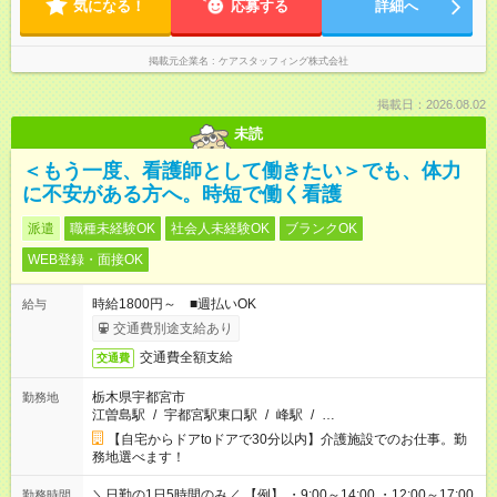
気になる！
応募する
詳細へ
掲載元企業名
ケアスタッフィング株式会社
掲載日：2026.08.02
未読
＜もう一度、看護師として働きたい＞でも、体力
に不安がある方へ。時短で働く看護
派遣
職種未経験OK
社会人未経験OK
ブランクOK
WEB登録・面接OK
時給1800円～ ■週払いOK
給与
交通費別途支給あり
交通費全額支給
交通費
栃木県宇都宮市
勤務地
江曽島駅
/
宇都宮駅東口駅
/
峰駅
/
…
【自宅からドアtoドアで30分以内】介護施設でのお仕事。勤
務地選べます！
＼日勤の1日5時間のみ／ 【例】 ・9:00～14:00 ・12:00～17:00
勤務時間