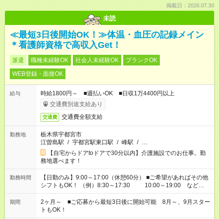
掲載日：2026.07.30
未読
≪最短3日後開始OK！≫体温・血圧の記録メイン
＊看護師資格で高収入Get！
派遣
職種未経験OK
社会人未経験OK
ブランクOK
WEB登録・面接OK
時給1800円～ ■週払いOK ■日収1万4400円以上
給与
交通費別途支給あり
交通費全額支給
交通費
栃木県宇都宮市
勤務地
江曽島駅
/
宇都宮駅東口駅
/
峰駅
/
…
【自宅からドアtoドアで30分以内】介護施設でのお仕事。勤
務地選べます！
【日勤のみ】9:00～17:00（休憩60分） ■ご希望があればその他
勤務時間
シフトもOK！ （例）8:30～17:30 10:00～19:00 など
「家族とお休みを合わせたい」 「できれば残業はしたくない」
など、あなたのご希望に沿ったお仕事をご紹介します！ ※Wワ
2ヶ月～ ■ご応募から最短3日後に開始可能 8月～、9月スター
期間
ーク希望の方へ 今ご覧のお仕事で希望する勤務時間と、もう1つ
トもOK！
のお仕事の勤務時間。 合計で週40時間を超える場合は応募でき