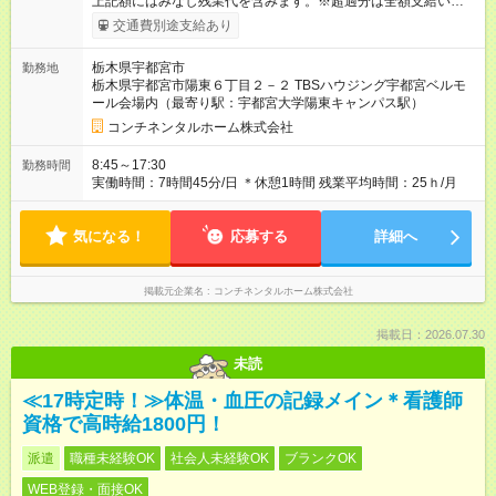
上記額にはみなし残業代を含みます。※超過分は全額支給いたし
ます。 みなし残業代 50,000円／月 みなし残業時間 33時間／月
交通費別途支給あり
■交通費支給（規定あり） ■昇給：年1回（6月） ■実績手当 ┗1棟
成約するごとに 数十万円の実績手当を支給 インセンティ
栃木県宇都宮市
勤務地
ブ：平均50万円 ■資格手当 ・一級建築士：最大8万円/月 ・二級
栃木県宇都宮市陽東６丁目２－２ TBSハウジング宇都宮ベルモ
建築士：最大4万円/月 ・宅地建物取引士：最大4万円/月 ■その他
ール会場内（最寄り駅：宇都宮大学陽東キャンパス駅）
手当 役職手当／家族手当 等 社割でマイホーム建築可能 【試用
期間】試用期間あり 試用期間の長さ：3ヶ月 雇用形態、給与は
コンチネンタルホーム株式会社
本採用時と同じです。 ＼経験に応じた研修制度♪／ 最初は先輩
や上長の同行する OJT研修からスタート。 その他、中堅・幹部
8:45～17:30
勤務時間
向け研修や 外部研修など学ぶ機会が多いのも強みです！ 早期キ
実働時間：7時間45分/日 ＊休憩1時間 残業平均時間：25ｈ/月
ャリアアップを目指したい方にも◎
気になる！
応募する
詳細へ
掲載元企業名
コンチネンタルホーム株式会社
掲載日：2026.07.30
未読
≪17時定時！≫体温・血圧の記録メイン＊看護師
資格で高時給1800円！
派遣
職種未経験OK
社会人未経験OK
ブランクOK
WEB登録・面接OK