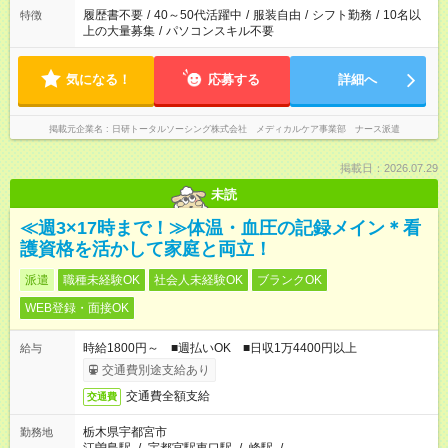
ません
履歴書不要
/
40～50代活躍中
/
服装自由
/
シフト勤務
/
10名以
特徴
上の大量募集
/
パソコンスキル不要
気になる！
応募する
詳細へ
掲載元企業名
日研トータルソーシング株式会社 メディカルケア事業部 ナース派遣
掲載日：2026.07.29
未読
≪週3×17時まで！≫体温・血圧の記録メイン＊看
護資格を活かして家庭と両立！
派遣
職種未経験OK
社会人未経験OK
ブランクOK
WEB登録・面接OK
時給1800円～ ■週払いOK ■日収1万4400円以上
給与
交通費別途支給あり
交通費全額支給
交通費
栃木県宇都宮市
勤務地