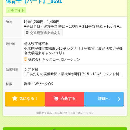
保育士【パート】_8691
アルバイト
時給1,200円～1,400円
給与
■平日早朝・夕方手当 時給＋100円 ■休日手当 時給＋100円 ■特
別期間手当（GW、お盆、年末年始※会社カレンダーによる） 時
交通費別途支給あり
給＋200円 ■処遇改善手当（社保加入：7,500円/月、保険なし：
2,100円/月） 【試用期間】試用期間あり 試用期間の長さ：3ヶ月
栃木県宇都宮市
勤務地
雇用形態、給与は本採用時と同じです。
栃木県宇都宮市陽東5-16-9 シグナリオ宇都宮（最寄り駅：宇都
宮大学陽東キャンパス駅）
株式会社キッズコーポレーション
シフト制
勤務時間
1日あたりの実働時間：最大8時間/日 7:15～18:45（シフト制）
1日6時間以上、週2日以上 ＜シフトパターン＞ 7:15～16:00
8:30～17:30 14:00～18:45 など ＊週20時間以上の勤務（週20
副業・WワークOK
特徴
時間未満の扶養内勤務も可・ご相談ください） ＊早番7:15～、
遅番18:45までどちらか入れる方（毎日でなくても大丈夫で
す。）
気になる！
応募する
詳細へ
掲載元企業名
株式会社キッズコーポレーション