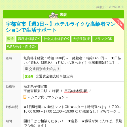
掲載日：2026.08.05
未読
NEW
宇都宮市【週3日～】ホテルライクな高齢者マン
ションで生活サポート
派遣
職種未経験OK
社会人未経験OK
大学生歓迎
ブランクOK
WEB登録・面接OK
無資格未経験：時給1330円～ 経験者：時給1450円～ ★日払
給与
い／週払い制度あり（月払いも選べます）※稼働開始時は手続き
完了次第のお支払いとなります。
交通費別途支給あり
交通費全額支給※規定有
交通費
栃木県宇都宮市
勤務地
宇都宮駅東口駅
/
峰駅
/
平石(栃木県)駅
/
…
＜シニア向けマンション＞
★1日5時間～の時短シフトOK ★スタート時間選べます！ 7:00～
勤務時間
16:00 9:00～17:00 11:00～19:00 など 残業なし！ ※Wワークの
場合、他のお仕事と合わせ週40時間超の就業はご案内できませ
ん ※法令に基づき、週20時間以上勤務は社会保険への加入対象
開始日はご相談ください！ ★急募 ★職場が気に入れば、長期
期間
となります ※労働者派遣法（日雇い派遣の原則禁止）により、
でも働けます！