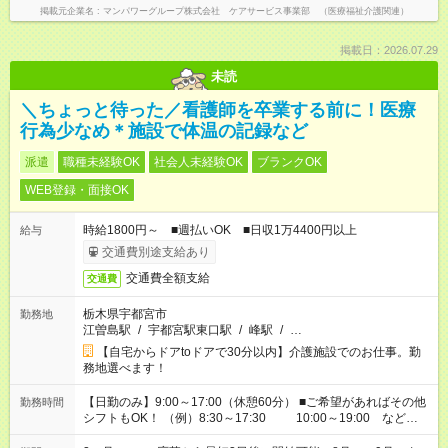
掲載元企業名
マンパワーグループ株式会社 ケアサービス事業部 （医療福祉介護関連）
掲載日：2026.07.29
未読
＼ちょっと待った／看護師を卒業する前に！医療
行為少なめ＊施設で体温の記録など
派遣
職種未経験OK
社会人未経験OK
ブランクOK
WEB登録・面接OK
時給1800円～ ■週払いOK ■日収1万4400円以上
給与
交通費別途支給あり
交通費全額支給
交通費
栃木県宇都宮市
勤務地
江曽島駅
/
宇都宮駅東口駅
/
峰駅
/
…
【自宅からドアtoドアで30分以内】介護施設でのお仕事。勤
務地選べます！
【日勤のみ】9:00～17:00（休憩60分） ■ご希望があればその他
勤務時間
シフトもOK！ （例）8:30～17:30 10:00～19:00 など
「家族とお休みを合わせたい」 「できれば残業はしたくない」