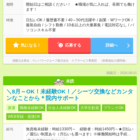
週40時間超の就業はご案内できません ※法令に基づき、週20時
開始日はご相談ください！ ★職場が気に入れば、長期でも働け
期間
間以上勤務は社会保険への加入対象となります ※労働者派遣法
ます！
（日雇い派遣の原則禁止）により、短時間・短期間の就業はご
案内が難しい場合があります
日払いOK
/
履歴書不要
/
40～50代活躍中
/
副業・WワークOK
/
特徴
服装自由
/
シフト勤務
/
10名以上の大量募集
/
電話対応なし
/
パ
ソコンスキル不要
気になる！
応募する
詳細へ
掲載元企業名
マンパワーグループ株式会社 ケアサービス事業部 （医療福祉介護関連）
掲載日：2026.08.01
未読
＼8月～OK！未経験OK！／シーツ交換などカンタ
ンなことから＊院内サポート
派遣
職種未経験OK
社会人未経験OK
大学生歓迎
ブランクOK
WEB登録・面接OK
無資格未経験：時給1330円～ 経験者：時給1450円～★日払い
給与
／週払い制度あり（月払いも選べます）※稼働開始時は手続き完
了次第のお支払いとなります。