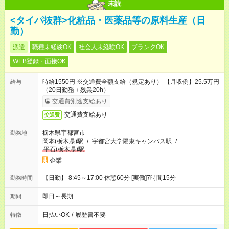
未読
<タイパ抜群>化粧品・医薬品等の原料生産（日
勤）
派遣
職種未経験OK
社会人未経験OK
ブランクOK
WEB登録・面接OK
時給1550円 ※交通費全額支給（規定あり） 【月収例】25.5万円
給与
（20日勤務＋残業20h）
交通費別途支給あり
交通費支給あり
交通費
栃木県宇都宮市
勤務地
岡本(栃木県)駅
/
宇都宮大学陽東キャンパス駅
/
平石(栃木県)駅
企業
【日勤】 8:45～17:00 休憩60分 [実働]7時間15分
勤務時間
即日～長期
期間
日払いOK
/
履歴書不要
特徴