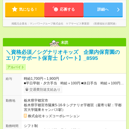
気になる！
応募する
詳細へ
掲載元企業名
マンパワーグループ株式会社 ケアサービス事業部 （医療福祉介護関連）
未読
＼資格必須／シグナリオキッズ 企業内保育園の
エリアサポート保育士【パート】_8595
アルバイト
時給1,700円～1,900円
給与
■平日早朝・夕方手当 時給＋100円 ■休日手当 時給＋100円 ■
特別期間手当（お盆、年末年始※会社カレンダーによる）時給＋
交通費別途支給あり
200円 【試用期間】試用期間あり 試用期間の長さ：3ヶ月 雇用
形態、給与は本採用時と同じです。
栃木県宇都宮市
勤務地
栃木県宇都宮市陽東5-16-9 シグナリオ宇都宮（最寄り駅：宇都
宮大学陽東キャンパス駅）
株式会社キッズコーポレーション
シフト制
勤務時間