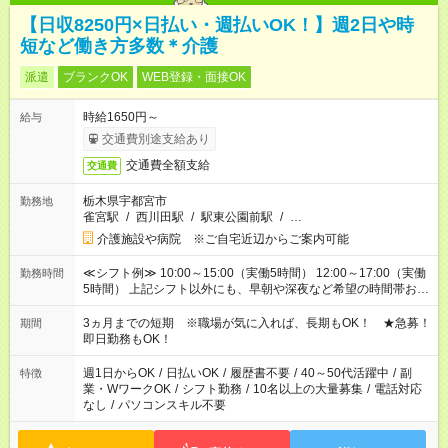
【日収8250円×日払い・週払いOK！】週2日や時
短など働き方多数＊介護
派遣
ブランクOK
WEB登録・面接OK
時給1650円～
給与
交通費別途支給あり
交通費全額支給
交通費
栃木県宇都宮市
勤務地
雀宮駅
/
西川田駅
/
駅東公園前駅
/
…
介護施設や病院 ※ご自宅近辺からご案内可能
≪シフト例≫ 10:00～15:00（実働5時間） 12:00～17:00（実働
勤務時間
5時間） 上記シフト以外にも、早朝や深夜など希望の時間帯お聞
かせください！ 事前に担当からヒアリングもしますので、ご安
心ください！
3ヵ月までの短期 ※職場が気に入れば、長期もOK！ ★急募！
期間
即日勤務もOK！
週1日からOK
/
日払いOK
/
履歴書不要
/
40～50代活躍中
/
副
特徴
業・WワークOK
/
シフト勤務
/
10名以上の大量募集
/
電話対応
なし
/
パソコンスキル不要