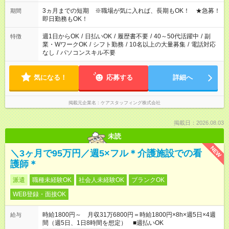
かせください！ 事前に担当からヒアリングもしますので、ご安
心ください！
3ヵ月までの短期 ※職場が気に入れば、長期もOK！ ★急募！
期間
即日勤務もOK！
週1日からOK
/
日払いOK
/
履歴書不要
/
40～50代活躍中
/
副
特徴
業・WワークOK
/
シフト勤務
/
10名以上の大量募集
/
電話対応
なし
/
パソコンスキル不要
気になる！
応募する
詳細へ
掲載元企業名
ケアスタッフィング株式会社
掲載日：2026.08.03
未読
NEW
＼3ヶ月で95万円／週5×フル＊介護施設での看
護師＊
派遣
職種未経験OK
社会人未経験OK
ブランクOK
WEB登録・面接OK
時給1800円～ 月収31万6800円＝時給1800円×8h×週5日×4週
給与
間（週5日、1日8時間を想定） ■週払いOK