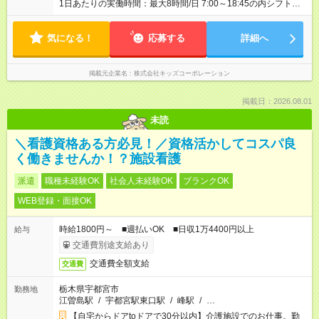
1日あたりの実働時間：最大8時間/日 7:00～18:45の内シフト制
1日2時間以上、週4日以上 ＊週20時間以上のシフト勤務 ＊休憩
は法定通り（6時間を超える場合は45分、8時間を超える場合は
気になる！
60分） ＊お預かり状況により、勤務時間の調整をお願いする場
応募する
詳細へ
合があります
掲載元企業名
株式会社キッズコーポレーション
掲載日：2026.08.01
未読
＼看護資格ある方必見！／資格活かしてコスパ良
く働きませんか！？施設看護
派遣
職種未経験OK
社会人未経験OK
ブランクOK
WEB登録・面接OK
時給1800円～ ■週払いOK ■日収1万4400円以上
給与
交通費別途支給あり
交通費全額支給
交通費
栃木県宇都宮市
勤務地
江曽島駅
/
宇都宮駅東口駅
/
峰駅
/
…
【自宅からドアtoドアで30分以内】介護施設でのお仕事。勤