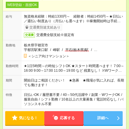
WEB登録・面接OK
無資格未経験：時給1330円～ 経験者：時給1450円～★日払い
給与
／週払い制度あり（月払いも選べます）※稼働開始時は手続き完
了次第のお支払いとなります。
交通費別途支給あり
交通費全額支給※規定有
交通費
栃木県宇都宮市
勤務地
宇都宮駅東口駅
/
峰駅
/
平石(栃木県)駅
/
…
＜シニア向けマンション＞
★1日5時間～の時短シフトOK ★スタート時間選べます！ 7:00～
勤務時間
16:00 9:00～17:00 11:00～19:00 など 残業なし！ ※Wワークの
場合、他のお仕事と合わせ週40時間超の就業はご案内できませ
ん ※法令に基づき、週20時間以上勤務は社会保険への加入対象
開始日はご相談ください！ ★急募 ★職場が気に入れば、長期
期間
となります ※労働者派遣法（日雇い派遣の原則禁止）により、
でも働けます！
短時間・短期間の就業はご案内が難しい場合があります
日払いOK
/
履歴書不要
/
40～50代活躍中
/
副業・WワークOK
/
特徴
服装自由
/
シフト勤務
/
10名以上の大量募集
/
電話対応なし
/
パ
ソコンスキル不要
気になる！
応募する
詳細へ