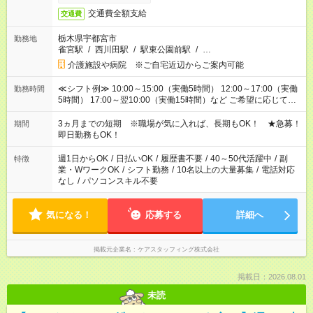
交通費全額支給
交通費
栃木県宇都宮市
勤務地
雀宮駅
/
西川田駅
/
駅東公園前駅
/
…
介護施設や病院 ※ご自宅近辺からご案内可能
≪シフト例≫ 10:00～15:00（実働5時間） 12:00～17:00（実働
勤務時間
5時間） 17:00～翌10:00（実働15時間）など ご希望に応じて、
働く時間は調整できます！ お気軽に担当へ相談ください！
3ヵ月までの短期 ※職場が気に入れば、長期もOK！ ★急募！
期間
即日勤務もOK！
週1日からOK
/
日払いOK
/
履歴書不要
/
40～50代活躍中
/
副
特徴
業・WワークOK
/
シフト勤務
/
10名以上の大量募集
/
電話対応
なし
/
パソコンスキル不要
気になる！
応募する
詳細へ
掲載元企業名
ケアスタッフィング株式会社
掲載日：2026.08.01
未読