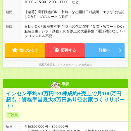
10:00～15:00 12:00～17:00 など
【急募】即日勤務OK！中旬～など開始日相談可 ★まずはお試
期間
し2カ月～のスタートも歓迎！
日払いOK
/
履歴書不要
/
40～50代活躍中
/
副業・WワークOK
/
特徴
服装自由
/
シフト勤務
/
10名以上の大量募集
/
電話対応なし
/
パ
ソコンスキル不要
気になる！
応募する
詳細へ
掲載元企業名
ケアスタッフィング株式会社
未読
インセン平均50万円⇒1棟成約+売上で月100万円
超も！資格手当最大8万円あり◎お家づくりサポー
ト♪
正社員
月給250,000円～350,000円
給与