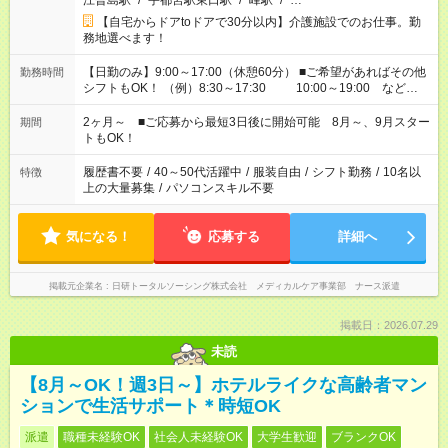
江曽島駅
/
宇都宮駅東口駅
/
峰駅
/
…
【自宅からドアtoドアで30分以内】介護施設でのお仕事。勤
務地選べます！
【日勤のみ】9:00～17:00（休憩60分） ■ご希望があればその他
勤務時間
シフトもOK！ （例）8:30～17:30 10:00～19:00 など
「家族とお休みを合わせたい」 「できれば残業はしたくない」
など、あなたのご希望に沿ったお仕事をご紹介します！ ※Wワ
2ヶ月～ ■ご応募から最短3日後に開始可能 8月～、9月スター
期間
ーク希望の方へ 今ご覧のお仕事で希望する勤務時間と、もう1つ
トもOK！
のお仕事の勤務時間。 合計で週40時間を超える場合は応募でき
ません
履歴書不要
/
40～50代活躍中
/
服装自由
/
シフト勤務
/
10名以
特徴
上の大量募集
/
パソコンスキル不要
気になる！
応募する
詳細へ
掲載元企業名
日研トータルソーシング株式会社 メディカルケア事業部 ナース派遣
掲載日：2026.07.29
未読
【8月～OK！週3日～】ホテルライクな高齢者マン
ションで生活サポート＊時短OK
派遣
職種未経験OK
社会人未経験OK
大学生歓迎
ブランクOK