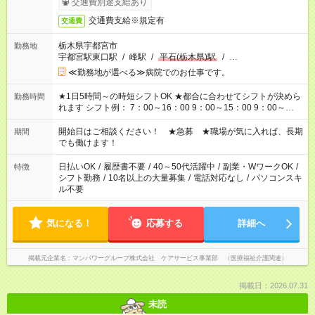
交通費別途支給あり
交通費支給※規定有
交通費
栃木県宇都宮市
勤務地
宇都宮駅東口駅
/
峰駅
/
平石(栃木県)駅
/
…
≪勤務地が選べる≫病院でのお仕事です。
★1日5時間～の時短シフトOK ★都合に合わせてシフトが決めら
勤務時間
れます シフト例： 7：00～16：00 9：00～15：00 9：00～
18：00 11：00～20：00 など ※Wワークの場合、他のお仕事と
合わせ週40時間超の就業はご案内できません ※法令に基づき、
開始日はご相談ください！ ★急募 ★職場が気に入れば、長期
期間
週20時間以上勤務は社会保険への加入対象となります ※労働者
でも働けます！
派遣法（日雇い派遣の原則禁止）により、短時間・短期間の就
業はご案内が難しい場合があります
日払いOK
/
履歴書不要
/
40～50代活躍中
/
副業・WワークOK
/
特徴
シフト勤務
/
10名以上の大量募集
/
電話対応なし
/
パソコンスキ
ル不要
気になる！
応募する
詳細へ
掲載元企業名
マンパワーグループ株式会社 ケアサービス事業部 （医療福祉介護関連）
掲載日：2026.07.31
未読