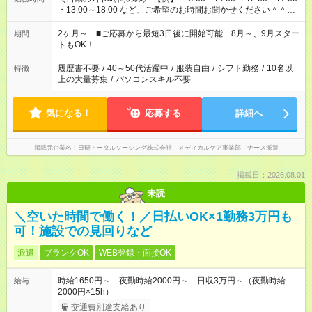
・13:00～18:00 など、ご希望のお時間お聞かせください＾＾
「家族とお休みを合わせたい」 「子どもの迎えに行きたい」
「できれば残業はしたくない」 など、ご希望があれば教えてく
2ヶ月～ ■ご応募から最短3日後に開始可能 8月～、9月スター
期間
ださいね。 ※Wワーク希望の方へ 今ご覧のお仕事で希望する勤
トもOK！
務時間と、もう1つのお仕事の勤務時間が 合計で週40時間を超
える場合は応募できません
履歴書不要
/
40～50代活躍中
/
服装自由
/
シフト勤務
/
10名以
特徴
上の大量募集
/
パソコンスキル不要
気になる！
応募する
詳細へ
掲載元企業名
日研トータルソーシング株式会社 メディカルケア事業部 ナース派遣
掲載日：2026.08.01
未読
＼空いた時間で働く！／日払いOK×1勤務3万円も
可！施設での見回りなど
派遣
ブランクOK
WEB登録・面接OK
時給1650円～ 夜勤時給2000円～ 日収3万円～（夜勤時給
給与
2000円×15h）
交通費別途支給あり