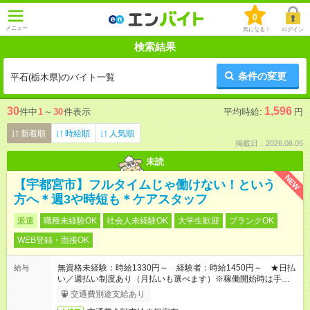
0
メニュー
気になる！
ログイン
検索結果
条件の変更
平石(栃木県)のバイト一覧
30
1,596
件中
1
～
30
件表示
平均時給:
円
新着順
時給順
人気順
掲載日：2026.08.05
未読
NEW
【宇都宮市】フルタイムじゃ働けない！という
方へ＊週3や時短も＊ケアスタッフ
派遣
職種未経験OK
社会人未経験OK
大学生歓迎
ブランクOK
WEB登録・面接OK
無資格未経験：時給1330円～ 経験者：時給1450円～ ★日払
給与
い／週払い制度あり（月払いも選べます）※稼働開始時は手続き
完了次第のお支払いとなります。
交通費別途支給あり