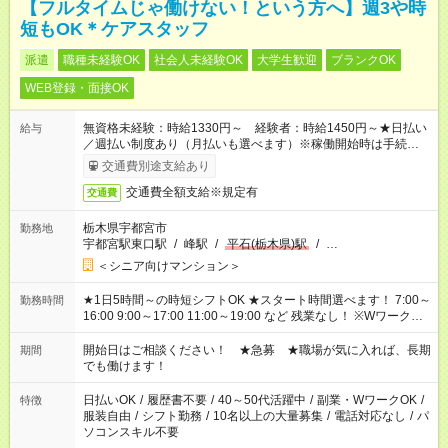
【フルタイムじゃ働けない！という方へ】週3や時
短もOK＊ケアスタッフ
派遣
職種未経験OK
社会人未経験OK
大学生歓迎
ブランクOK
WEB登録・面接OK
無資格未経験：時給1330円～ 経験者：時給1450円～★日払い
給与
／週払い制度あり（月払いも選べます）※稼働開始時は手続き完
了次第のお支払いとなります。
交通費別途支給あり
交通費全額支給※規定有
交通費
栃木県宇都宮市
勤務地
宇都宮駅東口駅
/
峰駅
/
平石(栃木県)駅
/
…
＜シニア向けマンション＞
★1日5時間～の時短シフトOK ★スタート時間選べます！ 7:00～
勤務時間
16:00 9:00～17:00 11:00～19:00 など 残業なし！ ※Wワークの
場合、他のお仕事と合わせ週40時間超の就業はご案内できませ
ん ※法令に基づき、週20時間以上勤務は社会保険への加入対象
開始日はご相談ください！ ★急募 ★職場が気に入れば、長期
期間
となります ※労働者派遣法（日雇い派遣の原則禁止）により、
でも働けます！
短時間・短期間の就業はご案内が難しい場合があります
日払いOK
/
履歴書不要
/
40～50代活躍中
/
副業・WワークOK
/
特徴
服装自由
/
シフト勤務
/
10名以上の大量募集
/
電話対応なし
/
パ
ソコンスキル不要