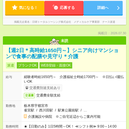
気になる！
応募する
詳細へ
掲載元企業名
日研トータルソーシング株式会社 メディカルケア事業部 ナース派遣
掲載日：2026.07.30
未読
【週2日＊高時給1650円～】シニア向けマンショ
ンで食事の配膳や見守り＊介護
派遣
ブランクOK
WEB登録・面接OK
経験者時給1650円～ 介護福祉士時給1700円～ ※日払い/週払
給与
いOK
交通費別途支給あり
交通費全額支給
交通費
栃木県宇都宮市
勤務地
雀宮駅
/
西川田駅
/
駅東公園前駅
/
…
介護施設や病院 ※ご自宅近辺からご案内可能
★【日勤のみ】1日5時間～OK！ ≪シフト例≫ 9:00～14:00
勤務時間