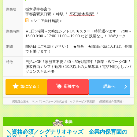
栃木県宇都宮市
勤務地
宇都宮駅東口駅
/
峰駅
/
平石(栃木県)駅
/
…
＜シニア向け施設＞
★1日5時間～の時短シフトOK ★スタート時間選べます！ 7:00～
勤務時間
16:00 9:00～17:00 11:00～19:00 など 残業なし！ ※Wワークの
場合、他のお仕事と合わせ週40時間超の就業はご案内できませ
ん ※法令に基づき、週20時間以上勤務は社会保険への加入対象
開始日はご相談ください！ ★急募 ★職場が気に入れば、長期
期間
となります ※労働者派遣法（日雇い派遣の原則禁止）により、
でも働けます！
短時間・短期間の就業はご案内が難しい場合があります
日払いOK
/
履歴書不要
/
40～50代活躍中
/
副業・WワークOK
/
特徴
服装自由
/
シフト勤務
/
10名以上の大量募集
/
電話対応なし
/
パ
ソコンスキル不要
気になる！
応募する
詳細へ
掲載元企業名
マンパワーグループ株式会社 ケアサービス事業部 （医療福祉介護関連）
未読
＼資格必須／シグナリオキッズ 企業内保育園の