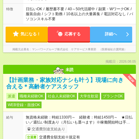
短時間・短期間の就業はご案内が難しい場合があります
日払いOK
/
履歴書不要
/
40～50代活躍中
/
副業・WワークOK
/
特徴
服装自由
/
シフト勤務
/
10名以上の大量募集
/
電話対応なし
/
パ
ソコンスキル不要
気になる！
応募する
詳細へ
掲載元企業名
マンパワーグループ株式会社 ケアサービス事業部 （医療福祉介護関連）
掲載日：2026.08.05
未読
NEW
【計画業務・家族対応ナシも叶う】現場に向き
合える＊高齢者ケアスタッフ
派遣
職種未経験OK
社会人未経験OK
大学生歓迎
ブランクOK
WEB登録・面接OK
無資格未経験：時給1330円～ 経験者：時給1450円～ ★日払
給与
い／週払い制度あり（月払いも選べます）※稼働開始時は手続き
完了次第のお支払いとなります。
交通費別途支給あり
交通費全額支給※規定有
交通費