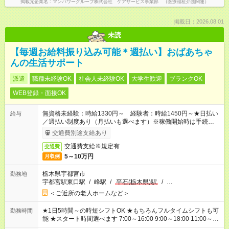
掲載元企業名
マンパワーグループ株式会社 ケアサービス事業部 （医療福祉介護関連）
掲載日：2026.08.01
未読
【毎週お給料振り込み可能＊週払い】おばあちゃ
んの生活サポート
派遣
職種未経験OK
社会人未経験OK
大学生歓迎
ブランクOK
WEB登録・面接OK
無資格未経験：時給1330円～ 経験者：時給1450円～★日払い
給与
／週払い制度あり（月払いも選べます）※稼働開始時は手続き完
了次第のお支払いとなります。
交通費別途支給あり
交通費支給※規定有
交通費
5～10万円
月収例
栃木県宇都宮市
勤務地
宇都宮駅東口駅
/
峰駅
/
平石(栃木県)駅
/
…
＜ご近所の老人ホームなど＞
★1日5時間～の時短シフトOK ★もちろんフルタイムシフトも可
勤務時間
能 ★スタート時間選べます 7:00～16:00 9:00～18:00 11:00～
20:00 など 残業なし！ ※Wワークの場合、他のお仕事と合わせ