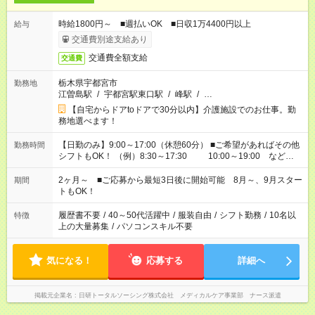
時給1800円～ ■週払いOK ■日収1万4400円以上
給与
交通費別途支給あり
交通費全額支給
交通費
栃木県宇都宮市
勤務地
江曽島駅
/
宇都宮駅東口駅
/
峰駅
/
…
【自宅からドアtoドアで30分以内】介護施設でのお仕事。勤
務地選べます！
【日勤のみ】9:00～17:00（休憩60分） ■ご希望があればその他
勤務時間
シフトもOK！ （例）8:30～17:30 10:00～19:00 など
「家族とお休みを合わせたい」 「できれば残業はしたくない」
など、あなたのご希望に沿ったお仕事をご紹介します！ ※Wワ
2ヶ月～ ■ご応募から最短3日後に開始可能 8月～、9月スター
期間
ーク希望の方へ 今ご覧のお仕事で希望する勤務時間と、もう1つ
トもOK！
のお仕事の勤務時間。 合計で週40時間を超える場合は応募でき
ません
履歴書不要
/
40～50代活躍中
/
服装自由
/
シフト勤務
/
10名以
特徴
上の大量募集
/
パソコンスキル不要
気になる！
応募する
詳細へ
掲載元企業名
日研トータルソーシング株式会社 メディカルケア事業部 ナース派遣