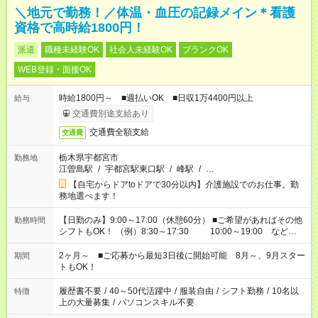
＼地元で勤務！／体温・血圧の記録メイン＊看護
資格で高時給1800円！
派遣
職種未経験OK
社会人未経験OK
ブランクOK
WEB登録・面接OK
時給1800円～ ■週払いOK ■日収1万4400円以上
給与
交通費別途支給あり
交通費全額支給
交通費
栃木県宇都宮市
勤務地
江曽島駅
/
宇都宮駅東口駅
/
峰駅
/
…
【自宅からドアtoドアで30分以内】介護施設でのお仕事。勤
務地選べます！
【日勤のみ】9:00～17:00（休憩60分） ■ご希望があればその他
勤務時間
シフトもOK！ （例）8:30～17:30 10:00～19:00 など
「家族とお休みを合わせたい」 「できれば残業はしたくない」
など、あなたのご希望に沿ったお仕事をご紹介します！ ※Wワ
2ヶ月～ ■ご応募から最短3日後に開始可能 8月～、9月スター
期間
ーク希望の方へ 今ご覧のお仕事で希望する勤務時間と、もう1つ
トもOK！
のお仕事の勤務時間。 合計で週40時間を超える場合は応募でき
ません
履歴書不要
/
40～50代活躍中
/
服装自由
/
シフト勤務
/
10名以
特徴
上の大量募集
/
パソコンスキル不要