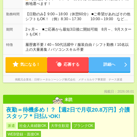
務地選べます！
【日勤のみ】9:00～18:00（休憩60分） ■ご希望があればその他
勤務時間
シフトもOK！ （例）8:30～17:30 10:00～19:00 など
「家族とお休みを合わせたい」 「できれば残業はしたくない」
など、あなたのご希望に沿ったお仕事をご紹介します！ ※Wワ
2ヶ月～ ■ご応募から最短3日後に開始可能 8月～、9月スター
期間
ーク希望の方へ 今ご覧のお仕事で希望する勤務時間と、もう1つ
トもOK！
のお仕事の勤務時間。 合計で週40時間を超える場合は応募でき
ません
履歴書不要
/
40～50代活躍中
/
服装自由
/
シフト勤務
/
10名以
特徴
上の大量募集
/
パソコンスキル不要
気になる！
応募する
詳細へ
掲載元企業名
日研トータルソーシング株式会社 メディカルケア事業部 ナース派遣
掲載日：2026.08.01
未読
夜勤＝待機多め！？【週2日で月収20.8万円】介護
スタッフ＊日払いOK!
派遣
社会人未経験OK
大学生歓迎
ブランクOK
WEB登録・面接OK