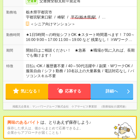
交通費全額支給※規定有
交通費
栃木県宇都宮市
勤務地
宇都宮駅東口駅
/
峰駅
/
平石(栃木県)駅
/
…
＜シニア向けマンション＞
★1日5時間～の時短シフトOK ★スタート時間選べます！ 7:00～
勤務時間
16:00 9:00～17:00 11:00～19:00 など 残業なし！ ※Wワークの
場合、他のお仕事と合わせ週40時間超の就業はご案内できませ
ん ※法令に基づき、週20時間以上勤務は社会保険への加入対象
開始日はご相談ください！ ★急募 ★職場が気に入れば、長期
期間
となります ※労働者派遣法（日雇い派遣の原則禁止）により、
でも働けます！
短時間・短期間の就業はご案内が難しい場合があります
日払いOK
/
履歴書不要
/
40～50代活躍中
/
副業・WワークOK
/
特徴
服装自由
/
シフト勤務
/
10名以上の大量募集
/
電話対応なし
/
パ
ソコンスキル不要
気になる！
応募する
詳細へ
掲載元企業名
マンパワーグループ株式会社 ケアサービス事業部 （医療福祉介護関連）
興味のあるバイト
は、とりあえず保存しよう♪
保存した求人は、後からまとめて応募できるよ。
企業からアプローチが届くことも！