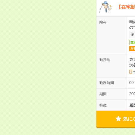
【在宅勤
時
給与
の
交
月
東
勤務地
渋
09
勤務時間
2
期間
履
特徴
気に