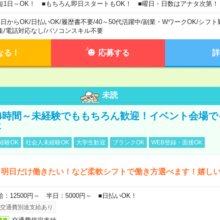
短1日～OK！ ■もちろん即日スタートもOK！ ■曜日・日数はアナタ次第！
1日からOK
/
日払いOK
/
履歴書不要
/
40～50代活躍中
/
副業・WワークOK
/
シフト
集
/
電話対応なし
/
パソコンスキル不要
なる！
応募する
詳
未読
4時間～未経験でももちろん歓迎！イベント会場で
事
経験OK
社会人未経験OK
大学生歓迎
ブランクOK
WEB登録・面接OK
ら明日だけ働きたい！など柔軟シフトで働き方選べます！嬉し
給：12500円～ 半日：5000円～ ■日払いOK！
交通費別途支給あり