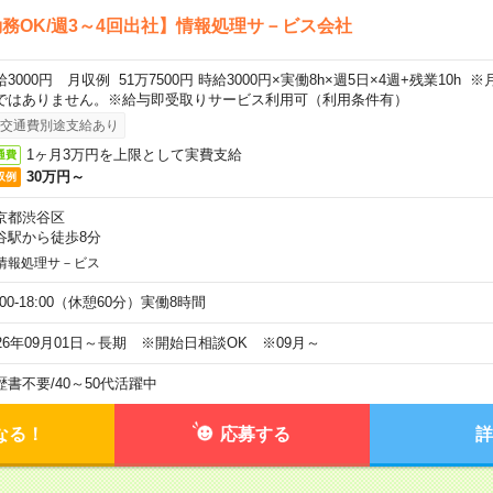
務OK/週3～4回出社】情報処理サ－ビス会社
給3000円 月収例 51万7500円 時給3000円×実働8h×週5日×4週+残業10h
ではありません。※給与即受取りサービス利用可（利用条件有）
交通費別途支給あり
1ヶ月3万円を上限として実費支給
通費
30万円～
収例
京都渋谷区
谷駅から徒歩8分
情報処理サ－ビス
:00-18:00（休憩60分）実働8時間
026年09月01日～長期 ※開始日相談OK ※09月～
歴書不要
/
40～50代活躍中
なる！
応募する
詳