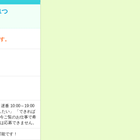
1つ
です。
番 10:00～19:00
がしたい」 「できれば
 今ご覧のお仕事で希
合は応募できません。
可能です！