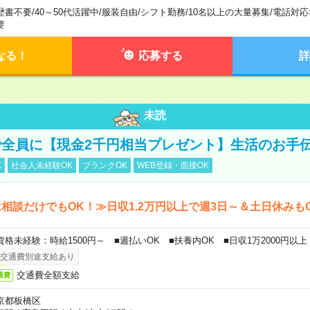
歴書不要
/
40～50代活躍中
/
服装自由
/
シフト勤務
/
10名以上の大量募集
/
電話対応
要
なる！
応募する
詳
未読
全員に【現金2千円相当プレゼント】生活のお手
K
社会人未経験OK
ブランクOK
WEB登録・面接OK
相談だけでもOK！≫日収1.2万円以上で週3日～＆土日休みも
資格未経験：時給1500円～ ■週払いOK ■扶養内OK ■日収1万2000円以上
交通費別途支給あり
交通費全額支給
通費
京都板橋区