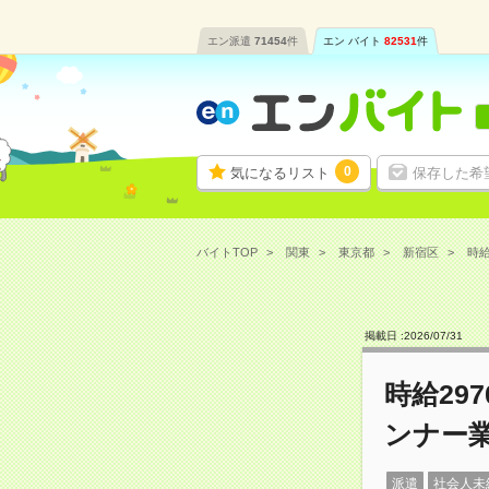
エン派遣
71454
件
エン バイト
82531
件
0
気になるリスト
保存した希
バイトTOP
関東
東京都
新宿区
時給
掲載日 :
2026
/
07
/
31
時給29
ンナー
派遣
社会人未