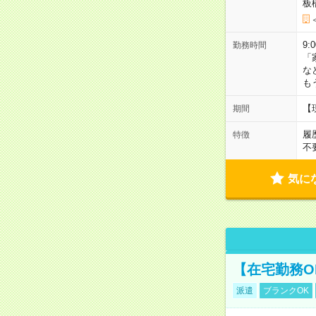
板
9:
勤務時間
「
な
も
【
期間
履
特徴
不
気に
【在宅勤務O
派遣
ブランクOK