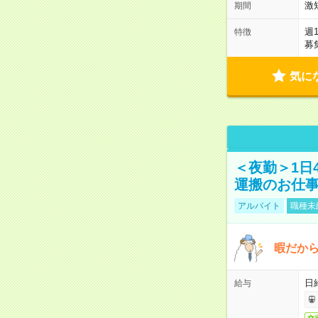
激
期間
週
特徴
募
気に
＜夜勤＞1日
運搬のお仕
アルバイト
職種未
暇だか
日
給与