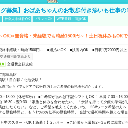
グ募集】おばあちゃんのお散歩付き添いも仕事の
K
社会人未経験OK
ブランクOK
WEB登録・面接OK
～OK≫無資格・未経験でも時給1500円～！土日祝休みもOK
資格未経験：時給1500円～ ■週払いOK ■扶養内OK ■日収1万2000円以上
交通費別途支給あり
交通費全額支給
通費
京都豊島区
鴨駅
/
目白駅
/
北池袋駅
/
…
≪自宅からドアtoドアで30分以内！≫ご希望の勤務地を紹介します。
00～18:00（休憩60分） ■ご希望があれば下記シフトもOK！ 早番 7:00～16:00 遅
勤 16:30～翌9:30 「家族と休みを合わせたい」 「余裕を持って夕飯の準備
業はしたくない」 など、ご希望を教えてくださいね。 ※Wワーク希望の方へ
する勤務時間と、もう1つのお仕事の勤務時間。 合計で週40時間を超える場
8月中のスタートOK！急募！】2カ月～ ■ご応募から最短2～3日後に就業が