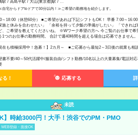
橋駅
/
高島平駅
/
大山(東京都)駅
/
…
≪自宅からドアtoドアで30分以内！≫ご希望の勤務地を紹介します。
00～18:00（休憩60分） ■ご希望があれば下記シフトもOK！ 早番 7:00～16:00 遅
家族と休みを合わせたい」 「余裕を持って夕飯の準備がしたい」 「できれば
ど、ご希望を教えてくださいね。 ※Wワーク希望の方へ 今ご覧のお仕事で希
う1つのお仕事の勤務時間。 合計で週40時間を超える場合は応募できません。
現在も積極採用中！急募！】2カ月～ ■ご応募から最短2～3日後の就業も相
歴書不要
/
40～50代活躍中
/
服装自由
/
シフト勤務
/
10名以上の大量募集
/
電話対応
要
なる！
応募する
詳
未読
K】時給3000円！大手！渋谷でのPM・PMO
WEB登録・面接OK