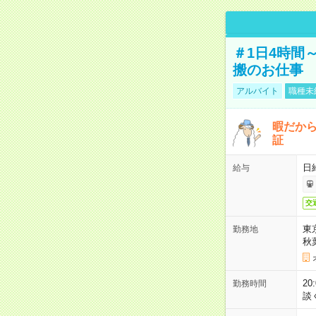
＃1日4時間
搬のお仕事
アルバイト
職種未
暇だか
証
日
給与
交
東
勤務地
秋
2
勤務時間
談