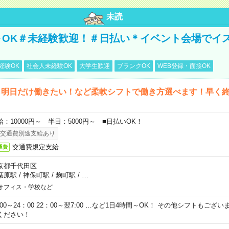
未読
～OK＃未経験歓迎！＃日払い＊イベント会場でイ
経験OK
社会人未経験OK
大学生歓迎
ブランクOK
WEB登録・面接OK
ら明日だけ働きたい！など柔軟シフトで働き方選べます！早く
給：10000円～ 半日：5000円～ ■日払いOK！
交通費別途支給あり
交通費規定支給
通費
京都千代田区
葉原駅
/
神保町駅
/
麹町駅
/
…
オフィス・学校など
0:00～24：00 22：00～翌7:00 …など1日4時間～OK！ その他シフトもござ
ください！