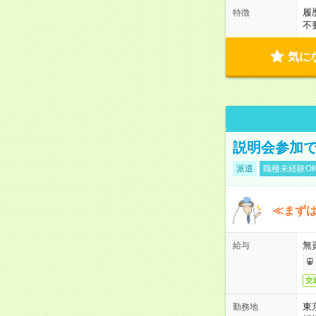
履
特徴
不
気に
説明会参加で
派遣
職種未経験O
≪まずは
無
給与
交
東
勤務地