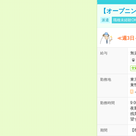
【オープニン
派遣
職種未経験O
≪週3日
無
給与
交
東
勤務地
巣
9:
勤務時間
夜
残
望
【
期間