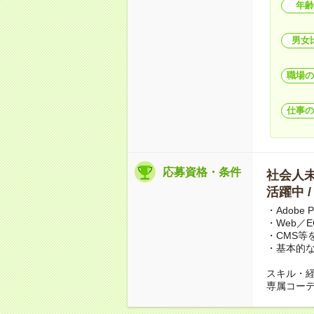
年齢
男女
職場の
仕事の
応募資格・条件
社会人未経
活躍中 
・Adob
・Web／
・CMS等
・基本的なE
スキル・
専属コー