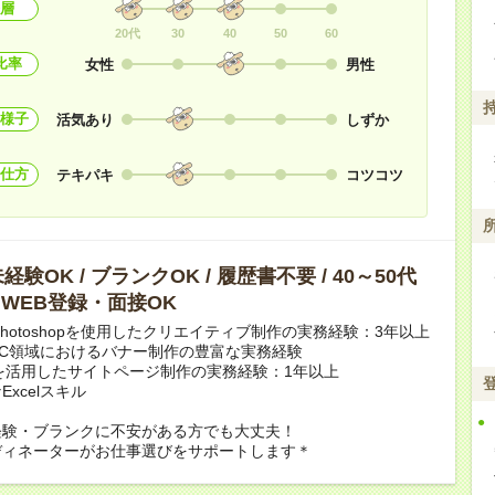
層
20代
30
40
50
60
比率
女性
男性
様子
活気あり
しずか
仕方
テキパキ
コツコツ
験OK / ブランクOK / 履歴書不要 / 40～50代
/ WEB登録・面接OK
e Photoshopを使用したクリエイティブ制作の実務経験：3年以上
EC領域におけるバナー制作の豊富な実務経験
を活用したサイトページ制作の実務経験：1年以上
xcelスキル
経験・ブランクに不安がある方でも大丈夫！
ディネーターがお仕事選びをサポートします＊