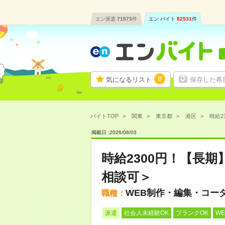
エン派遣
71573
件
エン バイト
82531
件
0
気になるリスト
保存した希
バイトTOP
関東
東京都
港区
時給2
掲載日 :
2026
/
08
/
03
時給2300円！【長
相談可＞
WEB制作・編集・コー
職種：
派遣
社会人未経験OK
ブランクOK
W