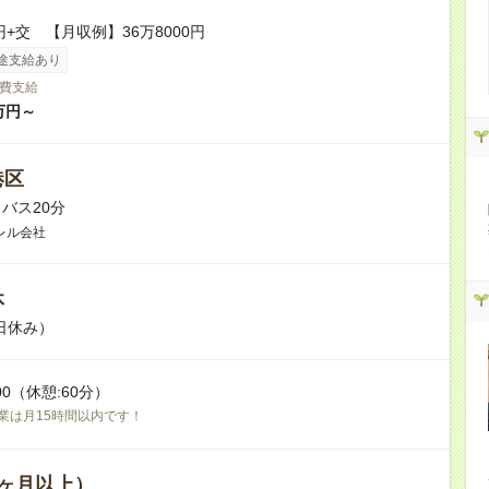
円+交 【月収例】36万8000円
途支給あり
費支給
万円～
港区
バス20分
レル会社
休
日休み）
:00（休憩:60分）
業は月15時間以内です！
ヶ月以上）