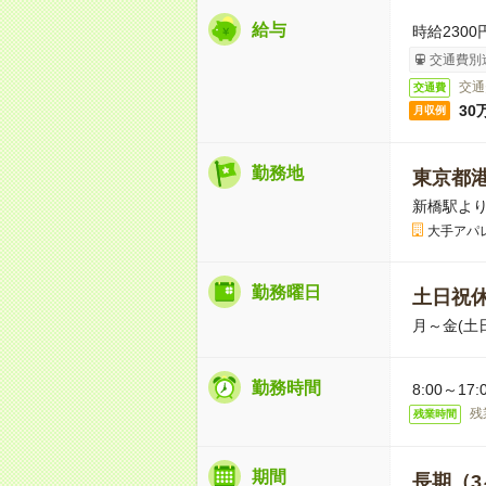
給与
時給2300
交通費別
交通
交通費
30
月収例
勤務地
東京都
新橋駅より
大手アパ
勤務曜日
土日祝
月～金(土
勤務時間
8:00～17
残
残業時間
期間
長期（3