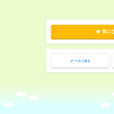
気に
メール
で送る