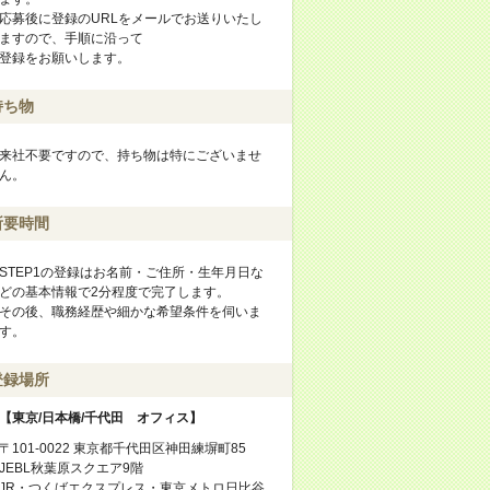
応募後に登録のURLをメールでお送りいたし
ますので、手順に沿って
登録をお願いします。
持ち物
来社不要ですので、持ち物は特にございませ
ん。
所要時間
STEP1の登録はお名前・ご住所・生年月日な
どの基本情報で2分程度で完了します。
その後、職務経歴や細かな希望条件を伺いま
す。
登録場所
【東京/日本橋/千代田 オフィス】
〒101-0022 東京都千代田区神田練塀町85
JEBL秋葉原スクエア9階
JR・つくばエクスプレス・東京メトロ日比谷