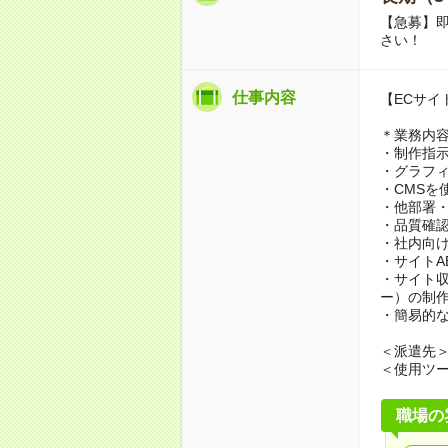
【急募】即
さい！
仕事内容
【ECサイ
＊業務内
・制作指示
・グラフ
・CMSを
・他部署
・品質確
・社内向
・サイトA
・サイト
ー）の制
・簡易的
＜派遣先
＜使用ツール
職場の