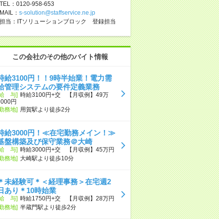
TEL：0120-958-653
MAIL：
s-solution@staffservice.ne.jp
担当：ITソリューションブロック 登録担当
この会社のその他のバイト情報
時給3100円！！9時半始業！電力需
給管理システムの要件定義業務
[給 与]
時給3100円+交 【月収例】49万
6000円
[勤務地]
用賀駅より徒歩2分
時給3000円！≪在宅勤務メイン！≫
基盤構築及び保守業務＠大崎
[給 与]
時給3000円+交 【月収例】45万円
[勤務地]
大崎駅より徒歩10分
＊未経験可＊＜経理事務＞在宅週2
日あり＊10時始業
[給 与]
時給1750円+交 【月収例】28万円
[勤務地]
半蔵門駅より徒歩2分