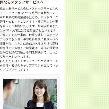
件ならスタッフサービスへ
総合人材サービス会社・スタッフサービスの
ＩＴ・テクニカルワーク専門の事業部です。
ＷＥＢ系の開発業務をはじめ、ネットワーク
管理やＳＥ・ＰＧなどＩＴ・技術系のお仕事
を幅広くご案内いたします。登録説明会また
はWEB・お電話にて登録完了となります！
ご案内するお仕事は、仕事を通してステップ
アップできるお仕事や最新技術に触れられる
開発から、スキルに自信のある方向けの高時
給案件まで多数！ご就業後は、専任の営業担
当がご相談の対応から問題解決まで、しっか
りサポートいたします。
わたしたちはＩＴエンジニアのエキスパート
を目指す皆様のキャリアプランを全力でバッ
クアップいたします！