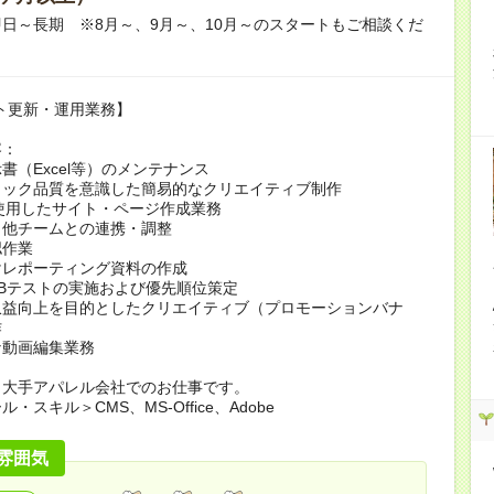
日～長期 ※8月～、9月～、10月～のスタートもご相談くだ
ト更新・運用業務】
容：
書（Excel等）のメンテナンス
ィック品質を意識した簡易的なクリエイティブ制作
使用したサイト・ページ作成業務
・他チームとの連携・調整
認作業
けレポーティング資料の作成
Bテストの実施および優先順位策定
収益向上を目的としたクリエイティブ（プロモーションバナ
作
な動画編集業務
＞大手アパレル会社でのお仕事です。
・スキル＞CMS、MS-Office、Adobe
雰囲気