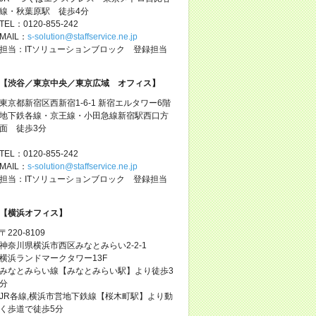
線・秋葉原駅 徒歩4分
TEL：0120-855-242
MAIL：
s-solution@staffservice.ne.jp
担当：ITソリューションブロック 登録担当
【渋谷／東京中央／東京広域 オフィス】
東京都新宿区西新宿1-6-1 新宿エルタワー6階
地下鉄各線・京王線・小田急線新宿駅西口方
面 徒歩3分
TEL：0120-855-242
MAIL：
s-solution@staffservice.ne.jp
担当：ITソリューションブロック 登録担当
【横浜オフィス】
〒220-8109
神奈川県横浜市西区みなとみらい2-2-1
横浜ランドマークタワー13F
みなとみらい線【みなとみらい駅】より徒歩3
分
JR各線,横浜市営地下鉄線【桜木町駅】より動
く歩道で徒歩5分