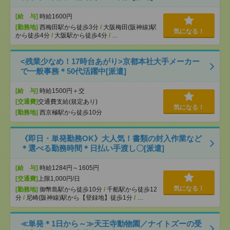
[給 与]
時給1600円
[勤務地]
西梅田駅から徒歩3分
/
大阪梅田(阪神線)駅
気になる！
から徒歩4分
/
大阪駅から徒歩4分
/
…
<残業少なめ！17時台あがり>京都本社大手メーカー
で一般事務＊50代活躍中[派遣]
[給 与]
時給1500円＋交
[交通費]
交通費支給(規定あり)
気になる！
[勤務地]
西京極駅から徒歩10分
《即日・単発勤務OK》大人気！書類の封入作業など
＊選べる勤務時間＊日払い手渡し〇[派遣]
[給 与]
時給1284円～1605円
[交通費]
上限1,000円/日
気になる！
[勤務地]
御幣島駅から徒歩10分
/
千船駅から徒歩12
分
/
尼崎(阪神線)駅から【登録地】徒歩1分
/
…
≪単発＊1日から～≫天王寺動物園／ナイトズーの受