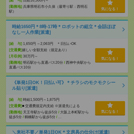
[給 与]
日給16,500円～
[勤務地]
兵庫県明石市小久保（最寄り駅：西明石
気になる！
駅）
時給1650円＊8時-17時＊ロボットの組立＊会話ほぼ
なし一人作業[派遣]
[給 与]
1,650円 ～2,063円 ＊日払いOK
[交通費]
嬉しい全額支給（規定あり）
[月収例]
30万円～
気になる！
[勤務地]
明石駅から直通バス20分
/
西神中央駅から
直通バス10分
《単発1日OK！日払い可》＊チラシのモクモクシー
ル貼り[派遣]
[給 与]
時給1,500円～1,875円
[交通費]
■ 交通費規定内支給 ※派遣先による
気になる！
[勤務地]
天王寺駅から徒歩5分
/
大阪上本町駅から
徒歩5分
/
鶴橋駅から徒歩5分
/
…
＼来社不要／単発1日OK＊文房具の仕分け[派遣]