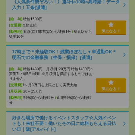
《人気条件勢ぞろい！》週4日×10時×高時給！データ
入力！五条[派遣]
[給 与]
時給1500円
[交通費]
全額支給
気になる！
[勤務地]
五条(京都市営)駅から徒歩1分
/
烏丸駅から
徒歩10分
17時まで＊未経験OK！残業ほぼなし▼車通勤OK＊
明石での金融事務（生保・損保）[派遣]
[給 与]
時給1430円 月収例 20万円 時給1430円×
実働7h×週5日×4週 ※月収例を保証するものではあ
りません。
[交通費]
1ヶ月3万円を上限として実費支給
気になる！
[月収例]
20～25万円
[勤務地]
明石駅から徒歩2分
/
山陽明石駅から徒歩2
分
好きな場所で働けるイベントスタッフ☆人気イベン
トも！来社不要！働いたその日に給料もらえる日払
い◎｜阪[アルバイト]