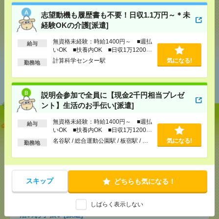
メール
LINE
で送る
で送る
志望動機も履歴書も不要！日収1.1万円～＊未
経験OKの介護[派遣]
シェア
ツイート
ブックマーク
無資格未経験：時給1400円～ ■週払
給与
いOK ■扶養内OK ■日収1万1200円
以上
計算科学センター駅
気になる!
勤務地
あなたの閲覧履歴からの
おすすめ
説明会参加で全員に【現金2千円相当プレゼ
ント】生活のお手伝い[派遣]
無資格未経験：時給1400円～ ■週払
志望動機も履歴書も不要！日収1.1万円～＊未経験OK
給与
いOK ■扶養内OK ■日収1万1200円
の介護[派遣]
以上
名谷駅 / 総合運動公園駅 / 板宿駅 / …
気になる!
勤務地
[給 与]
無資格未経験：時給1400円～ ■週払い
OK ■扶養内OK ■日収1万1200円以上
[交通費]
交通費全額支給
気になる！
スキップ
[勤務地]
計算科学センター駅
どちらも気になる！
しばらく表示しない
説明会参加で全員に【現金2千円相当プレゼント】生
活のお手伝い[派遣]