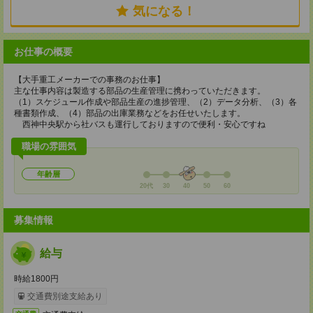
気になる！
お仕事の概要
【大手重工メーカーでの事務のお仕事】
主な仕事内容は製造する部品の生産管理に携わっていただきます。
（1）スケジュール作成や部品生産の進捗管理、（2）データ分析、（3）各
種書類作成、（4）部品の出庫業務などをお任せいたします。
西神中央駅から社バスも運行しておりますので便利・安心ですね
職場の雰囲気
年齢層
20代
30
40
50
60
募集情報
給与
時給1800円
交通費別途支給あり