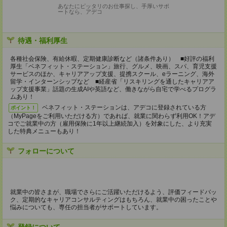
あなたにピッタリのお仕事探し、手厚いサポ
ートなら、アデコ
待遇・福利厚生
各種社会保険、有給休暇、定期健康診断など（諸条件あり） ■好評の福利
厚生「ベネフィット・ステーション」旅行、グルメ、映画、スパ、育児支援
サービスのほか、キャリアアップ支援、提携スクール、eラーニング、海外
留学・インターンシップなど ■経産省「リスキリングを通したキャリアア
ップ支援事業」話題の生成AIや英語など、働きながら自宅で学べるプログラ
ムあり！
ベネフィット・ステーションは、アデコに登録されている方
ポイント！
（MyPageをご利用いただける方）であれば、就業に関わらず利用OK！アデ
コでご就業中の方（雇用保険に1年以上継続加入）を対象にした、より充実
した特典メニューもあり！
フォローについて
就業中の皆さまが、職場でさらにご活躍いただけるよう、評価フィードバッ
ク、定期的なキャリアコンサルティングはもちろん、就業中の困ったことや
悩みについても、専任の担当者がサポートしています。