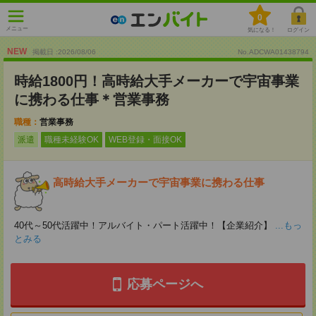
0
メニュー
気になる！
ログイン
NEW
掲載日 :2026
/
08
/
06
No.ADCWA01438794
時給1800円！高時給大手メーカーで宇宙事業
に携わる仕事＊営業事務
職種：
営業事務
派遣
職種未経験OK
WEB登録・面接OK
高時給大手メーカーで宇宙事業に携わる仕事
40代～50代活躍中！アルバイト・パート活躍中！【企業紹介】
...もっ
とみる
応募ページへ