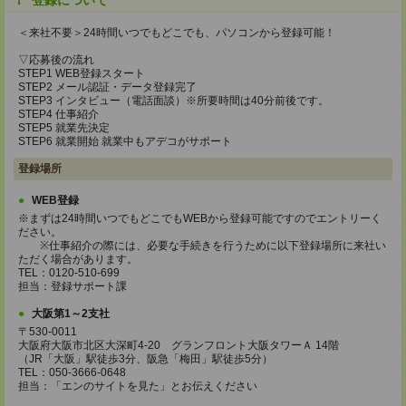
登録について
＜来社不要＞24時間いつでもどこでも、パソコンから登録可能！
▽応募後の流れ
STEP1 WEB登録スタート
STEP2 メール認証・データ登録完了
STEP3 インタビュー（電話面談）※所要時間は40分前後です。
STEP4 仕事紹介
STEP5 就業先決定
STEP6 就業開始 就業中もアデコがサポート
登録場所
WEB登録
※まずは24時間いつでもどこでもWEBから登録可能ですのでエントリーく
ださい。
※仕事紹介の際には、必要な手続きを行うために以下登録場所に来社い
ただく場合があります。
TEL：0120-510-699
担当：登録サポート課
大阪第1～2支社
〒530-0011
大阪府大阪市北区大深町4-20 グランフロント大阪タワーＡ 14階
（JR「大阪」駅徒歩3分、阪急「梅田」駅徒歩5分）
TEL：050-3666-0648
担当：「エンのサイトを見た」とお伝えください