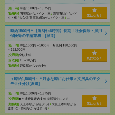
[給 与]
時給1,500円～1,875円
[勤務地]
明石駅からバイク・車
/
西明石駅からバイ
気になる！
ク・車
/
大久保(兵庫県)駅からバイク・車
/
…
時給1500円＊【週5日×6時間】長期！社会保険・雇用
保険等の申請業務！[派遣]
[給 与]
時給1500円～1600円 月収例 180,000円
～192,000円
[交通費]
全額支給
気になる！
[月収例]
15～20万円
[勤務地]
姫路駅から徒歩4分
＜時給1,500円～＊好きな時にお仕事＞文房具のモク
モク仕分け[派遣]
[給 与]
時給1,500円～1,875円
[交通費]
■ 交通費規定内支給 ※派遣先による
気になる！
[勤務地]
天王寺駅から徒歩5分
/
大阪上本町駅から
徒歩5分
/
鶴橋駅から徒歩5分
/
…