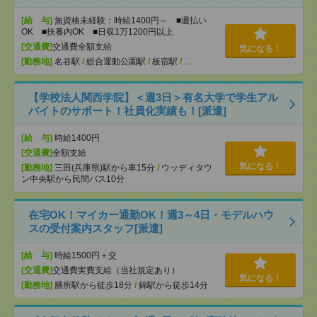
[給 与]
無資格未経験：時給1400円～ ■週払い
OK ■扶養内OK ■日収1万1200円以上
[交通費]
交通費全額支給
気になる！
[勤務地]
名谷駅
/
総合運動公園駅
/
板宿駅
/
…
【学校法人関西学院】＜週3日＞有名大学で学生アル
バイトのサポート！社員化実績も！[派遣]
[給 与]
時給1400円
[交通費]
全額支給
気になる！
[勤務地]
三田(兵庫県)駅から車15分
/
ウッディタウ
ン中央駅から民間バス10分
在宅OK！マイカー通勤OK！週3～4日・モデルハウ
スの受付案内スタッフ[派遣]
[給 与]
時給1500円＋交
[交通費]
交通費実費支給（当社規定あり）
気になる！
[勤務地]
膳所駅から徒歩18分
/
錦駅から徒歩14分