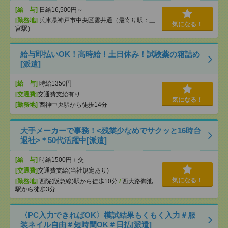
[給 与]
日給16,500円～
[勤務地]
兵庫県神戸市中央区雲井通（最寄り駅：三
気になる！
宮駅）
給与即払いOK！高時給！土日休み！試験薬の箱詰め
[派遣]
[給 与]
時給1350円
[交通費]
交通費支給有り
気になる！
[勤務地]
西神中央駅から徒歩14分
大手メーカーで事務！<残業少なめでサクッと16時台
退社>＊50代活躍中[派遣]
[給 与]
時給1500円＋交
[交通費]
交通費支給(当社規定あり)
気になる！
[勤務地]
西院(阪急線)駅から徒歩10分
/
西大路御池
駅から徒歩3分
〈PC入力できればOK〉模試結果もくもく入力＃服
装ネイル自由＃短時間OK＃日払[派遣]