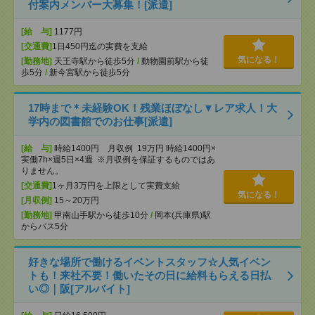
付案内メンバー大募集！[派遣]
[給 与]
1177円
[交通費]
1日450円迄の実費を支給
気になる！
[勤務地]
天王寺駅から徒歩5分
/
動物園前駅から徒
歩5分
/
新今宮駅から徒歩5分
17時まで＊未経験OK！残業ほぼなし▼レア求人！大
学内の図書館でのお仕事[派遣]
[給 与]
時給1400円 月収例 19万円 時給1400円×
実働7h×週5日×4週 ※月収例を保証するものではあ
りません。
[交通費]
1ヶ月3万円を上限として実費支給
気になる！
[月収例]
15～20万円
[勤務地]
甲南山手駅から徒歩10分
/
岡本(兵庫県)駅
からバス5分
好きな場所で働けるイベントスタッフ☆人気イベン
トも！来社不要！働いたその日に給料もらえる日払
い◎｜阪[アルバイト]