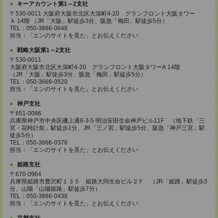
キーアカウント第1～2支社
〒530-0011 大阪府大阪市北区大深町4-20 グランフロント大阪タワー
Ａ 14階 （JR「大阪」駅徒歩3分、阪急「梅田」駅徒歩5分）
TEL：050-3666-0648
担当：「エンのサイトを見た」とお伝えください
戦略大阪第1～2支社
〒530-0011
大阪府大阪市北区大深町4-20 グランフロント大阪タワーA 14階
（JR「大阪」駅徒歩3分、阪急「梅田」駅徒歩5分）
TEL：050-3666-0520
担当：「エンのサイトを見た」とお伝えください
神戸支社
〒651-0086
兵庫県神戸市中央区磯上通8-3-5 明治安田生命神戸ビル11F （地下鉄「三
宮・花時計前」駅徒歩1分、JR「三ノ宮」駅徒歩5分、阪急「神戸三宮」駅
徒歩5分）
TEL：050-3666-0376
担当：「エンのサイトを見た」とお伝えください
姫路支社
〒670-0964
兵庫県姫路市豊沢町１３５ 姫路大同生命ビル２Ｆ （JR「姫路」駅徒歩3
分、山陽「山陽姫路」駅徒歩7分）
TEL：050-3666-0438
担当：「エンのサイトを見た」とお伝えください