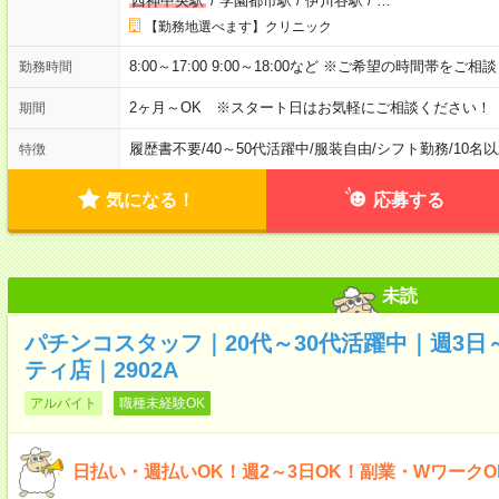
西神中央駅
/
学園都市駅
/
伊川谷駅
/
…
【勤務地選べます】クリニック
8:00～17:00 9:00～18:00など ※ご希望の時間帯をご
勤務時間
2ヶ月～OK ※スタート日はお気軽にご相談ください！
期間
履歴書不要
/
40～50代活躍中
/
服装自由
/
シフト勤務
/
10名
特徴
気になる！
応募する
未読
パチンコスタッフ｜20代～30代活躍中｜週3日
ティ店｜2902A
アルバイト
職種未経験OK
日払い・週払いOK！週2～3日OK！副業・Wワーク