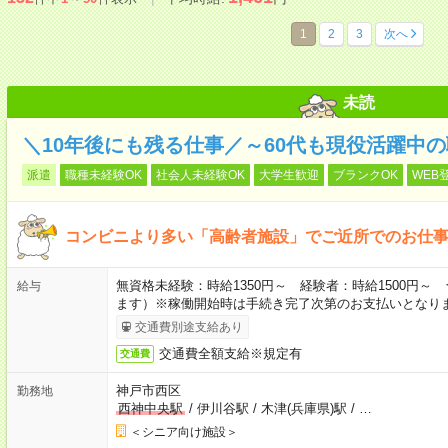
1
2
3
次へ
未読
＼10年後にも残る仕事／～60代も現役活躍中
派遣
職種未経験OK
社会人未経験OK
大学生歓迎
ブランクOK
WEB
コンビニより多い「高齢者施設」でご近所でのお仕
無資格未経験：時給1350円～ 経験者：時給1500円
給与
ます）※稼働開始時は手続き完了次第のお支払いとなり
交通費別途支給あり
交通費全額支給※規定有
交通費
神戸市西区
勤務地
西神中央駅
/
伊川谷駅
/
木津(兵庫県)駅
/
…
＜シニア向け施設＞