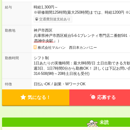
時給1,300円～
給与
※研修期間125時間(最大250時間)までは、時給1200円 
交通費別途支給あり
神戸市西区
勤務地
兵庫県神戸市西区糀台5-6-1プレンティ専門店二番館5
西神中央駅
』）
株式会社マルハン 西日本カンパニー
シフト制
勤務時間
1日あたりの実働時間：最大8時間/日 土日出勤できる方歓迎★ 募集時
週3日、1日7時間0分から勤務OK！ 詳しくは下記お問い合
314-508(9時～20時土日祝も受付)
日払いOK / 副業・WワークOK
特徴
気になる！
応募する
未読