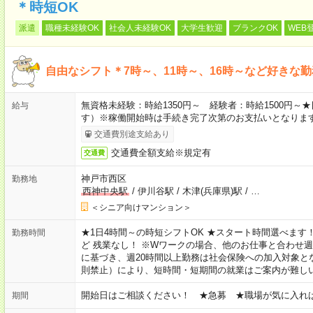
＊時短OK
派遣
職種未経験OK
社会人未経験OK
大学生歓迎
ブランクOK
WEB
自由なシフト＊7時～、11時～、16時～など好きな
無資格未経験：時給1350円～ 経験者：時給1500円
給与
す）※稼働開始時は手続き完了次第のお支払いとなりま
交通費別途支給あり
交通費全額支給※規定有
交通費
神戸市西区
勤務地
西神中央駅
/
伊川谷駅
/
木津(兵庫県)駅
/
…
＜シニア向けマンション＞
★1日4時間～の時短シフトOK ★スタート時間選べます！ 7:00～16
勤務時間
ど 残業なし！ ※Wワークの場合、他のお仕事と合わせ週
に基づき、週20時間以上勤務は社会保険への加入対象と
則禁止）により、短時間・短期間の就業はご案内が難し
開始日はご相談ください！ ★急募 ★職場が気に入れ
期間