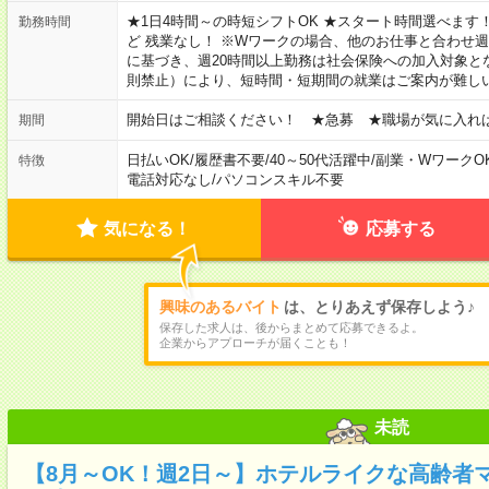
★1日4時間～の時短シフトOK ★スタート時間選べます！ 7:00～16
勤務時間
ど 残業なし！ ※Wワークの場合、他のお仕事と合わせ週
に基づき、週20時間以上勤務は社会保険への加入対象と
則禁止）により、短時間・短期間の就業はご案内が難し
開始日はご相談ください！ ★急募 ★職場が気に入れ
期間
日払いOK
/
履歴書不要
/
40～50代活躍中
/
副業・WワークO
特徴
電話対応なし
/
パソコンスキル不要
気になる！
応募する
興味のあるバイト
は、とりあえず保存しよう♪
保存した求人は、後からまとめて応募できるよ。
企業からアプローチが届くことも！
未読
【8月～OK！週2日～】ホテルライクな高齢者