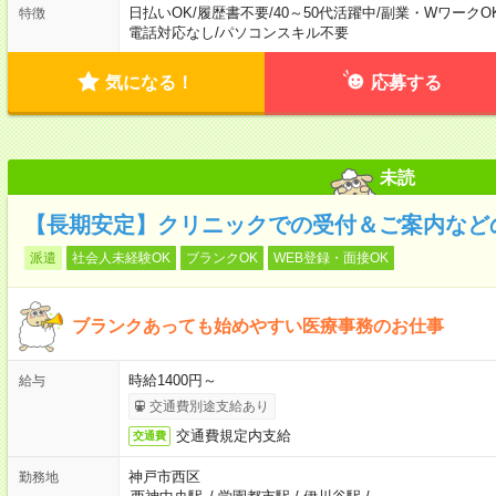
日払いOK
/
履歴書不要
/
40～50代活躍中
/
副業・WワークO
特徴
電話対応なし
/
パソコンスキル不要
気になる！
応募する
未読
【長期安定】クリニックでの受付＆ご案内など
派遣
社会人未経験OK
ブランクOK
WEB登録・面接OK
ブランクあっても始めやすい医療事務のお仕事
時給1400円～
給与
交通費別途支給あり
交通費規定内支給
交通費
神戸市西区
勤務地