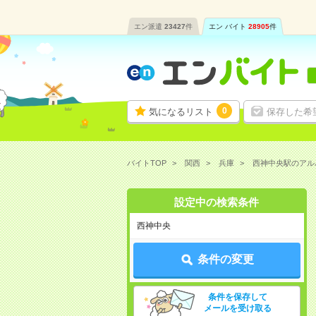
エン派遣
23427
件
エン バイト
28905
件
0
気になるリスト
保存した希
バイトTOP
関西
兵庫
西神中央駅のアル
設定中の検索条件
西神中央
条件の変更
条件を保存して
メールを受け取る