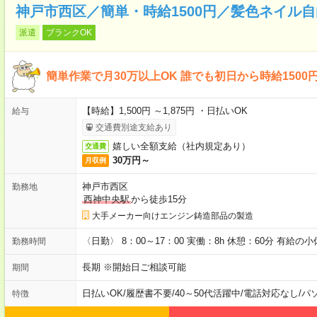
神戸市西区／簡単・時給1500円／髪色ネイル
派遣
ブランクOK
簡単作業で月30万以上OK 誰でも初日から時給1500
【時給】1,500円 ～1,875円 ・日払いOK
給与
交通費別途支給あり
嬉しい全額支給（社内規定あり）
交通費
30万円～
月収例
神戸市西区
勤務地
西神中央駅
から徒歩15分
大手メーカー向けエンジン鋳造部品の製造
〈日勤〉 8：00～17：00 実働：8h 休憩：60分 有給の
勤務時間
長期 ※開始日ご相談可能
期間
日払いOK
/
履歴書不要
/
40～50代活躍中
/
電話対応なし
/
パ
特徴