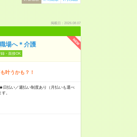
掲載日：2026.08.07
NEW
の職場へ＊介護
登録・面接OK
事も叶うかも？！
～ ★日払い／週払い制度あり（月払いも選べ
ます。