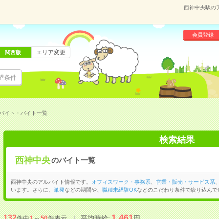
西神中央駅の
会員登録
エリア変更
関西版
望条件
バイト・バイト一覧
検索結果
西神中央
のバイト一覧
西神中央のアルバイト情報です。
オフィスワーク・事務系
、
営業・販売・サービス系
います。さらに、
単発
などの期間や、
職種未経験OK
などのこだわり条件で絞り込んで
1,461
132
平均時給:
円
件中
1
～
50
件表示