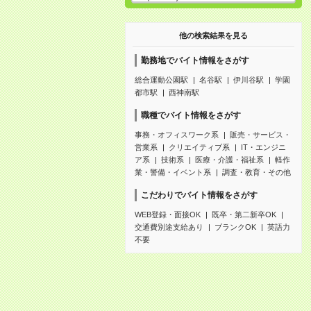
他の検索結果を見る
勤務地でバイト情報をさがす
総合運動公園駅
名谷駅
伊川谷駅
学園
都市駅
西神南駅
職種でバイト情報をさがす
事務・オフィスワーク系
販売・サービス・
営業系
クリエイティブ系
IT・エンジニ
ア系
技術系
医療・介護・福祉系
軽作
業・警備・イベント系
調査・教育・その他
こだわりでバイト情報をさがす
WEB登録・面接OK
既卒・第二新卒OK
交通費別途支給あり
ブランクOK
英語力
不要