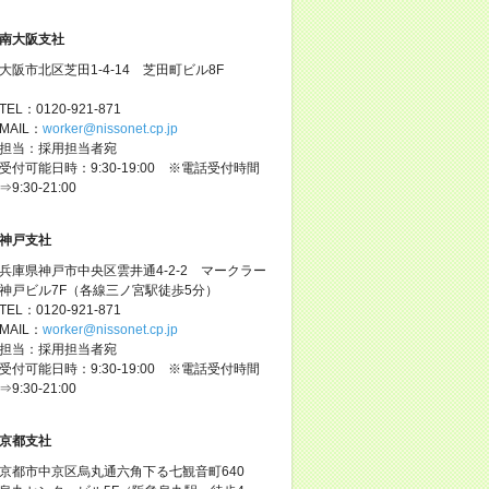
南大阪支社
大阪市北区芝田1-4-14 芝田町ビル8F
TEL：0120-921-871
MAIL：
worker@nissonet.cp.jp
担当：採用担当者宛
受付可能日時：9:30-19:00 ※電話受付時間
⇒9:30-21:00
神戸支社
兵庫県神戸市中央区雲井通4-2-2 マークラー
神戸ビル7F（各線三ノ宮駅徒歩5分）
TEL：0120-921-871
MAIL：
worker@nissonet.cp.jp
担当：採用担当者宛
受付可能日時：9:30-19:00 ※電話受付時間
⇒9:30-21:00
京都支社
京都市中京区烏丸通六角下る七観音町640