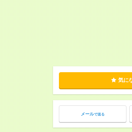
気に
メール
で送る