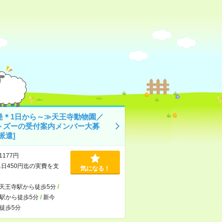
発＊1日から～≫天王寺動物園／
トズーの受付案内メンバー大募
派遣]
1177円
1日450円迄の実費を支
気になる！
天王寺駅から徒歩5分
/
駅から徒歩5分
/
新今
徒歩5分