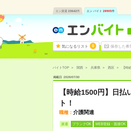
エン派遣
23642
件
エン バイト
28905
件
0
気になるリスト
保存した希
バイトTOP
関西
兵庫県
西区
【時給
掲載日 :
2026
/
07
/
30
【時給1500円】日
ト！
介護関連
職種：
派遣
ブランクOK
WEB登録・面接OK