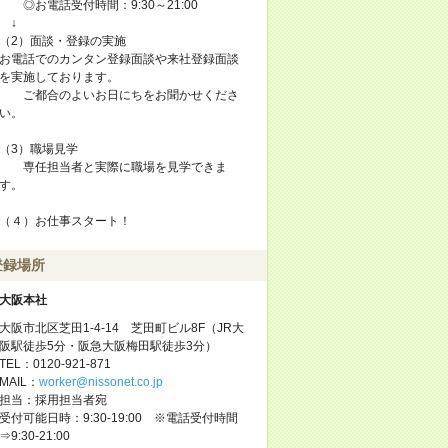
◎お電話受付時間：9:30～21:00
↓
（2）面談・登録の実施
お電話でのカンタン登録面談や来社登録面談
を実施しております。
ご都合のよいお日にちをお聞かせくださ
い。
（3）職場見学
専任担当者と実際に職場を見学できま
す。
（４）お仕事スタート！
登録場所
大阪本社
大阪市北区芝田1-4-14 芝田町ビル8F（JR大
阪駅徒歩5分・阪急大阪梅田駅徒歩3分）
TEL：0120-921-871
MAIL：
worker@nissonet.co.jp
担当：採用担当者宛
受付可能日時：9:30-19:00 ※電話受付時間
⇒9:30-21:00