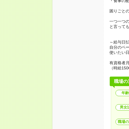
・食事の
困りごと
一つ一つ
と言って
～給与日
自分のペ
使いたい
有資格者月
（時給150
職場の
年齢
男女
職場の