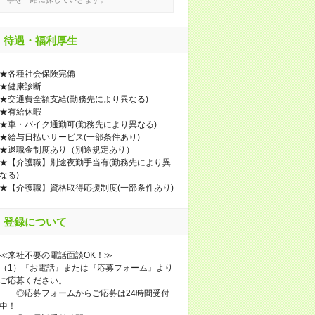
待遇・福利厚生
★各種社会保険完備
★健康診断
★交通費全額支給(勤務先により異なる)
★有給休暇
★車・バイク通勤可(勤務先により異なる)
★給与日払いサービス(一部条件あり)
★退職金制度あり（別途規定あり）
★【介護職】別途夜勤手当有(勤務先により異
なる)
★【介護職】資格取得応援制度(一部条件あり)
登録について
≪来社不要の電話面談OK！≫
（1）『お電話』または『応募フォーム』より
ご応募ください。
◎応募フォームからご応募は24時間受付
中！