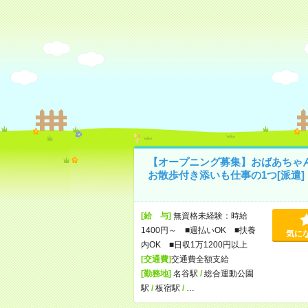
【オープニング募集】おばあちゃ
お散歩付き添いも仕事の1つ[派遣]
[給 与]
無資格未経験：時給
1400円～ ■週払いOK ■扶養
気に
内OK ■日収1万1200円以上
[交通費]
交通費全額支給
[勤務地]
名谷駅
/
総合運動公園
駅
/
板宿駅
/
…