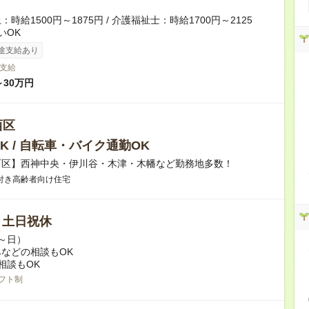
時給1500円～1875円 / 介護福祉士：時給1700円～2125
いOK
途支給あり
支給
～30万円
西区
K / 自転車・バイク通勤OK
西区】西神中央・伊川谷・木津・木幡など勤務地多数！
付き高齢者向け住宅
/ 土日祝休
～日）
などの相談もOK
相談もOK
フト制