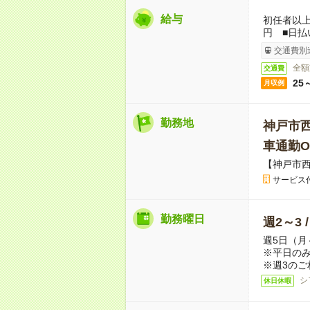
給与
初任者以上：
円 ■日払
交通費別
全額
交通費
25
月収例
勤務地
神戸市
車通勤O
【神戸市
サービス
勤務曜日
週2～3 
週5日（月
※平日のみ
※週3のご
シ
休日休暇