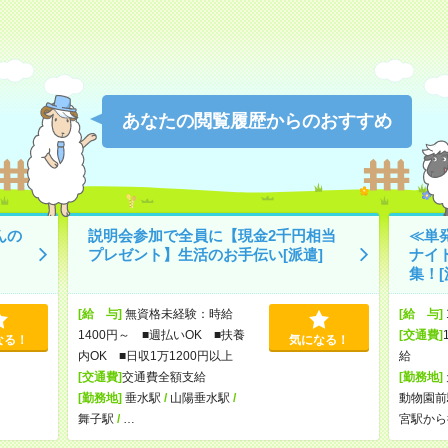
あなたの閲覧履歴からのおすすめ
んの
説明会参加で全員に【現金2千円相当
≪単
プレゼント】生活のお手伝い[派遣]
ナイ
集！[
[給 与]
無資格未経験：時給
[給 与]
1400円～ ■週払いOK ■扶養
[交通費]
なる！
気になる！
内OK ■日収1万1200円以上
給
[交通費]
交通費全額支給
[勤務地]
[勤務地]
垂水駅
/
山陽垂水駅
/
動物園前
舞子駅
/
…
宮駅から