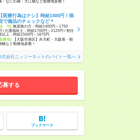
橋・なにわ橋・大江橋など勤務地多数！
【医療行為はナシ】時給1400円！病
院で備品のチェックなど＊
[給 与]
無資格の方：時給1400円～1750
円 / 介護福祉士：時給1700円～2125円 / 初任
者以上：時給1500円～1875円
[勤務地]
【大阪市港区】弁天町・大阪港・朝
潮橋など勤務地多数！
株式会社ニッソーネットのバイト一覧へ
応募する
ブックマーク