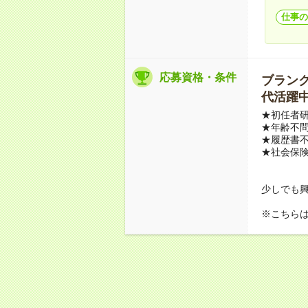
仕事の
応募資格・条件
ブランクO
代活躍中
★初任者
★年齢不問
★履歴書不
★社会保
少しでも
※こちら