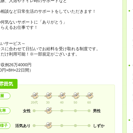
配膳、入浴やトイレ時のサポートなど
の相談など日常生活のサポートをしていただきます！
の何気ないサポートに「ありがとう」
もらえるお仕事です！
払いサービス～
ースに合わせて日払いでお給料を受け取れる制度です。
日だけ利用可能！※一部規定がございます。
収例26万4000円
0円×8H×22日間）
雰囲気
層
20代
30
40
50
60
比率
女性
男性
様子
活気あり
しずか