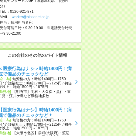
烏丸センタービル5F（阪急烏丸駅 徒歩4
分）
TEL：0120-921-871
MAIL：
worker@nissonet.co.jp
担当：採用担当者宛
受付可能日時：9:30-19:00 ※電話受付時間
⇒9:30-21:00
この会社のその他のバイト情報
＜医療行為はナシ＞時給1400円！病
院で備品のチェックなど
[給 与]
無資格の方：時給1400円～1750
円 / 介護福祉士：時給1700円～2125円 / 初任
者以上：時給1500円～1875円
[勤務地]
【明石市】明石・大久保・魚住・東
二見・江井ケ島など勤務地多数！
【医療行為はナシ】時給1400円！病
院で備品のチェックなど＊
[給 与]
無資格の方：時給1400円～1750
円 / 介護福祉士：時給1700円～2125円 / 初任
者以上：時給1500円～1875円
[勤務地]
【大阪市北区】扇町(大阪府)・渡辺