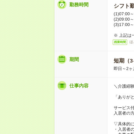
勤務時間
シフト勤
(1)07:00～
(2)09:00～
(3)17:00～
※ 上記は
ほ
残業時間
期間
短期（3
即日～2ヶ
仕事内容
＼介護経
「ありが
サービス
入居者の
▽具体的
・入居者