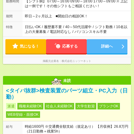
【シフト例】 07:00～16:00 09:00～18:00 17:00～09:00 ※ 上記
勤務時間
は一例です！その他シフトもご相談ください！
即日～2ヶ月以上 ■開始日の相談OK！
期間
日払いOK
/
履歴書不要
/
40～50代活躍中
/
シフト勤務
/
10名以
特徴
上の大量募集
/
電話対応なし
/
パソコンスキル不要
気になる！
応募する
詳細へ
掲載元企業名
株式会社ニッソーネット
未読
<タイパ抜群>検査装置のパーツ組立・PC入力（日
勤）
派遣
職種未経験OK
社会人未経験OK
大学生歓迎
ブランクOK
WEB登録・面接OK
時給1600円 ※交通費全額支給（規定あり） 【月収例】26.8万円
給与
（21日勤務＋残業5h）