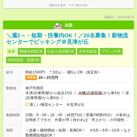
掲載元企業名
アデコ株式会社
掲載日：2026.08.03
未読
＼週2～・短期・扶養内OK！／20名募集！新物流
センターでピッキング＠見津が丘
派遣
職種未経験OK
社会人未経験OK
大学生歓迎
ブランクOK
WEB登録・面接OK
時給1500円 ＊日払い・週払いOK（規定有）
給与
20～25万円
月収例
神戸市西区
勤務地
木津(兵庫県)駅から徒歩15分
/
木幡(兵庫県)駅
から車4分
/
栄
(兵庫県)駅から車6分
/
…
新しい物流センター ＠見津が丘
日勤：9：00～18：00 （休憩75分／実働7時間45分） ※基本は
勤務時間
定時終了ですが、作業が早く終われば「早上がり」の可能性も
あり！ ※早上がりの場合は実際に勤務じた時間分のみ給料支給
＜急募＞随時開始～短期・長期OK！ ＃8月～9月～10月～など
期間
勤務開始相談OK！