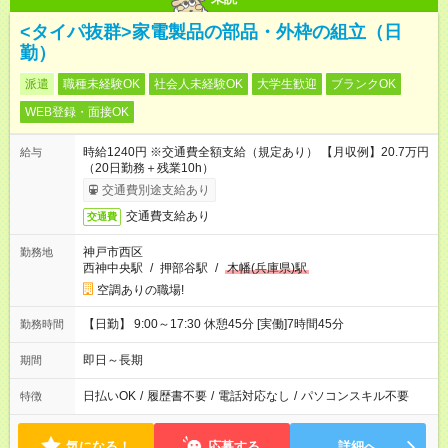
<タイパ抜群>家電製品の部品・外枠の組立（日
勤）
派遣
職種未経験OK
社会人未経験OK
大学生歓迎
ブランクOK
WEB登録・面接OK
時給1240円 ※交通費全額支給（規定あり） 【月収例】20.7万円
給与
（20日勤務＋残業10h）
交通費別途支給あり
交通費支給あり
交通費
神戸市西区
勤務地
西神中央駅
/
押部谷駅
/
木幡(兵庫県)駅
空調ありの職場!
【日勤】 9:00～17:30 休憩45分 [実働]7時間45分
勤務時間
即日～長期
期間
日払いOK
/
履歴書不要
/
電話対応なし
/
パソコンスキル不要
特徴
気になる！
応募する
詳細へ