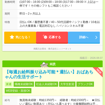
(1)07:00～16:00 (2)09:00～18:00 (3)17:00～09:00 ※ 上記は一
勤務時間
例です！その他シフトもご相談ください！
即日～2ヶ月以上
期間
日払いOK
/
履歴書不要
/
40～50代活躍中
/
シフト勤務
/
10名以
特徴
上の大量募集
/
電話対応なし
/
パソコンスキル不要
気になる！
応募する
詳細へ
掲載元企業名
株式会社ニッソーネット
掲載日：2026.08.07
未読
NEW
【毎週お給料振り込み可能＊週払い】おばあち
ゃんの生活サポート
派遣
職種未経験OK
社会人未経験OK
大学生歓迎
ブランクOK
WEB登録・面接OK
無資格未経験：時給1350円～ 経験者：時給1500円～ ★日払
給与
い／週払い制度あり（月払いも選べます）※稼働開始時は手続き