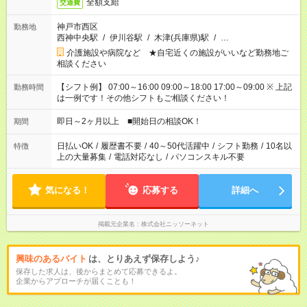
全額支給
交通費
神戸市西区
勤務地
西神中央駅
/
伊川谷駅
/
木津(兵庫県)駅
/
…
介護施設や病院など ★自宅近くの施設がいいなど勤務地ご
相談ください
【シフト例】 07:00～16:00 09:00～18:00 17:00～09:00 ※ 上記
勤務時間
は一例です！その他シフトもご相談ください！
即日～2ヶ月以上 ■開始日の相談OK！
期間
日払いOK
/
履歴書不要
/
40～50代活躍中
/
シフト勤務
/
10名以
特徴
上の大量募集
/
電話対応なし
/
パソコンスキル不要
気になる！
応募する
詳細へ
掲載元企業名
株式会社ニッソーネット
興味のあるバイト
は、とりあえず保存しよう♪
保存した求人は、後からまとめて応募できるよ。
企業からアプローチが届くことも！