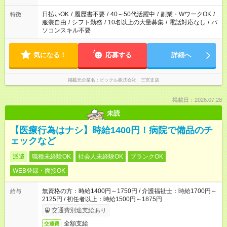
日払いOK
/
履歴書不要
/
40～50代活躍中
/
副業・WワークOK
/
特徴
服装自由
/
シフト勤務
/
10名以上の大量募集
/
電話対応なし
/
パ
ソコンスキル不要
気になる！
応募する
詳細へ
掲載元企業名
ピックル株式会社 三宮支店
掲載日：2026.07.28
未読
【医療行為はナシ】時給1400円！病院で備品のチ
ェックなど
派遣
職種未経験OK
社会人未経験OK
ブランクOK
WEB登録・面接OK
無資格の方：時給1400円～1750円 / 介護福祉士：時給1700円～
給与
2125円 / 初任者以上：時給1500円～1875円
交通費別途支給あり
全額支給
交通費