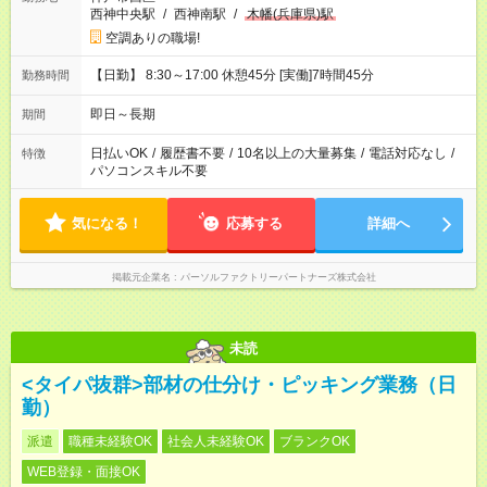
西神中央駅
/
西神南駅
/
木幡(兵庫県)駅
空調ありの職場!
【日勤】 8:30～17:00 休憩45分 [実働]7時間45分
勤務時間
即日～長期
期間
日払いOK
/
履歴書不要
/
10名以上の大量募集
/
電話対応なし
/
特徴
パソコンスキル不要
気になる！
応募する
詳細へ
掲載元企業名
パーソルファクトリーパートナーズ株式会社
未読
<タイパ抜群>部材の仕分け・ピッキング業務（日
勤）
派遣
職種未経験OK
社会人未経験OK
ブランクOK
WEB登録・面接OK