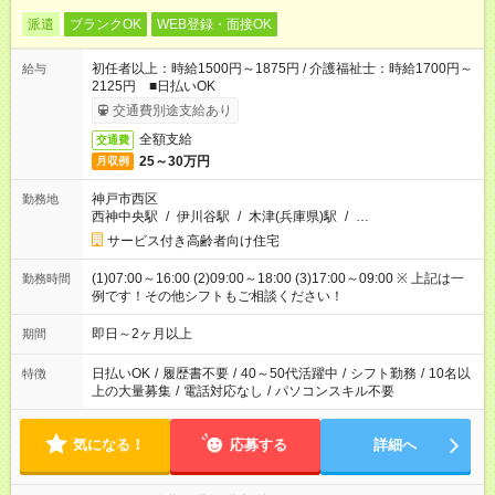
派遣
ブランクOK
WEB登録・面接OK
初任者以上：時給1500円～1875円 / 介護福祉士：時給1700円～
給与
2125円 ■日払いOK
交通費別途支給あり
全額支給
交通費
25～30万円
月収例
神戸市西区
勤務地
西神中央駅
/
伊川谷駅
/
木津(兵庫県)駅
/
…
サービス付き高齢者向け住宅
(1)07:00～16:00 (2)09:00～18:00 (3)17:00～09:00 ※ 上記は一
勤務時間
例です！その他シフトもご相談ください！
即日～2ヶ月以上
期間
日払いOK
/
履歴書不要
/
40～50代活躍中
/
シフト勤務
/
10名以
特徴
上の大量募集
/
電話対応なし
/
パソコンスキル不要
気になる！
応募する
詳細へ