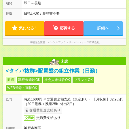
即日～長期
期間
日払いOK
/
履歴書不要
特徴
気になる！
応募する
詳細へ
掲載元企業名
パーソルファクトリーパートナーズ株式会社
未読
<タイパ抜群>配電盤の組立作業（日勤）
派遣
職種未経験OK
社会人未経験OK
ブランクOK
WEB登録・面接OK
時給1600円 ※交通費全額支給（規定あり） 【月収例】32.9万円
給与
（20日勤務＋残業25h+休出2日）
交通費別途支給あり
交通費支給あり
交通費
神戸市西区
勤務地