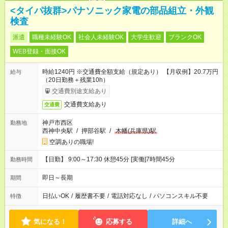
<タイパ抜群>パナソニック家電の部品組立・外観
検査
派遣
職種未経験OK
社会人未経験OK
大学生歓迎
ブランクOK
WEB登録・面接OK
時給1240円 ※交通費全額支給（規定あり） 【月収例】20.7万円
給与
（20日勤務＋残業10h）
交通費別途支給あり
交通費支給あり
交通費
神戸市西区
勤務地
西神中央駅
/
押部谷駅
/
木幡(兵庫県)駅
空調ありの職場!
【日勤】 9:00～17:30 休憩45分 [実働]7時間45分
勤務時間
即日～長期
期間
日払いOK
/
履歴書不要
/
電話対応なし
/
パソコンスキル不要
特徴
気になる！
応募する
詳細へ