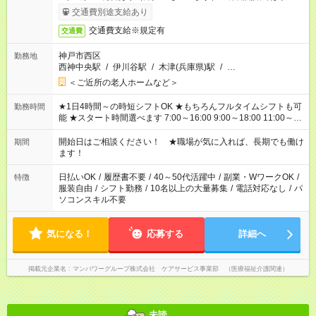
完了次第のお支払いとなります。
交通費別途支給あり
交通費支給※規定有
交通費
神戸市西区
勤務地
西神中央駅
/
伊川谷駅
/
木津(兵庫県)駅
/
…
＜ご近所の老人ホームなど＞
★1日4時間～の時短シフトOK ★もちろんフルタイムシフトも可
勤務時間
能 ★スタート時間選べます 7:00～16:00 9:00～18:00 11:00～
20:00 など 残業なし！ ※Wワークの場合、他のお仕事と合わせ
週40時間超の就業はご案内できません ※法令に基づき、週20時
開始日はご相談ください！ ★職場が気に入れば、長期でも働け
期間
間以上勤務は社会保険への加入対象となります ※労働者派遣法
ます！
（日雇い派遣の原則禁止）により、短時間・短期間の就業はご
案内が難しい場合があります
日払いOK
/
履歴書不要
/
40～50代活躍中
/
副業・WワークOK
/
特徴
服装自由
/
シフト勤務
/
10名以上の大量募集
/
電話対応なし
/
パ
ソコンスキル不要
気になる！
応募する
詳細へ
掲載元企業名
マンパワーグループ株式会社 ケアサービス事業部 （医療福祉介護関連）
未読