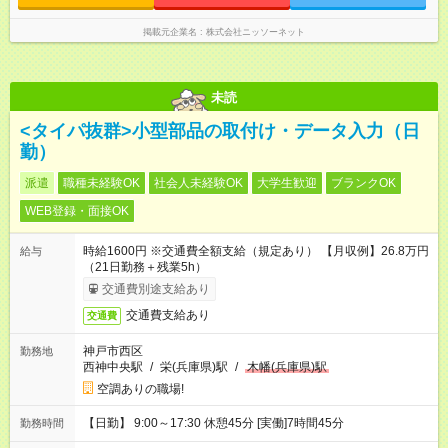
掲載元企業名
株式会社ニッソーネット
未読
<タイパ抜群>小型部品の取付け・データ入力（日
勤）
派遣
職種未経験OK
社会人未経験OK
大学生歓迎
ブランクOK
WEB登録・面接OK
時給1600円 ※交通費全額支給（規定あり） 【月収例】26.8万円
給与
（21日勤務＋残業5h）
交通費別途支給あり
交通費支給あり
交通費
神戸市西区
勤務地
西神中央駅
/
栄(兵庫県)駅
/
木幡(兵庫県)駅
空調ありの職場!
【日勤】 9:00～17:30 休憩45分 [実働]7時間45分
勤務時間