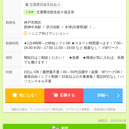
完了次第のお支払いとなります。
交通費別途支給あり
交通費全額支給※規定有
交通費
神戸市西区
勤務地
西神中央駅
/
伊川谷駅
/
木津(兵庫県)駅
/
…
＜シニア向けマンション＞
★1日4時間～の時短シフトOK ★スタート時間選べます！ 7:00～
勤務時間
16:00 9:00～17:00 11:00～19:00 など 残業なし！ ※Wワークの
場合、他のお仕事と合わせ週40時間超の就業はご案内できませ
ん ※法令に基づき、週20時間以上勤務は社会保険への加入対象
開始日はご相談ください！ ★急募 ★職場が気に入れば、長期
期間
となります ※労働者派遣法（日雇い派遣の原則禁止）により、
でも働けます！
短時間・短期間の就業はご案内が難しい場合があります
日払いOK
/
履歴書不要
/
40～50代活躍中
/
副業・WワークOK
/
特徴
服装自由
/
シフト勤務
/
10名以上の大量募集
/
電話対応なし
/
パ
ソコンスキル不要
気になる！
応募する
詳細へ
掲載元企業名
マンパワーグループ株式会社 ケアサービス事業部 （医療福祉介護関連）
掲載日：2026.08.06
未読