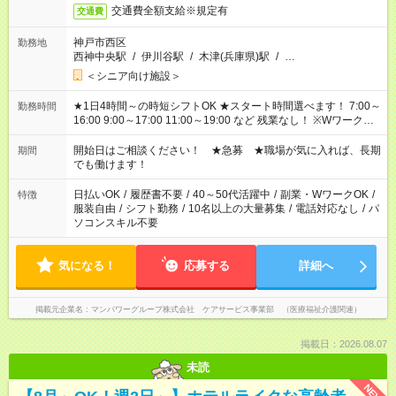
交通費全額支給※規定有
交通費
神戸市西区
勤務地
西神中央駅
/
伊川谷駅
/
木津(兵庫県)駅
/
…
＜シニア向け施設＞
★1日4時間～の時短シフトOK ★スタート時間選べます！ 7:00～
勤務時間
16:00 9:00～17:00 11:00～19:00 など 残業なし！ ※Wワークの
場合、他のお仕事と合わせ週40時間超の就業はご案内できませ
ん ※法令に基づき、週20時間以上勤務は社会保険への加入対象
開始日はご相談ください！ ★急募 ★職場が気に入れば、長期
期間
となります ※労働者派遣法（日雇い派遣の原則禁止）により、
でも働けます！
短時間・短期間の就業はご案内が難しい場合があります
日払いOK
/
履歴書不要
/
40～50代活躍中
/
副業・WワークOK
/
特徴
服装自由
/
シフト勤務
/
10名以上の大量募集
/
電話対応なし
/
パ
ソコンスキル不要
気になる！
応募する
詳細へ
掲載元企業名
マンパワーグループ株式会社 ケアサービス事業部 （医療福祉介護関連）
掲載日：2026.08.07
未読
NEW