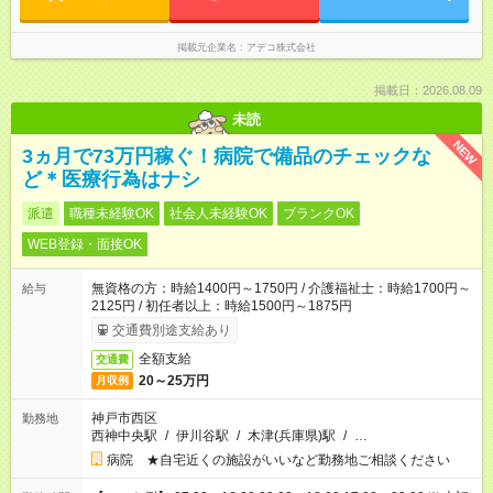
掲載元企業名
アデコ株式会社
掲載日：2026.08.09
未読
NEW
3ヵ月で73万円稼ぐ！病院で備品のチェックな
ど＊医療行為はナシ
派遣
職種未経験OK
社会人未経験OK
ブランクOK
WEB登録・面接OK
無資格の方：時給1400円～1750円 / 介護福祉士：時給1700円～
給与
2125円 / 初任者以上：時給1500円～1875円
交通費別途支給あり
全額支給
交通費
20～25万円
月収例
神戸市西区
勤務地
西神中央駅
/
伊川谷駅
/
木津(兵庫県)駅
/
…
病院 ★自宅近くの施設がいいなど勤務地ご相談ください