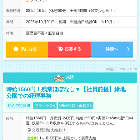
クレジット
08:55-16:55（休憩60分）実働7時間（残業少なめ！）
勤務時間
2026年10月01日～長期 ※開始日相談OK ※10月～！
期間
履歴書不要
/
服装自由
特徴
気になる！
応募する
詳細へ
掲載日：2026.08.10
未読
時給1560円！残業ほぼなし▼【社員前提】緑地
公園での経理事務
紹介予定派遣
ブランクOK
WEB登録・面接OK
時給1560円 月収例 24万円 時給1560円×実働7h45m×週5日×4
給与
週+残業5h ※月収例を保証するものではありません。
交通費別途支給あり
1ヶ月3万円を上限として実費支給
交通費