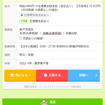
時給1400円 ※交通費全額支給（規定あり） 【月収例】21.0万円
給与
（20日勤務 ※残業なしの場合）
交通費別途支給あり
交通費支給あり
交通費
神戸市西区
勤務地
木津(兵庫県)駅
/
木幡(兵庫県)駅
/
鈴蘭台駅
空調ありの職場!
【日中の勤務】 9:00～17:30 休憩60分 [実働]7時間30分
勤務時間
即日～長期
期間
日払いOK
/
履歴書不要
特徴
気になる！
応募する
詳細へ
掲載元企業名
パーソルファクトリーパートナーズ株式会社
未読