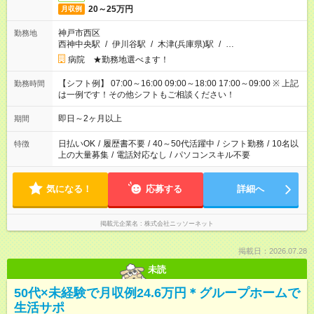
20～25万円
月収例
神戸市西区
勤務地
西神中央駅
/
伊川谷駅
/
木津(兵庫県)駅
/
…
病院 ★勤務地選べます！
【シフト例】 07:00～16:00 09:00～18:00 17:00～09:00 ※ 上記
勤務時間
は一例です！その他シフトもご相談ください！
即日～2ヶ月以上
期間
日払いOK
/
履歴書不要
/
40～50代活躍中
/
シフト勤務
/
10名以
特徴
上の大量募集
/
電話対応なし
/
パソコンスキル不要
気になる！
応募する
詳細へ
掲載元企業名
株式会社ニッソーネット
掲載日：2026.07.28
未読
50代×未経験で月収例24.6万円＊グループホームで
生活サポ