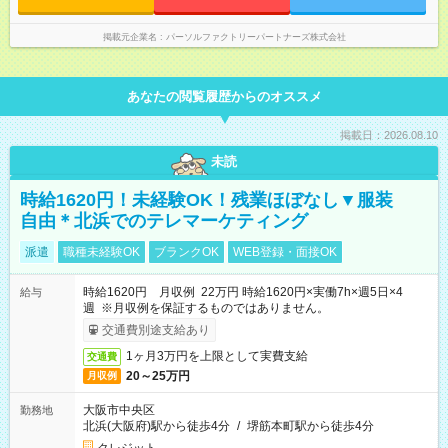
掲載元企業名
パーソルファクトリーパートナーズ株式会社
あなたの閲覧履歴からのオススメ
掲載日：2026.08.10
未読
時給1620円！未経験OK！残業ほぼなし▼服装
自由＊北浜でのテレマーケティング
派遣
職種未経験OK
ブランクOK
WEB登録・面接OK
時給1620円 月収例 22万円 時給1620円×実働7h×週5日×4
給与
週 ※月収例を保証するものではありません。
交通費別途支給あり
1ヶ月3万円を上限として実費支給
交通費
20～25万円
月収例
大阪市中央区
勤務地
北浜(大阪府)駅から徒歩4分
/
堺筋本町駅から徒歩4分