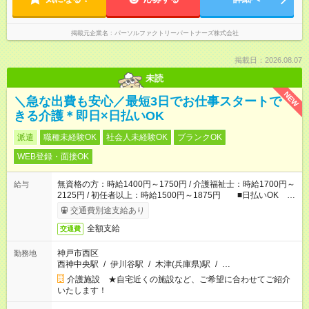
掲載元企業名
パーソルファクトリーパートナーズ株式会社
掲載日：2026.08.07
未読
NEW
＼急な出費も安心／最短3日でお仕事スタートで
きる介護＊即日×日払いOK
派遣
職種未経験OK
社会人未経験OK
ブランクOK
WEB登録・面接OK
無資格の方：時給1400円～1750円 / 介護福祉士：時給1700円～
給与
2125円 / 初任者以上：時給1500円～1875円 ■日払いOK ■
日収例：1万1200円（時給1400円×8h）
交通費別途支給あり
全額支給
交通費
神戸市西区
勤務地
西神中央駅
/
伊川谷駅
/
木津(兵庫県)駅
/
…
介護施設 ★自宅近くの施設など、ご希望に合わせてご紹介
いたします！