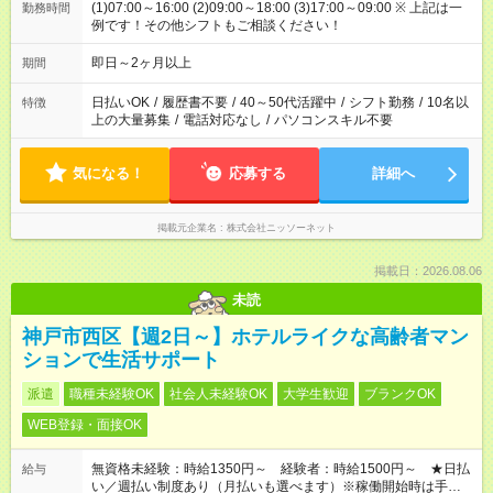
(1)07:00～16:00 (2)09:00～18:00 (3)17:00～09:00 ※ 上記は一
勤務時間
例です！その他シフトもご相談ください！
即日～2ヶ月以上
期間
日払いOK
/
履歴書不要
/
40～50代活躍中
/
シフト勤務
/
10名以
特徴
上の大量募集
/
電話対応なし
/
パソコンスキル不要
気になる！
応募する
詳細へ
掲載元企業名
株式会社ニッソーネット
掲載日：2026.08.06
未読
神戸市西区【週2日～】ホテルライクな高齢者マン
ションで生活サポート
派遣
職種未経験OK
社会人未経験OK
大学生歓迎
ブランクOK
WEB登録・面接OK
無資格未経験：時給1350円～ 経験者：時給1500円～ ★日払
給与
い／週払い制度あり（月払いも選べます）※稼働開始時は手続き