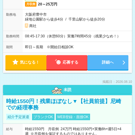
20～25万円
月収例
大阪府豊中市
勤務地
緑地公園駅から徒歩4分
/
千里山駅から徒歩20分
商社
08:45-17:30（休憩60分）実働7時間45分（残業少なめ！）
勤務時間
即日～長期 ※開始日相談OK
期間
気になる！
応募する
詳細へ
掲載日：2026.08.10
未読
時給1550円！残業ほぼなし▼【社員前提】尼崎
での経理事務
紹介予定派遣
ブランクOK
WEB登録・面接OK
時給1550円 月収例 24万円 時給1550円×実働8h×週5日×4
給与
週 ※月収例を保証するものではありません。