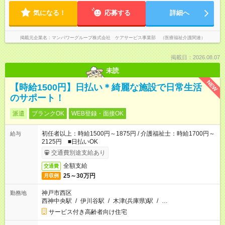
気になる！
応募する
詳細へ
掲載元企業名
マンパワーグループ株式会社 ケアサービス事業部 （医療福祉介護関連）
掲載日：2026.08.07
未読
NEW
【時給1500円】日払い＊綺麗な施設で日常生活
のサポート！
派遣
ブランクOK
WEB登録・面接OK
初任者以上：時給1500円～1875円 / 介護福祉士：時給1700円～
給与
2125円 ■日払いOK
交通費別途支給あり
全額支給
交通費
25～30万円
月収例
神戸市西区
勤務地
西神中央駅
/
伊川谷駅
/
木津(兵庫県)駅
/
…
サービス付き高齢者向け住宅