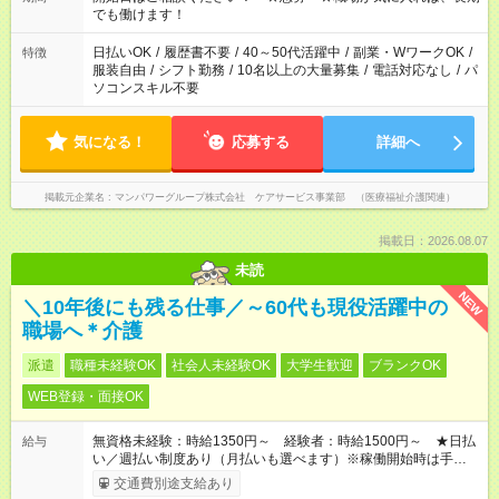
となります ※労働者派遣法（日雇い派遣の原則禁止）により、
でも働けます！
短時間・短期間の就業はご案内が難しい場合があります
日払いOK
/
履歴書不要
/
40～50代活躍中
/
副業・WワークOK
/
特徴
服装自由
/
シフト勤務
/
10名以上の大量募集
/
電話対応なし
/
パ
ソコンスキル不要
気になる！
応募する
詳細へ
掲載元企業名
マンパワーグループ株式会社 ケアサービス事業部 （医療福祉介護関連）
掲載日：2026.08.07
未読
NEW
＼10年後にも残る仕事／～60代も現役活躍中の
職場へ＊介護
派遣
職種未経験OK
社会人未経験OK
大学生歓迎
ブランクOK
WEB登録・面接OK
無資格未経験：時給1350円～ 経験者：時給1500円～ ★日払
給与
い／週払い制度あり（月払いも選べます）※稼働開始時は手続き
完了次第のお支払いとなります。
交通費別途支給あり