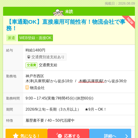
掲載日：2026.08.09
未読
NEW
【車通勤OK】直接雇用可能性有！物流会社で事
務！
派遣
WEB登録・面接OK
時給1480円
給与
交通費別途支給あり
交通費支給
交通費
神戸市西区
勤務地
木津(兵庫県)駅から徒歩18分
/
木幡(兵庫県)駅
から徒歩36分
物流会社
9:00～17:45(実働:7時間45分) (休憩60分)
勤務時間
2026/9/上旬～長期（3カ月以上） ★9月～OK！
期間
履歴書不要
/
40～50代活躍中
特徴
気になる！
応募する
詳細へ