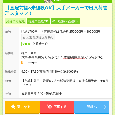
【直雇前提×未経験OK】大手メーカーで出入荷管
理スタッフ！
紹介予定派遣
職種未経験OK
WEB登録・面接OK
時給1700円 ＊直雇用後は月給例:250000円～305000円
給与
交通費別途支給あり
交通費支給
交通費
神戸市西区
勤務地
木津(兵庫県)駅から徒歩7分
/
木幡(兵庫県)駅
から徒歩26分
メーカー
9:00～17:30(実働:7時間30分) (休憩60分)
勤務時間
【急募】即日～最長6ヶ月の派遣期間後、直接雇用予定 ★8月
期間
～OK！
履歴書不要
/
40～50代活躍中
特徴
気になる！
応募する
詳細へ