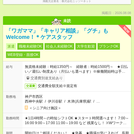
掲載元企業名
株式会社ニッソーネット
掲載日：2026.08.08
未読
NEW
「ワガママ」「キャリア相談」「グチ」も
Welcome！＊ケアスタッフ
派遣
職種未経験OK
社会人未経験OK
大学生歓迎
ブランクOK
WEB登録・面接OK
無資格未経験：時給1350円～ 経験者：時給1500円～ ★日払
給与
い／週払い制度あり（月払いも選べます）※稼働開始時は手続き
完了次第のお支払いとなります。
交通費別途支給あり
交通費全額支給※規定有
交通費
神戸市西区
勤務地
西神中央駅
/
伊川谷駅
/
木津(兵庫県)駅
/
…
＜シニア向け施設＞
★1日4時間～の時短シフトOK ★スタート時間選べます！ 7:00～
勤務時間
16:00 9:00～17:00 11:00～19:00 など 残業なし！ ※Wワークの
場合、他のお仕事と合わせ週40時間超の就業はご案内できませ
ん ※法令に基づき、週20時間以上勤務は社会保険への加入対象
開始日はご相談ください！ ★急募 ★職場が気に入れば、長期
期間