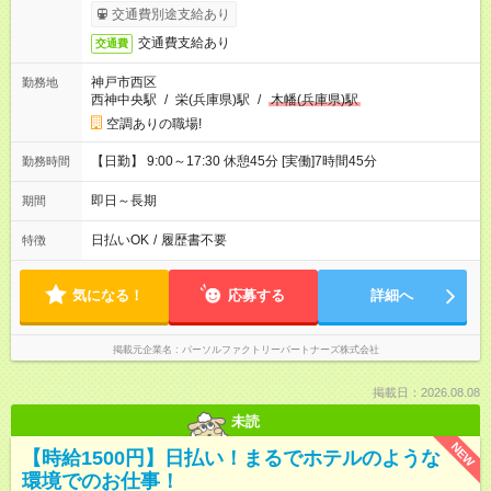
交通費別途支給あり
交通費支給あり
交通費
神戸市西区
勤務地
西神中央駅
/
栄(兵庫県)駅
/
木幡(兵庫県)駅
空調ありの職場!
【日勤】 9:00～17:30 休憩45分 [実働]7時間45分
勤務時間
即日～長期
期間
日払いOK
/
履歴書不要
特徴
気になる！
応募する
詳細へ
掲載元企業名
パーソルファクトリーパートナーズ株式会社
掲載日：2026.08.08
未読
NEW
【時給1500円】日払い！まるでホテルのような
環境でのお仕事！