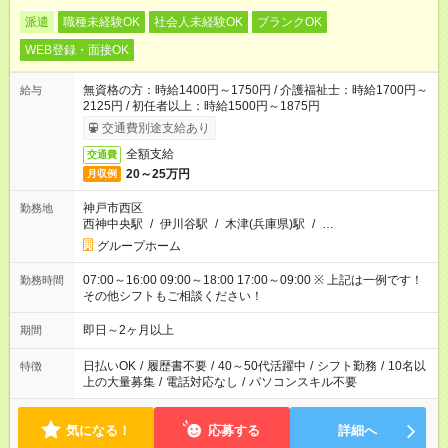
派遣
職種未経験OK
社会人未経験OK
ブランクOK
WEB登録・面接OK
無資格の方：時給1400円～1750円 / 介護福祉士：時給1700円～
給与
2125円 / 初任者以上：時給1500円～1875円
交通費別途支給あり
全額支給
交通費
20～25万円
月収例
神戸市西区
勤務地
西神中央駅
/
伊川谷駅
/
木津(兵庫県)駅
/
…
グループホーム
07:00～16:00 09:00～18:00 17:00～09:00 ※ 上記は一例です！
勤務時間
その他シフトもご相談ください！
即日～2ヶ月以上
期間
日払いOK
/
履歴書不要
/
40～50代活躍中
/
シフト勤務
/
10名以
特徴
上の大量募集
/
電話対応なし
/
パソコンスキル不要
気になる！
応募する
詳細へ