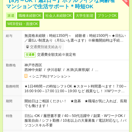
【8月～OK！週2日～】ホテルライクな高齢者
マンションで生活サポート＊時短OK
派遣
職種未経験OK
社会人未経験OK
大学生歓迎
ブランクOK
WEB登録・面接OK
無資格未経験：時給1350円～ 経験者：時給1500円～★日払い
給与
／週払い制度あり（月払いも選べます）※稼働開始時は手続き完
了次第のお支払いとなります。
交通費別途支給あり
交通費全額支給※規定有
交通費
神戸市西区
勤務地
西神中央駅
/
伊川谷駅
/
木津(兵庫県)駅
/
…
＜シニア向けマンション＞
★1日4時間～の時短シフトOK ★スタート時間選べます！ 7:00～
勤務時間
16:00 9:00～17:00 11:00～19:00 など 残業なし！ ※Wワークの
場合、他のお仕事と合わせ週40時間超の就業はご案内できませ
ん ※法令に基づき、週20時間以上勤務は社会保険への加入対象
開始日はご相談ください！ ★急募 ★職場が気に入れば、長期
期間
となります ※労働者派遣法（日雇い派遣の原則禁止）により、
でも働けます！
短時間・短期間の就業はご案内が難しい場合があります
日払いOK
/
履歴書不要
/
40～50代活躍中
/
副業・WワークOK
/
特徴
服装自由
/
シフト勤務
/
10名以上の大量募集
/
電話対応なし
/
パ
ソコンスキル不要