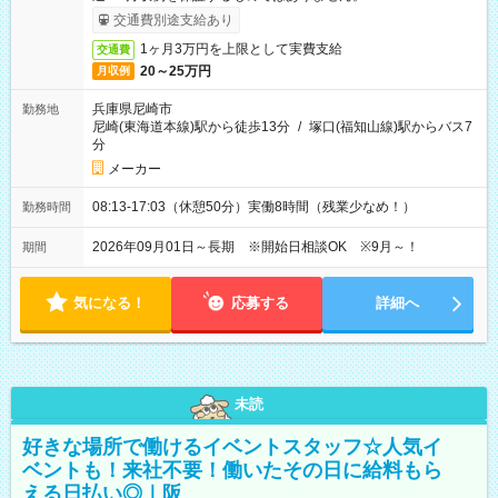
交通費別途支給あり
1ヶ月3万円を上限として実費支給
交通費
20～25万円
月収例
兵庫県尼崎市
勤務地
尼崎(東海道本線)駅から徒歩13分
/
塚口(福知山線)駅からバス7
分
メーカー
08:13-17:03（休憩50分）実働8時間（残業少なめ！）
勤務時間
2026年09月01日～長期 ※開始日相談OK ※9月～！
期間
気になる！
応募する
詳細へ
未読
好きな場所で働けるイベントスタッフ☆人気イ
ベントも！来社不要！働いたその日に給料もら
える日払い◎｜阪