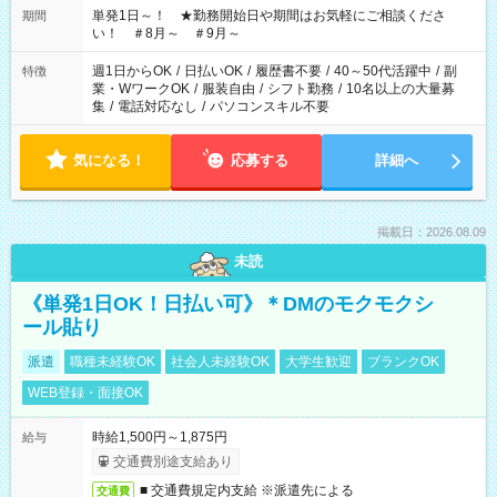
単発1日～！ ★勤務開始日や期間はお気軽にご相談くださ
期間
い！ ＃8月～ ＃9月～
週1日からOK
/
日払いOK
/
履歴書不要
/
40～50代活躍中
/
副
特徴
業・WワークOK
/
服装自由
/
シフト勤務
/
10名以上の大量募
集
/
電話対応なし
/
パソコンスキル不要
気になる！
応募する
詳細へ
掲載日：2026.08.09
未読
《単発1日OK！日払い可》＊DMのモクモクシ
ール貼り
派遣
職種未経験OK
社会人未経験OK
大学生歓迎
ブランクOK
WEB登録・面接OK
時給1,500円～1,875円
給与
交通費別途支給あり
■ 交通費規定内支給 ※派遣先による
交通費