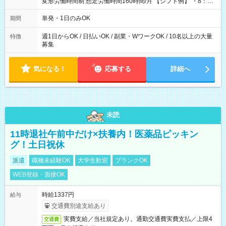
変形労働時間制 想定労働時間160時間/月 【シフト例】 ・8：00
～21：00
単発・1日のみOK
期間
週1日からOK / 日払いOK / 副業・WワークOK / 10名以上の大量
特徴
募集
気になる！
応募する
詳細へ
未読
11時退社午前中だけ×扶養内！医薬品ピッキン
グ！土日祝休
派遣
職種未経験OK
大学生歓迎
ブランクOK
WEB登録・面接OK
時給1337円
給与
交通費別途支給あり
実費支給／当社規定あり。通勤交通費実費支払／上限4
交通費