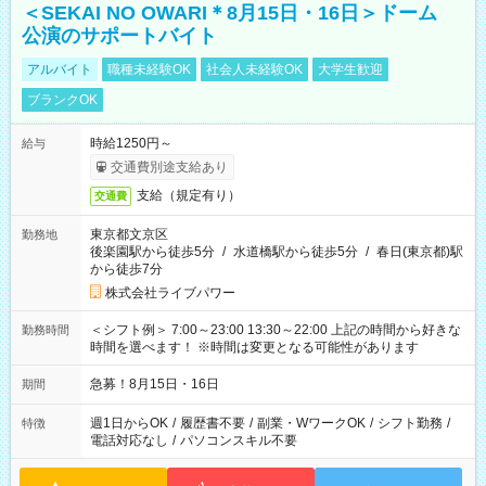
＜SEKAI NO OWARI＊8月15日・16日＞ドーム
公演のサポートバイト
アルバイト
職種未経験OK
社会人未経験OK
大学生歓迎
ブランクOK
時給1250円～
給与
交通費別途支給あり
支給（規定有り）
交通費
東京都文京区
勤務地
後楽園駅から徒歩5分
/
水道橋駅から徒歩5分
/
春日(東京都)駅
から徒歩7分
株式会社ライブパワー
＜シフト例＞ 7:00～23:00 13:30～22:00 上記の時間から好きな
勤務時間
時間を選べます！ ※時間は変更となる可能性があります
急募！8月15日・16日
期間
週1日からOK
/
履歴書不要
/
副業・WワークOK
/
シフト勤務
/
特徴
電話対応なし
/
パソコンスキル不要