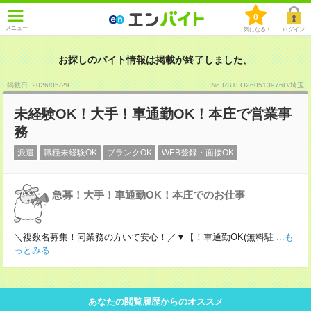
0
メニュー
気になる！
ログイン
お探しのバイト情報は掲載が終了しました。
掲載日 :2026
/
05
/
29
No.RSTFO260513976D/埼玉
未経験OK！大手！車通勤OK！本庄で営業事
務
派遣
職種未経験OK
ブランクOK
WEB登録・面接OK
急募！大手！車通勤OK！本庄でのお仕事
＼複数名募集！同業務の方いて安心！／▼【！車通勤OK(無料駐
...も
っとみる
あなたの閲覧履歴からのオススメ