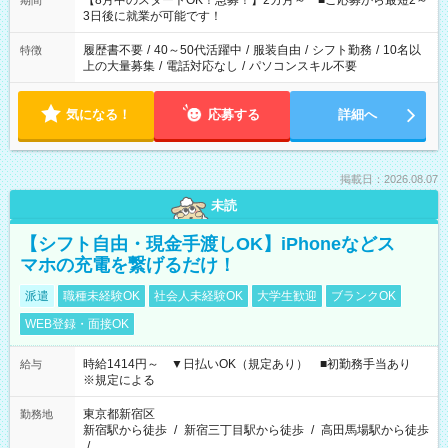
【8月中のスタートOK！急募！】2カ月～ ■ご応募から最短2～
期間
ね。 ※Wワーク希望の方へ 今ご覧のお仕事で希望する勤務時間
3日後に就業が可能です！
と、もう1つのお仕事の勤務時間。 合計で週40時間を超える場
合は応募できません。
履歴書不要
/
40～50代活躍中
/
服装自由
/
シフト勤務
/
10名以
特徴
上の大量募集
/
電話対応なし
/
パソコンスキル不要
気になる！
応募する
詳細へ
掲載日：2026.08.07
未読
【シフト自由・現金手渡しOK】iPhoneなどス
マホの充電を繋げるだけ！
派遣
職種未経験OK
社会人未経験OK
大学生歓迎
ブランクOK
WEB登録・面接OK
時給1414円～ ▼日払いOK（規定あり） ■初勤務手当あり
給与
※規定による
東京都新宿区
勤務地
新宿駅から徒歩
/
新宿三丁目駅から徒歩
/
高田馬場駅から徒歩
/
…