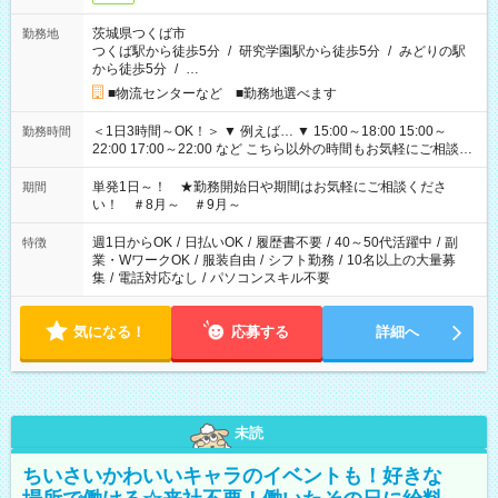
茨城県つくば市
勤務地
つくば駅から徒歩5分
/
研究学園駅から徒歩5分
/
みどりの駅
から徒歩5分
/
…
■物流センターなど ■勤務地選べます
＜1日3時間～OK！＞ ▼ 例えば… ▼ 15:00～18:00 15:00～
勤務時間
22:00 17:00～22:00 など こちら以外の時間もお気軽にご相談く
ださい！
単発1日～！ ★勤務開始日や期間はお気軽にご相談くださ
期間
い！ ＃8月～ ＃9月～
週1日からOK
/
日払いOK
/
履歴書不要
/
40～50代活躍中
/
副
特徴
業・WワークOK
/
服装自由
/
シフト勤務
/
10名以上の大量募
集
/
電話対応なし
/
パソコンスキル不要
気になる！
応募する
詳細へ
未読
ちいさいかわいいキャラのイベントも！好きな