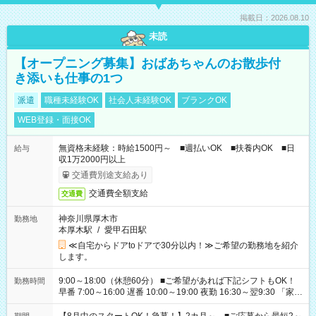
掲載日：2026.08.10
未読
【オープニング募集】おばあちゃんのお散歩付
き添いも仕事の1つ
派遣
職種未経験OK
社会人未経験OK
ブランクOK
WEB登録・面接OK
無資格未経験：時給1500円～ ■週払いOK ■扶養内OK ■日
給与
収1万2000円以上
交通費別途支給あり
交通費全額支給
交通費
神奈川県厚木市
勤務地
本厚木駅
/
愛甲石田駅
≪自宅からドアtoドアで30分以内！≫ご希望の勤務地を紹介
します。
9:00～18:00（休憩60分） ■ご希望があれば下記シフトもOK！
勤務時間
早番 7:00～16:00 遅番 10:00～19:00 夜勤 16:30～翌9:30 「家族
と休みを合わせたい」 「余裕を持って夕飯の準備がしたい」
「できれば残業はしたくない」 など、ご希望を教えてください