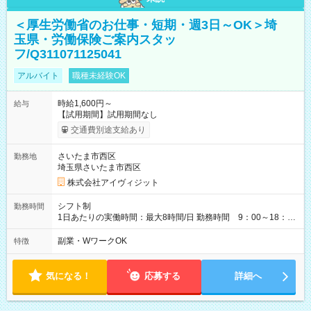
＜厚生労働省のお仕事・短期・週3日～OK＞埼
玉県・労働保険ご案内スタッ
フ/Q311071125041
アルバイト
職種未経験OK
時給1,600円～
給与
【試用期間】試用期間なし
交通費別途支給あり
さいたま市西区
勤務地
埼玉県さいたま市西区
株式会社アイヴィジット
シフト制
勤務時間
1日あたりの実働時間：最大8時間/日 勤務時間 9：00～18：
00(実働8h、休憩1h) 土日祝含む週3日～OK、シフト制 ※もちろ
ん週5日勤務もOK♪ 勤務期間：2026年8月12日～9月9日※リスト
副業・WワークOK
特徴
全件完了で業務終了
気になる！
応募する
詳細へ