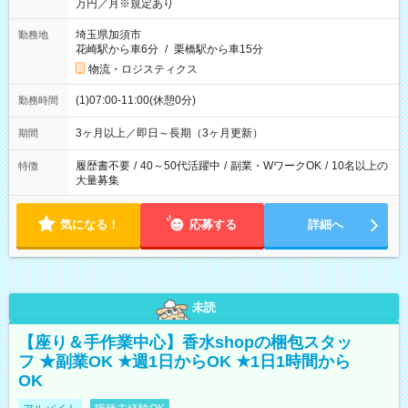
万円／月※規定あり
埼玉県加須市
勤務地
花崎駅から車6分
/
栗橋駅から車15分
物流・ロジスティクス
(1)07:00-11:00(休憩0分)
勤務時間
3ヶ月以上／即日～長期（3ヶ月更新）
期間
履歴書不要
/
40～50代活躍中
/
副業・WワークOK
/
10名以上の
特徴
大量募集
気になる！
応募する
詳細へ
未読
【座り＆手作業中心】香水shopの梱包スタッ
フ ★副業OK ★週1日からOK ★1日1時間から
OK