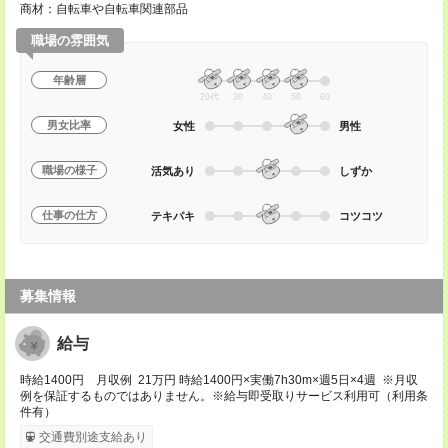
商材：自転車や自転車関連部品
職場の雰囲気
年齢層
20代
30
40
50
60
男女比率
女性
男性
職場の様子
活気あり
しずか
仕事の仕方
テキパキ
コツコツ
募集情報
給与
時給1400円 月収例 21万円 時給1400円×実働7h30m×週5日×4週 ※月収
例を保証するものではありません。※給与即受取りサービス利用可（利用条
件有）
交通費別途支給あり