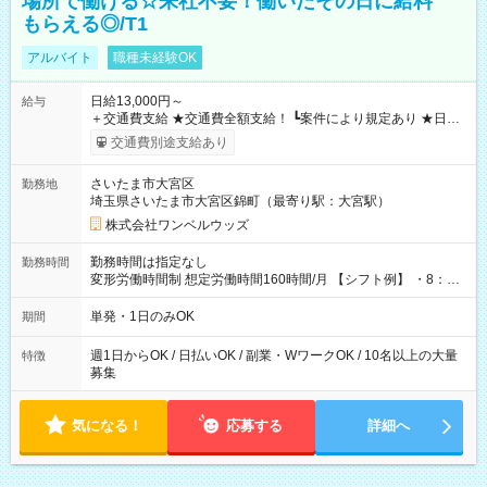
場所で働ける☆来社不要！働いたその日に給料
もらえる◎/T1
アルバイト
職種未経験OK
日給13,000円～
給与
＋交通費支給 ★交通費全額支給！ ┗案件により規定あり ★日払
いOK！（規定あり） ┗働いたその日に現金GET♪ お仕事後はコ
交通費別途支給あり
ンビニATMから 日払い分を引き落とせます！ 【試用期間】試
用期間なし
さいたま市大宮区
勤務地
埼玉県さいたま市大宮区錦町（最寄り駅：大宮駅）
株式会社ワンベルウッズ
勤務時間は指定なし
勤務時間
変形労働時間制 想定労働時間160時間/月 【シフト例】 ・8：00
～21：00
単発・1日のみOK
期間
週1日からOK / 日払いOK / 副業・WワークOK / 10名以上の大量
特徴
募集
気になる！
応募する
詳細へ