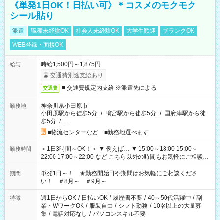
《単発1日OK！日払い可》＊コスメのモクモク
シール貼り
派遣
職種未経験OK
社会人未経験OK
大学生歓迎
ブランクOK
WEB登録・面接OK
時給1,500円～1,875円
給与
交通費別途支給あり
■ 交通費規定内支給 ※派遣先による
交通費
神奈川県小田原市
勤務地
小田原駅から徒歩5分
/
鴨宮駅から徒歩5分
/
国府津駅から徒
歩5分
/
…
■物流センターなど ■勤務地選べます
＜1日3時間～OK！＞ ▼ 例えば… ▼ 15:00～18:00 15:00～
勤務時間
22:00 17:00～22:00 など こちら以外の時間もお気軽にご相談く
ださい！
単発1日～！ ★勤務開始日や期間はお気軽にご相談くださ
期間
い！ ＃8月～ ＃9月～
週1日からOK
/
日払いOK
/
履歴書不要
/
40～50代活躍中
/
副
特徴
業・WワークOK
/
服装自由
/
シフト勤務
/
10名以上の大量募
集
/
電話対応なし
/
パソコンスキル不要