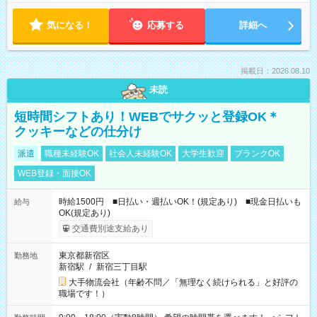
気になる！
応募する
詳細へ
掲載日：2026.08.10
未読
短時間シフトあり！WEBでサクッと登録OK＊
クッキーなどの仕分け
派遣
職種未経験OK
社会人未経験OK
大学生歓迎
ブランクOK
WEB登録・面接OK
時給1500円 ■日払い・週払いOK！(規定あり) ■現金日払いも
給与
OK(規定あり)
交通費別途支給あり
東京都新宿区
勤務地
新宿駅
/
新宿三丁目駅
大手物流会社（年齢不問／「無理なく続けられる」と好評の
職場です！）