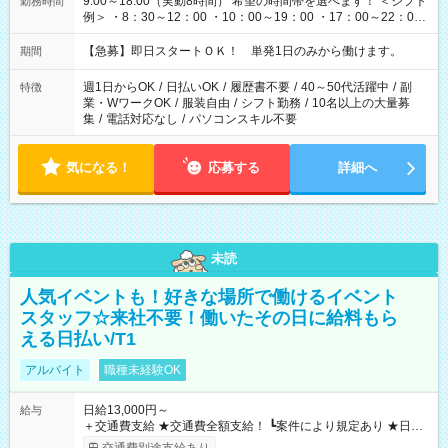
9:00～18:00（実動8時間） 希望の時間帯を選べます！ ＜シフト
勤務時間
例＞ ・8：30～12：00 ・10：00～19：00 ・17：00～22：00
・13：00～22：00 ・22：00～翌6：00 など
【急募】即日スタートＯＫ！ 単発1日のみから働けます。
期間
週1日からOK
/
日払いOK
/
履歴書不要
/
40～50代活躍中
/
副
特徴
業・WワークOK
/
服装自由
/
シフト勤務
/
10名以上の大量募
集
/
電話対応なし
/
パソコンスキル不要
気になる！
応募する
詳細へ
未読
人気イベントも！好きな場所で働けるイベント
スタッフ☆来社不要！働いたその日に給料もら
える日払い/T1
アルバイト
職種未経験OK
日給13,000円～
給与
＋交通費支給 ★交通費全額支給！ ┗案件により規定あり ★日払
いOK！（規定あり） ┗働いたその日に現金GET♪ お仕事後はコ