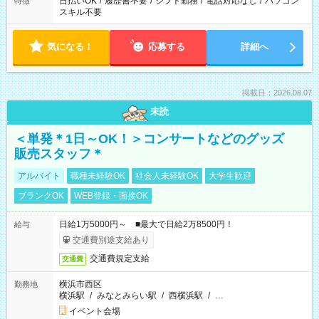
日払いOK
/
履歴書不要
/
シフト勤務
/
電話対応なし
/
パソコン
特徴
スキル不要
気になる！
応募する
詳細へ
掲載日：2026.08.07
未読
＜単発＊1日～OK！＞コンサートなどのグッズ
販売スタッフ＊
アルバイト
職種未経験OK
社会人未経験OK
大学生歓迎
ブランクOK
WEB登録・面接OK
日給1万5000円～ ■最大で日給2万8500円！
給与
交通費別途支給あり
交通費規定支給
交通費
横浜市西区
勤務地
横浜駅
/
みなとみらい駅
/
西横浜駅
/
…
イベント会場