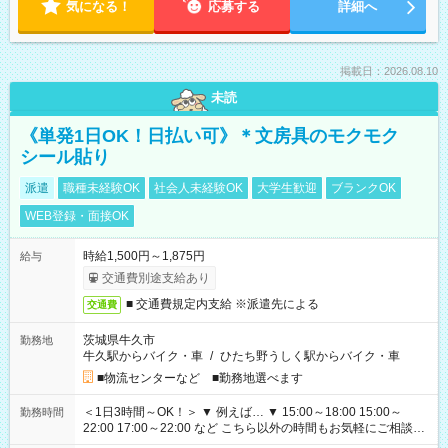
気になる！
応募する
詳細へ
掲載日：2026.08.10
未読
《単発1日OK！日払い可》＊文房具のモクモク
シール貼り
派遣
職種未経験OK
社会人未経験OK
大学生歓迎
ブランクOK
WEB登録・面接OK
時給1,500円～1,875円
給与
交通費別途支給あり
■ 交通費規定内支給 ※派遣先による
交通費
茨城県牛久市
勤務地
牛久駅からバイク・車
/
ひたち野うしく駅からバイク・車
■物流センターなど ■勤務地選べます
＜1日3時間～OK！＞ ▼ 例えば… ▼ 15:00～18:00 15:00～
勤務時間
22:00 17:00～22:00 など こちら以外の時間もお気軽にご相談く
ださい！