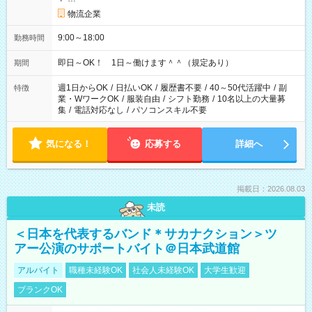
物流企業
9:00～18:00
勤務時間
即日～OK！ 1日～働けます＾＾（規定あり）
期間
週1日からOK
/
日払いOK
/
履歴書不要
/
40～50代活躍中
/
副
特徴
業・WワークOK
/
服装自由
/
シフト勤務
/
10名以上の大量募
集
/
電話対応なし
/
パソコンスキル不要
気になる！
応募する
詳細へ
掲載日：2026.08.03
未読
＜日本を代表するバンド＊サカナクション＞ツ
アー公演のサポートバイト＠日本武道館
アルバイト
職種未経験OK
社会人未経験OK
大学生歓迎
ブランクOK