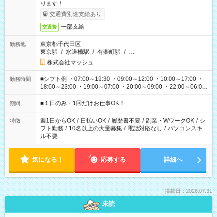
ります！
交通費別途支給あり
一部支給
交通費
東京都千代田区
勤務地
東京駅
/
水道橋駅
/
有楽町駅
/
…
株式会社マッシュ
■シフト例 ・07:00～19:30 ・09:00～12:00 ・10:00～17:00 ・
勤務時間
18:00～23:00 ・19:00～07:00 ・20:00～09:00 ・22:00～06:00
etc ★最短で3時間で5,120円のお仕事から 15時間で2万円近く稼
げるお仕事も！ ご希望のお時間に合わせてご紹介！ ※シフトは
■１日のみ・1回だけお仕事OK！
期間
現場によって異なります。 ※勿論、休憩時間はあるのでご安心
ください！
週1日からOK
/
日払いOK
/
履歴書不要
/
副業・WワークOK
/
シ
特徴
フト勤務
/
10名以上の大量募集
/
電話対応なし
/
パソコンスキ
ル不要
気になる！
応募する
詳細へ
掲載日：2026.07.31
未読