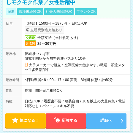
しモクモク作業／女性活躍中
派遣
職種未経験OK
社会人未経験OK
ブランクOK
【時給】1500円 ～1875円 ・日払いOK
給与
交通費別途支給あり
全額支給（当社規定あり）
交通費
25～30万円
月収例
茨城県つくば市
勤務地
研究学園駅から無料送迎バスあり10分
大手メーカーで組立：空調完備の働きやすい職場：派遣スタ
ッフ多数活躍中
<日勤専属> 8：00～17：00 実働：8時間 休憩：計60分
勤務時間
長期 開始日ご相談OK
期間
日払いOK
/
履歴書不要
/
服装自由
/
10名以上の大量募集
/
電話
特徴
対応なし
/
パソコンスキル不要
気になる！
応募する
詳細へ