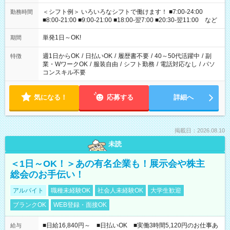
＜シフト例＞ いろいろなシフトで働けます！ ■7:00-24:00
勤務時間
■8:00-21:00 ■9:00-21:00 ■18:00-翌7:00 ■20:30-翌11:00 など
単発1日～OK!
期間
週1日からOK
/
日払いOK
/
履歴書不要
/
40～50代活躍中
/
副
特徴
業・WワークOK
/
服装自由
/
シフト勤務
/
電話対応なし
/
パソ
コンスキル不要
気になる！
応募する
詳細へ
掲載日：2026.08.10
未読
＜1日～OK！＞あの有名企業も！展示会や株主
総会のお手伝い！
アルバイト
職種未経験OK
社会人未経験OK
大学生歓迎
ブランクOK
WEB登録・面接OK
■日給16,840円～ ■日払いOK ■実働3時間5,120円のお仕事あ
給与