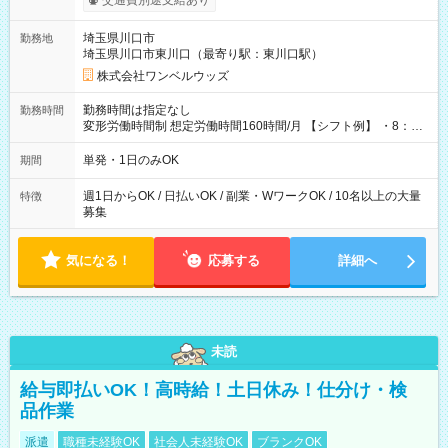
交通費別途支給あり
ンビニATMから 日払い分を引き落とせます！ 【試用期間】試
用期間なし
埼玉県川口市
勤務地
埼玉県川口市東川口（最寄り駅：東川口駅）
株式会社ワンベルウッズ
勤務時間は指定なし
勤務時間
変形労働時間制 想定労働時間160時間/月 【シフト例】 ・8：00
～21：00
単発・1日のみOK
期間
週1日からOK / 日払いOK / 副業・WワークOK / 10名以上の大量
特徴
募集
気になる！
応募する
詳細へ
未読
給与即払いOK！高時給！土日休み！仕分け・検
品作業
派遣
職種未経験OK
社会人未経験OK
ブランクOK