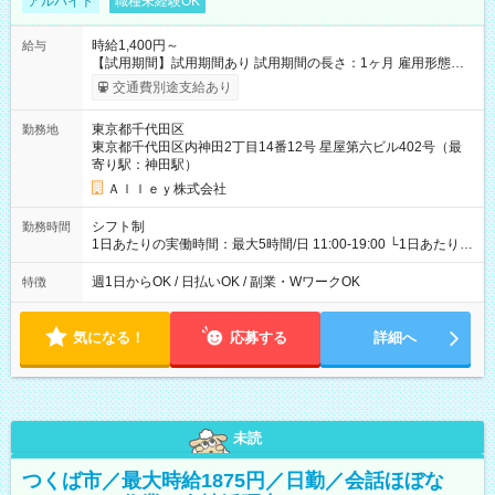
アルバイト
職種未経験OK
時給1,400円～
給与
【試用期間】試用期間あり 試用期間の長さ：1ヶ月 雇用形態、
給与は本採用時と同じです。
交通費別途支給あり
東京都千代田区
勤務地
東京都千代田区内神田2丁目14番12号 星屋第六ビル402号（最
寄り駅：神田駅）
Ａｌｌｅｙ株式会社
シフト制
勤務時間
1日あたりの実働時間：最大5時間/日 11:00-19:00 └1日あたりの
実働時間：1-5時間 └上記の時間帯内であれば、いつでも勤務可
能！ └平日・土曜日の中で、お好きな曜日でご勤務いただけま
週1日からOK / 日払いOK / 副業・WワークOK
特徴
す！ 【シフト例】 ・11:00～14:00 ・16:30～19:00 ・13:00～
18:00 などのように、自由な働き方が可能なお仕事です！
気になる！
応募する
詳細へ
未読
つくば市／最大時給1875円／日勤／会話ほぼな