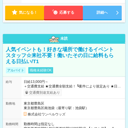
気になる！
応募する
詳細へ
未読
人気イベントも！好きな場所で働けるイベント
スタッフ☆来社不要！働いたその日に給料もら
える日払い/T1
アルバイト
職種未経験OK
日給13,000円～
給与
＋交通費支給 ★交通費全額支給！ ┗案件により規定あり ★日払
いOK！（規定あり） ┗働いたその日に現金GET♪ お仕事後はコ
交通費別途支給あり
ンビニATMから 日払い分を引き落とせます！ 【試用期間】試
用期間なし
東京都豊島区
勤務地
東京都豊島区南池袋（最寄り駅：池袋駅）
株式会社ワンベルウッズ
勤務時間は指定なし
勤務時間