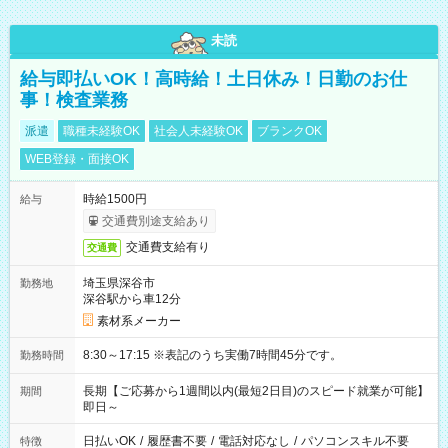
未読
給与即払いOK！高時給！土日休み！日勤のお仕
事！検査業務
派遣
職種未経験OK
社会人未経験OK
ブランクOK
WEB登録・面接OK
時給1500円
給与
交通費別途支給あり
交通費支給有り
交通費
埼玉県深谷市
勤務地
深谷駅から車12分
素材系メーカー
8:30～17:15 ※表記のうち実働7時間45分です。
勤務時間
長期【ご応募から1週間以内(最短2日目)のスピード就業が可能】
期間
即日～
日払いOK
/
履歴書不要
/
電話対応なし
/
パソコンスキル不要
特徴