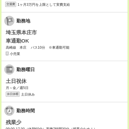
1ヶ月3万円を上限として実費支給
交通費
勤務地
埼玉県本庄市
車通勤OK
高崎線 本庄 バス10分 ※車通勤可能
小売業
勤務曜日
土日祝休
月～金／週5日
土日休み
休日休暇
勤務時間
残業少