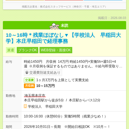
掲載元企業名
株式会社スタッフサービス（神奈川・千葉・埼玉エリア）
掲載日：2026.08.03
未読
10～16時＊残業ほぼなし▼【学校法人 早稲田大
学】本庄早稲田で経理事務
派遣
ブランクOK
WEB登録・面接OK
時給1450円 月収例 14万円 時給1450円×実働5h×週5日×4
給与
週 ※月収例を保証するものではありません。※給与即受取りサ
ービス利用可（利用条件有）
交通費別途支給あり
1ヶ月3万円を上限として実費支給
交通費
10～15万円
月収例
埼玉県本庄市
勤務地
本庄早稲田駅から徒歩5分
/
本庄駅からバス12分
学校法人 早稲田大学
10:00-16:00（休憩60分）実働5時間（残業少なめ！）
勤務時間
2026年10月01日～長期 ※開始日相談OK ※10月～！
期間