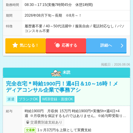
08:30～17:15(実働7時間45分 休憩1時間)
勤務時間
2026年08月下旬～長期 ※8月～！
期間
履歴書不要
/
40～50代活躍中
/
服装自由
/
電話対応なし
/
パソ
特徴
コンスキル不要
気になる！
応募する
詳細へ
掲載日：2026.08.06
未読
完全在宅＊時給1900円！週4日＆10～16時！メ
ディアコンサル企業で事務アシ
派遣
ブランクOK
WEB登録・面接OK
時給1900円 月収例 15万円 時給1900円×実働5h×週4日×4
給与
週 ※月収例を保証するものではありません。※給与即受取りサ
ービス利用可（利用条件有）
交通費別途支給あり
1ヶ月3万円を上限として実費支給
交通費