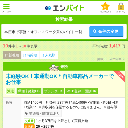
0
メニュー
気になる！
ログイン
検索結果
条件の変更
本庄市で事務・オフィスワーク系のバイト一覧
10
1,417
件中
1
～
10
件表示
平均時給:
円
新着順
時給順
人気順
掲載日：2026.08.06
未読
NEW
未経験OK！車通勤OK＊自動車部品メーカーで
お仕事
派遣
職種未経験OK
ブランクOK
WEB登録・面接OK
時給1400円 月収例 23万円 時給1400円×実働8h×週5日×4週
給与
+残業5h ※月収例を保証するものではありません。※給与即受取
りサービス利用可（利用条件有）
交通費別途支給あり
1ヶ月3万円を上限として実費支給
交通費
20～25万円
月収例