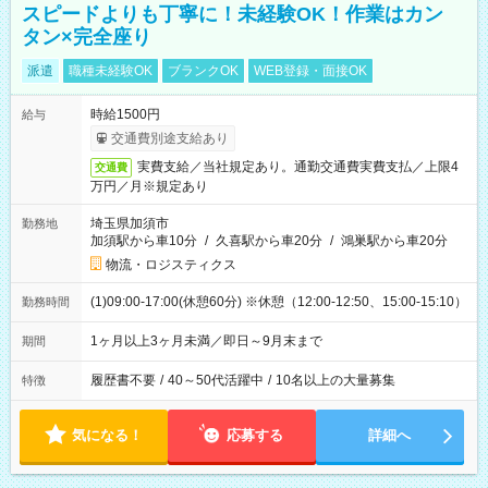
スピードよりも丁寧に！未経験OK！作業はカン
タン×完全座り
派遣
職種未経験OK
ブランクOK
WEB登録・面接OK
時給1500円
給与
交通費別途支給あり
実費支給／当社規定あり。通勤交通費実費支払／上限4
交通費
万円／月※規定あり
埼玉県加須市
勤務地
加須駅から車10分
/
久喜駅から車20分
/
鴻巣駅から車20分
物流・ロジスティクス
(1)09:00-17:00(休憩60分) ※休憩（12:00-12:50、15:00-15:10）
勤務時間
1ヶ月以上3ヶ月未満／即日～9月末まで
期間
履歴書不要
/
40～50代活躍中
/
10名以上の大量募集
特徴
気になる！
応募する
詳細へ