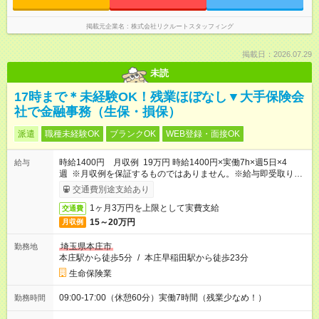
掲載元企業名
株式会社リクルートスタッフィング
掲載日：2026.07.29
未読
17時まで＊未経験OK！残業ほぼなし▼大手保険会
社で金融事務（生保・損保）
派遣
職種未経験OK
ブランクOK
WEB登録・面接OK
時給1400円 月収例 19万円 時給1400円×実働7h×週5日×4
給与
週 ※月収例を保証するものではありません。※給与即受取りサ
ービス利用可（利用条件有）
交通費別途支給あり
1ヶ月3万円を上限として実費支給
交通費
15～20万円
月収例
埼玉県本庄市
勤務地
本庄駅から徒歩5分
/
本庄早稲田駅から徒歩23分
生命保険業
09:00-17:00（休憩60分）実働7時間（残業少なめ！）
勤務時間