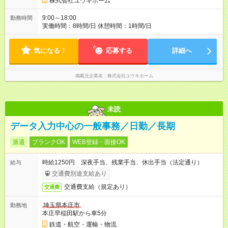
株式会社ユウキホーム
収85万円 月収100万円～月収441万円も稼いでいる方も！ 【試
用期間】試用期間あり 試用期間の長さ：2ヶ月 ※ 雇用形態と給
9:00～18:00
勤務時間
与に、本採用時と異なる部分があります。 雇用形態：本採用時
実働時間：8時間/日 休憩時間：1時間/日
と同じです。 給与：月給 300,000円以上 上記額にはみなし残業
代を含みます。※超過分は全額支給いたします。 みなし残業
代 94,000円／月 みなし残業時間 45時間／月 はじめから多くの
気になる！
応募する
詳細へ
案件をこなすのは難しいため、試用期間中は月給ベースを高く
設定しております。 本採用時以降は案件数も増えていくので、
月給＋インセンティブでさらに高収入を目指せるようになりま
掲載元企業名
株式会社ユウキホーム
すよ！
未読
データ入力中心の一般事務／日勤／長期
派遣
ブランクOK
WEB登録・面接OK
時給1250円 深夜手当、残業手当、休出手当（法定通り）
給与
交通費別途支給あり
交通費支給（規定あり）
交通費
埼玉県本庄市
勤務地
本庄早稲田駅から車5分
鉄道・航空・運輸・物流