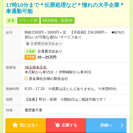
17時10分まで＊伝票処理など＊憧れの大手企業＊
車通勤可能
派遣
ブランクOK
WEB登録・面接OK
時給1500円～1600円＋交 【月収例】234,999円～ ■給与の
給与
前払いが可能な速払いサービスあり
交通費別途支給あり
交通費支給あり
交通費
20～25万円
月収例
埼玉県本庄市
勤務地
本庄駅から車15分
/
伊勢崎駅から車30分
貴金属化合物の製造会社
8:20～17:10 ※残業はほとんどありません。※休憩60分。
勤務時間
【急募】即日～長期 ※開始日はご相談可能です！
期間
履歴書不要
特徴
気になる！
応募する
詳細へ