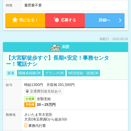
履歴書不要
特徴
気になる！
応募する
詳細へ
掲載日：2026.08.06
未読
【大宮駅徒歩すぐ】長期×安定！事務センタ
ー！電話ナシ
派遣
職種未経験OK
ブランクOK
WEB登録・面接OK
時給1300円 月収例 201,500円
給与
交通費別途支給あり
全額支給
交通費
20～25万円
月収例
さいたま市大宮区
勤務地
大宮(埼玉県)駅から徒歩3分
事務代行業