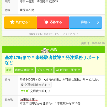
即日～長期 ※開始日相談OK
期間
履歴書不要
特徴
気になる！
応募する
詳細へ
掲載元企業名
株式会社リクルートスタッフィング
掲載日：2026.07.28
未読
基本17時まで＊未経験者歓迎＊発注業務サポート
など
派遣
職種未経験OK
ブランクOK
WEB登録・面接OK
時給1400円＋交 ■給与の前払いが可能な速払いサービスあり
給与
交通費別途支給あり
交通費支給あり
交通費
埼玉県本庄市
勤務地
本庄早稲田駅から徒歩5分
/
本庄駅から車10分