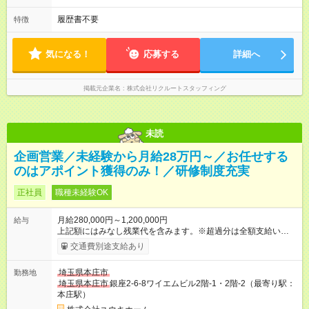
履歴書不要
特徴
気になる！
応募する
詳細へ
掲載元企業名
株式会社リクルートスタッフィング
未読
企画営業／未経験から月給28万円～／お任せする
のはアポイント獲得のみ！／研修制度充実
正社員
職種未経験OK
月給280,000円～1,200,000円
給与
上記額にはみなし残業代を含みます。※超過分は全額支給いたし
ます。 みなし残業代 94,000円／月 みなし残業時間 45時間／月
交通費別途支給あり
■昇給：年1回（4月） └随時成績により昇給になります！ 【手
当】 ■役職手当 ■通勤手当 ■子ども手当 【歩合給】 条件達成度
埼玉県本庄市
勤務地
に応じ1成約で10万円～70万円支給します！ 平均：歩合15万円
埼玉県本庄市
銀座2-6-8ワイエムビル2階-1・2階-2（最寄り駅：
の契約を月3件で約45万円（売り上げ450万円の場合） +日払い
本庄駅）
賞金制度あり！ 未経験でも月収60万円はすぐに稼げるようにな
ります！ 例：固定給30万円+歩合45万円+日払い賞金10万円＝月