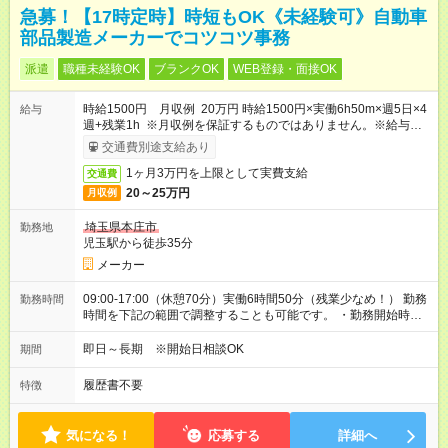
急募！【17時定時】時短もOK《未経験可》自動車
部品製造メーカーでコツコツ事務
派遣
職種未経験OK
ブランクOK
WEB登録・面接OK
時給1500円 月収例 20万円 時給1500円×実働6h50m×週5日×4
給与
週+残業1h ※月収例を保証するものではありません。※給与即受
取りサービス利用可（利用条件有）
交通費別途支給あり
1ヶ月3万円を上限として実費支給
交通費
20～25万円
月収例
埼玉県本庄市
勤務地
児玉駅から徒歩35分
メーカー
09:00-17:00（休憩70分）実働6時間50分（残業少なめ！） 勤務
勤務時間
時間を下記の範囲で調整することも可能です。 ・勤務開始時
間 08:00～09:00 ・勤務終了時間 16:00～17:00 ・実働
05:50～07:50
即日～長期 ※開始日相談OK
期間
履歴書不要
特徴
気になる！
応募する
詳細へ