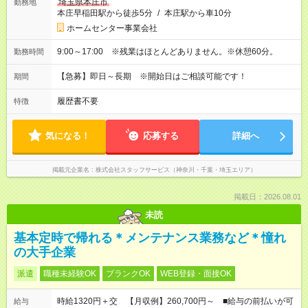
埼玉県本庄市
勤務地
本庄早稲田駅から徒歩5分
/
本庄駅から車10分
ホームセンター事業会社
9:00～17:00 ※残業はほとんどありません。※休憩60分。
勤務時間
【急募】即日～長期 ※開始日はご相談可能です！
期間
履歴書不要
特徴
気になる！
応募する
詳細へ
掲載元企業名
株式会社スタッフサービス（神奈川・千葉・埼玉エリア）
掲載日：2026.08.01
未読
基本定時で帰れる＊メンテナンス業務など＊憧れ
の大手企業
派遣
職種未経験OK
ブランクOK
WEB登録・面接OK
時給1320円＋交 【月収例】260,700円～ ■給与の前払いが可
給与