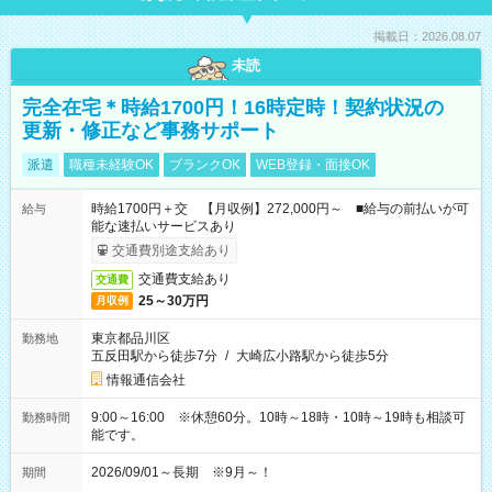
掲載日：2026.08.07
未読
完全在宅＊時給1700円！16時定時！契約状況の
更新・修正など事務サポート
派遣
職種未経験OK
ブランクOK
WEB登録・面接OK
時給1700円＋交 【月収例】272,000円～ ■給与の前払いが可
給与
能な速払いサービスあり
交通費別途支給あり
交通費支給あり
交通費
25～30万円
月収例
東京都品川区
勤務地
五反田駅から徒歩7分
/
大崎広小路駅から徒歩5分
情報通信会社
9:00～16:00 ※休憩60分。10時～18時・10時～19時も相談可
勤務時間
能です。
2026/09/01～長期 ※9月～！
期間