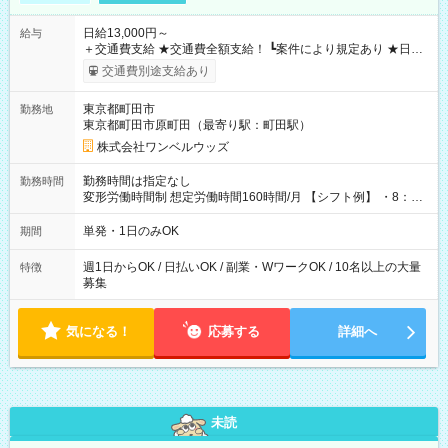
日給13,000円～
給与
＋交通費支給 ★交通費全額支給！ ┗案件により規定あり ★日払
いOK！（規定あり） ┗働いたその日に現金GET♪ お仕事後はコ
交通費別途支給あり
ンビニATMから 日払い分を引き落とせます！ 【試用期間】試
用期間なし
東京都町田市
勤務地
東京都町田市原町田（最寄り駅：町田駅）
株式会社ワンベルウッズ
勤務時間は指定なし
勤務時間
変形労働時間制 想定労働時間160時間/月 【シフト例】 ・8：00
～21：00
単発・1日のみOK
期間
週1日からOK / 日払いOK / 副業・WワークOK / 10名以上の大量
特徴
募集
気になる！
応募する
詳細へ
未読