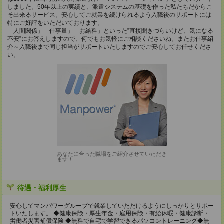
しました。50年以上の実績と、派遣システムの基礎を作った私たちだからこ
そ出来るサービス。安心してご就業を続けられるよう入職後のサポートには
特にご好評をいただいております。
「人間関係」「仕事量」「お給料」といった”直接聞きづらいけど、気になる
不安”にお答えしますので、何でもお気軽にご相談くださいね。またお仕事紹
介～入職後まで同じ担当がサポートいたしますのでご安心してお任せくださ
い。
あなたに合った職場をご紹介させていただき
ます！
待遇・福利厚生
安心してマンパワーグループで就業していただけるようにしっかりとサポー
トいたします。 ◆健康保険・厚生年金・雇用保険・有給休暇・健康診断・
労働者災害補償保険 ◆無料で自宅で学習できるパソコントレーニング◆無