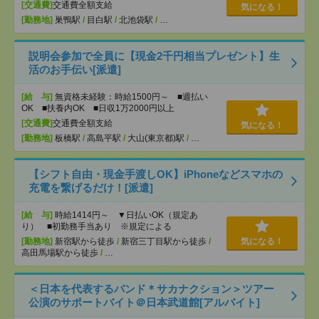
[交通費]
交通費全額支給
気になる！
[勤務地]
巣鴨駅
/
目白駅
/
北池袋駅
/
…
説明会参加で全員に【現金2千円相当プレゼント】生
活のお手伝い[派遣]
[給 与]
無資格未経験：時給1500円～ ■週払い
OK ■扶養内OK ■日収1万2000円以上
[交通費]
交通費全額支給
気になる！
[勤務地]
板橋駅
/
高島平駅
/
大山(東京都)駅
/
…
【シフト自由・現金手渡しOK】iPhoneなどスマホの
充電を繋げるだけ！[派遣]
[給 与]
時給1414円～ ▼日払いOK（規定あ
り） ■初勤務手当あり ※規定による
[勤務地]
新宿駅から徒歩
/
新宿三丁目駅から徒歩
/
気になる！
高田馬場駅から徒歩
/
…
＜日本を代表するバンド＊サカナクション＞ツアー
公演のサポートバイト＠日本武道館[アルバイト]