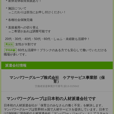
＊産休育休取得実績あり！
＊施設について
→こだわりは担当にお申し付けください！
＊各種社会保険完備
＊直接雇用への切り替え
→ご希望があれば調整可能です
20代・30代・40代・50代・60代・しゅふ・未経験も活躍中！
女性が９割です
男女比
60代も活躍中！ブランクのある方でも安心して働いていただける
平均年齢
職場が多いです。
派遣会社情報
マンパワーグループ株式会社 ケアサービス事業部（保
育）
労働者派遣事業許可番号:派13-315642
マンパワーグループは日本初の人材派遣会社です
日本初の人材派遣会社が「保育士のみなさんの働く不安」を解決します。
マンパワーグループは世界80ヵ国で人材サービスを提供しています。日本で
は1966年に国内初の人材派遣会社「マンパワー・ジャパン」としてスタート