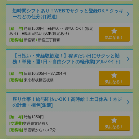
短時間シフトあり！WEBでサクッと登録OK＊クッキ
ーなどの仕分け[派遣]
[給 与]
時給1500円 ■日払い・週払いOK！(規定
あり) ■現金日払いもOK(規定あり)
気になる！
[勤務地]
新宿駅
/
新宿三丁目駅
【日払い・未経験歓迎！】稼ぎたい日にサクッと勤
務！単発・週1日～自由シフトの軽作業[アルバイト]
[給 与]
日給10,305円～37,204円
[勤務地]
東京都板橋区板橋
気になる！
座り仕事！給与即払いOK！高時給！土日休み！ネジ
の計量・梱包[派遣]
[給 与]
時給1350円
[交通費]
交通費支給有り
気になる！
[勤務地]
朝霞駅からバス7分