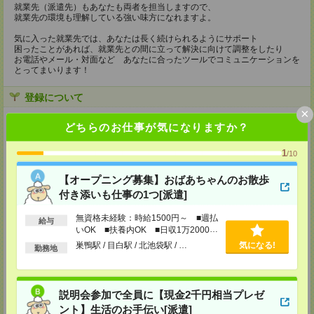
就業先（派遣先）もあなたも両者を担当しますので、
就業先の環境も理解している強い味方になれますよ。
気に入った就業先では、あなたは長く続けられるようにサポート
困ったことがあれば、就業先との間に立って解決に向けて調整をしたり
お電話やメール・対面など あなたに合ったツールでコミュニケーションを
とってまいります！
登録について
×
【電話登録】
どちらのお仕事が気になりますか？
来社不要！30分程度のお電話で登録が完了いたします。
1
/10
★登録に際しての予約・来社は不要です★
(1)WEB応募の場合
【オープニング募集】おばあちゃんのお散歩
こちらからご連絡いたしますのでお待ちください。
付き添いも仕事の1つ[派遣]
ご応募頂いた後、案内メールをお送りしますので
内容をご確認ください。
無資格未経験：時給1500円～ ■週払
給与
(2)電話応募の場合
いOK ■扶養内OK ■日収1万2000円
お時間のあるときにお電話にてご応募いただければ
以上
巣鴨駅 / 目白駅 / 北池袋駅 / …
気になる!
勤務地
その場で登録も可能です。
持ち物
【電話登録】
説明会参加で全員に【現金2千円相当プレゼ
弊社HPよりマイページ作成をお願いします
ント】生活のお手伝い[派遣]
電話での登録の際に、マイページ作成をいただいた旨をお伝えください。