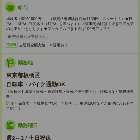
給与
経験者：時給1800円～ （有資格未経験は時給1750円～スタート！）★日
払い／週払い制度あり（月払いも選べます）※稼働開始時は手続き完了次第
のお支払いとなります★フルタイムできる方は100円アップ！
交通費別途支給あり
交通費全額支給 ※規定あり
交通費
勤務地
東京都板橋区
自転車・バイク通勤OK
【板橋区】成増・板橋・東武練馬・板橋区役所前・地下鉄成増など勤務地多
数！
認可保育園 ＊職場見学OK！＊駅チカ、車通勤OKなどご希望に合わせて
ご紹介！
勤務曜日
週2～3 / 土日祝休