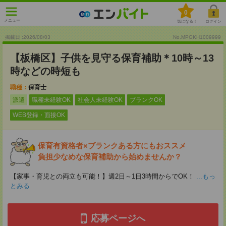
0
メニュー
気になる！
ログイン
掲載日 :2026
/
08
/
03
No.MPGKH1009999
【板橋区】子供を見守る保育補助＊10時～13
時などの時短も
職種：
保育士
派遣
職種未経験OK
社会人未経験OK
ブランクOK
WEB登録・面接OK
保育有資格者×ブランクある方にもおススメ
負担少なめな保育補助から始めませんか？
【家事・育児との両立も可能！】週2日～1日3時間からでOK！
...もっ
とみる
応募ページへ