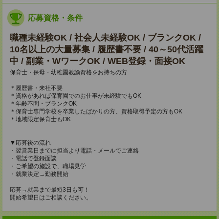
応募資格・条件
職種未経験OK / 社会人未経験OK / ブランクOK /
10名以上の大量募集 / 履歴書不要 / 40～50代活躍
中 / 副業・WワークOK / WEB登録・面接OK
保育士・保母・幼稚園教諭資格をお持ちの方
＊履歴書・来社不要
＊資格があれば保育園でのお仕事が未経験でもOK
＊年齢不問・ブランクOK
＊保育士専門学校を卒業したばかりの方、資格取得予定の方もOK
＊地域限定保育士もOK
▼応募後の流れ
・翌営業日までに担当より電話・メールでご連絡
・電話で登録面談
・ご希望の施設で、職場見学
・就業決定→勤務開始
応募→就業まで最短3日も可！
開始希望日はご相談ください。