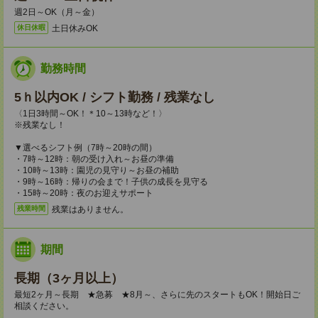
週2日～OK（月～金）
土日休みOK
休日休暇
勤務時間
5ｈ以内OK / シフト勤務 / 残業なし
〈1日3時間～OK！＊10～13時など！〉
※残業なし！
▼選べるシフト例（7時～20時の間）
・7時～12時：朝の受け入れ～お昼の準備
・10時～13時：園児の見守り～お昼の補助
・9時～16時：帰りの会まで！子供の成長を見守る
・15時～20時：夜のお迎えサポート
残業はありません。
残業時間
期間
長期（3ヶ月以上）
最短2ヶ月～長期 ★急募 ★8月～、さらに先のスタートもOK！開始日ご
相談ください。