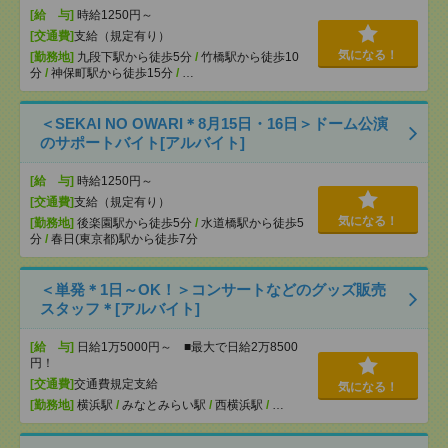
[給 与]
時給1250円～
[交通費]
支給（規定有り）
気になる！
[勤務地]
九段下駅から徒歩5分
/
竹橋駅から徒歩10
分
/
神保町駅から徒歩15分
/
…
＜SEKAI NO OWARI＊8月15日・16日＞ドーム公演
のサポートバイト[アルバイト]
[給 与]
時給1250円～
[交通費]
支給（規定有り）
気になる！
[勤務地]
後楽園駅から徒歩5分
/
水道橋駅から徒歩5
分
/
春日(東京都)駅から徒歩7分
＜単発＊1日～OK！＞コンサートなどのグッズ販売
スタッフ＊[アルバイト]
[給 与]
日給1万5000円～ ■最大で日給2万8500
円！
[交通費]
交通費規定支給
気になる！
[勤務地]
横浜駅
/
みなとみらい駅
/
西横浜駅
/
…