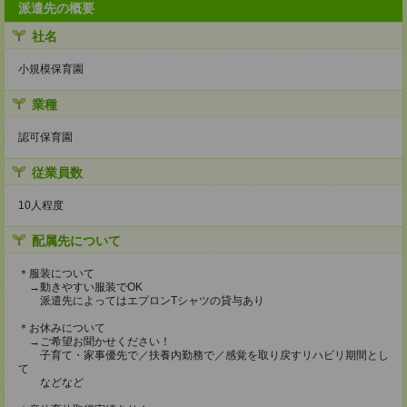
派遣先の概要
社名
小規模保育園
業種
認可保育園
従業員数
10人程度
配属先について
＊服装について
→動きやすい服装でOK
派遣先によってはエプロンTシャツの貸与あり
＊お休みについて
→ご希望お聞かせください！
子育て・家事優先で／扶養内勤務で／感覚を取り戻すリハビリ期間とし
て
などなど