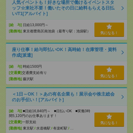
人気イベントも！好きな場所で働けるイベントスタ
ッフ☆来社不要！働いたその日に給料もらえる日払
い/T1[アルバイト]
[給 与]
日給13,000円～
[勤務地]
東京都豊島区南池袋（最寄り駅：池袋駅）
気になる！
座り仕事！給与即払いOK！高時給！在庫管理・資料
作成[派遣]
[給 与]
時給1500円
[交通費]
交通費支給有り
気になる！
[勤務地]
藤沢駅
＜1日～OK！＞あの有名企業も！展示会や株主総会
のお手伝い！[アルバイト]
[給 与]
■日給16,840円～ ■日払いOK ■実働3時
間5,120円のお仕事あります！
[交通費]
一部支給
気になる！
[勤務地]
東京駅
/
水道橋駅
/
有楽町駅
/
…