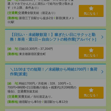
遇 スマホでかんたんに前払いで給与が受け取れま
す（※上限、条件あり）
[交通費]
交通費全額支給（規定あり）
気になる！
[勤務地]
新宿三丁目駅から徒歩2分
/
新宿(東京メト
ロ)駅
【日払い・未経験歓迎！】稼ぎたい日にサクッと勤
務！単発・週1日～自由シフトの軽作業[アルバイト]
[給 与]
日給10,305円～37,204円
[勤務地]
東京都新宿区愛住町
気になる！
＼11/30までの短期！／未経験から時給1700円！集荷
作業[派遣]
[給 与]
時給1700円／月収例：328、100円＝1、
700円×8時間×21日勤務の場合＋残業代(月20時間の
場合)、交通費別途支給
気になる！
[交通費]
実費支給／当社規定あり。
[勤務地]
徳宿駅から車5分
/
涸沼駅から車12分