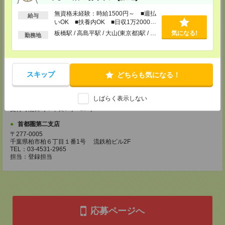
無資格未経験：時給1500円～ ■週払
所要時間
給与
いOK ■扶養内OK ■日収1万2000円
【電話登録】30分程度
以上
板橋駅 / 高島平駅 / 大山(東京都)駅 / …
気になる!
勤務地
・経験やご希望などをインタビュー
・お仕事のご紹介など
登録場所
スキップ
どちらも気になる！
ケアサービス事業部 保育部門
108-0023 東京都港区芝浦 3-1-1 田町ステーションタワーN 30F
TEL：03-4531-2965
しばらく表示しない
担当：登録担当
受付可能日時：平日9時～19時
首都圏第二支店
〒277-0005
千葉県柏市柏６丁目１番1号 流鉄柏ビル2F
TEL：03-4531-2965
担当：登録担当
応募ページへ