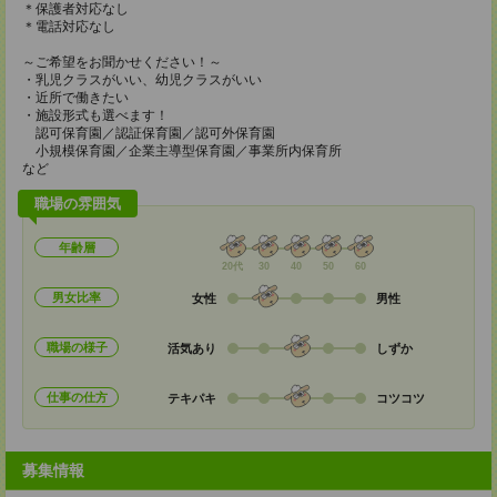
＊保護者対応なし
＊電話対応なし
～ご希望をお聞かせください！～
・乳児クラスがいい、幼児クラスがいい
・近所で働きたい
・施設形式も選べます！
認可保育園／認証保育園／認可外保育園
小規模保育園／企業主導型保育園／事業所内保育所
など
職場の雰囲気
年齢層
20代
30
40
50
60
男女比率
女性
男性
職場の様子
活気あり
しずか
仕事の仕方
テキパキ
コツコツ
募集情報