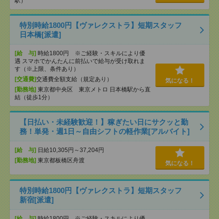
駅）
特別時給1800円【ヴァレクストラ】短期スタッフ
日本橋[派遣]
[給 与]
時給1800円 ※ご経験・スキルにより優
遇 スマホでかんたんに前払いで給与が受け取れま
す（※上限、条件あり）
[交通費]
交通費全額支給（規定あり）
気になる！
[勤務地]
東京都中央区 東京メトロ 日本橋駅から直
結（徒歩1分）
【日払い・未経験歓迎！】稼ぎたい日にサクッと勤
務！単発・週1日～自由シフトの軽作業[アルバイト]
[給 与]
日給10,305円～37,204円
[勤務地]
東京都板橋区舟渡
気になる！
特別時給1800円【ヴァレクストラ】短期スタッフ
新宿[派遣]
[給 与]
時給1800円 ※ご経験・スキルにより優