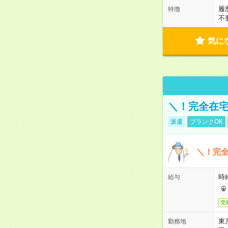
履
特徴
不
気に
＼！完全在宅
派遣
ブランクOK
＼！完全
時
給与
交
東
勤務地