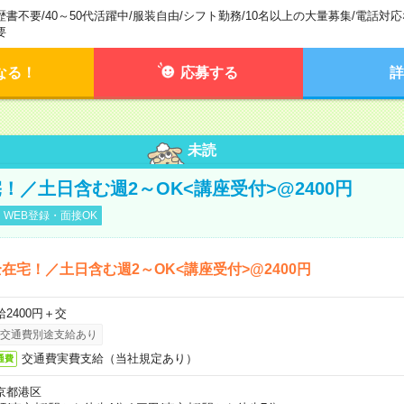
歴書不要
/
40～50代活躍中
/
服装自由
/
シフト勤務
/
10名以上の大量募集
/
電話対応
要
なる！
応募する
詳
未読
！／土日含む週2～OK<講座受付>@2400円
WEB登録・面接OK
在宅！／土日含む週2～OK<講座受付>@2400円
給2400円＋交
交通費別途支給あり
交通費実費支給（当社規定あり）
通費
京都港区