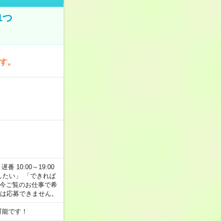
1つ
です。
番 10:00～19:00
がしたい」 「できれば
 今ご覧のお仕事で希
合は応募できません。
可能です！