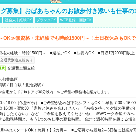
グ募集】おばあちゃんのお散歩付き添いも仕事の
K
社会人未経験OK
ブランクOK
WEB登録・面接OK
～OK≫無資格・未経験でも時給1500円～！土日祝休みもOK
資格未経験：時給1500円～ ■週払いOK ■扶養内OK ■日収1万2000円以上
交通費別途支給あり
交通費全額支給
通費
京都豊島区
鴨駅
/
目白駅
/
北池袋駅
/
…
≪自宅からドアtoドアで30分以内！≫ご希望の勤務地を紹介します。
00～18:00（休憩60分） ■ご希望があれば下記シフトもOK！ 早番 7:00～16:00 遅
勤 16:30～翌9:30 「家族と休みを合わせたい」 「余裕を持って夕飯の準備
業はしたくない」 など、ご希望を教えてくださいね。 ※Wワーク希望の方へ
する勤務時間と、もう1つのお仕事の勤務時間。 合計で週40時間を超える場
8月中のスタートOK！急募！】2カ月～ ■ご応募から最短2～3日後に就業が