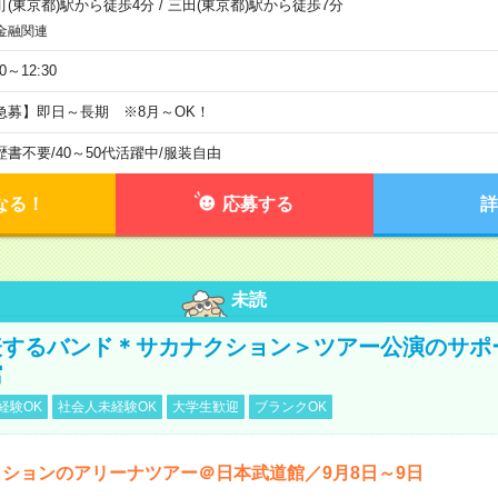
町(東京都)駅から徒歩4分
/
三田(東京都)駅から徒歩7分
金融関連
30～12:30
急募】即日～長期 ※8月～OK！
歴書不要
/
40～50代活躍中
/
服装自由
なる！
応募する
詳
未読
表するバンド＊サカナクション＞ツアー公演のサポ
館
経験OK
社会人未経験OK
大学生歓迎
ブランクOK
ションのアリーナツアー＠日本武道館／9月8日～9日