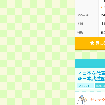
田
8:
勤務時間
【
期間
履
特徴
気に
＜日本を代
＠日本武道
アルバイト
職種未
サカナク