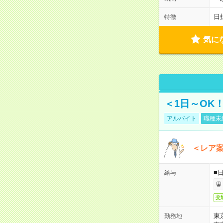
日
特徴
気に
＜1日～OK
アルバイト
職種未
＜レア
■
給与
交
東
勤務地