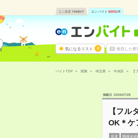
エン派遣
74686
件
エン バイト
82531
件
0
気になるリスト
保存した希
バイトTOP
関東
埼玉県
中央区
【フ
掲載日 :
2026
/
07
/
28
【フル
OK＊
派遣
職種未経