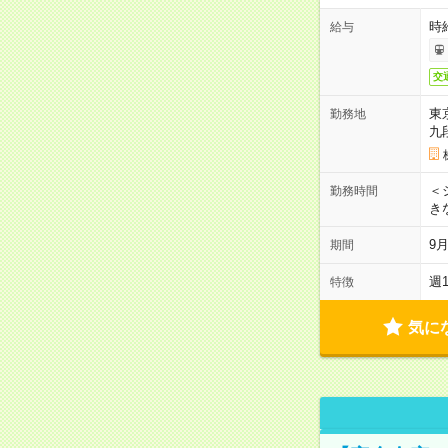
時
給与
交
東
勤務地
九
＜シ
勤務時間
き
9
期間
週
特徴
気に