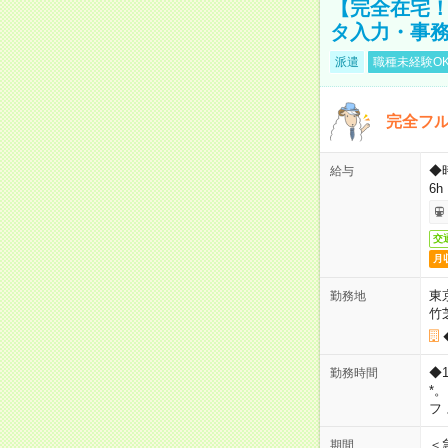
【完全在宅！
タ入力・事
派遣
職種未経験O
完全フ
◆
給与
6h
交
月
東
勤務地
竹
◆
勤務時間
*
フ
＜
期間