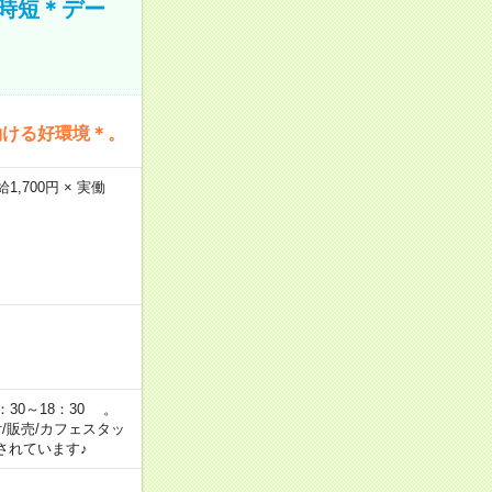
時短＊デー
働ける好環境＊。
,700円 × 実働
：30～18：30 。
付/販売/カフェスタッ
されています♪