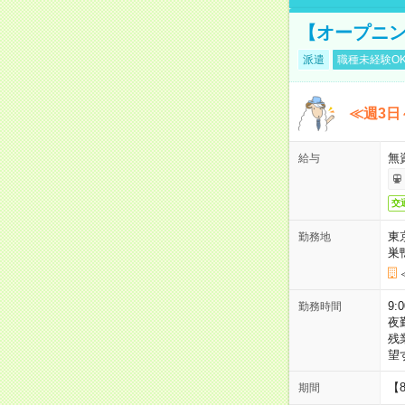
【オープニン
派遣
職種未経験O
≪週3日
無
給与
交
東
勤務地
巣
9:
勤務時間
夜
残
望
【
期間