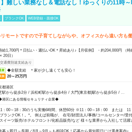
】難しい業務なし＆電話なし！ゆっくりの11時～
務
K
ブランクOK
WEB登録・面接OK
ルリモートですので子育てしながらや、オフィスから遠い方も
時給1,700円＊日払い・週払いOK＊昇給あり♪【月収例】 ・約204,000円 （時給1
 × 20日）
交通費別途支給あり
◆全額支給 ＊家が少し遠くても安心！
通費
20～25万円
収例
京都港区
芝駅から徒歩2分
/
浜松町駅から徒歩4分
/
大門(東京都)駅から徒歩5分
/
…
◆港区にある情報セキュリティ企業◆
11：00～18：30のうち実働6時間、休憩60分 ※11：00～18：00 または 11
。ブランクOK！。*。 例えば前職が、 在宅/財団法人/事務/コールセンター/受
 スイーツ販売/ホテルフロント/化粧品販売/など 様々な業界から入社して活躍
急募＞即日～長期／8月～9月～も相談OK！応募から最短即日には選考案内♪