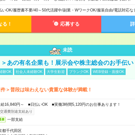
払いOK
/
履歴書不要
/
40～50代活躍中
/
副業・WワークOK
/
服装自由
/
電話対応な
なる！
応募する
詳
未読
！＞あの有名企業も！展示会や株主総会のお手伝い
経験OK
社会人未経験OK
大学生歓迎
ブランクOK
WEB登録・面接OK
案件＞普段は味わえない貴重な体験が満載！
日給16,840円～ ■日払いOK ■実働3時間5,120円のお仕事あります！
交通費別途支給あり
一部支給
通費
京都千代田区