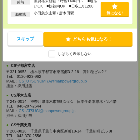
無資格未経験：時給1400円～ ■週払
CS大宮支店
給与
いOK ■扶養内OK ■日収1万1200円
〒330-0854 埼玉県さいたま市大宮区桜木町 1-10-16 シーノ大宮ノース
以上
ウイング 9階
小田急永山駅 / 唐木田駅
気になる!
勤務地
TEL：0120-769-355
MAIL：
CS_OMIYA@manpowergroup.jp
担当：採用担当
CS高崎支店
スキップ
どちらも気になる！
〒370-0831 群馬県高崎市あら町167 高崎第一生命ビルディング11Ｆ
TEL：027-320-6558
MAIL：
CS_TAKASAKI@manpowergroup.jp
しばらく表示しない
担当：採用担当
CS宇都宮支店
〒321-0953 栃木県宇都宮市東宿郷3-2-18 高知穂ビル2Ｆ
TEL：0120-923-962
MAIL：
CS_UTSUNOMIYA@manpowergroup.jp
担当：採用担当
CS厚木支店
〒243-0014 神奈川県厚木市旭町1-2-1 日本生命本厚木ビル4階
TEL：046-207-2644
MAIL：
CS_ATSUGI@manpowergroup.jp
担当：採用担当
CS千葉支店
〒260-0028 千葉県千葉市中央区新町18-14 千葉新町ビル 8F
TEL：043-370-2556