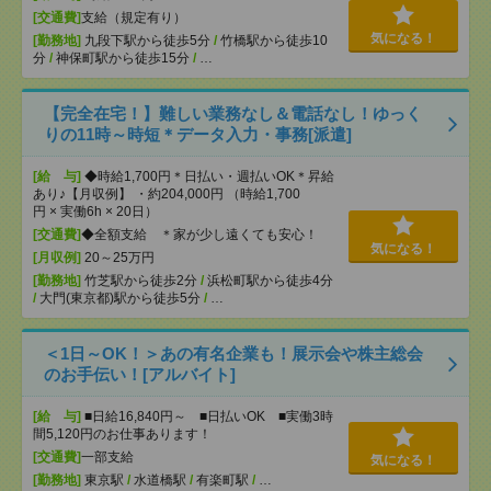
[交通費]
支給（規定有り）
気になる！
[勤務地]
九段下駅から徒歩5分
/
竹橋駅から徒歩10
分
/
神保町駅から徒歩15分
/
…
【完全在宅！】難しい業務なし＆電話なし！ゆっく
りの11時～時短＊データ入力・事務[派遣]
[給 与]
◆時給1,700円＊日払い・週払いOK＊昇給
あり♪【月収例】 ・約204,000円 （時給1,700
円 × 実働6h × 20日）
[交通費]
◆全額支給 ＊家が少し遠くても安心！
気になる！
[月収例]
20～25万円
[勤務地]
竹芝駅から徒歩2分
/
浜松町駅から徒歩4分
/
大門(東京都)駅から徒歩5分
/
…
＜1日～OK！＞あの有名企業も！展示会や株主総会
のお手伝い！[アルバイト]
[給 与]
■日給16,840円～ ■日払いOK ■実働3時
間5,120円のお仕事あります！
[交通費]
一部支給
気になる！
[勤務地]
東京駅
/
水道橋駅
/
有楽町駅
/
…