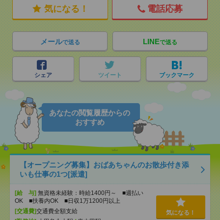
気になる！
電話応募
メール
LINE
で送る
で送る
シェア
ツイート
ブックマーク
あなたの閲覧履歴からの
おすすめ
【オープニング募集】おばあちゃんのお散歩付き添
いも仕事の1つ[派遣]
[給 与]
無資格未経験：時給1400円～ ■週払い
OK ■扶養内OK ■日収1万1200円以上
[交通費]
交通費全額支給
気になる！