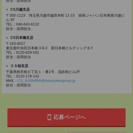
担当：採用担当
CS川越支店
〒350-1123 埼玉県川越市脇田本町 11-15 損保ジャパン日本興亜川越ビ
ル 5F
TEL：048-643-6132
担当：採用担当
CS日本橋支店
〒103-0027
東京都中央区日本橋 3-8-2 新日本橋ビルディング８Ｆ
TEL：0120-829-591
担当：採用担当
ＣＳ柏支店
千葉県柏市柏６丁目１－番1号 流鉄柏ビル2F
TEL：0120-179-142
MAIL：
CS_KASHIWA@manpowergroup.jp
担当：採用担当
応募ページへ