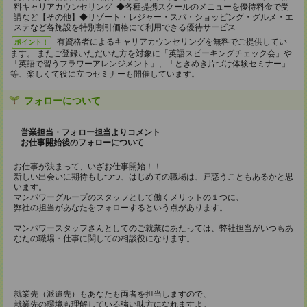
料キャリアカウンセリング ◆各種提携スクールのメニューを優待料金で受
講など【その他】◆リゾート・レジャー・スパ・ショッピング・グルメ・エ
ステなど各施設を特別割引価格にて利用できる優待サービス
有資格者によるキャリアカウンセリングを無料でご提供してい
ポイント！
ます。 またご登録いただいた方を対象に「英語スピーキングチェック会」や
「英語で習うフラワーアレンジメント」、「ときめき片づけ体験セミナー」
等、楽しくて役に立つセミナーも開催しています。
フォローについて
営業担当・フォロー担当よりコメント
お仕事開始後のフォローについて
お仕事が決まって、いざお仕事開始！！
新しい出会いに期待もしつつ、はじめての職場は、戸惑うこともあるかと思
います。
マンパワーグループのスタッフとして働くメリットの１つに、
弊社の担当があなたをフォローするという点があります。
マンパワースタッフさんとしてのご就業にあたっては、弊社担当がいつもあ
なたの職場・仕事に関しての相談役になります。
就業先（派遣先）もあなたも両者を担当しますので、
就業先の環境も理解している強い味方になれますよ。