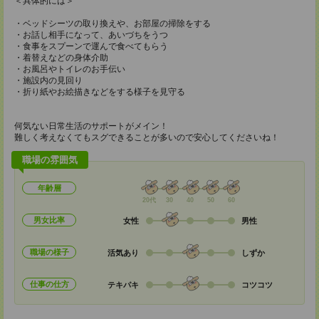
＜具体的には＞
・ベッドシーツの取り換えや、お部屋の掃除をする
・お話し相手になって、あいづちをうつ
・食事をスプーンで運んで食べてもらう
・着替えなどの身体介助
・お風呂やトイレのお手伝い
・施設内の見回り
・折り紙やお絵描きなどをする様子を見守る
何気ない日常生活のサポートがメイン！
難しく考えなくてもスグできることが多いので安心してくださいね！
職場の雰囲気
年齢層
20代
30
40
50
60
男女比率
女性
男性
職場の様子
活気あり
しずか
仕事の仕方
テキパキ
コツコツ