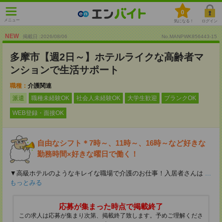
0
メニュー
気になる！
ログイン
NEW
掲載日 :2026
/
08
/
06
No.MANPWK856443-15
多摩市【週2日～】ホテルライクな高齢者マ
ンションで生活サポート
職種：
介護関連
派遣
職種未経験OK
社会人未経験OK
大学生歓迎
ブランクOK
WEB登録・面接OK
自由なシフト＊7時～、11時～、16時～など好きな
勤務時間×好きな曜日で働く！
▼高級ホテルのようなキレイな職場で介護のお仕事！入居者さんは
...
もっとみる
応募が集まった時点で掲載終了
この求人は応募が集まり次第、掲載終了致します。予めご理解くださ