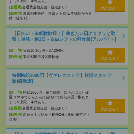
す（※上限、条件あり）
[交通費]
交通費全額支給（規定あり）
気になる！
[勤務地]
東京都中央区 東京メトロ 日本橋駅から直
結（徒歩1分）
【日払い・未経験歓迎！】稼ぎたい日にサクッと勤
務！単発・週1日～自由シフトの軽作業[アルバイト]
[給 与]
日給10,305円～37,204円
[勤務地]
東京都世田谷区豪徳寺
気になる！
特別時給1800円【ヴァレクストラ】短期スタッフ
新宿[派遣]
[給 与]
時給1800円 ※ご経験・スキルにより優
遇 スマホでかんたんに前払いで給与が受け取れま
す（※上限、条件あり）
[交通費]
交通費全額支給（規定あり）
気になる！
[勤務地]
新宿三丁目駅から徒歩2分
/
新宿(東京メト
ロ)駅