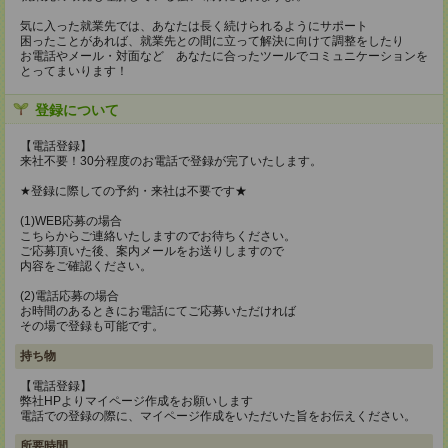
気に入った就業先では、あなたは長く続けられるようにサポート
困ったことがあれば、就業先との間に立って解決に向けて調整をしたり
お電話やメール・対面など あなたに合ったツールでコミュニケーションを
とってまいります！
登録について
【電話登録】
来社不要！30分程度のお電話で登録が完了いたします。
★登録に際しての予約・来社は不要です★
(1)WEB応募の場合
こちらからご連絡いたしますのでお待ちください。
ご応募頂いた後、案内メールをお送りしますので
内容をご確認ください。
(2)電話応募の場合
お時間のあるときにお電話にてご応募いただければ
その場で登録も可能です。
持ち物
【電話登録】
弊社HPよりマイページ作成をお願いします
電話での登録の際に、マイページ作成をいただいた旨をお伝えください。
所要時間