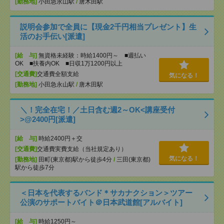
[勤務地]
小田急永山駅
/
唐木田駅
説明会参加で全員に【現金2千円相当プレゼント】生
活のお手伝い[派遣]
[給 与]
無資格未経験：時給1400円～ ■週払い
OK ■扶養内OK ■日収1万1200円以上
[交通費]
交通費全額支給
気になる！
[勤務地]
小田急永山駅
/
唐木田駅
＼！完全在宅！／土日含む週2～OK<講座受付
>@2400円[派遣]
[給 与]
時給2400円＋交
[交通費]
交通費実費支給（当社規定あり）
気になる！
[勤務地]
田町(東京都)駅から徒歩4分
/
三田(東京都)
駅から徒歩7分
＜日本を代表するバンド＊サカナクション＞ツアー
公演のサポートバイト＠日本武道館[アルバイト]
[給 与]
時給1250円～