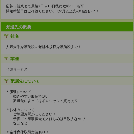
応募→就業まで最短3日＆10日後に給料GETも可！
開始希望日はご相談ください。1か月以上先の相談もOK！
派遣先の概要
社名
人気大手介護施設～老舗小規模介護施設まで！
業種
介護サービス
配属先について
＊服装について
→動きやすい服装でOK
派遣先によってはポロシャツの貸与あり
＊お休みについて
→ご希望お聞かせください！
子育て・家事優先で／はじめは日数少なめで
などなど
＊産休育休取得実績あり！