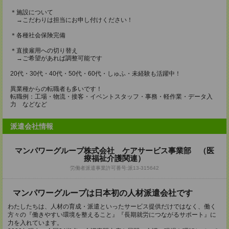
＊施設について
→こだわりは担当にお申し付けください！
＊各種社会保険完備
＊直接雇用への切り替え
→ご希望があれば調整可能です
20代・30代・40代・50代・60代・しゅふ・未経験も活躍中！
異業種からの転職者も多いです！
転職例：工場・物流・接客・イベントスタッフ・事務・軽作業・データ入
力 などなど
派遣会社情報
マンパワーグループ株式会社 ケアサービス事業部 （医
療福祉介護関連）
労働者派遣事業許可番号:派13-315642
マンパワーグループは日本初の人材派遣会社です
わたしたちは、人材の育成・派遣といったサービス提供だけではなく、働く
方々の『働きやすい環境を整えること』『長期就労につながるサポート』に
力を入れています。