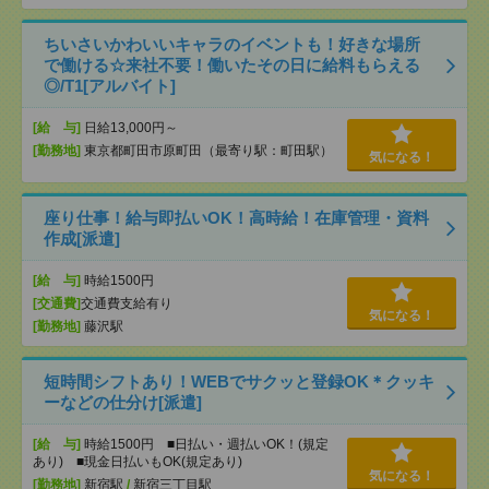
ちいさいかわいいキャラのイベントも！好きな場所
で働ける☆来社不要！働いたその日に給料もらえる
◎/T1[アルバイト]
[給 与]
日給13,000円～
[勤務地]
東京都町田市原町田（最寄り駅：町田駅）
気になる！
座り仕事！給与即払いOK！高時給！在庫管理・資料
作成[派遣]
[給 与]
時給1500円
[交通費]
交通費支給有り
気になる！
[勤務地]
藤沢駅
短時間シフトあり！WEBでサクッと登録OK＊クッキ
ーなどの仕分け[派遣]
[給 与]
時給1500円 ■日払い・週払いOK！(規定
あり) ■現金日払いもOK(規定あり)
気になる！
[勤務地]
新宿駅
/
新宿三丁目駅