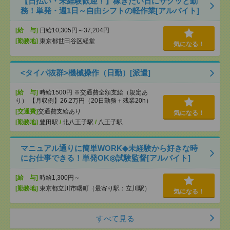
【日払い・未経験歓迎！】稼ぎたい日にサクッと勤
務！単発・週1日～自由シフトの軽作業[アルバイト]
[給 与]
日給10,305円～37,204円
[勤務地]
東京都世田谷区経堂
気になる！
<タイパ抜群>機械操作（日勤）[派遣]
[給 与]
時給1500円 ※交通費全額支給（規定あ
り） 【月収例】26.2万円（20日勤務＋残業20h）
[交通費]
交通費支給あり
気になる！
[勤務地]
豊田駅
/
北八王子駅
/
八王子駅
マニュアル通りに簡単WORK◆未経験から好きな時
にお仕事できる！単発OK◎試験監督[アルバイト]
[給 与]
時給1,300円～
[勤務地]
東京都立川市曙町（最寄り駅：立川駅）
気になる！
すべて見る