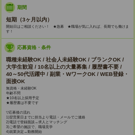
期間
短期（3ヶ月以内）
開始日はご相談ください！ ★急募 ★職場が気に入れば、長期でも働けま
す！
応募資格・条件
職種未経験OK / 社会人未経験OK / ブランクOK /
大学生歓迎 / 10名以上の大量募集 / 履歴書不要 /
40～50代活躍中 / 副業・WワークOK / WEB登録・
面接OK
無資格・未経験OK
年齢不問
★10名以上採用予定
★履歴書は不要です
▽応募後の流れ
1)翌営業日までに担当より電話・メールでご連絡
2)電話で登録面談→求人とマッチング
3)ご希望の施設で、職場見学
4)就業決定→勤務開始