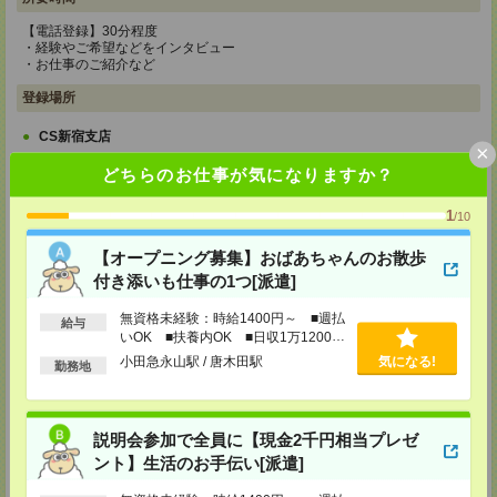
【電話登録】30分程度
・経験やご希望などをインタビュー
・お仕事のご紹介など
登録場所
CS新宿支店
×
〒163-1517
どちらのお仕事が気になりますか？
東京都新宿区西新宿 1-6-1 新宿エルタワー 17F
TEL：0120-659-458
MAIL：
CS_SHINJUKU@manpowergroup.jp
1
/10
担当：採用担当
【オープニング募集】おばあちゃんのお散歩
CS立川支店
付き添いも仕事の1つ[派遣]
〒190-0012
東京都立川市曙町2-34-7 ファーレイーストビル 8F
TEL：0120-659-460
無資格未経験：時給1400円～ ■週払
給与
MAIL：
CS_TACHIKAWA@manpowergroup.jp
いOK ■扶養内OK ■日収1万1200円
担当：採用担当
以上
小田急永山駅 / 唐木田駅
気になる!
勤務地
CS横浜支店
〒220-8136
神奈川県横浜市西区みなとみらい 2-2-1 横浜ランドマークタワー36F
TEL：0120-659-459
説明会参加で全員に【現金2千円相当プレゼ
MAIL：
CS_YOKOHAMA@manpowergroup.jp
ント】生活のお手伝い[派遣]
担当：採用担当