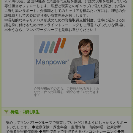
2023年現在、全国34拠点に介護専門支店を展開。介護の現場を理解している
専任担当がフォローします。理想と現実とのギャップに悩んだ際は、お悩み
に寄り添いサポート。介護職としてのキャリアを積みたい方には、理想の介
護職員としての姿に寄り添い就業先をお探しします。
中長期的なキャリアパス形成のための資格取得支援制度、仕事に活かせる知
識を身に付けるためのオンライントレーニングもご用意！ぴったりな職場に
出会うなら、マンパワーグループを是非お選びください！
介護が初めての方も、ご経験がある方も！あ
なたに合った職場をご紹介させていただきま
す！
待遇・福利厚生
安心してマンパワーグループで就業していただけるようにしっかりとサポー
トいたします。 ◆健康保険・厚生年金・雇用保険・有給休暇・健康診断・
労働者災害補償保険 ◆無料で自宅で学習できるパソコントレーニング◆無