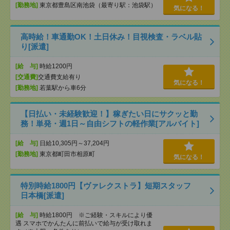
[勤務地]
東京都豊島区南池袋（最寄り駅：池袋駅）
気になる！
高時給！車通勤OK！土日休み！目視検査・ラベル貼
り[派遣]
[給 与]
時給1200円
[交通費]
交通費支給有り
気になる！
[勤務地]
若葉駅から車6分
【日払い・未経験歓迎！】稼ぎたい日にサクッと勤
務！単発・週1日～自由シフトの軽作業[アルバイト]
[給 与]
日給10,305円～37,204円
[勤務地]
東京都町田市相原町
気になる！
特別時給1800円【ヴァレクストラ】短期スタッフ
日本橋[派遣]
[給 与]
時給1800円 ※ご経験・スキルにより優
遇 スマホでかんたんに前払いで給与が受け取れま