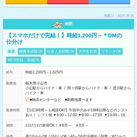
掲載日：2026.08.05
未読
【スマホだけで完結！】時給1,200円～＊DMの
仕分け
派遣
職種未経験OK
社会人未経験OK
大学生歓迎
ブランクOK
WEB登録・面接OK
時給1,200円～1,625円
給与
栃木県小山市
勤務地
小山駅からバイク・車
/
間々田駅からバイク・車
/
思川駅から
バイク・車
■物流センターなど ■勤務地選べます
【1日3時間～も相談OK!】午前中のみや18時以降などのシフト
勤務時間
あり！ シフト例 ▼9:00～12:00 ▼9:00～17:00 ▼10:00～19:00
▼18:00～21:00
1日だけの単発OK！＃8月～ ＃9月～
期間
週1日からOK
/
日払いOK
/
40～50代活躍中
/
副業・Wワーク
特徴