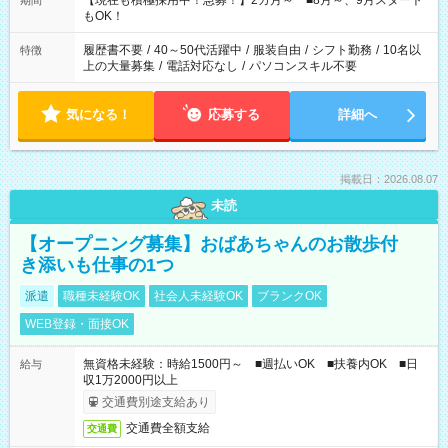
【現在も積極採用中！急募！】2カ月～ ■8月～、9月スタート
期間
の方へ 今ご覧のお仕事で希望する勤務時間と、もう1つのお仕事
もOK！
の勤務時間。 合計で週40時間を超える場合は応募できません。
履歴書不要
/
40～50代活躍中
/
服装自由
/
シフト勤務
/
10名以
特徴
上の大量募集
/
電話対応なし
/
パソコンスキル不要
気になる！
応募する
詳細へ
掲載日：2026.08.07
未読
【オープニング募集】おばあちゃんのお散歩付
き添いも仕事の1つ
派遣
職種未経験OK
社会人未経験OK
ブランクOK
WEB登録・面接OK
無資格未経験：時給1500円～ ■週払いOK ■扶養内OK ■日
給与
収1万2000円以上
交通費別途支給あり
交通費全額支給
交通費