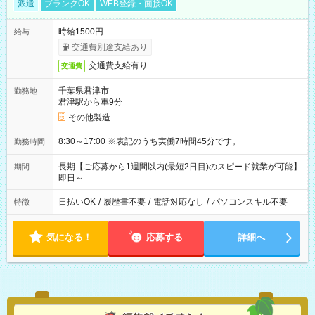
派遣
ブランクOK
WEB登録・面接OK
時給1500円
給与
交通費別途支給あり
交通費支給有り
交通費
千葉県君津市
勤務地
君津駅から車9分
その他製造
8:30～17:00 ※表記のうち実働7時間45分です。
勤務時間
長期【ご応募から1週間以内(最短2日目)のスピード就業が可能】
期間
即日～
日払いOK
/
履歴書不要
/
電話対応なし
/
パソコンスキル不要
特徴
気になる！
応募する
詳細へ