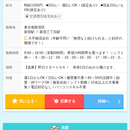
時給1500円 ■日払い・週払いOK！(規定あり) ■現金日払いも
給与
OK(規定あり)
交通費別途支給あり
東京都新宿区
勤務地
新宿駅
/
新宿三丁目駅
大手物流会社（年齢不問／「無理なく続けられる」と好評の
職場です！）
9:00～18:00（実動8時間） 希望の時間帯を選べます！ ＜シフト
勤務時間
例＞ ・8：30～12：00 ・10：00～19：00 ・17：00～22：00
・13：00～22：00 ・22：00～翌6：00 など
【急募】即日スタートＯＫ！ 単発1日のみから働けます。
期間
週1日からOK
/
日払いOK
/
履歴書不要
/
40～50代活躍中
/
副
特徴
業・WワークOK
/
服装自由
/
シフト勤務
/
10名以上の大量募
集
/
電話対応なし
/
パソコンスキル不要
気になる！
応募する
詳細へ
未読