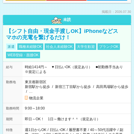
掲載日：2026.07.30
未読
【シフト自由・現金手渡しOK】iPhoneなどス
マホの充電を繋げるだけ！
派遣
職種未経験OK
社会人未経験OK
大学生歓迎
ブランクOK
WEB登録・面接OK
時給1414円～ ▼日払いOK（規定あり） ■初勤務手当あり
給与
※規定による
東京都新宿区
勤務地
新宿駅から徒歩
/
新宿三丁目駅から徒歩
/
高田馬場駅から徒歩
/
…
物流企業
9:00～18:00
勤務時間
即日～OK！ 1日～働けます＾＾（規定あり）
期間
週1日からOK
/
日払いOK
/
履歴書不要
/
40～50代活躍中
/
副
特徴