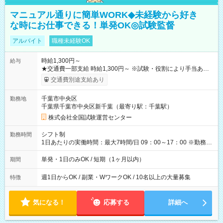
マニュアル通りに簡単WORK◆未経験から好き
な時にお仕事できる！単発OK◎試験監督
アルバイト
職種未経験OK
時給1,300円～
給与
★交通費一部支給 時給1,300円～ ※試験・役割により手当あり
※勤務回数により昇給あり 【即給（前払い）オプションあ
交通費別途支給あり
り！】 希望される場合、勤務から1週間ほどで給与の一部を受け
取れます。 ※手数料418円がかかります。 【過去試験日の収入
千葉市中央区
勤務地
例】 ・河合塾模擬試験 8:30～17:30（休憩1時間） 時給1,300円
千葉県千葉市中央区新千葉（最寄り駅：千葉駅）
×8時間＝日収10,400円＋交通費 ※当日の役割により時給＋100
円の場合あり ・国家試験 7:00～13:30（休憩なし） 時給1,300
株式会社全国試験運営センター
円（役割手当＋100円）×6時間＝日収8,400円＋交通費 【試用期
間】試用期間なし
シフト制
勤務時間
1日あたりの実働時間：最大7時間/日 09：00～17：00 ※勤務時
間は 試験により異なります。
単発・1日のみOK / 短期（1ヶ月以内）
期間
週1日からOK / 副業・WワークOK / 10名以上の大量募集
特徴
気になる！
応募する
詳細へ