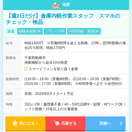
未読
【週2日だけ】倉庫内軽作業スタッフ スマホの
チェック・検品
派遣
職種未経験OK
ブランクOK
WEB登録・面接OK
時給1400円 ※実働8時間を超える勤務、22時～翌5時勤務の場
給与
合25％割増：時給1750円
千葉県船橋市
勤務地
南船橋駅から徒歩10分程度
スマートフォンを取り扱う倉庫
(1)9:00～18:00（実働8時間） (2)10:00～18:00（実働7時間）
勤務時間
(3)10:00～17:00（実働6時間） ※時間帯選べます ※休憩60分
長期 2026年9月スタート予定
期間
日払いOK
/
履歴書不要
/
40～50代活躍中
/
副業・WワークOK
/
特徴
シフト勤務
/
10名以上の大量募集
気になる！
応募する
詳細へ