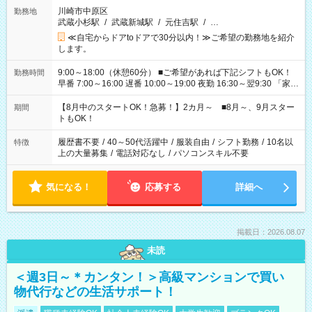
川崎市中原区
勤務地
武蔵小杉駅
/
武蔵新城駅
/
元住吉駅
/
…
≪自宅からドアtoドアで30分以内！≫ご希望の勤務地を紹介
します。
9:00～18:00（休憩60分） ■ご希望があれば下記シフトもOK！
勤務時間
早番 7:00～16:00 遅番 10:00～19:00 夜勤 16:30～翌9:30 「家族
と休みを合わせたい」 「余裕を持って夕飯の準備がしたい」
「できれば残業はしたくない」 など、ご希望を教えてください
【8月中のスタートOK！急募！】2カ月～ ■8月～、9月スター
期間
ね。 ※Wワーク希望の方へ 今ご覧のお仕事で希望する勤務時間
トもOK！
と、もう1つのお仕事の勤務時間。 合計で週40時間を超える場
合は応募できません。
履歴書不要
/
40～50代活躍中
/
服装自由
/
シフト勤務
/
10名以
特徴
上の大量募集
/
電話対応なし
/
パソコンスキル不要
気になる！
応募する
詳細へ
掲載日：2026.08.07
未読
＜週3日～＊カンタン！＞高級マンションで買い
物代行などの生活サポート！