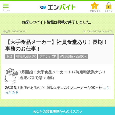
0
メニュー
気になる！
ログイン
お探しのバイト情報は掲載が終了しました。
掲載日 :2026
/
06
/
18
No.TEMPGT26-0414779
【大手食品メーカー】社員食堂あり！長期！
事務のお仕事！
派遣
職種未経験OK
ブランクOK
WEB登録・面接OK
7月開始！大手食品メーカー！17時定時残業ナシ！
送迎バスで楽々通勤
2名募集！制服があるので、通勤はデニムやスニーカーもOK＊社
...も
っとみる
あなたの閲覧履歴からのオススメ