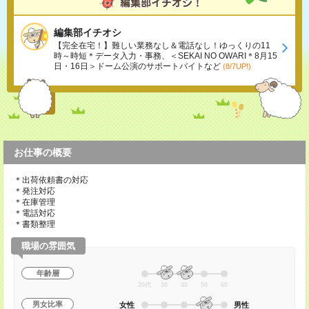
編集部イチオシ
【完全在宅！】難しい業務なし＆電話なし！ゆっくりの11
時～時短＊データ入力・事務、＜SEKAI NO OWARI＊8月15
日・16日＞ドーム公演のサポートバイトなど
(8/7UP!)
お仕事の概要
＊出荷依頼書の対応
＊発注対応
＊在庫管理
＊電話対応
＊書類整理
職場の雰囲気
年齢層
20代
30
40
50
60
男女比率
女性
男性