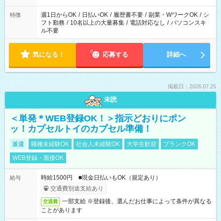
現場によって異なります。 ※勿論、休憩時間はあるのでご安心
ください！
週1日からOK
/
日払いOK
/
履歴書不要
/
副業・WワークOK
/
シ
特徴
フト勤務
/
10名以上の大量募集
/
電話対応なし
/
パソコンスキ
ル不要
気になる！
応募する
詳細へ
掲載日：2026.07.25
未読
＜単発＊WEB登録OK！＞指示どおりにポン
ッ！カプセルトイのカプセル準備！
派遣
職種未経験OK
社会人未経験OK
大学生歓迎
ブランクOK
WEB登録・面接OK
時給1500円 ■現金日払いもOK（規定あり）
給与
交通費別途支給あり
一部支給 ※登録後、選んだお仕事によって条件が異なる
交通費
ことがあります