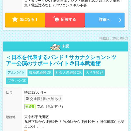
業・WワークOK
/
服装自由
/
シフト勤務
/
10名以上の大量募
集
/
電話対応なし
/
パソコンスキル不要
気になる！
応募する
詳細へ
掲載日：2026.08.03
未読
＜日本を代表するバンド＊サカナクション＞ツ
アー公演のサポートバイト＠日本武道館
アルバイト
職種未経験OK
社会人未経験OK
大学生歓迎
ブランクOK
時給1250円～
給与
交通費別途支給あり
支給（規定有り）
交通費
東京都千代田区
勤務地
九段下駅から徒歩5分
/
竹橋駅から徒歩10分
/
神保町駅から徒
歩15分
/
…