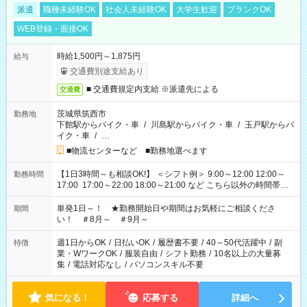
派遣
職種未経験OK
社会人未経験OK
大学生歓迎
ブランクOK
WEB登録・面接OK
時給1,500円～1,875円
給与
交通費別途支給あり
■ 交通費規定内支給 ※派遣先による
交通費
茨城県筑西市
勤務地
下館駅からバイク・車
/
川島駅からバイク・車
/
玉戸駅からバ
イク・車
/
…
■物流センターなど ■勤務地選べます
【1日3時間～も相談OK!】 ＜シフト例＞ 9:00～12:00 12:00～
勤務時間
17:00 17:00～22:00 18:00～21:00 など こちら以外の時間帯も
お気軽にご相談ください！
単発1日～！ ★勤務開始日や期間はお気軽にご相談くださ
期間
い！ ＃8月～ ＃9月～
週1日からOK
/
日払いOK
/
履歴書不要
/
40～50代活躍中
/
副
特徴
業・WワークOK
/
服装自由
/
シフト勤務
/
10名以上の大量募
集
/
電話対応なし
/
パソコンスキル不要
気になる！
応募する
詳細へ