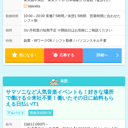
東京都中央区 東京メトロ 日本橋駅から直結（徒歩1分）
Valextra
10:00～20:00 実働7.5時間／休憩1.5時間 営業時間に合わせた
勤務時間
シフト制
3か月程度の短期予定 ※開始日はお気軽にご相談ください
期間
副業・WワークOK
/
シフト勤務
/
パソコンスキル不要
特徴
気になる！
応募する
詳細へ
未読
サマソニなど人気音楽イベントも！好きな場所
で働ける☆来社不要！働いたその日に給料もら
える日払い/T1
アルバイト
職種未経験OK
日給12,000円～
給与