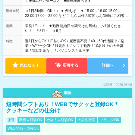
■物流センターなど ■勤務地選べます
＜1日3時間～OK！＞ ▼ 例えば… ▼ 15:00～18:00 15:00～
勤務時間
22:00 17:00～22:00 など こちら以外の時間もお気軽にご相談く
ださい！
単発1日～！ ★勤務開始日や期間はお気軽にご相談くださ
期間
い！ ＃8月～ ＃9月～
週1日からOK
/
日払いOK
/
履歴書不要
/
40～50代活躍中
/
副
特徴
業・WワークOK
/
服装自由
/
シフト勤務
/
10名以上の大量募
集
/
電話対応なし
/
パソコンスキル不要
気になる！
応募する
詳細へ
掲載日：2026.08.06
未読
短時間シフトあり！WEBでサクッと登録OK＊
クッキーなどの仕分け
派遣
職種未経験OK
社会人未経験OK
大学生歓迎
ブランクOK
WEB登録・面接OK