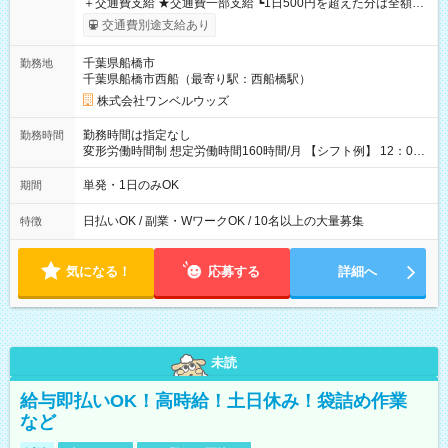
＋交通費支給 ★交通費一部支給 ┗1日500円を超えた分は全額支
給！ ※往復500円以内の方は自己負担となります ★日払いOK！
交通費別途支給あり
（規定あり） ┗働いたその日に現金GET♪ お仕事後はコンビニ
ATMから 日払い分を引き落とせます！ 【試用期間】試用期間
千葉県船橋市
勤務地
なし
千葉県船橋市西船（最寄り駅：西船橋駅）
株式会社ワンベルウッズ
勤務時間は指定なし
勤務時間
変形労働時間制 想定労働時間160時間/月 【シフト例】 12：00
～22：00
単発・1日のみOK
期間
日払いOK / 副業・WワークOK / 10名以上の大量募集
特徴
気になる！
応募する
詳細へ
未読
給与即払いOK！高時給！土日休み！袋詰め作業
など