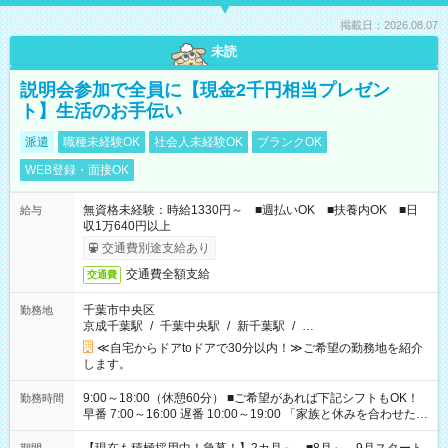
掲載日：2026.08.07
未読
説明会参加で全員に【現金2千円相当プレゼン
ト】生活のお手伝い
派遣
職種未経験OK
社会人未経験OK
ブランクOK
WEB登録・面接OK
無資格未経験：時給1330円～ ■週払いOK ■扶養内OK ■日
給与
収1万640円以上
交通費別途支給あり
交通費全額支給
交通費
千葉市中央区
勤務地
京成千葉駅
/
千葉中央駅
/
新千葉駅
/
…
≪自宅からドアtoドアで30分以内！≫ご希望の勤務地を紹介
します。
9:00～18:00（休憩60分） ■ご希望があれば下記シフトもOK！
勤務時間
早番 7:00～16:00 遅番 10:00～19:00 「家族と休みを合わせた
い」 「余裕を持って夕飯の準備がしたい」 「できれば残業はし
たくない」 など、ご希望を教えてくださいね。 ※Wワーク希望