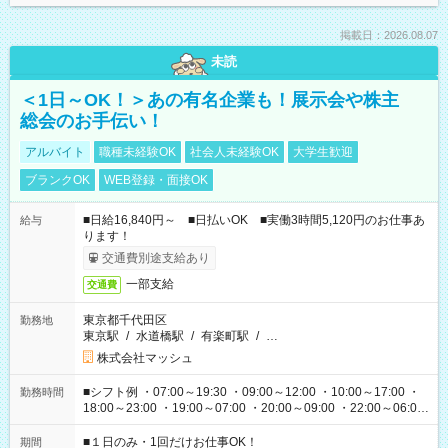
掲載日：2026.08.07
未読
＜1日～OK！＞あの有名企業も！展示会や株主
総会のお手伝い！
アルバイト
職種未経験OK
社会人未経験OK
大学生歓迎
ブランクOK
WEB登録・面接OK
■日給16,840円～ ■日払いOK ■実働3時間5,120円のお仕事あ
給与
ります！
交通費別途支給あり
一部支給
交通費
東京都千代田区
勤務地
東京駅
/
水道橋駅
/
有楽町駅
/
…
株式会社マッシュ
■シフト例 ・07:00～19:30 ・09:00～12:00 ・10:00～17:00 ・
勤務時間
18:00～23:00 ・19:00～07:00 ・20:00～09:00 ・22:00～06:00
etc ★最短で3時間で5,120円のお仕事から 15時間で2万円近く稼
げるお仕事も！ ご希望のお時間に合わせてご紹介！ ※シフトは
■１日のみ・1回だけお仕事OK！
期間