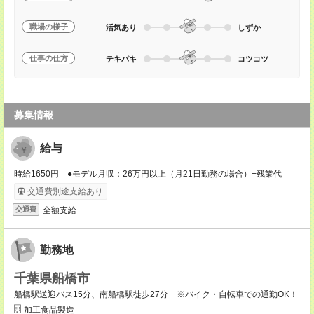
職場の様子
活気あり
しずか
仕事の仕方
テキパキ
コツコツ
募集情報
給与
時給1650円 ●モデル月収：26万円以上（月21日勤務の場合）+残業代
交通費別途支給あり
全額支給
交通費
勤務地
千葉県船橋市
船橋駅送迎バス15分、南船橋駅徒歩27分 ※バイク・自転車での通勤OK！
加工食品製造