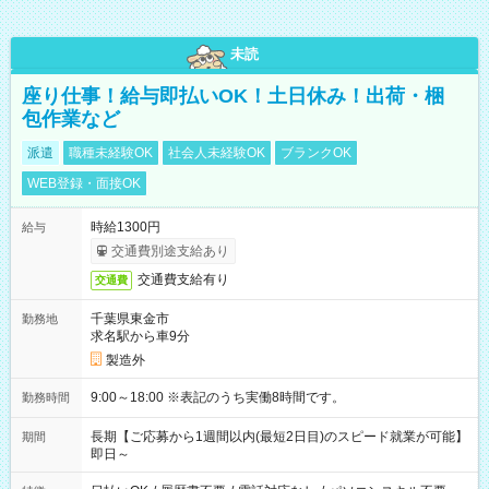
未読
座り仕事！給与即払いOK！土日休み！出荷・梱
包作業など
派遣
職種未経験OK
社会人未経験OK
ブランクOK
WEB登録・面接OK
時給1300円
給与
交通費別途支給あり
交通費支給有り
交通費
千葉県東金市
勤務地
求名駅から車9分
製造外
9:00～18:00 ※表記のうち実働8時間です。
勤務時間
長期【ご応募から1週間以内(最短2日目)のスピード就業が可能】
期間
即日～