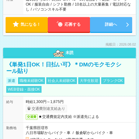
OK
/
服装自由
/
シフト勤務
/
10名以上の大量募集
/
電話対応な
し
/
パソコンスキル不要
気になる！
応募する
詳細へ
掲載日：2026.08.02
未読
《単発1日OK！日払い可》＊DMのモクモクシ
ール貼り
派遣
職種未経験OK
社会人未経験OK
大学生歓迎
ブランクOK
WEB登録・面接OK
時給1,300円～1,875円
給与
交通費別途支給あり
■ 交通費規定内支給 ※派遣先による
交通費
千葉県匝瑳市
勤務地
八日市場駅からバイク・車
/
飯倉駅からバイク・車