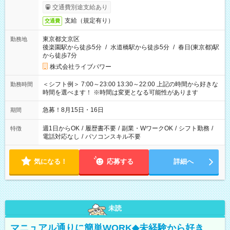
交通費別途支給あり
支給（規定有り）
交通費
東京都文京区
勤務地
後楽園駅から徒歩5分
/
水道橋駅から徒歩5分
/
春日(東京都)駅
から徒歩7分
株式会社ライブパワー
＜シフト例＞ 7:00～23:00 13:30～22:00 上記の時間から好きな
勤務時間
時間を選べます！ ※時間は変更となる可能性があります
急募！8月15日・16日
期間
週1日からOK
/
履歴書不要
/
副業・WワークOK
/
シフト勤務
/
特徴
電話対応なし
/
パソコンスキル不要
気になる！
応募する
詳細へ
未読
マニュアル通りに簡単WORK◆未経験から好き