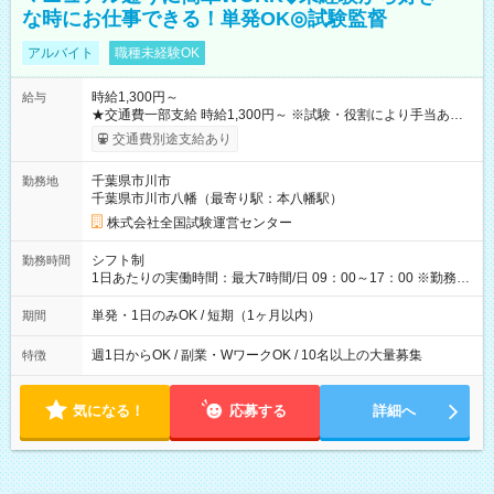
な時にお仕事できる！単発OK◎試験監督
アルバイト
職種未経験OK
時給1,300円～
給与
★交通費一部支給 時給1,300円～ ※試験・役割により手当あり
※勤務回数により昇給あり 【即給（前払い）オプションあ
交通費別途支給あり
り！】 希望される場合、勤務から1週間ほどで給与の一部を受け
取れます。 ※手数料418円がかかります。 【過去試験日の収入
千葉県市川市
勤務地
例】 ・河合塾模擬試験 8:30～17:30（休憩1時間） 時給1,300円
千葉県市川市八幡（最寄り駅：本八幡駅）
×8時間＝日収10,400円＋交通費 ※当日の役割により時給＋100
円の場合あり ・国家試験 7:00～13:30（休憩なし） 時給1,300
株式会社全国試験運営センター
円（役割手当＋100円）×6時間＝日収8,400円＋交通費 【試用期
間】試用期間なし
シフト制
勤務時間
1日あたりの実働時間：最大7時間/日 09：00～17：00 ※勤務時
間は 試験により異なります。
単発・1日のみOK / 短期（1ヶ月以内）
期間
週1日からOK / 副業・WワークOK / 10名以上の大量募集
特徴
気になる！
応募する
詳細へ