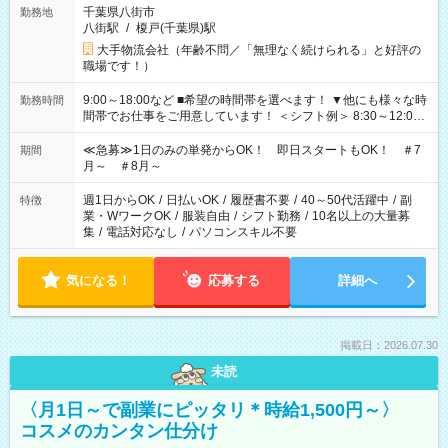
千葉県八街市
勤務地
八街駅
/
榎戸(千葉県)駅
大手物流会社（年齢不問／「無理なく続けられる」と好評の
職場です！）
9:00～18:00など ■希望の時間帯を選べます！ ▼他にも様々な時
勤務時間
間帯でお仕事をご用意しています！ ＜シフト例＞ 8:30～12:00
17:00～22:00 13:00～22:00 22:00～翌6:00 など
≪急募≫1日のみの単発からOK！ 即日スタートもOK！ ＃7
期間
月～ ＃8月～
週1日からOK
/
日払いOK
/
履歴書不要
/
40～50代活躍中
/
副
特徴
業・WワークOK
/
服装自由
/
シフト勤務
/
10名以上の大量募
集
/
電話対応なし
/
パソコンスキル不要
気になる！
応募する
詳細へ
掲載日：2026.07.30
未読
〈月1日～で副業にピッタリ＊時給1,500円～〉
コスメのカンタン仕分け