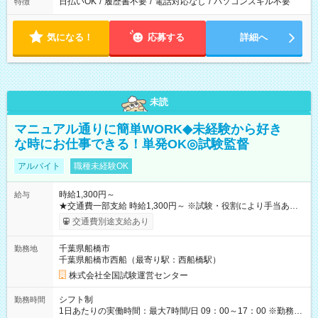
日払いOK
/
履歴書不要
/
電話対応なし
/
パソコンスキル不要
特徴
気になる！
応募する
詳細へ
未読
マニュアル通りに簡単WORK◆未経験から好き
な時にお仕事できる！単発OK◎試験監督
アルバイト
職種未経験OK
時給1,300円～
給与
★交通費一部支給 時給1,300円～ ※試験・役割により手当あり
※勤務回数により昇給あり 【即給（前払い）オプションあ
交通費別途支給あり
り！】 希望される場合、勤務から1週間ほどで給与の一部を受け
取れます。 ※手数料418円がかかります。 【過去試験日の収入
千葉県船橋市
勤務地
例】 ・河合塾模擬試験 8:30～17:30（休憩1時間） 時給1,300円
千葉県船橋市西船（最寄り駅：西船橋駅）
×8時間＝日収10,400円＋交通費 ※当日の役割により時給＋100
円の場合あり ・国家試験 7:00～13:30（休憩なし） 時給1,300
株式会社全国試験運営センター
円（役割手当＋100円）×6時間＝日収8,400円＋交通費 【試用期
間】試用期間なし
シフト制
勤務時間
1日あたりの実働時間：最大7時間/日 09：00～17：00 ※勤務時