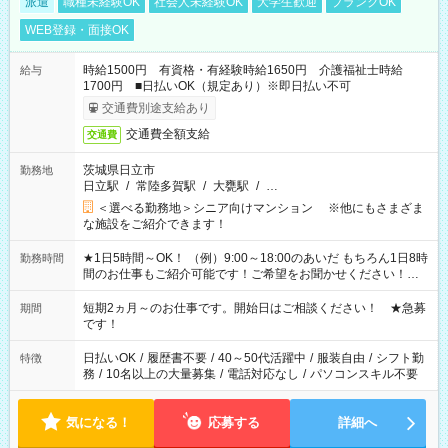
派遣
職種未経験OK
社会人未経験OK
大学生歓迎
ブランクOK
WEB登録・面接OK
時給1500円 有資格・有経験時給1650円 介護福祉士時給
給与
1700円 ■日払いOK（規定あり）※即日払い不可
交通費別途支給あり
交通費全額支給
交通費
茨城県日立市
勤務地
日立駅
/
常陸多賀駅
/
大甕駅
/
…
＜選べる勤務地＞シニア向けマンション ※他にもさまざま
な施設をご紹介できます！
★1日5時間～OK！ （例）9:00～18:00のあいだ もちろん1日8時
勤務時間
間のお仕事もご紹介可能です！ご希望をお聞かせください！★
家庭の都合でお休みが必要な場合も遠慮なくご相談ください。
※週最低15時間以上の勤務が必要です
短期2ヵ月～のお仕事です。開始日はご相談ください！ ★急募
期間
です！
日払いOK
/
履歴書不要
/
40～50代活躍中
/
服装自由
/
シフト勤
特徴
務
/
10名以上の大量募集
/
電話対応なし
/
パソコンスキル不要
気になる！
応募する
詳細へ