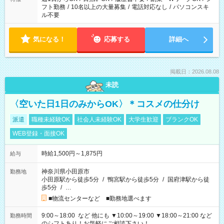
フト勤務
/
10名以上の大量募集
/
電話対応なし
/
パソコンスキ
ル不要
気になる！
応募する
詳細へ
掲載日：2026.08.08
未読
〈空いた日1日のみからOK〉＊コスメの仕分け
派遣
職種未経験OK
社会人未経験OK
大学生歓迎
ブランクOK
WEB登録・面接OK
時給1,500円～1,875円
給与
神奈川県小田原市
勤務地
小田原駅から徒歩5分
/
鴨宮駅から徒歩5分
/
国府津駅から徒
歩5分
/
…
■物流センターなど ■勤務地選べます
9:00～18:00 など 他にも ▼10:00～19:00 ▼18:00～21:00 など
勤務時間
のシフトあり！お気軽にご相談下さい！