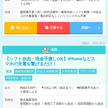
【8月中のスタートOK！急募！】2カ月～ ■8月～、9月スター
期間
ね。 ※Wワーク希望の方へ 今ご覧のお仕事で希望する勤務時間
トもOK！
と、もう1つのお仕事の勤務時間。 合計で週40時間を超える場
合は応募できません。
履歴書不要
/
40～50代活躍中
/
服装自由
/
シフト勤務
/
10名以
特徴
上の大量募集
/
電話対応なし
/
パソコンスキル不要
気になる！
応募する
詳細へ
掲載日：2026.08.07
未読
【シフト自由・現金手渡しOK】iPhoneなどス
マホの充電を繋げるだけ！
派遣
職種未経験OK
社会人未経験OK
大学生歓迎
ブランクOK
WEB登録・面接OK
時給1414円～ ▼日払いOK（規定あり） ■初勤務手当あり
給与
※規定による
東京都新宿区
勤務地
新宿駅から徒歩
/
新宿三丁目駅から徒歩
/
高田馬場駅から徒歩
/
…