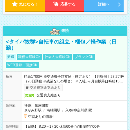
気になる！
応募する
詳細へ
未読
<タイパ抜群>自転車の組立・梱包／軽作業（日
勤）
派遣
職種未経験OK
社会人未経験OK
ブランクOK
WEB登録・面接OK
時給1700円 ※交通費全額支給（規定あり） 【月収例】27.2万円
給与
（20日勤務 ※残業なしの場合） ※入社3ヶ月目以降は時給1500
円となります。
交通費別途支給あり
交通費支給あり
交通費
神奈川県座間市
勤務地
さがみ野駅
/
南林間駅
/
入谷(神奈川県)駅
空調ありの職場!
【日勤】 8:20～17:20 休憩60分 [実働]8時間00分
勤務時間