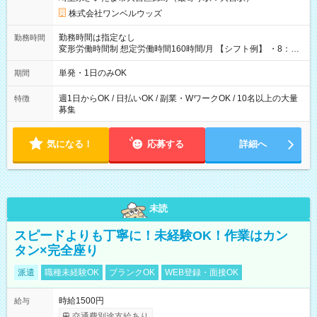
株式会社ワンベルウッズ
勤務時間は指定なし
勤務時間
変形労働時間制 想定労働時間160時間/月 【シフト例】 ・8：00
～21：00
単発・1日のみOK
期間
週1日からOK / 日払いOK / 副業・WワークOK / 10名以上の大量
特徴
募集
気になる！
応募する
詳細へ
未読
スピードよりも丁寧に！未経験OK！作業はカン
タン×完全座り
派遣
職種未経験OK
ブランクOK
WEB登録・面接OK
時給1500円
給与
交通費別途支給あり