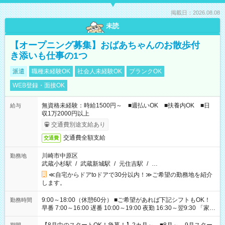
掲載日：2026.08.08
未読
【オープニング募集】おばあちゃんのお散歩付
き添いも仕事の1つ
派遣
職種未経験OK
社会人未経験OK
ブランクOK
WEB登録・面接OK
無資格未経験：時給1500円～ ■週払いOK ■扶養内OK ■日
給与
収1万2000円以上
交通費別途支給あり
交通費全額支給
交通費
川崎市中原区
勤務地
武蔵小杉駅
/
武蔵新城駅
/
元住吉駅
/
…
≪自宅からドアtoドアで30分以内！≫ご希望の勤務地を紹介
します。
9:00～18:00（休憩60分） ■ご希望があれば下記シフトもOK！
勤務時間
早番 7:00～16:00 遅番 10:00～19:00 夜勤 16:30～翌9:30 「家族
と休みを合わせたい」 「余裕を持って夕飯の準備がしたい」
「できれば残業はしたくない」 など、ご希望を教えてください