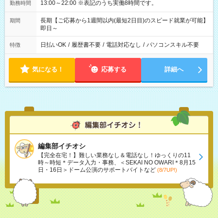
13:00～22:00 ※表記のうち実働8時間です。
勤務時間
長期【ご応募から1週間以内(最短2日目)のスピード就業が可能】
期間
即日～
日払いOK
/
履歴書不要
/
電話対応なし
/
パソコンスキル不要
特徴
気になる！
応募する
詳細へ
編集部イチオシ
【完全在宅！】難しい業務なし＆電話なし！ゆっくりの11
時～時短＊データ入力・事務、＜SEKAI NO OWARI＊8月15
日・16日＞ドーム公演のサポートバイトなど
(8/7UP!)