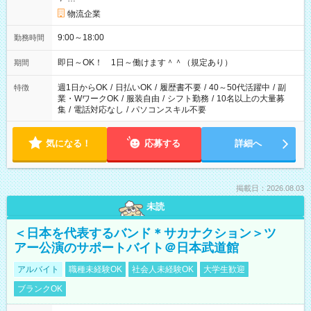
物流企業
9:00～18:00
勤務時間
即日～OK！ 1日～働けます＾＾（規定あり）
期間
週1日からOK
/
日払いOK
/
履歴書不要
/
40～50代活躍中
/
副
特徴
業・WワークOK
/
服装自由
/
シフト勤務
/
10名以上の大量募
集
/
電話対応なし
/
パソコンスキル不要
気になる！
応募する
詳細へ
掲載日：2026.08.03
未読
＜日本を代表するバンド＊サカナクション＞ツ
アー公演のサポートバイト＠日本武道館
アルバイト
職種未経験OK
社会人未経験OK
大学生歓迎
ブランクOK