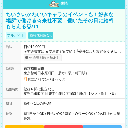
未読
ちいさいかわいいキャラのイベントも！好きな
場所で働ける☆来社不要！働いたその日に給料
もらえる◎/T1
アルバイト
職種未経験OK
日給13,000円～
給与
＋交通費支給 ★交通費全額支給！ ┗案件により規定あり ★日払
いOK！（規定あり） ┗働いたその日に現金GET♪ お仕事後はコ
交通費別途支給あり
ンビニATMから 日払い分を引き落とせます！ 【試用期間】試
用期間なし
東京都町田市
勤務地
東京都町田市原町田（最寄り駅：町田駅）
株式会社ワンベルウッズ
勤務時間は指定なし
勤務時間
変形労働時間制 想定労働時間160時間/月 【シフト例】 ・8：00
～21：00
単発・1日のみOK
期間
週1日からOK / 日払いOK / 副業・WワークOK / 10名以上の大量
特徴
募集