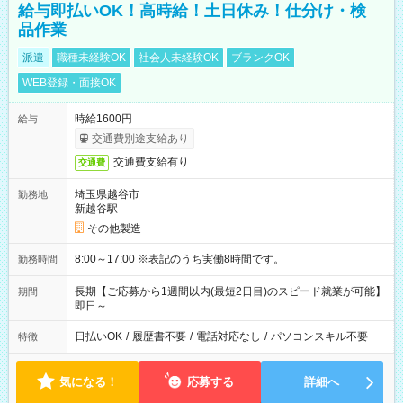
給与即払いOK！高時給！土日休み！仕分け・検
品作業
派遣
職種未経験OK
社会人未経験OK
ブランクOK
WEB登録・面接OK
時給1600円
給与
交通費別途支給あり
交通費支給有り
交通費
埼玉県越谷市
勤務地
新越谷駅
その他製造
8:00～17:00 ※表記のうち実働8時間です。
勤務時間
長期【ご応募から1週間以内(最短2日目)のスピード就業が可能】
期間
即日～
日払いOK
/
履歴書不要
/
電話対応なし
/
パソコンスキル不要
特徴
気になる！
応募する
詳細へ