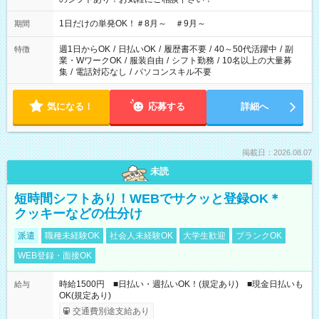
1日だけの単発OK！＃8月～ ＃9月～
期間
週1日からOK
/
日払いOK
/
履歴書不要
/
40～50代活躍中
/
副
特徴
業・WワークOK
/
服装自由
/
シフト勤務
/
10名以上の大量募
集
/
電話対応なし
/
パソコンスキル不要
気になる！
応募する
詳細へ
掲載日：2026.08.07
未読
短時間シフトあり！WEBでサクッと登録OK＊
クッキーなどの仕分け
派遣
職種未経験OK
社会人未経験OK
大学生歓迎
ブランクOK
WEB登録・面接OK
時給1500円 ■日払い・週払いOK！(規定あり) ■現金日払いも
給与
OK(規定あり)
交通費別途支給あり