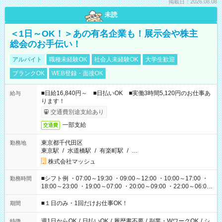
掲載日：2026.08.08
未読
＜1日～OK！＞あの有名企業も！展示会や株主
総会のお手伝い！
アルバイト
職種未経験OK
社会人未経験OK
大学生歓迎
ブランクOK
WEB登録・面接OK
■日給16,840円～ ■日払いOK ■実働3時間5,120円のお仕事あ
給与
ります！
交通費別途支給あり
一部支給
交通費
東京都千代田区
勤務地
東京駅
/
水道橋駅
/
有楽町駅
/
…
株式会社マッシュ
■シフト例 ・07:00～19:30 ・09:00～12:00 ・10:00～17:00 ・
勤務時間
18:00～23:00 ・19:00～07:00 ・20:00～09:00 ・22:00～06:00
etc ★最短で3時間で5,120円のお仕事から 15時間で2万円近く稼
げるお仕事も！ ご希望のお時間に合わせてご紹介！ ※シフトは
■１日のみ・1回だけお仕事OK！
期間
現場によって異なります。 ※勿論、休憩時間はあるのでご安心
ください！
週1日からOK
/
日払いOK
/
履歴書不要
/
副業・WワークOK
/
シ
特徴