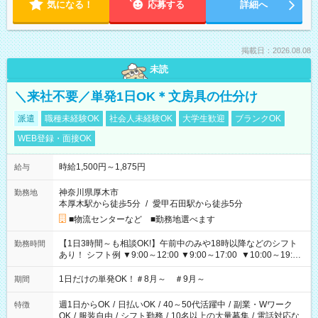
気になる！
応募する
詳細へ
掲載日：2026.08.08
未読
＼来社不要／単発1日OK＊文房具の仕分け
派遣
職種未経験OK
社会人未経験OK
大学生歓迎
ブランクOK
WEB登録・面接OK
時給1,500円～1,875円
給与
神奈川県厚木市
勤務地
本厚木駅から徒歩5分
/
愛甲石田駅から徒歩5分
■物流センターなど ■勤務地選べます
【1日3時間～も相談OK!】午前中のみや18時以降などのシフト
勤務時間
あり！ シフト例 ▼9:00～12:00 ▼9:00～17:00 ▼10:00～19:00
▼18:00～21:00
1日だけの単発OK！＃8月～ ＃9月～
期間
週1日からOK
/
日払いOK
/
40～50代活躍中
/
副業・Wワーク
特徴
OK
/
服装自由
/
シフト勤務
/
10名以上の大量募集
/
電話対応な