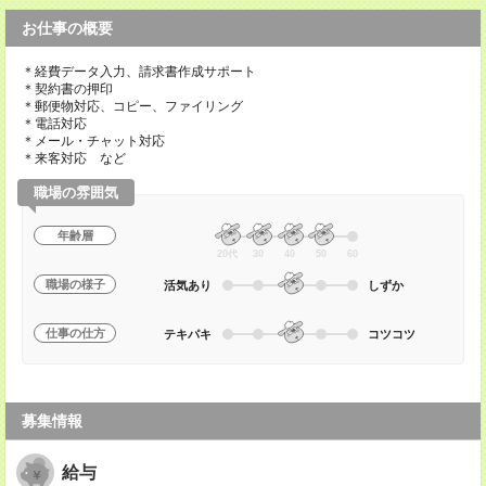
お仕事の概要
＊経費データ入力、請求書作成サポート
＊契約書の押印
＊郵便物対応、コピー、ファイリング
＊電話対応
＊メール・チャット対応
＊来客対応 など
職場の雰囲気
年齢層
20代
30
40
50
60
職場の様子
活気あり
しずか
仕事の仕方
テキパキ
コツコツ
募集情報
給与