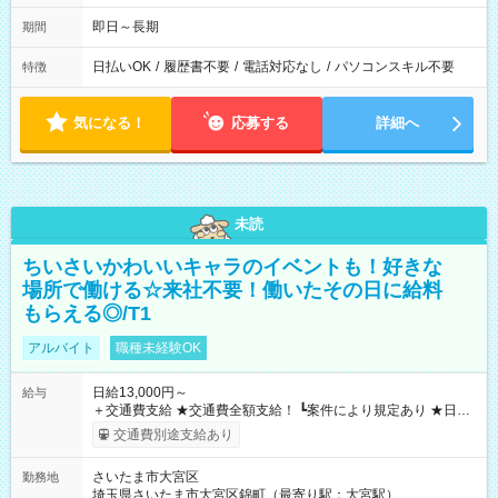
即日～長期
期間
日払いOK
/
履歴書不要
/
電話対応なし
/
パソコンスキル不要
特徴
気になる！
応募する
詳細へ
未読
ちいさいかわいいキャラのイベントも！好きな
場所で働ける☆来社不要！働いたその日に給料
もらえる◎/T1
アルバイト
職種未経験OK
日給13,000円～
給与
＋交通費支給 ★交通費全額支給！ ┗案件により規定あり ★日払
いOK！（規定あり） ┗働いたその日に現金GET♪ お仕事後はコ
交通費別途支給あり
ンビニATMから 日払い分を引き落とせます！ 【試用期間】試
用期間なし
さいたま市大宮区
勤務地
埼玉県さいたま市大宮区錦町（最寄り駅：大宮駅）