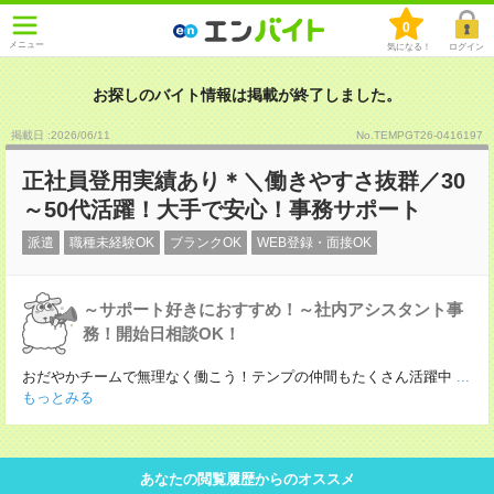
0
メニュー
気になる！
ログイン
お探しのバイト情報は掲載が終了しました。
掲載日 :2026
/
06
/
11
No.TEMPGT26-0416197
正社員登用実績あり＊＼働きやすさ抜群／30
～50代活躍！大手で安心！事務サポート
派遣
職種未経験OK
ブランクOK
WEB登録・面接OK
～サポート好きにおすすめ！～社内アシスタント事
務！開始日相談OK！
おだやかチームで無理なく働こう！テンプの仲間もたくさん活躍中
...
もっとみる
あなたの閲覧履歴からのオススメ