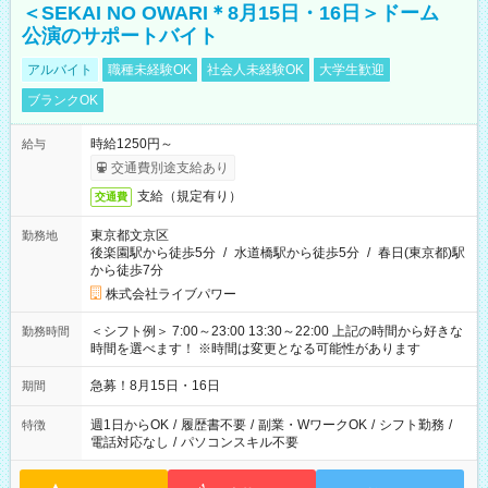
＜SEKAI NO OWARI＊8月15日・16日＞ドーム
公演のサポートバイト
アルバイト
職種未経験OK
社会人未経験OK
大学生歓迎
ブランクOK
時給1250円～
給与
交通費別途支給あり
支給（規定有り）
交通費
東京都文京区
勤務地
後楽園駅から徒歩5分
/
水道橋駅から徒歩5分
/
春日(東京都)駅
から徒歩7分
株式会社ライブパワー
＜シフト例＞ 7:00～23:00 13:30～22:00 上記の時間から好きな
勤務時間
時間を選べます！ ※時間は変更となる可能性があります
急募！8月15日・16日
期間
週1日からOK
/
履歴書不要
/
副業・WワークOK
/
シフト勤務
/
特徴
電話対応なし
/
パソコンスキル不要