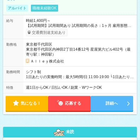
アルバイト
職種未経験OK
時給1,400円～
給与
【試用期間】試用期間あり 試用期間の長さ：1ヶ月 雇用形態、
給与は本採用時と同じです。
交通費別途支給あり
東京都千代田区
勤務地
東京都千代田区内神田2丁目14番12号 星屋第六ビル402号（最
寄り駅：神田駅）
Ａｌｌｅｙ株式会社
シフト制
勤務時間
1日あたりの実働時間：最大5時間/日 11:00-19:00 └1日あたりの
実働時間：1-5時間 └上記の時間帯内であれば、いつでも勤務可
能！ └平日・土曜日の中で、お好きな曜日でご勤務いただけま
週1日からOK / 日払いOK / 副業・WワークOK
特徴
す！ 【シフト例】 ・11:00～14:00 ・16:30～19:00 ・13:00～
18:00 などのように、自由な働き方が可能なお仕事です！
気になる！
応募する
詳細へ
未読