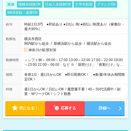
派遣
職種未経験OK
社会人未経験OK
大学生歓迎
ブランクOK
WEB登録・面接OK
時給1313円 ●昇給あり ●日払い制 ●前払い制度あり（稼働分・
給与
最大90%）
横浜市西区
勤務地
関内駅から徒歩
/
新横浜駅から徒歩
/
横浜駅から徒歩
神奈川の駐禁対策
＜シフト例＞ 09:00～17:00 13:00～22:00 17:00～22:00 19:00
勤務時間
～23:00 22:00～06:00 など ※「昼間だけ」「夜勤だけ」など
の希望OK
単発1日・週1日からOK ●即日勤務OK！ ●春/夏/冬休み期間限
期間
定OK！
週1日からOK
/
日払いOK
/
履歴書不要
/
40～50代活躍中
/
副
特徴
業・WワークOK
/
シフト勤務
気になる！
応募する
詳細へ