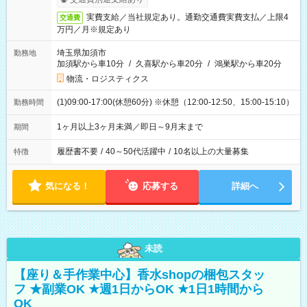
実費支給／当社規定あり。通勤交通費実費支払／上限4
交通費
万円／月※規定あり
埼玉県加須市
勤務地
加須駅から車10分
/
久喜駅から車20分
/
鴻巣駅から車20分
物流・ロジスティクス
(1)09:00-17:00(休憩60分) ※休憩（12:00-12:50、15:00-15:10）
勤務時間
1ヶ月以上3ヶ月未満／即日～9月末まで
期間
履歴書不要
/
40～50代活躍中
/
10名以上の大量募集
特徴
気になる！
応募する
詳細へ
未読
【座り＆手作業中心】香水shopの梱包スタッ
フ ★副業OK ★週1日からOK ★1日1時間から
OK