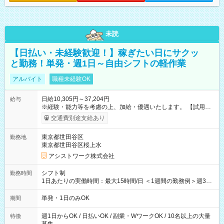
未読
【日払い・未経験歓迎！】稼ぎたい日にサクッ
と勤務！単発・週1日～自由シフトの軽作業
アルバイト
職種未経験OK
日給10,305円～37,204円
給与
※経験・能力等を考慮の上、加給・優遇いたします。 【試用期
間】試用期間なし
交通費別途支給あり
東京都世田谷区
勤務地
東京都世田谷区桜上水
アシストワーク株式会社
シフト制
勤務時間
1日あたりの実働時間：最大15時間/日 ＜1週間の勤務例＞週3回
勤務 勤務：月・水・金 休み：火・木・土・日 好きな時にお仕事
可能です！ ※1日あたりの最大実働時間は日勤、夜勤共に勤務し
単発・1日のみOK
期間
た時間になります。
週1日からOK / 日払いOK / 副業・WワークOK / 10名以上の大量
特徴