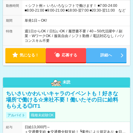
＜シフト例＞ いろいろなシフトで働けます！ ■7:00-24:00
勤務時間
■8:00-21:00 ■9:00-21:00 ■18:00-翌7:00 ■20:30-翌11:00 など
単発1日～OK!
期間
週1日からOK
/
日払いOK
/
履歴書不要
/
40～50代活躍中
/
副
特徴
業・WワークOK
/
服装自由
/
シフト勤務
/
電話対応なし
/
パソ
コンスキル不要
気になる！
応募する
詳細へ
未読
ちいさいかわいいキャラのイベントも！好きな
場所で働ける☆来社不要！働いたその日に給料
もらえる◎/T1
アルバイト
職種未経験OK
日給13,000円～
給与
＋交通費支給 ★交通費全額支給！ ┗案件により規定あり ★日払