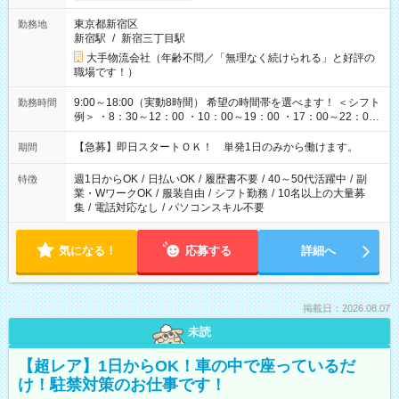
東京都新宿区
勤務地
新宿駅
/
新宿三丁目駅
大手物流会社（年齢不問／「無理なく続けられる」と好評の
職場です！）
9:00～18:00（実動8時間） 希望の時間帯を選べます！ ＜シフト
勤務時間
例＞ ・8：30～12：00 ・10：00～19：00 ・17：00～22：00
・13：00～22：00 ・22：00～翌6：00 など
【急募】即日スタートＯＫ！ 単発1日のみから働けます。
期間
週1日からOK
/
日払いOK
/
履歴書不要
/
40～50代活躍中
/
副
特徴
業・WワークOK
/
服装自由
/
シフト勤務
/
10名以上の大量募
集
/
電話対応なし
/
パソコンスキル不要
気になる！
応募する
詳細へ
掲載日：2026.08.07
未読
【超レア】1日からOK！車の中で座っているだ
け！駐禁対策のお仕事です！