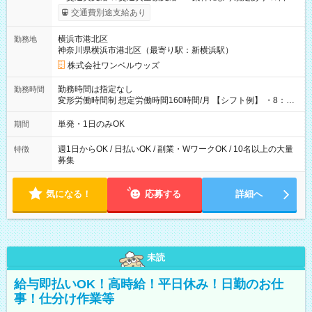
いOK！（規定あり） ┗働いたその日に現金GET♪ お仕事後はコ
交通費別途支給あり
ンビニATMから 日払い分を引き落とせます！ 【試用期間】試
用期間なし
横浜市港北区
勤務地
神奈川県横浜市港北区（最寄り駅：新横浜駅）
株式会社ワンベルウッズ
勤務時間は指定なし
勤務時間
変形労働時間制 想定労働時間160時間/月 【シフト例】 ・8：00
～21：00
単発・1日のみOK
期間
週1日からOK / 日払いOK / 副業・WワークOK / 10名以上の大量
特徴
募集
気になる！
応募する
詳細へ
未読
給与即払いOK！高時給！平日休み！日勤のお仕
事！仕分け作業等