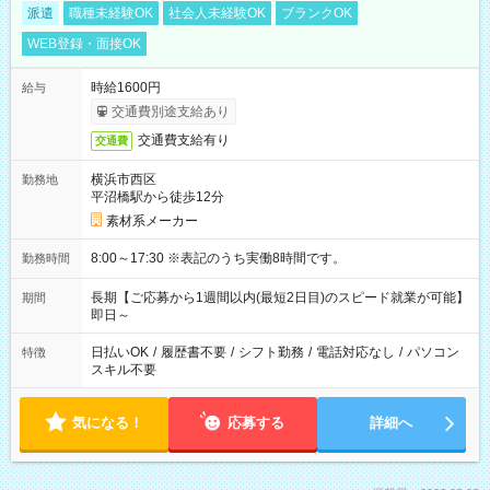
派遣
職種未経験OK
社会人未経験OK
ブランクOK
WEB登録・面接OK
時給1600円
給与
交通費別途支給あり
交通費支給有り
交通費
横浜市西区
勤務地
平沼橋駅から徒歩12分
素材系メーカー
8:00～17:30 ※表記のうち実働8時間です。
勤務時間
長期【ご応募から1週間以内(最短2日目)のスピード就業が可能】
期間
即日～
日払いOK
/
履歴書不要
/
シフト勤務
/
電話対応なし
/
パソコン
特徴
スキル不要
気になる！
応募する
詳細へ