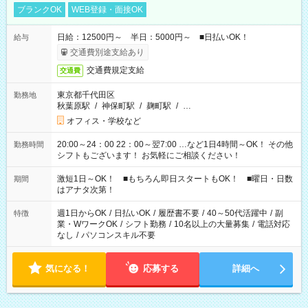
ブランクOK
WEB登録・面接OK
日給：12500円～ 半日：5000円～ ■日払いOK！
給与
交通費別途支給あり
交通費規定支給
交通費
東京都千代田区
勤務地
秋葉原駅
/
神保町駅
/
麹町駅
/
…
オフィス・学校など
20:00～24：00 22：00～翌7:00 …など1日4時間～OK！ その他
勤務時間
シフトもございます！ お気軽にご相談ください！
激短1日～OK！ ■もちろん即日スタートもOK！ ■曜日・日数
期間
はアナタ次第！
週1日からOK
/
日払いOK
/
履歴書不要
/
40～50代活躍中
/
副
特徴
業・WワークOK
/
シフト勤務
/
10名以上の大量募集
/
電話対応
なし
/
パソコンスキル不要
気になる！
応募する
詳細へ