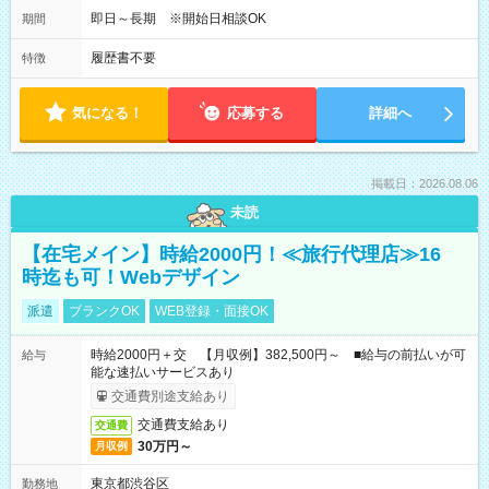
05:00～07:15
即日～長期 ※開始日相談OK
期間
履歴書不要
特徴
気になる！
応募する
詳細へ
掲載日：2026.08.06
未読
【在宅メイン】時給2000円！≪旅行代理店≫16
時迄も可！Webデザイン
派遣
ブランクOK
WEB登録・面接OK
時給2000円＋交 【月収例】382,500円～ ■給与の前払いが可
給与
能な速払いサービスあり
交通費別途支給あり
交通費支給あり
交通費
30万円～
月収例
東京都渋谷区
勤務地