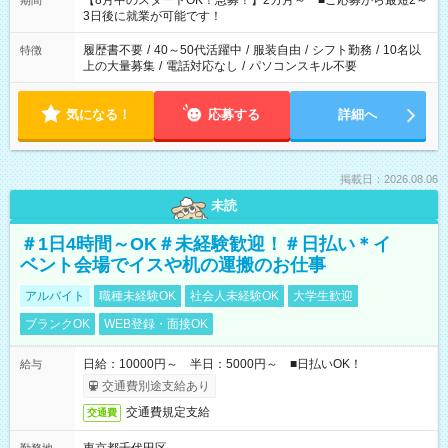
【8月中のスタートOK！急募！】2カ月～ ■ご応募から最短2～
期間
ね。 ※Wワーク希望の方へ 今ご覧のお仕事で希望する勤務時間
3日後に就業が可能です！
と、もう1つのお仕事の勤務時間。 合計で週40時間を超える場
合は応募できません。
履歴書不要
/
40～50代活躍中
/
服装自由
/
シフト勤務
/
10名以
特徴
上の大量募集
/
電話対応なし
/
パソコンスキル不要
気になる！
応募する
詳細へ
掲載日：2026.08.06
未読
＃1日4時間～OK＃未経験歓迎！＃日払い＊イ
ベント会場でイスや机の運搬のお仕事
アルバイト
職種未経験OK
社会人未経験OK
大学生歓迎
ブランクOK
WEB登録・面接OK
日給：10000円～ 半日：5000円～ ■日払いOK！
給与
交通費別途支給あり
交通費規定支給
交通費