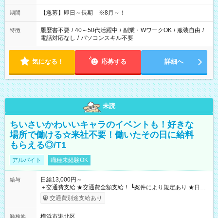
【急募】即日～長期 ※8月～！
期間
履歴書不要
/
40～50代活躍中
/
副業・WワークOK
/
服装自由
/
特徴
電話対応なし
/
パソコンスキル不要
気になる！
応募する
詳細へ
未読
ちいさいかわいいキャラのイベントも！好きな
場所で働ける☆来社不要！働いたその日に給料
もらえる◎/T1
アルバイト
職種未経験OK
日給13,000円～
給与
＋交通費支給 ★交通費全額支給！ ┗案件により規定あり ★日払
いOK！（規定あり） ┗働いたその日に現金GET♪ お仕事後はコ
交通費別途支給あり
ンビニATMから 日払い分を引き落とせます！ 【試用期間】試
用期間なし
横浜市港北区
勤務地