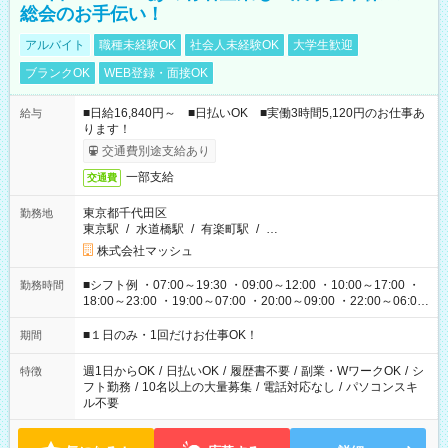
総会のお手伝い！
アルバイト
職種未経験OK
社会人未経験OK
大学生歓迎
ブランクOK
WEB登録・面接OK
■日給16,840円～ ■日払いOK ■実働3時間5,120円のお仕事あ
給与
ります！
交通費別途支給あり
一部支給
交通費
東京都千代田区
勤務地
東京駅
/
水道橋駅
/
有楽町駅
/
…
株式会社マッシュ
■シフト例 ・07:00～19:30 ・09:00～12:00 ・10:00～17:00 ・
勤務時間
18:00～23:00 ・19:00～07:00 ・20:00～09:00 ・22:00～06:00
etc ★最短で3時間で5,120円のお仕事から 15時間で2万円近く稼
げるお仕事も！ ご希望のお時間に合わせてご紹介！ ※シフトは
■１日のみ・1回だけお仕事OK！
期間
現場によって異なります。 ※勿論、休憩時間はあるのでご安心
ください！
週1日からOK
/
日払いOK
/
履歴書不要
/
副業・WワークOK
/
シ
特徴
フト勤務
/
10名以上の大量募集
/
電話対応なし
/
パソコンスキ
ル不要