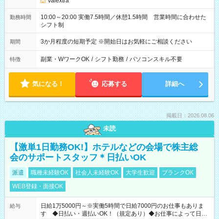
Valextra
10:00～20:00 実働7.5時間／休憩1.5時間 営業時間に合わせた
勤務時間
シフト制
3か月程度の短期予定 ※開始日はお気軽にご相談ください
期間
副業・WワークOK
/
シフト勤務
/
パソコンスキル不要
特徴
気になる！
応募する
詳細へ
掲載日：2026.08.06
未読
【激単1日勤務OK!】ホテルなどの会場で株主総
会のサポートスタッフ＊日払いOK
派遣
職種未経験OK
社会人未経験OK
大学生歓迎
ブランクOK
WEB登録・面接OK
日給1万5000円～※実働5時間で日給7000円のお仕事もありま
給与
す ◆日払い・週払いOK！（規定あり）◆お仕事によって日給