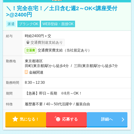
＼！完全在宅！／土日含む週2～OK<講座受付
>@2400円
派遣
ブランクOK
WEB登録・面接OK
時給2400円＋交
給与
交通費別途支給あり
交通費実費支給（当社規定あり）
交通費
東京都港区
勤務地
田町(東京都)駅から徒歩4分
/
三田(東京都)駅から徒歩7分
金融関連
8:30～12:30
勤務時間
【急募】即日～長期 ※8月～OK！
期間
履歴書不要
/
40～50代活躍中
/
服装自由
特徴
気になる！
応募する
詳細へ