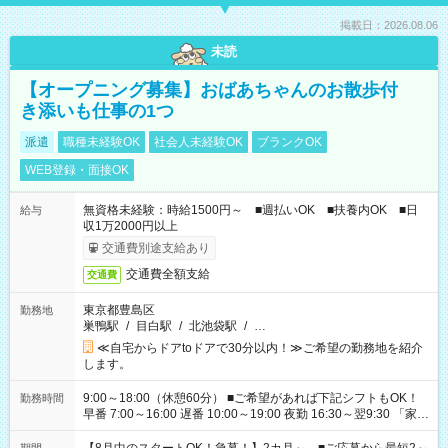
掲載日：2026.08.06
未読
【オープニング募集】おばあちゃんのお散歩付
き添いも仕事の1つ
派遣
職種未経験OK
社会人未経験OK
ブランクOK
WEB登録・面接OK
無資格未経験：時給1500円～ ■週払いOK ■扶養内OK ■日
給与
収1万2000円以上
交通費別途支給あり
交通費全額支給
交通費
東京都豊島区
勤務地
巣鴨駅
/
目白駅
/
北池袋駅
/
…
≪自宅からドアtoドアで30分以内！≫ご希望の勤務地を紹介
します。
9:00～18:00（休憩60分） ■ご希望があれば下記シフトもOK！
勤務時間
早番 7:00～16:00 遅番 10:00～19:00 夜勤 16:30～翌9:30 「家族
と休みを合わせたい」 「余裕を持って夕飯の準備がしたい」
「できれば残業はしたくない」 など、ご希望を教えてください