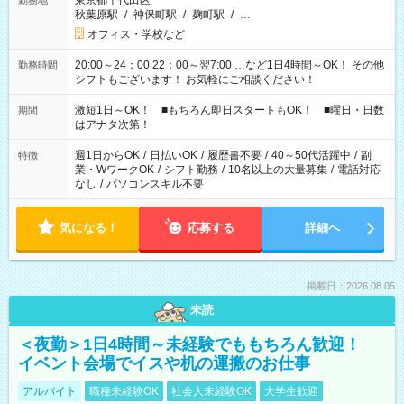
東京都千代田区
勤務地
秋葉原駅
/
神保町駅
/
麹町駅
/
…
オフィス・学校など
20:00～24：00 22：00～翌7:00 …など1日4時間～OK！ その他
勤務時間
シフトもございます！ お気軽にご相談ください！
激短1日～OK！ ■もちろん即日スタートもOK！ ■曜日・日数
期間
はアナタ次第！
週1日からOK
/
日払いOK
/
履歴書不要
/
40～50代活躍中
/
副
特徴
業・WワークOK
/
シフト勤務
/
10名以上の大量募集
/
電話対応
なし
/
パソコンスキル不要
気になる！
応募する
詳細へ
掲載日：2026.08.05
未読
＜夜勤＞1日4時間～未経験でももちろん歓迎！
イベント会場でイスや机の運搬のお仕事
アルバイト
職種未経験OK
社会人未経験OK
大学生歓迎