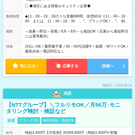
◆港区にある情報セキュリティ企業◆
◆11：00～18：30のうち実働6時間、休憩60分 ※11：00～18：
勤務時間
00 または 11：30～18：30 。*。ブランクOK！。*。 例え
ば前職が、 在宅/財団法人/事務/コールセンター/受付/販売/カフェ
スタッフ スイーツ販売/ホテルフロント/化粧品販売/など 様々な
＜急募＞即日～長期／8月～9月～も相談OK！応募から最短即日
期間
業界から入社して活躍されています♪
には選考案内♪
日払いOK
/
履歴書不要
/
40～50代活躍中
/
副業・WワークOK
/
特徴
服装自由
/
電話対応なし
気になる！
応募する
詳細へ
掲載日：2026.08.06
未読
【NTTグループ】＼フルリモOK／月56万↑モニ
タリング検討・検証など
派遣
ブランクOK
WEB登録・面接OK
時給3,400円【月収例】約569,000円（時給3,400円×実働
給与