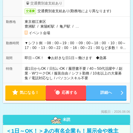
も異なります
交通費別途支給あり
交通費別途支給あり(勤務地により異なります)
交通費
東京都江東区
勤務地
豊洲駅
/
東陽町駅
/
亀戸駅
/
…
イベント会場
▼シフト例 ・08：00～19：00 ・09：00～18：00 ・10：00～
勤務時間
17：00 ・13：00～22：00 ・16：00～21：00 など多数！ ※お
仕事により勤務時間が異なります
即日～OK！ ◆お好きな日1日～働けます ◆急募
期間
週1日からOK
/
日払いOK
/
履歴書不要
/
40～50代活躍中
/
副
特徴
業・WワークOK
/
服装自由
/
シフト勤務
/
10名以上の大量募
集
/
電話対応なし
/
パソコンスキル不要
気になる！
応募する
詳細へ
掲載日：2026.08.06
未読
＜1日～OK！＞あの有名企業も！展示会や株主