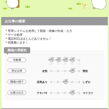
お仕事の概要
＊専用システムを使用して図面・画像の作成・入力
＊データ処理
＊電話対応はほとんどありません！
＊同業務います！
職場の雰囲気
年齢層
20代
30
40
50
60
男女比率
女性
男性
職場の様子
活気あり
しずか
仕事の仕方
テキパキ
コツコツ