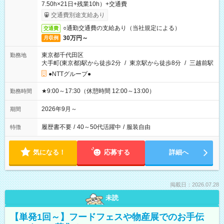
7.50h×21日+残業10h）+交通費
交通費別途支給あり
○通勤交通費の支給あり（当社規定による）
交通費
30万円～
月収例
東京都千代田区
勤務地
大手町(東京都)駅から徒歩2分
/
東京駅から徒歩8分
/
三越前駅
●NTTグループ●
★9:00～17:30（休憩時間 12:00～13:00）
勤務時間
2026年9月～
期間
履歴書不要
/
40～50代活躍中
/
服装自由
特徴
気になる！
応募する
詳細へ
掲載日：2026.07.28
未読
【単発1回～】フードフェスや物産展でのお手伝