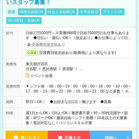
いスタッフ募集！
派遣
職種未経験OK
社会人未経験OK
大学生歓迎
ブランクOK
WEB登録・面接OK
日給1万5000円～※実働5時間で日給7000円のお仕事もありま
給与
す ◆日払い・週払いOK！（規定あり）◆お仕事によって日給
も異なります
交通費別途支給あり
交通費別途支給あり(勤務地により異なります)
交通費
東京都渋谷区
勤務地
渋谷駅
/
恵比寿駅
/
原宿駅
/
…
イベント会場
▼シフト例 ・08：00～19：00 ・09：00～18：00 ・10：00～
勤務時間
17：00 ・13：00～22：00 ・16：00～21：00 など多数！ ※お
仕事により勤務時間が異なります
即日～OK！ ◆お好きな日1日～働けます ◆急募
期間
週1日からOK
/
日払いOK
/
履歴書不要
/
40～50代活躍中
/
副
特徴
業・WワークOK
/
服装自由
/
シフト勤務
/
10名以上の大量募
集
/
電話対応なし
/
パソコンスキル不要
気になる！
応募する
詳細へ