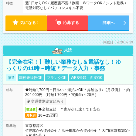
週1日からOK
/
履歴書不要
/
副業・WワークOK
/
シフト勤務
/
特徴
電話対応なし
/
パソコンスキル不要
気になる！
応募する
詳細へ
掲載日：2026.07.29
未読
【完全在宅！】難しい業務なし＆電話なし！ゆ
っくりの11時～時短＊データ入力・事務
派遣
職種未経験OK
ブランクOK
WEB登録・面接OK
◆時給1,700円＊日払い・週払いOK＊昇給あり♪【月収例】 ・約
給与
204,000円 （時給1,700円 × 実働6h × 20日）
交通費別途支給あり
◆全額支給 ＊家が少し遠くても安心！
交通費
20～25万円
月収例
東京都港区
勤務地
竹芝駅から徒歩2分
/
浜松町駅から徒歩4分
/
大門(東京都)駅か
ら徒歩5分
/
…