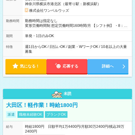
神奈川県横浜市港北区（最寄り駅：新横浜駅）
株式会社ワンベルウッズ
勤務時間は指定なし
勤務時間
変形労働時間制 想定労働時間160時間/月 【シフト例】 ・8：00
～21：00
単発・1日のみOK
期間
週1日からOK / 日払いOK / 副業・WワークOK / 10名以上の大量
特徴
募集
気になる！
応募する
詳細へ
未読
大田区！軽作業！時給1800円
派遣
職種未経験OK
ブランクOK
時給1800円 日額平均1万4400円/月額30万2400円/残込39万
給与
2400円