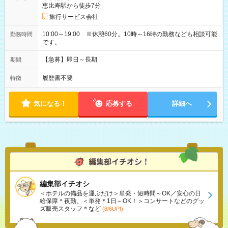
恵比寿駅から徒歩7分
旅行サービス会社
10:00～19:00 ※休憩60分。10時～16時の勤務なども相談可能
勤務時間
です。
【急募】即日～長期
期間
履歴書不要
特徴
気になる！
応募する
詳細へ
編集部イチオシ
＜ホテルの備品を運ぶだけ＞単発・短時間～OK／安心の日
給保障＊夜勤、＜単発＊1日～OK！＞コンサートなどのグッ
ズ販売スタッフ＊など
(8/6UP!)