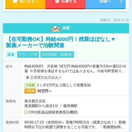
気になる！
応募する
詳細へ
掲載日：2026.07.30
未読
【在宅勤務OK】時給4000円！残業ほぼなし▼
製薬メーカーで治験関連
派遣
ブランクOK
WEB登録・面接OK
時給4000円 月収例 58万円 時給4000円×実働7h15m×週5日×4
給与
週 ※月収例を保証するものではありません。※給与即受取りサ
ービス利用可（利用条件有）
交通費別途支給あり
1ヶ月3万円を上限として実費支給
交通費
30万円～
月収例
東京都文京区
勤務地
後楽園駅から徒歩1分
/
飯田橋駅
CRO(医薬品開発業務受託機関)
09:00-17:15（休憩60分）実働7時間15分（残業少なめ！） 勤務
勤務時間
時間を下記の範囲で調整することも可能です。 ・勤務開始時
間 09:00～10:00 ・勤務終了時間 16:00～17:15 ・実働