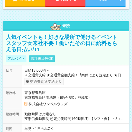
未読
人気イベントも！好きな場所で働けるイベント
スタッフ☆来社不要！働いたその日に給料もら
える日払い/T1
アルバイト
職種未経験OK
日給13,000円～
給与
＋交通費支給 ★交通費全額支給！ ┗案件により規定あり ★日払
いOK！（規定あり） ┗働いたその日に現金GET♪ お仕事後はコ
交通費別途支給あり
ンビニATMから 日払い分を引き落とせます！ 【試用期間】試
用期間なし
東京都豊島区
勤務地
東京都豊島区南池袋（最寄り駅：池袋駅）
株式会社ワンベルウッズ
勤務時間は指定なし
勤務時間
変形労働時間制 想定労働時間160時間/月 【シフト例】 ・8：00
～21：00
単発・1日のみOK
期間