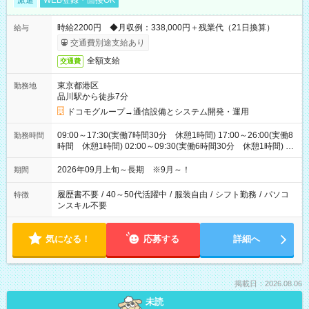
派遣
WEB登録・面接OK
時給2200円 ◆月収例：338,000円＋残業代（21日換算）
給与
交通費別途支給あり
全額支給
交通費
東京都港区
勤務地
品川駅から徒歩7分
ドコモグループ→通信設備とシステム開発・運用
09:00～17:30(実働7時間30分 休憩1時間) 17:00～26:00(実働8
勤務時間
時間 休憩1時間) 02:00～09:30(実働6時間30分 休憩1時間) ※
日勤は就業時間1/夜勤は就業時間2.3を連続で行って頂きます
2026年09月上旬～長期 ※9月～！
期間
履歴書不要
/
40～50代活躍中
/
服装自由
/
シフト勤務
/
パソコ
特徴
ンスキル不要
気になる！
応募する
詳細へ
掲載日：2026.08.06
未読