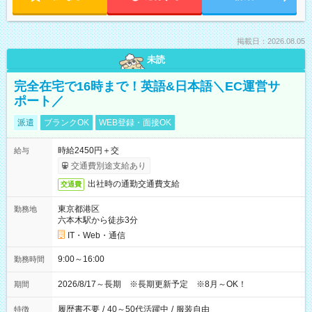
掲載日：2026.08.05
未読
完全在宅で16時まで！英語&日本語＼EC運営サ
ポート／
派遣
ブランクOK
WEB登録・面接OK
時給2450円＋交
給与
交通費別途支給あり
出社時の通勤交通費支給
交通費
東京都港区
勤務地
六本木駅から徒歩3分
IT・Web・通信
9:00～16:00
勤務時間
2026/8/17～長期 ※長期更新予定 ※8月～OK！
期間
履歴書不要
/
40～50代活躍中
/
服装自由
特徴