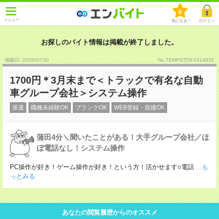
0
メニュー
気になる！
ログイン
お探しのバイト情報は掲載が終了しました。
掲載日 :2026
/
07
/
30
No.TEMPGT26-0314835
1700円＊3月末まで＜トラックで有名な自動
車グループ会社＞システム操作
派遣
職種未経験OK
ブランクOK
WEB登録・面接OK
蒲田4分＼聞いたことがある！大手グループ会社／ほ
ぼ電話なし！システム操作
PC操作が好き！ゲーム操作が好き！という方！活かせます○電話
...も
っとみる
あなたの閲覧履歴からのオススメ