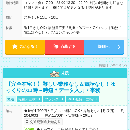
＜シフト例＞ 7:00～23:00 13:30～22:00 上記の時間から好きな
勤務時間
時間を選べます！ ※時間は変更となる可能性があります
急募！8月15日・16日
期間
週1日からOK
/
履歴書不要
/
副業・WワークOK
/
シフト勤務
/
特徴
電話対応なし
/
パソコンスキル不要
気になる！
応募する
詳細へ
掲載日：2026.07.29
未読
【完全在宅！】難しい業務なし＆電話なし！ゆ
っくりの11時～時短＊データ入力・事務
派遣
職種未経験OK
ブランクOK
WEB登録・面接OK
◆時給1,700円＊日払い・週払いOK＊昇給あり♪【月収例】 ・約
給与
204,000円 （時給1,700円 × 実働6h × 20日）
交通費別途支給あり
◆全額支給 ＊家が少し遠くても安心！
交通費