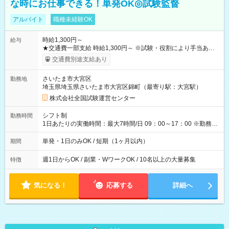
な時にお仕事できる！単発OK◎試験監督
アルバイト
職種未経験OK
時給1,300円～
給与
★交通費一部支給 時給1,300円～ ※試験・役割により手当あり
※勤務回数により昇給あり 【即給（前払い）オプションあ
交通費別途支給あり
り！】 希望される場合、勤務から1週間ほどで給与の一部を受け
取れます。 ※手数料418円がかかります。 【過去試験日の収入
さいたま市大宮区
勤務地
例】 ・河合塾模擬試験 8:30～17:30（休憩1時間） 時給1,300円
埼玉県埼玉県さいたま市大宮区錦町（最寄り駅：大宮駅）
×8時間＝日収10,400円＋交通費 ※当日の役割により時給＋100
円の場合あり ・国家試験 7:00～13:30（休憩なし） 時給1,300
株式会社全国試験運営センター
円（役割手当＋100円）×6時間＝日収8,400円＋交通費 【試用期
間】試用期間なし
シフト制
勤務時間
1日あたりの実働時間：最大7時間/日 09：00～17：00 ※勤務時
間は 試験により異なります。
単発・1日のみOK / 短期（1ヶ月以内）
期間
週1日からOK / 副業・WワークOK / 10名以上の大量募集
特徴
気になる！
応募する
詳細へ