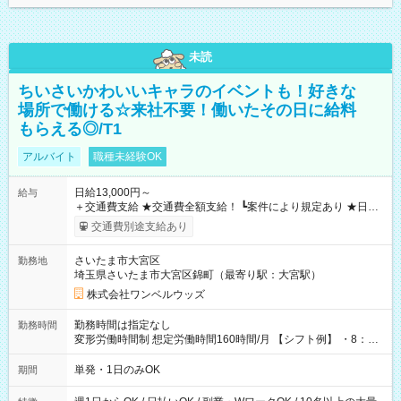
未読
ちいさいかわいいキャラのイベントも！好きな
場所で働ける☆来社不要！働いたその日に給料
もらえる◎/T1
アルバイト
職種未経験OK
日給13,000円～
給与
＋交通費支給 ★交通費全額支給！ ┗案件により規定あり ★日払
いOK！（規定あり） ┗働いたその日に現金GET♪ お仕事後はコ
交通費別途支給あり
ンビニATMから 日払い分を引き落とせます！ 【試用期間】試
用期間なし
さいたま市大宮区
勤務地
埼玉県さいたま市大宮区錦町（最寄り駅：大宮駅）
株式会社ワンベルウッズ
勤務時間は指定なし
勤務時間
変形労働時間制 想定労働時間160時間/月 【シフト例】 ・8：00
～21：00
単発・1日のみOK
期間