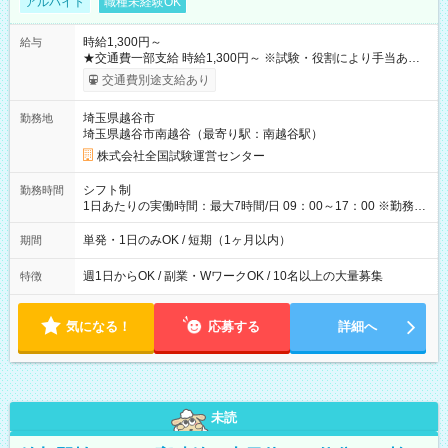
アルバイト
職種未経験OK
時給1,300円～
給与
★交通費一部支給 時給1,300円～ ※試験・役割により手当あり
※勤務回数により昇給あり 【即給（前払い）オプションあ
交通費別途支給あり
り！】 希望される場合、勤務から1週間ほどで給与の一部を受け
取れます。 ※手数料418円がかかります。 【過去試験日の収入
埼玉県越谷市
勤務地
例】 ・河合塾模擬試験 8:30～17:30（休憩1時間） 時給1,300円
埼玉県越谷市南越谷（最寄り駅：南越谷駅）
×8時間＝日収10,400円＋交通費 ※当日の役割により時給＋100
円の場合あり ・国家試験 7:00～13:30（休憩なし） 時給1,300
株式会社全国試験運営センター
円（役割手当＋100円）×6時間＝日収8,400円＋交通費 【試用期
間】試用期間なし
シフト制
勤務時間
1日あたりの実働時間：最大7時間/日 09：00～17：00 ※勤務時
間は 試験により異なります。
単発・1日のみOK / 短期（1ヶ月以内）
期間
週1日からOK / 副業・WワークOK / 10名以上の大量募集
特徴
気になる！
応募する
詳細へ
未読