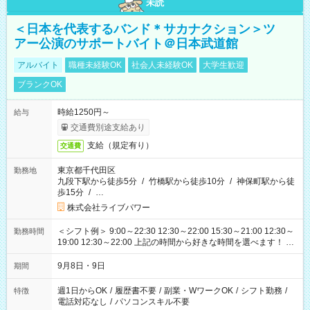
未読
＜日本を代表するバンド＊サカナクション＞ツ
アー公演のサポートバイト＠日本武道館
アルバイト
職種未経験OK
社会人未経験OK
大学生歓迎
ブランクOK
時給1250円～
給与
交通費別途支給あり
支給（規定有り）
交通費
東京都千代田区
勤務地
九段下駅から徒歩5分
/
竹橋駅から徒歩10分
/
神保町駅から徒
歩15分
/
…
株式会社ライブパワー
＜シフト例＞ 9:00～22:30 12:30～22:00 15:30～21:00 12:30～
勤務時間
19:00 12:30～22:00 上記の時間から好きな時間を選べます！ ※
時間は変更となる可能性があります
9月8日・9日
期間
週1日からOK
/
履歴書不要
/
副業・WワークOK
/
シフト勤務
/
特徴
電話対応なし
/
パソコンスキル不要