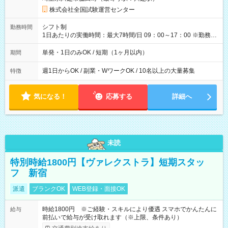
×8時間＝日収10,400円＋交通費 ※当日の役割により時給＋100
円の場合あり ・国家試験 7:00～13:30（休憩なし） 時給1,300
株式会社全国試験運営センター
円（役割手当＋100円）×6時間＝日収8,400円＋交通費 【試用期
間】試用期間なし
シフト制
勤務時間
1日あたりの実働時間：最大7時間/日 09：00～17：00 ※勤務時
間は 試験により異なります。
単発・1日のみOK / 短期（1ヶ月以内）
期間
週1日からOK / 副業・WワークOK / 10名以上の大量募集
特徴
気になる！
応募する
詳細へ
未読
特別時給1800円【ヴァレクストラ】短期スタッ
フ 新宿
派遣
ブランクOK
WEB登録・面接OK
時給1800円 ※ご経験・スキルにより優遇 スマホでかんたんに
給与
前払いで給与が受け取れます（※上限、条件あり）