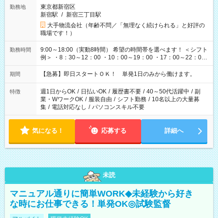
東京都新宿区
勤務地
新宿駅
/
新宿三丁目駅
大手物流会社（年齢不問／「無理なく続けられる」と好評の
職場です！）
9:00～18:00（実動8時間） 希望の時間帯を選べます！ ＜シフト
勤務時間
例＞ ・8：30～12：00 ・10：00～19：00 ・17：00～22：00
・13：00～22：00 ・22：00～翌6：00 など
【急募】即日スタートＯＫ！ 単発1日のみから働けます。
期間
週1日からOK
/
日払いOK
/
履歴書不要
/
40～50代活躍中
/
副
特徴
業・WワークOK
/
服装自由
/
シフト勤務
/
10名以上の大量募
集
/
電話対応なし
/
パソコンスキル不要
気になる！
応募する
詳細へ
未読
マニュアル通りに簡単WORK◆未経験から好き
な時にお仕事できる！単発OK◎試験監督