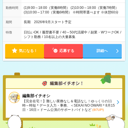
(1)9:00～18:00（実働8時間） (2)10:00～18:00（実働7時間）
勤務時間
(3)10:00～17:00（実働6時間） ※時間帯選べます ※休憩60分
長期 2026年9月スタート予定
期間
日払いOK
/
履歴書不要
/
40～50代活躍中
/
副業・WワークOK
/
特徴
シフト勤務
/
10名以上の大量募集
気になる！
応募する
詳細へ
編集部イチオシ
【完全在宅！】難しい業務なし＆電話なし！ゆっくりの11
時～時短＊データ入力・事務、＜SEKAI NO OWARI＊8月15
日・16日＞ドーム公演のサポートバイトなど
(8/7UP!)