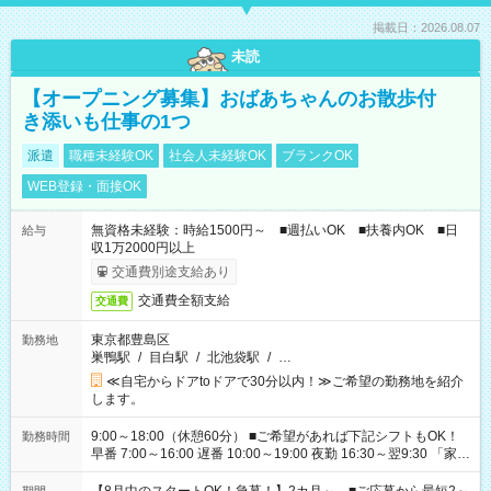
掲載日：2026.08.07
未読
【オープニング募集】おばあちゃんのお散歩付
き添いも仕事の1つ
派遣
職種未経験OK
社会人未経験OK
ブランクOK
WEB登録・面接OK
無資格未経験：時給1500円～ ■週払いOK ■扶養内OK ■日
給与
収1万2000円以上
交通費別途支給あり
交通費全額支給
交通費
東京都豊島区
勤務地
巣鴨駅
/
目白駅
/
北池袋駅
/
…
≪自宅からドアtoドアで30分以内！≫ご希望の勤務地を紹介
します。
9:00～18:00（休憩60分） ■ご希望があれば下記シフトもOK！
勤務時間
早番 7:00～16:00 遅番 10:00～19:00 夜勤 16:30～翌9:30 「家族
と休みを合わせたい」 「余裕を持って夕飯の準備がしたい」
「できれば残業はしたくない」 など、ご希望を教えてください