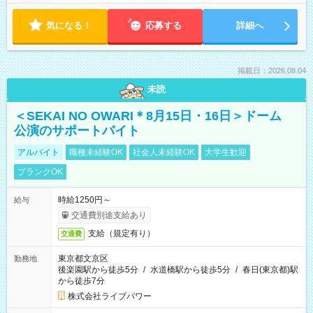
気になる！
応募する
詳細へ
掲載日：2026.08.04
未読
＜SEKAI NO OWARI＊8月15日・16日＞ドーム
公演のサポートバイト
アルバイト
職種未経験OK
社会人未経験OK
大学生歓迎
ブランクOK
時給1250円～
給与
交通費別途支給あり
支給（規定有り）
交通費
東京都文京区
勤務地
後楽園駅から徒歩5分
/
水道橋駅から徒歩5分
/
春日(東京都)駅
から徒歩7分
株式会社ライブパワー