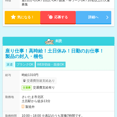
週1日からOK / 日払いOK / 副業・WワークOK / 10名以上の大量
特徴
募集
気になる！
応募する
詳細へ
未読
座り仕事！高時給！土日休み！日勤のお仕事！
製品の封入・梱包
派遣
ブランクOK
WEB登録・面接OK
時給1310円
給与
交通費別途支給あり
交通費支給有り
交通費
さいたま市北区
勤務地
土呂駅から徒歩13分
製造外
10:00～18:00 ※表記のうち実働7時間です。
勤務時間