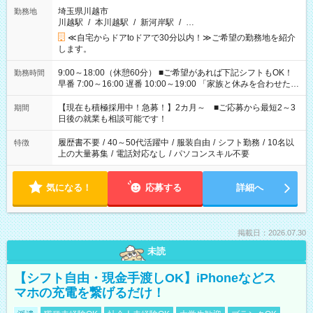
埼玉県川越市
勤務地
川越駅
/
本川越駅
/
新河岸駅
/
…
≪自宅からドアtoドアで30分以内！≫ご希望の勤務地を紹介
します。
9:00～18:00（休憩60分） ■ご希望があれば下記シフトもOK！
勤務時間
早番 7:00～16:00 遅番 10:00～19:00 「家族と休みを合わせた
い」 「余裕を持って夕飯の準備がしたい」 「できれば残業はし
たくない」 など、ご希望を教えてくださいね。 ※Wワーク希望
【現在も積極採用中！急募！】2カ月～ ■ご応募から最短2～3
期間
の方へ 今ご覧のお仕事で希望する勤務時間と、もう1つのお仕事
日後の就業も相談可能です！
の勤務時間。 合計で週40時間を超える場合は応募できません。
履歴書不要
/
40～50代活躍中
/
服装自由
/
シフト勤務
/
10名以
特徴
上の大量募集
/
電話対応なし
/
パソコンスキル不要
気になる！
応募する
詳細へ
掲載日：2026.07.30
未読
【シフト自由・現金手渡しOK】iPhoneなどス
マホの充電を繋げるだけ！