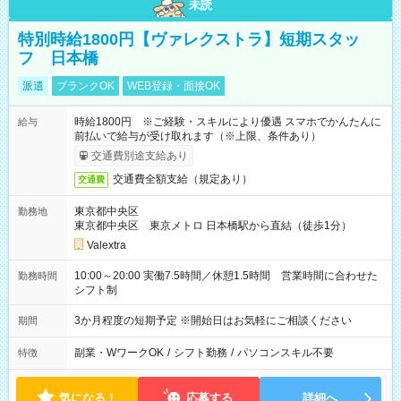
未読
特別時給1800円【ヴァレクストラ】短期スタッ
フ 日本橋
派遣
ブランクOK
WEB登録・面接OK
時給1800円 ※ご経験・スキルにより優遇 スマホでかんたんに
給与
前払いで給与が受け取れます（※上限、条件あり）
交通費別途支給あり
交通費全額支給（規定あり）
交通費
東京都中央区
勤務地
東京都中央区 東京メトロ 日本橋駅から直結（徒歩1分）
Valextra
10:00～20:00 実働7.5時間／休憩1.5時間 営業時間に合わせた
勤務時間
シフト制
3か月程度の短期予定 ※開始日はお気軽にご相談ください
期間
副業・WワークOK
/
シフト勤務
/
パソコンスキル不要
特徴
気になる！
応募する
詳細へ