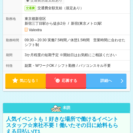
交通費別途支給あり
交通費全額支給（規定あり）
交通費
東京都新宿区
勤務地
新宿三丁目駅から徒歩2分
/
新宿(東京メトロ)駅
Valextra
09:30～20:30 実働7.5時間／休憩1.5時間 営業時間に合わせた
勤務時間
シフト制
3か月程度の短期予定 ※開始日はお気軽にご相談ください
期間
副業・WワークOK
/
シフト勤務
/
パソコンスキル不要
特徴
気になる！
応募する
詳細へ
未読
人気イベントも！好きな場所で働けるイベント
スタッフ☆来社不要！働いたその日に給料もら
える日払い/T1