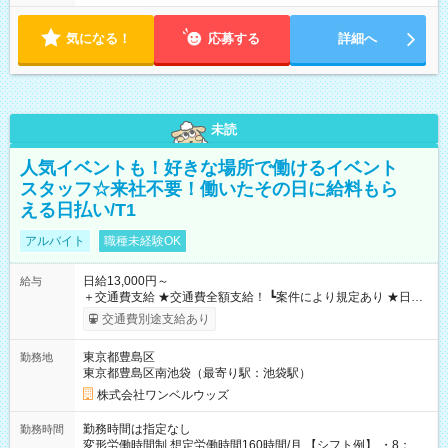
気になる！
応募する
詳細へ
未読
人気イベントも！好きな場所で働けるイベント
スタッフ☆来社不要！働いたその日に給料もら
える日払い/T1
アルバイト
職種未経験OK
日給13,000円～
給与
＋交通費支給 ★交通費全額支給！ ┗案件により規定あり ★日払
いOK！（規定あり） ┗働いたその日に現金GET♪ お仕事後はコ
交通費別途支給あり
ンビニATMから 日払い分を引き落とせます！ 【試用期間】試
用期間なし
東京都豊島区
勤務地
東京都豊島区南池袋（最寄り駅：池袋駅）
株式会社ワンベルウッズ
勤務時間は指定なし
勤務時間
変形労働時間制 想定労働時間160時間/月 【シフト例】 ・8：00