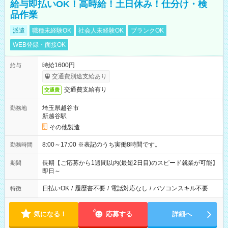
給与即払いOK！高時給！土日休み！仕分け・検
品作業
派遣
職種未経験OK
社会人未経験OK
ブランクOK
WEB登録・面接OK
時給1600円
給与
交通費別途支給あり
交通費支給有り
交通費
埼玉県越谷市
勤務地
新越谷駅
その他製造
8:00～17:00 ※表記のうち実働8時間です。
勤務時間
長期【ご応募から1週間以内(最短2日目)のスピード就業が可能】
期間
即日～
日払いOK
/
履歴書不要
/
電話対応なし
/
パソコンスキル不要
特徴
気になる！
応募する
詳細へ