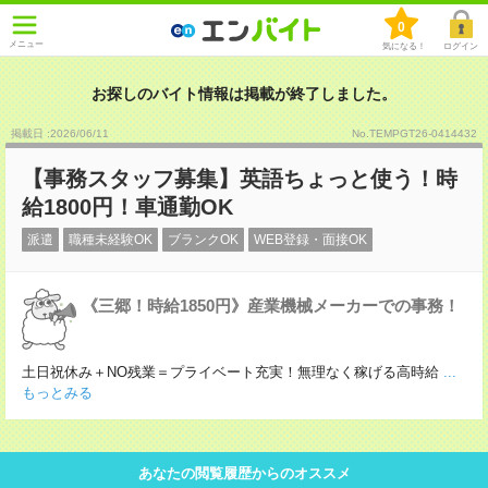
0
メニュー
気になる！
ログイン
お探しのバイト情報は掲載が終了しました。
掲載日 :2026
/
06
/
11
No.TEMPGT26-0414432
【事務スタッフ募集】英語ちょっと使う！時
給1800円！車通勤OK
派遣
職種未経験OK
ブランクOK
WEB登録・面接OK
《三郷！時給1850円》産業機械メーカーでの事務！
土日祝休み＋NO残業＝プライベート充実！無理なく稼げる高時給
...
もっとみる
あなたの閲覧履歴からのオススメ