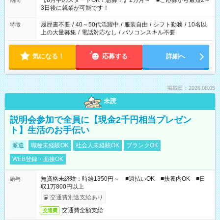
【8月中のスタートOK！急募！】2カ月～ ■ご応募から最短2～
期間
ね。 ※Wワーク希望の方へ 今ご覧のお仕事で希望する勤務時間
3日後に就業が可能です！
と、もう1つのお仕事の勤務時間。 合計で週40時間を超える場
合は応募できません。
履歴書不要
/
40～50代活躍中
/
服装自由
/
シフト勤務
/
10名以
特徴
上の大量募集
/
電話対応なし
/
パソコンスキル不要
気になる！
応募する
詳細へ
掲載日：2026.08.05
未読
説明会参加で全員に【現金2千円相当プレゼン
ト】生活のお手伝い
派遣
職種未経験OK
社会人未経験OK
ブランクOK
WEB登録・面接OK
無資格未経験：時給1350円～ ■週払いOK ■扶養内OK ■日
給与
収1万800円以上
交通費別途支給あり
交通費全額支給
交通費