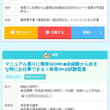
長期【ご応募から1週間以内(最短2日目)のスピード就業が可能】
期間
即日～
履歴書不要
/
服装自由
/
電話対応なし
/
パソコンスキル不要
特徴
気になる！
応募する
詳細へ
未読
マニュアル通りに簡単WORK◆未経験から好き
な時にお仕事できる！単発OK◎試験監督
アルバイト
職種未経験OK
時給1,300円～
給与
★交通費一部支給 時給1,300円～ ※試験・役割により手当あり
※勤務回数により昇給あり 【即給（前払い）オプションあ
交通費別途支給あり
り！】 希望される場合、勤務から1週間ほどで給与の一部を受け
取れます。 ※手数料418円がかかります。 【過去試験日の収入
埼玉県川越市
勤務地
例】 ・河合塾模擬試験 8:30～17:30（休憩1時間） 時給1,300円
埼玉県川越市脇田町（最寄り駅：川越駅）