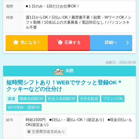
etc ★最短で3時間で5,120円のお仕事から 15時間で2万円近く稼
げるお仕事も！ ご希望のお時間に合わせてご紹介！ ※シフトは
■１日のみ・1回だけお仕事OK！
期間
現場によって異なります。 ※勿論、休憩時間はあるのでご安心
ください！
週1日からOK
/
日払いOK
/
履歴書不要
/
副業・WワークOK
/
シ
特徴
フト勤務
/
10名以上の大量募集
/
電話対応なし
/
パソコンスキ
ル不要
気になる！
応募する
詳細へ
掲載日：2026.08.06
未読
短時間シフトあり！WEBでサクッと登録OK＊
クッキーなどの仕分け
派遣
職種未経験OK
社会人未経験OK
大学生歓迎
ブランクOK
WEB登録・面接OK
時給1500円 ■日払い・週払いOK！(規定あり) ■現金日払いも
給与
OK(規定あり)
交通費別途支給あり