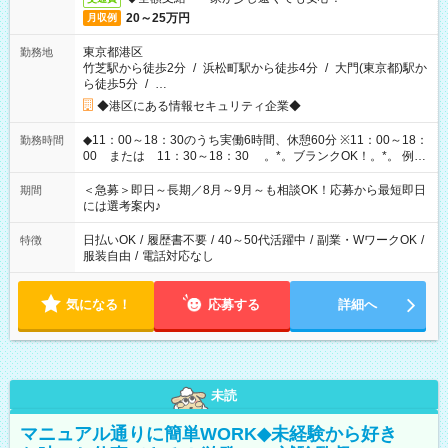
20～25万円
月収例
東京都港区
勤務地
竹芝駅から徒歩2分
/
浜松町駅から徒歩4分
/
大門(東京都)駅か
ら徒歩5分
/
…
◆港区にある情報セキュリティ企業◆
◆11：00～18：30のうち実働6時間、休憩60分 ※11：00～18：
勤務時間
00 または 11：30～18：30 。*。ブランクOK！。*。 例え
ば前職が、 在宅/財団法人/事務/コールセンター/受付/販売/カフェ
スタッフ スイーツ販売/ホテルフロント/化粧品販売/など 様々な
＜急募＞即日～長期／8月～9月～も相談OK！応募から最短即日
期間
業界から入社して活躍されています♪
には選考案内♪
日払いOK
/
履歴書不要
/
40～50代活躍中
/
副業・WワークOK
/
特徴
服装自由
/
電話対応なし
気になる！
応募する
詳細へ
未読
マニュアル通りに簡単WORK◆未経験から好き