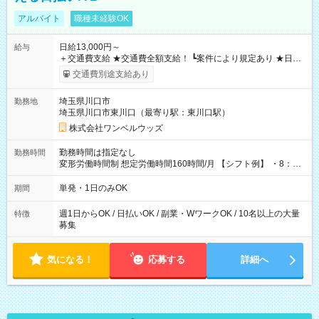
アルバイト
職種未経験OK
日給13,000円～
給与
＋交通費支給 ★交通費全額支給！ ┗案件により規定あり ★日払
いOK！（規定あり） ┗働いたその日に現金GET♪ お仕事後はコ
交通費別途支給あり
ンビニATMから 日払い分を引き落とせます！ 【試用期間】試
用期間なし
埼玉県川口市
勤務地
埼玉県川口市東川口（最寄り駅：東川口駅）
株式会社ワンベルウッズ
勤務時間は指定なし
勤務時間
変形労働時間制 想定労働時間160時間/月 【シフト例】 ・8：00
～21：00
単発・1日のみOK
期間
週1日からOK / 日払いOK / 副業・WワークOK / 10名以上の大量
特徴
募集
気になる！
応募する
詳細へ