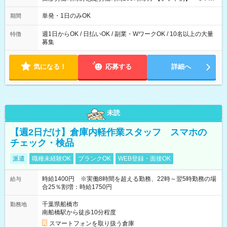
～21：00
単発・1日のみOK
期間
週1日からOK / 日払いOK / 副業・WワークOK / 10名以上の大量
特徴
募集
気になる！
応募する
詳細へ
未読
【週2日だけ】倉庫内軽作業スタッフ スマホの
チェック・検品
派遣
職種未経験OK
ブランクOK
WEB登録・面接OK
時給1400円 ※実働8時間を超える勤務、22時～翌5時勤務の場
給与
合25％割増：時給1750円
千葉県船橋市
勤務地
南船橋駅から徒歩10分程度
スマートフォンを取り扱う倉庫